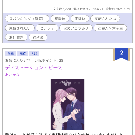
自分が隼太にご奉仕するのが当たり前！な祥司。隼太に満足して
貰う為に騎乗位だって頑張ります。 しかし、会えば会うほど次第
文字数 8,820
最終更新日 2025.6.24
登録日 2025.6.24
に疑問を抱くようになる。 たぶん恋人、ではないような気がす
る。 セフレ？性処理係？隼太は自分のことをどう思っているのだ
スパンキング（軽度）
騎乗位
正常位
支配されたい
ろうか。 【攻】隼太 25歳 消防士 【受】祥司 20歳 大学生 【他】
束縛されたい
セフレ？
攻めフェラあり
社会人×大学生
一祥 25歳 祥司の兄で隼太の友人
お仕置き
独占欲
2
短編
完結
R18
お気に入り : 77
24h.ポイント : 28
ディストーション・ピース
おさかな