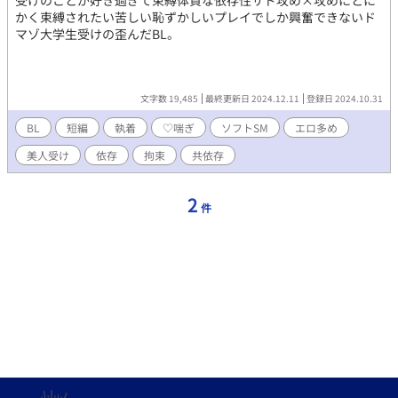
受けのことが好き過ぎて束縛体質な依存性サド攻め×攻めにとに
かく束縛されたい苦しい恥ずかしいプレイでしか興奮できないド
マゾ大学生受けの歪んだBL。
文字数 19,485
最終更新日 2024.12.11
登録日 2024.10.31
BL
短編
執着
♡喘ぎ
ソフトSM
エロ多め
美人受け
依存
拘束
共依存
2
件