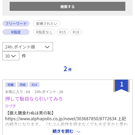
フリーワード
束縛されたい
R指定
R指定なし
R15
R18
件
2
件
1
短編
完結
R18
お気に入り : 64
24h.ポイント : 28
押して駄目なら引いてみろ
ひづき
【据え膳食わぬは男の恥】
https://www.alphapolis.co.jp/novel/303687850/8772634 上記
の続きになります。 （たぶん前作を読まなくても大丈夫かと思わ
れます） 隼太が好きで好きで、自ら据え膳になるのはもちろん、
続きを読む