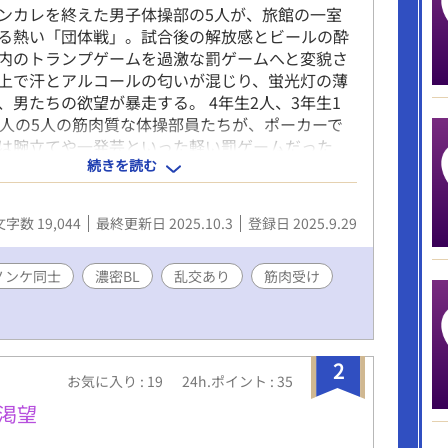
ンカレを終えた男子体操部の5人が、旅館の一室
る熱い「団体戦」。試合後の解放感とビールの酔
内のトランプゲームを過激な罰ゲームへと変貌さ
上で汗とアルコールの匂いが混じり、蛍光灯の薄
、男たちの欲望が暴走する。 4年生2人、3年生1
2人の5人の筋肉質な体操部員たちが、ポーカーで
は腕立てや一発芸といった軽い罰ゲームだった
続きを読む
の空き缶が増えるにつれ、賭けは「10秒キス」
」とエスカレート。仲間たちの野次とスマホでの
恥と興奮を煽る。ついには「最下位がトップに犯
文字数 19,044
最終更新日 2025.10.3
登録日 2025.9.29
いう罰ゲームが登場。筋肉質な体が汗で光り、喘
ぶつかる音が部屋を満たす。行為は正常位、バッ
と続き、視線とカメラに晒されながら、ノンケの
ノンケ同士
濃密BL
乱交あり
筋肉受け
に溺れていく。行為の合間に交わされる軽口や、
信頼感が、過激な場面に奇妙な親密さを添える。
、筋肉の収縮、脈打つ陰茎の描写が、読者を物語
に引き込む。男同士の絆と欲望が交錯する中、羞
2
お気に入り : 19
24h.ポイント : 35
らめながらも快感に抗えない5人のオスの姿。青
背徳感が交錯する一夜を、仲間たちの汗と喘ぎ声
の渇望
きあげる。この狂気の一夜に、どこまで浸れる