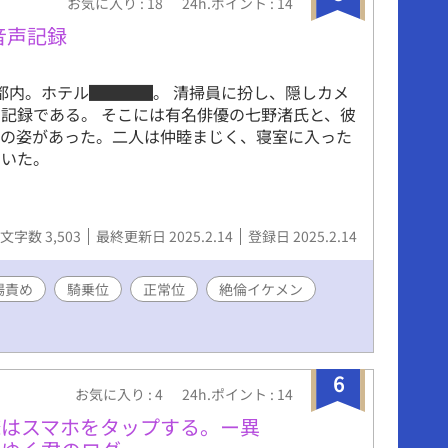
お気に入り : 18
24h.ポイント : 14
音声記録
。都内。ホテル████。 清掃員に扮し、隠しカメ
記録である。 そこには有名俳優の七野渚氏と、彼
性の姿があった。二人は仲睦まじく、寝室に入った
ていた。
文字数 3,503
最終更新日 2025.2.14
登録日 2025.2.14
腸責め
騎乗位
正常位
絶倫イケメン
6
お気に入り : 4
24h.ポイント : 14
俺はスマホをタップする。ー異