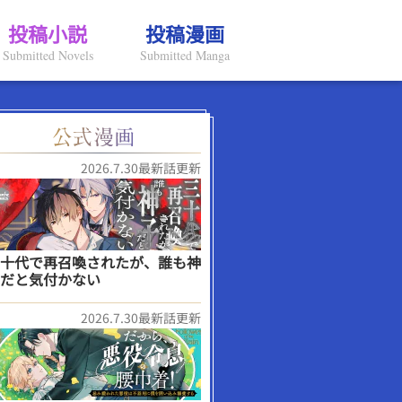
投稿小説
投稿漫画
Submitted Novels
Submitted Manga
2026.7.30最新話更新
十代で再召喚されたが、誰も神
だと気付かない
2026.7.30最新話更新