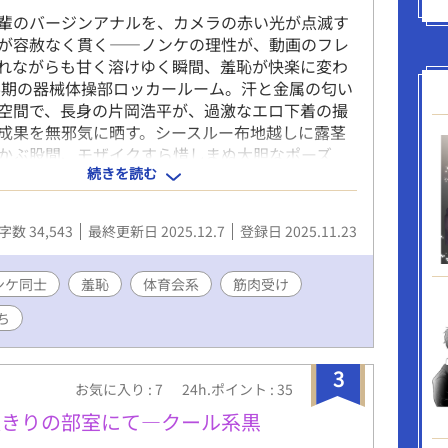
激な描写を含むため、18歳以上の読者に限定）
輩のバージンアナルを、カメラの赤い光が点滅す
が容赦なく貫く――ノンケの理性が、動画のフレ
れながらも甘く溶けゆく瞬間、羞恥が快楽に変わ
期の器械体操部ロッカールーム。汗と金属の匂い
空間で、長身の片岡浩平が、過激なエロ下着の撮
成果を無邪気に晒す。シースルー布地越しに露茎
かぶ股間、モザイクすら惜しまぬ大胆なポーズ
続きを読む
ちの視線が熱く絡む。だが、それは序曲に過ぎな
進学資金の獲得を狙う片岡に、アダルト動画のオ
い込む。ノンケ同士のガチ絡み、タチ役の先輩が
字数 34,543
最終更新日 2025.12.7
登録日 2025.11.23
輩を開発するシナリオ――金欠の恥ずかしがり
也を誘うと、部内の空気が一気に妖しく変わる。
ゃ勃たない…」と抵抗する藤政の短パン股間が、
ンケ同士
羞恥
体育会系
筋肉受け
心の疼きにわずかに膨らむ。高瀬恒征の企みで、
ち
坂口太河が即席のデモンストレーションを強いら
けした坂口の尻肉を割り開き、佑司の仮性包茎が
り広げて沈む感触――坂口の甘い喘ぎが部屋に響
3
お気に入り : 7
24h.ポイント : 35
理性が揺らぐ。高瀬の指が布地越しに触れ、膨ら
揉みしだく。部内の体育会系ノリが、背徳の熱気
人きりの部室にて―クール系黒
る。このデモが、藤政の心に渇望の種を植え付け