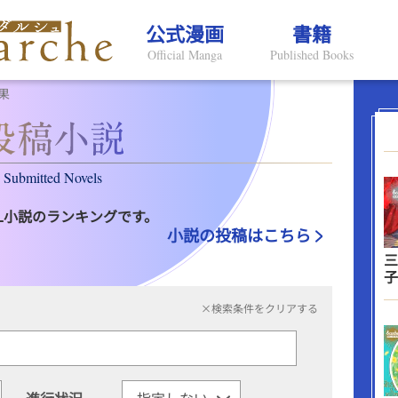
公式漫画
書籍
Official Manga
Published Books
果
Submitted Novels
L小説のランキングです。
小説の投稿はこちら
三
子
×検索条件をクリアする
進行状況