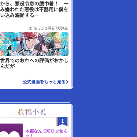
から、悪役令息の腰巾着！ ―
み嫌われた悪役は不器用に僕を
い込み溺愛する―
2026.7.30最新話更新
世界でのおれへの評価がおかし
んだが
公式漫画をもっと見る
1
本編なんて知りません
ッ！