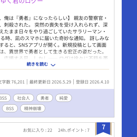
ちゆく君のログー
、俺は『勇者』になったらしい】 親友の警察官・
、刺殺された。 突然の喪失を受け入れられず、深
えたまま日々をやり過ごしていたサラリーマン・
ある時、凪のスマホに届いた奇妙な通知。 訝しみな
すると、SNSアプリが開く。新規投稿として画面
は、異世界で勇者として生きる宏正の姿だった。
、応援する凪。しかし—— ログは徐々に不穏を帯
続きを読む
するたびに『勇者』は壊れていく。 凪の同期・鈴
正の従者・グレン。ディスプレイに隔てられた四
、交わらない。 喪失と、それでも続く生を描いた
文字数 76,201
最終更新日 2026.5.29
登録日 2026.4.10
界ダークファンタジーBL。 ※一部性描写を含むた
ズ全体をR-18とします。 ※本作品には非同意によ
SS
自死未遂が含まれます。 《連載版＋書き下ろし＝
社会人
勇者
純愛
発売開始！》 定価1,540円 → セール価格1,232
BSS
精神崩壊
・06/04 23:59まで） DLsite：
haring.com/bl-
k/=/product_id/RJ01625971.html 【収録内容(◇:
7
お気に入り : 22
24h.ポイント : 7
】 ・凪ルート「1周目」(性描写薄め/約70000字)