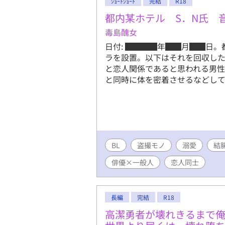
ｼｮｰﾄｼｮｰﾄ
完結
R18
都内某ホテル S．N氏 
毒島醜女
日付: ████年██月██日
ラを設置。以下はそれを回収した
と恋人関係であると思われる男
と同時に体を密着させるなどし
BL
盗撮モノ
溺愛
結
俳優×一般人
恋人同士
長編
完結
R18
高潔勇者が壊れきるまで