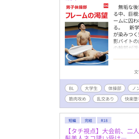
か？ （過
無垢な後
る中、巨根
ームに囚わ
る。 新学
が染みつく
影バイトの
の輪郭が浮
に、後輩た
い。大学院
ファーが舞
文
未経験の後
屋、藤政竣
BL
大学生
体操部
「男相手じ
ノ
しかし好奇
筋肉攻め
乱交あり
快楽堕
真邊佑司と
れる。日焼
ぬめりを塗
短編
完結
R18
き、藤政の
みを優しく
【タチ視点】大会前、二
を加速させ
髪美人ネコ誘い受け―