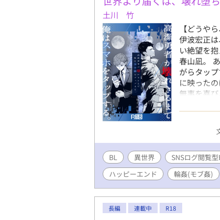
世界より届くは、壊れ堕
土川 竹
【どうやら
伊波宏正は
い絶望を抱
春山凪。 
がらタップ
に映ったの
無事を喜び
び、タップ
木湊と、宏
人の想いは
現代×異世
め、シリー
BL
異世界
SNSログ閲覧型B
る性行為・
完全版、本日
ハッピーエンド
輪姦(モブ姦)
円（20%OFF
https://dls
touch/wor
長編
連載中
R18
完全版限定)