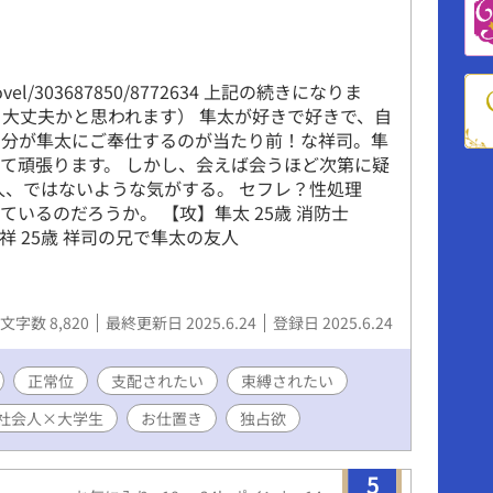
ます！】
jp/novel/303687850/8772634 上記の続きになりま
も大丈夫かと思われます） 隼太が好きで好きで、自
自分が隼太にご奉仕するのが当たり前！な祥司。隼
て頑張ります。 しかし、会えば会うほど次第に疑
人、ではないような気がする。 セフレ？性処理
いるのだろうか。 【攻】隼太 25歳 消防士
一祥 25歳 祥司の兄で隼太の友人
文字数 8,820
最終更新日 2025.6.24
登録日 2025.6.24
正常位
支配されたい
束縛されたい
社会人×大学生
お仕置き
独占欲
5