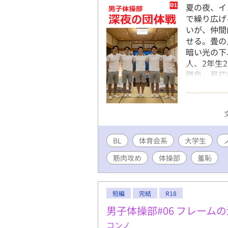
夏の夜、イ
で繰り広げ
いが、仲間
せる。畳の
暗い光の下
人、2年生
勝負。最初
が、ビール
「乳首舐め
撮影が、羞
される」と
ぎ声と肉の
BL
体育会系
大学生
ク、騎乗位
彼らが快楽
筋肉攻め
体操部
羞恥
仲間同士の
汗ばんだ肌
の熱気の中
短編
完結
R18
恥に顔を赤
春の熱気と
男子体操部#06 フレーム
とともに描
コンノ