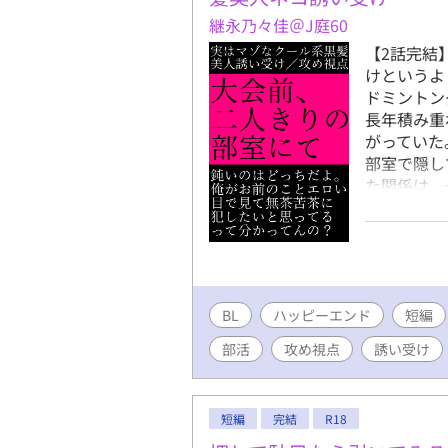
る。 数日
継永乃々佳＠J庭60
を焦がす中
【2話完結
タビューで
けというよ
り、乳首を
ドミントン
少しずつ溶
長年積み重
をゆっくり
がっていた
みを快楽に
部室で隠し
る。バック
た関係は、
の表情が、
級生ダブル
懇願の声が
常位、後背
根が藤政の
官能小説」
が内壁を満
エロメイン
を永遠に封
して寧ろ悦
オからの帰
BL
ハッピーエンド
ので、その
短編
な衝動が爆
し、シャワ
部活
攻め視点
誘い受け
気配が、渇
渦は静かに
上の読者に
短編
完結
R18
これまでの