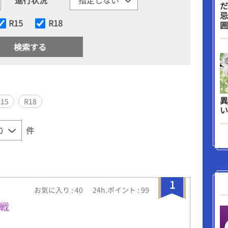
だ
忌
R15
R18
囲
異
R15
R18
い
件
1
お気に入り : 40
24h.ポイント : 99
体戦