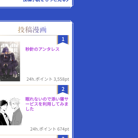
1
秒針のアンタレス
24h.ポイント 3,558pt
2
眠れないので添い寝サ
ービスを利用してみま
した
24h.ポイント 674pt