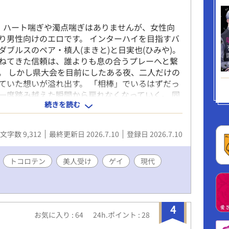
後、雑居ビル内の撮影スタジオ。照明の白熱が肌
、レスリング部員との設定で撮影が始まる。イン
】ハート喘ぎや濁点喘ぎはありませんが、女性向
ぎこちなく笑う二人、キスで舌が絡みつくぬめ
り男性向けのエロです。 インターハイを目指すバ
甘噛みするざらつき――前戯の波が藤政の抵抗を
ダブルスのペア・槙人(まきと)と日実也(ひみや)。
かす。片岡の18cm巨根が、バージンアナルの入口
ねてきた信頼は、誰よりも息の合うプレーへと繋
押し広げていく。正常位で前立腺を抉る感触が痛
。 しかし県大会を目前にしたある夜、二人だけの
変える瞬間を、カメラがクローズアップで捉え
ていた想いが溢れ出す。 「相棒」でいるはずだっ
で尻肉を波打たせ、騎乗位で自ら腰を沈める藤政
一度踏み越えた瞬間から戻れなくなっていく。 同
恍惚を湛える。繰り返される寸止めに耐えかねた
続きを読む
ス、攻め視点、美人マゾ受け。 フェラ、精飲、正
、スタジオの空気を震わせる。ついに、片岡の巨
位、中出し。 --- ※コミッションサイトにて「BL
アナルを根元まで貫き、白濁の予感を孕んだ脈動
としてご依頼いただき執筆したものとなります。
たす――この瞬間、動画のフレームが二人の運命
文字数 9,312
最終更新日 2026.7.10
登録日 2026.7.10
、自分勝手に自分の快楽を追う攻めと、それに対
じ込める。 撮影の余韻が冷めやらぬ中、スタジ
んでいる受け、といったイメージでのご依頼です
路で二人の視線が絡み合い、薄暗い駐車場で新た
ような流れとなっております。 原案：トード様
トコロテン
美人受け
ゲイ
現代
発する。部室への帰還がさらなる連鎖を呼び起こ
ールームの湯気の中で部員たちの肉体が溶け合う
望をさらに膨張させる。フレームの外側で、欲の
広がっていく。 （過激な描写を含むため、18歳以
4
限定） 【「男子体操部シリーズ」の第6作です。
お気に入り : 64
24h.ポイント : 28
５作を先に読んでいただけると、なお一層お楽し