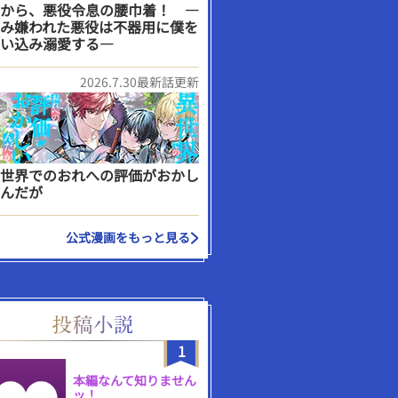
から、悪役令息の腰巾着！ ―
み嫌われた悪役は不器用に僕を
い込み溺愛する―
2026.7.30最新話更新
世界でのおれへの評価がおかし
んだが
公式漫画をもっと見る
1
本編なんて知りません
ッ！