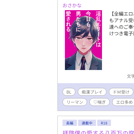
操観念、倫
おさかな
手足の欠損
【全編エロ
写がありま
もアナル受
ス等) ※
達へのご奉仕
の後に（）
けつき電子
話実装予定
は軽い絡み
文字
BL
痴漢プレイ
ドＭ受け
リーマン
♡喘ぎ
エロ多め
長編
連載中
R18
拝啓僕の愛する八百万の