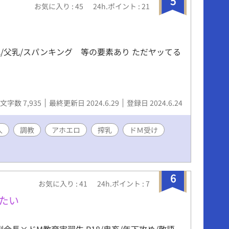
5
お気に入り : 45
24h.ポイント : 21
というよりかはフィクション、ファンタジーとし
いただければ幸いです。 【2026年3月より始まっ
未管理著作物裁定制度』における意思表示（念の
非営利・営利を問わず、当作をふくむ当方全作品に
乳/父乳/スパンキング 等の要素あり ただヤッてる
スト・作中内文章はもちろん、表紙絵やあらすじ
品の一切の無断利用を禁じます（AI学習等含
文字数 7,935
最終更新日 2024.6.29
登録日 2024.6.24
人
調教
アホエロ
搾乳
ドＭ受け
6
お気に入り : 41
24h.ポイント : 7
たい
会長×ドM教育実習生 R18/鬼畜/年下攻め/敬語