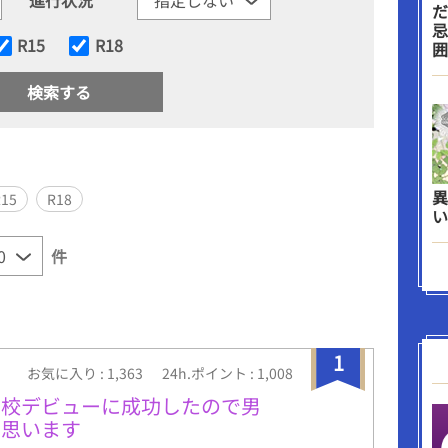
だ
忌
R15
R18
囲
異
R15
R18
い
件
1
お気に入り : 1,363
24h.ポイント : 1,008
高校デビューに成功したので男
と思います