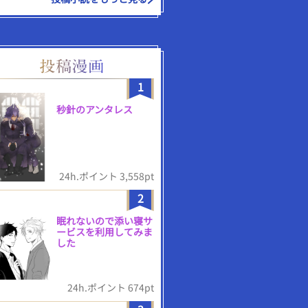
1
秒針のアンタレス
24h.ポイント 3,558pt
2
眠れないので添い寝サ
ービスを利用してみま
した
24h.ポイント 674pt