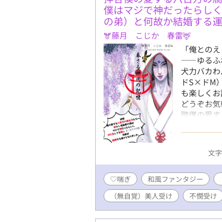
僕はマジで神だったらし
の弟）と何故か結婚する
🫎藤月 こじか 春雷🦌
「俺とのえ
――ゆるふ
犬力バカわ
ドS×ドM
も楽しくお
どうぞお気
啓僕の愛す
ジで神だっ
故か結婚す
トル記載で
文字数
くため、ち
うをタイト
♡喘ぎ
和風ファンタジー
す。 【あ
する』――
（無自覚）美人受け
不憫受け
が生配信中
の「推し」