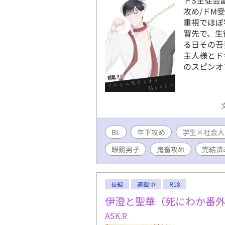
攻め/ドM
重視でほぼ
習先で、生
る日その吾
主人様とド
のスピンオ
BL
年下攻め
学生×社会人
眼鏡男子
鬼畜攻め
完結済
長編
連載中
R18
伊澄と聖華（死にわか番
ASK.R