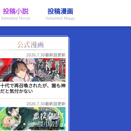
投稿小説
投稿漫画
Submitted Novels
Submitted Manga
2026.7.30最新話更新
十代で再召喚されたが、誰も神
だと気付かない
2026.7.30最新話更新