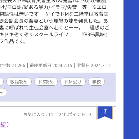
受け/モロ語/愛ある暴力/イラマ/失禁 等 ※エロ
物語性は無いです ゲイでドMな二階堂は教育実
徒会副会長の吾妻という理想の塊を発見した。あ
妻に呼ばれて生徒会室へ赴くとーー。 理想のご
キドキぞくぞくスクールライフ！ 『99%興味』
フ作品です。
文字数 21,266
最終更新日 2024.7.15
登録日 2024.7.12
敬語攻め
ドS攻め
ドＭ受け
学校
み
7
お気に入り : 14
24h.ポイント : 0
外編）