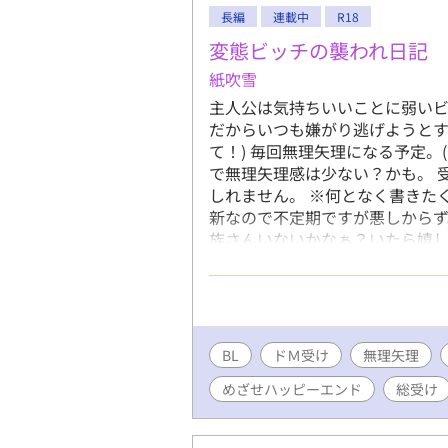
っからの腐
長編
連載中
R18
世の終わり
日の内に自
変態ビッチの襲われ日記
料亭へ。 
紙吹雪
相手、「推
主人公は気持ちいいことに弱いビ
く春月に彼
だからいつも嫌がり逃げようとす
は、まずＣ
て！) 毎回無理矢理になる予定。
して、これ
で無理矢理感は少ない？かも。 
に出てくる
しれません。 ※何となく書きた
「双子の弟
新なので不定期ですが悪しからず
という衝撃
族さんいないかなぁ？いたら嬉し
月に、同席
犯罪を推奨するものではありま
は「早く神
月がこのま
年は日本に
るが――春
ｈｉＨａＲ
BL
ドＭ受け
無理矢理
は天上春命
めざせハッピーエンド
総受け
んの神々に
……僕は、
ていただき