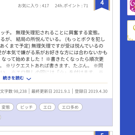
男子・天春 春月（あまかす はづき）は当然「この
4
お気に入り : 417
24h.ポイント : 71
」ほどのショックを受けるが、傷も癒えないその
分の祖父と母に連れ出されるまま、ある高級日本
するとそこに現れたのは――なんと春月のガチ恋
し」のＣｈｉＨａＲｕとその家族であった。 驚
ッチ。 無理矢理犯されることに興奮する変態。
らは「五つの真実」を告げると言い、その中に
るが、 結局の所悦んでいる。 (もっとボクを犯し
ｈｉＨａＲｕが春月の「婚約者」であること、そ
(あくまで予定) 無理矢理ですが受は悦んでいるの
まで人間として生きてきた春月の正体が日本神話
受が本気で嫌がる系がお好きな方には合わないかも
「神」であること、またＣｈｉＨａＲｕは春月の
くなって始めました！ ※書きたくなったら順次更
」にして「運命（さだめ）られた夫神」である、
。 ※リクエストあれば書きます、たぶん。 ※同
の内容が含まれていた。 当然更に驚き困惑する春
い。 ※エロ無しの回には「☆」を付けます。 ※
しているＣｈｉＨａＲｕの父・言葉（ことのは）
続きを読む
せん。
であることを思い出してほしい」という。 もし春
ま神としての記憶を思い出せなければ、向こう百
文字数 98,238
最終更新日 2021.9.1
登録日 2019.4.30
春が来なくなってしまうと衝撃的なことを言われ
月が神の記憶を取り戻すための有力な方法が、Ｃ
ｕの愛撫によって「感じる」ことで……！？ 〝僕
変態
ビッチ
エロ
エロ多め
（アメノウワハルノミコト）――神だ。…たくさ
、人々に愛されている、世界一幸せな男神だ、
神だった。〟 ※古事記・日本書紀等を参考にさせ
ましたが、好き勝手改変しているところがあるた