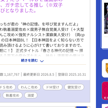
く、ガチ恋してる推し（※双子
運びとなりました。
っちが君の〝神の記憶〟を呼び覚ますんだよ」
わ執着溺愛攻め×腐男子無自覚美人受け（＋大型
んこ攻め×強気ナルシスト潔癖美人受け）（両cp
）の日本神話BL！ 【日本神話をよく知らない方で
読み頂けるように心がけて書いておりますので、
軽に！】 正式タイトル『春さる神代の記憶 〜 拝
る八百万の腐女子たちへ 神ＢＬ漫画家の僕はマ
続きを読む
たらしく、ガチ恋してる推し（※双子の弟）と何
る運びとなりました。 〜』 ※文字数制限で全タイ
きないので、より多くの方にお手に取っていただ
 1,167,767
最終更新日 2026.8.5
登録日 2025.10.31
ょっとずるいですが、内容をよく表した副題のほ
ルにしています。ご了承くださいますと幸いで
らすじ】 『今は恋人はいないけど、そろそろ結婚は
ドＳ攻め
わんこ攻め
ドＭ受け
健気受け
大人気シンガーソングライター・ＣｈｉＨａＲｕ
執着攻め
溺愛
に大胆な「結婚宣言」をする。 ガチ恋しているそ
の「結婚宣言」をうけ、大人気BL漫画家にして根