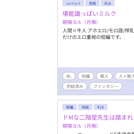
ｼｮｰﾄｼｮｰﾄ
完結
R18
め、歴史物
てお楽しみ
堪能雄っぱいミルク
た新制度『
朝陽ヨル（月嶺）
ため）】 
人間×牛人 アホエロ/モロ語/搾
おいてイラ
だけのエロ重視の短編です。
等ふくむ作
む）。
BL
短編
獣人
人×獣
完結済み
ファンタジー
短編
完結
R18
ドMな二階堂先生は踏まれ
朝陽ヨル（月嶺）
ドS生徒会副