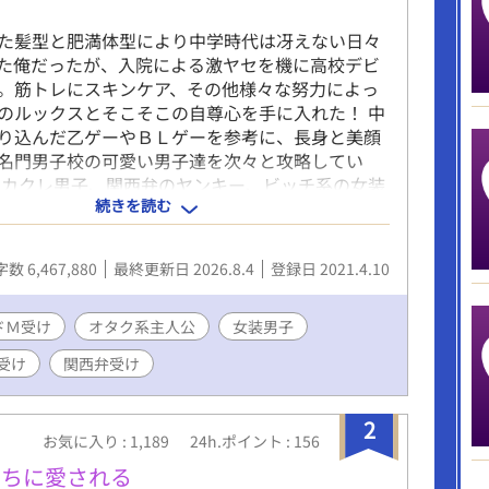
た髪型と肥満体型により中学時代は冴えない日々
た俺だったが、入院による激ヤセを機に高校デビ
。筋トレにスキンケア、その他様々な努力によっ
のルックスとそこそこの自尊心を手に入れた！ 中
り込んだ乙ゲーやＢＬゲーを参考に、長身と美顔
名門男子校の可愛い男子達を次々と攻略してい
メカクレ男子、関西弁のヤンキー、ビッチ系の女装
続きを読む
メガネの副委員長、甘え上手の現役アイドル、筋
、ワンコ系の後輩、父親違いの弟、弱りきった元
、耽美な生徒会長にその露払いの副会長、盲目の
数 6,467,880
最終更新日 2026.8.4
登録日 2021.4.10
の兄達、おかっぱ頭の着物男子、胡散臭い糸目な
しがりな近所の小学生にその色っぽい父親、やる
ねくれ留年男子……選り取りみどりの男子達には
ドＭ受け
オタク系主人公
女装男子
ひっくり返す裏の顔が！？ ──以下注意事項──
受け
関西弁受け
話やメッセージアプリのやり取りなど、（）は主
声など、《》は主人公に聞き取り理解出来なかっ
ど。 ※主人公総攻め。主人公は普通に浮気をしま
2
お気に入り : 1,189
24h.ポイント : 156
人公の心の声はうるさめ＆オタク色濃いめ。 ※受け
ギャップがあります。 ※登場人物のほとんどは貞
たちに愛される