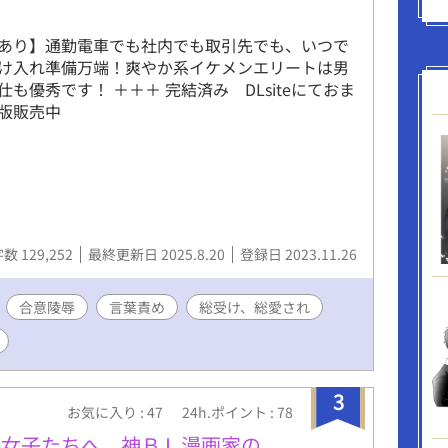
理観などなどが欠けています。 ※切り傷、火傷、
、視覚障害等の特徴を持つ受けが登場し、その描
あり】通勤電車でも社内でも取引先でも、いつで
す。 ※受け同士の絡みがあります(ほぐし合い、キ
け入れ準備万端！爽やか系イケメンエリートは男
コメディ風味です、あくまで風味です。 ※タイトル
も優秀です！ ＋＋＋ 完結済み DLsiteにておま
でメインの登場人物名を記してあります。順次全
版販売中
です。 ×がある場合は性的描写アリ、＋の場合
までとなっております。
数 129,252
最終更新日 2025.8.20
登録日 2023.11.26
合意陵辱
言葉責め
総受け、総愛され
3
お気に入り : 47
24h.ポイント : 78
腐女子たちへ 神ＢＬ漫画家の