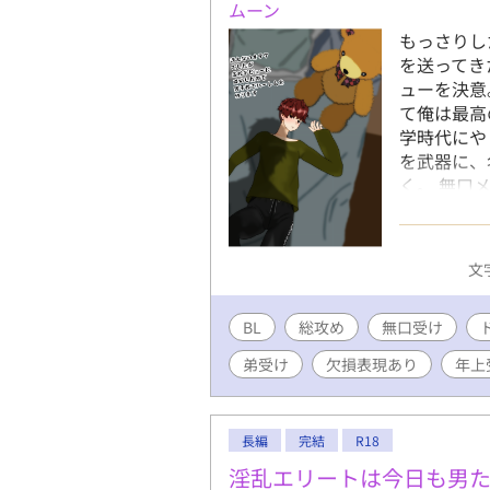
ムーン
もっさりし
を送ってき
ューを決意
て俺は最高
学時代にや
を武器に、
く。 無口
男子、堅物
肉系の先輩
いじめっ子
文字
芸術家とそ
美少年、寂
BL
総攻め
無口受け
気のないひ
第一印象を
弟受け
欠損表現あり
年上
※『』は電
人公の心の
た外国語な
長編
完結
R18
す。 ※主
達には全員
淫乱エリートは今日も男