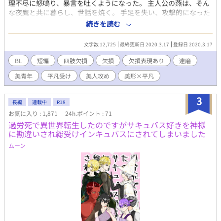
理不尽に怒鳴り、暴言を吐くようになった。 主人公の燕は、そん
どが欠けています。 ※切り傷、火傷、手足の欠損、視覚障害等の
な夜鷹と共に暮らし、世話を焼く。 手足を失い、攻撃的になった
特徴を持つ受けが登場し、その描写があります。 ※受け同士の絡
夜鷹の世話をするのは決して楽ではなかった…… 手足を失った恋
続きを読む
みがあります(ほぐし合い、キス等) ※コメディ風味です、あくま
人との生活。鬱系BL。 ※四肢欠損などの特殊な表現を含みます。
で風味です。 ※タイトルの後に（）でメインの登場人物名を記し
てあります。順次全話実装予定です。 ×がある場合は性的描写
文字数 12,725
最終更新日 2020.3.17
登録日 2020.3.17
アリ、＋の場合は軽い絡みまでとなっております。
BL
短編
四肢欠損
欠損
欠損表現あり
達磨
美青年
平凡受け
美人攻め
美形×平凡
3
長編
連載中
R18
お気に入り : 1,871
24h.ポイント : 71
過労死で異世界転生したのですがサキュバス好きを神様
に勘違いされ総受けインキュバスにされてしまいました
ムーン