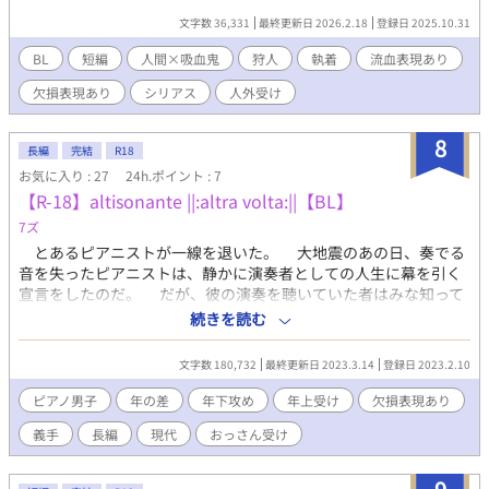
もまた生えるんで……。 ・無意識の執着。溺愛はしないかも。し
文字数 36,331
最終更新日 2026.2.18
登録日 2025.10.31
ないというか、自覚に時間がかかります。 ・暗めの書きたいな、
の息抜き作ゆえ不定期更新。お気に入りつけてもらえると更新ご
BL
短編
人間×吸血鬼
狩人
執着
流血表現あり
と通知とびます。
欠損表現あり
シリアス
人外受け
8
長編
完結
R18
お気に入り : 27
24h.ポイント : 7
【R-18】altisonante ||:altra volta:||【BL】
7ズ
とあるピアニストが一線を退いた。 大地震のあの日、奏でる
音を失ったピアニストは、静かに演奏者としての人生に幕を引く
宣言をしたのだ。 だが、彼の演奏を聴いていた者はみな知って
いる。 彼の指先が鍵盤に触れるその瞬間まで、彼はピアノと共
続きを読む
に生きていたことを。 そして今、“彼等”は再び舞台に立ってい
る。 再び響き始めた旋律。 それは長い眠りから覚めたかのよ
文字数 180,732
最終更新日 2023.3.14
登録日 2023.2.10
うに、力強く、生き生きとしていて……新しかった。 そこには
かつて失われたはずの彼の音が、もう一度、響いていた── 《高
ピアノ男子
年の差
年下攻め
年上受け
欠損表現あり
らかに響かせて》 ||:《もう一度》:|| 専属ピアニスト×両腕欠損作
義手
長編
現代
おっさん受け
曲家 ※2023/3/14….…46話・完結予定