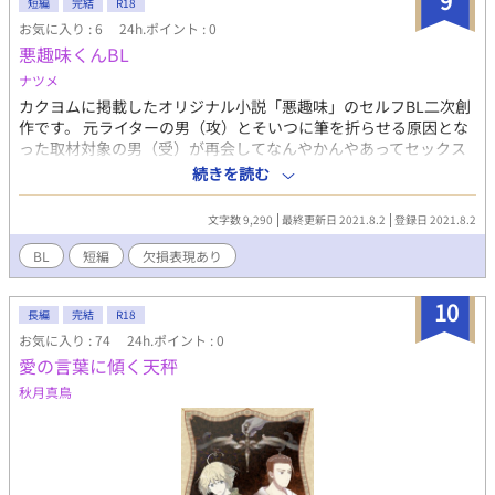
9
短編
完結
R18
お気に入り : 6
24h.ポイント : 0
悪趣味くんBL
ナツメ
カクヨムに掲載したオリジナル小説「悪趣味」のセルフBL二次創
作です。 元ライターの男（攻）とそいつに筆を折らせる原因とな
った取材対象の男（受）が再会してなんやかんやあってセックス
するだけの話 元作品を先に読んだほうが面白いと思います。 ※あ
続きを読む
くまで二次創作であって本編の話ではありません。 本編と同じリ
アリティラインを保ったままなんとか二人をセックスまで持ち込
文字数 9,290
最終更新日 2021.8.2
登録日 2021.8.2
もうとしたら、なんとなくハッピーエンドになってしまった。
BL
短編
欠損表現あり
10
長編
完結
R18
お気に入り : 74
24h.ポイント : 0
愛の言葉に傾く天秤
秋月真鳥