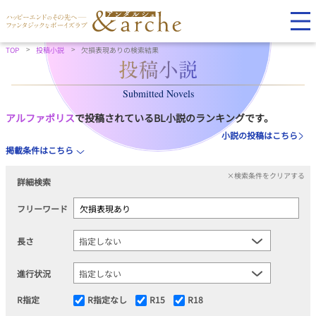
TOP
投稿小説
欠損表現ありの検索結果
Submitted Novels
アルファポリス
で投稿されているBL小説のランキングです。
小説の投稿はこちら
掲載条件はこちら
×検索条件をクリアする
詳細検索
フリーワード
長さ
進行状況
R指定
R指定なし
R15
R18