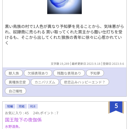
黒い鳥族の村で1人色が異なり予知夢を見ることから、気味悪がら
れ、奴隷商に売られる 買い取ってくれた買主から酷い仕打ちを受
けるも、そこから出してくれた狼族の青年に徐々に心惹かれてい
く
文字数 19,289
最終更新日 2023.9.18
登録日 2023.9.6
獣人族
欠損表現あり
残酷な表現あり
予知夢
異種族恋愛
カニバリズム
悲恋込みハッピーエンド？
自己犠牲
5
短編
完結
R18
お気に入り : 45
24h.ポイント : 7
国王陛下の夜伽係
水野酒魚。