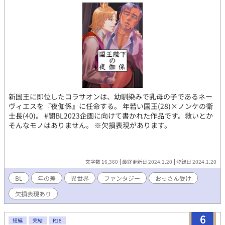
新国王に即位したコラサオンは、幼馴染みで乳母の子であるネー
ヴィエスを『夜伽係』に任命する。 年若い国王(28)×ノンケの衛
士長(40)。 #闇BL2023企画に向けて書かれた作品です。救いとか
そんなモノはありません。 ※欠損表現があります。
文字数 16,360
最終更新日 2024.1.20
登録日 2024.1.20
BL
年の差
異世界
ファンタジー
おっさん受け
欠損表現あり
6
短編
完結
R18