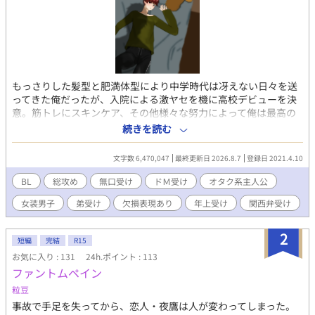
もっさりした髪型と肥満体型により中学時代は冴えない日々を送
ってきた俺だったが、入院による激ヤセを機に高校デビューを決
意。筋トレにスキンケア、その他様々な努力によって俺は最高の
ルックスとそこそこの自尊心を手に入れた！ 中学時代にやり込ん
続きを読む
だ乙ゲーやＢＬゲーを参考に、長身と美顔を武器に、名門男子校
の可愛い男子達を次々と攻略していく。 無口メカクレ男子、関西
文字数 6,470,047
最終更新日 2026.8.7
登録日 2021.4.10
弁のヤンキー、ビッチ系の女装男子、堅物メガネの副委員長、甘
え上手の現役アイドル、筋肉系の先輩、ワンコ系の後輩、父親違
BL
総攻め
無口受け
ドＭ受け
オタク系主人公
いの弟、弱りきった元いじめっ子、耽美な生徒会長にその露払い
女装男子
弟受け
欠損表現あり
年上受け
関西弁受け
の副会長、盲目の芸術家とその兄達、おかっぱ頭の着物男子、胡
散臭い糸目な美少年、寂しがりな近所の小学生にその色っぽい父
親、やる気のないひねくれ留年男子……選り取りみどりの男子達
2
短編
完結
R15
には第一印象をひっくり返す裏の顔が！？ ──以下注意事項──
お気に入り : 131
24h.ポイント : 113
※『』は電話やメッセージアプリのやり取りなど、（）は主人公
ファントムペイン
の心の声など、《》は主人公に聞き取り理解出来なかった外国語
など。 ※主人公総攻め。主人公は普通に浮気をします。 ※主人公
粒豆
の心の声はうるさめ＆オタク色濃いめ。 ※受け達には全員ギャッ
事故で手足を失ってから、恋人・夜鷹は人が変わってしまった。
プがあります。 ※登場人物のほとんどは貞操観念、倫理観などな