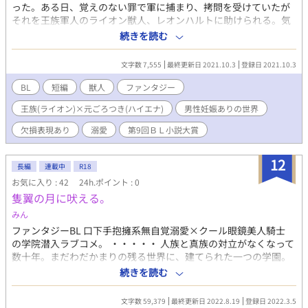
った。ある日、覚えのない罪で軍に捕まり、拷問を受けていたが
それを王族軍人のライオン獣人、レオンハルトに助けられる。気
が狂ってもおかしくないほどの拷問に耐え、なお正気だったフィ
続きを読む
シをレオンハルトは自身の部下にならないかと誘った。その誘い
を受けても、断ってもしばらく面倒を見てくれるというレオンハ
文字数 7,555
最終更新日 2021.10.3
登録日 2021.10.3
ルトにフィシはレオンハルトの世話になることを決めたのだっ
た。 ※ムーライトノベルズにも掲載しています。
BL
短編
獣人
ファンタジー
王族(ライオン)×元ごろつき(ハイエナ)
男性妊娠ありの世界
欠損表現あり
溺愛
第9回ＢＬ小説大賞
12
長編
連載中
R18
お気に入り : 42
24h.ポイント : 0
隻翼の月に吠える。
みん
ファンタジーBL 口下手抱擁系無自覚溺愛×クール眼鏡美人騎士
の学院潜入ラブコメ。 ・・・・・ 人族と真族の対立がなくなって
数十年。まだわだかまりの残る世界に、建てられた一つの学園。
人族と真族の架け橋になるために学園に送り込まれたミナリア
続きを読む
は、そこで同じ立場のユイセルと出会う。頑ななミナリアの心を
覆った鎧の鍵を、ユイセルは開けることができるのか。
文字数 59,379
最終更新日 2022.8.19
登録日 2022.3.5