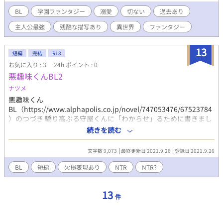
・・・・・ クーデレ主人公 過去あり 欠損表現あり
BL
学園ファンタジー
溺愛
切ない
過去あり
主人公最強
残酷な描写あり
異世界
ファンタジー
13
短編
完結
R18
お気に入り : 3
24h.ポイント : 0
悪趣味くんBL2
ナツメ
悪趣味くん
BL（https://www.alphapolis.co.jp/novel/747053476/67523784
）のつづき 驕り高ぶる守屋くんに「わからせ」るために書きまし
た。新キャラくん✕伊勢くんのNTR（NTRではない）。守屋くん
続きを読む
は行為には不参加です。 受けが抱かれる時にでかい声を出すのが
性癖です。よろしくお願いします。
文字数 9,073
最終更新日 2021.9.26
登録日 2021.9.26
BL
短編
欠損表現あり
NTR
NTR?
13
件