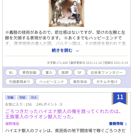
※義肢の技術があるので、悲壮感はないですが、受けの左腕と左
脚を欠損する表現があります。 ※あくまでもハッピーエンドで
す。 医学技術の進んだ国、バルテン国は、その技術を狙われて長
く戦争の中にあった。 大陸に広がる疫病の特効薬が開発されれ
続きを読む
ば、それを交渉材料に戦争は終わる。 特効薬開発をしていた研究
医のエリーアスは、特効薬が出来上がる前に前線の軍医として徴
文字数 171,688
最終更新日 2021.11.16
登録日 2021.9.14
兵される。 前線で部隊を率いていたのは、22歳の若く美しいギル
ベルトだった。 成り行きでエリーアスはギルベルトに抱かれるよ
BL
男性妊娠
軍人
医師
SF
近未来ファンタジー
うになる。 戦争しか知らない自分を顧みることのできないギルベ
欠損表現あり
ハッピーエンド
美形攻め
ガチムチ受け
ルトと、全ての命は尊重されるべきと主張するエリーアスのすれ
違う恋の物語。 体の関係から始まる恋です！ 前編がエリーアス
(受け)視点、後編はギルベルト(攻め)視点です。 ※やしろさんの
11
短編
完結
R18
「紅(くれない)の深染(こそ)めの心、色深く」
お気に入り : 156
24h.ポイント : 0
（https://novelup.plus/story/110287458）と、『自分の命に価
ごろつきだったハイエナ獣人の俺を救ってくれたのは、
値を見出せない天才と、それに惹かれたひと』を題材を同じくし
王族軍人のライオン獣人だった。
て書いています。
海野璃音
書籍情報
ハイエナ獣人のフィシは、貧民街の地下闘技場で稼ぐごろつきだ