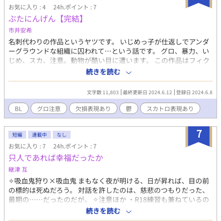
お気に入り : 4
24h.ポイント : 7
ぶたにんげん【完結】
市井安希
名刺代わりの作品というヤツです。 いじめっ子が仕返しでアンダ
ーグラウンドな組織に囚われて…という話です。 グロ、暴力、い
じめ、スカ、注意。動物が酷い目に遭います。 この作品はフィク
ションで、作品の内容が作者の思想ではありません。 架空の国の
続きを読む
物語です。 間違えて完結済みにしちゃいました…すみません…。
文字数 11,803
最終更新日 2024.6.12
登録日 2024.6.8
BL
グロ注意
欠損表現あり
鬱
スカトロ表現あり
7
短編
連載中
なし
お気に入り : 7
24h.ポイント : 7
只人であれば幸福だったか
継津 互
✧吸血鬼狩り×吸血鬼 まもなく夜が明ける、日が昇れば、目の前
の標的は死ぬだろう。 対話を許したのは、慈悲のつもりだった、
最期の……だったのだが。 ✧注意ほか ・R18練習も兼ねているの
でかなり早めにR18付きます。多分。 (↑嘘です。全然早めじゃ
続きを読む
ない。まだついてません) ・受けの欠損とか流血とかあります。で