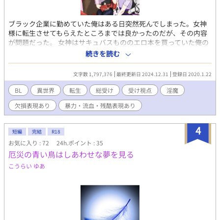
ブラック企業に勤めていた俺はある日突然死んでしまった。女神
様に転生させてもらえたところまでは良かったのだが、その内容
が問題だった。 女神はサキュバスもののエロ本を買っていた俺の
好みを曲解し、男版のサキュバス……インキュバスに転生させ
続きを読む
た。しかも女神様の心付けで男にモテるように、 いわゆる総受け
体質にされてしまった。 そのせいでモンスターに性的な意味で襲
文字数 1,797,376
最終更新日 2024.12.31
登録日 2020.1.22
われるようになったけれど、ヤンデレ気味の弟やドSな勇者様、術
や道具を使って落とそうとしてくる精霊使いにいきなり求婚して
BL
異世界
転生
総受け
受け視点
淫魔
きた優しいオーガ……彼らに前世では経験できなかった愛情と快
欠損表現あり
暴力・流血・残酷表現あり
楽を与えられ、俺は過酷な世界で生きることを決めた。 人間の女
性を襲えないから男から精液をもらうしかないと言い訳して、淫
乱になっていくのは俺の流されやすい性格ではなくインキュバス
4
短編
完結
R18
の身体のせいだと言い訳して、抱かれる悦びに溺れていく。
お気に入り : 72
24h.ポイント : 35
──── ────── ※暴力・流血・凌辱表現注意 ※攻めが複
厄災の青い鳥はしあわせな夢を見る
数居る。主人公が嫌がっても痛がっても犯されることがある。な
どが苦手な方は避けてください。 ※なんでもいいよ！ 酷い目に
こうらい ゆあ
遭う子が好きだよ！ という趣味がないなら避けてください。 ※
別投稿の作品と同世界の物語ですが、キャラ・ストーリー共にほ
ぼリンクしないので気にしないでください自己満足です。