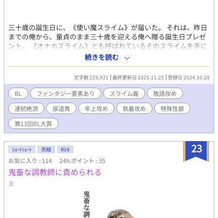
だったが、ユンファは案外大人しくて…――？ 【2026年3月より
始まった新制度『未管理著作物裁定制度』における意思表示（念
のため）】 非営利・営利を問わず、当作をふくむ当方全作品にお
三十歳の誕生日に、《使い魔スライム》が届いた。 それは、昨日
いてイラスト・作中内文章はもちろん、表紙絵やあらすじ等ふく
までの俺から、童貞のまま三十歳を迎える俺へ贈る誕生日プレゼ
む作品の一切の無断利用を禁じます（AI学習等含む）。
ント。 《オナホスライム》とも呼ばれているそのスライムを手に
入れてから、人生が激変しちゃった俺の話。 ※拙作、異種姦マニ
続きを読む
アと同じ世界線にある物語です。 お話が進むとスライムの他に別
の攻めが出てきます。
文字数 219,931
最終更新日 2025.11.25
登録日 2024.10.28
BL
ファンタジー要素あり
スライム姦
敬語攻め
連続絶頂
尿道責
年上攻め
執着攻め
特殊性癖
第13回BL大賞
23
ｼｮｰﾄｼｮｰﾄ
完結
R18
お気に入り : 114
24h.ポイント : 35
鬼畜な調教師に責められる
ミ