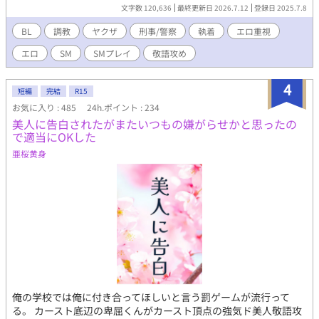
可を乞い、命令で自慰し、寸止めに涙を流す。 ネクタイで首を絞
文字数 120,636
最終更新日 2026.7.12
登録日 2025.7.8
められながら、快楽に喘ぐ姿はもはや“従順な犬”。 「もっと僕を
壊して────」 プライドも正義も自尊心も、全部、“黒崎啓”の
BL
調教
ヤクザ
刑事/警察
執着
エロ重視
所有欲と技術に躾けられて砕かれた。 支配される苦しみが、いつ
エロ
SM
SMプレイ
敬語攻め
の間にか“安心”に変わる。 これは―― 支配する悦びしか知らなか
った男が、 支配される悦びに開花し、従属を求めて懇願するまで
の調教記録。 ────────── 調教・SM・羞恥・玩具攻
4
短編
完結
R15
め・媚薬攻め…… などなど。 ダークな雰囲気のねっとりとした
お気に入り : 485
24h.ポイント : 234
R18調教BLです。 紙媒体の本にしてJ庭などで頒布も予定してま
美人に告白されたがまたいつもの嫌がらせかと思ったの
す。 詳細はTwitterでよく呟いてますのでよければ見てやってくだ
で適当にOKした
さい。(@MINAM_hinanjo) 表紙イラストは まこっぺちーの
(@Makoppechino)に依頼して作成いただきました！
亜桜黄身
俺の学校では俺に付き合ってほしいと言う罰ゲームが流行って
る。 カースト底辺の卑屈くんがカースト頂点の強気ド美人敬語攻