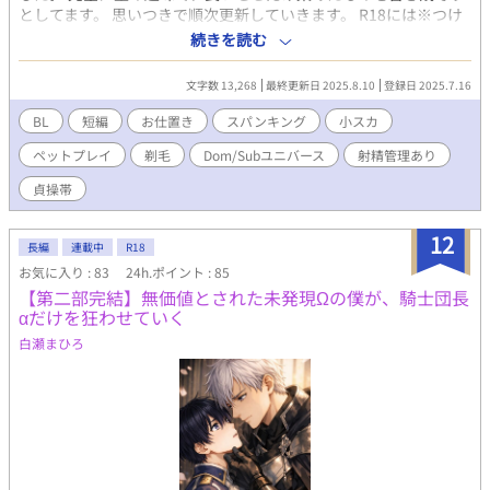
としてます。 思いつきで順次更新していきます。 R18には※つけ
ます こういうの初なのでお手柔らかに〜…！ 《地雷避けに大まか
続きを読む
な要素書いておきます》 ☆ 2人の約束（穏やかDom×誘惑に弱い
Sub） 雄大×秋良 ［スパンキング］ ☆ ポンコツ犬の飼い主（敬
文字数 13,268
最終更新日 2025.8.10
登録日 2025.7.16
語攻め×元遊び人） 健×流星 ［ペットプレイ/小スカ/剃毛］ ☆ 籠
の中の雀（所有欲の強い溺愛攻め×恋愛初心者） 大和×雲雀 ［射
BL
短編
お仕置き
スパンキング
小スカ
精管理/貞操帯/快楽責め］
ペットプレイ
剃毛
Dom/Subユニバース
射精管理あり
貞操帯
12
長編
連載中
R18
お気に入り : 83
24h.ポイント : 85
【第二部完結】無価値とされた未発現Ωの僕が、騎士団長
αだけを狂わせていく
白瀬まひろ