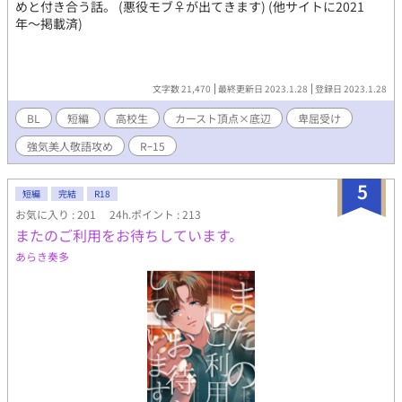
めと付き合う話。 (悪役モブ♀が出てきます) (他サイトに2021
年〜掲載済)
文字数 21,470
最終更新日 2023.1.28
登録日 2023.1.28
BL
短編
高校生
カースト頂点×底辺
卑屈受け
強気美人敬語攻め
Rｰ15
5
短編
完結
R18
お気に入り : 201
24h.ポイント : 213
またのご利用をお待ちしています。
あらき奏多