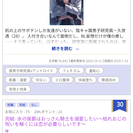
机の上のサボテンしか友達がいない、陰キャ腐男子研究員・久世
透（28）。 人付き合いなんて面倒だし、BL妄想だけが僕の癒し
――そう思っていた、はずだった。 研究室に配属されたのは、性
的機能搭載の高性能アンドロイド・ハル。 ただの被験体のはずだ
続きを読む
ったのに、僕が隠していたBL本や性癖まで学習して、こう囁く。
「これが久世様の性的嗜好ですね」 「……失礼いたします。もっ
文字数 76,841
最終更新日 2025.10.11
登録日 2025.7.10
と感じていただけるように」 無機質な瞳と冷たい指先で、淡々と
僕を追い詰めるハル。 羞恥と快楽に壊されそうになりながら、ふ
腐男子研究員xアンドロイド
フェチズム
羞恥心
と気づく―― これはただのプログラムじゃない。 僕、本当に恋を
執着：溺愛
切ない
エロ重視
快楽堕ち
敬語攻め
してしまったのかもしれない。 陰キャ腐男子 × 敬語S系アンドロ
イド。 無機質な愛撫に堕ちていく、背徳と快楽の研究日誌。※エ
背徳と快楽
ロ重視です
30
短編
完結
なし
お気に入り : 75
24h.ポイント : 21
完結·氷の侯爵はおっさん騎士を溺愛したい〜枯れおじの
呪いを解くには恋が必要らしいです～
禅