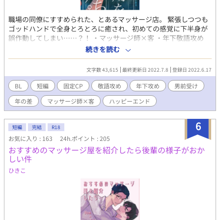
職場の同僚にすすめられた、とあるマッサージ店。 緊張しつつも
ゴッドハンドで全身とろとろに癒され、初めての感覚に下半身が
誤作動してしまい……？！ ・マッサージ師×客 ・年下敬語攻め
・男前土木作業員受け ・ノリ軽め ※年齢順イメージ 九重≒達也＞
続きを読む
坂田(店長)≫四ノ宮 【登場人物】 ▼坂田 祐介(さかた ゆうすけ)
攻 ・マッサージ店の店長 ・爽やかイケメン ・優しくて低めのセ
文字数 43,615
最終更新日 2022.7.8
登録日 2022.6.17
クシーボイス ・良識はある人 ▼杉村 達也(すぎむら たつや) 受
・土木作業員 ・敏感体質 ・快楽に流されやすい。すぐ喘ぐ ・性
BL
短編
固定CP
敬語攻め
年下攻め
男前受け
格も見た目も男前 【登場人物(第二弾の人たち)】 ▼四ノ宮 葵(し
年の差
マッサージ師×客
ハッピーエンド
のみや あおい) 攻 ・マッサージ店の施術者のひとり。 ・店では
年齢は下から二番目。経歴は店長の次に長い。敏腕。 ・顔と名前
だけ中性的。愛想は人並み。 ・自覚済隠れS。仕事とプライベー
6
短編
完結
R18
トは区別してる。はずだった。 ▼九重 柚葉(ここのえ ゆずは) 受
お気に入り : 163
24h.ポイント : 205
・愛称『ココ』『ココさん』『ココちゃん』 ・名前だけ可愛い。
おすすめのマッサージ屋を紹介したら後輩の様子がおか
性格は可愛くない。見た目も別に可愛くない。 ・理性が強め。隠
しい件
れコミュ障。 ・無自覚ドM。乱れるときは乱れる 作品はすべて個
人サイト(http://lyze.jp/nyanko03/)からの転載です。 徐々に移動
ひきこ
していきたいと思いますが、作品数は個人サイトが一番多いで
す。 よろしくお願いいたします。