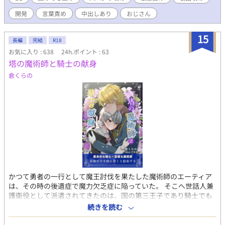
めに、美味しく頂かれます。
開発
言葉責め
中出しあり
おじさん
15
長編
完結
R18
お気に入り : 638
24h.ポイント : 63
塔の魔術師と騎士の献身
倉くらの
かつて勇者の一行として魔王討伐を果たした魔術師のエーティア
は、その時の後遺症で魔力欠乏症に陥っていた。 そこへ世話人兼
護衛役として派遣されてきたのは、国の第三王子であり騎士でも
あるフレンという男だった。 男の説明では性交による魔力供給が
続きを読む
必要なのだという。 それを聞いたエーティアは怒り、最後の魔力
を使って攻撃するがすでに魔力のほとんどを消失していたためフ