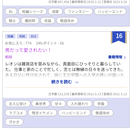
文字数 407,658
最終更新日 2025.1.12
登録日 2023.5.18
レンにダメージを与えることはできなかった。 悔しさと息苦しさ
から涙して「こんなみじめな姿で生きていたくない」と思うエー
BL
短編シリーズ
溺愛
ファンタジー
ハッピーエンド
ティアだったが、「あなたを助けたい」とフレンによってやさし
騎士
魔術師
忠誠
敬語攻め
く抱き寄せられる。 献身的に尽くす元騎士と、能力の高さ故にチ
ヤホヤされて生きてきたため無自覚でやや高慢気味の魔術師の
話。 愛するあまりいつも抱っこしていたい攻め＆体がしんどくて
16
短編
完結
R18
楽だから抱っこされて運ばれたい受け。 一人称。 完結しました！
お気に入り : 774
24h.ポイント : 56
男だって愛されたい！
朝顔
書籍情報
レオンは雑貨店を営みながら、真面目にひっそりと暮らしてい
た。 仕事と家のことで忙しく、恋とは無縁の日々を送ってきた。
ある日父に呼び出されて、妹に王立学園への入学の誘いが届いた
ことを知らされる。 自分には関係のないことだと思ったのに、な
続きを読む
ぜだか、父に関係あると言われてしまう。 それには、ある事情が
あった。 そしてその事から、レオンが妹の代わりとなって学園に
文字数 122,239
最終更新日 2021.5.13
登録日 2021.5.12
入学して、しかも貴族の男性を落として、婚約にまで持ちこまな
いといけないはめに。 父の言うとおりの相手を見つけようとする
主人公受け
異世界
甘々
入れ替わり
学園
が、全然対象外の人に振り回されて、困りながらもなぜだか気に
ラブコメ
残念イケメン
ハッピーエンド
敬語攻め
なってしまい…。 苦労人レオンが、愛と幸せを見つけるために奮
闘するお話です。
汗かき