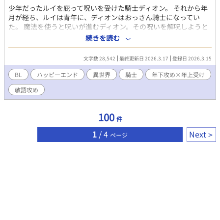
少年だったルイを庇って呪いを受けた騎士ディオン。 それから年
月が経ち、ルイは青年に、ディオンはおっさん騎士になってい
た。 魔法を使うと呪いが進むディオン。その呪いを解呪しようと
試行錯誤なルイ。 そんなとき、ひょんなことから恋をすれば呪い
続きを読む
が解けるのでは、となりルイがディオンに恋をさせようと様々な
奇行を始める。 二人は呪いを解くことができるのか、そして二人
文字数 28,542
最終更新日 2026.3.17
登録日 2026.3.15
の関係は―――――― ※完結まで毎日投稿します ※小説家になろ
う、Nolaノベルにも投稿しています
BL
ハッピーエンド
異世界
騎士
年下攻め×年上受け
敬語攻め
100
件
1
/ 4
Next
ページ