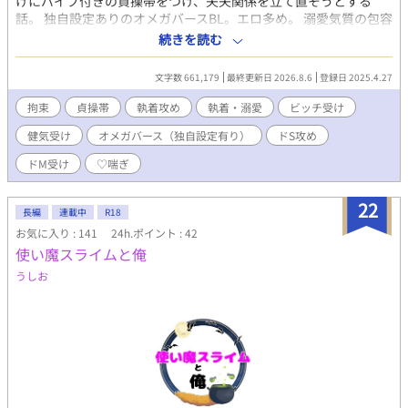
けにバイブ付きの貞操帯をつけ、夫夫関係を立て直そうとする
話。 独自設定ありのオメガバースBL。エロ多め。 溺愛気質の包容
力たかめな年下いいなり敬語攻め×皮肉屋ツンデレ美人ビッチ受
続きを読む
け（※本性は歪んだ願望をもつ執着ドＳ攻め×依存気質の尽くし
体質健気ドM受け） 【あらすじ】 小説家でアルファのソンジュ
文字数 661,179
最終更新日 2026.8.6
登録日 2025.4.27
（攻め）は、出会い系サイトで出逢ったオメガの美男子・ユンフ
ァ（受け）に運命的な一目惚れをした。 はじめは肉体関係のみを
拘束
貞操帯
執着攻め
執着・溺愛
ビッチ受け
目的として出逢った二人だったが、ソンジュはひと目でユンファ
健気受け
オメガバース（独自設定有り）
ドS攻め
との真剣交際を望み、ユンファに猛アプローチをかける。 しかし
淫奔なユンファは特定の彼氏などいらない、とそれを幾度ものら
ドM受け
♡喘ぎ
りくらりかわしてきたものの、ついにソンジュの熱意に負け、交
際を承諾する。 ただしユンファは交際するにおいて、「交際中も
22
自分が他の男とセックスすることを許すこと」という不当な条件
長編
連載中
R18
をソンジュに突きつけてきた。 しかしソンジュは念願ともあって
お気に入り : 141
24h.ポイント : 42
その条件を唯唯諾諾と呑み、ユンファとの交際を開始する。 そし
使い魔スライムと俺
て月日は流れ、思いのほか順調な交際の末に二人は結婚した。 と
うしお
ころが――。 二人にとって初めての結婚記念日――ソンジュが仕
事から家に帰ると、なんとその日にまでユンファは他の男とセッ
クスをしており……。 しかしそれをも見越していたソンジュは、
かねてより計画していたユンファへの「あるプレゼント」
――「貞操帯」を持って帰ってきていた。 『俺はこれまで貴方と
の約束を厳守してきました。今度は貴方が俺との約束を守る番で
す――。』 そうしてバイブ付きの貞操帯を無理やりユンファにつ
け、今度は自分の「言いなり」になることを約束させたソンジュ