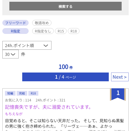
フリーワード
敬語攻め
R指定
R指定なし
R15
R18
件
100
件
1
/ 4
Next
ページ
1
短編
完結
R18
お気に入り : 114
24h.ポイント : 321
記憶喪失ですが、夫に溺愛されています。
もちえなが
目覚めると、そこは知らない天井だった。 そして、見知らぬ黒髪
の男に強く抱き締められた。 「リーヴェ……あぁ、よかっ