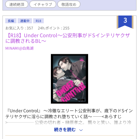
連続絶頂
イチャラブ
敬語攻め
3
長編
連載中
R18
お気に入り : 357
24h.ポイント : 255
【R18】Under Control〜公安刑事がドSインテリヤクザ
に調教されるBL〜
MINAMI@白鳥湖
『Under Control』 〜冷徹なエリート公安刑事が、歳下のドSイン
テリヤクザに淫らに調教され堕ちていく話〜 ──<あらすじ
>────── 公安の切れ者・榊原孝之。 飄々と笑い、誰より冷
静に、他人を“手駒”として扱ってきた支配者。 ――その男が、い
続きを読む
まやヤクザの命令ひとつで、足を開く。 媚薬を塗られ、射精の許