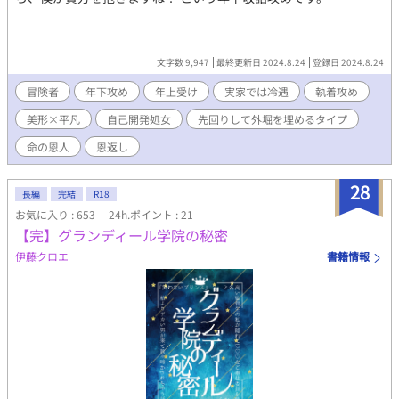
文字数 9,947
最終更新日 2024.8.24
登録日 2024.8.24
冒険者
年下攻め
年上受け
実家では冷遇
執着攻め
美形×平凡
自己開発処女
先回りして外堀を埋めるタイプ
命の恩人
恩返し
28
長編
完結
R18
お気に入り : 653
24h.ポイント : 21
【完】グランディール学院の秘密
伊藤クロエ
書籍情報