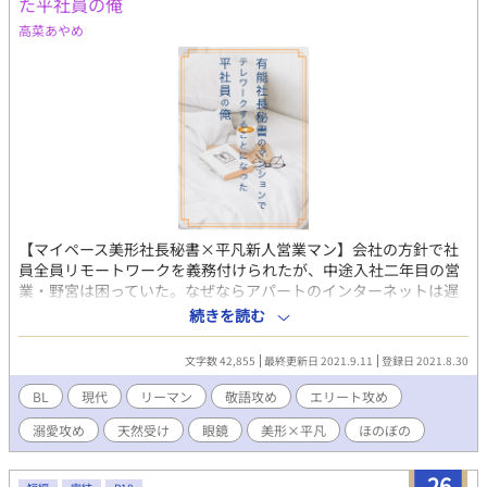
た平社員の俺
高菜あやめ
【マイペース美形社長秘書×平凡新人営業マン】会社の方針で社
員全員リモートワークを義務付けられたが、中途入社二年目の営
業・野宮は困っていた。なぜならアパートのインターネットは遅
すぎて仕事にならないから。なんとか出社を許可して欲しいと上
続きを読む
司に直談判したら、社長の呼び出しをくらってしまい、なりゆき
で社長秘書・入江のマンションに居候することに。少し冷たそう
文字数 42,855
最終更新日 2021.9.11
登録日 2021.8.30
でマイペースな入江と、ちょっとビビりな野宮はうまく同居でき
るだろうか？ のんびりほのぼのテレワークしてるリーマンのラ
BL
現代
リーマン
敬語攻め
エリート攻め
ブコメディです
溺愛攻め
天然受け
眼鏡
美形×平凡
ほのぼの
26