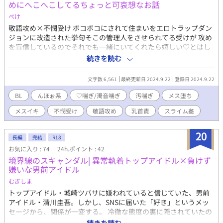
めにへこへこしてるちょっと可哀想なお話
ぺけ
敬語攻め×不憫受け ボコボコにされて住まいをエロトラップダン
ジョンに改造された挙句そこの管理人をさせられてる受けが 攻め
を盲信しているのでそれでも一緒にいてくれたら嬉しい♡とはし
ゃいでいる、 攻めからの愛はまったくない系不憫な受けを曇らせ
続きを読む
る話です 今の所続きはないのですが 好みの設定なのでそのうち続
き書けたら、と思い連載という事で……
文字数 6,561
最終更新日 2024.9.22
登録日 2024.9.22
BL
んほぉ系
♡喘ぎ/濁音喘ぎ
汚喘ぎ
メス堕ち
メスイキ
不憫受け
敬語攻め
乳首責
スライム姦
20
長編
完結
R18
お気に入り : 74
24h.ポイント : 42
境界線のスキャンダル| 異常執着トップアイドル×負けず
嫌いな男前アイドル
むぎしま
トップアイドル・城崎ツバサに嫌われていると信じていた、男前
アイドル・清川圭吾。しかし、SNSに届いた「好き」というメッ
セージから、関係が一変する。 冷徹な態度の裏に隠されていたの
は、私生活を侵食しようとするほどの異常な執着だった。 愛と欲