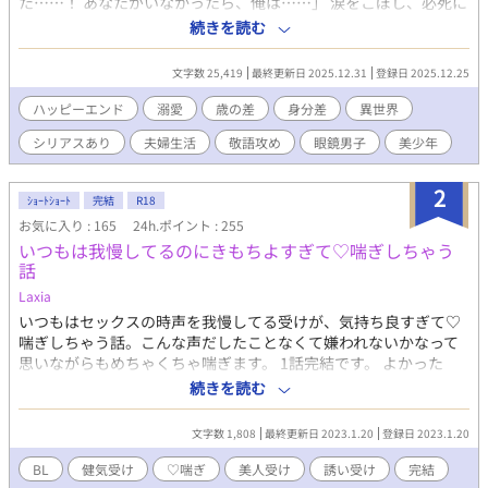
た……！ あなたがいなかったら、俺は……」 涙をこぼし、必死に
縋ってくる彼――オルフェは、自分の“夫”だという。 だが主人
続きを読む
公・リーヴェには、彼との記憶が一切なかった。 「記憶などどう
でも良い。 貴方が健やかに生きてくれれば俺はそれだけで良い」
文字数 25,419
最終更新日 2025.12.31
登録日 2025.12.25
溺愛、過保護、甘やかし―― 夫・オルフェに沢山の愛を注がれな
がら過ごす幸せな日々。 けれど、失われた記憶の先には、 オルフ
ハッピーエンド
溺愛
歳の差
身分差
異世界
ェの語ろうとしない“過去”が隠されていて――。 記憶喪失から始
シリアスあり
夫婦生活
敬語攻め
眼鏡男子
美少年
まる、 甘くて切ない再恋物語。 スパダリ黒髪眼鏡攻め × 金髪美
少年受け。
2
ｼｮｰﾄｼｮｰﾄ
完結
R18
お気に入り : 165
24h.ポイント : 255
いつもは我慢してるのにきもちよすぎて♡喘ぎしちゃう
話
Laxia
いつもはセックスの時声を我慢してる受けが、気持ち良すぎて♡
喘ぎしちゃう話。こんな声だしたことなくて嫌われないかなって
思いながらもめちゃくちゃ喘ぎます。 1話完結です。 よかった
ら、R-18のBL連載してますのでそちらも見てくださるととっても
続きを読む
嬉しいです！
文字数 1,808
最終更新日 2023.1.20
登録日 2023.1.20
BL
健気受け
♡喘ぎ
美人受け
誘い受け
完結