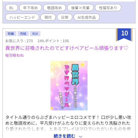
BL
年下攻め
敬語攻め
後輩×先輩
性描写あり
ハッピーエンド
現代
日常
AI生成作品
10
短編
完結
R18
お気に入り : 270
24h.ポイント : 106
異世界に召喚されたのでどすけべアピール頑張ります♡
桜羽根ねね
タイトル通りのらぶざまハッピーエロコメです！ 口が少し悪い攻
めと敬語攻めに、平凡受けがふたなりに変えられたり洗脳された
り愛されたりします。 とあるプレイはマロでいただいたものを参
考に書かせていただきました。送っていただいたマロ主さん、あ
続きを読む