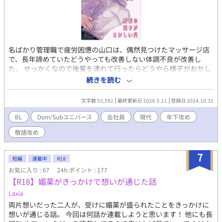
名ばかり管理職で疲労困憊の山口は、偶然見つけたマッサージ店
で、長年諦めていたどうやっても改善しない体調不良が改善し
た。 せっかくなので後輩を連れて行ったらどうやら様子がおかし
くて、もう行くなって言ってくる。 クールだったはずがいつのま
続きを読む
にか世話焼いてしまう年下敬語後輩Dom × （自分が世話を焼い
てるつもりの）脳筋系天然先輩Sub がわちゃわちゃする話。 『加
文字数 53,592
最終更新日 2026.5.11
登録日 2024.10.31
減を知らない初心者Domがグイグイ懐いてくる』と同じ世界で地
続きのお話です。 （全く別の話なのでどちらも単体で読んでいた
BL
Dom/Subユニバース
会社員
現代
年下攻め
だけます）
敬語攻め
https://www.alphapolis.co.jp/novel/21582922/922916390 サブ
タイトルに◆がついているものは後輩視点です。 同人誌版と同じ
表紙に差し替えました。 表紙イラスト：浴槽つぼカルビ様（Ｘ
7
短編
連載中
R18
@shabuuma11 ）ありがとうございます！
お気に入り : 67
24h.ポイント : 177
【R18】媚薬がきっかけで想いが通じた話
Laxia
両片想いだった二人が、受けに媚薬が盛られたことをきっかけに
想いが通じる話。 今回は何話か連載しようと思います！ 他にも長