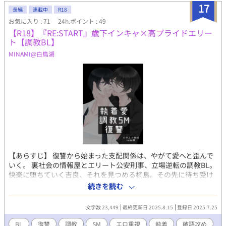
17
長編
連載中
R18
お気に入り : 71
24h.ポイント : 49
【R18】『RE:START』歳下インキャ×高プライドエリー
ト【調教BL】
MINAMI@白鳥湖
【あらすじ】 復讐から始まった支配関係は、やがて愛へと歪んで
いく。 裏社会の情報屋とエリート公安刑事、立場逆転の調教BL。
快楽に堕ちていく吉良、それを見つめる桐島。その先に待ち受け
るものは何か。 全6話を詰め込んだ濃密なシリーズ総集編。 【含
続きを読む
まれる要素】 レイ◎プ・軽度の暴力・拘束・キ◎セク・媚薬・調
教・羞恥・下剋上(リバなし)・玩具・いちゃらぶetc
文字数 23,449
最終更新日 2025.8.15
登録日 2025.7.25
──────────────── プライドの高いエリート刑事
が、捨て駒扱いしていたインキャ情報屋に復讐レイ◎プされ、調
BL
復讐
調教
SM
エロ重視
執着
敬語攻め