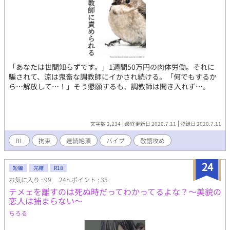
「あなたは世間知らずです。」1週間50万円の肉体労働。それに
騙されて、涼は鬼畜な調教師にイかされ続ける。「何でもするか
ら…解放して…！」そう懇願するも、調教師は聞き入れず…。
文字数 2,234
最終更新日 2020.7.11
登録日 2020.7.11
BL
拘束
連続絶頂
バイブ
敬語攻め
24
短編
完結
R18
お気に入り : 99
24h.ポイント : 35
テメェを離すのは死ぬ時だってわかってるよな？～美貌の
恋人は捕まらない～
ちろる