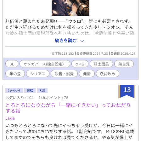
無価値と蔑まれた未発現Ω――“ウツロ”。 誰にも必要とされず、
ただ生き延びるためだけに剣を振るってきた少年・シオン。 そん
な彼を騎士団の精鋭部隊へ引き抜いたのは、 冷静沈着と名高い騎
士団長α、アルヴィンだった。 精鋭部隊での日々。 初めて向けら
続きを読む
れる、恐怖ではない視線。 仲間と過ごす穏やかな時間。 そして、
誰よりも優しく、誰よりも孤独な騎士団長へ。 シオンは、知らぬ
文字数 213,152
最終更新日 2026.7.23
登録日 2026.4.28
間に恋をする。 ――その想いが、 触れられた瞬間、身体を変えて
しまうとも知らずに。 誰にも反応しなかったはずの身体は、 騎士
BL
オメガバース(独自設定）
α×Ω
騎士団長
無自覚
団長にだけ、甘く熱を求めてしまう。 理性で抗おうとする騎士団
年の差
シリアス
執着・溺愛
発情
敬語攻め
長αと、 無自覚のままそのすべてを狂わせていく未発現Ω。 触れて
はいけない。 それでも、もう離れられない。 これは、 理性も運
命も越えて惹かれ合う、 不器用で切実な二人の愛の物語。 ～第二
13
ｼｮｰﾄｼｮｰﾄ
完結
R18
部 王都編～ 騎士団長アルヴィンと想いを通わせ、 ようやく自分
お気に入り : 104
24h.ポイント : 78
の居場所を見つけたシオン。 しかし、王都で待っていたのは、
とろとろになりながら「一緒にイきたい」っておねだり
“ウツロ”に隠された過去と、 二人を引き裂こうとする残酷な現実
する話
だった。 王家に秘匿された歴史。 王宮の地下書庫に眠る禁書。
そして二百年ぶりに発現したウツロとして、 シオンは王太子の思
Laxia
惑に巻き込まれていく。 守ると誓ったはずなのに、 その手は、届
いつもとろとろになって先にイっちゃう受けが、今日は一緒にイ
かない。 明かされていくウツロの真実。 シオンを守るためなら、
きたいって攻めにおねだりする話。 1話完結です。 R-18のBL連載
すべてを失っても構わないと願ってしまう自分。 失いたくないと
してますのでそちらも良ければ見てくださると、やる気が爆上が
願うほど、 冷静で理性的だった騎士団長αは、 ただ“守る者”では