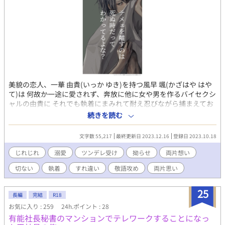
美貌の恋人、一華 由貴(いっか ゆき)を持つ風早 颯(かざはや はや
て)は 何故か一途に愛されず、奔放に他に女や男を作るバイセクシ
ャルの由貴に それでも執着にまみれて耐え忍びながら捕まえてお
くことを選んでいた。 素直になれない自分に嫌気が差していた頃
続きを読む
――。 表紙画はミカスケ様
（https://www.instagram.com/mikasuke.free/）の フリーイラ
文字数 55,217
最終更新日 2023.12.16
登録日 2023.10.18
ストを拝借させて頂いています。
じれじれ
溺愛
ツンデレ受け
拗らせ
両片想い
切ない
執着
すれ違い
敬語攻め
両片思い
25
長編
完結
R18
お気に入り : 259
24h.ポイント : 28
有能社長秘書のマンションでテレワークすることになっ