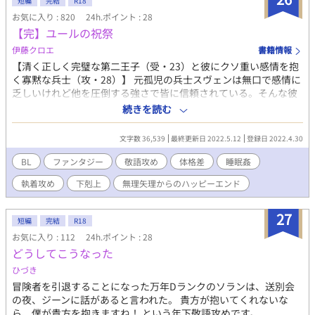
短編
完結
R18
お気に入り : 820
24h.ポイント : 28
【完】ユールの祝祭
伊藤クロエ
書籍情報
【清く正しく完璧な第二王子（受・23）と彼にクソ重い感情を抱
く寡黙な兵士（攻・28）】 元孤児の兵士スヴェンは無口で感情に
乏しいけれど他を圧倒する強さで皆に信頼されている。そんな彼
が国中の娘たちが憧れる第二王子イリアスの世話を命じられた。
続きを読む
兄である王太子の姦計によって西の国境へと追いやられたイリア
ス王子は常にまっすぐに前を見て兵士たちの手本であろうとし、
文字数 36,539
最終更新日 2022.5.12
登録日 2022.4.30
スヴェンはそんな彼に深い憧憬の念を抱いていたが―――― ★か
っこよさげな？あらすじですがいつも通り大きい攻めさんに受け
BL
ファンタジー
敬語攻め
体格差
睡眠姦
くんがアンアン言わされまくるやつです ★タグをご確認の上よろ
執着攻め
下剋上
無理矢理からのハッピーエンド
しくお願いします。 （ムーンさんにも載せています）
27
短編
完結
R18
お気に入り : 112
24h.ポイント : 28
どうしてこうなった
ひづき
冒険者を引退することになった万年Dランクのソランは、送別会
の夜、ジーンに話があると言われた。 貴方が抱いてくれないな
ら、僕が貴方を抱きますね！ という年下敬語攻めです。