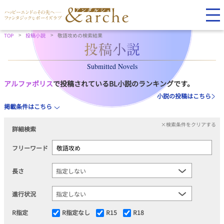
TOP
投稿小説
敬語攻めの検索結果
Submitted Novels
アルファポリス
で投稿されているBL小説のランキングです。
小説の投稿はこちら
掲載条件はこちら
×検索条件をクリアする
詳細検索
フリーワード
長さ
進行状況
R指定
R指定なし
R15
R18