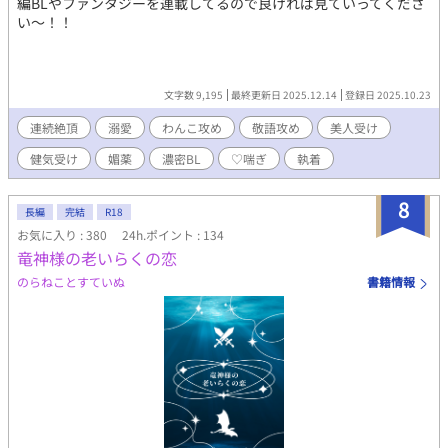
編BLやファンタジーを連載してるので良ければ見ていってくださ
い〜！！
文字数 9,195
最終更新日 2025.12.14
登録日 2025.10.23
連続絶頂
溺愛
わんこ攻め
敬語攻め
美人受け
健気受け
媚薬
濃密BL
♡喘ぎ
執着
8
長編
完結
R18
お気に入り : 380
24h.ポイント : 134
竜神様の老いらくの恋
のらねことすていぬ
書籍情報