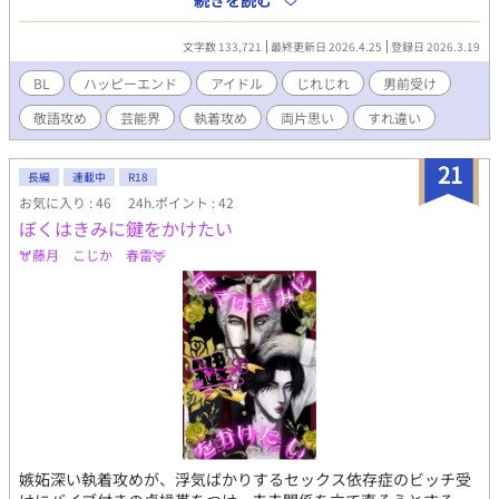
続きを読む
を押し殺す城崎が、圭吾をじわじわと追い詰め、「飼い殺した
い」という本能を露わにしていく。 一方の圭吾は、持ち前のプラ
文字数 133,721
最終更新日 2026.4.25
登録日 2026.3.19
イドから城崎を挑発し、主導権を握ろうと試みる。 だがそれは、
自ら底なしの執着へと踏み込む「自爆行為」に過ぎなかった。 挑
BL
ハッピーエンド
アイドル
じれじれ
男前受け
発するたびに逃げ場を失い、気づけば檻の中に閉じ込められてい
敬語攻め
芸能界
執着攻め
両片思い
すれ違い
く――。 【4/25 完結】最後までお付き合いいただきありがとうご
ざいました！
21
長編
連載中
R18
お気に入り : 46
24h.ポイント : 42
ぼくはきみに鍵をかけたい
🫎藤月 こじか 春雷🦌
嫉妬深い執着攻めが、浮気ばかりするセックス依存症のビッチ受