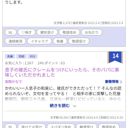
りします。
いられなくなっていく。 守るためではなく、 共に生きるために。
これは、 無価値とされた未発現Ωと、 その手を決して離せなくな
った騎士団長αが、 王都で真実と向き合いながら、 守護者ではな
く、ただ一人の伴侶になっていく物語。 ⸻ ※5/26 第一部完
文字数 2,378
最終更新日 2023.2.4
登録日 2023.2.4
結(後日談完結済) ※7/15 第二部完結しました！ありがとうござい
ました！(後日談完結済) ※第三部プロット執筆中 ※スピンオフ作
BL
♡喘ぎ
健気受け
敬語攻め
おねだり
品、たくさんあります ※表紙に生成AIを使用しています
連続絶頂
イチャラブ
執着
敬語受け
14
長編
完結
R18
お気に入り : 1,567
24h.ポイント : 63
息子の彼氏にクレームをつけにいったら、そのパパに美
味しくいただかれました
兎騎かなで
書籍情報
かわいい一人息子の和泉に、彼氏ができただって！？ そんなの認
められないぞ、文句を言ってやる！ と相手の家に突撃した花屋
敷郁巳、御年三十八歳。 立派な一軒家にビビっていると、中から
出てきたのはメガネをかけた、知的な美形おじさん……森栄巽だ
続きを読む
った。 「郁巳さん、私達も息子達のように、仲良くなれると思い
ませんか？」 「思いませんが！？ や、やめてどこ触ってっ、っ
文字数 90,992
最終更新日 2024.6.6
登録日 2022.9.25
あ、あぁーっ！」 というような内容のお話です。 抜けてる受け
が、顔よし地位あり体よしと三拍子揃った、イケオジスパダリ攻
BL
抜けてる受け
スパダリ攻め
敏感受け
敬語攻め