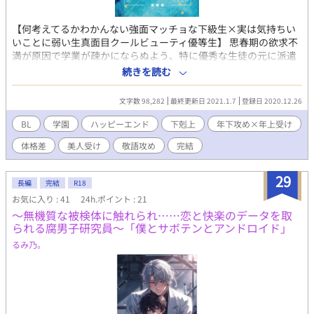
【何考えてるかわかんない強面マッチョな下級生×実は気持ちい
いことに弱い生真面目クールビューティ優等生】 思春期の欲求不
満が原因で学業が疎かにならぬよう、特に優秀な生徒の元に派遣
され、性的な奉仕をしてくれる極秘の奉仕委員制度が存在する男
続きを読む
女共学の王立グランディール学院。 『笑わないプリンス』と呼ば
れる筆頭監督生のアリスティドが出来心で委員を呼び出してみた
文字数 98,282
最終更新日 2021.1.7
登録日 2020.12.26
ら、やってきたのは自分よりずっと体格のいい強面の下級生男子
ゲオルグだった。 てっきり女子委員が来て手や口で慰めてくれる
BL
学園
ハッピーエンド
下剋上
年下攻め×年上受け
のだと思っていたアリスティドは驚き戸惑うも、ウブで潔癖な心
体格差
美人受け
敬語攻め
完結
と身体をゲオルグの『少し意地悪だけどひたすらアリスティドを
愛し可愛がってくれるご奉仕』に散々開発されてしまい、彼なし
では眠れない身体にされてしまう。 生真面目なアリスティドはそ
29
長編
完結
R18
んな自分をどうしても許せず、また自分をそんな風に変えてしま
お気に入り : 41
24h.ポイント : 21
った彼に激しい苛立ちと不信感を抱く。 一体なぜゲオルグは奉仕
〜無機質な被検体に触れられ……恋と快楽のデータを取
委員になどなったのか、そこまでして自分をこんな目に合わせた
られる腐男子研究員〜「僕とサボテンとアンドロイド」
かったのかと疑いながらも、今夜も彼の下で喘ぎ身悶えながらま
た女にされてしまう……的なひたすらえっちなお話です。 ■こん
るみ乃。
なあらすじですが最終的には愛あるハピエンになります。 ムーン
ライトノベルズさんにも掲載しています。