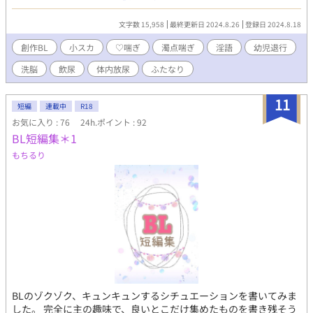
りがとうございます。 何でも美味しく食べる方向けです！
文字数 15,958
最終更新日 2024.8.26
登録日 2024.8.18
創作BL
小スカ
♡喘ぎ
濁点喘ぎ
淫語
幼児退行
洗脳
飲尿
体内放尿
ふたなり
11
短編
連載中
R18
お気に入り : 76
24h.ポイント : 92
BL短編集＊1
もちるり
BLのゾクゾク、キュンキュンするシチュエーションを書いてみま
した。 完全に主の趣味で、良いとこだけ集めたものを書き残そう