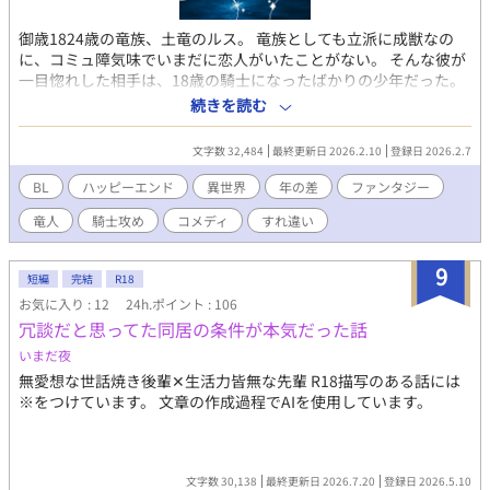
御歳1824歳の竜族、土竜のルス。 竜族としても立派に成獣なの
に、コミュ障気味でいまだに恋人がいたことがない。 そんな彼が
一目惚れした相手は、18歳の騎士になったばかりの少年だった。
年の差1806歳の片思い。 「俺が竜人の番に抱いてもらえない話す
続きを読む
る？」のアスファーと宇一が出会うちょっと前のお話。 少年騎士
×竜人/年の差/敬語攻め/溺愛受け/ ※ブログサイトに掲載してい
文字数 32,484
最終更新日 2026.2.10
登録日 2026.2.7
た話の転載です。
BL
ハッピーエンド
異世界
年の差
ファンタジー
竜人
騎士攻め
コメディ
すれ違い
9
短編
完結
R18
お気に入り : 12
24h.ポイント : 106
冗談だと思ってた同居の条件が本気だった話
いまだ夜
無愛想な世話焼き後輩✕生活力皆無な先輩 R18描写のある話には
※をつけています。 文章の作成過程でAIを使用しています。
文字数 30,138
最終更新日 2026.7.20
登録日 2026.5.10