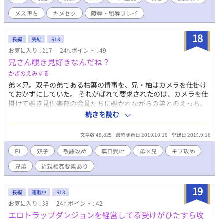
教されて、快楽堕ちしていく話です。 でも最終的にハピエンにな
メス堕ち
キメセク
陵辱・屈辱プレイ
ります！ ──────────────── 15Pの描き下ろし漫
画がついた同人誌は、Xfolioで通販中です。安心の匿名発送。 500
円/A6段組なし/154p
18
長編
完結
R18
https://xfolio.jp/portfolio/minami08052/shop/47934 700円/A5
お気に入り : 217
24h.ポイント : 49
二段組/98p
兄さん覗き見好きなんだね？
https://xfolio.jp/portfolio/minami08052/shop/46604
かぎのえみずる
弟×兄。双子の弟である枯葉の情事を、兄・柚はカメラを仕掛け
ておかずにしていた。 それがばれて要求されたのは、カメラを仕
掛けて覗き見倶楽部の会員たちに覗かれながらの弟とのえっち。
更には覗き見倶楽部のオーナーからも狙われてしまい、オーナー
続きを読む
にも抱かれる羽目に。 パフォーマンスから始まるえっちが、本物
の恋になるまでの物語。 ※R-18作品です。基本は兄弟の溺愛です
文字数 48,825
最終更新日 2019.10.18
登録日 2019.9.16
が、モブ攻め/複数姦/3Pなど突発にでてくるのでご注意くださ
い。
BL
双子
敬語攻め
無口受け
弟×兄
モブ攻め
兄弟
近親相姦要素あり
19
長編
連載中
R18
お気に入り : 38
24h.ポイント : 42
エロトラップダンジョンを経営してる受けがひたすら攻