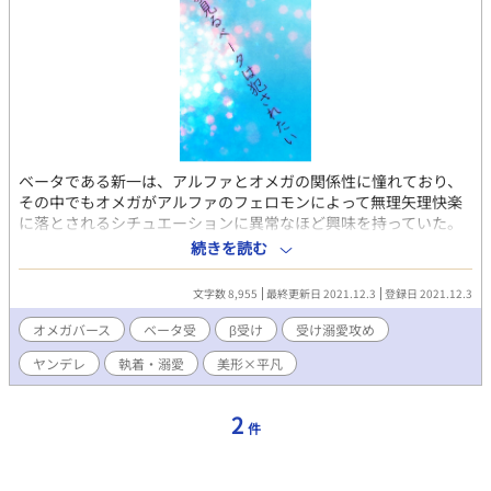
ベータである新一は、アルファとオメガの関係性に憧れており、
その中でもオメガがアルファのフェロモンによって無理矢理快楽
に落とされるシチュエーションに異常なほど興味を持っていた。
オメガとして、自分もアルファに無理矢理犯されてみたい…。そ
続きを読む
んな仄暗くも強い願いを叶えてくれるかもしれないアイテムを、
ついに手に入れた新一は……！
文字数 8,955
最終更新日 2021.12.3
登録日 2021.12.3
オメガバース
ベータ受
β受け
受け溺愛攻め
ヤンデレ
執着・溺愛
美形×平凡
2
件