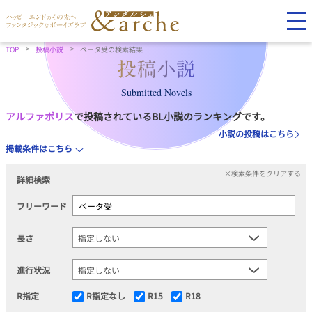
TOP
投稿小説
ベータ受の検索結果
Submitted Novels
アルファポリス
で投稿されているBL小説のランキングです。
小説の投稿はこちら
掲載条件はこちら
×検索条件をクリアする
詳細検索
フリーワード
長さ
進行状況
R指定
R指定なし
R15
R18