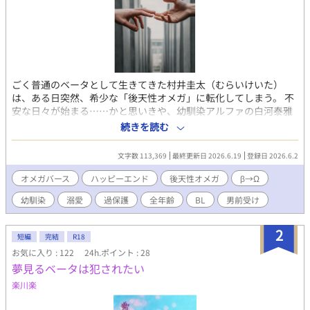
ごく普通のベータとして生きてきた村井圭太（むらいけいた）
は、ある日突然、希少な「後天性オメガ」に転化してしまう。 不
安な日々が始まる……かと思いきや、幼馴染アルファの白河泰雅
（しらかわたいが）とはまさかの両思い。 早々に『番（つが
続きを読む
い）』となり、幸せな日々を送っていた。 「オメガになっても俺
は俺」と持ち前のポジティブさで新しい生活に向き合っていく圭
文字数 113,369
最終更新日 2026.6.19
登録日 2026.6.2
太。 だが、晴れて番となった泰雅は、今まで以上に過保護になっ
ていく。 どんなトラブルも二人なら大丈夫！ 過保護で執着強めな
オメガバース
ハッピーエンド
後天性オメガ
β→Ω
スパダリ幼馴染攻め（α） × ポジティブで男前な元ベータ受け
幼馴染
溺愛
過保護
全年齢
BL
男前受け
（β→Ω） 明るくて幸せいっぱいオメガバース！ 私の大好きなオ
メガバース。 愛をたくさん詰め込んだので、みなさまにも楽しん
でいただけますように。
2
短編
完結
R18
お気に入り : 122
24h.ポイント : 28
夢見るベータは犯されたい
楽川楽