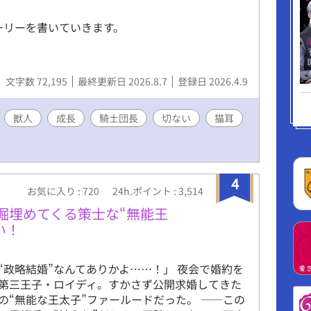
ーリーを書いていきます。
文字数 72,195
最終更新日 2026.8.7
登録日 2026.4.9
獣人
成長
騎士団長
切ない
猫耳
4
お気に入り : 720
24h.ポイント : 3,514
外堀埋めてくる策士な“無能王
い！
“政略結婚”なんてありかよ……！」 夜会で婚約を
第三王子・ロイディ。すかさず公開求婚してきた
の“無能な王太子”ファールードだった。 ——この