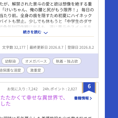
たが、解禁された景斗の愛と欲は想像を絶する重
 「けいちゃん、俺の腰と尻がもう限界！」 毎日の
当たり前。全身の痕を隠すため初夏にハイネック
バイトも禁止。少しでも休もうと「中学生のダサ
で色気封印作戦に出るも、逆に景斗のスイッチを
続きを読む
い完全敗北……。 過保護で嫉妬深く、無限の体力
執着アルファ×愛されすぎて物理的に限界寸前な
甘くて激しいドタバタラブコメディ待望の続編！
文字数 32,177
最終更新日 2026.8.7
登録日 2026.8.2
幼馴染
オメガバース
執着・独占欲
過保護な溺愛
激重愛
6
お気に入り : 7,242
24h.ポイント : 2,827
あたたかくて幸せな異世界で、
書籍情報
ました