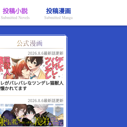
投稿小説
投稿漫画
Submitted Novels
Submitted Manga
2026.8.6最新話更新
レがバレバレなツンデレ猫獣人
懐かれてます
2026.8.6最新話更新