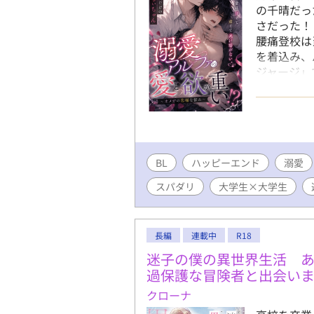
の千晴だっ
さだった！
腰痛登校は
を着込み、
ジャージ」
押してしま
で番を貪る
オメガの、
BL
ハッピーエンド
溺愛
スパダリ
大学生×大学生
長編
連載中
R18
迷子の僕の異世界生活 
過保護な冒険者と出会い
クローナ