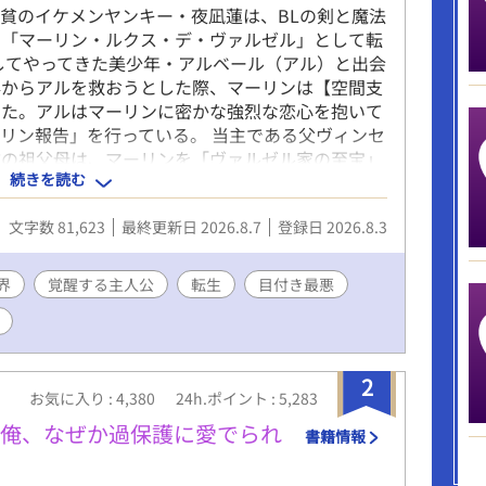
貧のイケメンヤンキー・夜凪蓮は、BLの剣と魔法
男「マーリン・ルクス・デ・ヴァルゼル」として転
してやってきた美少年・アルベール（アル）と出会
毒からアルを救おうとした際、マーリンは【空間支
った。アルはマーリンに密かな強烈な恋心を抱いて
リン報告」を行っている。 当主である父ヴィンセ
方の祖父母は、マーリンを「ヴァルゼル家の至宝」
続きを読む
溺愛を注いでいる。しかし、中身がビビりな小心者
プレッシャーに日々怯え、憂鬱を感じていた。 歴
文字数 81,623
最終更新日 2026.8.7
登録日 2026.8.3
ーリンは母エリスの名前からミドルネーム「ルク
。母が冷遇されているという壮大な勘違いをしたマ
作的に魔力を暴走させるが、アルに鎮められる。翌
界
覚醒する主人公
転生
目付き最悪
れと疲労により自室で寝込み、母への想いを巡らせ
2
お気に入り : 4,380
24h.ポイント : 5,283
た俺、なぜか過保護に愛でられ
書籍情報