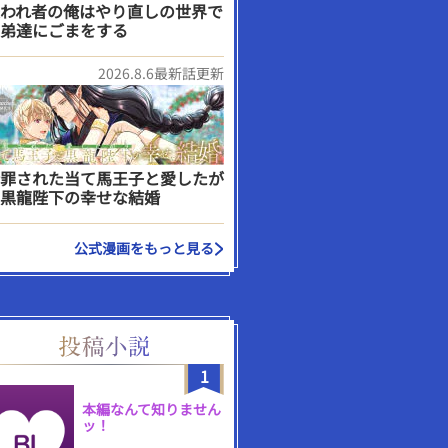
われ者の俺はやり直しの世界で
弟達にごまをする
2026.8.6最新話更新
罪された当て馬王子と愛したが
黒龍陛下の幸せな結婚
公式漫画をもっと見る
1
本編なんて知りません
ッ！