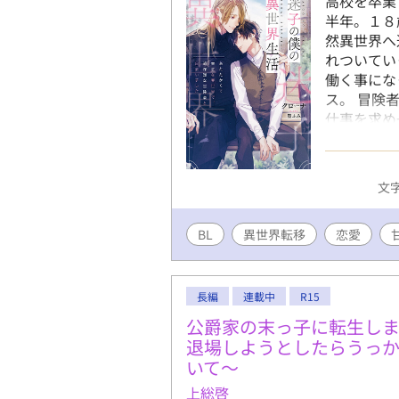
高校を卒業
半年。１８
然異世界へ
れついてい
働く事にな
ス。 冒険
仕事を求め
く事に。 
理由もわか
せになるお話
文字
読みやすく
BL
異世界転移
恋愛
長編
連載中
R15
公爵家の末っ子に転生し
退場しようとしたらうっ
いて〜
上総啓