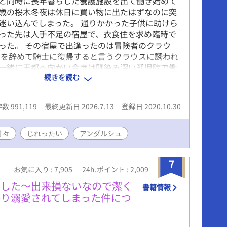
と同時に長年暮らした養護施設を出て働き始めて
歳の桜木冬夜は休日に買い物に出たはずなのに突
迷い込んでしまった。 通りかかった子供に助けら
った先は人手不足の宿屋で、衣食住を求め臨時で
った。 その宿屋で出逢ったのは冒険者のクラウ
者を辞めて騎士に復帰すると言うクラウスに誘われ
一緒に王都へ向かい今度は馴染み深い孤児院で働
続きを読む
神様からの啓示もなく、なぜ自分が迷い込んだのか
らないまま周りの人に助けられながら異世界で幸
です。 2022,04,02 第二部を始めることに加え
数 991,119
最終更新日 2026.7.13
登録日 2020.10.30
なればと第一部に章を追加しました。
甘々
じれったい
アンダルシュ
7
お気に入り : 7,905
24h.ポイント : 2,009
ました〜出来損ないなので潔く
書籍情報
かり溺愛されてしまった件につ