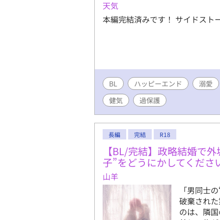
天気
本編完結済みです！ サイドスト
BL
ハッピーエンド
溺愛
健気
過保護
長編
完結
R18
【BL/完結】政略結婚で
子”をどうにかしてくださ
山羊
「男同士の
破棄された
のは、隣国