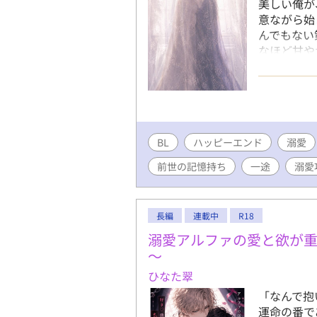
美しい俺が
意ながら始
んでもない
なほど甘や
ない。 ロ
める。 こ
にも利益を
殴れないか
士の夫も振
BL
ハッピーエンド
着溺愛攻め
溺愛
の探り合い
前世の記憶持ち
一途
溺愛
長編
連載中
R18
溺愛アルファの愛と欲が重
～
ひなた翠
「なんで抱
運命の番で