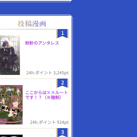
1
秒針のアンタレス
24h.ポイント 3,245pt
2
ここからは××ルート
です！？（※強制）
24h.ポイント 924pt
3