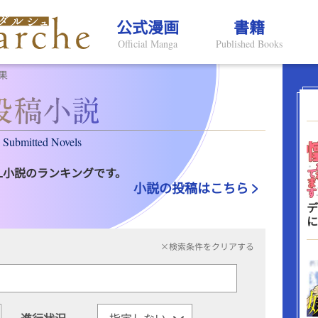
公式漫画
書籍
Official Manga
Published Books
果
Submitted Novels
L小説のランキングです。
小説の投稿はこちら
デ
に
×検索条件をクリアする
進行状況