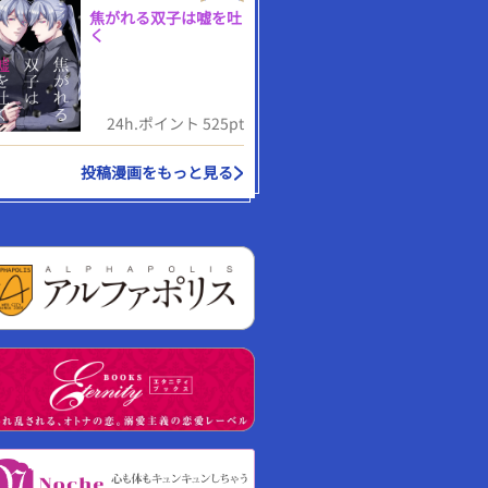
焦がれる双子は嘘を吐
く
24h.ポイント 525pt
投稿漫画をもっと見る