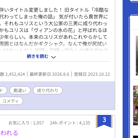
伴いタイトル変更しました！ 旧タイトル「冷酷な
代わってしまった俺の話」 気が付いたら異世界に
。それもユリスという大公家の三男に成り代わっ
かもユリスは「ヴィアンの氷の花」と呼ばれるほ
少年らしい。本来のユリスがあれこれやらかして
周囲とはなんだかギクシャク。なんで俺が尻拭い
いけないんだ！ 知識・記憶一切なしの成り代わり
続きを読む
探り異世界生活を送ることに。 突然性格が豹変し
戸惑う周囲を翻弄しつつ異世界ライフを楽しむお
※基本ほのぼの路線です。不定期更新。冒頭から少
 2,452,424
最終更新日 2026.8.6
登録日 2023.10.22
血表現あります。苦手な方はご注意下さい。
ド
勘違い
成り代わり
コメディ
3
お気に入り : 1,057
24h.ポイント : 4,135
拾われる