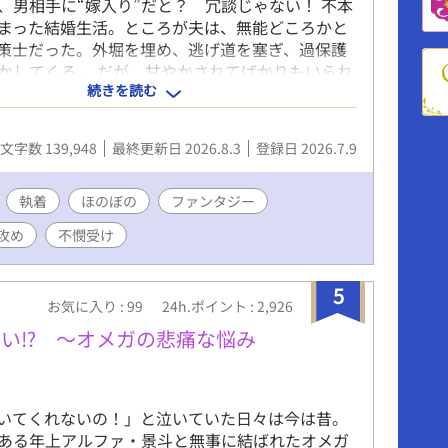
、男相手に“嫁入り”だと？ 冗談じゃない！ 不本
まった結婚生活。ところが夫は、無能どころかと
策士だった。外堀を埋め、逃げ道を塞ぎ、過保護
かしてくる。 だが、甘やかされてばかりもいられ
続きを読む
イディは婚約破棄の屈辱を晴らすべく、策を練り始
う見えて前世は起業家。その経験を生かし、嫁ぎ先
もたらしながら、自分を侮った連中を経済でぶん
文字数 139,948
最終更新日 2026.8.3
登録日 2026.7.9
と考えたのだ。 そんな異様に沸点の低い妻に、策
り回されっぱなしで——！？ 無能を装う策士な執
×策士から逃げられない生意気ツンデレ受け🌱 腹
執着
ほのぼの
ファンタジー
といちゃつき多めの、デロ甘政略結婚BL。
攻め
不憫受け
5
お気に入り : 99
24h.ポイント : 2,926
い⁉︎ ～オメガの悲痛な悩み
いてくれないの！」と泣いていた日々は今は昔。
ある年上アルファ・景斗と無事に結ばれたオメガ