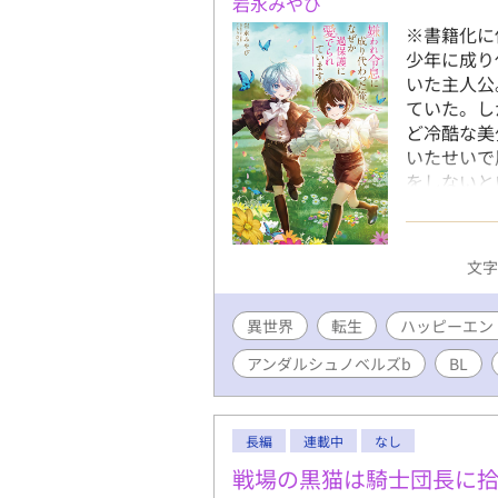
岩永みやび
※書籍化に
少年に成り
いた主人公
ていた。し
ど冷酷な美
いたせいで
をしないと
主人公が手
たユリスに
話です。 
文字数
しですが流
異世界
転生
ハッピーエン
アンダルシュノベルズb
BL
長編
連載中
なし
戦場の黒猫は騎士団長に