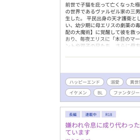
前世で子猫を庇って亡くなった極
の世界であるヴァルゼル家の三
生した。 平民出身の天才護衛と
い、幼少期に母エリスの劇薬の
配の大魔術】に覚醒して彼を救
おり、毎夜エリスに「本日のマー
ントや双子の兄たち、さらに母
「天使」と呼び、過剰なまでの
であるマーリンは、その重すぎる
史や一族の家系図を学ぶ中、マ
ス」が抜けていることに気づく
ーリンは、ショックのあまり発
ハッピーエンド
溺愛
異世
日、納得がいかないまま魔力切
イケメン
BL
ファンタジー
ている。
長編
連載中
R18
嫌われ令息に成り代わっ
ています