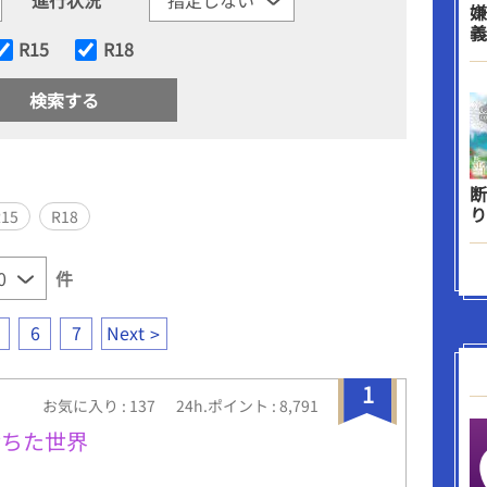
嫌
義
R15
R18
断
り
R15
R18
件
6
7
Next
1
お気に入り : 137
24h.ポイント : 8,791
満ちた世界