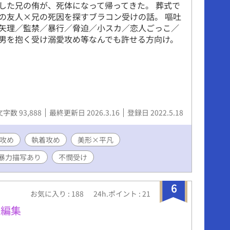
した兄の侑が、死体になって帰ってきた。 葬式で
の友人×兄の死因を探すブラコン受けの話。 嘔吐
矢理／監禁／暴行／脅迫／小スカ／恋人ごっこ／
男を抱く受け溺愛攻め等なんでも許せる方向け。
文字数 93,888
最終更新日 2026.3.16
登録日 2022.5.18
攻め
執着攻め
美形×平凡
暴力描写あり
不憫受け
6
お気に入り : 188
24h.ポイント : 21
短編集