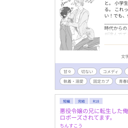
と。 小学
る。 これ
い！でも、
________
時代からの
が淀んでて
独自設定あ
んでくださ
で報告いた
文字
ご注意お願
＊を付けま
甘々
切ない
コメディ
を2個つけ
（20210
執着・溺愛
固定カプ
青春
ります、ご
表現が出て
ご注意下さ
短編
完結
R18
不定期更新
ください。 
悪役令嬢の兄に転生した
す。 202
ロポーズされてます。
話やらスピ
ちんすこう