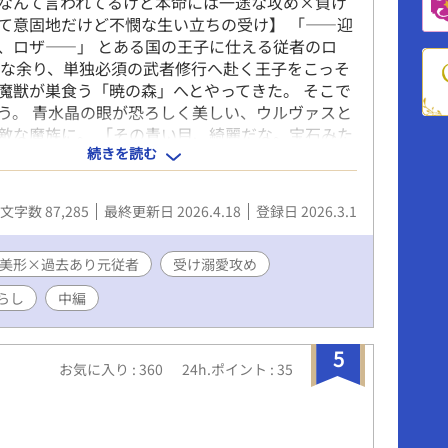
なんて言われてるけど本命には一途な攻め×負け
て意固地だけど不憫な生い立ちの受け】 「――迎
、ロザ――」 とある国の王子に仕える従者のロ
護な余り、単独必須の武者修行へ赴く王子をこっそ
魔獣が巣食う「暁の森」へとやってきた。 そこで
う。 青水晶の眼が恐ろしく美しい、ウルヴァスと
敵な魔族に。 「その青い目、綺麗だな。宝石みた
続きを読む
お前も綺麗だ」 「……」 「剣で着飾って刃の花束
化粧がさぞ似合うだろう。俺の花嫁に相応しい」
、何て言った？) 「一目見た瞬間にわかった。ロ
文字数 87,285
最終更新日 2026.4.18
登録日 2026.3.1
運命を預けてもいいと」 ▲表紙は素材をお借りし
クッッ🫸🫷様(pixiv:ID 27421583)▲
美形×過去あり元従者
受け溺愛攻め
らし
中編
5
お気に入り : 360
24h.ポイント : 35