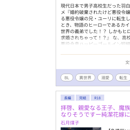
違うブック
現代日本で男子高校生だった羽
BLとして
メ『婚約破棄されたけど悪役令
良ければ投
る悪役令嬢の兄・ユーリに転生し
非よしなに
とき、物語のヒーローであるカイ
世界の義弟でした！？ しかもヒ
求婚されちゃって！？』 な、高
悪役令息ハッピーゴールイン短編
なった兄・ゆう（平凡一般人）
のドタバタコメディ※たまにち
文
BL
異世界
溺愛
転生
長編
完結
R18
拝啓、親愛なる王子、魔
なりそうですー純潔花嫁
石月煤子