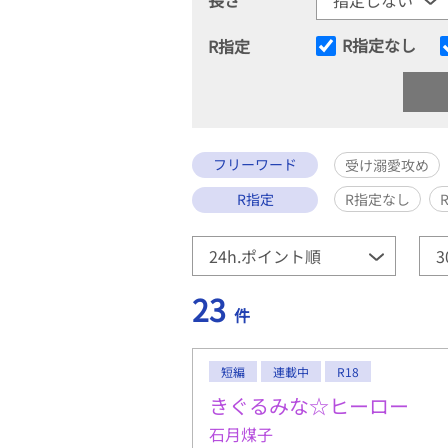
R指定なし
R指定
フリーワード
受け溺愛攻め
R指定
R指定なし
23
件
短編
連載中
R18
きぐるみな☆ヒーロー
石月煤子