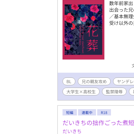
数年前家出
出会った兄
／基本無理
受け以外の
BL
兄の親友攻め
ヤンデレ
大学生×高校生
監禁陵辱
短編
連載中
R18
だいきちの拙作ごった煮
だいきち