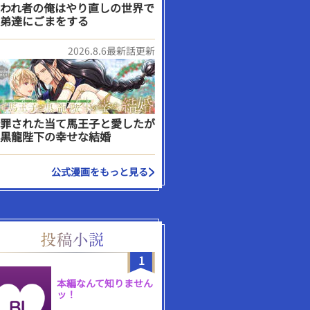
われ者の俺はやり直しの世界で
弟達にごまをする
2026.8.6最新話更新
罪された当て馬王子と愛したが
黒龍陛下の幸せな結婚
公式漫画をもっと見る
1
本編なんて知りません
ッ！