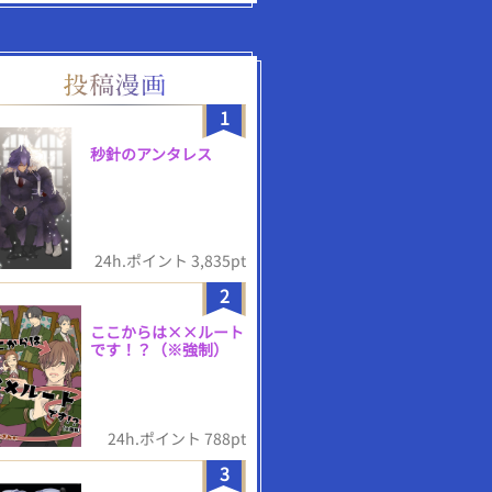
1
秒針のアンタレス
24h.ポイント 3,835pt
2
ここからは××ルート
です！？（※強制）
24h.ポイント 788pt
3