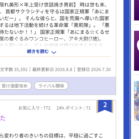
隠れ美形×年上受け世話焼き男前】 時は世も末、
。 首都サクラシティを守るは国家正規軍「あにま
いだー」。 そんな彼らと、国を荒廃へ導いた国家
するは地下活動を続ける革命軍「黒荊隊」。 「悪
待たないか！！」 国家正規軍「あにまる☆くるせ
属の着ぐるみワンコヒーロー、アキ大尉(?歳)。
るみ裂いたら、どんな中味が飛び出すんだろう
続きを読む
軍「黒荊隊」副隊長、桐島(31歳)。 「まさかおじょ
身だったとはな」 「……お嬢さん？ 僕は……お
ない、男だ……」 「お前、着ぐるみ脱ぐと性格変
文字数 35,392
最終更新日 2026.8.8
登録日 2026.7.30
」 敵対関係にあるハズな二人のドタバタはちゃめ
場。 ▲表紙はAI素材をお借りしています／あんク
ixiv:ID 27421583)▲ ---------------- 電子書籍とし
受け溺愛攻め
ライバル関係
イズされた作品ですが、先方の電子コミック撤退
の取扱い電子書店で配信停止、および契約解除と
2
す。
お気に入り : 772
24h.ポイント : 71
た
ら変わり者のきいちの目標は、平穏に過ごすこ