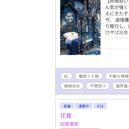
【色情狂い
ん気が強く
えにきたぞ
ザ。 過保
り尾行し、
ロザは出会
いう名の不
いだ」 「
を持て。血
（え？ 今
ザには俺の
ています／あん
BL
魔族×人間
不敵な俺様
俺様攻め
不憫受け
魔界暮
長編
連載中
R18
花葬
田原摩耶