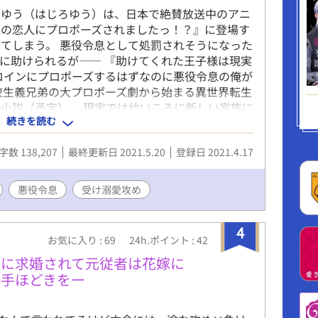
で制作予定です。お気軽にどうぞ！ こちらは青春
白ゆう（はじろゆう）は、日本で絶賛放送中のアニ
第９回BL小説大賞にエントリーしております！もし
嬢の恋人にプロポーズされましたっ！？』に登場す
票頂けると嬉しいです！ 青春BLが好きな方は、是
てしまう。 悪役令息として処罰されそうになった
ー！！
に助けられるが―― 『助けてくれた王子様は現実
ロインにプロポーズするはずなのに悪役令息の俺が
校生義兄弟の大プロポーズ劇から始まる異世界転生
小説（予定）。 現実では幼いころに新しい家族に
続きを読む
、弟・奏（美形で強火オタクでお兄ちゃん過激派）
ょっとエロ※なお話をどうぞお楽しみに！！
字数 138,207
最終更新日 2021.5.20
登録日 2021.4.17
悪役令息
受け溺愛攻め
4
お気に入り : 69
24h.ポイント : 42
族に求婚されて元従者は花嫁に
に手ほどきをー