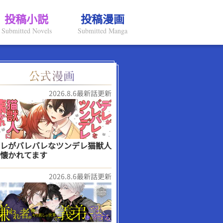
投稿小説
投稿漫画
Submitted Novels
Submitted Manga
2026.8.6最新話更新
レがバレバレなツンデレ猫獣人
懐かれてます
2026.8.6最新話更新