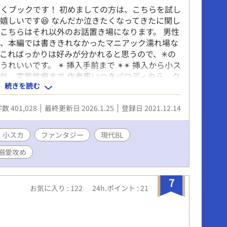
くブックです！ 初めましての方は、こちらを試し
嬉しいです😆 なんだか泣きたくなってきたに関し
こちらはそれ以外のお話置き場になります。 男性
ど、本編では書ききれなかったマニアック濡れ場な
こればっかりは好みが分かれると思うので、✳︎の
いいです。 ✴︎ 挿入手前まで ✴︎✴︎ 挿入から小ス
数、野外、変態性癖まで 作者思いつきパロディやら、ク
続きを読む
ればなあと思っています。 リクエスト鋭意受付
名とリクエストを書いていただければ、ちまちまと
数 401,028
最終更新日 2026.1.25
登録日 2021.12.14
らここから生まれる新たなお話もあるかもしれない
合いいただければ幸いです。 過去作 なんだか泣
集を更新） これは百貨店での俺の話なんだが 名
小スカ
ファンタジー
現代BL
、お山の総大将に拾われる、~理不尽が俺に婚姻届
溺愛攻め
っち向いて、運命 アイデンティティは奪われました
なりに幸せです（更新停止中） ヤンキー、お山の
天狗は白兎にご執心~ 改稿版これは百貨店で働く俺
7
れたい-鱗の記憶が眠る海- 飲み屋の外国人ヤンデ
お気に入り : 122
24h.ポイント : 21
ックスをする話（短編） 守り人は化け物の腕の中
い
 油彩の箱庭（短編）