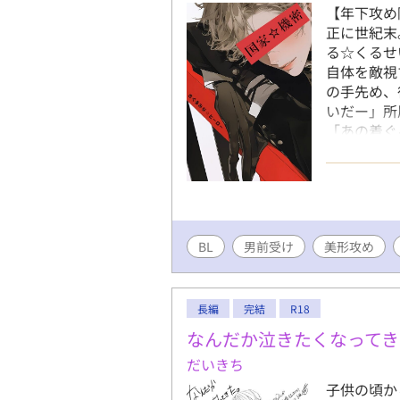
【年下攻め
正に世紀末
る☆くるせ
自体を敵視
の手先め、
いだー」所
「あの着ぐ
な」 革命
ーさんが中
嬢さんじゃ
わるのか？
ちゃ恋愛劇
BL
男前受け
美形攻め
ッッ🫸🫷様(p
てコミカラ
により全て
なっていま
長編
完結
R18
なんだか泣きたくなってき
だいきち
子供の頃か