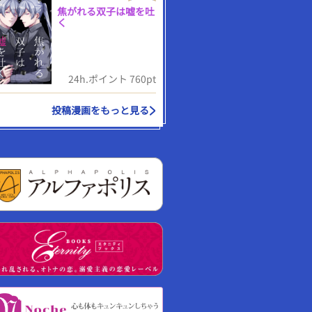
焦がれる双子は嘘を吐
く
24h.ポイント 760pt
投稿漫画をもっと見る