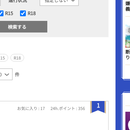
嫌
義
R15
R18
断
り
R15
R18
件
1
お気に入り : 17
24h.ポイント : 356