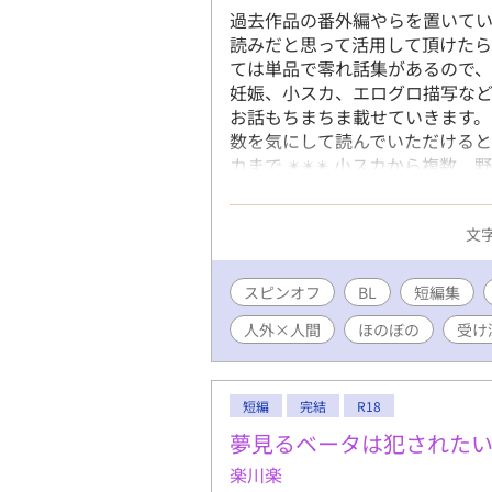
過去作品の番外編やらを置いてい
読みだと思って活用して頂けたら
ては単品で零れ話集があるので、
妊娠、小スカ、エログロ描写な
お話もちまちま載せていきます。
数を気にして読んでいただけるとうれ
カまで ✴︎✴︎✴︎ 小スカから複
ロスオーバーなんかも書いていけ
中、よろしければ感想欄に作品
文字
更新していきます。 もしかした
なあと思いつつ、よければお付き
きたくなってきた（別途こぼれ話
スピンオフ
BL
短編集
無しの龍は愛されたい ヤンキー
人外×人間
ほのぼの
受け
押し付けてきた件について~ こ
が、勇者とその弟に愛されてそれ
総大将に拾われる2~お騒がせ若
の話なんだけど 名無しの龍は愛さ
短編
完結
R18
レ男と童貞男が人生で初めてのセ
夢見るベータは犯された
友人の恋が難儀すぎる話（短編）
楽川楽