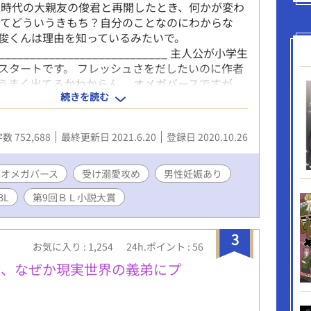
生時代の大親友の俊君と再開したとき、何かが変わ
ってどういうきもち？自分のことなのにわからな
俊くんは理由を知っているみたいで。
____________________________ 主人公が小学生
スタートです。 フレッシュさをだしたいのに作者
うまく出てるかわからん。 オメガバースですが、
続きを読む
ります。 詳しくは本編必読でお願いします。 楽し
れば幸いです。 執筆中に訂正が入る場合は、冒頭
します。 予告なくR18シーンが入ります。背後に
数 752,688
最終更新日 2021.6.20
登録日 2020.10.26
いいたします。 濡れ場の前にはサブタイトル横に
す。 特殊性癖表現（主に小スカ）がある場合は＊
てます。好みでなければ自衛してください。
オメガバース
受け溺愛攻め
男性妊娠あり
310変更部分） 視点が場面に応じて変わる場合があ
BL
第9回ＢＬ小説大賞
容赦ください。 話の進行上、主人公に対する暴力
きます。主人公が辛い目に合うのは嫌という方は
い。（59話手の平の上以降） 作者社会人のため、
3
お気に入り : 1,254
24h.ポイント : 56
になります。 以上注意事項です。 どうぞお楽しみ
20210423 1章完結、翌日から２章スタートしま
俺、なぜか現実世界の義弟にプ
10620 後日譚含めてすべて完結いたしました！零れ
ンオフ、この小説のキャラでリクエストがあれば