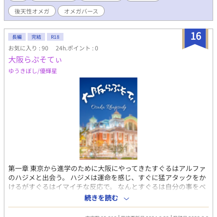
後天性オメガ
オメガバース
16
長編
完結
R18
お気に入り : 90
24h.ポイント : 0
大阪らぷそてぃ
ゆうきぼし/優輝星
第一章 東京から進学のために大阪にやってきたすぐるはアルファ
のハジメと出会う。 ハジメは運命を感じ、すぐに猛アタックをか
けるがすぐるはイマイチな反応で。 なんとすぐるは自分の事をベ
ータだと思い込んでいるオメガだったのだ。 オメガバ。 関西人
続きを読む
大学生×後天性オメガの純情青年 ＊マークがついた回には性的
描写が含まれます。 第二章 ハジメの幼馴染の朝比奈はアルファ重