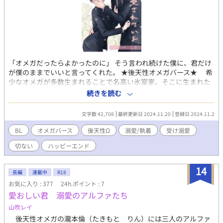
「オメガだったらよかったのに」 そう言われ続けた僕に、君だけ
が僕のままでいいと言ってくれた。 ★後天性オメガバース★ 希
少なオメガが多数生まれることで名高い氷室家。そこに生まれた
アルファたちはベータに劣るほど能力が低い。一族の末に生まれ
続きを読む
た志乃は、オメガかと見まがうほど美しく繊細なアルファだっ
た。 生家での呪いのような言葉に縛られたまま、志乃は高校に入
文字数 42,708
最終更新日 2024.11.20
登録日 2024.11.2
学して一人のアルファと出会う。「志乃は志乃のままでいい」自
分の全てを肯定され、彼に心を寄せていく日々の中で事件は起き
BL
オメガバース
後天性Ω
溺愛/執着
受け溺愛
た。彼がオメガのヒートに巻き込まれる事件が…。 【溺愛執着ア
切ない
ハッピーエンド
ルファ×自己肯定感最低アルファ(→オメガ)】 ◆独自設定あり。
◆R18表現のある回には※マークが副題に入ります。(R度 ※低
※※高） 🌟素敵な表紙はpome村さんに描いていただきました。
14
長編
連載中
R18
ありがとうございました！
お気に入り : 377
24h.ポイント : 7
愛おしい君 溺愛のアルファたち
山吹レイ
後天性オメガの瀧本倫（たきもと りん）には三人のアルファ