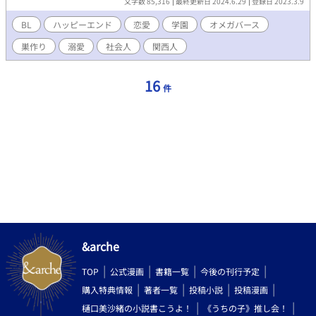
文字数 85,316
最終更新日 2024.6.29
登録日 2023.3.9
視の家系だった。オメガだった朝比奈はベータの兄貴の悪友のア
ルファたちに暴行され叔父に引き取られる。叔父からは強く生き
BL
ハッピーエンド
恋愛
学園
オメガバース
る生き方を教え込まれる。朝比奈は何人もの庇護者を抱えながら
巣作り
溺愛
社会人
関西人
も自分が本当に求めてるのはただ一人だけだと気づくが……。＊
マークがついた回には性的描写が含まれます。 口が悪いアルファ
叔父×オメガの甥 第三章 家族とは。すぐる目線に戻ります。ハジ
16
件
メの父が帰国。すぐるの出生の謎。高塚家の確執など。CPは変わ
りません。ハッピーエンド保証付き。 他サイトで公開した短編作
品を改稿＋大幅書き下ろし
&arche
TOP
公式漫画
書籍一覧
今後の刊行予定
購入特典情報
著者一覧
投稿小説
投稿漫画
樋口美沙緒の小説書こうよ！
《うちの子》推し会！