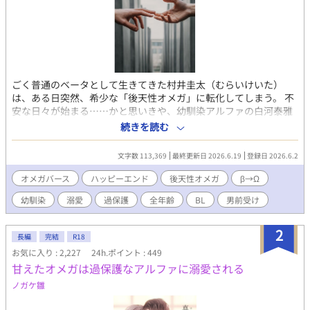
ごく普通のベータとして生きてきた村井圭太（むらいけいた）
は、ある日突然、希少な「後天性オメガ」に転化してしまう。 不
安な日々が始まる……かと思いきや、幼馴染アルファの白河泰雅
（しらかわたいが）とはまさかの両思い。 早々に『番（つが
続きを読む
い）』となり、幸せな日々を送っていた。 「オメガになっても俺
は俺」と持ち前のポジティブさで新しい生活に向き合っていく圭
文字数 113,369
最終更新日 2026.6.19
登録日 2026.6.2
太。 だが、晴れて番となった泰雅は、今まで以上に過保護になっ
ていく。 どんなトラブルも二人なら大丈夫！ 過保護で執着強めな
オメガバース
ハッピーエンド
後天性オメガ
β→Ω
スパダリ幼馴染攻め（α） × ポジティブで男前な元ベータ受け
幼馴染
溺愛
過保護
全年齢
BL
男前受け
（β→Ω） 明るくて幸せいっぱいオメガバース！ 私の大好きなオ
メガバース。 愛をたくさん詰め込んだので、みなさまにも楽しん
でいただけますように。
2
長編
完結
R18
お気に入り : 2,227
24h.ポイント : 449
甘えたオメガは過保護なアルファに溺愛される
ノガケ雛