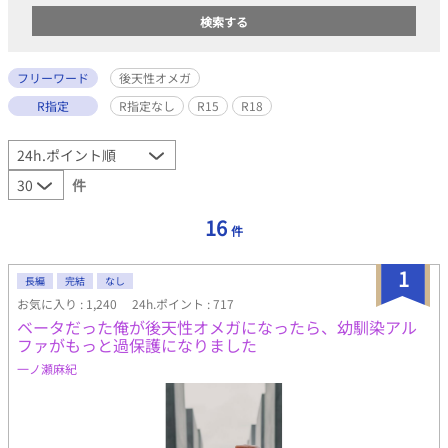
フリーワード
後天性オメガ
R指定
R指定なし
R15
R18
件
16
件
1
長編
完結
なし
お気に入り : 1,240
24h.ポイント : 717
ベータだった俺が後天性オメガになったら、幼馴染アル
ファがもっと過保護になりました
一ノ瀬麻紀