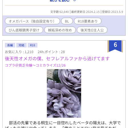
活も順調だったある日、アランがオメガのフェロモンにあてられ
帰宅する。 ラット状態のアランは、ケイに助けを求めてきて……
文字数 62,640
最終更新日 2024.2.15
登録日 2023.5.9
オメガバースの世界のお話です。 ベータの青年ケイくんが、アル
ファのアランに愛されまくってベータ→オメガに変化する後天性
オメガバース（独自設定有り）
BL
R18要素あり
オメガの設定となっています。 留学生アルファ×もさもさちびっ
びん底眼鏡男子受け
嫉妬深めの攻め
後天性Ω主人公
子ベータ
6
長編
完結
R18
お気に入り : 1,210
24h.ポイント : 28
後天性オメガの僕、セフレアルファから逃げてます
コプラ＠貧乏令嬢〜コミカライズ12/26
部活の先輩である桐生に一目惚れしたベータの陽太は、大学で