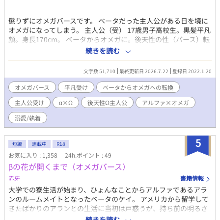
懲りずにオメガバースです。 ベータだった主人公がある日を境に
オメガになってしまう。 主人公（受） 17歳男子高校生。黒髪平凡
顔。身長170cm。 ベータからオメガに。後天性の性（バース）転
換。 藤宮春樹（ふじみやはるき） 友人兼ライバル（攻） 金髪イ
続きを読む
ケメン身長182cm ベータを偽っているアルファ 名前決まりました
（1月26日） 決まるまではナナシくん‥。 大上礼央（おおかみれ
文字数 51,710
最終更新日 2026.7.22
登録日 2022.1.20
お） 名前の由来、狼とライオン（レオ）から‥ ⭐︎コメント受付中
前作の"番なんて要らない"は、編集作業につき、更新停滞中で
オメガバース
平凡受け
ベータからオメガへの転換
す。 宜しければ其方も読んで頂ければ喜びます。
主人公受け
α×Ω
後天性Ω主人公
アルファ×オメガ
溺愛/執着
5
短編
連載中
R18
お気に入り : 1,358
24h.ポイント : 49
βの花が開くまで（オメガバース）
赤牙
書籍情報
大学での寮生活が始まり、ひょんなことからアルファであるアラ
ンのルームメイトとなったベータのケイ。 アメリカから留学して
きたばかりのアランとの生活に当初は戸惑うが、持ち前の明るさ
とアランの優しい性格により楽しい二人暮らしが始まる。 大学生
続きを読む