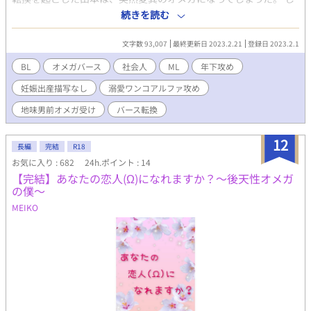
かも診断が下ったその日、同僚の久我と病院で遭遇してしまう。
続きを読む
オメガへと変化した自分にショックを隠しきれない山本は、久我
に不安を打ち明ける。そんな山本に久我はとんでもないことを提
文字数 93,007
最終更新日 2023.2.21
登録日 2023.2.1
案した。 「先輩、俺と番になりませんか！」 いや、久我はベータ
のはず。まさか…おまえも後天性！？
BL
オメガバース
社会人
ML
年下攻め
妊娠出産描写なし
溺愛ワンコアルファ攻め
地味男前オメガ受け
バース転換
12
長編
完結
R18
お気に入り : 682
24h.ポイント : 14
【完結】あなたの恋人(Ω)になれますか？〜後天性オメガ
の僕〜
MEIKO