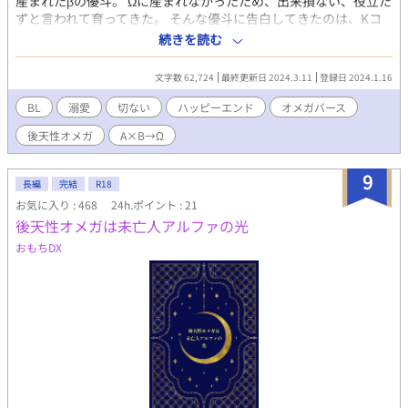
産まれたβの優斗。 Ωに産まれなかったため、出来損ない、役立た
ずと言われて育ってきた。 そんな優斗に告白してきたのは、Kコ
ーポレーションの御曹司・αの如月樹。 Ωに産まれなかった優斗
続きを読む
は、幼い頃から母にΩになるようにホルモン剤を投与されてき
た。 しかし、優斗はΩになることはなかったし、出来損ないでもβ
文字数 62,724
最終更新日 2024.3.11
登録日 2024.1.16
で良いと思っていた。 だが、樹と付き合うようになり、愛情を注
がれるようになってからΩになりたいと思うようになった。 そし
BL
溺愛
切ない
ハッピーエンド
オメガバース
てダメ元で試した結果、βから後天性Ωに。 これで、樹と幸せに暮
後天性オメガ
A×B→Ω
らせると思っていたが…… ◇◇◇◇◇◇
9
長編
完結
R18
お気に入り : 468
24h.ポイント : 21
後天性オメガは未亡人アルファの光
おもちDX