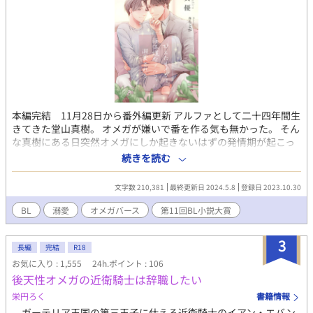
本編完結 11月28日から番外編更新 アルファとして二十四年間生
きてきた堂山真樹。 オメガが嫌いで番を作る気も無かった。 そん
な真樹にある日突然オメガにしか起きないはずの発情期が起こっ
てしまう。 後天性オメガだと診断され、絶望の縁に立ち自殺を試
続きを読む
みた真樹。ビルから飛び降りようとしたその時、真樹の手を掴ん
だのは見ず知らずの男で──……。 過保護アルファ×甘えたオメ
文字数 210,381
最終更新日 2024.5.8
登録日 2023.10.30
ガ R18/オメガバース/甘々/甘えた/過保護 イラスト : きりとが様 イ
ラストの著者名が『真優』となっておりますが、こちらは以前使
BL
溺愛
オメガバース
第11回BL小説大賞
用していたペンネームになります。
3
長編
完結
R18
お気に入り : 1,555
24h.ポイント : 106
後天性オメガの近衛騎士は辞職したい
栄円ろく
書籍情報
ガーテリア王国の第三王子に仕える近衛騎士のイアン・エバン