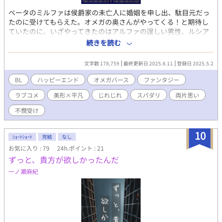
ベータのミルファは侯爵家の未亡人に婚姻を申し出、駄目元だっ
たのに受けてもらえた。オメガの奥さんがやってくる！と期待し
ていたのに、いざやってきたのはアルファの逞しい男性、ルシア
ーノだった！？ 大きな秘密を抱えるルシアーノと惹かれ合い、す
続きを読む
れ違う。ミルファの体にも変化が訪れ、二次性が変わってしまっ
た。ままならない体を抱え、どうしてもルシアーノのことを忘れ
文字数 178,759
最終更新日 2025.8.11
登録日 2025.5.2
られないミルファは、消えた彼を追いかける――！ 後天性オメガ
をテーマにしたじれもだオメガバース。独自の設定です。 アルフ
BL
ハッピーエンド
オメガバース
ファンタジー
ァ×ベータ（後天性オメガ）
ラブコメ
美形×平凡
じれじれ
スパダリ
両片思い
不憫受け
10
ｼｮｰﾄｼｮｰﾄ
完結
なし
お気に入り : 79
24h.ポイント : 21
ずっと、貴方が欲しかったんだ
一ノ瀬麻紀