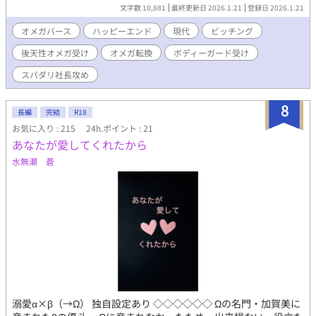
アルファ×アルファ（→オメガ）。
文字数 10,881
最終更新日 2026.1.21
登録日 2026.1.21
オメガバース
ハッピーエンド
現代
ビッチング
後天性オメガ受け
オメガ転換
ボディーガード受け
スパダリ社長攻め
8
長編
完結
R18
お気に入り : 215
24h.ポイント : 21
あなたが愛してくれたから
水無瀬 蒼
溺愛α×β（→Ω） 独自設定あり ◇◇◇◇◇◇ Ωの名門・加賀美に