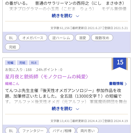
の番がいる。 普通のサラリーマンの西将之（にし まさゆき）
天才プログラマーの小玉亮（こだま りょう） モデル兼俳優
の渋川大河（しぶかわ たいが） 皆は倫を甘やかし、溺愛し、
続きを読む
夜ごと可愛がってくれる。 そんな甘くもほろ苦い恋の話。 三
人のアルファ×後天性オメガ 更新は不定期です。 更新時、誤
文字数 61,156
最終更新日 2021.6.27
登録日 2021.5.21
字脱字等の加筆修正が入る場合があります。 完結しました。
BL
オメガバース
逆ハーレム
溺愛
複数攻め
完結
15
短編
完結
R18
お気に入り : 188
24h.ポイント : 0
星月夜と銃術師〈モノクロームの純愛〉
織緒こん
書籍情報
てんつぶ先生主催『後天性オメガアンソロジー』参加作品を改
題、加筆修正いたしました。 全五話（13000文字↑）の短編で
す。 アルファ×後天性オメガ（元アルファ） 軍属魔術師団を舞台
にしたバディから始まる両片思い。 魔術師団に所属する銃術師の
続きを読む
ホーリーライトと占星術師のクラングランは、背中を預け合える
仲である。ふたりが所属する部隊は冬眠明けの魔獣討伐に駆り出
文字数 13,431
最終更新日 2024.4.23
登録日 2024.4.19
されるが、隊員の中に原因不明の体調不良者が現れる。クラング
ランにも体調の変化が現れ──
BL
ファンタジー
バディ/相棒
両片思い