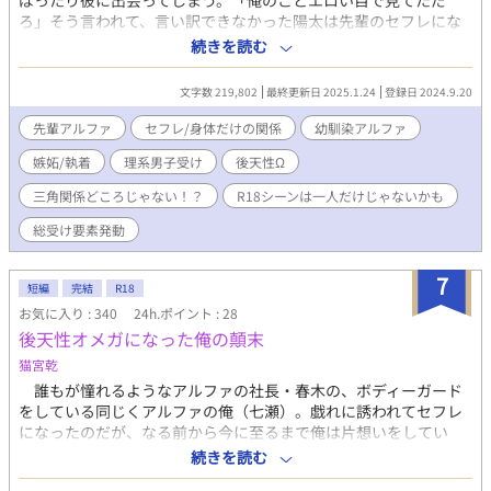
ばったり彼に出会ってしまう。「俺のことエロい目で見てただ
ろ」そう言われて、言い訳できなかった陽太は先輩のセフレにな
った。 先輩への恋心でセフレでも体温を分かち合う方が良いと
続きを読む
言い訳している陽太の前に、アルファの幼馴染の弦太が現れる。
弦太と陽太が仲良くしている姿に、なぜか苛立つ桐生。 一方先輩
文字数 219,802
最終更新日 2025.1.24
登録日 2024.9.20
と関係する度に体調不良は増すばかりで、悩む陽太。同じ理工学
部のアルファの中川はそんな陽太を放って置けない。中川の紹介
先輩アルファ
セフレ/身体だけの関係
幼馴染アルファ
してくれたドクターからの驚きの言葉に、陽太は追い詰められ
嫉妬/執着
理系男子受け
後天性Ω
る。 「君はいずれオメガになるよ。君は後天性オメガだ。」 アル
ファを引き寄せるベータの陽太を巡る、アルファ達との執着と嫉
三角関係どころじゃない！？
R18シーンは一人だけじゃないかも
妬、そして溺愛のオメガバースストーリー。
総受け要素発動
7
短編
完結
R18
お気に入り : 340
24h.ポイント : 28
後天性オメガになった俺の顛末
猫宮乾
誰もが憧れるようなアルファの社長・春木の、ボディーガード
をしている同じくアルファの俺（七瀬）。戯れに誘われてセフレ
になったのだが、なる前から今に至るまで俺は片想いをしてい
る。なのに春木はまるで恋人に接するように甘い言葉で絡め取ろ
続きを読む
うとしてくるから苦しい。※ビッチング（後天性オメガ転換）の