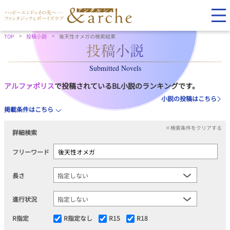
TOP
投稿小説
後天性オメガの検索結果
Submitted Novels
アルファポリス
で投稿されているBL小説のランキングです。
小説の投稿はこちら
掲載条件はこちら
×検索条件をクリアする
詳細検索
フリーワード
長さ
進行状況
R指定
R指定なし
R15
R18