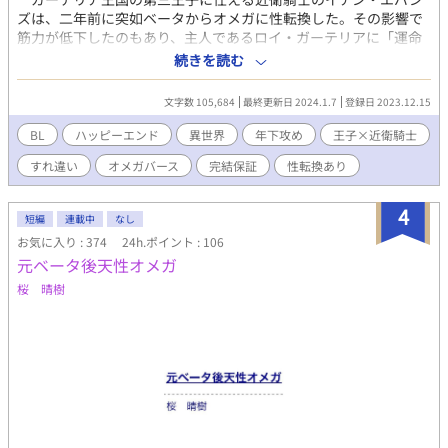
ズは、二年前に突如ベータからオメガに性転換した。その影響で
筋力が低下したのもあり、主人であるロイ・ガーテリアに「運命
の番を探して身を固めたい」と辞職を申し出た。 ロイは王族で
続きを読む
ありながら魔花と呼ばれる植物の研究にしか興味がない。ゆえ
に、イアンの辞職もすぐに受け入れられると思ったが、意外にも
文字数 105,684
最終更新日 2024.1.7
登録日 2023.12.15
ロイは猛烈に反対してきて…… 「運命の番を探すために辞める
なら、俺がそれより楽しいことを教えてやる！」 その日からイ
BL
ハッピーエンド
異世界
年下攻め
王子×近衛騎士
アンは、なぜかロイと一緒にお茶をしたり、魔花の研究に付き合
すれ違い
オメガバース
完結保証
性転換あり
うことになり……？？ 植物学者でツンデレな王子様（23歳）×
元ベータで現オメガの真面目な近衛騎士（24歳）のお話です。
4
短編
連載中
なし
お気に入り : 374
24h.ポイント : 106
元ベータ後天性オメガ
桜 晴樹