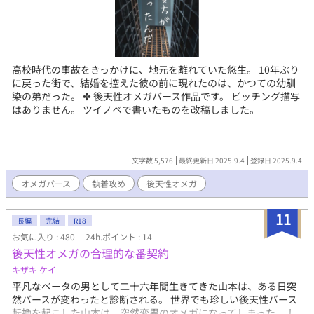
高校時代の事故をきっかけに、地元を離れていた悠生。 10年ぶり
に戻った街で、結婚を控えた彼の前に現れたのは、かつての幼馴
染の弟だった。 ✤ 後天性オメガバース作品です。 ビッチング描写
はありません。 ツイノベで書いたものを改稿しました。
文字数 5,576
最終更新日 2025.9.4
登録日 2025.9.4
オメガバース
執着攻め
後天性オメガ
11
長編
完結
R18
お気に入り : 480
24h.ポイント : 14
後天性オメガの合理的な番契約
キザキ ケイ
平凡なベータの男として二十六年間生きてきた山本は、ある日突
然バースが変わったと診断される。 世界でも珍しい後天性バース
転換を起こした山本は、突然変異のオメガになってしまった。 し