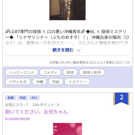
🌈LGBT専門の探偵 × 口の悪い沖縄青年🌈 ◆BL × 探偵ミステリ
ー◆ 「シナサリンドー（ぶちのめすぞ）！」 沖縄出身の陽向（ひ
なた）は、最悪の一日を迎えた——。 ズルズルと関係を続けてき
たダメ男の浮気現場を目撃してしまう。 さらに、そこに現れたの
続きを読む
は黒コートの美形探偵。 彼はなんと、元恋人が“慰謝料をぶんど
るために雇った” ゲイ専門の探偵（ただしノンケ）だった！？ は
文字数 105,095
最終更新日 2025.9.21
登録日 2025.7.29
じまりは最悪。 敵として出会ったふたりは、元恋人が関わる詐欺
事件に 巻き込まれながら、しだいに奇妙な絆を育んでいく。 傷を
ハッピーエンド
コメディ
探偵
探偵×助手
抱えた探偵と、不幸体質の青年が織りなす、ミステリーBL。 【基
バディもの
沖縄
完結
ミステリー
本方針】 本編・R-18エピソードともに、以下の方針で執筆してい
ます。 ・未成年の性描写は無し ・合意のない性行為描写は無し ※
物語の都合上、どうしても上記の描写が入る場合には、 事前に注
2
長編
完結
R15
意書きを記載いたします。 【その他】 「郁嵐（いくらん）」とい
お気に入り : 7
24h.ポイント : 0
う名義で ブロマンス風の和風歴史ファンタジー小説も書いてま
抱いてください、お兄ちゃん
す！ よろしければ、ぜひお越し下さいませ〜 ・エブリスタ様
https://estar.jp/users/1510003589 ･アルファポリス様
KUMANOMORI
https://www.alphapolis.co.jp/author/detail/732419783 ・小説
家になろう様 https://mypage.syosetu.com/2318984/