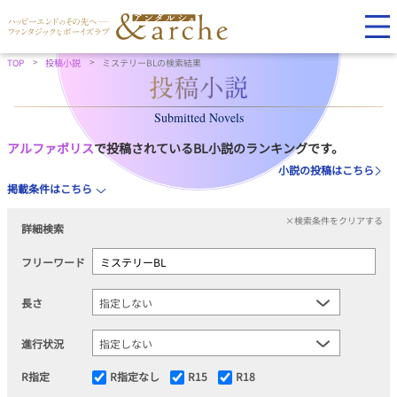
TOP
投稿小説
ミステリーBLの検索結果
Submitted Novels
アルファポリス
で投稿されているBL小説のランキングです。
小説の投稿はこちら
掲載条件はこちら
×検索条件をクリアする
詳細検索
フリーワード
長さ
進行状況
R指定
R指定なし
R15
R18