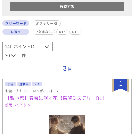
フリーワード
ミステリーBL
R指定
R指定なし
R15
R18
件
3
件
1
長編
連載中
R18
お気に入り : 7
24h.ポイント : 7
【敵→恋】春雪に咲く花【探偵ミステリーBL】
郁雨いくううう！