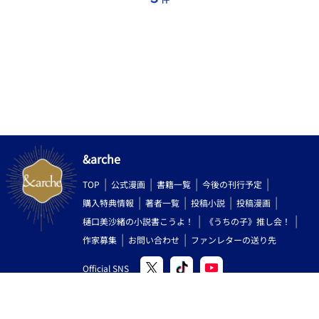
は、何者かに毒を盛られている。」 百年前、俺は殺されたのか？
なぜ冬眞は、そんなことを知っているような顔をしている？ そし
て、彼が何度も囁く「誓い」とは一体――？ 百年前の運命、執
着、転生の真実。 歪んだ愛の中で、千彰は「今の自分」として冬
眞を選ぶことができるのか？ ヤンデレ×転生×耽美ミステリー
BL、ここに開幕。
&arche
TOP
公式漫画
書籍一覧
今後の刊行予定
購入特典情報
著者一覧
投稿小説
投稿漫画
樋口美沙緒の小説書こうよ！
《うちの子》推し会！
作家募集
お問い合わせ
ファンレターの送り先
Official SNS