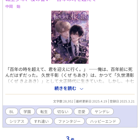
中岡 始
「百年の時を超えて、君を迎えに行く。」 ――俺は、百年前に死
んだはずだった。 久世千彰（くぜ ちあき）は、かつて「久世清彰
（くぜ きよあき）」として大正時代に生きていた。 しかし、十七
歳の春、何者かに命を奪われた――はずだった。 気づけば百年後
続きを読む
の現代に転生し、前世の記憶をぼんやりと持ったまま高校生とし
て生きている。 そんなある日、私立白鷺学園に美貌の転校生・天
文字数 28,952
最終更新日 2025.4.19
登録日 2025.3.21
宮冬眞（あまみや とうま）が現れる。 初対面のはずなのに、彼は
千彰を見つめ、微笑みながら囁いた。 「やっと、また君に会えた
BL
学園
転生
切ない
恋愛
ヤンデレ
ね。」 冬眞は異常なほど千彰に執着し、束縛するような言動を繰
シリアス
すれ違い
ファンタジー
ハッピーエンド
り返す。 まるで、彼もまた「百年前の何か」を知っているかのよ
うだった。 そんなある日、千彰は学園の旧図書館で百年前の「自
分の日記」を発見する。 そこには、こう記されていた――。 「私
3
件