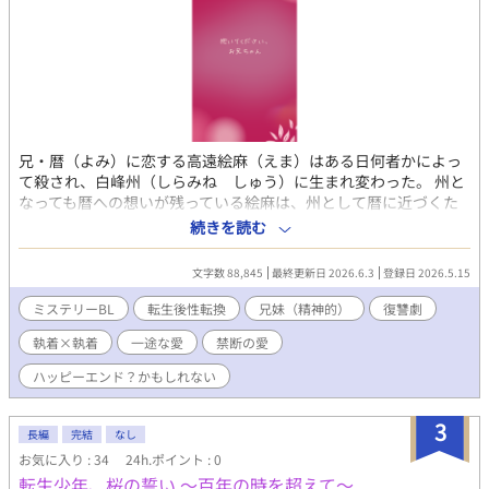
兄・暦（よみ）に恋する高遠絵麻（えま）はある日何者かによっ
て殺され、白峰州（しらみね しゅう）に生まれ変わった。 州と
なっても暦への想いが残っている絵麻は、州として暦に近づくた
めに積極的に動くが、暦からは警戒されて拒絶されてしまう。 暦
続きを読む
とともにある事件に巻き込まれた州は、暦と急接近し、前世自分
が死んだ事件の真相を探ることになる。 兄への一途さゆえにかつ
文字数 88,845
最終更新日 2026.6.3
登録日 2026.5.15
て人の心を乱していた絵麻は、生まれ変わっても波紋を作るらし
い。 州と暦の接近でかつての罪人たちが、ざわめき出す。 他人と
ミステリーBL
転生後性転換
兄妹（精神的）
復讐劇
してでも兄と結ばれたい州と、犯人への復讐心しかない暦のすれ
執着×執着
一途な愛
禁断の愛
違いミステリーBL。 「お兄ちゃん。他人になったら、抱いてくれ
ますか？」 ※一度、恋愛ジャンルとして投稿していたものを、BL
ハッピーエンド？かもしれない
で投稿し直しています。 ステキブンゲイに併載（エブリスタ・カ
クヨムに併載予定）していますが、各プラットフォームごとに一
3
部表現を変えています。
長編
完結
なし
お気に入り : 34
24h.ポイント : 0
転生少年、桜の誓い 〜百年の時を超えて〜