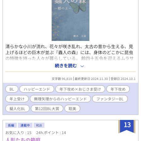
清らかな小川が流れ、花々が咲き乱れ、太古の昔から生える、見
上げるほどの巨木が並ぶ『蟲人の森』には、身体のどこかに昆虫
の特徴を持った人々が暮らしている。 齢四十五令を迎えるムラサ
キは、かつて、この森で一番美しく力強い『蝶の王』と讃えられ
続きを読む
ていた雄の蝶だった。しかし、歳を重ねて色鮮やかな翅は破れ、
美貌には年齢の翳りが差し込み、遂には冬眠の為の居場所を喪っ
文字数 96,810
最終更新日 2024.11.30
登録日 2024.10.1
て死を待つばかりとなる。 そんなムラサキを捕らえたのは、桃色
の派手な髪と青い眼を持つ外来種の若い雄蜘蛛。毒を持つ蜘蛛
BL
ハッピーエンド
年下攻め×おじさま受け
年下攻め
は、ムラサキを弄り食う代わりに、『交尾の真似事』を受け容れ
年上受け
無理矢理からのハッピーエンド
ファンタジーBL
るよう迫る。 時間を掛けてラブラブのハッピーエンドになる二人
の物語。耽美エロス完結保証。性描写多め。 20歳×45歳。パンク
擬人化BL
第12回BL大賞
耽美
系若者×穏やかな長髪和装美中年。昆虫擬人化。おじさん受。耽
美BL。 性描写のある話には「※」印をつけています。 「小説家に
13
なろう」でも同作を展開中です。
長編
連載中
R18
お気に入り : 15
24h.ポイント : 14
人形たちの箱庭