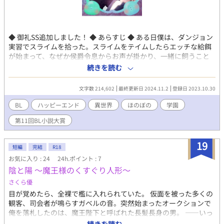
◆ 御礼SS追加しました！ ◆ あらすじ ◆ ある日僕は、ダンジョン
実習でスライムを拾った。スライムをテイムしたらエッチな給餌
が始まって、なぜか侯爵令息からお声が掛かり、一緒に飼うこと
になってしまって、気が付いたら恋人に？！ いきなり背後注意で
続きを読む
す。 ◆ ジャスパー・ジュール（Jasper Joule） ジュール子爵家三
男。 薄い茶髪に翠玉の目、頬にそばかす。ちょっと童顔で線の細
文字数 214,602
最終更新日 2024.11.2
登録日 2023.10.30
いガリ勉タイプ。 運動神経はからっきし、と本人は思っている。
従魔はスライムのローム。 ◆ キース・ケラハー（Keith
BL
ハッピーエンド
異世界
ほのぼの
学園
Kellegher） ケラハー侯爵家次男。 赤髪赤目、オレンジ寄り。脳
第11回BL小説大賞
筋。人前での一人称は僕、心の中では俺。 腹黒残念イケメン。声
はテノール。 ジャスパーからスライムのロームを借り受けること
になった。 ◆ ローレンス・リドゲート（Laurence Lydgate） リ
19
短編
完結
R18
ドゲート伯爵家四男。 黒髪黒目。ストレートの長髪、鋭い目つ
お気に入り : 24
24h.ポイント : 7
き、無愛想。一人称は私。 無自覚俺様。女子生徒からはクールな
陰と陽 〜魔王様のくすぐり人形〜
イケメン枠で人気がある。 従魔はLeonard レナード、翼を生やし
た赤目の黒蛇。 ◆ R18シーンを含む話には、サブタイトルに※印
さくら優
をつけています。そしてほとんど付いています。ご注意くださ
目が覚めたら、全裸で檻に入れられていた。 仮面を被った多くの
い。 ◆ 他サイトにも掲載しています。 ◆ 表紙はまめ先生
観客、司会者が鳴らすガベルの音。突然始まったオークションで
（@mamedanuki_bl）に描いていただきました。まめ先生あり
俺を落札したのは、魔王陛下と呼ばれた長髪長身の男。 ――いっ
がとうございます！
たい俺、どうなっちゃうの⋯！？ 意外と優しい魔王様✕ごく普通