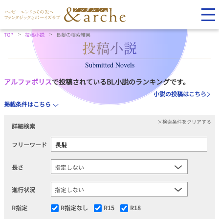
TOP
投稿小説
長髪の検索結果
Submitted Novels
アルファポリス
で投稿されているBL小説のランキングです。
小説の投稿はこちら
掲載条件はこちら
×検索条件をクリアする
詳細検索
フリーワード
長さ
進行状況
R指定
R指定なし
R15
R18