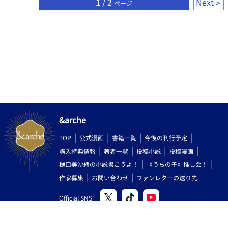
1
/ 2
Next
ページ
っすね！ 長髪っていいっすね！！ ーーーー 完結！しました！！
スィニとマチを可愛がっていただきありがとうございました！！
&arche
TOP
公式漫画
書籍一覧
今後の刊行予定
購入特典情報
著者一覧
投稿小説
投稿漫画
樋口美沙緒の小説書こうよ！
《うちの子》推し会！
作家募集
お問い合わせ
ファンレターの送り先
Official SNS