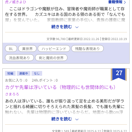
虎ノ威きよひ
書籍情報
ここはドラゴンや魔獣が住み、冒険者や魔術師が職業として存
在する世界。 カズユキはある国のある領のある街で「なんでも
屋」を営んでいた。 家庭教師に家業の手伝い、貴族の護衛に魔
獣退治もなんでもござれ。 そんなある日、相棒のコウが気絶し
続きを読む
たオッドアイの少年、ミナトを連れて帰ってくる。 この話は、
お互い想い合いながらも10年間硬直状態だったふたりが、純真な
文字数 96,780
最終更新日 2022.11.26
登録日 2022.10.19
少年との関わりや事件によって動き出す物語。 ※コウ（黒髪長髪/
褐色肌/青目/超高身長/無口美形）×カズユキ（金髪短髪/色白/赤
BL
異世界
ハッピーエンド
残酷な表現あり
目/高身長/美形）←ミナト（赤髪ベリーショート/金と黒のオッド
流血表現あり
剣と魔術の世界
アイ/細身で元気な15歳） ※受けのカズユキは性に奔放な設定の
ため、攻めのコウ以外との体の関係を仄めかす表現があります。
※同性婚が認められている世界観です。
27
短編
連載中
なし
お気に入り : 0
24h.ポイント : 0
カグヤ先輩は浮いている（物理的にも世間体的にも）
さまろろ
あの人は浮いている、誰もが振り返って足を止める美形だが学ラ
ンと揺れる綺麗に切りそろえられた黒髪の長髪、でも誰も先輩に
触れない。 先輩は物理的に浮いているからだ。地面から数cm浮
いているのだ。 浮いてる先輩と、浮ききれない俺の青春ゼロ・グ
続きを読む
ラビティハネムーン
文字数 1,589
最終更新日 2025.6.22
登録日 2025.6.22