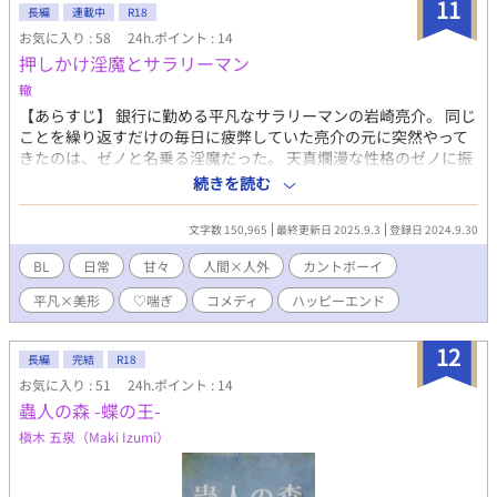
隊(狐の妖怪) アサヒ 九尾隊の若き首領。 九つの尾を持つ狐の中で
11
長編
連載中
R18
は最強部類の妖狐で、銀色の長髪と金色の瞳を持つ容姿端麗な見
お気に入り : 58
24h.ポイント : 14
た目だが、口が悪く、素直になれない性格。 九尾隊を率いて“翠
押しかけ淫魔とサラリーマン
緑の地”を治めることが使命だが、突如星流国に“黒妖怪”が多発し
退治する日々を送っている。 ナツメを徐々に溺愛していく。 シ
轍
キ・・・九尾隊の四天王。見た目に反し物腰が柔らかく心優しい
【あらすじ】 銀行に勤める平凡なサラリーマンの岩崎亮介。 同じ
性格だが、高い戦闘能力を誇る。 クレナイ・・・九尾隊の四天
ことを繰り返すだけの毎日に疲弊していた亮介の元に突然やって
王。アサヒを息子のように思う赤毛の美しき妖狐。 シュラ・・・
きたのは、ゼノと名乗る淫魔だった。 天真爛漫な性格のゼノに振
アサヒに拾われた。性根は優しいが、口の悪さが似てしまい勘違
り回され、ありきたりだった亮介の生活は一変する。 さらにはゼ
続きを読む
いされることが多い。 サイカ・・・アサヒに拾われた。シュラの
ノのライバルや兄までやってきて、日常がてんやわんやに！？ や
妹で、予知夢を見る特殊能力がある。人見知りだがナツメにはす
れやれ系サラリーマン×押しかけ女房系淫魔のドタバタラブコメ
ぐ懐く。 ※キャラへの質問あれば、お気軽に質問してください！
文字数 150,965
最終更新日 2025.9.3
登録日 2024.9.30
ディ！(スケベもあるよ) 【主な登場人物】 亮介(攻め) 身長：
キャラがお答えします！
175cm 28歳。もさもさの黒髪で中肉中背。平凡なサラリーマン。
BL
日常
甘々
人間×人外
カントボーイ
ゼノ(受け) 身長：200cm カントボーイの淫魔。亮介の恋人。長髪
平凡×美形
♡喘ぎ
コメディ
ハッピーエンド
長身で目立つ美形だが、おバカなのが玉に瑕。 健太(攻め) 身長：
177cm 28歳。亮介の友達。クォーターで地毛が茶髪。おおらかで
包容力抜群。 フィオローザ(受け) 身長：193cm 高飛車で高慢なカ
12
長編
完結
R18
ントボーイの淫魔。健太の恋人。人間界でモデルをしている。わ
お気に入り : 51
24h.ポイント : 14
がまま放題のお姫様気質。 加筆修正の際誤って作品を削除してし
蟲人の森 -蝶の王-
まったため、編集したものを再度投稿しています。 ★マークの付
いている回はR18シーンがあります。ご注意、またはお楽しみく
槇木 五泉（Maki Izumi）
ださい。