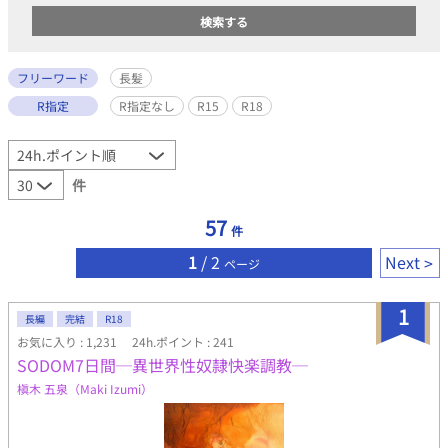
フリーワード
長髪
R指定
R指定なし
R15
R18
件
57
件
1
/ 2
Next
ページ
1
長編
完結
R18
お気に入り : 1,231
24h.ポイント : 241
SODOM7日間─異世界性奴隷快楽調教─
槇木 五泉（Maki Izumi）