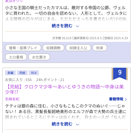
黒羽オウリ
幼い頃ゼスを拾ってくれた貧乏孤児院に、稼ぎから差し入れを届
ける日々を送っていた。 栄養不足から小柄なまま大人になったゼ
小さな王国の騎士だったカマルは、敵対する帝国の公爵、ヴェル
スの細い体は、そちらの趣味の男によく売れたが、特殊性癖持ち
タに買われた。 一切の自由を認めない、人形として。 ヴェルタに
の警備隊長にもまた異常な執着を向けられていた。 その頃、横暴
よる陵辱の日々がはじまる。 ただただえっちを書きたいだけのBL
な警備兵が好き放題に暴れるゼスの町へ、王都より視察隊が派遣
すけべ小説です。 登場人物 カマル（受）18歳 178cm 黒髪短
続きを読む
される。 視察隊として町に潜入したひとりに、ゼスが昔生き別れ
髪 元々は小国の騎士。正義感が強く、まじめな性格。 ヴェルタ
た義兄ギルフォードがいた。 情報を買いにゼスの元を訪れたギル
（攻）24歳 185cm 金髪長髪 敵対する帝国の公爵。表向きは紳
文字数 36,510
最終更新日 2025.8.5
登録日 2025.4.29
フォードは、愛する人によく似たゼスを抱きたいと言い出して
士的だが、冷徹で残酷 カマルは戦場で負傷し、捕虜として帝国に
――……。 ◆帯 受けを守りたくて離したくなくて仕方ないド執着
連れて来られる。それをヴェルタが「人形」として引き取った。
陵辱・屈辱プレイ
奴隷調教
奴隷主人公
拘束
攻め×大切な物を守るためなら身を引いて自分を犠牲にするタイ
カマルが逆らうと出身国に攻め入ると脅されている。 思いついた
エロ重視
お仕置き
プの受けの、秘密だらけの無自覚追いかけっこラブロマンス。 ◆
ネタ（行為）から書いているので、後々、設定に関する話も追加
一文紹介 頭の回る小柄な受けが、攻めの一途な愛に身も心も翻弄
していくかもしれません また、同じ理由により後日順番が前後す
されつつも気持ちを隠して、力尽くでハッピーエンドを勝ち取る
るかもしれません
9
長編
完結
R18
お話。
お気に入り : 556
24h.ポイント : 21
【完結】クロクマ少年～あいとゆうきの物語～中身は美
少年!?
志麻友紀
書籍情報
テティは銀の森に住む、小さなもこもこのクマのぬいぐ……じゃ
ない！ ある日、黒髪長髪超絶美形のエルフが森で大勢の兵士達に
囲まれているところにテティは出くわす。 兵士の一人が「なんだ
ぬいぐるみか」と言ったひと言にテティは激怒して、星のロッド
続きを読む
でそいつをぽこった。 「ぬいぐるみじゃない！！」 助けたグラム