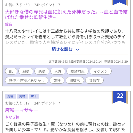
お気に入り : 50
24h.ポイント : 7
大好きな僕の義兄は血に飢えた死神だった。∼血と血で結
ばれた幸せな監禁生活∼
鐘音
十八歳の少年レイには十三歳から共に暮らす学校の教師であり、
孤児だったレイを義弟として教会から身を引き取った義兄のデイ
レスがいた。臆病で人を怖がるレイにデイレスは自分がいつでも
いるといって学校で苛められていた彼の心の傷を癒す本当の兄の
続きを読む
ような存在。しかし、彼への信頼と憧れの思いはいつしか恋心に
変わっていた。 男が男に恋をするだなんて可笑しく、いけないこ
文字数 59,943
最終更新日 2024.10.14
登録日 2024.9.29
となのだろう。レイはその感情を必死に堪えていた。 レイが学校
を卒業する数日前、彼を虐める男子の集団はデイレスが死神であ
BL
溺愛
恋愛
人外
監禁拘束
イケメン
るといった噂話をしていて、レイはそれを耳にしてしまう。 死神
妖怪／怪物／あやかし
死神
闇堕ち
共依存
というのは、数年前にこの村の山の麓にある教会をたった一夜で
乗っ取り、大鎌で殺した人間の血肉を貪る世にも恐ろしき存在。
何千もの人間を廃教会へ連れ出し、殺戮を続ける凶悪な化物のこ
22
短編
完結
R18
とだ。 あんなに優しいデイレスが死神な訳が無い。 しかし、学校
お気に入り : 17
24h.ポイント : 7
を卒業した日の夜、デイレスに連れられてやってきたのは廃教
魔咲―マサキ―
会。 血生臭い悪臭が漂う中レイは教会の地下室、祭壇のある小部
屋へと誘導される。 グチャリ。 肉塊が踏みつけられた音だった。
やなぎ怜
恐る恐るレイが下を見下ろすと＿＿＿ そこみは他の死体よりも損
ごく普通の男子高校生・棗（なつめ）の前に現れたのは、謎めい
傷が酷いレイを虐めた彼らの亡骸だった。 デイレスの名を叫ぶレ
た美しい少年・マサキ。艶やかな長髪を揺らし、女装して現れた
イの白い頬に背後から彼の冷たい掌が触れる。 「ああ、そんなに