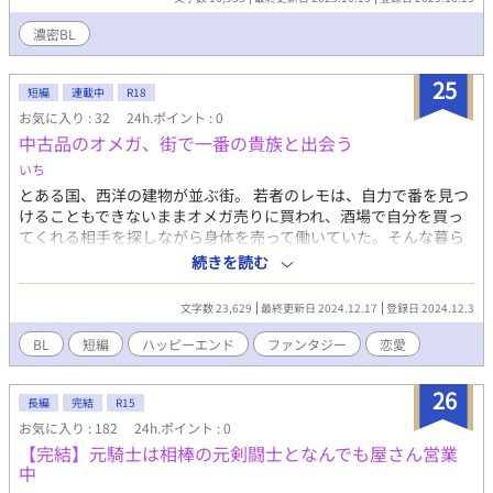
る。 黒須誠治 50代後半 185cm 黒須家当主。尊と静の家族。紳士
的で穏やかなイケおじ。黒髪に少し白髪の混じったグレイヘア
濃密BL
ー。いつも尊や静に振り回されている。 黒須尊 50代前半 150cm
誠治と静の家族。髪は漆黒で天パーでくるくる。瞳も大きく、女
25
顔。ある体質のおかげでDKやDCに見られるほど童顔。ピンクや
短編
連載中
R18
ふわふわの服が好きな男の娘。 下記の作品を読んでいただけると
お気に入り : 32
24h.ポイント : 0
より楽しめます！
中古品のオメガ、街で一番の貴族と出会う
https://www.alphapolis.co.jp/novel/236578036/314939827
いち
とある国、西洋の建物が並ぶ街。 若者のレモは、自力で番を見つ
けることもできないままオメガ売りに買われ、酒場で自分を買っ
てくれる相手を探しながら身体を売って働いていた。そんな暮ら
しをしているオメガたちを、街の人は中古品と呼び蔑んでいる。
続きを読む
そして彼はある日、ブルーの瞳をした長髪の男性と出会った。 ※
以前pixivにて公開したものです
文字数 23,629
最終更新日 2024.12.17
登録日 2024.12.3
BL
短編
ハッピーエンド
ファンタジー
恋愛
26
長編
完結
R15
お気に入り : 182
24h.ポイント : 0
【完結】元騎士は相棒の元剣闘士となんでも屋さん営業
中