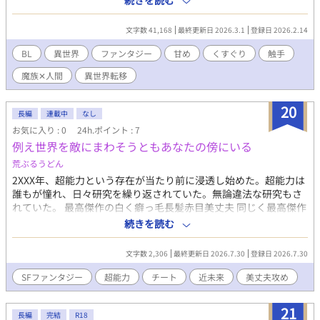
続きを読む
の男の子 ※タイトルからお分かりの通り、ラブシーンはくすぐり
多めです。
文字数 41,168
最終更新日 2026.3.1
登録日 2026.2.14
BL
異世界
ファンタジー
甘め
くすぐり
触手
魔族✕人間
異世界転移
20
長編
連載中
なし
お気に入り : 0
24h.ポイント : 7
例え世界を敵にまわそうともあなたの傍にいる
荒ぶるうどん
2XXX年、超能力という存在が当たり前に浸透し始めた。超能力は
誰もが憧れ、日々研究を繰り返されていた。無論違法な研究もさ
れていた。 最高傑作の白く癖っ毛長髪赤目美丈夫 同じく最高傑作
の白髪ロングヘア、紫色の瞳の大人の色気のあるミステリアスな
続きを読む
男 それぞれ優秀であった。だが研究所を脱走し、表社会に馴染も
うとしていた。 「お前はよぉ…自分の自由とか。」 「リーダー…
文字数 2,306
最終更新日 2026.7.30
登録日 2026.7.30
俺はあなたのものだ。」 「…ったく。」 これは互いに激重クソ重
感情を向ける二人の物語である。
SFファンタジー
超能力
チート
近未来
美丈夫攻め
21
長編
完結
R18