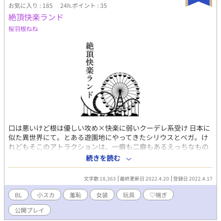
お気に入り : 185
24h.ポイント : 35
絶頂快楽ランド
桜羽根ねね
口は悪いけど根は優しい攻め×快楽に弱いクーデレ系受け 日本に
似た異世界にて。とある遊園地にやってきたシリウスとベガ。け
れどもそこのアトラクションは、一癖も二癖もあるえっちなもの
ばかりだった──。 攻め：ベガ。黒髪短髪、紫の瞳。 受け：シリ
続きを読む
ウス。翠髪長髪、はしばみ色の瞳。 過去に書いた話を改変しまし
た。 表紙はフリー素材をお借りしています。
文字数 18,363
最終更新日 2022.4.20
登録日 2022.4.17
BL
小スカ
羞恥
女装
玩具
♡喘ぎ
公開プレイ