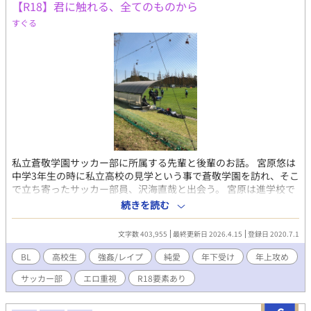
【R18】君に触れる、全てのものから
が、体がMになります。 18禁になります。 明記しておきますの
すぐる
で、苦手な方は飛ばしてください。 お気に入り登録、しおり、あ
りがとうございます。感想、お待ちしています。 読んてみたいプ
レイありましたら、ぜひに教えてください。 18禁 溺愛 執着
SM 浣腸 甘々 ハッピーエンド スパンキング 鞭 アナル、
アナルパール、せつない、ヤンデレ、おもらし、拡張、S字結腸
私立蒼敬学園サッカー部に所属する先輩と後輩のお話。 宮原悠は
中学3年生の時に私立高校の見学という事で蒼敬学園を訪れ、そこ
で立ち寄ったサッカー部員、沢海直哉と出会う。 宮原は進学校で
もある蒼敬学園に入学する事は出来たが、選手権でも名を馳せる
続きを読む
サッカー部は練習の厳しく、充実したものだった。 だが、そんな
中、サッカー部の部室内で宮原は見知らない男にレイプをされて
文字数 403,955
最終更新日 2026.4.15
登録日 2020.7.1
しまう。 部室を通りかかった沢海は宮原を助けるが、記憶が混乱
する宮原は自分を犯した相手が沢海だと思い込んでしまう。 宮原
BL
高校生
強姦/レイプ
純愛
年下受け
年上攻め
ーーー好きだから犯したの？ 沢海ーーーオレは宮原を好きなの
サッカー部
エロ重視
R18要素あり
か？ ーーー好きだから、そばにいてほしい。 ＊ このマークがあ
るページは18禁BL要素が含まれています。 過激な描写もあります
ので、BL耐性のない方はご注意下さい。 1年生MFサイドハーフ 宮