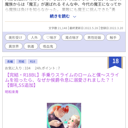
魔族からは「魔王」が選ばれる そんな中、今代の魔王になってか
ら魔族は負けを知らなかった。 果敢にも魔王に挑んできた"勇
者"たちを無残に…ではなく目を合わせただけで生きたまま忠実な
続きを読む
僕に変え、 一部の者しか素顔どころか声すら聞くことも許されな
い。 前代らのような暴力的な武力を振るうわけでもない、謎めい
文字数 21,148
最終更新日 2022.5.28
登録日 2022.3.20
た存在。 その魔王を倒すために玉座の間にたどり着いた勇者が見
たのは…
美形受け
人外
♡喘ぎ
濁点喘ぎ
男性妊娠
触手
………………………………………………………………………………
異世界
執着
吸血鬼
【特異体質勇者×美しすぎる魔王】 攻めも喘ぎます。触手に自我
があります。 精神的に受けが上位だったりします。 勇者…赤髪短
髪、銀目、褐色ゴリゴリ筋肉、一人称俺 魔王…黒髪長髪、緑目、
18
長編
完結
R18
色白しなやか筋肉、一人称私
お気に入り : 334
24h.ポイント : 7
【完結・R18BL】手乗りスライムのロームと僕〜スライ
ムを拾ったら、なぜか侯爵令息に溺愛されました？！
【御礼SS追加】
明和来青