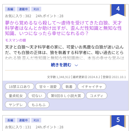
4
長編
連載中
R18
お気に入り : 382
24h.ポイント : 28
夢から覚めるなら殺して〜虐待を受けてきた白狼、天才
科学者はなんとか助け出すが、歪んだ性知識と無知な性
知識、いつになったら幸せになれるの？
モスマンの娘
天才と白狼〜天才科学者の家に、可愛いお馬鹿な白狼が迷い込ん
だ、でも白狼の正体は、狼を執着する科学者に、暗い過去にとら
われる狼 歪んだ性知識と無知な性知識故に、本当の幸せな営みは
できるの？ ジョン 白い長髪に可愛い系イケメン 身長は190セン
続きを読む
チ以上もある、細マッチョ体型 お馬鹿で、食いしん坊、辛い過去
から少々ヤンデレ気味 アキラ 科学者で天才、綺麗系イケメン メ
文字数 1,348,912
最終更新日 2024.8.2
登録日 2021.10.1
ガネにボサボサ頭で見た目に無頓着 身長は170センチ以上、かな
り細い 頭がよく、コミュ障、人から嫌煙された過去から、ジョン
18禁エロあり
甘々・溺愛
執着
イチャイチャ
に執着気味 ジョンは飼い主にかなりひどい虐待をされていた。そ
童貞処女
切ない
第9回ＢＬ小説大賞
コメディ
こから逃げ出して、迷い込んだのは天才科学者アキラの家 取り返
そうとする飼い主にアキラは立ち向かう。 可愛いジョンをこれ以
ヤンデレ
もふもふ
上、傷つけさせないために。 そして迎えるは、甘々生活のハズが
ジョンの間違った性知識＆アキラの無知がとんでもない性生活に
5
二人がヤンデレ気味 ジョンは痛い可哀想な表現がありますが、二
長編
連載中
R18
人はひたすら甘々ですが、プレイは激しいです。 ジョンが優しい
お気に入り : 131
24h.ポイント : 28
口調てすが、やってることがＳです。 アキラが純粋で無知です