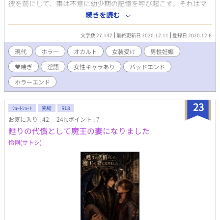
彼を前にして、棗は不意に幼少期の記憶を呼び起こす。それはマ
怯えないでくれ。余りにも可愛い過ぎて俺の喉がお前の血を欲し
サキと過ごしたひと夏の思い出。昼となく夜となく繰り返された
続きを読む
がっている」 デイレスの黒髪は白銀の長髪に変わり、赤い瞳には
性の饗宴――。マサキに誘われるがまま公衆便所の個室で性交へ
獣のような鋭い瞳孔が。 爪も伸びていて、ニヤリと笑う口元から
と及ぶ棗は、以後、度々ふらりと現れるマサキと交合を繰り返す
は獰猛な二本の牙が零れていた。 祭壇上の椅子に腰掛け漆黒の大
文字数 27,147
最終更新日 2020.12.11
登録日 2020.12.6
ようになる。そんなおり、自称霊感持ちの従姉・ひばりにマサキ
鎌を背負うその姿は死神そのものだった。 無垢な子どもの血は上
の存在を知られてしまうが、彼女は棗が忘れていた過去のある出
現代
ホラー
オカルト
女装受け
男性妊娠
手い そんな噂と好奇心だけでレイを引き取ったデイレス。 しかし
来事を告げて――。 ※性的表現多めかも。その他の注意事項はタ
臆病なレイがデイレスに対してのみ甘えるその姿に理性が吹き飛
♥喘ぎ
淫語
女性キャラあり
バッドエンド
グをご確認ください。
ぶ程のとある衝動を引き起こしていた。 溺愛から生まれた愛の歪
ホラーエンド
みはエスカレートしていく。 そしてレイは感じた。 死神を前にし
た恐怖、絶望、心臓の悲鳴。 それと興奮。 教師として、普段の好
青年なデイレスの面影は無いが、殺しと血に飢えた本来の彼の姿
23
ｼｮｰﾄｼｮｰﾄ
完結
R18
は実に妖艶で、引き込まれる。 抱き合った二人は今
お気に入り : 42
24h.ポイント : 7
宵．．．．．． 赤黒く歪んだ、けれども相思相愛故に契約の首輪
を取り付けて監禁を受諾した少年と彼を愛する闇深き死神のスト
甦りの代償として魔王の妻になりました
ーリーが今、幕を上げる。
怜悧(サトシ)