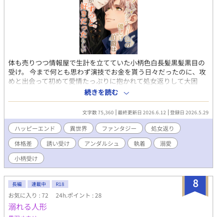
た謎の老人に気に入られ、店を任されて日本に戻ってきた。 神谷
志遠（かみや しおん）中学2年生（14歳） 関係：志信の息子 性
格：思春期真っ盛り。父親の堅物な態度に「マジうざい」と反抗
しがちだが、根は素直で良い子。 現状：『ナマステ堂』の常連
で、龍生のことを「リュウのアニキ」と慕い、スパイスカレー作
りを教わっている。
体も売りつつ情報屋で生計を立てていた小柄色白長髪黒髪黒目の
受け。 今まで何とも思わず演技でお金を貰う日々だったのに、攻
めと出会って初めて愛情たっぷりに抱かれて処女返りして大困
惑。感じてしまう自分に動揺して怖がる受けが可愛いです!! 攻め
続きを読む
は、甘いマスクにデカいガタイのずっしり重たいド執着タイプ。
でも基本紳士。 受けは9歳まで女子として女装して暮らしていた
文字数 75,360
最終更新日 2026.6.12
登録日 2026.5.29
ため、攻めには女子だったと思われていて、 16年後に男の姿で名
前も変えていた受けを見た攻めは再開を望んでいた相手だと気づ
ハッピーエンド
異世界
ファンタジー
処女返り
かず、 よく似た雰囲気の男性が体を売ってると知って、ぜひ一度
体格差
誘い受け
アンダルシュ
執着
溺愛
抱かせてほしいと金を積んで抱くものの すっかりハマってしまっ
て、他の奴には抱かれないでくれと大金を積んで懇願します。 痛
小柄受け
そうな過去の匂わせはそこそこあるものの、実際に痛いシーンは
ほとんどありません。 戦闘による出血シーンはちょこっとありま
8
す。 年齢制限要素としては、監禁、拘束、陵辱、緊縛が含まれま
長編
連載中
R18
す。 年齢制限シーンにはタイトルに*が、未満だけどそんな感じの
お気に入り : 72
24h.ポイント : 28
雰囲気のところには（*）がついています。 ◆商業式作品紹介◆
溺れる人形
情報と体を売って生計を立てる25歳の美しく小柄な青年ゼスは、