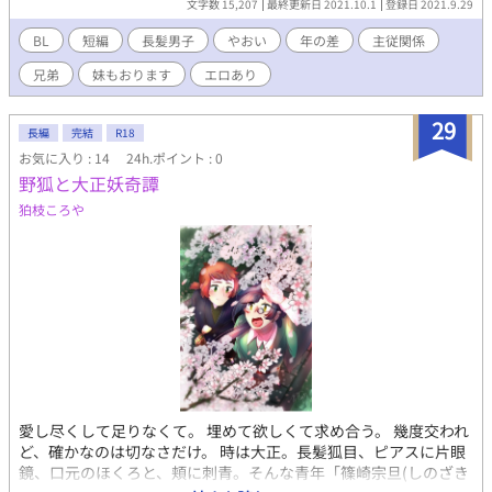
文字数 15,207
最終更新日 2021.10.1
登録日 2021.9.29
BL
短編
長髪男子
やおい
年の差
主従関係
兄弟
妹もおります
エロあり
29
長編
完結
R18
お気に入り : 14
24h.ポイント : 0
野狐と大正妖奇譚
狛枝ころや
愛し尽くして足りなくて。 埋めて欲しくて求め合う。 幾度交われ
ど、確かなのは切なさだけ。 時は大正。長髪狐目、ピアスに片眼
鏡、口元のほくろと、頬に刺青。そんな青年「篠崎宗旦(しのざき