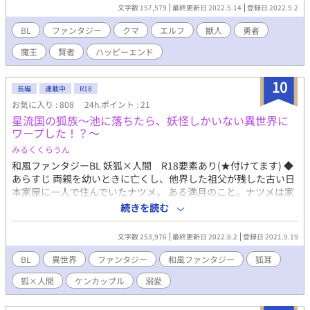
ファフナーはこの国の宰相で、ちょっと訳ありな感じの彼にテテ
文字数 157,579
最終更新日 2022.5.14
登録日 2022.5.2
ィは勢い？でついていくことにした。 悪い大公をやっつけて、勇
者の子孫だという小さな王様を助けたら、ここにいて！とお願い
BL
ファンタジー
クマ
エルフ
獣人
勇者
されて、テティは王宮で暮らすことになる。 ある月夜の晩。テテ
魔王
賢者
ハッピーエンド
ィはクマの皮？を脱いで“裸”になってお城の噴水で泳いでいると
ころを、グラムファフナーに見つかってしまう。 なんと、クロク
マのぬいぐ……じゃない！の中身は月色の髪の美少年だった！！
10
長編
連載中
R18
誰にもないしょだよ！の中身はない！といいながら、実はあっ
お気に入り : 808
24h.ポイント : 21
た！テティのあいとゆうきの物語。 ムーンライトノベルズさんに
星流国の狐族〜池に落ちたら、妖怪しかいない異世界に
も掲載しています。
ワープした！？〜
みるくくらうん
和風ファンタジーBL 妖狐×人間 R18要素あり(★付けてます) ◆
あらすじ 両親を幼いときに亡くし、他界した祖父が残した古い日
本家屋に一人で住んでいたナツメ。 ある満月のこと。ナツメは家
にある池の鯉に餌をあげると、誤って池に落ち、魑魅魍魎しかい
続きを読む
ない世界の”星流国“へとワープした。そこで出会った狐族、“九尾
隊”と出会ったナツメは、強力な“黒妖怪”と戦う力を持っているこ
文字数 253,976
最終更新日 2022.8.2
登録日 2021.9.19
とに気付き、九尾隊の首領・アサヒを救うために命を賭ける。 ◆
主人公 五十嵐 夏明(ナツメ) 華奢で白く、大人しくしていれば可
BL
異世界
ファンタジー
和風ファンタジー
狐耳
愛い顔だが、喋ると生意気で口が悪い。 透明感のある紺色の髪
狐×人間
ケンカップル
溺愛
と、夜空のような藍色の瞳の色を持つ普通の人間だが、魑魅魍魎
の世界では特殊な能力を発揮する。 〜星流国・翠緑の地〜 ◆九尾