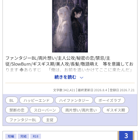
腺責め・尿道責め・ドライオーガズム多イキ等で最後は溺愛イチ
ャラブ含むハピエン。（ラストにほんの軽度の流血描写あり。）
【キャラ設定】 ●シンジ 165/56/32 人間。お人好しで出世コー
スから外れ、童顔と気弱な性格から、後輩からも「新人さん」と
陰口を叩かれている。押し付けられた仕事を断れないせいで社畜
労働に明け暮れ、思い余って回送電車に身を投げたところソドム
に異世界転移した。彼女ナシ童貞。 ●ザラキア 195/80/外見年
齢25才程度 淫魔。褐色肌で、横に突き出た15センチ位の長い耳
と、山羊のようゆるくにカーブした象牙色の角を持ち、藍色の眼
ファンタジーBL/両片想い/主人公攻/秘密の恋/禁忌/主
に藍色の長髪を後ろで一つに縛っている。絶世の美貌の持ち主。
従/SlowBurn/ギスギス期/美人攻/長髪/敬語萌え 等を意識してお
ソドムの街で一番の奴隷調教師。飴と鞭を使い分ける、陽気な性
ります ◆あらすじ 「俺は、お前を追いかけてここに来たんだ」
格。
黒が神色とされる国、エル・クーツ。 神託により皇王（ザバ
続きを読む
ド）に選ばれた青年カリスは、六年の学院生活を経て、ついに聖
都カルディアへ足を踏み入れる。 神の依代であるザバドとなっ
文字数 342,421
最終更新日 2026.8.4
登録日 2026.7.21
てから、もう誰にその名を呼ばれることもない。 家族も、自由
も、夢もない。 多くのものをあきらめてここへ来た。 でも
BL
ハッピーエンド
ハイファンタジー
ボーイズラブ
──ジウにだけはまた会いたい。 カリスの初恋の相手であるジ
禁断の恋
スローバーン
両片想い/両片思い
ギスギス期
ウは、この国で禁忌とされる銀髪をしていた。 聖都での再会は
叶ったものの、宮廷侍従長（ラブサリス）となっていたジウはカ
ファンタジーBL
主従
リスを冷たく突き放す。 ザバドに触れることができるのは側近
であるカル・ハツェただひとり──ジウにはその姿を目にするこ
3
とすら禁じられているというのだ。
短編
完結
R18