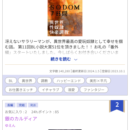
冴えないサラリーマンが、異世界最高の愛玩奴隷として幸せを掴
む話。 第11回BL小説大賞51位を頂きました！！ お礼の「番外
編」スタートいたしました。今しばらくお付き合いくださいま
せ。（本編シナリオは完結済みです） 上司に無視され、後輩たち
続きを読む
にいじめられながら、毎日終電までのブラック労働に明け暮れる
気弱な会社員・真治32歳。とある寒い夜、思い余ってプラットホ
文字数 140,280
最終更新日 2024.1.5
登録日 2023.10.1
ームから回送電車に飛び込んだ真治は、大昔に人間界から切り離
された堕落と退廃の街、ソドムへと転送されてしまう。 魔族が支
BL
異世界
調教
ハッピーエンド
美形×平凡
配し、全ての人間は魔族に管理される奴隷であるというソドムの
お仕置きエッチ
イチャラブ
溺愛
ファンタジー
街で偶然にも真治を拾ったのは、絶世の美貌を持つ淫魔の青年・
ザラキアだった。 異世界からの貴重な迷い人（ワンダラー）であ
る真治は、最高位性奴隷調教師のザラキアに淫乱の素質を見出さ
2
長編
完結
R18
れ、ソドム最高の『最高級愛玩奴隷・シンジ』になるため、調教
お気に入り : 2
24h.ポイント : 85
されることになる。 7日間で性感帯の全てを開発され、立派な性
銀のカルディア
奴隷（セクシズ）として生まれ変わることになった冴えないサラ
リーマンは、果たしてこの退廃した異世界で、最高の地位と愛と
ゆえん
幸福を掴めるのか…？ 美貌攻め×平凡受け。調教・異種姦・前立