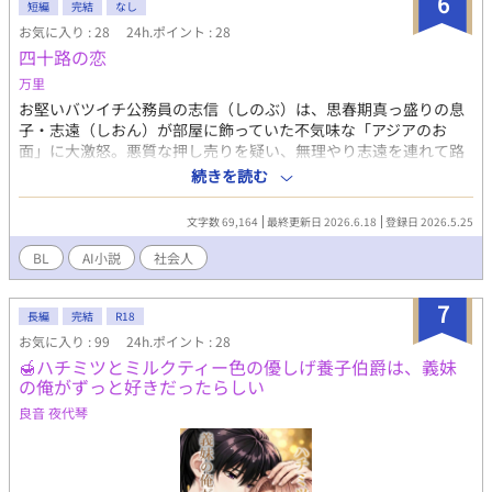
6
短編
完結
なし
原悠 Yu Miyahara 174cm 黒髪、黒目がちな二重の瞳 単純で甘えん
お気に入り : 28
24h.ポイント : 28
坊 恥ずかしがやり屋 2年生CBセンターバック 沢海直哉 Naoya
四十路の恋
Soumi 187cm 少し茶髪、色素薄めで切れ長の茶色の瞳 普段はコ
ンタクト イケメンの意地悪 2年生MFボランチ 藤本圭一 Keiichi
万里
Hujimoto 175cm 黒髪、奥二重 意外に細マッチョな身体で短髪 ゲ
お堅いバツイチ公務員の志信（しのぶ）は、思春期真っ盛りの息
ームキャプテン 1年生FWセンターフォワード 松下亮平 Ryohei
子・志遠（しおん）が部屋に飾っていた不気味な「アジアのお
Matsushita 186cm 黒髪、少しだけパーマ 普段からおっとりして
面」に大激怒。悪質な押し売りを疑い、無理やり志遠を連れて路
ニコニコしている 一重 3年生MFサイドハーフ 登坂大志 Taishi
地裏の怪しい雑貨屋『ナマステ堂』へと乗り込む。 そこにいたの
続きを読む
oborisaka 180cm 茶髪 ボール捌きには定評がある 宮原と同じポ
は、ド派手な柄シャツにサングラス、じゃらじゃらとピアスをつ
ジションを争う 2年生FWフォワード 長浜俊 Sun nagahama
けた、どう見ても東南アジア系のマフィア（チンピラ）風の男。
181cm 沢海に絶対的な信頼を寄せる『信者』 3年生GKゴールキー
文字数 69,164
最終更新日 2026.6.18
登録日 2026.5.25
激しくドン引きする志信だったが、男がサングラスを外すと、そ
パー 大塚貴志 Takashi ohTsuka 190cm 茶髪に近い黒髪 長髪で後
れは20年前、高校時代に親に引き裂かれた初恋の相手・龍生（り
BL
AI小説
社会人
ろで髪を縛っている ムキムキ、ガッシリ、デカい壁 女性にモテる
ゅうせい）だった！ 人生で一番会いたくなかった、そして一番会
佐伯清吾監督 Shogo Saeki 60代半ば 寡黙なダンディー、でも怒る
いたかった男との、40代からの切なくも騒がしい「再恋（さいれ
と怖い
7
ん）」の物語。 登場人物説明 神谷 志信（かみや しのぶ）41歳 職
長編
完結
R18
業：市役所の戸籍住民課 性格：四角四面でプライドが高く、素直
お気に入り : 99
24h.ポイント : 28
になれない。 現状：妻の浮気が原因で2年前に離婚。男手一つで
🍯ハチミツとミルクティー色の優しげ養子伯爵は、義妹
息子を育てるシングルファザー。 沢渡 龍生（さわたり りゅうせ
の俺がずっと好きだったらしい
い） 41歳 職業： アジア雑貨店『ナマステ堂』の雇われ店長 外
良音 夜代琴
見：肩までの長髪、ド派手なエスニックシャツ、じゃらじゃらピ
アスにサングラスと、怪しさ満点。 性格：自由奔放でフレンドリ
ー。少し意地悪だが、志信のことになると過保護になる。 背景：
高校中退後、バックパッカーとして世界を放浪。インドで出会っ