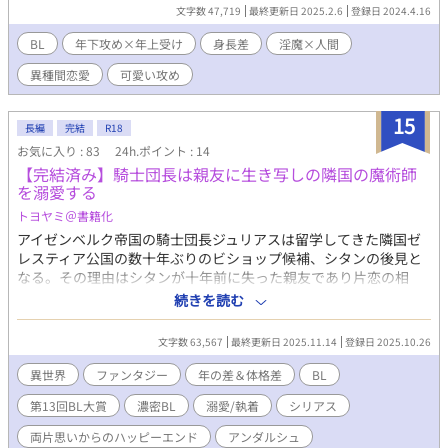
ク。 見た目は不良風だが、性格は気さくで穏やか。 【あらすじ】
文字数 47,719
最終更新日 2025.2.6
登録日 2024.4.16
淫魔でありながら人間に憧れるアトラは、人間界の文化──とり
わけアニメやゲームなどのオタク文化が大好きだった。 ある日、
BL
年下攻め×年上受け
身長差
淫魔×人間
人間界を訪れたアトラは中古の漫画やゲームを取り扱うホビーシ
異種間恋愛
可愛い攻め
ョップを見つけ、店主である拓也と出会う。 背が高く不良のよう
な風貌の拓也は見た目に反して親しみやすく、趣味の話で意気投
合。 人手不足で困っていると言う拓也に頼まれ、アトラは淫魔で
15
長編
完結
R18
あることを伏せたままアルバイトを始めることに。 人間界での生
お気に入り : 83
24h.ポイント : 14
活は夢のように楽しく、親切で優しい拓也に少しずつ惹かれてい
【完結済み】騎士団長は親友に生き写しの隣国の魔術師
くアトラだったが、次第に淫魔としての本能が疼き始めてしま
を溺愛する
い……？
トヨヤミ＠書籍化
アイゼンベルク帝国の騎士団長ジュリアスは留学してきた隣国ゼ
レスティア公国の数十年ぶりのビショップ候補、シタンの後見と
なる。その理由はシタンが十年前に失った親友であり片恋の相
手、ラシードにうり二つだから。だが出会ったシタンのラシード
続きを読む
とは違う表情や振る舞いに心が惹かれていき…。過去の恋と現在
目の前にいる存在。その両方の間で惑うジュリアスの心の行方
文字数 63,567
最終更新日 2025.11.14
登録日 2025.10.26
は。※最終話まで毎日更新。※大柄な体躯の30代黒髪碧眼の騎士
団長×細身の20代長髪魔術師のカップリングです。※完結済みの
異世界
ファンタジー
年の差＆体格差
BL
「テンペストの魔女」と若干繋がっていますがそちらを知らなく
第13回BL大賞
濃密BL
溺愛/執着
シリアス
ても読めます。
両片思いからのハッピーエンド
アンダルシュ