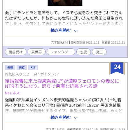
派手にチンピラと喧嘩をして、ドスで心臓をひと突きされて死ん
だはずだったたが、何故かこの世界に迷い込んだ魔王に蘇生され
てしまい、代償として妻になることになったヤンキー君のものが
たり コメディ短編 金崎周助 カナサキ シュウスケ 25歳 187
続きを読む
センチ 80キロ ボサボサの長髪 昼間は警備員の仕事をしてい
るが、 半グレで、薬の売人やら違法スレスレの仕事ばかりをやっ
文字数 9,846
最終更新日 2021.1.12
登録日 2021.1.11
ている。
男前受け
異世界
ファンタジー
恋愛
魔王
24
長編
完結
R18
お気に入り : 12
24h.ポイント : 7
結婚報告に来た淫魔系嫁(♂)が濃厚フェロモンの義父に
NTRそうになり、怒りで悪魔な折檻される話
Nes(ネス)
退魔師家系黒髪イケメン×後天的淫魔ちゃん(♂)第2弾！(＋粘着
系イケおじ×合法ロリ淫魔) 黒須静 30代前半 183cm 黒須家跡継
ぎ。筋肉質だが着痩せするタイプ。黒髪長髪で瞳は漆黒。めんど
くさがり屋で口は悪いが、根は優しい。 成川獅子雄 10代後半～
続きを読む
20代前半 157cm 小柄で細身。黒髪で柔らかい猫っ毛。真面目な
タイプ。静と『契約』を結び、毎日のように甘々な食事をしてい
文字数 16,933
最終更新日 2025.10.15
登録日 2025.10.15