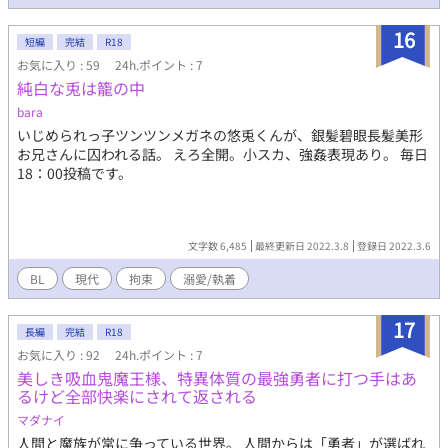
16
短編
完結
R18
お気に入り : 59
24h.ポイント : 7
純白な兎は籠の中
bara
いじめられっ子ツンツンメガネの悠兎くんが、銀髪碧眼長髪美形
お兄さんに囚われる話。 えろ全開。小スカ、強姦表現あり。 毎日
18：00投稿です。
文字数 6,485
最終更新日 2022.3.8
登録日 2022.3.6
BL
現代
拘束
溺愛/執着
17
長編
完結
R18
お気に入り : 92
24h.ポイント : 7
美しき吸血鬼魔王様、特異体質の最強勇者に打つ手はあ
るけど全部快楽にされて返される
マダナイ
人間と魔族が常に争っている世界。 人間からは「勇者」が選ばれ