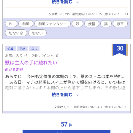
そうたん)」の正体は、何でも屋の化け狐。話してみるとお茶目で
続きを読む
素直な彼の一番の友人は、お茶飲み友達の送り狼「朝食漢三(あさ
ばみかんぞう)」。楽しい日常の中、ある日篠崎の処女が知らない
文字数 120,795
最終更新日 2022.3.15
登録日 2021.6.13
男に奪われ、それを相談された漢三だったが彼は篠崎に片想いし
ていて… 化け狐の何でも屋「篠崎宗旦」が野狐から九尾へ、そし
BL
和風
和風ファンタジー
妖
妖怪
狐
獣耳
て神格化するまでのお話。
切ない恋
切ない
30
短編
完結
なし
お気に入り : 6
24h.ポイント : 0
獣は主人の手に触れたい
曲がる定規
あらすじ 今日も定位置の本棚の上で、獣のスィニは本を読む。
ある日。マチの悲鳴にスィニが急いで顔を向けると、いつもは
絶対に落ちないはずの本棚の上から落下してしまう。その後も違
和感が続き、何かがおかしいなと思いスィニが自分の手を見る
続きを読む
と……なんと人間の姿になっていた。 登場人物 ·スィニ 白い毛皮
の獣 しっぽを振ることで魔法が使える 幼い頃にマチに拾われた 本
文字数 7,713
最終更新日 2026.4.3
登録日 2026.3.21
を読むのが好き ·マチ 古本屋の店主 長い髪 少々抜けているところ
がある 手先が不器用 本を読み始めると夢中になってしまう ドジで
おっちょこちょいな主人のマチと、それをしょうがないなと手伝
57
件
うスィニの、ふんわりストーリーです！！ こちらは、以前別のサ
イトに載せていたものを書き換えたものです。 獣ってやっぱいい