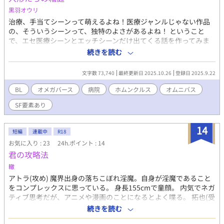
黒羽オウリ
治療、手当てシーンって萌えるよね！医療ジャンルじゃない作品
の、そういうシーンって、独特のよさがあるよね！ ということ
で、エセ医療シーンとエッチシーンだけ出てくる話を作ってみま
した。 ホムンクルス研究施設で暮らす三体のホムンクルスと、医
続きを読む
師たちの話です。 【ホムンクルス】 ミト（310番） 外見年齢：16
歳 身長：160cm 深紫色の短髪、暗めの銀の瞳 イロハ（168番）
文字数 73,740
最終更新日 2025.10.26
登録日 2025.9.22
外見年齢：18歳 身長：165cm 青みがかったセンター分けの髪、
青みがかった銀の瞳 ムツミ（623番） 外見年齢：13歳 身長：
BL
オメガバース
病院
ホムンクルス
オムニバス
157cm 薄紫のウェーブヘア、明るい銀の瞳 【医師】 夜凍（やと
SF要素あり
う）主治医 年齢：30代後半 身長：175cm 茶色い短髪 静月（し
づき）精神科医 年齢：30代前半 身長：185cm アッシュゴール
ドの長髪、後ろで縛っている 幻智（げんち）リハビリ、データ担
14
短編
連載中
R18
当 年齢：40代前半 身長：167cm 黒髪、短髪、メガネ
お気に入り : 23
24h.ポイント : 14
君の攻略法
轍
アトラ(攻め) 魔界出身の落ちこぼれ淫魔。自身が淫魔であること
をコンプレックスに思っている。 身長155cmで童顔。 内気でネガ
ティブ思考だが、アニメや漫画のことになるとよく喋る。 拓也(受
け) 中古のゲームや漫画を取り扱うホビーショップを営む30歳。
続きを読む
身長186cmの美形で、シルバーの長髪とタトゥーがトレードマー