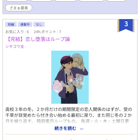
方はご注意下さいm(__)m
ざまぁ要素
3
短編
連載中
なし
お気に入り : 6
24h.ポイント : 7
【完結】恋し堕落はループ論
シキゴウ全
高校３年の冬。２か月だけの期間限定の恋人関係のはずが、受の
千草が目覚めたら付き合い始める最初に戻り、また同じ冬の２か
月を繰り返す。 箱庭蜜月ループもの。 毎週・火・木・土曜日更
新。10年後再会設定はありますが、漫画の前に小説で公開するか
続きを読む
は未定。 執着系・数学教師・メカクレｘ寛容型・現国教師・黒髪
な二人の高校生編 同級生でも誕生日の関係で18歳ｘ17歳。R-18