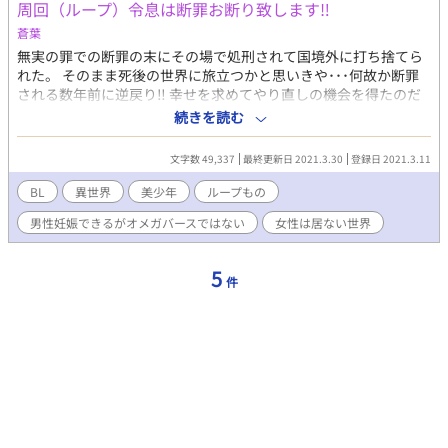
周回（ループ）令息は断罪お断り致します‼︎
蒼葉
無実の罪での断罪の末にその場で処刑されて国境外に打ち捨てら
れた。 そのまま死後の世界に旅立つかと思いきや･･･何故か断罪
される数年前に逆戻り‼︎ 幸せを求めてやり直しの機会を得たのだ
と、回避する為に奮闘するが何故か同じルートを辿り死亡。 何度
続きを読む
やり直しても辿る道は同じなのだと諦めかけたその時代で、新た
なルートを辿り始める。 新たなルートで、手探りで死亡回避でき
文字数 49,337
最終更新日 2021.3.30
登録日 2021.3.11
るかどうか･･･。 ＊、自分の想像力と文才が相反しているので、
よく分からない文章になっています。それを踏まえて読んでもら
BL
異世界
美少年
ループもの
えると助かります。 ＊、番外編始めました。
男性妊娠できるがオメガバースではない
女性は居ない世界
5
件