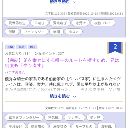
園に通う同級生のリリオン・アミス。リリオンは学園の入学式の
続きを読む
朝に、自分は何度も殺されてループしていたということに気づ
く。同じように学園生活を送れば確実に自分は死ぬと理解したリ
文字数 111,309
最終更新日 2025.10.18
登録日 2025.8.31
リオンは、生きる方法を模索していく……というのが原作のスト
ーリーだ。 だが原作を思い出したケイトは、今世はループの途中
異世界転生
♡喘ぎ
濁点喘ぎ
総受け
複数プレイ
だと気づく。 今世がループしてなかったことになるのならばと、
催眠
ファンタジー
学園
小スカ
性欲が強くハメられたい願望を持っていたケイトは肉便器になる
ことを決意するのだった――。 成分表：♡喘ぎ 濁点喘ぎ 潮吹
き 飲精 結腸責め アナル舐め 小スカ なんでも許せる人向け
2
長編
完結
R15
の作品です
お気に入り : 714
24h.ポイント : 227
【完結】弟を幸せにする唯一のルートを探すため、兄は
何度も『やり直す』
バナナ男さん
優秀な騎士の家系である伯爵家の【クレパス家】に生まれた＜グ
レイ＞は、容姿、実力、共に恵まれず、常に平均以上が取れない
事から両親に冷たく扱われて育った。 そんなある日、父が気
まぐれに手を出した娼婦が生んだ子供、腹違いの弟＜ルーカス＞
続きを読む
が家にやってくる。 その生まれから弟は自分以上に両親にも使
用人達にも冷たく扱われ、グレイは初めて『褒められる』という
文字数 93,279
最終更新日 2025.11.22
登録日 2025.10.26
行為を知る。 それに恐怖を感じつつ、グレイはルーカスに接触
を試みるも「金に困った事がないお坊ちゃんが！」と手酷く拒絶
異世界ファンタジー
兄弟BL
ヤンデレ
弟×兄
されてしまい……。 最初ツンツン、のちヤンデレ執着に変
平凡受け
執着攻め
溺愛攻め
ループもの
濃密BL
化する美形の弟✕平凡な兄です。兄弟、ヤンデレなので、地雷の