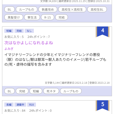
文字数 34,650
最終更新日 2025.11.29
登録日 2025.10.31
にはしていませんが、そういう関係と雰囲気は出てきます（4話と
5話） 蜜月の繰り返しなので基本スタイルはイチャイチャ。 ※表
BL
ループもの
執着攻め
高校生×高校生
高校生BL
紙がやっつけ仕事なので、どこかで差し換えるかもしれない。 漫
黒髪受け
寮生活
R-15
完結
画で「バラは箱の庭に埋めた」#バラ庭みどちぐ というシリーズ
名で、高校教師の社会人ＢＬを描いています。 同居・同い年・元
母校の寮生で同室・高校で別れて社会人で元サヤっぷる・日常
4
短編
完結
なし
系・二人の世界。 本編扱いの漫画は四季をテーマにしており、最
お気に入り : 5
24h.ポイント : 7
後の『冬の碧落』だけ高校生編。じゃあ単独で読めるようにと、
次はなかよしになれるよね
高校生編を小説にすることにしました。 タイトル通りのループ
物。高校３年生のひと冬だけループしています。 2026年春にセル
よみぎ
フコミカライズとして大幅修正されて、漫画になります。
イマジナリーフレンドの少年とイマジナリーフレンドの悪役
（獣）のはなし/獣は獣耳〜獣人あたりのイメージ/若干ループも
の/死・虐待の描写を含みます
文字数 5,144
最終更新日 2023.2.18
登録日 2023.2.18
BL
完結
短編
死ネタ
ループもの
5
長編
連載中
R18
お気に入り : 84
24h.ポイント : 0