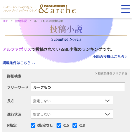
TOP
投稿小説
ループものの検索結果
Submitted Novels
アルファポリス
で投稿されているBL小説のランキングです。
小説の投稿はこちら
掲載条件はこちら
×検索条件をクリアする
詳細検索
フリーワード
長さ
進行状況
R指定
R指定なし
R15
R18