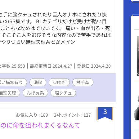
んが触手に脳クチュされたり巨人オナホにされたり快
らいのSS集です。 BLカテゴリだけど受けが酷い目
まともな攻めはでないです。 痛い・血が出る・死
 そこそこ人を選びそうな内容なので苦手であれば
でやりづらい無理矢理系とかメイン
文字数 25,553
最終更新日 2024.4.27
登録日 2024.4.20
ぱい描写有り
洗脳
♡喘ぎ
触手姦
無理矢理
んほぉ系
脳クチュ
3
お気に入り : 189
24h.ポイント : 127
たのに命を狙われまくるなんて