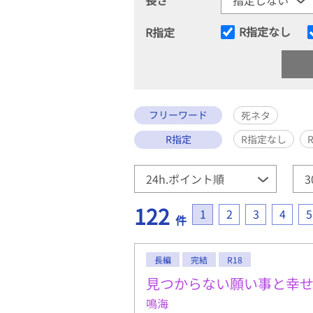
R指定なし
R指定
フリーワード
死ネタ
R指定
R指定なし
122
1
2
3
4
5
件
長編
完結
R18
見つからない願い事と幸
鳴海