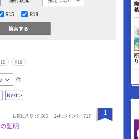
嫌
義
R15
R18
断
り
R15
R18
件
Next
1
お気に入り : 9,666
24h.ポイント : 717
せの証明