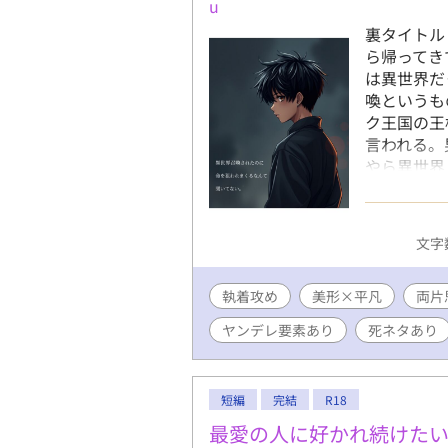
u
裏タイトル
ら帰ってき
は異世界だ
喚というも
ク王国の王
言われる。
やら異世界
た。だって
し、毎日違
れるはずが
文字数
うやら異世
ことに気付
執着攻め
美形×平凡
この世界の
両片
ていて上か
ヤンデレ要素あり
死ネタあり
して俺が召
7つの層に
召喚された
短編
完結
R18
狙われ始め
………え？
最愛の人に好かれ続けた