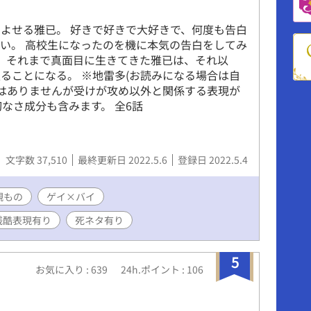
、アルウィン・シーボルトに一目惚れのような思
ようになる。しかし彼には幼い頃からの婚約者が
よせる雅已。 好きで好きで大好きで、何度も告白
はアルウィンに命を守られながらも叶わない恋心
い。 高校生になったのを機に本気の告白をしてみ
いく。どうやら彼にも何か秘密があるよう
。 それまで真面目に生きてきた雅已は、それ以
らに最初は嫌われていたはずのライナス第一王子
ることになる。 ※地雷多(お読みになる場合は自
着心を持たれるようになり……。 次第に次々と明
はありませんが受けが攻め以外と関係する表現が
この世界における様々な秘密。そして明かされ
なさ成分も含みます。 全6話
召喚の衝撃の真実とは――――。 訳あり一途ド執
力家一途童顔受けが様々な問題を乗り越え2人で
お話。 ※複数攻めですが総受けではありません。
のうち確定で一人死にます。死ネタが苦手な方は
文字数 37,510
最終更新日 2022.5.6
登録日 2022.5.4
さい。 ※最後は必ずハッピーエンドです。 ※異世
です。この世界はそういうものなんだと温かい目
親もの
ゲイ×バイ
けると幸いです。
残酷表現有り
死ネタ有り
5
お気に入り : 639
24h.ポイント : 106