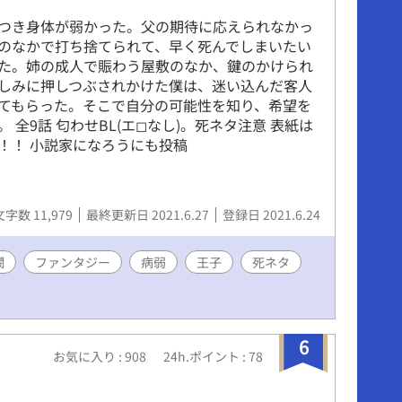
つき身体が弱かった。父の期待に応えられなかっ
のなかで打ち捨てられて、早く死んでしまいたい
た。姉の成人で賑わう屋敷のなか、鍵のかけられ
しみに押しつぶされかけた僕は、迷い込んだ客人
てもらった。そこで自分の可能性を知り、希望を
 全9話 匂わせBL(エ◻︎なし)。死ネタ注意 表紙は
！！ 小説家になろうにも投稿
文字数 11,979
最終更新日 2021.6.27
登録日 2021.6.24
憫
ファンタジー
病弱
王子
死ネタ
6
お気に入り : 908
24h.ポイント : 78