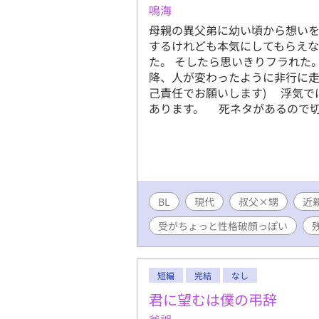
にいる騎士
鳴海
いを寄せる
母親の異父弟に幼い頃から想いを
おり、ミト
するけれども本気にしてもらえな
に苦しんで
た。 そしたら思いきりフラれた
で……。さ
降、人が変わったように非行に走
から強い執
己責任でお願いします) 浮気で
らかになる
あります。 死ネタがあるので切
る、異世界
着攻め×努
幸せを掴む
※複数攻め
ご注意くだ
界系初挑戦
BL
現代
叔父×甥
近
でお読み頂
受がちょっと性格破顔っぽい
短編
完結
なし
君に望むは僕の弔辞