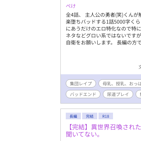
ぺけ
全4話、 主人公の勇者(笑)く
楽堕ちバッドする1話5000字く
にあうだけのエロ特化なので特に
ネタなどグロい系ではないですが
自衛をお願いします。 長編の方
集団レイプ
母乳、授乳、おっ
バッドエンド
尿道プレイ
長編
完結
R18
【完結】異世界召喚され
聞いてない。