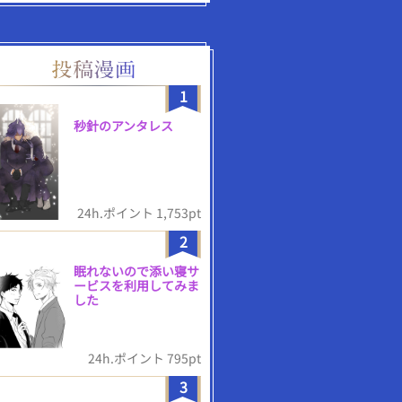
1
秒針のアンタレス
24h.ポイント 1,753pt
2
眠れないので添い寝サ
ービスを利用してみま
した
24h.ポイント 795pt
3