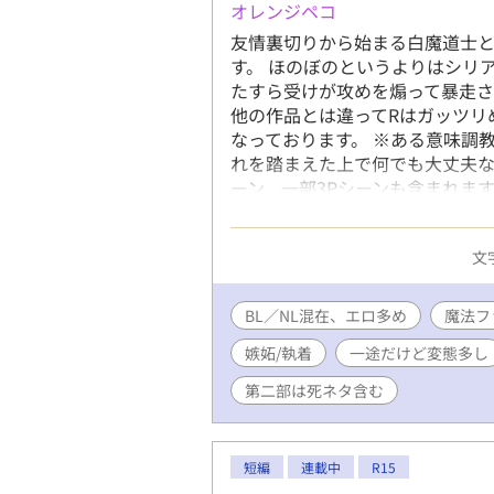
オレンジペコ
友情裏切りから始まる白魔道士
す。 ほのぼのというよりはシリ
たすら受けが攻めを煽って暴走さ
他の作品とは違ってRはガッツリ
なっております。 ※ある意味調
れを踏まえた上で何でも大丈夫な
ーン、一部3Pシーンも含まれま
向かって玩具責め等色々含まれ
ックしていただけますよう宜しく
文字
<;) ※第二部の前半部分が第一
すがどうかお許し下さい。 第二
ます。初っ端に死ネタがありますの
BL／NL混在、エロ多め
魔法フ
部（全156話＋番外3話）公開済み
嫉妬/執着
一途だけど変態多し
外20話）まで公開済みです。 
います。 宜しくお願いしますm(_ 
第二部は死ネタ含む
短編
連載中
R15