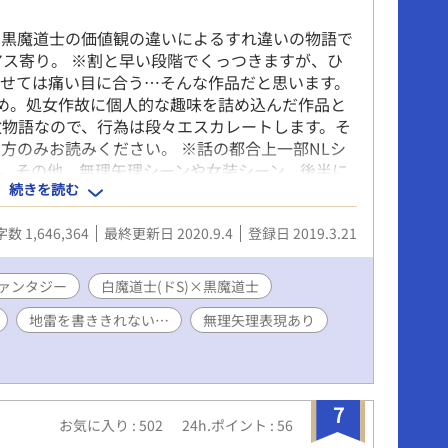
と黒魔道士の価値観の違いによるすれ違いの物語で
アス寄り。 ※割と早い段階でくっつきますが、ひ
せては痛い目に合う…そんな作品だと思います。
め。処女作故に個人的な趣味を詰め込んだ作品と
教物語なので、行為は段々エスカレートします。そ
方のみお読みください。 ※話の都合上一部NLシ
す。その他、無理矢理シーンや女装シーン、後半に
続きを読む
ますので、地雷があった場合は速やかにブラウザバ
お願い致します。 諸々自己防衛してください(>人
数 1,646,364
最終更新日 2020.9.4
登録日 2019.3.21
部導入部と時系列が被るためちょっと読みにくいで
部はソレーユのお話で、騎士×皇太子メインとなり
で苦手な方はご注意ください。 ※Pixiv様で第一
ァンタジー
白魔道士(ドS)×黒魔道士
。b-Love様で第二部（ソレーユ物語全52話＋番
地雷を書ききれない…
無理矢理表現あり
こちらに持ってくるにあたり少し見直して手直しして
_)m
7
お気に入り : 502
24h.ポイント : 56