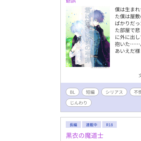
爺誤
僕は生まれ
た僕は屋敷
ばかりだっ
た部屋で悲
に外に出し
抱いた……。
あいえだ様
BL
短編
シリアス
不
じんわり
長編
連載中
R18
黒衣の魔道士