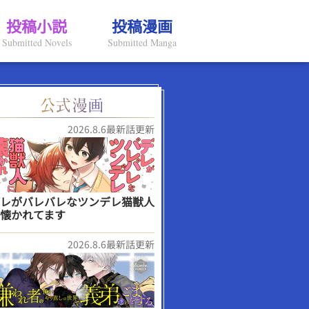
投稿小説
投稿漫画
Submitted Novels
Submitted Manga
2026.8.6最新話更新
レがバレバレなツンデレ猫獣人
懐かれてます
2026.8.6最新話更新