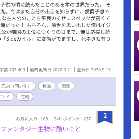
子供の頃に読んだことのある本の世界だった。 そ
落胤。今はまだ自分の出自を知らずに、侯爵子息で
んな主人公のことを平民のくせにスペックが高くて
俺だった！ もちろん、前世を思い出した俺はイジ
人公が隣国の王位につくその日まで、俺は応援し続
「Sideカイル」に変態がでますし、死ネタも有り
字数 162,409
最終更新日 2020.9.21
登録日 2020.9.15
乳兄弟（同い年）
執着
溺愛
エンド
完結
2
お気に入り : 165
24h.ポイント : 227
らファンタジー生物に酷いこと