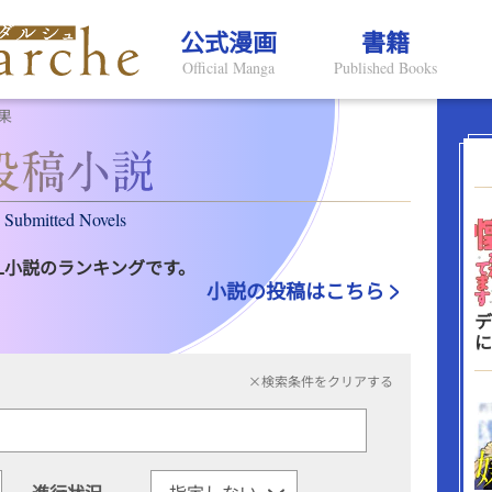
公式漫画
書籍
Official Manga
Published Books
果
Submitted Novels
L小説のランキングです。
小説の投稿はこちら
デ
に
×検索条件をクリアする
進行状況