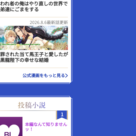
われ者の俺はやり直しの世界で
弟達にごまをする
2026.8.6最新話更新
罪された当て馬王子と愛したが
黒龍陛下の幸せな結婚
公式漫画をもっと見る
1
本編なんて知りません
ッ！