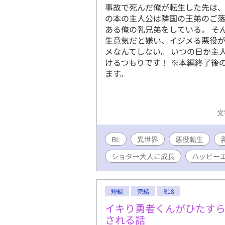
事故で死んだ俺が転生した先は、
の本の主人公は隣国の王弟のご
ある俺の乳兄弟をしている。 そ
生意気だと嫌い、イジメる悪役が
メなんてしない。 いつの日か主
けるつもりです！ ※本編終了後の
ます。
文
BL
異世界
悪役転生
ショタ→大人に成長
ハッピー
短編
完結
R18
イキり勇者くんがひたす
される話