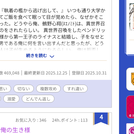
『執着の檻から逃げ出して、』 いつも通り大学か
てご飯を食べて眠って目が覚めたら、なぜかそこ
った。どうやら俺、鵺野心翔(ﾇｴﾉﾐﾄ)は、異世界召
のをされたらしい。 異世界召喚をしたペンドリッ
様から第一王子のライナスと結婚し、子をなせと
男である俺に何を言い出すんだと思ったが、どう
人は子が生めるようになるらしい。 俺は拒否し
続きを読む
どう見てもライナス王子も嫌そうな顔をしている
う女を閨に呼ぶような奴と結婚どころか仲良くな
ない。そもそも俺は一夫多妻制断固反対派だ。 ど
 469,048
最終更新日 2025.12.25
登録日 2025.10.31
界召喚した本当の理由、陰謀に巻き込まれている
かない俺は異世界に来てしまったなら学ばねばと
ことを知っていく。 この世界はピラミッド型をし
思い
切ない
複数攻め
すれ違い
ら神界、天界、魔界、妖精界、妖界、獣人界、そ
溺愛
どんでん返し
喚された元・人間界であり現・底辺界と呼ばれる
分かれた世界らしい。 召喚される理由があるから
はずなのに、なぜか俺はあらゆるところから命を
4
お気に入り : 346
24h.ポイント : 113
る。しまいには、召喚したはずの当人にまで。
なんで？ 異世界召喚されたミトは護衛で常にそば
い俺の生き様