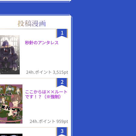
1
秒針のアンタレス
24h.ポイント 3,515pt
2
ここからは××ルート
です！？（※強制）
24h.ポイント 959pt
3