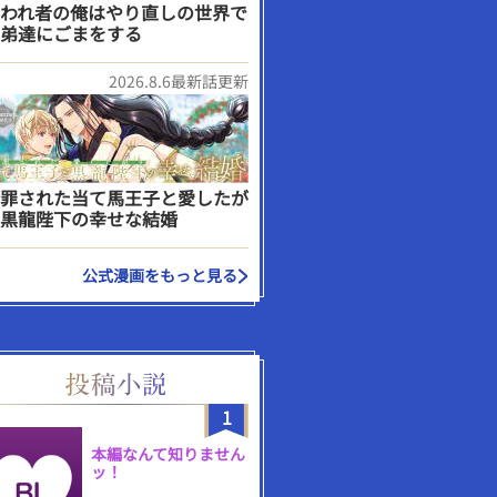
われ者の俺はやり直しの世界で
弟達にごまをする
2026.8.6最新話更新
罪された当て馬王子と愛したが
黒龍陛下の幸せな結婚
公式漫画をもっと見る
1
本編なんて知りません
ッ！