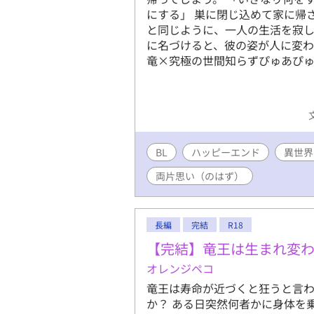
にする」 巣に閉じ込めて家に帰
と同じように、一人の生活を寂し
に名づけると、彼の姿が人に変わ
竜×究極の世間知らずぴゅあぴゅ
BL
ハッピーエンド
異世界
両片思い（のはず）
長編
完結
R18
【完結】竜王は生まれ変
オレンジペコ
竜王は寿命が近づくと狂うと言わ
か？ ある日突然何者かに身体を