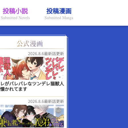
投稿小説
投稿漫画
Submitted Novels
Submitted Manga
2026.8.6最新話更新
レがバレバレなツンデレ猫獣人
懐かれてます
2026.8.6最新話更新