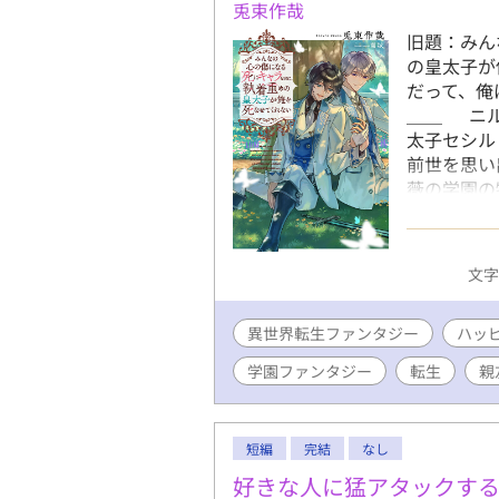
兎束作哉
旧題：みん
の皇太子が
だって、俺
＿＿ ニル
太子セシル
前世を思い
薇の学園の
と。だがし
って死ぬ運
い出したの
文字数
か、セシル
が、どうも
異世界転生ファンタジー
前世の推し
ハッ
はニルのこ
学園ファンタジー
転生
親
運命の日を
って致命傷
て、ニルは
短編
完結
なし
ぜか、次に
ていて? 
好きな人に猛アタックす