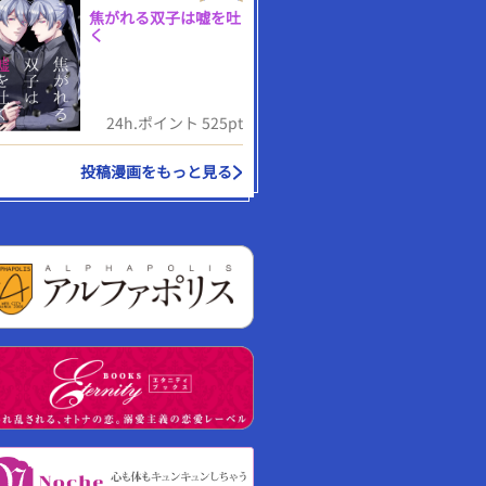
焦がれる双子は嘘を吐
く
24h.ポイント 525pt
投稿漫画をもっと見る