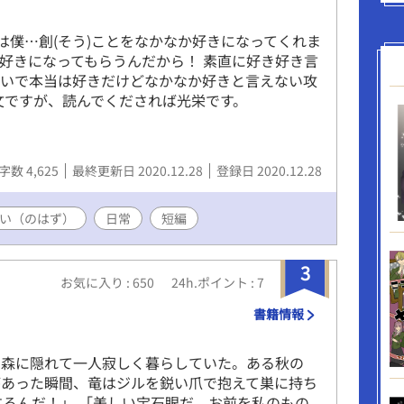
あらがう親友ポジションの護衛騎士の学園異世界
ー ※学園生活に入るまでが少し長いですが、学
は僕…創(そう)ことをなかなか好きになってくれま
ァンタジーです ※18歳で成人を迎える世界のお話
は好きになってもらうんだから！ 素直に好き好き言
中に18歳になります ※◆印の所はR18描写が入っ
せいで本当は好きだけどなかなか好きと言えない攻
毎日23：00～23：45の間に更新!! ※第２部後半
文ですが、読んでくだされば光栄です。
からの凌辱あります。メインCPは愛し合ってます
人はご注意を ※総愛されとタグしていますが、メ
固定です ※第１～５部までの学園編は終了いたしま
６～８部の大人編終了いたしました ※番外編『我が
字数 4,625
最終更新日 2020.12.28
登録日 2020.12.28
めて』終了いたしました ※現在、番外編『新たな
拓く一歩』を更新中
い（のはず）
日常
短編
3
お気に入り : 650
24h.ポイント : 7
書籍情報
、森に隠れて一人寂しく暮らしていた。ある秋の
があった瞬間、竜はジルを鋭い爪で抱えて巣に持ち
するんだ！」 「美しい宝石眼だ。お前を私のもの