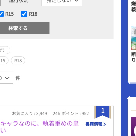
嫌
義
R15
R18
ず）
断
り
R15
R18
件
1
お気に入り : 3,949
24h.ポイント : 952
にキャラなのに、執着重めの皇
書籍情報
ない