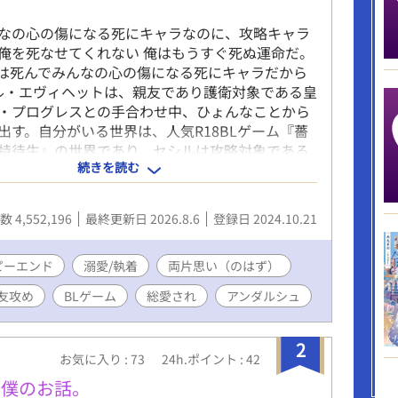
なの心の傷になる死にキャラなのに、攻略キャラ
俺を死なせてくれない 俺はもうすぐ死ぬ運命だ。
は死んでみんなの心の傷になる死にキャラだから
・エヴィヘットは、親友であり護衛対象である皇
・プログレスとの手合わせ中、ひょんなことから
出す。自分がいる世界は、人気R18BLゲーム『薔
特待生』の世界であり、セシルは攻略対象である
続きを読む
かし、転生したニル・エヴィヘットはセシルを守
命をたどる、番外ストーリーのキャラ。 記憶を思
が、自分が死ぬかもしれない一か月前。どうに
 4,552,196
最終更新日 2026.8.6
登録日 2024.10.21
も自分も生き残りたい。そう思い行動するのだ
うまくいかないニル。 また、親友であるセシルは
であり、淡い恋心も抱いてしまう。対してセシル
ピーエンド
溺愛/執着
両片思い（のはず）
とを”親友”だと断言する。 そうしているうちに、
友攻め
BLゲーム
総愛され
アンダルシュ
迎え襲撃にある二人。ニルは物語通りセシルを庇
を負う。 「……よかった、君が、無事で」 そうし
死を迎えた……はずだったが。 ――おかしい。 な
2
お気に入り : 73
24h.ポイント : 42
目を覚ましたときには、セシルの部屋に軟禁され
スパダリ（受の前では情緒不安定）幼なじみ皇太
る僕のお話。