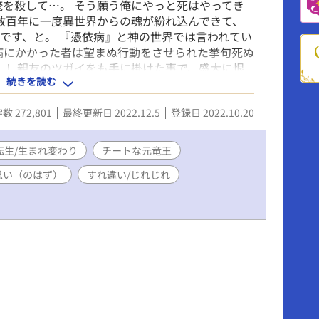
俺を殺して…。 そう願う俺にやっと死はやってき
は数百年に一度異世界からの魂が紛れ込んできて、
です、と。 『憑依病』と神の世界では言われてい
病にかかった者は望まぬ行動をさせられた挙句死ぬ
？！ 親友のツガイをも手に掛けた事で、盛大に恨
続きを読む
 愛する女性が現れたとしても決して結婚などでき
という呪い────。 憑依病の犠牲者の魂は神の
数 272,801
最終更新日 2022.12.5
登録日 2022.10.20
生させてもらえるらしいが、その呪いがあると言う
んてなれないだろう。 そんな俺を哀れんだ女神は
 「貴方は幸せになるべきだと思いますよ？どうか
転生/生まれ変わり
チートな元竜王
さいね」 そして生まれ変わった世界は元いた世界
思い（のはず）
すれ違い/じれじれ
が住む世界だった。 これは前世で出会えなかっ
物語。