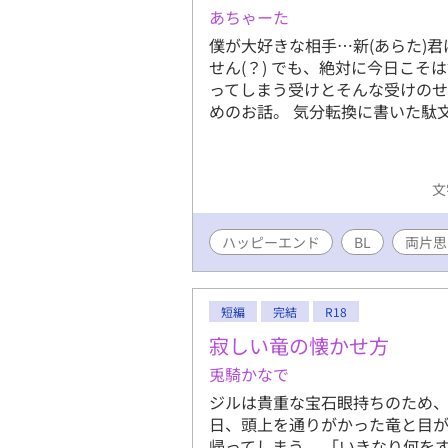
子×運命に
あちゃーた
ファンタジ
僕が大好きな相手…新(あらた)君
園異世界フ
せん(？) でも、絶対に今日こそ
です。物語
ってしまう受けとそんな受けの
ています ※
めのお話。 気分転換に書いた駄
に攻め以外
が、苦手な
インCPは
した ※第
文
子に愛を込
時代を切り
ハッピーエンド
BL
両片思
短編
完結
R18
寂しい竜の懐かせ方
兎騎かなで
ジルは貴重な宝石眼持ちのため
日、頭上を通りがかった竜と目
帰ってしまう。 「いきなり何を