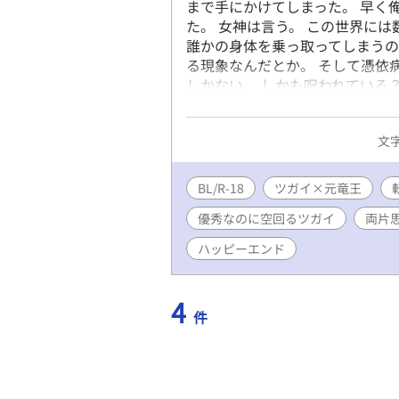
まで手にかけてしまった。 早く
た。 女神は言う。 この世界に
誰かの身体を乗っ取ってしまうの
る現象なんだとか。 そして憑依
しかない。 しかも呪われている
まれて親友に呪われてしまった。
ないし、子を為すこともできない
文字
救済を受け記憶を持ったまま転
のなら、転生はできても幸せにな
俺に女神の祝福を与えてくれた。
BL/R-18
ツガイ×元竜王
次の生では幸せを掴み取ってくだ
優秀なのに空回るツガイ
両片
とは違い、魔法のない、人族だけ
た、ツガイと俺の出会いと恋の
ハッピーエンド
4
件