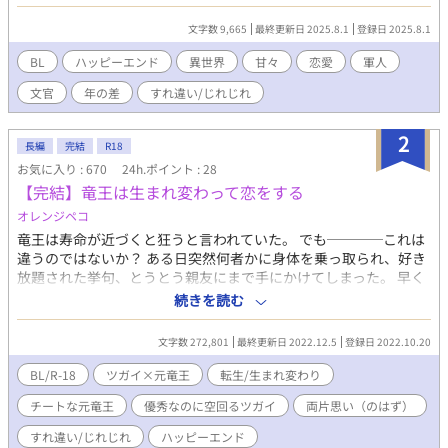
の利害が一致した契約結婚だった。 イヴは恋心が暴走してベルナ
ール様に迷惑がかからないようにと距離を取ることに決めた。
文字数 9,665
最終更新日 2025.8.1
登録日 2025.8.1
...... 「俺と一緒に散歩に行かないか、綺麗な花が庭園に咲いてい
るんだ」 彼はそう言って僕に手を差し伸べてくれた。 「すみま
BL
ハッピーエンド
異世界
甘々
恋愛
軍人
せん。僕はこれから用事があるので」 本当はベルナール様の手
文官
年の差
すれ違い/じれじれ
を取ってしまいたい。でも我慢しなくちゃ。この想いに蓋をしな
くては。 この結婚は契約だ。僕がどんなに彼を好きでも僕達が
通じ合うことはないのだから。 ※小説家になろうにも掲載してお
2
長編
完結
R18
ります ※直接的な表現ではありませんが、「初夜」という単語が
お気に入り : 670
24h.ポイント : 28
たびたび登場します
【完結】竜王は生まれ変わって恋をする
オレンジペコ
竜王は寿命が近づくと狂うと言われていた。 でも────これは
違うのではないか？ ある日突然何者かに身体を乗っ取られ、好き
放題された挙句、とうとう親友にまで手にかけてしまった。 早く
俺を殺して…。 そう願う俺にやっと死はやってきた。 女神は言
続きを読む
う。 この世界には数百年に一度異世界からの魂が紛れ込んでき
て、誰かの身体を乗っ取ってしまうのです、と。 『憑依病』と神
文字数 272,801
最終更新日 2022.12.5
登録日 2022.10.20
の世界では言われている現象なんだとか。 そして憑依病にかかっ
た者は望まぬ行動をさせられた挙句死ぬしかない。 しかも呪われ
BL/R-18
ツガイ×元竜王
転生/生まれ変わり
ている？！ 親友のツガイをも手に掛けた事で、盛大に恨まれて親
チートな元竜王
優秀なのに空回るツガイ
両片思い（のはず）
友に呪われてしまった。 愛する女性が現れたとしても決して結婚
などできないし、子を為すこともできないという呪い────。
すれ違い/じれじれ
ハッピーエンド