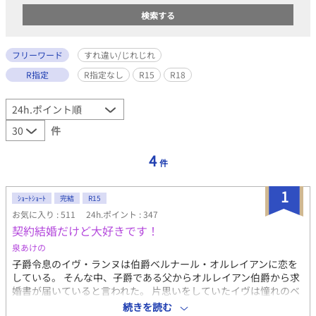
フリーワード
すれ違い/じれじれ
R指定
R指定なし
R15
R18
件
4
件
1
ｼｮｰﾄｼｮｰﾄ
完結
R15
お気に入り : 511
24h.ポイント : 347
契約結婚だけど大好きです！
泉あけの
子爵令息のイヴ・ランヌは伯爵ベルナール・オルレイアンに恋を
している。 そんな中、子爵である父からオルレイアン伯爵から求
婚書が届いていると言われた。 片思いをしていたイヴは憧れのベ
ルナール様が求婚をしてくれたと大喜び。 しかしこの結婚は両家
続きを読む