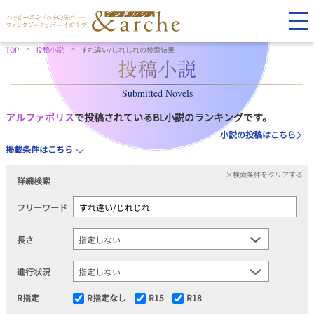
TOP
投稿小説
すれ違い/じれじれの検索結果
Submitted Novels
アルファポリス
で投稿されているBL小説のランキングです。
小説の投稿はこちら
掲載条件はこちら
×検索条件をクリアする
詳細検索
フリーワード
長さ
進行状況
R指定
R指定なし
R15
R18