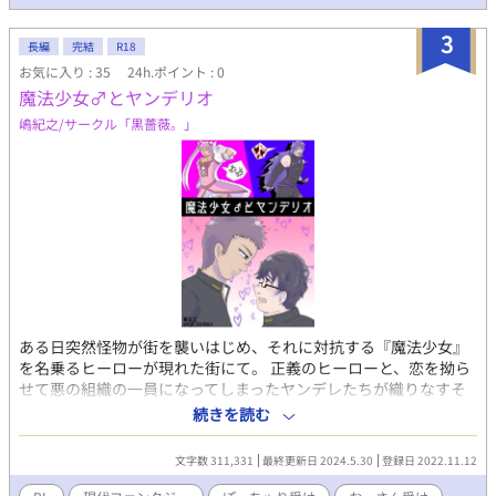
憑依病の犠牲者の魂は神の救済を受け記憶を持ったまま転生させ
てもらえるらしいが、その呪いがあると言うのなら、転生はでき
3
ても幸せになんてなれないだろう。 そんな俺を哀れんだ女神は俺
長編
完結
R18
に女神の祝福を与えてくれた。 「貴方は幸せになるべきだと思い
お気に入り : 35
24h.ポイント : 0
ますよ？どうか次の生では幸せを掴み取ってくださいね」 そして
魔法少女♂とヤンデリオ
生まれ変わった世界は元いた世界とは違い、魔法のない、人族だ
嶋紀之/サークル「黒薔薇。」
けが住む世界だった。 これは前世で出会えなかった、ツガイと俺
の出会いと恋の物語。
ある日突然怪物が街を襲いはじめ、それに対抗する『魔法少女』
を名乗るヒーローが現れた街にて。 正義のヒーローと、恋を拗ら
せて悪の組織の一員になってしまったヤンデレたちが織りなすそ
れぞれの恋のお話。 【メインCP】 ・無口でむっつり純情な先輩
続きを読む
(ガチムチイケメン、わけあって女装魔法少女)×嫉妬型ヤンデレの
ぽっちゃりヘタレ後輩(自尊心低め、洗脳されて敵幹部に) 両片思
文字数 311,331
最終更新日 2024.5.30
登録日 2022.11.12
い/すれ違い/じれじれ青春/溺愛×ヤンデレ 【準メインCP】 ・逆
上型ヤンデレ美少年×妻子持ち不憫ノンケおじさん(拉致監禁/洗