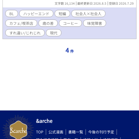
い。 けれど金烏には、誰にも明かせない秘密があった──。 これ
文字数 16,134
最終更新日 2026.8.5
登録日 2026.7.29
は、恋の味を知らない青年と、 謎の人気作家が紡ぐ、甘くて少し
切ないラブストーリー。
BL
ハッピーエンド
短編
社会人×社会人
カフェ/喫茶店
歳の差
コーヒー
味覚障害
すれ違い/じれじれ
現代
4
件
&arche
TOP
公式漫画
書籍一覧
今後の刊行予定