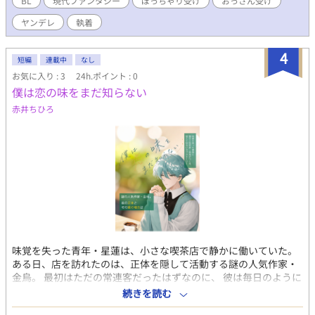
BL
現代ファンタジー
ぽっちゃり受け
おっさん受け
脳/快楽堕ち) ・わんこ系のストーカーチャラ男少年×貞操観念バ
ヤンデレ
執着
グったビッチ芸能人おじさん(相思相愛/アホエロ/セフレから始ま
る恋) ・束縛型ヤンデレ美中年教師×ガサツな元遊び人の用務員お
じさん(熟年カップル/すれ違い) ほか、サブCPに若干百合要素あ
4
短編
連載中
なし
り。 【あらすじ詳細】 ある日突然ドラゴンのような怪物が街を襲
お気に入り : 3
24h.ポイント : 0
いはじめ、それに対抗する『魔法少女』を名乗るヒーローが現れ
僕は恋の味をまだ知らない
た街にて。 ゲイであることを隠して生きるぽっちゃり少年、チア
キは、ある日片思い相手である先輩が魔法少女の正体だと知って
赤井ちひろ
しまう。しかも、チアキ自身は魔法少女の敵となる『闇の魔法使
い組織・ヤンデリオ』の一員に選ばれてしまい……！？ 先輩との
恋心と罪悪感の間で苦しみながらも、正体を隠し、闇の魔法使い
の力を使って先輩に近づくことをやめられないチアキ。 そして、
実はチアキにベタ惚れで溺愛ルート待ったなしだった先輩。 すれ
違う二人の恋路に、他の闇の魔法使いたちの思惑も重なってい
き、事態は世界を巻き込む危機に発展していく――。
味覚を失った青年・星蓮は、小さな喫茶店で静かに働いていた。
ある日、店を訪れたのは、正体を隠して活動する謎の人気作家・
金烏。 最初はただの常連客だったはずなのに、 彼は毎日のように
店へ通い、少しずつ星蓮との距離を縮めていく。 どうして僕なん
続きを読む
だろう。 味も、恋も知らない僕に向けられる、まっすぐすぎる想