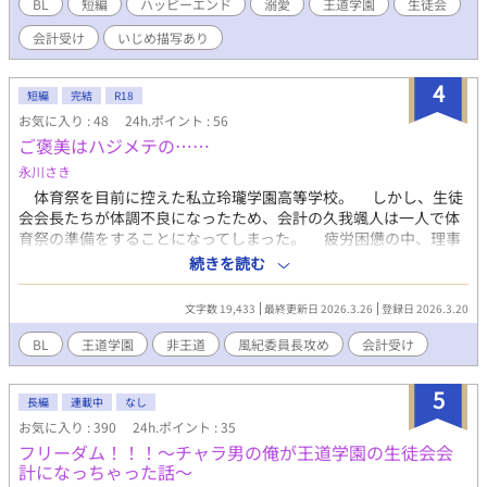
BL
短編
ハッピーエンド
溺愛
王道学園
生徒会
会計受け
いじめ描写あり
4
短編
完結
R18
お気に入り : 48
24h.ポイント : 56
ご褒美はハジメテの……
永川さき
体育祭を目前に控えた私立玲瓏学園高等学校。 しかし、生徒
会会長たちが体調不良になったため、会計の久我颯人は一人で体
育祭の準備をすることになってしまった。 疲労困憊の中、理事
長の指示で応援に駆けつけてきてくれたのは、颯人が密かに想い
続きを読む
を寄せている風紀委員長の鷹司千里だった。 2025年10月12日
に開催されたJ.GARDEN 58に発行された猫宮乾様主催の「（非）
文字数 19,433
最終更新日 2026.3.26
登録日 2026.3.20
王道学園ですが、何か？」に参加させていただいたものです。
他サイトにも掲載しています。
BL
王道学園
非王道
風紀委員長攻め
会計受け
5
長編
連載中
なし
お気に入り : 390
24h.ポイント : 35
フリーダム！！！～チャラ男の俺が王道学園の生徒会会
計になっちゃった話～