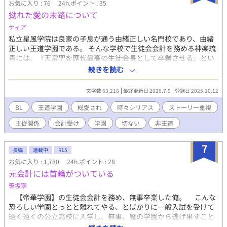
お気に入り : 76
24h.ポイント : 35
拗れた愛の末路について
ティア
私立星風学院は良家の子息が通う由緒正しい名門校であり、由緒
正しい王道学園である。 そんな学校で生徒会会計を務める神楽琉
貴には、『天宮聖を歴代最高の生徒会長として卒業させる』とい
う目的があった。 俺様会長に振り回されながらもその目的を達成
続きを読む
するため日々を過ごしていたある日、嵐のような少年が突如転入
生としてやってくる。 会長が転入生を気に入ったことで計画の歯
文字数 63,218
最終更新日 2026.7.9
登録日 2025.10.12
車は狂い始め── そんなこんなで巻き起こる、主人公と王道転入
生を中心とした拗れた愛の物語。 ・気まぐれ更新。 ・総愛され。
BL
王道学園
総愛され
時々シリアス
ストーリー重視
初めの方恋愛要素薄いです。 ・脇カプあり。 ・主人公(受け)の攻
主従関係
会計受け
学園
切ない
非王道
め描写あり。 恋とはまた違う意味での愛、執着が大好物なので、
そう言った癖を多分に詰め込んだ作品となります。シリアス、暴
力、若干の無理矢理描写を含む予定です。苦手な方はブラウザバ
7
長編
連載中
R15
ック推奨。 完結目指して頑張ります。
お気に入り : 1,780
24h.ポイント : 28
元会計には首輪がついている
笹坂寧
【帝華学園】の生徒会会計を務め、無事卒業した俺。 こんな
恐ろしい学園とっとと離れてやる、とばかりに一般入試を受けて
遠く遠くの公立高校に入学し、無事、魔の学園から逃げ果すこと
が出来た。 卒業式から入学式前日まで、誘拐やらなんやらされ