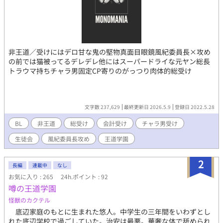
非王道／受けにはデロ甘な鬼の堅物真面目眼鏡風紀委員長×攻め
の前では猫被ってるデレデレ他にはスーパードライな元ヤン総長
トラウマ持ちチャラ男固定CP寄りのがっつり肉体的総受け
文字数 237,629
最終更新日 2026.5.9
登録日 2022.5.28
BL
非王道
総受け
会計受け
チャラ男受け
生徒会
風紀委員長攻め
王道学園
2
長編
連載中
なし
お気に入り : 265
24h.ポイント : 92
噂の王道学園
怪獣のカクテル
底辺家庭のもとに生まれた悠人。中学生の三年間をいわずとし
れた底辺学校で過ごしていた。治安は最悪。華奢な体で舐められ