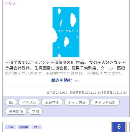
いちき
王道学園で起こるアンチ王道気味のBL作品。 女の子大好きなチャ
ラ男会計受け。 生真面目生徒会長、腐男子幼馴染、クール一匹狼
等と絡んでいきます。王道的生徒会役員は、王道転入生に夢中。
他サイトからの転載です。 ※５章からは偶数日の日付が変わる頃
続きを読む
に更新します！ ※前アカウントで投稿していた同名作品の焼き直
しです。
文字数 242,018
最終更新日 2021.10.24
登録日 2021.7.24
BL
イケメン
王道学園
チャラ男受
チャラ男会計
三角関係
学園
6
長編
連載中
R15