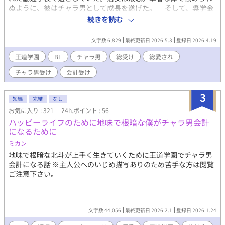
ぬように、彼はチャラ男として成長を遂げた。 そして、奨学金
制度を使い私立の学園に入学する。これがなんとおぼっちゃまか
続きを読む
天才ぐらいしか在籍しないと噂のあの男子校。小さなときから腹
が減って眠れぬ夜を勉強に費やしただけはある。 夢の金持ちと
文字数 6,829
最終更新日 2026.5.3
登録日 2026.4.19
しての生活が今、始まる！､､､かも？ 文章を書くのは始めてなの
で温かい目で見守ってください〜
王道学園
BL
チャラ男
総受け
総愛され
チャラ男受け
会計受け
3
短編
完結
なし
お気に入り : 321
24h.ポイント : 56
ハッピーライフのために地味で根暗な僕がチャラ男会計
になるために
ミカン
地味で根暗な北斗が上手く生きていくために王道学園でチャラ男
会計になる話 ※主人公へのいじめ描写ありのため苦手な方は閲覧
ご注意下さい。
文字数 44,056
最終更新日 2026.2.1
登録日 2026.1.24