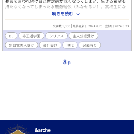
暴言を言われ続け自己肯定感が低くなってしまい、生きる希望も
持たなくなってしまった水無瀬瑠依（みなせるい）。高校生にな
り、全寮制の学園に入ると生徒会の会計になったが家族に暴言を
続きを読む
言われたのがトラウマになっており素の自分を出すのが怖くなっ
てしまい、嘘を吐くようになる ーーーーーーーーーーーーーーー
文字数 1,300
最終更新日 2024.8.25
登録日 2024.8.23
ーーーーーーーーーーーーーーーーーーーーーーーーーーーーー
ーーーーー 初投稿です。文がおかしいところが多々あると思いま
BL
非王道学園
シリアス
主人公総受け
すが温かい目で見てくれると嬉しいです。
無自覚美人受け
会計受け
現代
過去有り
8
件
&arche