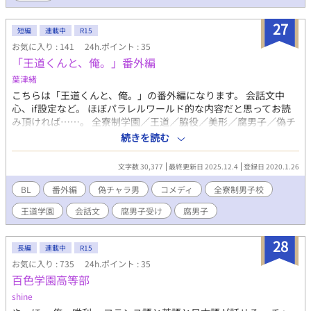
27
短編
連載中
R15
お気に入り : 141
24h.ポイント : 35
「王道くんと、俺。」番外編
葉津緒
こちらは「王道くんと、俺。」の番外編になります。 会話文中
心、if設定など。 ほぼパラレルワールド的な内容だと思ってお読
み頂ければ……。 全寮制学園／王道／脇役／美形／腐男子／偽チ
ャラ男／親衛隊持ち／訳あり／攻め複数 ※先に「本編」をお読み
続きを読む
になってからご覧ください。 ※一部、記号や擬音を使用していま
す。苦手な方は回避をお願い致します。
文字数 30,377
最終更新日 2025.12.4
登録日 2020.1.26
BL
番外編
偽チャラ男
コメディ
全寮制男子校
王道学園
会話文
腐男子受け
腐男子
28
長編
連載中
R15
お気に入り : 735
24h.ポイント : 35
百色学園高等部
shine