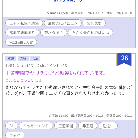
続きを読む
なれるんじゃないか？」 前世の死に際のせいで人間不信と恋愛不
信を拗らせていたヤマトは、推しの心の中で永遠になるために身
文字数 141,591
最終更新日 2024.11.15
登録日 2024.10.30
代わりになろうと決意した。しかし、カイユー王子はゲームの時
の印象と違っていて…… 演技チャラ男攻め×美人人間不信受け ※
王子×転生同級生
最終的にハピエン
契約恋愛
最終的にはハッピーエンドです ※何かしら地雷のある方にはお勧
腐男子要素あり
死ネタあり
たぶん曇らせではない
めしません ※ムーンライトノベルズにも投稿しています
第12回BL大賞
26
短編
完結
R18
お気に入り : 196
24h.ポイント : 35
王道学園でヤリチンだと勘違いされています。
うんとこどっこいしょ
周りからチャラ男だと勘違いされている生徒会会計の本条 舜(ﾎﾝｼﾞ
ｮｳ ｼｭﾝ)が、王道学園でエッチな事をされたりされなかったり。
文字数 11,609
最終更新日 2024.10.18
登録日 2024.10.11
BL
ハッピーエンド
王道学園
非王道
勘違い
ギャグ