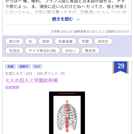
やっほー 俺、唯利。 フランス語と英語と日本語が話せる、 チャ
ラ男だよっ。 ま、演技に近いんだけどね～ だってさ、皆と仲良く
したいじゃん。元気に振る舞った方が、印象良いじゃん？いじめ
られるのとか怖くてやだしー そんでもって、ユイリーンって何故
続きを読む
か女の子っぽい名前でよばれちゃってるけどぉ～ 俺はいじられて
るの？ま、いっか。あだ名つけてもらったってことにしよ。 うん
文字数 169,518
最終更新日 2022.11.7
登録日 2020.9.9
うん。あだ名つけるのは仲良くなった証拠だっていうしねー 俺は
実は病気なの?? 変なこというと皆に避けられそうだから、隠しと
美少年
BL
病弱
先輩後輩
学園
高校生
こー ってな感じで～ 物語スタート～!! 更新は不定期まじごめ。ス
生徒会
チャラ男会計(偽)
切ない
無自覚
トーリーのストックがなくなっちゃって…………涙。暫く書きだ
めたら、公開するね。これは質のいいストーリーを皆に提供する
ためなんよ!!ゆるしてぇ～R15は保険だ。 病弱、無自覚、トリリ
29
長編
連載中
R18
ンガル、美少年が、総受けって話にしたかったんだけど、キャラ
お気に入り : 293
24h.ポイント : 35
が暴走しだしたから……どうやら、……うん。切ない系とかがは
七人の囚人と学園処刑場
いりそうだなぁ……
田原摩耶