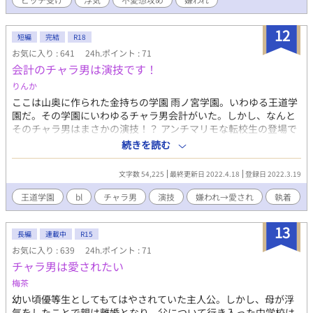
12
短編
完結
R18
お気に入り : 641
24h.ポイント : 71
会計のチャラ男は演技です！
りんか
ここは山奥に作られた金持ちの学園 雨ノ宮学園。いわゆる王道学
園だ。その学園にいわゆるチャラ男会計がいた。しかし、なんと
そのチャラ男はまさかの演技！？ アンチマリモな転校生の登場で
生徒会メンバーから嫌われて1人になってしまう主人公でも、生徒
続きを読む
会メンバーのために必死で頑張った結果…… そして主人公には暗
い過去が・・・ チャラ男非王道な学園物語
文字数 54,225
最終更新日 2022.4.18
登録日 2022.3.19
王道学園
bl
チャラ男
演技
嫌われ→愛され
執着
13
長編
連載中
R15
お気に入り : 639
24h.ポイント : 71
チャラ男は愛されたい
梅茶
幼い頃優等生としてもてはやされていた主人公。しかし、母が浮
気をしたことで親は離婚となり、父について行き入った中学校は