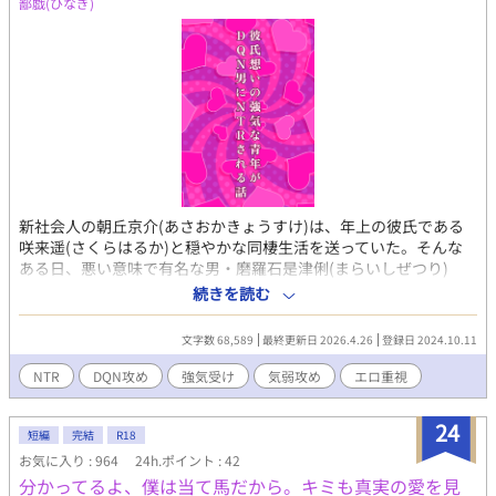
鄙戯(ひなぎ)
新社会人の朝丘京介(あさおかきょうすけ)は、年上の彼氏である
咲来遥(さくらはるか)と穏やかな同棲生活を送っていた。そんな
ある日、悪い意味で有名な男・磨羅石是津俐(まらいしぜつり)
に、遥は難癖をつけられて暴力を振るわれてしまう。 その数日
続きを読む
後、京介は見知らぬ女性が磨羅石に無理やりホテルに連れ込まれ
そうになっているのを目撃する。正義感の強い京介は女性を助け
文字数 68,589
最終更新日 2026.4.26
登録日 2024.10.11
るが、今度は彼自身が磨羅石に狙われてしまい……。 【全4章】
※俺様系DQNチャラ男×彼氏がいる強気な青年のCP中心です。 ※
NTR
DQN攻め
強気受け
気弱攻め
エロ重視
気弱な彼氏(攻め)との絡みやモブ攻めもあります。 ※かなり下品
な内容になっているのでご注意ください。 ※pixivにも公開してい
24
ます。 ※補足：去年(2025年)の8月のカレンダーを参考に、京介
短編
完結
R18
の会社のお盆休みを設定しています。京介の会社は超ホワイト企
お気に入り : 964
24h.ポイント : 42
業(この辺もフィクション)だと思っていただけると幸いです(デー
分かってるよ、僕は当て馬だから。キミも真実の愛を見