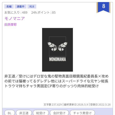
8
長編
連載中
R18
お気に入り : 489
24h.ポイント : 85
モノマニア
田原摩耶
非王道／受けにはデロ甘な鬼の堅物真面目眼鏡風紀委員長×攻め
の前では猫被ってるデレデレ他にはスーパードライな元ヤン総長
トラウマ持ちチャラ男固定CP寄りのがっつり肉体的総受け
文字数 237,629
最終更新日 2026.5.9
登録日 2022.5.28
BL
非王道
総受け
会計受け
チャラ男受け