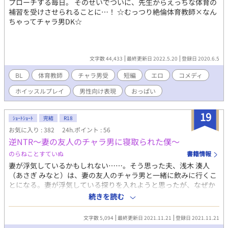
プローチする毎日。 そのせいでついに、先生からえっちな体育の
補習を受けさせられることに…！ ☆むっつり絶倫体育教師×なん
ちゃってチャラ男DK☆
文字数 44,433
最終更新日 2022.5.20
登録日 2020.6.5
BL
体育教師
チャラ男受
短編
エロ
コメディ
ホイッスルプレイ
男性向け表現
おっぱい
19
ｼｮｰﾄｼｮｰﾄ
完結
R18
お気に入り : 382
24h.ポイント : 56
逆NTR～妻の友人のチャラ男に寝取られた僕～
のらねことすていぬ
書籍情報
妻が浮気しているかもしれない……。そう思った夫、浅木 湊人
（あさぎ みなと）は、妻の友人のチャラ男と一緒に飲みに行くこ
とになる。妻が浮気している探りを入れようと思ったが、なぜか
気が付くとチャラ男とラブホにいて……。 ※浮気要素があるのご
続きを読む
注意ください チャラそうに見える男×流され受け
文字数 5,094
最終更新日 2021.11.21
登録日 2021.11.21