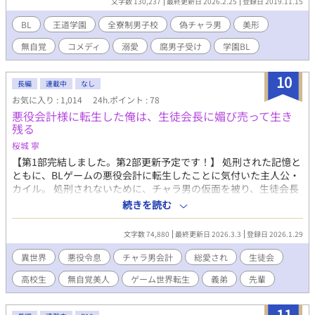
文字数 130,237
最終更新日 2026.2.25
登録日 2019.11.15
偽チャラ男／親衛隊持ち／訳あり／攻め複数 start→2010（※旧
個人サイトにて） ※表紙はかんたん表紙メーカーさんです。
BL
王道学園
全寮制男子校
偽チャラ男
美形
無自覚
コメディ
溺愛
腐男子受け
学園BL
10
長編
連載中
なし
お気に入り : 1,014
24h.ポイント : 78
悪役会計様に転生した俺は、生徒会長に媚び売って生き
残る
桜城 寧
【第1部完結しました。第2部更新予定です！】 処刑された記憶と
ともに、BLゲームの悪役会計に転生したことに気付いた主人公・
カイル。 処刑されないために、チャラ男の仮面を被り、生徒会長
に媚びを売り、能力を駆使して必死に立ち回る。 だが、愛された
続きを読む
経験がない彼は、正しい人との距離感を知らない。 無意識の危う
い言動は、生徒会長や攻略対象、さらには本来関わらないはずの
文字数 74,880
最終更新日 2026.3.3
登録日 2026.1.29
人物たちまで惹きつけ、過剰な心配と執着、独占欲を向けられて
いく。 ——ただ生き残りたいだけなのに。 気づけば彼は、逃げ場
異世界
悪役令息
チャラ男会計
総愛され
生徒会
を失うほど深く、甘く囲われていた。 ＊カクヨム様でも同時掲載
高校生
無自覚美人
ゲーム世界転生
義弟
先輩
中です。
11