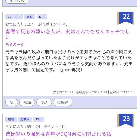
年下攻め
君のガチ恋全開本気セックスが炸裂します。本編24000字のうち
半分くらい、約12000字が濡れ場です。 ※ムーンライトノベルズ
22
からの転載です。
ｼｮｰﾄｼｮｰﾄ
完結
R18
お気に入り : 197
24h.ポイント : 42
寡黙で反応の薄い恋人が、実はとんでもなくエッチでし
た
あるのーる
元チャラ男の攻めが無口な受けの本心を知るため心の声が聞こえ
る薬を飲んだら思っていたより受けがエッチなことを考えていた
話です。 途中ほんのりリバになりそうな気配がありますが、元チ
ャラ男×無口で固定です。（pixiv再掲）
文字数 13,433
最終更新日 2023.1.12
登録日 2023.1.12
BL
短編
淫語
♡喘ぎ
23
短編
連載中
R18
お気に入り : 69
24h.ポイント : 42
彼氏想いの強気な青年がDQN男にNTRされる話