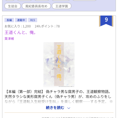
生徒会
風紀委員長攻め
王道学園
9
長編
連載中
R15
お気に入り : 1,200
24h.ポイント : 78
王道くんと、俺。
葉津緒
【本編（第一部）完結】 偽チャラ男な腐男子の、王道観察物語。
天然タラシな美形腐男子くん（偽チャラ男）が、攻めのふりをし
ながら『王道転入生総受け生BL』を楽しく観察……する予定。 ※
あくまでも本人の願望です。 現実では無自覚に周囲を翻弄♪ 幼な
続きを読む
じみの親衛隊隊長と共に男子校（腐妄想）生活を満喫中。 ＢＬコ
メディ、一部シリアス 全寮制学園／王道／脇役／美形／腐男子／