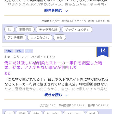
世紀末かと思うほどの不良校だった。浮かないためにチャラ男と
して過ごす日々にストレスが溜まった主人公は、高校はこの学校
続きを読む
にいる奴らが絶対に入れないような所にしようと決意し、山奥に
ひっそりとたつ超一流学校への入学を決める…。 きまぐれ更新で
文字数 113,902
最終更新日 2026.3.9
登録日 2022.11.26
すし頭のおかしいキャラ率高めです…寛容な心で見て頂けたら…
ただいま迷走中です
BL
王道学園
チャラ男会計
ギャグ・コメディ
アンチ王道
主人公愛され
溺愛
14
短編
完結
R15
お気に入り : 238
24h.ポイント : 63
俺にだけ厳しい幼馴染とストーカー事件を調査した結
果、結果、とんでもない事実が判明した
あと
「また物が置かれてる！」 最近ポストやバイト先に物が贈られる
などストーカー行為に悩まされている主人公。物理的被害はない
ため、警察は動かないだろうから、自分にだけ厳しいチャラ男幼
馴染を味方につけ、自分たちだけで調査することに。なんとかス
続きを読む
トーカーを捕まえるが、違和感は残り、物語は意外な方向に…？
⚠️ヤンデレ、ストーカー要素が含まれています。 攻めが重度のヤ
文字数 12,801
最終更新日 2025.12.11
登録日 2025.12.11
ンデレです。自衛してください。 ちょっと怖い場面が含まれてい
ます。 ミステリー要素があります。 一応ハピエンです。 主人公:
BL
短編
完結
ヤンデレ
ストーカー
執着