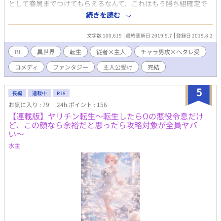
として眷属までつけてもらえるなんて、これはもう勝ち組確定で
は！？」 しかし喜ぶのも束の間、神様からつけられた眷属は、主
続きを読む
人公が元の世界で描いていた●●男で……！？ 主人公受け 見た目
チャラ男攻→→→ヘタレ主受 従者×主人
文字数 100,619
最終更新日 2019.9.7
登録日 2019.8.2
BL
異世界
転生
従者×主人
チャラ男攻×ヘタレ受
コメディ
ファンタジー
主人公受け
完結
5
長編
連載中
R18
お気に入り : 79
24h.ポイント : 156
【連載版】ヤリチン転生〜転生したらΩの悪役令息だけ
ど、この顔なら余裕だと思ったら攻略対象が全員ヤバ
い〜
水主