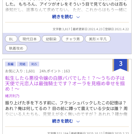
した。 もちろん、アイツがオレをそういう目で見てないのは百も
承知だし、返事なんて求めてない。 ただ、これからはもう一緒に
いないから…想いを伝えるぐらい、許してくれ。 そう思って告
続きを読む
白したのが高校三年生の最後の登校日。……あれから5年経ったん
だけど… なんでアイツに馬乗りにされてるわけ！？ ーーーーー
文字数 3,817
最終更新日 2021.4.23
登録日 2021.4.22
美形×平凡っていいですよね、、、、
BL
現代日本
幼馴染
チャラ男
美形×平凡
執着攻め
3
長編
完結
R15
お気に入り : 1,601
24h.ポイント : 163
転生したら悪役令嬢の白豚パパでした！？～うちの子は
天使で元恋人は最強騎士です？オーラを見極め幸せを掴
め！～
緒沢利乃
振り上げた手を下ろす前に、フラッシュバックしたこの記憶は？
あれ？俺は何してるの？ 目の前に蹲って震えている少女は誰？ 周
りにいる人たちも、見覚えが全く無いのですが？ あれれ？確か俺
は、会社のビルの外階段で同僚イケメンと浮気した彼女と別れ話
続きを読む
をしていたんですが？ そういえば、俺は悪くないのに(たぶん)、
罵詈雑言を浴びせられ思わず手を上げようとして、でも我に返っ
文字数 521,184
最終更新日 2025.10.12
登録日 2025.2.22