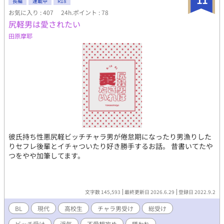
長編
連載中
R18
お気に入り : 407
24h.ポイント : 78
尻軽男は愛されたい
田原摩耶
彼氏持ち性悪尻軽ビッチチャラ男が倦怠期になったり男漁りした
りセフレ後輩とイチャついたり好き勝手するお話。 昔書いてたや
つをやや加筆してます。
文字数 145,593
最終更新日 2026.6.29
登録日 2022.9.2
BL
現代
高校生
チャラ男受け
総受け
ビッチ受け
浮気
不愛想攻め
嫌われ