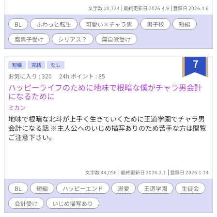
文字数 10,724
最終更新日 2026.4.9
登録日 2026.4.6
BL
ふわっと転生
可愛い×チャラ男
男子校
短編
腐男子受け
シリアス？
無自覚受け
7
短編
完結
なし
お気に入り : 320
24h.ポイント : 85
ハッピーライフのために地味で根暗な僕がチャラ男会計
になるために
ミカン
地味で根暗な北斗が上手く生きていくために王道学園でチャラ男
会計になる話 ※主人公へのいじめ描写ありのため苦手な方は閲覧
ご注意下さい。
文字数 44,056
最終更新日 2026.2.1
登録日 2026.1.24
BL
短編
ハッピーエンド
溺愛
王道学園
生徒会
会計受け
いじめ描写あり