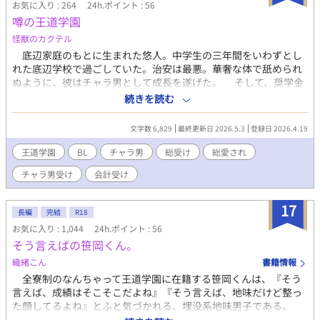
お気に入り : 264
24h.ポイント : 56
る悪魔はその世界独自の物です。 進化した人間＝長寿と、進化し
噂の王道学園
ようとする人、その二人の恋はどうなるのか……。 言葉責め、乳
首責め、媚薬、謎のオモチャ、モブ攻め、異種姦？とかある予
怪獣のカクテル
定。 ファンタジーなので謎のアイテムが出てきます。 あと主人公
底辺家庭のもとに生まれた悠人。中学生の三年間をいわずとし
はすぐに快楽落ちします。 最後まで書き切るのでお付き合いよろ
れた底辺学校で過ごしていた。治安は最悪。華奢な体で舐められ
しくお願いします。 とりあえず微エロを☆、エロを★で表記して
ぬように、彼はチャラ男として成長を遂げた。 そして、奨学金
みました。他カプがあるときは※表記とします。参考にどうぞ
制度を使い私立の学園に入学する。これがなんとおぼっちゃまか
続きを読む
ー！ 追記 正直、微エロとエロの違いがわからなくなってますので
天才ぐらいしか在籍しないと噂のあの男子校。小さなときから腹
☆未挿入、★挿入ぐらいで考えて下さい。 現在年末で多忙な為更
が減って眠れぬ夜を勉強に費やしただけはある。 夢の金持ちと
新頻度下がっております。 大変申し訳ございません！
文字数 6,829
最終更新日 2026.5.3
登録日 2026.4.19
しての生活が今、始まる！､､､かも？ 文章を書くのは始めてなの
で温かい目で見守ってください〜
王道学園
BL
チャラ男
総受け
総愛され
チャラ男受け
会計受け
17
長編
完結
R18
お気に入り : 1,044
24h.ポイント : 56
そう言えばの笹岡くん。
織緒こん
書籍情報
全寮制のなんちゃって王道学園に在籍する笹岡くんは、『そう
言えば、成績はそこそこだよね』『そう言えば、地味だけど整っ
た顔してるよね』とふと気づかれる、埋没系地味男子である。
チャラ男会計伊集院は、そんな笹岡くんに突然のフォーリンラ