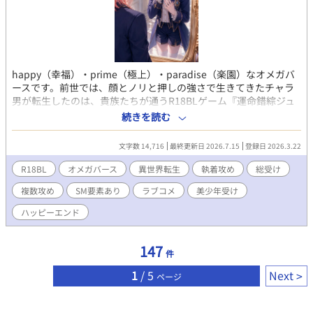
happy（幸福）・prime（極上）・paradise（楽園）なオメガバ
ースです。前世では、顔とノリと押しの強さで生きてきたチャラ
男が転生したのは、貴族たちが通うR18BLゲーム『運命錯綜ジュ
エル学園』の世界だった。しかも役どころは、主人公の恋路を邪
続きを読む
魔する悪役令息ミリアム・サファイア。見た目はショッキングピ
ンク髪の美少年、性別はΩ。前世から一転して、この世界では“抱
文字数 14,716
最終更新日 2026.7.15
登録日 2026.3.22
かれる側”。 ミリアムが前世を思い出した日、氷の第一王子ルク
ス・ダイヤモンド、儚げ主人公セオドール・パール、紅髪の星術
R18BL
オメガバース
異世界転生
執着攻め
総受け
師アステル・ルビー、寡黙な騎士レオン・エメラルド──宝石の
複数攻め
SM要素あり
ラブコメ
美少年受け
名を持つ男たち全員の様子がおかしくなっていく。 全員ヤンデレ
気質の美形攻略対象たちに囲まれながら、空気を読まず欲望に忠
ハッピーエンド
実に突き進む悪役令息ミリアム。 これは、本人だけが楽しそうな
まま、愛と執着と狂気のど真ん中へ突っ込んでいく異世界転生BL
コメディ。 ……あ、間違えた。prime（極上）じゃなくて、
147
件
prison（牢獄）だった！ えへっ。 でも、ハッピーエンド保証。
2026年3月23日BLランキング38位ありがとうございます。お礼の
1
/ 5
Next
ページ
SSを公開しました！