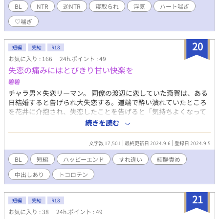
BL
NTR
逆NTR
寝取られ
浮気
ハート喘ぎ
♡喘ぎ
20
短編
完結
R18
お気に入り : 166
24h.ポイント : 49
失恋の痛みにはとびきり甘い快楽を
碧碧
チャラ男×失恋リーマン。 同僚の渡辺に恋していた斎賀は、ある
日結婚すると告げられ大失恋する。道端で酔い潰れていたところ
を花井に介抱され、失恋したことを告げると「気持ちよくなって
頭空っぽにしましょう」となぜか抱かれることに。失恋のショッ
続きを読む
クは、花井の与えてくれる甘い快楽で少しだけ溶けた。「家がな
いからたまに泊めてほしい。見返りは体で払う」と言う花井に絆
文字数 17,501
最終更新日 2024.9.6
登録日 2024.9.5
され、斎賀はずぶずぶと花井にはまっていく。最終的にはいつも
通りゲロ甘ハッピーエンドです。 （R18シーン内容）トコロテ
BL
短編
ハッピーエンド
すれ違い
結腸責め
ン、中イキ、中出し、無理矢理、結腸責め、キスハメなど。
中出しあり
トコロテン
21
短編
完結
R18
お気に入り : 38
24h.ポイント : 49