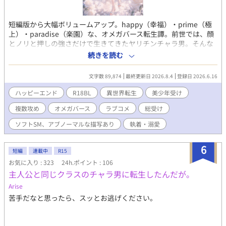
短編版から大幅ボリュームアップ。happy（幸福）・prime（極
上）・paradise（楽園）な、オメガバース転生譚。前世では、顔
とノリと押しの強さだけで生きてきたヤリチンチャラ男。そんな
彼が転生したのは、貴族たちが通うR18BLゲーム『運命錯綜ジュ
続きを読む
エル学園』の世界だった。 しかも役どころは、主人公の恋路を邪
魔する悪役令息ミリアム・サファイア。ピンク髪の美少年Ω。前世
文字数 89,874
最終更新日 2026.8.4
登録日 2026.6.16
とは真逆、“抱かれる側”としての人生が始まる。 だが、前世の記
憶を取り戻したその日から、世界は少しずつ歪み始める。 主人公
ハッピーエンド
R18BL
異世界転生
美少年受け
セオドール・パール。 氷の第一王子ルクス・ダイヤモンド。 紅髪
複数攻め
オメガバース
ラブコメ
総受け
の星術師アステル・ルビー。 寡黙な騎士レオン・エメラルド。 そ
して、まだ見ぬ隠れキャラたち。 宝石の名を持つ美形たちに囲ま
ソフトSM、アブノーマルな描写あり
執着・溺愛
れながらも、空気を読まず、欲望に忠実に突き進む悪役令息ミリ
アム。 これは、本人だけがやたら楽しそうなまま、愛と執着と狂
6
気のど真ん中へ突っ込んでいく、異世界転生BLコメディ。 ……
短編
連載中
R15
あ、間違えた。 prime（極上）じゃなくて、prison（牢獄）だっ
お気に入り : 323
24h.ポイント : 106
た。えへっ。 【短編版からの変更点】 隠れキャラ登場、そしてラ
主人公と同じクラスのチャラ男に転生したんだが。
スボスの正体判明。Rシーンも大幅増量。 本編では語られなかっ
Arise
た、「なぜ彼が悪役令息になったのか」という過去。 監禁されて
いることにも気づかぬまま、溺愛され続ける“その後”の未来ま
苦手だなと思ったら、スッとお逃げください。
で。 甘さと狂気が溶け合う、 HPP（Happy・Prime・Prison）エ
ンドをお楽しみください。