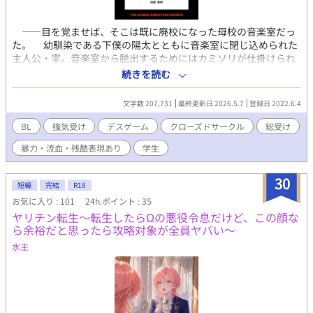
――目を覚ませば、そこは既に廃校になった母校の音楽室だっ
た。 幼馴染である下僕の陽太とともに音楽室に閉じ込められた
主人公・宰。音楽室から脱出するためにはカミソリが仕掛けられ
たピアノの中から鍵を取り出す必要があった。 【廃校に閉じ込め
続きを読む
られた宰含む六人の元同級生たちが、脱出するために色んなゲー
ムをさせられるお話】 性根念曲がった短気強気口悪お坊ちゃま総
文字数 207,731
最終更新日 2026.5.7
登録日 2022.6.4
受け 陰キャ受け過激派盲目幼馴染根暗攻め 女好きゆるゆるサイコ
チャラ男攻め 真面目堅物童貞委員長攻め なんちゃってデスゲーム
BL
強気受け
デスゲーム
クローズドサークル
総受け
／クローズドサークル／元同級生／ギスギス殺伐ラブコメ／幼馴
暴力・流血・残酷表現あり
学生
染／疑似主従 ※注意書きなしで暴力描写、死亡表現、無理やり、
嘔吐、その他諸々倫理観のない描写出てきます。なんでも許せる
方向け。念のためＧ設定してますが、そんなにグロい描写はあり
30
短編
完結
R18
ません。 ※基本資料無しの創作物なので作中の応急措置知識等は
お気に入り : 101
24h.ポイント : 35
適当です。
ヤリチン転生〜転生したらΩの悪役令息だけど、この顔な
ら余裕だと思ったら攻略対象が全員ヤバい〜
水主