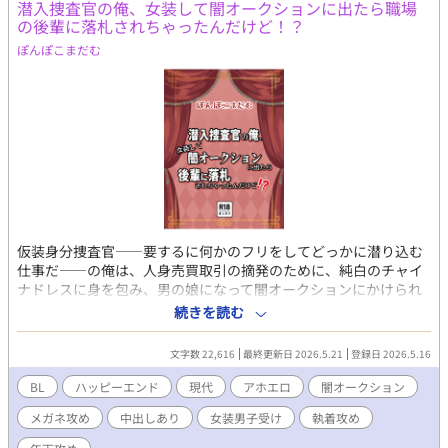
潜入捜査官の俺、女装して闇オークションに出たら職場
の後輩に落札されちゃったんだけど！？
ぽんぽこまだむ
仮装身分捜査官――要するに何かのフリをしてどっかに潜り込む
仕事だ――の俺は、人身売買取引の摘発のために、純白のチャイ
ナドレスに身を包み、男の娘になって闇オークションにかけられ
ることになった。俺を落札するフリをするのは、後輩のキャリア
続きを読む
である藪坂《やぶさか》。 「身代を傾けてでも、手に入れます。
――130万ドル」 あれ、お前なんか目がマジじゃね？ えっ、マ
文字数 22,616
最終更新日 2026.5.21
登録日 2026.5.16
ジで藪坂に落札されちゃったんだけど！？ 「先輩っ！ ずっとこ
うしたかったっ！」 おい、お前堅物メガネ君なんじゃなかったの
BL
ハッピーエンド
現代
アホエロ
闇オークション
かよ！ 「こんなにいやらしい声を出して！」 あ、やめろっ、
メガネ攻め
中出しあり
女装男子受け
執着攻め
ああっ、ああんっ……！ チャラ男先輩受けちゃんの似合いすぎ
るチャイナドレスに、演技で済まされなくなった後輩堅物メガネ