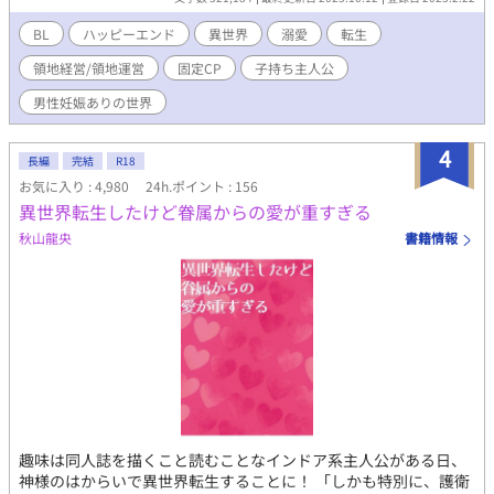
て…、その後どうしたっけ？ 混乱した中でも冷静を装ってその場
を収めた俺。 なんか、みんなズルズルヒラヒラした服を着てい
BL
ハッピーエンド
異世界
溺愛
転生
て、金髪銀髪赤髪緑髪、金瞳赤瞳青瞳紫瞳、カラフルな色を持つ
領地経営/領地運営
固定CP
子持ち主人公
人々。 え？ここどこ？ 俺は誰？ なんで…俺……こんなに……太っ
てるの？豚だよ？白豚だよ？ えーっ！！ 知らない間に異世界転生
男性妊娠ありの世界
していて、しかも14歳の可愛い娘もいて、でもその子が後妻と腹
違いの妹、使用人たちに虐待されていて、チャラ男の婚約者から
4
婚約破棄されかかっていて。 パパの俺はこの伯爵家の婿養子で白
長編
完結
R18
豚で、お家の中もぐちゃぐちゃで悪人がいっぱいで、税金上げ上
お気に入り : 4,980
24h.ポイント : 156
げで領地も不穏でヤバヤバで。 なのに俺は今世の記憶が無い白豚
異世界転生したけど眷属からの愛が重すぎる
ブヒブヒの役立たず！ ヤバイ！詰んだ……。 とにかく、可愛い娘
秋山龍央
書籍情報
を育てて領地を富ませて、ついでに俺はダイエットもして、なん
とか今世で幸せになってやるぞ！ ところで、人の気(オーラ)が見
えるのはこの世界のあるあるですか？ 実は暗い過去持ちの俺でし
たが、元恋人♂がチラチラしてきたり、昔の親友♂に迫られたり
と恋愛方面も忙しい！？ 白豚は今日もたいへんです！ BL展開は後
半になります。 不定期更新になります。 全てゆるゆる設定のなん
ちゃってファンタジーですので、ふわっとした気持ちでお読みく
ださい。 ※感想、コメントに返信しておりません。申し訳ござい
ません。 ※小説家になろう様、カクヨム様にも掲載しておりま
す。
趣味は同人誌を描くこと読むことなインドア系主人公がある日、
神様のはからいで異世界転生することに！ 「しかも特別に、護衛