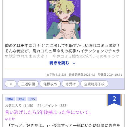
俺の名は田中宗介！ どこに出しても恥ずかしい隠れコミュ障だ！
そんな俺だが、隠れコミュ障ゆえの初手ハイテンションでチャラ
男認定されてまぁ大変！ 今更コミュ障なのがバレるのもチンケ
なプライドが傷つくのでチャラ男のフリをしている！ 友達が著し
続きを読む
く少ない以外は平凡な日常を送っていたはずの俺だけど、何故か
あの、憧れの生徒会長と同室になっちゃって……！？ しかも転校
文字数 419,238
最終更新日 2025.4.6
登録日 2024.10.31
生が何故か俺に懐いてきて、同じ委員会にまで入ってきて！？ 懐
いてきてくれてるのかなコレ！？ わかんないコミュ障だか
BL
王道学園
俺様攻め
総受け
全寮制男子校
ら！！ 後輩に懐かれた経験、“無”だから！ 薄い二年間を送って
きた俺の最後の一年。 憧れの会長と急接近、とまではいかないけ
2
ど友達くらいになれちゃったりするかな！？ 俺一体、どうなっち
短編
完結
R15
ゃうの〜！？ ※ 副題 コミュ障と愉快な仲間たち 【追記】 現実
お気に入り : 1,150
24h.ポイント : 333
の方が忙しくなったため、一日一話以上更新になります。
言い逃げしたら5年後捕まった件について。
なるせ
｢ずっと、好きだよ。｣ …長年ずっと一緒にいた幼馴染に告白を