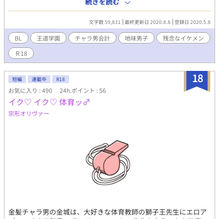
続きを読む
ブ。どこか抜けた笹岡くんを、なんとか振り向かせたい残念イケ
メンである。 妄想を現実にしたい伊集院と、華麗にスルーする
文字数 59,831
最終更新日 2020.8.8
登録日 2020.5.8
笹岡くんのお話です。 R 18は番外編で→番外編表記を『それか
ら編』に変更いたしました。 ⁂ ⁂ ⁂ ⁂ ⁂ ⁂ ⁂
BL
王道学園
チャラ男会計
地味男子
残念なイケメン
スマホのメモに残っていた昔の作品のサルベージ。『ヤマト〜』
Ｒ18
が進まないので、申し訳なくて⋯⋯。 作中『連れ子同士の兄
弟』を『継兄弟』と表記しています。『継兄弟』の正しい意味は
『異母兄弟』ですが、ニュアンス重視の地方ルールでそのままに
18
短編
連載中
R18
いたします。ご了承くださいませ。
お気に入り : 490
24h.ポイント : 56
イク♡ イク♡ 体育ッ♂
宗形オリヴァー
金髪チャラ男の金城は、大好きな体育教師の獅子王先生にエロア