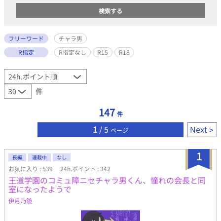
フリーワード
チャラ男
R指定
R指定なし
R15
R18
件
147
件
1
/ 5
Next
ページ
1
長編
連載中
なし
お気に入り : 539
24h.ポイント : 342
王道学園のコミュ障ニセチャラ男くん、憧れの会長と同
室になったようで
伊月乃鏡