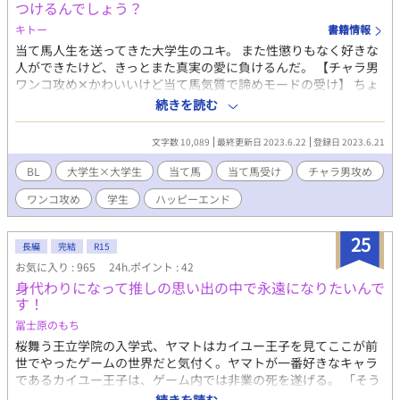
ト編のラストと、旅行・決着編の話です)。 【登場人物の簡易プロ
つけるんでしょう？
フ】 ・朝丘京介(あさおかきょうすけ) 強気で男前な受け。 新社会
キトー
書籍情報
人(23歳)の青年。 179cmの細マッチョ。茶髪。 二歳年上の彼氏
当て馬人生を送ってきた大学生のユキ。 また性懲りもなく好きな
(遥)がいる。 遥の事が大好きで、彼を守るためなら何だってす
人ができたけど、きっとまた真実の愛に負けるんだ。 【チャラ男
る。 ・磨羅石是津俐(まらいしぜつり) チャラめの俺様系DQN攻
ワンコ攻め✕かわいいけど当て馬気質で諦めモードの受け】 ちょ
め。言葉遣いが下品。 バイ。21歳(見た目は20代後半くらい)。 ほ
っとBL漫画の世界のような大学生同士の話です。 ※予告なく性的
ぼ無職のフリーター(複数のセフレのヒモ)。 193cmのゴリマッチ
続きを読む
な表現がふくまれることがあります。 誤字脱字を発見されまし
ョ。銀髪。 耳と舌にピアスをつけ、アソコは真珠入り。 女性のス
たら教えてもらえると助かります。 感想もらえたりお気に入り
トライクゾーンは広く、男性は気が強い相手程、燃える。 ・咲来
文字数 10,089
最終更新日 2023.6.22
登録日 2023.6.21
登録してもらえるととても嬉しいです(⁠^⁠^⁠)
遥(さくらはるか) 京介の年上彼氏。 優しくて気弱な攻め。 25歳の
会社員。 169.5cmの細身。黒髪。 【注意事項とお願い】 ※この
BL
大学生×大学生
当て馬
当て馬受け
チャラ男攻め
小説はフィクションです。実在の人物や団体などとは一切、関係
ワンコ攻め
学生
ハッピーエンド
ありません。 ※筆者は作中の行為を推奨しておりません。 ※好き
嫌いがはっきり分かれる内容となっているので、閲覧は何でもア
リの方のみでお願いします。 ※18歳未満の方は閲覧しないでくだ
25
長編
完結
R15
さい。 ※小説の無断転載・無断使用・自作発言も禁止です。 【追
お気に入り : 965
24h.ポイント : 42
記】 閲覧やお気に入り等、ありがとうございます。 のんびり更新
身代わりになって推しの思い出の中で永遠になりたいんで
ですが、よければ最後までお付き合いいただけると幸いです。
す！
冨士原のもち
桜舞う王立学院の入学式、ヤマトはカイユー王子を見てここが前
世でやったゲームの世界だと気付く。ヤマトが一番好きなキャラ
であるカイユー王子は、ゲーム内では非業の死を遂げる。 「そう
だ！カイユーを助けて死んだら、忘れられない恩人として永遠に