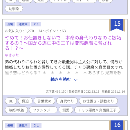
七瀬明 幼馴染:月城颯 ストーカー:不明 ひよったら消します。 誤字
幼馴染
脱字はサイレント修正します。 内容も時々サイレント修正するか
もです。 定期的にタグ整理します。 批判・中傷コメントはお控え
ください。 見つけ次第削除いたします。
15
長編
連載中
R18
お気に入り : 1,270
24h.ポイント : 63
やめて！お仕置きしないで！本命の身代わりなのに嫉妬
するの？〜国から逃亡中の王子は変態悪魔に脅され
る！？〜
ゆきぶた
弟の代わりになれと脅してきた最低男は主人公に対して、何故か
嫉妬したりお仕置き調教してくる話。チャラ悪魔×真面目のすれ
違う恋はどうなる？ ＊ ＊ ＊ ＊ ＊ ＊ あらすじ 兄弟を救
うため国王である父親を殺したデオは、国が混乱している間に逃
続きを読む
亡していた。 そんななか、突然チャラ男冒険者にナンパされてし
まう。そして隣国までついてきたその男の正体は、女遊びが酷く
文字数 436,150
最終更新日 2022.12.11
登録日 2021.1.16
て、弟が本命の最低男だった！？ その最低男にデオは、弟の代わ
りになるから手を出さないでくれと提案するが、逆に弟をダシに
BL
脅迫
言葉責め
身代わり
お仕置き・調教あり
して脅されてしまう。 しかしチャラ男はデオが誰かに触られると
嫉妬/執着
ファンタジー
溺愛
チャラ悪魔×真面目王子
嫉妬したり、お仕置きして調教してきたり、まるで身代わりじゃ
ないように接してきて……次第に惹かれていく自分に戸惑うデオ
は、いつか国に帰ることが出来るのか？ ＊ ＊ ＊ ＊ ＊ ＊
16
長編
連載中
なし
※この世界は人が進化するという概念があるため、作中に出てく