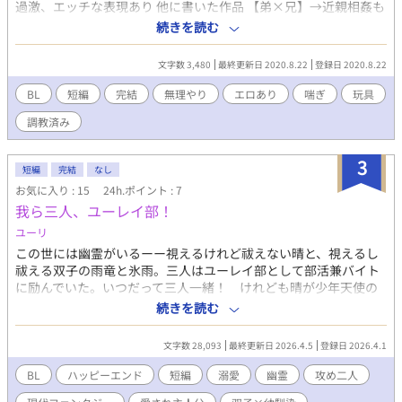
過激、エッチな表現あり 他に書いた作品 【弟×兄】→近親相姦も
の 【ノンケがメスにされる話】→変態×ノンケ 【3人で出来るわ
続きを読む
けない！】→3ｐ、双子×幼馴染 【言葉攻め】→後輩×先輩（社
会人） などなど…
文字数 3,480
最終更新日 2020.8.22
登録日 2020.8.22
BL
短編
完結
無理やり
エロあり
喘ぎ
玩具
調教済み
3
短編
完結
なし
お気に入り : 15
24h.ポイント : 7
我ら三人、ユーレイ部！
ユーリ
この世には幽霊がいるーー視えるけれど祓えない晴と、視えるし
祓える双子の雨竜と氷雨。三人はユーレイ部として部活兼バイト
に励んでいた。いつだって三人一緒！ けれども晴が少年天使の
幽霊に憑かれたり、新しい顧問にプロポーズされちゃったり！？
続きを読む
「お前が勝手に殺されることはねえよ」「お前は俺らが一生かけ
て守んだよ」沸点の低い双子の攻×双子の霊力増幅器な受「死ぬ
文字数 28,093
最終更新日 2026.4.5
登録日 2026.4.1
時は三人一緒！」ーー三人の毎日はドタバタわちゃわちゃです！
BL
ハッピーエンド
短編
溺愛
幽霊
攻め二人