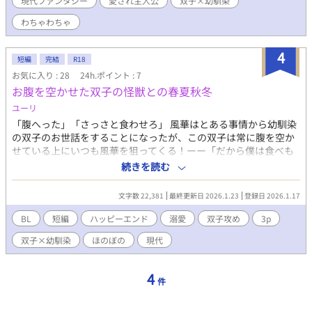
現代ファンタジー
愛され主人公
双子×幼馴染
わちゃわちゃ
4
短編
完結
R18
お気に入り : 28
24h.ポイント : 7
お腹を空かせた双子の怪獣との春夏秋冬
ユーリ
「腹へった」「さっさと食わせろ」 風華はとある事情から幼馴染
の双子のお世話をすることになったが、この双子は常に腹を空か
せている上にいつも風華を狙ってくる！ーー「だから僕は食べも
のじゃありません！」 お腹を空かせた双子の怪獣との春夏秋冬は
続きを読む
いつだって大変！
文字数 22,381
最終更新日 2026.1.23
登録日 2026.1.17
BL
短編
ハッピーエンド
溺愛
双子攻め
3p
双子×幼馴染
ほのぼの
現代
4
件