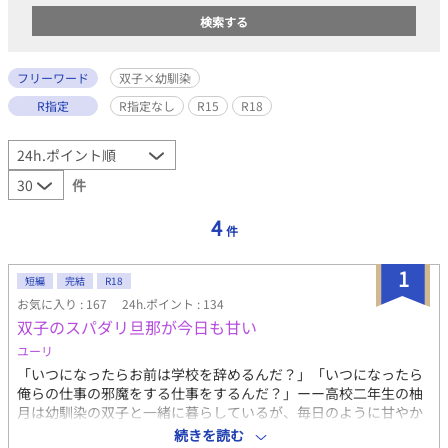
フリーワード
双子×幼馴染
R指定
R指定なし
R15
R18
件
4
件
1
短編
完結
R18
お気に入り : 167
24h.ポイント : 134
双子のスパダリ旦那が今日も甘い
ユーリ
「いつになったらお前は学校を辞めるんだ？」「いつになったら
俺らの仕事の邪魔をする仕事をするんだ？」ーー高校二年生の柚
月は幼馴染の双子と一緒に暮らしているが、毎日のように甘やか
されるも意味のわからないことを言ってきて…「仕事の邪魔をす
続きを読む