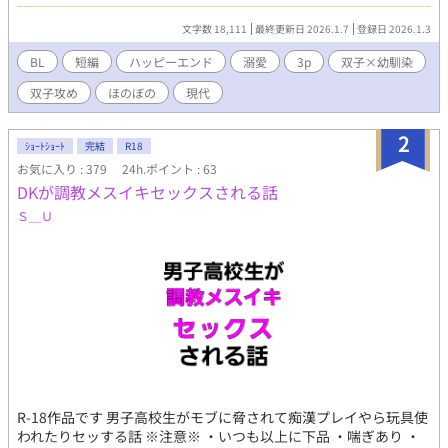
る仕事って何！？」ーー双子のスパダリ旦那は今日も甘いので
す。
文字数 18,111
最終更新日 2026.1.7
登録日 2026.1.3
BL
短編
ハッピーエンド
溺愛
3p
双子×幼馴染
双子攻め
ほのぼの
現代
2
ｼｮｰﾄｼｮｰﾄ
完結
R18
お気に入り : 379
24h.ポイント : 63
DKが調教メスイキセックスされる話
Ｓ＿Ｕ
R-18作品です 男子高校生がモブに脅されて痴漢プレイやら玩具使
われたりセッする話 ※注意※ ・いつも以上に下品 ・喘ぎあり ・