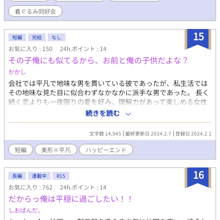
り前に一緒にいすぎて今更好きだと言えない気づかない。 そんな
着ぐるみ同好会
幼馴染たちのお話。 ★上橋清良(高２)×月宮蒼斗(高２) ☆同級生
の幼馴染たちが同好会でわちゃわちゃしながら少しずつ近づいて
15
いきます。 ☆第１回青春×BL小説カップに参加。最終45位でし
短編
完結
なし
た。応援していただきありがとうございました！ ◇表紙素材は、
お気に入り : 150
24h.ポイント : 14
てんぱる様pixiv(ID:2513282)フリー素材よりお借りしています。
その子俺にも似てるから、お前と俺の子供だよな？
かかし
会社では平凡で地味な男を貫いている彼であったが、私生活では
その地味な見た目に似合わずなかなかに派手な男であった。 長く
続く恋よりも一夜限りの愛を好み、理解力があって楽しめる女性
を一番に好んだが、包容力があって甘やかしてくれる年上のイケ
続きを読む
メン男性にも滅法弱かった。 恋人に関しては片手で数えれる程で
あったが、一夜限りの相手ならば女性だけカウントしようか、男
文字数 14,945
最終更新日 2024.2.7
登録日 2024.2.1
性だけカウントしようが、両手両足使っても数え切れない程に節
操がない男。 （本編一部抜粋） ※男性妊娠モノじゃないです ※
短編
美形×平凡
ハッピーエンド
人によって不快になる表現があります ※攻め受け共にお互い以外
と関係を持っている表現があります 全七話、14,918文字 毎朝7:00
16
に自動更新 倫理観がくちゃくちゃな大人2人による、わちゃわち
長編
連載中
R15
ゃドタバタラブコメディ！ ………の、つもりで書いたのですが、
お気に入り : 762
24h.ポイント : 14
どうにも違う気がする。 過去作（二次創作）のセルフリメイクで
だからっ俺は平穏に過ごしたい！！
す もったいない精神
しおぱんだ。