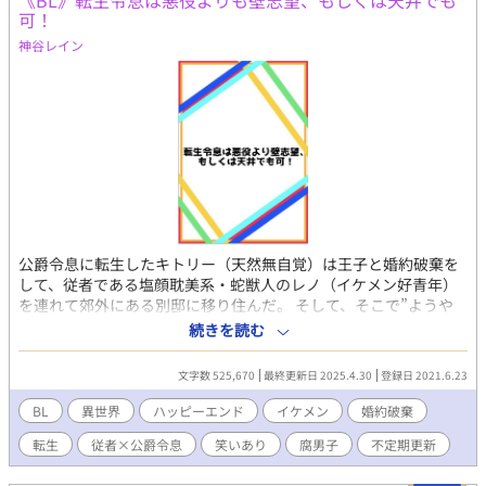
《BL》転生令息は悪役よりも壁志望、もしくは天井でも
可！
神谷レイン
公爵令息に転生したキトリー（天然無自覚）は王子と婚約破棄を
して、従者である塩顔耽美系・蛇獣人のレノ（イケメン好青年）
を連れて郊外にある別邸に移り住んだ。 そして、そこで”ようや
く自由な生活を送れる！”と思っていたキトリーだったが、レノが
続きを読む
村の子に告白されているところを目撃！ BL大好きなキトリーは目
をかっぴらいてのぞき見し、盗み聞きする。でもその事がレノに
文字数 525,670
最終更新日 2025.4.30
登録日 2021.6.23
バレて……。 キトリーは笑って謝るが『自分には好きな人がいま
すので』と言ったレノの言葉が気になり「一体誰が好きなの？」
BL
異世界
ハッピーエンド
イケメン
婚約破棄
と迂闊にも聞いてしまう。 「気になりますか？」と尋ねられて素
転生
従者×公爵令息
笑いあり
腐男子
不定期更新
直に頷けば、キトリーはレノに告白され、迫られて！？ 「俺は主
人公になりたいわけじゃないの！ 壁か天井になりたいんだ