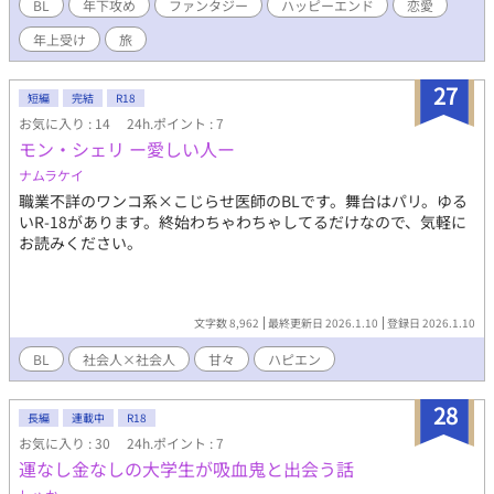
一つ一つを記憶に刻むごとにハクロは成長し、想いもまた変化し
BL
年下攻め
ファンタジー
ハッピーエンド
恋愛
ていく。 全てを越え、二人が辿り着く先、その関係性の行方は。
年上受け
旅
「食って、寝て、生きろ。それから、――できたら楽しめ」 【補
足】 小説家になろうとの同時投稿です。 章タイトル頭の※はR18
描写注意 !!体格が良い方受け!!/平凡✕美形/少しだけ受けの多感な
27
短編
完結
R18
時期に不穏描写/テンポ重視構成
お気に入り : 14
24h.ポイント : 7
モン・シェリ ー愛しい人ー
ナムラケイ
職業不詳のワンコ系×こじらせ医師のBLです。舞台はパリ。ゆる
いR-18があります。終始わちゃわちゃしてるだけなので、気軽に
お読みください。
文字数 8,962
最終更新日 2026.1.10
登録日 2026.1.10
BL
社会人×社会人
甘々
ハピエン
28
長編
連載中
R18
お気に入り : 30
24h.ポイント : 7
運なし金なしの大学生が吸血鬼と出会う話