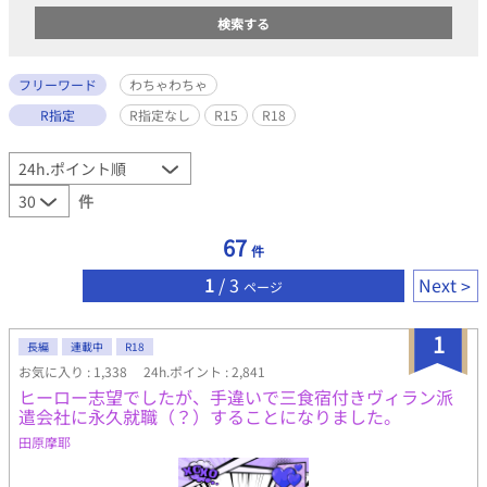
フリーワード
わちゃわちゃ
R指定
R指定なし
R15
R18
件
67
件
1
/ 3
Next
ページ
1
長編
連載中
R18
お気に入り : 1,338
24h.ポイント : 2,841
ヒーロー志望でしたが、手違いで三食宿付きヴィラン派
遣会社に永久就職（？）することになりました。
田原摩耶