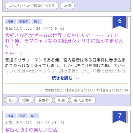
なんだかんだで可愛がってる
友情
6
短編
連載中
R15
お気に入り : 502
24h.ポイント : 63
大好きな乙女ゲームの世界に転生したぞ！……ってあ
れ？俺、モブキャラなのに随分シナリオに絡んでません
か！？
あるのーる
普通のサラリーマンである俺、宮内嘉音はある日事件に巻き込ま
れてあっけなく死んでしまう。 しかし次に目を開けた時、広がっ
ていたのは中世ファンタジー風の風景だった。前世とは似ても似
つかない風貌の10歳の侯爵令息、カノン・アルベントとして生活
続きを読む
していく中、俺はあることに気が付いてしまう。どうやら俺は
「きっと未来は素晴らしく煌めく」、通称「きみすき」という好
文字数 122,301
最終更新日 2025.10.27
登録日 2022.10.30
きだった乙女ゲームの世界に転生しているようだった。 ……とな
れば、俺のやりたいことはただ一つ。シナリオの途中で死んでし
BL
短編
異世界
転生
主人公攻め
まう運命である俺の推しキャラ（モブ）をなんとしてでも生存さ
せたい。 学園に入学するため勉強をしたり、熱心に魔法の訓練を
7
したり。我が家に降りかかる災いを避けたり辺境伯令息と婚約し
長編
完結
R18
たり、と慌ただしく日々を過ごした俺は、15になりようやくゲー
お気に入り : 213
24h.ポイント : 21
ムの舞台である王立学園に入学することができた。 ……って、俺
教授と助手の楽しい性活