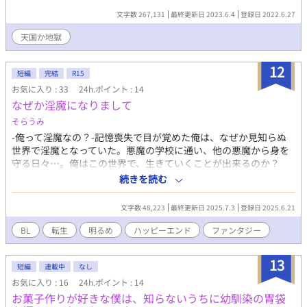
(https://x.com/ifdesign_w) サムネイルデザイン:久万様(
文字数 267,131
最終更新日 2023.6.4
登録日 2022.6.27
https://x.com/00Kuma2525 )
天国か地獄
12
短編
完結
R15
お気に入り : 33
24h.ポイント : 14
なぜか淫魔になりまして
そらうみ
-俺って淫魔なの？-記憶喪失で目が覚めた俺は、なぜか見知らぬ
世界で淫魔となっていた。悪魔の学校に通い、他の悪魔から身を
守る日々…。俺はこの世界で、生きていくことが出来るのか？
【世界観の作り込み緩いです。主人公をわちゃわちゃさせたかっ
続きを読む
ただけです。】
文字数 48,223
最終更新日 2025.7.3
登録日 2025.6.21
BL
転生
明るめ
ハッピーエンド
ファンタジー
13
短編
連載中
なし
お気に入り : 16
24h.ポイント : 14
お菓子作りが好きな僕は、知らないうちに幼馴染の胃袋