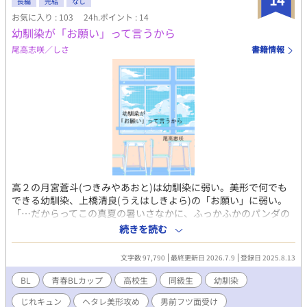
長編
完結
なし
お気に入り : 103
24h.ポイント : 14
幼馴染が「お願い」って言うから
尾高志咲／しさ
書籍情報
高２の月宮蒼斗(つきみやあおと)は幼馴染に弱い。美形で何でも
できる幼馴染、上橋清良(うえはしきよら)の「お願い」に弱い。
「…だからってこの真夏の暑いさなかに、ふっかふかのパンダの
着ぐるみを着ろってのは無理じゃないか？」 里見高校着ぐるみ同
続きを読む
好会にはメンバーが３人しかいない。２年生が二人、１年生が一
人だ。商店街の夏祭りに参加直前、１年生が発熱して人気のパン
文字数 97,790
最終更新日 2026.7.9
登録日 2025.8.13
ダ役がいなくなってしまった。あせった同好会会長の清良は１年
生と背の高さが変わらない蒼斗にパンダの着ぐるみを着てほしい
BL
青春BLカップ​
高校生
同級生
幼馴染
と泣きつく。昔から清良の「お願い」に弱い蒼斗は、仕方なく頷
じれキュン
ヘタレ美形攻め
男前フツ面受け
いたのだが…。 家が隣同士で、子どもの頃からずっと一緒。 当た