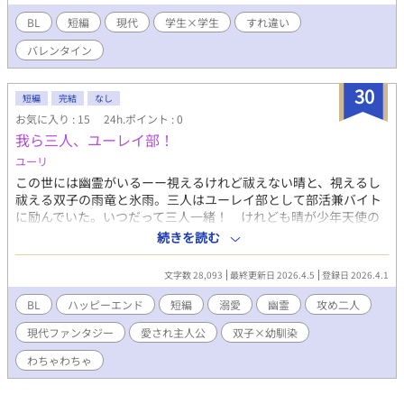
＊成田 ケイ（なりた けい）：大学4年。塾講師のアルバイト。
高校の頃から小松に思いを寄せている。 ・福島 沓子（ふくし
BL
短編
現代
学生×学生
すれ違い
ま とうこ）：ケイがチョコを買った際の販売員。成田のことを
バレンタイン
放っておけない。 ・小松 り花（こまつ りか）：勇至の妹。腐
女子。
30
短編
完結
なし
お気に入り : 15
24h.ポイント : 0
我ら三人、ユーレイ部！
ユーリ
この世には幽霊がいるーー視えるけれど祓えない晴と、視えるし
祓える双子の雨竜と氷雨。三人はユーレイ部として部活兼バイト
に励んでいた。いつだって三人一緒！ けれども晴が少年天使の
幽霊に憑かれたり、新しい顧問にプロポーズされちゃったり！？
続きを読む
「お前が勝手に殺されることはねえよ」「お前は俺らが一生かけ
て守んだよ」沸点の低い双子の攻×双子の霊力増幅器な受「死ぬ
文字数 28,093
最終更新日 2026.4.5
登録日 2026.4.1
時は三人一緒！」ーー三人の毎日はドタバタわちゃわちゃです！
BL
ハッピーエンド
短編
溺愛
幽霊
攻め二人
現代ファンタジー
愛され主人公
双子×幼馴染
わちゃわちゃ