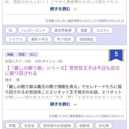
や、意味分からんわ！！ どうやら異世界からやって来たイケメ
ン。 元の世界に戻るには運命の相手と結ばれないといけないらし
続きを読む
い。 そんなこと俺には関係ねー！！と、思っていたのに… 平凡サ
ラリーマンだった俺の人生、異世界人への嫁入りに！？ そんなこ
文字数 210,283
最終更新日 2025.1.21
登録日 2024.10.30
とある！？俺は男ですが！？ イケメンたちとのわちゃわちゃに巻
き込まれ、愛やら嫉妬やら友情やら…平凡生活からの一転！？ ス
BL
ハッピーエンド
異世界転移
溺愛
コメディ
パダリ超絶美形×平凡サラリーマンとの嫁入りラブコメ！！ メイ
シリアス
美形×平凡
年下攻め
完結保証
ンの二人以外に、 ・腹黒×俺様 ・ワンコ×ツンデレインテリ眼鏡
が登場予定。 ※Ｒ18シーンに印は入れていないのでお気をつけく
ださい。 ※前半は日本舞台、後半は異世界が舞台になります。 ※
5
長編
完結
なし
こちらの作品はムーンライトノベルズにも掲載中。 ※完結保証。
お気に入り : 239
24h.ポイント : 85
※ムーンさん用に一話あたりの文字数が多いため分割して掲載。
【「麗しの眠り姫」シリーズ】苦労性王子は今日も従兄
初日のみ４話、毎日６話更新します。 本編５６話×分割２話＋お
に振り回される
まけの１話、合計１１３話。
黒木 鳴
「麗しの眠り姫は義兄の腕で惰眠を貪る」でセレナードたちに振
り回されるお世話係ことエリオット王子視点のお話。エリオット
が親しい一部の友人たちに“王子（笑）”とあだなされることにな
った文化祭の「sleeping beauty」をめぐるお話や生徒会のわち
続きを読む
ゃわちゃなど。【「麗しの眠り姫」シリーズ】第三段！！義兄さ
まの出番が少ないのでBL要素は少なめです。
文字数 17,500
最終更新日 2025.5.15
登録日 2025.5.11
学園
生徒会
苦労性のお世話係
幼馴染
文化祭