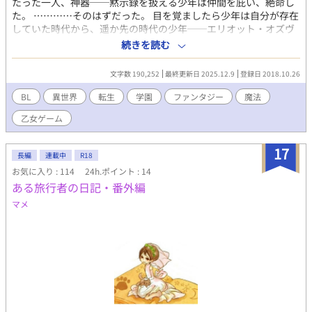
たった一人、神器──黙示録を扱える少年は仲間を庇い、絶命し
た。 …………そのはずだった。 目を覚ましたら少年は自分が存在
していた時代から、遥か先の時代の少年──エリオット・オズヴ
ェルグに転生を遂げていた。 前世とは程遠い、ボサボサな黒髪に
続きを読む
丸眼鏡という……お世辞にも顔が整っているとは言えなかった。
が、掛かっていた術が解けると一転、紅い髪に金色の瞳という生
文字数 190,252
最終更新日 2025.12.9
登録日 2018.10.26
徒会や風紀委員の人たちとは引けを取らない容姿の持ち主だっ
た。 そんなエリオットはいじめを受け、表向きは体調不良として
BL
異世界
転生
学園
ファンタジー
魔法
絶賛休学中。 学園生活は平穏に過ごしたいが、真正面から返り討
乙女ゲーム
ちにすると後々面倒事に巻き込まれる可能性がある。 それならと
陰ながら返り討ちしつつ、唯一いじめから庇ってくれていたデュ
オのフレディと共に学園生活を平穏(？)に過ごしていた。 だが、
17
長編
連載中
R18
そんな最中自身のことをゲームのヒロインだという季節外れの転
お気に入り : 114
24h.ポイント : 14
校生アリスティアによって、平穏な学園生活は崩れ去っていく。
ある旅行者の日記・番外編
生徒会や風紀委員を巻き込むのはいいが、俺だけは巻き込まない
でくれ！！ この物語は平穏にのんびりマイペースに過ごしたいエ
マメ
リオットが、様々な問題に巻き込まれながら、生徒会や風紀委員
の者達と交流を深めていく微BLチックなお話。 そして、前世にて
果たせなかった約束を果たす物語。 ✨こんな人におすすめ✨ BL学
園もののお話を読みたい。 王道だけど、少し違った味付けの学園
ものを読みたい。 性的描写よりも、友情メインで登場人物たちで
わちゃわちゃしてほしい。 男だけじゃなく、女の子も出てきてほ
しい(主人公とは恋仲にはならない) …………etc. ※のんびりマイ
ペースに気が向いた時に投稿していきます。 昔から誤字脱字変換