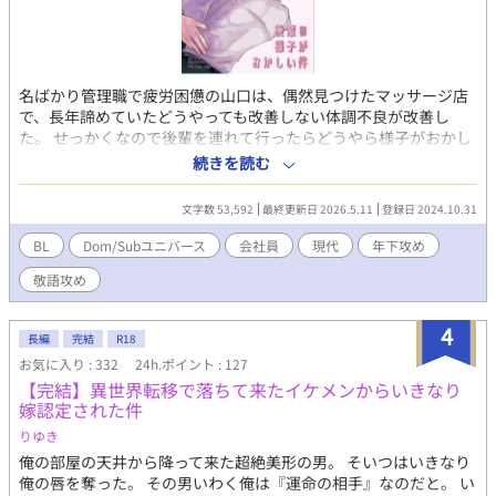
名ばかり管理職で疲労困憊の山口は、偶然見つけたマッサージ店
で、長年諦めていたどうやっても改善しない体調不良が改善し
た。 せっかくなので後輩を連れて行ったらどうやら様子がおかし
くて、もう行くなって言ってくる。 クールだったはずがいつのま
続きを読む
にか世話焼いてしまう年下敬語後輩Dom × （自分が世話を焼い
てるつもりの）脳筋系天然先輩Sub がわちゃわちゃする話。 『加
文字数 53,592
最終更新日 2026.5.11
登録日 2024.10.31
減を知らない初心者Domがグイグイ懐いてくる』と同じ世界で地
続きのお話です。 （全く別の話なのでどちらも単体で読んでいた
BL
Dom/Subユニバース
会社員
現代
年下攻め
だけます）
敬語攻め
https://www.alphapolis.co.jp/novel/21582922/922916390 サブ
タイトルに◆がついているものは後輩視点です。 同人誌版と同じ
表紙に差し替えました。 表紙イラスト：浴槽つぼカルビ様（Ｘ
4
長編
完結
R18
@shabuuma11 ）ありがとうございます！
お気に入り : 332
24h.ポイント : 127
【完結】異世界転移で落ちて来たイケメンからいきなり
嫁認定された件
りゆき
俺の部屋の天井から降って来た超絶美形の男。 そいつはいきなり
俺の唇を奪った。 その男いわく俺は『運命の相手』なのだと。 い