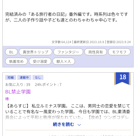
ミスが多い人なので、何かありましたらお伝えいただけれ幸いで
す。 pixivにもゆっくり投稿しております。 病気療養中で、具合悪
完結済みの「ある旅行者の日記」番外編です。時系列は色々です
いことが多いので度々放置しています。 楽しみにしてくださって
が、二人の子作り話や子ども達とのわちゃわちゃ中心です。
いる方ごめんなさい💦 R15は流血表現などの保険ですので、性的
表現はほぼないです。 あったとしても軽いキスくらいですので、
性的表現が苦手な人でも見れる話かと思います。 その時の気分に
よって文章の書き方が違いますので、ところどころ視点がころこ
文字数 64,124
最終更新日 2023.10.9
登録日 2023.9.24
ろ変わってます。 まとまった時間が取れたら修正したいです
ね…。 ♡や📣励みになってます！ ありがとうございます✨️
BL
異世界トリップ
ファンタジー
両性具有
モフモフ
執着攻め
受け溺愛
獣人×人
18
短編
連載中
なし
お気に入り : 39
24h.ポイント : 7
BL禁止学園
椿
【あらすじ】 私立ルミナス学園。 ここは、男同士の恋愛を禁じて
いることで有名な一風変わった学園。 今日も学園では、BL粛清委
員会によって平和と秩序が保たれていた。 【攻め】ツンボコデレ
ナルシスト委員長×【受け】攻めから無理やり委員会に入らされ
続きを読む
た腐男子副委員長 わちゃわちゃラブコメもどきです。 レ〇プ未遂
描写がありますが、全年齢です。