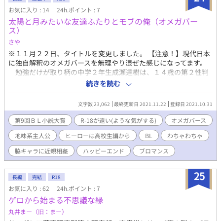
み。食べ物＝人生。人生の全てが食べること中心になっている。
お気に入り : 14
24h.ポイント : 7
藤島圭 高校一年生。一年三組。学級委員長。伝馬と勇太の友
太陽と月みたいな友達ふたりとモブの俺（オメガバー
達。ちょっとナナメに賢い。時々キモいことを口にするが自分が
ス）
キモい自覚はあるのでよし。 松本古矢 体育教師。一年三組副担
さや
任。ウザいくらいにポジティブでうるさい。ほんとにうるさい。
橋爪理博 数学教師。古矢とは同窓生で友人。「五月蠅い」が口
※１１月２２日、タイトルを変更しました。 【注意！】現代日本
癖。数字がトモダチ。 筒井順慶 三学年担当の数学教師。柔道部
に独自解釈のオメガバースを無理やり混ぜた感じになってます。
顧問。ガタイが良く、暢気そうに見えて鋭い。恋人を抱くために
勉強だけが取り柄の中学２年生成瀬達樹は、１４歳の第２性判
体を鍛えている。 副島冴人 吾妻学園理事長。一成の叔父。マン
定において予想外のオメガ判定を受ける。 自分は地味だから絶対
続きを読む
ガに登場しそうな高慢キャラ。全身が尊大という名の細胞の塊で
ベータだと信じて疑っていなかったのに……と衝撃を受けるも、
できている。 貴水原七生 司書。一成の同窓生で友人。バーテン
立ち直る暇もなく教師のパソコンを盗み見たという同級生が自分
文字数 23,062
最終更新日 2021.11.22
登録日 2021.10.31
ダーのような色気のある雰囲気を漂わせているが、ディープな本
と、幼なじみである柚木諒介の第２性を暴露しているところに遭
好きオタク系。 上戸麻樹 三年生。剣道部主将。面倒見が良く人
遇し……。 自称勉強だけが取り柄の地味オメガ・達樹と、感情
第9回ＢＬ小説大賞
R-18が遠い(ような気がする)
オメガバース
も好い。なので、なんだかんだで宇佐美の無二の親友をやれてい
が外に出にくいクーデレなのかクーエロなのかな人妻（？）オメ
地味系主人公
ヒーローは高校生編から
BL
わちゃわちゃ
る。 蘭堂宇佐美 三年生。空手部主将。麻樹とは無二の親友と二
ガ・諒介、立てば芍薬座れば牡丹口を開けばただの中２と称され
言目には豪語している。「！」が乱立するほど声がデカすぎて話
る華やかな美人系残念オメガ・佐々岡光。 ３人で過ごすツッコ
脇キャラに近親相姦
ハッピーエンド
ブロマンス
も長い。 倉本颯天 一年生。剣道部所属。伝馬の部活仲間。「ヤ
ミ不在（※物理にあらず）な友情と恋の物語。 ・胸糞あり・下品
バい」が口癖で、全て「ヤバい」の一言を駆使して毎日暮らして
ありです。ご注意ください。 ・不定期更新です。
25
いる。 深水榮 推理作家。元、吾妻学園教師。祖父はイギリス
長編
完結
R18
人。皮肉家。
お気に入り : 62
24h.ポイント : 7
ゲロから始まる不思議な縁
丸井まー（旧：まー）