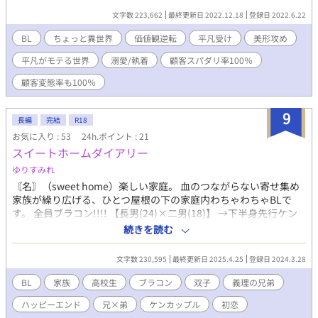
ブ・『普通男子を愛でる会。』で働く普通男子・ユイ君（箕田 唯
文字数 223,662
最終更新日 2022.12.18
登録日 2022.6.22
斗）が、癖の強い美形イケメン達にわちゃわちゃに求愛される
話。 100％スパダリだけど100％変態のイケメンばっか居ます。
BL
ちょっと異世界
価値観逆転
平凡受け
美形攻め
※残念ながら性風俗店のお話ではございません。 ※九割がた悪ふ
平凡がモテる世界
溺愛/執着
顧客スパダリ率100％
ざけです。 深く考えずゆとりある心でご覧下さい。 ※ゆる更新だ
と思われます。 広いお心でお見守り下されば幸いです。
顧客変態率も100％
9
長編
完結
R18
お気に入り : 53
24h.ポイント : 21
スイートホームダイアリー
ゆりすみれ
〘名〙（sweet home）楽しい家庭。 血のつながらない寄せ集め
家族が繰り広げる、ひとつ屋根の下の家庭内わちゃわちゃBLで
す。 全員ブラコン!!!! 【長男(24)×二男(18)】 →下半身先行ケン
カップル 【三男(18)×四男(16)】 →スローペースな初恋同士 長
続きを読む
男・亜楼（あろう） 二男・海斗（かいと） 三男・眞空（まそら）
四男・冬夜（とうや） 父・秀春（ひではる） ※二男と三男は双子
文字数 230,595
最終更新日 2025.4.25
登録日 2024.3.28
で、血がつながっています。 ※近親相姦はありません。
BL
家族
高校生
ブラコン
双子
義理の兄弟
ハッピーエンド
兄×弟
ケンカップル
初恋