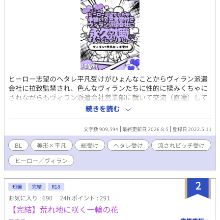
ヒーロー志望のヘタレ平凡受けがひょんなことからヴィラン派遣
会社に拉致監禁され、色んなヴィランたちに性的に揉みくちゃに
されながらもヴィラン派遣会社営業部に就いて交流（直喩）して
いくお話。 ゆるゆるヘタレお人好し流されビッチM平凡総受け／
続きを読む
複数／ラブコメ寄りわちゃわちゃ／明るいレイプ
文字数 909,594
最終更新日 2026.8.5
登録日 2022.5.11
BL
美形×平凡
総受け
ヘタレ受け
流されビッチ受け
ヒーロー／ヴィラン
2
短編
完結
R18
お気に入り : 690
24h.ポイント : 291
【完結】荒れ地に咲く一輪の花