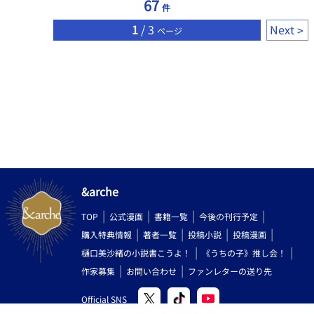
67
件
1
/ 3
Next
ページ
&arche
TOP
公式漫画
書籍一覧
今後の刊行予定
購入特典情報
著者一覧
投稿小説
投稿漫画
樋口美沙緒の小説書こうよ！
《うちの子》推し会！
作家募集
お問い合わせ
ファンレターの送り先
Official SNS