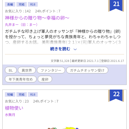
ー！」と叫ぶお話です。 ゴタゴタ、わちゃわちゃ、恋愛よりもち
21
長編
完結
R18
ょいコメディ寄り。 くすっと笑えてもらえたらいいなというお話
お気に入り : 142
24h.ポイント : 7
ですので、ご理解いただければと思います。 またこのお話は実験
神様からの贈り物～幸福の卵～
的な要素も含め、キトリーが女主人公NL版でのお話も投稿してお
ります。 （でも内容はほとんど変わりません） お好きな方で、ど
丸井まー（旧：まー）
うぞ。
ガチムチな叩き上げ軍人のオッサンが『神様からの贈り物』(卵)
を授かって、ちょっと夢見がちな貴族青年と、わちゃわちゃしつ
つ、産卵するお話。 美形貴族青年(２１)×(元)軍人のオッサン(３
５)。 (エロは予告なしです。よろしくお願いいたします) ※ムーン
続きを読む
ライトノベルズさんでも公開しております。
文字数 51,328
最終更新日 2021.7.1
登録日 2021.6.17
BL
異世界
ファンタジー
ガチムチオッサン受け
年下美青年攻め
産卵
22
短編
完結
R18
お気に入り : 23
24h.ポイント : 7
植物使い
水無月