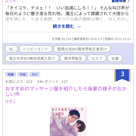
エウラ
書籍情報
「オイコラ、テメェ！！ いい加減にしろ！！」 そんな叫び声が
毎日のように響き渡る荒れ地。 魔王によって蹂躙されて大陸から
姿を消した、とある島国。 かつての島の面影は無く、ほんの少し
海からせり上がった小高い丘にぽつんと大きな樹がそびえ立って
続きを読む
いるだけで何もない荒れ地だった。 だがそこに、ひっそりと一人
の異世界人が舞い降りた。 偶然にも神の采配によって異世界転生
文字数 58,194
最終更新日 2026.6.8
登録日 2023.10.13
した彼に、また偶然にも巡り会い一目惚れをした聖騎士。 そんな
二人のわちゃわちゃな日常。 性懲りも無く突発的に短編投稿しち
BL
ハッピーエンド
聖騎士攻めX異世界転生者受け
ゃいました。 長くても2，3話で終わる予定です。 ※サブタイトル
美丈夫攻めX無自覚美人受け
異世界転生
エルフ
社畜
に前中後としてましたが、３話でも終わらなくなりそうなので数
字を振ります。スミマセン。 おおざっぱに説明しつついちゃいち
ゃするだけのお話です。 頭を空っぽにしてお読み下さいませ。 男
3
短編
完結
R18
女ともに存在しますが、女性は少ないです。王侯貴族が囲っちゃ
お気に入り : 163
24h.ポイント : 127
う感じですね。 魔法で男も孕めるので同性婚は普通です(描写はあ
おすすめのマッサージ屋を紹介したら後輩の様子がおか
りませんが、女同士でも魔法で孕めます)。 単なる思いつきで書い
しい件
てるのでご都合主義です。ご了承下さいませ。 ※完結しました。
ありがとうございます。
ひきこ