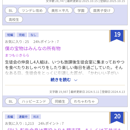
文字数 28,747
最終更新日 2025.10.15
登録日 2025.10.15
BL
ツンデレ攻め
美形×平凡
学園
腐男子受け
高校生
19
短編
完結
なし
お気に入り : 25
24h.ポイント : 7
僕の宝物はみんなの所有物
まつも☆きらら
生徒会の仲良し4人組は、いつも放課後生徒会室に集まっておやつ
を食べたりおしゃべりをしたり楽しい毎日を過ごしていた。そん
なある日、生徒会をとっくに引退した匠が、「かわいい子がい
た！」と言い出した。転入生らしいその子はとてもきれいな男の
続きを読む
子で、４人組は同時に彼に一目ぼれしてしまったのだった。お互
いライバルとなった４人。何とかその美少年を生徒会に入れるこ
文字数 19,987
最終更新日 2024.5.11
登録日 2024.4.13
とに成功したけれど、４人の恋は前途多難で・・・。
BL
ハッピーエンド
同級生
わちゃわちゃ
20
長編
連載中
R18
お気に入り : 1,213
24h.ポイント : 7