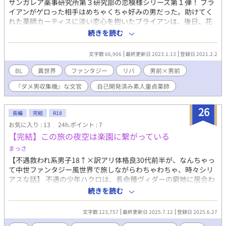
サンガレア薬事研究所第３研究部の恋模様シリーズ第１弾！ ブラ
イアンがゲロった相手はめちゃくちゃ好みの男だった。助けてく
れた薬師カーティスに淡い恋心を抱いたブライアンは、後日、花
街の娼館の近くでカーティスと再会する。 ネコ経験しかない『ダ
続きを読む
メ男収集機』な文官と自己開発済み素人童貞なヘタレ薬師がわち
ゃわちゃしながらリバるお話。 (リバです。タイトルがアレな感じ
文字数 66,906
最終更新日 2023.1.13
登録日 2021.2.2
ですか、吐瀉表現は冒頭だけになります。エロあります。エロは
予告なしです。よろしくお願いいたします) ※ムーンライトノベル
BL
異世界
ファンタジー
リバ
男前×男前
ズさんでも公開しております。
『ダメ男収集機』な文官
自己開発済み素人童貞薬師
26
長編
完結
R18
お気に入り : 13
24h.ポイント : 7
【完結】この旅の夜空は楽園に繋がっている
まっさ
【不遇救われ系男子18↑×訳アリ体格良30代前半が、なんちゃっ
て中世ファンタジー風世界で旅しながらわちゃわちゃ、時々シリ
アスな話】 不遇の少年ハクロは、長命種ヴィダーの窮地に居合わ
せ、訳も分からぬまま契約することになった。その事故的な、そ
続きを読む
して一方的だった契約を破棄するため、二人は長命種の住まう北
の地『楽園』への旅に出る。 砂色の聖地、地中深くの遺跡、祭り
文字数 123,757
最終更新日 2025.7.12
登録日 2025.6.27
の王都。鼻腔くすぐる美食に、襲来する獣。数えきれぬ夜と暁。