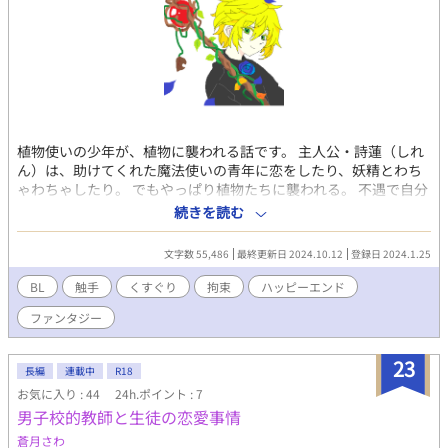
植物使いの少年が、植物に襲われる話です。 主人公・詩蓮（しれ
ん）は、助けてくれた魔法使いの青年に恋をしたり、妖精とわち
ゃわちゃしたり。 でもやっぱり植物たちに襲われる。 不遇で自分
勝手で自分の容姿が整っていることを理解している生意気美少年
続きを読む
が主人公です。
文字数 55,486
最終更新日 2024.10.12
登録日 2024.1.25
BL
触手
くすぐり
拘束
ハッピーエンド
ファンタジー
23
長編
連載中
R18
お気に入り : 44
24h.ポイント : 7
男子校的教師と生徒の恋愛事情
蒼月さわ