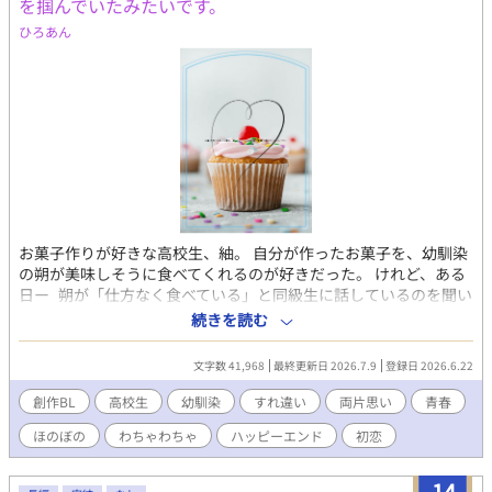
を掴んでいたみたいです。
ひろあん
お菓子作りが好きな高校生、紬。 自分が作ったお菓子を、幼馴染
の朔が美味しそうに食べてくれるのが好きだった。 けれど、ある
日ー 朔が「仕方なく食べている」と同級生に話しているのを聞い
てしまい、迷惑になっていたと思い込んでしまう。 それから紬
続きを読む
は、朔にお菓子をあげる事が出来なくなってしまう。 そして数年
後ー 再び朔にお菓子をあげる事になって…？ 勘違いからすれ違
文字数 41,968
最終更新日 2026.7.9
登録日 2026.6.22
った幼馴染の、お菓子を巡る恋のお話。
創作BL
高校生
幼馴染
すれ違い
両片思い
青春
ほのぼの
わちゃわちゃ
ハッピーエンド
初恋
14