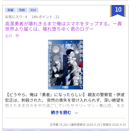
10
長編
完結
R18
お気に入り : 4
24h.ポイント : 21
高潔勇者が壊れきるまで俺はスマホをタップする。ー異
世界より届くは、壊れ堕ちゆく君のログー
土川 竹
【どうやら、俺は『勇者』になったらしい】 親友の警察官・伊波
宏正は、刺殺された。 突然の喪失を受け入れられず、深い絶望を
抱えたまま日々をやり過ごしていたサラリーマン・春山凪。 ある
時、凪のスマホに届いた奇妙な通知。 訝しみながらタップする
続きを読む
と、SNSアプリが開く。新規投稿として画面に映ったのは、異世
界で勇者として生きる宏正の姿だった。 無事を喜び、応援する
文字数 76,201
最終更新日 2026.5.29
登録日 2026.4.10
凪。しかし—— ログは徐々に不穏を帯び、タップするたびに『勇