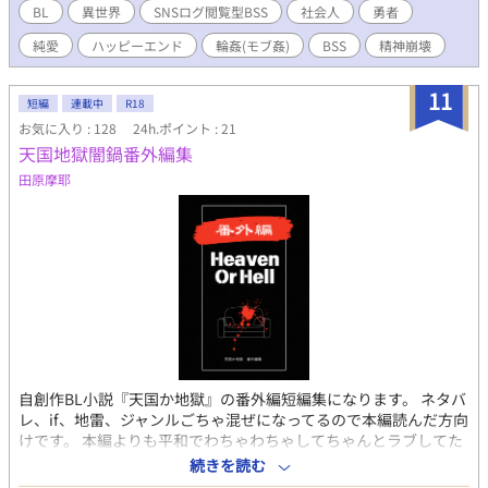
者』は壊れていく。 凪の同期・鈴木湊と、宏正の従者・グレン。
BL
異世界
SNSログ閲覧型BSS
社会人
勇者
ディスプレイに隔てられた四人の想いは、交わらない。 喪失と、
純愛
ハッピーエンド
輪姦(モブ姦)
BSS
精神崩壊
それでも続く生を描いた現代×異世界ダークファンタジーBL。 ※
一部性描写を含むため、シリーズ全体をR-18とします。 ※本作品
には非同意による性行為・自死未遂が含まれます。 《連載版＋書
11
短編
連載中
R18
き下ろし＝完全版、本日発売開始！》 定価1,540円 → セール価格
お気に入り : 128
24h.ポイント : 21
1,232円（20%OFF・06/04 23:59まで） DLsite：
天国地獄闇鍋番外編集
https://dlsharing.com/bl-
touch/work/=/product_id/RJ01625971.html 【収録内容(◇:完全
田原摩耶
版限定)】 ・凪ルート「1周目」(性描写薄め/約70000字) ◇宏正ル
ート「2周目」(性描写濃いめ/宏正・グレン視点/約55000字) ◇外
伝2本(約20000字) 湊×凪:甘々わちゃわちゃ初夜 グレン×宏
正:終章後のしっとりセックス ◇補足ログ(各キャラのこぼれ話・
バッドエンド案一覧) ※pixivにも同内容を投稿しています。
（https://www.pixiv.net/novel/show.php?id=27779326）
【CP】 〈両片想い〉 人たらしリーマン⇄爽やか警察官 〈成立
後〉 ・エリート風リーマン×人たらしリーマン ・寡黙年下従
者×高潔闇堕ち勇者 【要素】 異世界召喚／社会人BL／SNSログ閲
覧型BSS／サラリーマン／勇者／主従／精神崩壊／闇堕ち／純愛
自創作BL小説『天国か地獄』の番外編短編集になります。 ネタバ
／ハッピーエンド 【プレイ内容】 〈鬼畜系〉 無理矢理・大勢・
レ、if、地雷、ジャンルごちゃ混ぜになってるので本編読んだ方向
フェラ・モブ・野外・壁尻・媚薬 〈純愛系 ※書き下ろし〉 初夜
けです。 本編よりも平和でわちゃわちゃしてちゃんとラブしてた
（キス・兜合わせ・正常位） 和姦（キス・攻めフェラ・対面座
りしてなかったりします。
位） 【クレジット】 表紙イラスト：カタノ様
続きを読む
(https://x.com/katanosk) 表紙デザイン：しま様