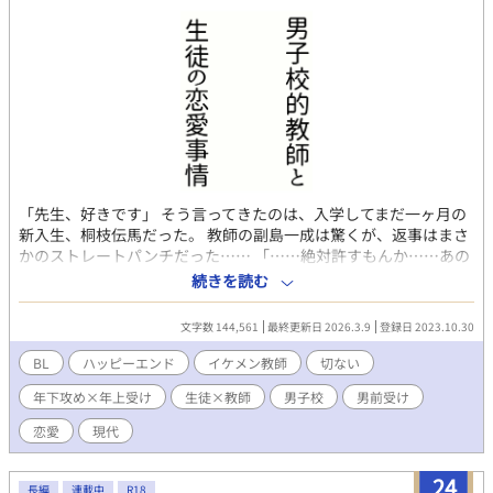
「先生、好きです」 そう言ってきたのは、入学してまだ一ヶ月の
新入生、桐枝伝馬だった。 教師の副島一成は驚くが、返事はまさ
かのストレートパンチだった…… 「……絶対許すもんか……あの
暴力教師」 クセ強な教師たちに、元気な生徒たちがわちゃわちゃ
続きを読む
と入り乱れ、男子校の日常は今日も賑やかに展開する。 体育会系
で一直線な生徒 ×三白眼が冴える男前な教師。 ライトなコメディ
文字数 144,561
最終更新日 2026.3.9
登録日 2023.10.30
テイストの男子校BL小説をめざして書いています。 ※「承前」を
全面改稿しました、2024、10、31。 登場する人たち 副島一成
BL
ハッピーエンド
イケメン教師
切ない
日本史教師。一年三組の担任。20代。三白眼が怖いが男前。どう
年下攻め×年上受け
生徒×教師
男子校
男前受け
して教師になったのかと生徒たちから不思議がられているくらい
に教師という職業が似合わないらしい。 桐枝伝馬 高校一年生。
恋愛
現代
一年三組。剣道部所属。何事にも直球タイプで、猪突猛進に担任
の副島に告白したらストレートパンチを受けて振られた。 綾野勇
24
太 高校一年生。一年三組。サッカー部所属。伝馬とは幼馴染
長編
連載中
R18