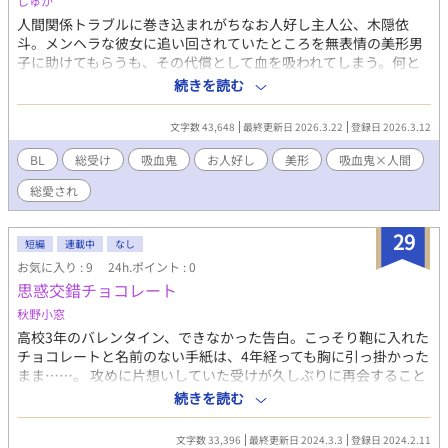
しゅか
人間関係トラブルに巻き込まれがちなお人好し主人公、木隠依
斗。メンヘラな彼女に追い回されていたところを無表情の美形男
子に助けてもらうも、その代償として血を吸われてしまう。何と
その男は吸血鬼だった。 持ち前の運（不運）とお人好しパワーで
続きを読む
依斗がいろんな人とのトラブルに巻き込まれていく、わちゃわち
ゃ（？）吸血鬼BLです。 ※主人公総受け予定 ※無理矢理描写ある
文字数 43,648
最終更新日 2026.3.22
登録日 2026.3.12
けど、主人公そんなに気にしないタイプなので明るめです（多
分）
BL
総受け
吸血鬼
お人好し
美形
吸血鬼×人間
総愛され
29
短編
連載中
なし
お気に入り : 9
24h.ポイント : 0
思惑交錯チョコレート
秋野小窓
高校3年のバレンタイン、できなかった告白。こっそり鞄に入れた
チョコレートと名前のない手紙は、4年経っても胸に引っ掛かった
まま……。 攻めに片想いしていた受けが久しぶりに再会すること
になり、お節介な外野が首を突っ込んでわちゃわちゃするお話で
続きを読む
す。 ＊小松 勇至（こまつ ゆうじ）：大学4年。進学のため一
人暮らししていたが、卒業を間近に控え実家に戻ってきている。
文字数 33,396
最終更新日 2024.3.3
登録日 2024.2.11