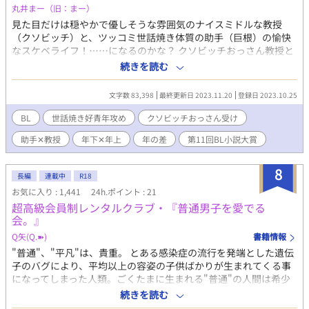
の推しモブがいないんだが？ それに、なんでか主人公と一緒にイ
丸井まー（旧：まー）
ベントに巻き込まれてるんだが！？ 由緒正しきモブである俺の運
見た目だけは穏やかで優しそうな雰囲気のナイスミドルな教授
命、どうなっちゃうんだ！？ ・・・・・ 乙女ゲームに転生した男
（クソビッチ）と、ツッコミ世話焼き体質の助手（巨根）の愉快
が攻略対象及びその周辺とわちゃわちゃしながら学園生活を送る
なスケベライフ！……になるのかな？ クソビッチおっさん教授と
話です。主人公が攻めで、学園卒業まではキスまでです。 始めに
世話焼き好青年助手がわちゃわちゃしているお話。 世話焼き好青
死ネタ、ちょくちょく虐待などの描写は入るものの相手が出てき
続きを読む
年助手✕クソビッチおっさん教授。 ※全２１話+小話です。 ※ム
た後は基本ゆるい愛され系みたいな感じになるはずです。
ーンライトノベルズさんでも公開しております。
文字数 83,398
最終更新日 2023.11.20
登録日 2023.10.25
BL
世話焼き好青年攻め
クソビッチおっさん受け
助手✕教授
年下✕年上
年の差
第11回BL小説大賞
8
長編
連載中
R18
お気に入り : 1,441
24h.ポイント : 21
超高級会員制レンタルクラブ・『普通男子を愛でる
会。』
Q矢(Q.➽)
書籍情報
"普通"、"平凡"は、貴重。 とある感染症の流行を発端とした遺伝
子のバグにより、平均以上の容姿の子供ばかりが生まれてくる事
になってしまった人類。ごくたまに生まれる"普通"の人間は希少
種扱いで逆に価値が高騰。 人々は"普通"に飢えていた…。 そんな
続きを読む
世界で、利用顧客スパダリ率100％の超高級会員制レンタルクラ