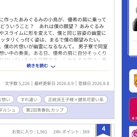
に作ったあみぐるみの小鳥が、優希の肩に乗って
 どういうこと？ あれは僕の願望？ あみぐるみ
やスライムに形を変えて、僕と同じ容姿の幽霊に
ピッタリくっ付く姿は、まるで僕の願望みたい。
、僕の片想いが幽霊になるなんて。 男子寮で同室
想い中の奏楽。ある日、優希の肩に自分そっくり
り付いているのを目撃する。しかもその姿は、奏
続きを読む
あみぐるみの小鳥から変化したものだった。七不
映る真実と、優希の肩に残る違和感。これは呪い
れとも――。 すれ違う想いと怪異が交錯する、青
文字数 5,226
最終更新日 2026.8.9
登録日 2026.8.8
L。 ※表紙はAIにて作成。本文は作者の自作です。
は一切使用しておりません。
片想い
すれ違い
正統派王子様×健気可愛い系
ダルシュ
第2回青春BLカップ
4
お気に入り : 1,561
24h.ポイント : 369