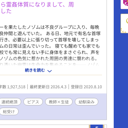
たら霊姦体質になりまして、周
ました
ーを果たしたノゾムは不良グループに入り、毎晩
良仲間と遊んでいた。 ある日、地元で有名な首塚
行き、必要以上に張り切って首塚を壊してしまっ
ムの日常は歪んでいった。 寝ても醒めても家でも
校でも常に見えない手に身体をまさぐられ、声を
ノゾムの色気に惹かれた周囲の男達に襲われる。
り憑いた幽霊は生命力を集めることを──ノゾム
続きを読む
と交わらせることを目的としていたのだ。 不良グ
スに脅されて性奴隷になり、イジメていた相手や
いた教師にまで犯され、心身共に限界になったノ
数 1,927,518
最終更新日 2026.4.3
登録日 2020.8.10
た幼馴染みの正体は…… ──── ──────
員ヤンデレ！？ 全話エロシーンありの現代Ｂ
霊は出ますがホラーではありません、開発＆当て馬
連続絶頂
ピアス
教師×生徒
幼馴染み
※若干の暴力・凌辱表現を含みます。 ※攻めが複数
総受け
性は不良ボス(先輩)、幼馴染み、教師、イジメられ
他モブ、になります。 ※主人公は嫌がっても痛が
れることがあります。 ※各話タイトルは攻めの行