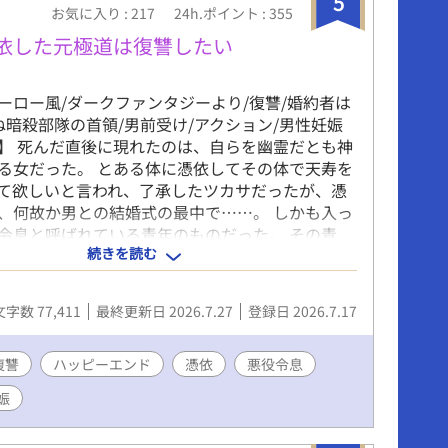
5
お気に入り : 217
24h.ポイント : 355
います、うっすら内容が分かると思いますのでご
い。 ※拙作「俺の名前は今日からポチです」「と
憑依した元極道は復讐したい
の遅過ぎた初恋」「ストーカー気質な青年の恋は
の世界の未来の話となっておりますが、もちろん
ーロー風/ダークファンタジーより/復讐/婚約者は
しみ頂けます。
ね暗殺部隊の首領/男前受け/アクション/男性妊娠
】 死んだ直後に現れたのは、自らを幽霊だとも神
る女だった。 とある体に憑依してその体で天寿を
て欲しいと言われ、了承したツカサだったが、憑
、何故か男との結婚式の最中で……。 しかも入っ
令息と呼ばれている青年のものだった。 その青
続きを読む
を巡って様々な事実が発覚していき？ ♡や一言コ
メも大歓迎🙏✨)で応援していただけると嬉しいで
文字数 77,411
最終更新日 2026.7.27
登録日 2026.7.17
復讐
ハッピーエンド
憑依
悪役令息
娠