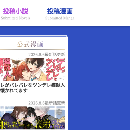
投稿小説
投稿漫画
Submitted Novels
Submitted Manga
2026.8.6最新話更新
レがバレバレなツンデレ猫獣人
懐かれてます
2026.8.6最新話更新