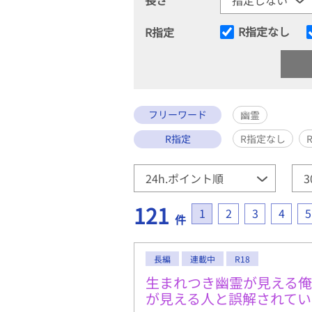
R指定なし
R指定
フリーワード
幽霊
R指定
R指定なし
121
1
2
3
4
5
件
長編
連載中
R18
生まれつき幽霊が見える
が見える人と誤解されてい