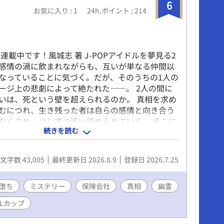
6
お気に入り : 1
24h.ポイント : 214
連載中です！風城志 著 J-POPアイドルを夢見る2
感情の渦に飲まれながらも、互いが単なる仲間以
なっていることに気づく。だが、そのうちの1人の
ージ上の悲劇によって絶たれた――。 2人の間に
いは、死という壁を超えられるのか。 真相を求め
むにつれ、生き残った者は自らの感情と向き合う
なくされ、少しずつ追い詰められていく。 そこに
続きを読む
秘密、利己心、個人の思惑。そして、兆円単位の
ぐる企業の闇が、彼の未来をも脅かし始める
---------------------------------------------------
文字数 43,005
最終更新日 2026.8.9
登録日 2026.7.25
春BLカップ エントリーのお知らせ】初日から11
も『幽霊アイドル』をお読みいただき、誠にありが
ます。 このたび、当作品『幽霊アイドル』を、ア
堕ち
ミステリー
保険会社
真相
幽霊
ス主催の「第2回青春BLカップ」にエントリーい
Lカップ
。 エントリー初日から、なんと総合ランキング11
晴らしい結果をいただいております。これもひと