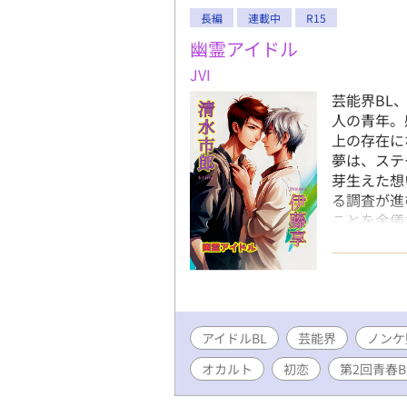
長編
連載中
R15
幽霊アイドル
JVI
芸能界BL、
人の青年。
上の存在に
夢は、ステ
芽生えた想
る調査が進
ことを余儀
絡むのは、
保険金をめ
――。 --------
【第2回青
位！ いつ
アイドルBL
芸能界
とうござい
ノンケ
ルファポリ
オカルト
初恋
第2回青春B
たしました
位という素