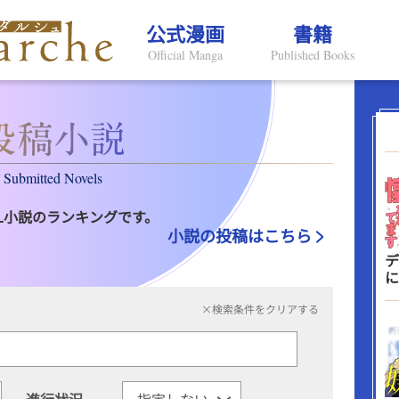
公式漫画
書籍
Official Manga
Published Books
Submitted Novels
L小説のランキングです。
小説の投稿はこちら
デ
に
×検索条件をクリアする
進行状況