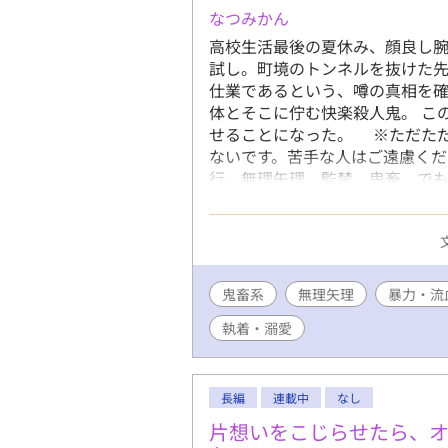
なつみかん
高校生活最後の夏休み、顔良し
試し。町境のトンネルを抜けた
仕業であるという、噂の真相を確
体とそこに佇む快楽殺人鬼。 こ
せることになった。 ※ただた
ないです。苦手な人はご遠慮く
行、無理矢理、監禁、鬼畜、でも
表現含む
鬼畜系
無理矢理
暴力・流
執着・溺愛
長編
連載中
なし
片想いをこじらせたら、