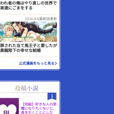
われ者の俺はやり直しの世界で
弟達にごまをする
2026.8.6最新話更新
罪された当て馬王子と愛したが
黒龍陛下の幸せな結婚
公式漫画をもっと見る
1
【完結】好きな人の邪
魔になりたくないと、
身を引くことにした