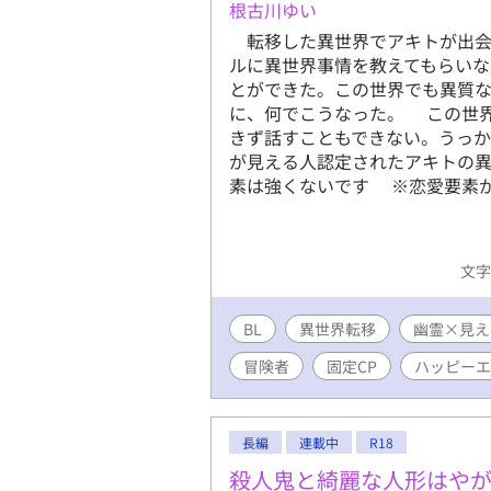
根古川ゆい
転移した異世界でアキトが出会
ルに異世界事情を教えてもらい
とができた。この世界でも異質
に、何でこうなった。 この世
きず話すこともできない。うっ
が見える人認定されたアキトの
素は強くないです ※恋愛要素
文字数
BL
異世界転移
幽霊×見え
冒険者
固定CP
ハッピーエ
長編
連載中
R18
殺人鬼と綺麗な人形はや