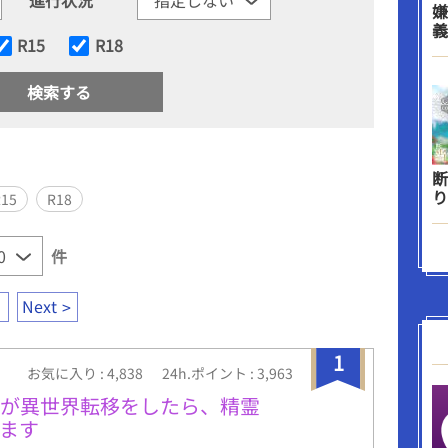
嫌
義
R15
R18
断
り
R15
R18
件
Next
1
お気に入り : 4,838
24h.ポイント : 3,963
俺が異世界転移をしたら、精霊
ます