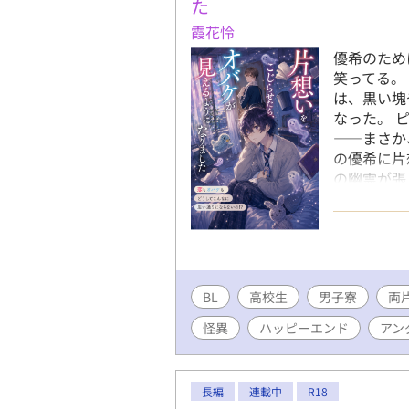
た
霞花怜
優希のため
笑ってる。
は、黒い塊
なった。 
――まさか
の優希に片
の幽霊が張
楽が作った
思議の鏡に
なのか、そ
春ホラーB
本文にAI
BL
高校生
男子寮
両
怪異
ハッピーエンド
アン
長編
連載中
R18