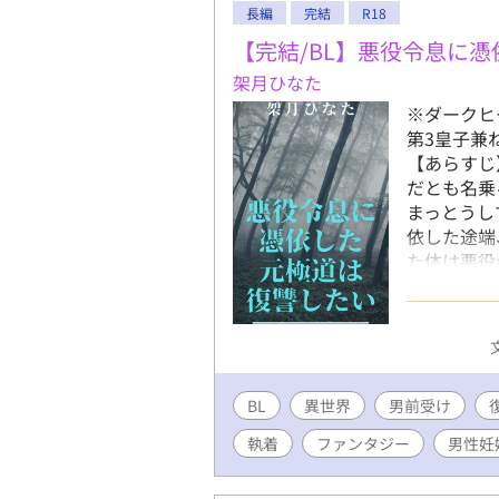
長編
完結
R18
動を表して
活用くださ
【完結/BL】悪役令息に
ある大学生
架月ひなた
実るのか」
※ダークヒ
単体でお楽
第3皇子兼
【あらすじ
だとも名乗
まっとうし
依した途端
た体は悪役
年、アレス
メ（長文コ
す🥹
BL
異世界
男前受け
執着
ファンタジー
男性妊