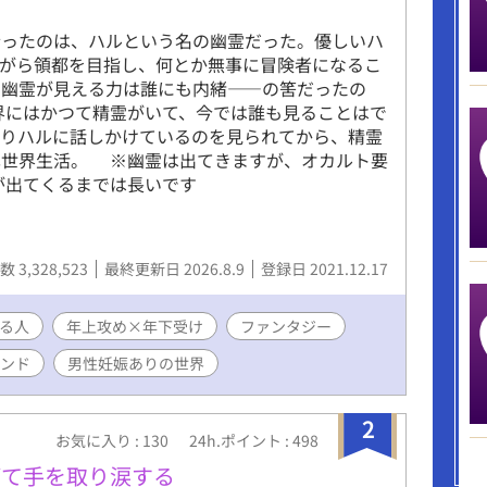
ったのは、ハルという名の幽霊だった。優しいハ
ながら領都を目指し、何とか無事に冒険者になるこ
な幽霊が見える力は誰にも内緒――の筈だったの
界にはかつて精霊がいて、今では誰も見ることはで
かりハルに話しかけているのを見られてから、精霊
異世界生活。 ※幽霊は出てきますが、オカルト要
が出てくるまでは長いです
 3,328,523
最終更新日 2026.8.9
登録日 2021.12.17
る人
年上攻め×年下受け
ファンタジー
ンド
男性妊娠ありの世界
2
お気に入り : 130
24h.ポイント : 498
がて手を取り涙する