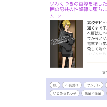
いわくつきの首塚を壊し
囲の男共の性奴隷に堕ち
ムーン
高校デビュ
遅くまで不
へ肝試しへ
てからノゾ
電車でも学
殺して喘ぐ
ノゾムに取
を生身の男
ループのボ
バカにして
文字
ゾムが頼っ
登場人物全
BL
不良受け
ヤンデレ
Ｌ！ ※幽
役です。 
いじめられっ子
先輩×後輩
います。属
っ子、その
っても犯さ