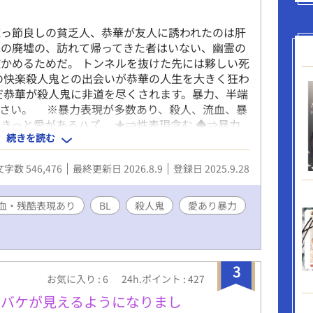
腕っ節良しの貧乏人、恭華が友人に誘われたのは肝
先の廃墟の、訪れて帰ってきた者はいない、幽霊の
かめるためだ。 トンネルを抜けた先には夥しい死
の快楽殺人鬼との出会いが恭華の人生を大きく狂わ
だ恭華が殺人鬼に非道を尽くされます。暴力、半端
ださい。 ※暴力表現が多数あり、殺人、流血、暴
きっと愛があるハズ。 ★⇒性表現含む ◆⇒暴力
続きを読む
文字数 546,476
最終更新日 2026.8.9
登録日 2025.9.28
血・残酷表現あり
BL
殺人鬼
愛あり暴力
3
お気に入り : 6
24h.ポイント : 427
オバケが見えるようになりまし