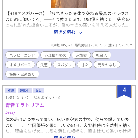
【R18オメガバース】「疲れきった身体で交わる最高のセックス
のために働いてる」——そう教えたαは、Ωの僕を捨てた。失恋の
のちに訪れた出会いこそが、僕の本当の願いを叶える人だった。
✦オリジナル要素を含むオメガバース✦ハッピーエンド保証✦唐突
続きを読む
にR18描写が入ります。序盤は控えめ、後半は甘々溺愛Rシーンで
す。ラストは、クズ男の独白。 ▶︎完結後について 本作は、アルフ
文字数 105,673
最終更新日 2026.2.16
登録日 2025.9.25
ァポリスのほかにムーンライトノベルズにも投稿しております。
アルファポリス版では“余韻”を大切にして掲載を控えたお話を、
ハッピーエンド
心理描写多め
家族愛
社会人
ムーンライト版では少し踏み込んで描いております。 お時間があ
オメガバース
失恋
スパダリ
甘々
元サヤなし
りましたら、そちらものぞいていただけると嬉しいです。 閑話
木曜日 https://novel18.syosetu.com/n2704kx/24 報告
妊娠・出産あり
https://novel18.syosetu.com/n2704kx/25/ お宅訪問
https://novel18.syosetu.com/n2704kx/26/ 物語の区切りの良い
4
ところで完結としましたが、今後は、ゆっくりペースでショート
短編
連載中
なし
ストーリーを追加していくつもりです。 今後ともよろしくお願い
お気に入り : 2
24h.ポイント : 0
します。
青春モラトリアム
Zessy
隣の芝はいつだって青い。凪いだ空気の中で、傍らで燃えていた
のだ──。 全国優勝を果たしたあの日、友野絆侍は突然剣を捨て
た。 理由を告げぬまま姿を消した相棒を、直史はただ追いかけ続
けていた。 そして高校の初日、直史が再び見つけたのは―― 剣で