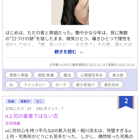
はじめは、ただの客と男娼だった。艶やかな少年は、背に無数
の“口づけの跡”を宿したまま、微笑ひとつ、囁きひとつで理性を
溶かしてゆく。「僕、高いけど──大丈夫？」その夜、選んだの
は私だった。 けれど、選ばれていたのは、私のほうだった。 ✦ 美
続きを読む
貌の魔術師 × 訳あり魔性少年 ✦ 一夜の出会いから始まる、執着
と愛の物語 ✦ 第1話〜第3話は濃密なR展開 ✦ 身分差・孤独・過去
文字数 14,429
最終更新日 2025.10.18
登録日 2025.10.16
の影が絡み合う、耽美で暗い愛の行方 ✦ 他サイトにも掲載中
貴族×男娼
溺愛/執着
魔法
心理描写多め
身分差
BL
ファンタジー
ダーク
美少年受け
美形攻め
2
長編
連載中
なし
お気に入り : 24
24h.ポイント : 7
α上司の最善ではない恋
空気綺麗
αに対抗心を持つ平凡なβの新入社員・相川涼太は、完璧すぎるα
上司・司馬玲がどうにも苦手だった。 しかし、偶然知った司馬の