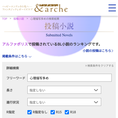
TOP
投稿小説
心理描写多めの検索結果
Submitted Novels
アルファポリス
で投稿されているBL小説のランキングです。
小説の投稿はこちら
掲載条件はこちら
×検索条件をクリアする
詳細検索
フリーワード
長さ
進行状況
R指定
R指定なし
R15
R18