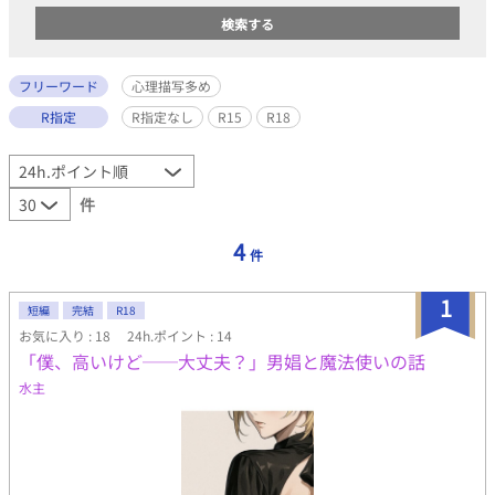
フリーワード
心理描写多め
R指定
R指定なし
R15
R18
件
4
件
1
短編
完結
R18
お気に入り : 18
24h.ポイント : 14
「僕、高いけど──大丈夫？」男娼と魔法使いの話
水主