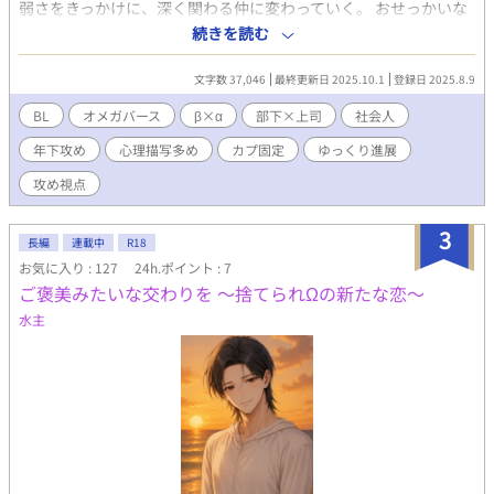
弱さをきっかけに、深く関わる仲に変わっていく。 おせっかいな
凡人βと不器用なスパダリαが紡ぐ、最善ではない恋の行方。
続きを読む
β×α、カプ固定の社会人オメガバースBL。 α受けが好きで書き始
めました。 なかなかBLらしい描写まで辿り着きませんので、ご了
文字数 37,046
最終更新日 2025.10.1
登録日 2025.8.9
承ください。 毎週水・土曜日21時更新予定 ※本業が忙しく、落ち
着くまで更新頻度が下がります。
BL
オメガバース
β×α
部下×上司
社会人
年下攻め
心理描写多め
カプ固定
ゆっくり進展
攻め視点
3
長編
連載中
R18
お気に入り : 127
24h.ポイント : 7
ご褒美みたいな交わりを 〜捨てられΩの新たな恋〜
水主