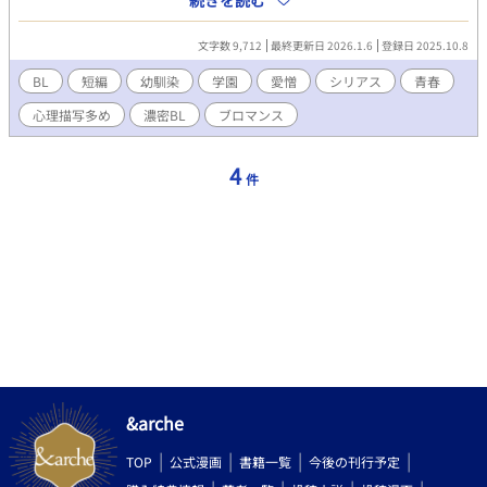
続きを読む
はなく、ギターを抱える絆侍の姿。 すれ違い、ぶつかり合い、そ
れでも惹かれ合う二人。 「お前はいいよな」「裏切者」 ――その
文字数 9,712
最終更新日 2026.1.6
登録日 2025.10.8
言葉の裏に隠された、十年分の痛みと願い。 剣と音楽、二つの世
界の狭間で揺れる青春の物語。
BL
短編
幼馴染
学園
愛憎
シリアス
青春
心理描写多め
濃密BL
ブロマンス
4
件
&arche
TOP
公式漫画
書籍一覧
今後の刊行予定