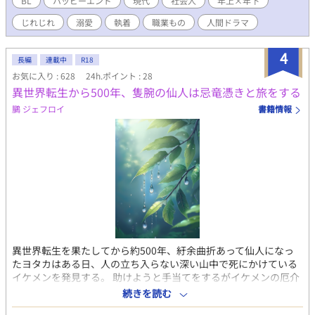
BL
ハッピーエンド
現代
社会人
年上×年下
※ハッピーエンド ※一部シリアス・暴力描写あり ※R-18は終盤
じれじれ
溺愛
執着
職業もの
人間ドラマ
※カプ固定／主人公受
4
長編
連載中
R18
お気に入り : 628
24h.ポイント : 28
異世界転生から500年、隻腕の仙人は忌竜憑きと旅をする
鵩 ジェフロイ
書籍情報
異世界転生を果たしてから約500年、紆余曲折あって仙人になっ
たヨタカはある日、人の立ち入らない深い山中で死にかけている
イケメンを発見する。 助けようと手当てをするがイケメンの厄介
な体質により効果は薄く、ついには最終手段としてやむを得ず
続きを読む
────セックスをした。 イケメンは無事一命を取りとめ、よか