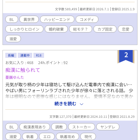
と結婚すること。 けど話を聞いたらワケアリで… 気の毒に…と思
えばこりゃ大変。生活能力皆無のこの男…どうすりゃいいの？ な
文字数 589,499
最終更新日 2026.7.1
登録日 2025.1.9
ら僕がガンバルしかないでしょ！といっても僕に出来るのなんて
コスプレだけだけど？ 結婚から始まった訳アリの二人がゆっくり
BL
異世界
ハッピーエンド
コメディ
愛情を育むお話です。
しっかりヒロイン
婚約破棄
総モテ？
カプ固定
恋愛
溺愛
2
長編
連載中
R18
お気に入り : 468
24h.ポイント : 92
痴漢に触られて
蔓巍ゆんた
元気が取り柄の少年は寝坊して駆け込んだ電車内で痴漢に会い…
やばい男にフォーリンラブされた少年が徐々に落とされる話。 少
年は根明なので悲惨な感じにはなりません。 愛情不足なので男か
らの歪んだ執着に夢中になっていきます。 ちょっとずつ開発され
続きを読む
てエッチ大好きな子になる予定です。 本編で合体するのはだいぶ
先です。ご了承ください。 痴漢男×少年 カプ固定 モブ無し 少
文字数 127,370
最終更新日 2024.10.11
登録日 2021.8.29
年の名前: 柚木 宇多 ✳︎実際の行為を肯定するわけではありませ
ん。痴漢、ダメ！絶対！ ✳︎フィクションとしてお楽しみ下さい。
BL
痴漢表現あり
調教
ストーカー
ヤンデレ
✳︎不定期更新です。 ✳︎ストーカー行為の方が多くなるかも ✳︎複数
溺愛
執着
エロ
執着攻め
現代
人での行為はありません ✳︎ ✳︎✳︎［痴漢に触られてーif もしもあの