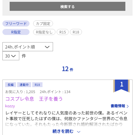
フリーワード
カプ固定
R指定
R指定なし
R15
R18
件
12
件
1
長編
連載中
R18
お気に入り : 1,205
24h.ポイント : 134
コスプレ令息 王子を養う
kozzy
書籍情報
レイヤーとしてそれなりに人気度のあった前世の僕。あるイベン
ト事故で圧死したはずの僕は、何故かファンタジー世界のご令息
になっていた。それもたった今断罪され婚約解消されたばかり
の！ 僕に課された罰はどこかの国からやってきたある亡命貴公子
続きを読む