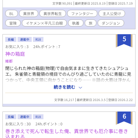
ったよかったと元いた町にリリースしようとしたらなんだかんだ
文字数 90,091
最終更新日 2025.8.19
登録日 2025.7.19
理由をつけて同行を迫られる。 「は？ 責任をとる？ ……い
や、なんで？？ どちらかといえば責任をとる立場なのはオ
BL
異世界
異世界転生
ファンタジー
主人公受け
レ……あ」 そうしてなんだかんだ共に旅をすることになってし
冒険
イケメン×平凡三白眼
執着
旅
ダンジョン
まった。 厄介な体質を持つ銀髪金眼のイケメン剣士✕平凡顔三白
眼の隻腕仙人（転生者）の異世界放浪記。 ※メインカプ固定 ※更
新お休み中
5
長編
連載中
R18
お気に入り : 3
24h.ポイント : 7
神の箱庭
維都
閉じられた神の箱庭(物理)で自由気ままに生きてきたシュアシュ
エ。 朱雀領と青龍領の境目でのんびり過ごしていたのに青龍に見
つかって、中央王領に向かうことになり…… ※話の大筋は浮かん
でるものの、いつも通り見切り発車です。 ※なんちゃって中華風
続きを読む
で思い浮かべてください。なんちゃってです。 ※なんでも許せる
人向け。 ※不定期更新。 ※カプ固定、ハピエン。 ※なろうムーン
文字数 16,217
最終更新日 2026.3.5
登録日 2026.2.22
ライトノベルにも載せてます。
6
長編
連載中
R18
お気に入り : 30
24h.ポイント : 0
巻き添えで死んで転生した俺、異世界でも厄介事に巻き
込まれる