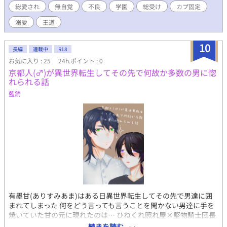
総愛され
無自覚
不良
学園
総受け
カプ固定
溺愛
王道
10
長編
連載中
R18
お気に入り : 25
24h.ポイント : 0
京都人(♂︎)が異世界転生してその先で何故か多数の男に惚
れられる話
藍錆
有墨甘(ありすみあま)はある日異世界転生してその先で男達に囲
まれてしまった 何をどう言っても言うことを聞かない男達に手を
焼いていた甘の元に現れたのは… ひねくれ照れ屋×堅物騎士団長
のイチャラブなラブコメです (書いた人は京都人では無いので方言
続きを読む