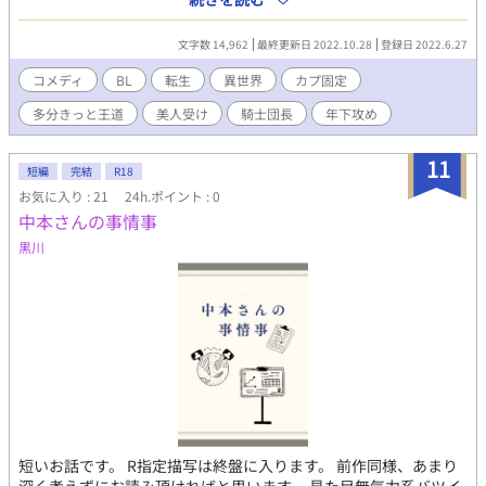
がちぐはぐな場合があります)(京都の方大変申し訳ございません)
文字数 14,962
最終更新日 2022.10.28
登録日 2022.6.27
コメディ
BL
転生
異世界
カプ固定
多分きっと王道
美人受け
騎士団長
年下攻め
11
短編
完結
R18
お気に入り : 21
24h.ポイント : 0
中本さんの事情事
黒川
短いお話です。 R指定描写は終盤に入ります。 前作同様、あまり