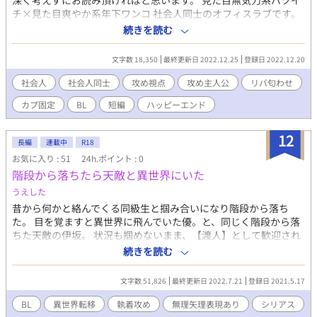
深く考えずにお読み頂ければと思います。 見た目無気力系バツイ
チ×見た目爽やか系年下ワンコ 社会人同士のオフィスラブです。
攻視点の話です。 左右固定ですが、時々リバを匂わせる発言等が
続きを読む
あります。 前作「ミニマム男子の睦事」に、今回の2人がモブ程
度に登場してます。 隠れミ〇キー探し気分で前作もお読み頂ける
文字数 18,350
最終更新日 2022.12.25
登録日 2022.12.20
と小躍りします。 不定期ですが、別タイトル｢コトコトコトの番
外事｣にて、本作の番外編を更新してます。 もし、お時間がありま
社会人
社会人同士
攻め視点
攻め主人公
リバ匂わせ
したら、そちらも合わせてお付き合いくださいませ。
カプ固定
BL
短編
ハッピーエンド
12
長編
連載中
R18
お気に入り : 51
24h.ポイント : 0
階段から落ちたら天敵と異世界にいた
うえした
昔から何かと絡んでくる同級生と掴み合いになり階段から落ち
た。 目を覚ますと異世界に飛んでいた優。と、同じく階段から落
ちた天敵の伊坂。 状況も掴めないまま、【渡人】として歓迎され
る二人だが、違和感を覚える。 そして、体内で何かが邪魔をして
続きを読む
マナに適応できない優は度々気絶してしまう。このまま行くと衰
弱死。 帰る手段を探す前にマナに適応する必要があり、その手段
文字数 51,826
最終更新日 2022.7.21
登録日 2021.5.17
として提示されたのは嫌いな伊坂とセックスをすることだった。
□とにかく攻めが受けにくそでか感情を抱いている話がベースで
BL
異世界転移
執着攻め
無理矢理表現あり
シリアス
す。 ■伊坂×優のカプ固定。ただ作中で攻め←脇キャラや他キャ