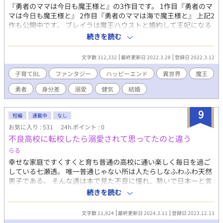
『勇者のママは今日も魔王様と』の3作目です。 1作目『勇者のマ
マは今日も魔王様と』 2作目『勇者のママは海で魔王様と』 上記2
作も公開中です。 ブレイラは魔王ハウストと婚約して王妃になる
為の準備を進めていた。 儀礼作法や儀式作法などを学びながら、
続きを読む
王妃外交の一環としてハウストの視察に同行させてもらったりす
る。 しかし神格の存在である三界の王に嫁ぐということは簡単な
文字数 312,332
最終更新日 2022.3.28
登録日 2022.3.12
ことではない。普通の人間が魔王の妃になるのは有史時代初のこ
とで、魔界は前代未聞の事態をすんなり受け入れた訳ではないの
子育てBL
ファンタジー
ハッピーエンド
異世界
魔王
だ。 そして魔王と勇者も親子関係になることに困惑していた。 そ
勇者
身分差
溺愛
健気
結婚
んな中、人間界にある砂漠の都が一夜にして消えてしまった。 こ
の奇怪な現象に人間は恐れおののき、勇者イスラに真相解明を嘆
願する。モルカナ国の騒動(※『勇者のママは海で魔王様と』参
9
短編
連載中
なし
照)で人間界の人々の間に勇者誕生が正式に知れ渡っていたのだ。
お気に入り : 531
24h.ポイント : 0
消えた都の謎を追って人間界の砂漠へ行くと、そこに冥界の怪物
不良高校に転校したら溺愛されて思ってたのと違う
オークが出現していた。 存在してはならない世界・冥界の影がじ
わじわと人間界に忍び寄る……。 ※タイトルは環(かん)の婚礼と
らる
読みます。 ※今後ブレイラがハウスト以外に性的に襲われること
幸せな家庭ですくすくと育ち普通の高校に通い楽しく毎日を過ご
が多々あります。しかし私はカプ固定派なので最後まで襲われて
している七瀬透。 唯一普通じゃない所は人たらしなふわふわ天然
しまうことはありません。 表紙イラスト@阿部十四さん
男子である。 そんな透は本で見た不良に憧れ、勢いで日本一と言
われる不良学園に転校。 いったいどうなる！？ [強くて怖い生徒
続きを読む
会長]×[天然ふわふわボーイ]固定です。 ※更新頻度遅め。一日一
話を目標にしてます。 ※誤字脱字は見つけ次第時間のある時修正
文字数 11,924
最終更新日 2024.3.11
登録日 2023.12.13
します。それまではご了承ください。