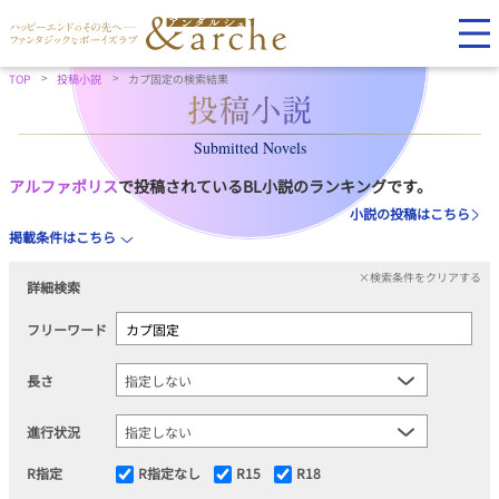
TOP
投稿小説
カプ固定の検索結果
Submitted Novels
アルファポリス
で投稿されているBL小説のランキングです。
小説の投稿はこちら
掲載条件はこちら
×検索条件をクリアする
詳細検索
フリーワード
長さ
進行状況
R指定
R指定なし
R15
R18