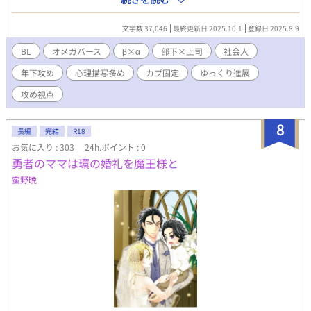
β×α、カプ固定の社会人オメガバースBL。 α受けが好きで書き始
めました。 なかなかBLらしい描写まで辿り着きませんので、ご了
文字数 37,046
最終更新日 2025.10.1
登録日 2025.8.9
承ください。 毎週水・土曜日21時更新予定 ※本業が忙しく、落ち
着くまで更新頻度が下がります。
BL
オメガバース
β×α
部下×上司
社会人
年下攻め
心理描写多め
カプ固定
ゆっくり進展
攻め視点
8
長編
完結
R18
お気に入り : 303
24h.ポイント : 0
勇者のママは環の婚礼を魔王様と
蛮野晩