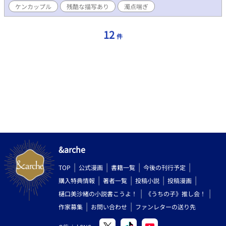
ケンカップル
残酷な描写あり
濁点喘ぎ
ラ×(←)優の表現がありますが、メインは変わりません。 □受け
も攻めもどこかこじらせています。攻めは多分いろんな意味で変
態。 なんでも許せる人向け。口が悪い。 □エロは※ ■ムーンラ
12
件
イトノベルズで先に投稿してます。
&arche
TOP
公式漫画
書籍一覧
今後の刊行予定
購入特典情報
著者一覧
投稿小説
投稿漫画
樋口美沙緒の小説書こうよ！
《うちの子》推し会！
作家募集
お問い合わせ
ファンレターの送り先