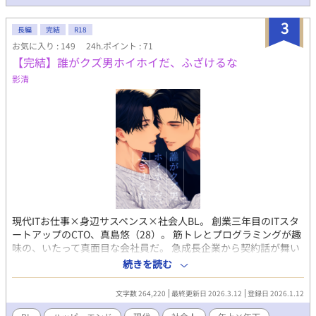
時こうしてたらー］もあります。作者欄から行けます。✳︎✳︎✳︎
3
長編
完結
R18
お気に入り : 149
24h.ポイント : 71
【完結】誰がクズ男ホイホイだ、ふざけるな
影清
現代ITお仕事×身辺サスペンス×社会人BL。 創業三年目のITスタ
ートアップのCTO、真島悠（28）。 筋トレとプログラミングが趣
味の、いたって真面目な会社員だ。 急成長企業から契約話が舞い
込む。 現れたイケメン社長は、優秀で礼儀正しい――のだが、や
続きを読む
たらと距離が近くて戸惑った。 契約が動き出した頃から、真島の
身辺では付きまといめいたトラブルが続発する。 頼むから、普通
文字数 264,220
最終更新日 2026.3.12
登録日 2026.1.12
に仕事をさせてくれ。 おしごとと生活を守りたい社会人が、恋と
不穏に巻き込まれていく――。 全60話完結予定／毎日18時更新