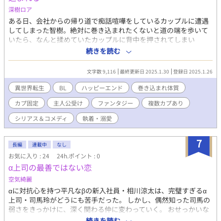
深樹ロア
ある日、会社からの帰り道で痴話喧嘩をしているカップルに遭遇
してしまった智樹。絶対に巻き込まれたくないと道の端を歩いて
いたら、なんと揉めていたカップルに背中を押されてしまい
──── 初投稿なので設定ユルユルかもしれませんが、それでも
続きを読む
良ければお付き合い下さい。 描き始め:2025/1/26
文字数 9,116
最終更新日 2025.1.30
登録日 2025.1.26
異世界転生
BL
ハッピーエンド
巻き込まれ体質
カプ固定
主人公受け
ファンタジー
複数カプあり
シリアス＆コメディ
執着・溺愛
7
長編
連載中
なし
お気に入り : 24
24h.ポイント : 0
α上司の最善ではない恋
空気綺麗
αに対抗心を持つ平凡なβの新入社員・相川涼太は、完璧すぎるα
上司・司馬玲がどうにも苦手だった。 しかし、偶然知った司馬の
弱さをきっかけに、深く関わる仲に変わっていく。 おせっかいな
凡人βと不器用なスパダリαが紡ぐ、最善ではない恋の行方。
続きを読む