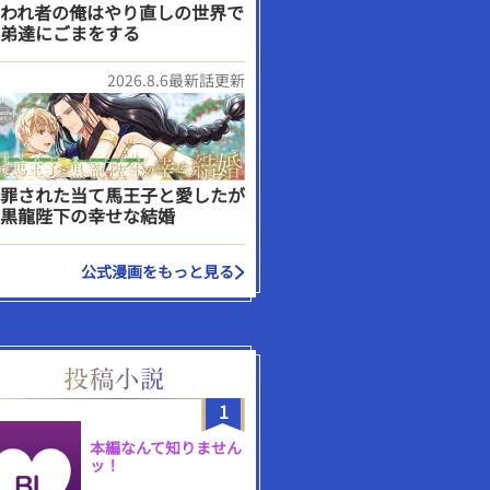
われ者の俺はやり直しの世界で
弟達にごまをする
2026.8.6最新話更新
罪された当て馬王子と愛したが
黒龍陛下の幸せな結婚
公式漫画をもっと見る
1
本編なんて知りません
ッ！