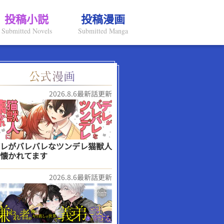
投稿小説
投稿漫画
Submitted Novels
Submitted Manga
2026.8.6最新話更新
レがバレバレなツンデレ猫獣人
懐かれてます
2026.8.6最新話更新