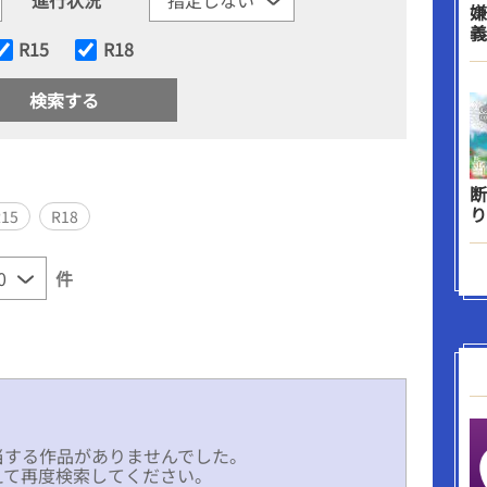
嫌
義
R15
R18
断
り
R15
R18
件
当する作品がありませんでした。
えて再度検索してください。