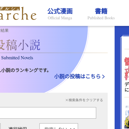
公式漫画
書籍
Official Manga
Published Books
索結果
Submitted Novels
L小説のランキングです。
小説の投稿はこちら
デ
に
×検索条件をクリアする
進行状況