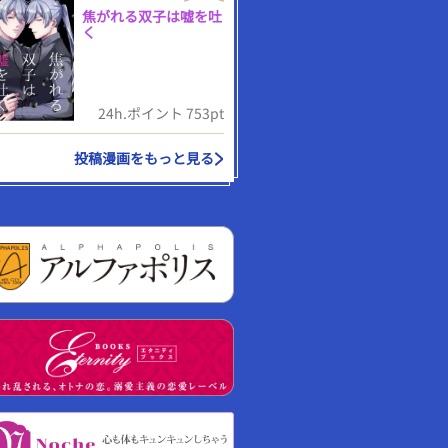
焦がれる双子は嘘を吐
く
24h.ポイント 753pt
投稿漫画をもっと見る