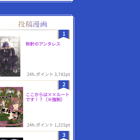
1
秒針のアンタレス
24h.ポイント 3,742pt
2
ここからは××ルート
です！？（※強制）
24h.ポイント 1,215pt
3