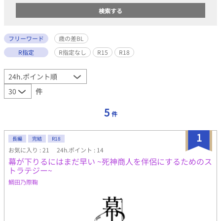
フリーワード
歳の差BL
R指定
R指定なし
R15
R18
件
5
件
1
長編
完結
R18
お気に入り : 21
24h.ポイント : 14
幕が下りるにはまだ早い ~死神商人を伴侶にするためのス
トラテジー~
鯛田乃際鞠