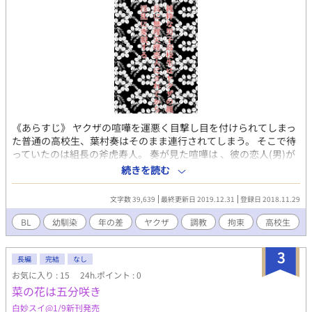
《あらすじ》 ヤクザの喧嘩を運悪く目撃し目を付けられてしまっ
た普通の高校生、葉村奏はそのまま連行されてしまう。 そこで待
っていたのは組長の斧虎寿人。 奏が見た喧嘩は 、彼の恋人(男)が
敵対する組の情報屋だったことが分かり本人を痛めつけてやって
続きを読む
いたとの話だった。 恋人を失って心が傷付いていた寿人は奏を試
してみるなどと言い出す。 女も未体験の奏は、寿人に抱かれて初
文字数 39,639
最終更新日 2019.12.31
登録日 2018.11.29
めて自分の恋愛対象が男だと自覚する。 とはいっても、初めての
相手はヤクザ。 あまり関わりたくないのだが、体の相性がとても
BL
幼馴染
年の差
ヤクザ
調教
拘束
高校生
良く、嫌だとも思わない…… 微妙な関係の中で奏は寿人との繋が
りを保ち続ける。 ヤクザ×高校生の、歳の差BL 。 エロ多め。
3
長編
完結
なし
お気に入り : 15
24h.ポイント : 0
菜の花は五分咲き
白妙スイ@1/9新刊発売