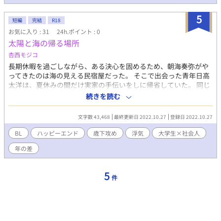
5
短編
完結
R18
お気に入り : 31
24h.ポイント : 0
太陽と海の帰る場所
杏西モジコ
長期休暇を過ごしながら、ある決心を固めるため、朝海奏弥がや
ってきたのは海の見える民宿屋だった。 そこで出会った青年日高
太洋は、夏休みの間だけ実家の手伝いをしに帰省していた。 同じ
屋根の下で過ごすうち、次第に太洋に惹かれていく奏弥だった
続きを読む
が、同性との恋愛で受けたトラウマによってあと一歩を踏み出せ
ない。 ある夜、奏弥がずっと持ち歩いていた『捨て切れなかった
文字数 43,468
最終更新日 2022.10.27
登録日 2022.10.27
物』を失くしたことで二人の関係が急展開を迎える……。 お互い
の過去を支え合う、大学生と社会人の歳の差BL。
BL
ハッピーエンド
歳下攻め
浮気
大学生×社会人
年の差
5
件