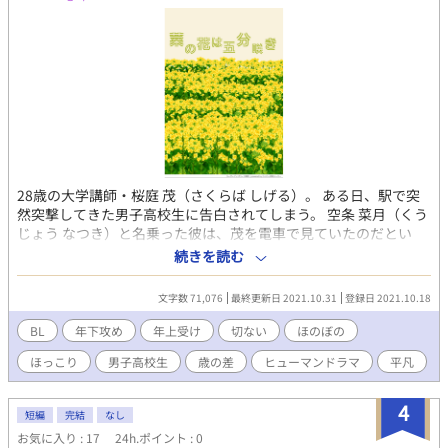
28歳の大学講師・桜庭 茂（さくらば しげる）。 ある日、駅で突
然突撃してきた男子高校生に告白されてしまう。 空条 菜月（くう
じょう なつき）と名乗った彼は、茂を電車で見ていたのだとい
う。 高校生なんてとその場で断った茂だが水曜日、一緒に過ごす
続きを読む
約束を強引にさせられてしまう。 半ば流されるように菜月との時
間を過ごすようになったが、茂には菜月に話すのがためらわれる
文字数 71,076
最終更新日 2021.10.31
登録日 2021.10.18
秘密があって……。 想う気持ちと家族の間で揺れる、ちょっと切
ない歳の差BL。 ※全年齢です
BL
年下攻め
年上受け
切ない
ほのぼの
ほっこり
男子高校生
歳の差
ヒューマンドラマ
平凡
4
短編
完結
なし
お気に入り : 17
24h.ポイント : 0