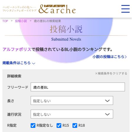
TOP
投稿小説
歳の差BLの検索結果
Submitted Novels
アルファポリス
で投稿されているBL小説のランキングです。
小説の投稿はこちら
掲載条件はこちら
×検索条件をクリアする
詳細検索
フリーワード
長さ
進行状況
R指定
R指定なし
R15
R18