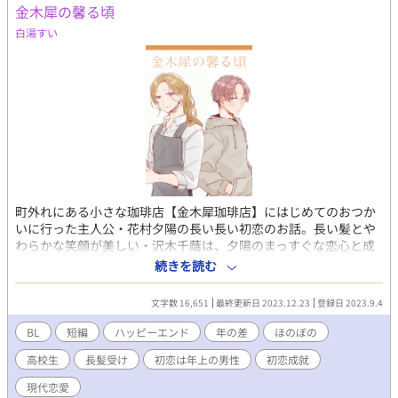
金木犀の馨る頃
白湯すい
町外れにある小さな珈琲店【金木犀珈琲店】にはじめてのおつか
いに行った主人公・花村夕陽の長い長い初恋のお話。長い髪とや
わらかな笑顔が美しい・沢木千蔭は、夕陽のまっすぐな恋心と成
長にしだいに絆されていく。一途少年×おっとりお兄さんなほの
続きを読む
ぼの歳の差BLです。
文字数 16,651
最終更新日 2023.12.23
登録日 2023.9.4
BL
短編
ハッピーエンド
年の差
ほのぼの
高校生
長髪受け
初恋は年上の男性
初恋成就
現代恋愛