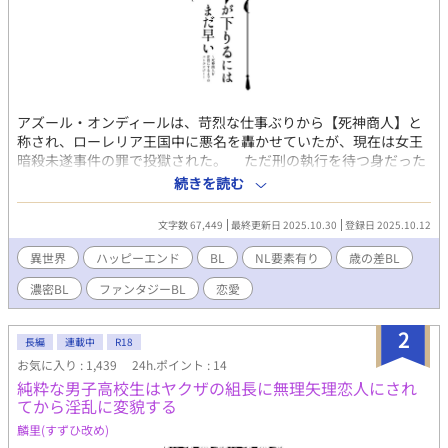
アズール・オンディールは、苛烈な仕事ぶりから【死神商人】と
称され、ローレリア王国中に悪名を轟かせていたが、現在は女王
暗殺未遂事件の罪で投獄された。 ただ刑の執行を待つ身だった
が、1年経ったある日――。 「我が最愛を、お迎えに上がりまし
続きを読む
た」 王国一の騎士セレス・フィンレイの伴侶として釈放される事
となった。 ２０年ぶりの再会や、セレスの幼少期に世話をしてい
文字数 67,449
最終更新日 2025.10.30
登録日 2025.10.12
た頃を懐かしむ暇もなく、アズールは詰め寄られる。 「其方は、
この茶番をもって、何を隠そうとした？」 ――女王暗殺未遂事件
異世界
ハッピーエンド
BL
NL要素有り
歳の差BL
の犯人は別にいる。 女王と共に、セレスはアズールの無実を確信
濃密BL
ファンタジーBL
恋愛
しているが アズールは頑なに認めようとしない。 「必ずや貴方自
身の言葉をもって、無実だと語って頂きます」 「ハッ、精々頑張
り給えよ」 「その暁には、必ずや、正式な伴侶となって頂きま
2
長編
連載中
R18
す……」 死神商人の心の内に隠された真実と、重く拗れた初恋。
お気に入り : 1,439
24h.ポイント : 14
年下努力家スパダリ騎士×年上アウトロー紳士の駆け引きの幕が
純粋な男子高校生はヤクザの組長に無理矢理恋人にされ
上がる。
てから淫乱に変貌する
麟里(すずひ改め)