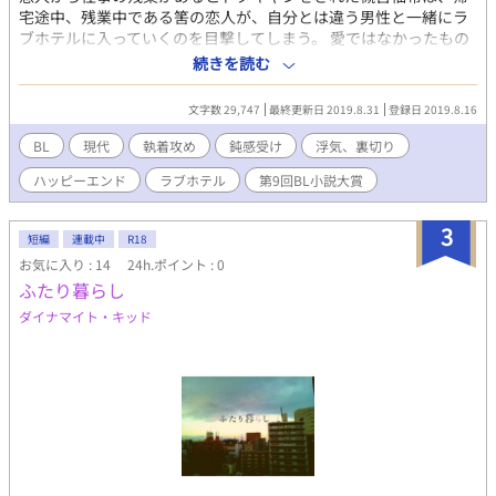
宅途中、残業中である筈の恋人が、自分とは違う男性と一緒にラ
ブホテルに入っていくのを目撃してしまう。 愛ではなかったもの
の好意があった恋人からの裏切りに、強がって別れのメッセージ
続きを読む
を送ったら、なぜか現れたのは会社の上司でもある嵯峨零一。 す
ったもんだの末、降り出した雨が勢いを増し、雨宿りの為に入っ
文字数 29,747
最終更新日 2019.8.31
登録日 2019.8.16
たのは、恋人が他の男とくぐったラブホテル!? 上司はノンケの筈
だし、大丈夫…だよね？ ヤンデレ執着心強い上司×失恋したばか
BL
現代
執着攻め
鈍感受け
浮気、裏切り
りの部下 甘イチャラブコメです。 上司と雨宿りしたら恋人になり
ハッピーエンド
ラブホテル
第9回BL小説大賞
ました、のBLバージョンとなりますが、キャラクターの名前、性
格、展開等が違います。 そちらも楽しんでいただければ幸いでご
ざいます。 また、Fujossyさんのコンテストの参加作品です。
3
短編
連載中
R18
お気に入り : 14
24h.ポイント : 0
ふたり暮らし
ダイナマイト・キッド