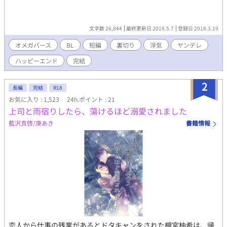
文字数 26,844
最終更新日 2018.5.7
登録日 2018.3.19
オメガバース
BL
短編
裏切り
浮気
ヤンデレ
ハッピーエンド
完結
2
長編
完結
R18
お気に入り : 1,523
24h.ポイント : 21
上司と雨宿りしたら、蕩けるほど溺愛されました
藍沢真啓/庚あき
書籍情報
恋人から仕事の残業があるとドタキャンをされた槻宮柚希は、帰