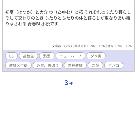
初夏（はつか）と大介 歩（あゆむ）と拓 それぞれのふたり暮らし
そして交わりのとき ふたりとふたりの体と暮らしが重なりあい織
りなされる 青春BL小説です
文字数 37,853
最終更新日 2020.1.26
登録日 2020.1.26
BL
高校生
溺愛
ニューハーフ
ダメ男
教師×生徒
浮気、裏切り
高校教師
恋愛
タバコ
3
件