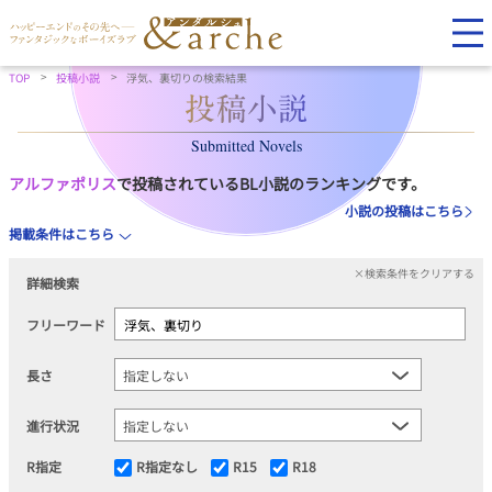
TOP
投稿小説
浮気、裏切りの検索結果
Submitted Novels
アルファポリス
で投稿されているBL小説のランキングです。
小説の投稿はこちら
掲載条件はこちら
×検索条件をクリアする
詳細検索
フリーワード
長さ
進行状況
R指定
R指定なし
R15
R18