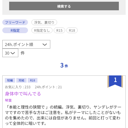
フリーワード
浮気、裏切り
R指定
R指定なし
R15
R18
件
3
件
1
短編
完結
R18
お気に入り : 233
24h.ポイント : 21
身体中で叫んでる
琴葉
「本能と理性の狭間で 」の続編。浮気、裏切り、ヤンデレがテー
マですので苦手な方はご注意を。私がテーマにしたことがないも
のを集めたので、出来には自信がありません。前回と打って変わ
って全体的に暗いです。