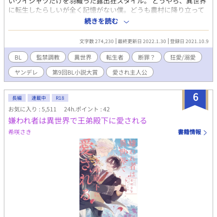
いワイシャツだけを羽織った露出狂スタイル。 どうやら、異世界
に転生したらしいが全く記憶がない僕。どうも農村に降り立って
いるしスローライフものの異世界転生かもと農家で生活しようと
続きを読む
した矢先、銀髪、蒼眼のありえないほどの長身イケメン美形に後
ろから羽交い絞めにされた。 「えっ？なんで？」 「……逃げるな
文字数 274,230
最終更新日 2022.1.30
登録日 2021.10.9
んて悪い子だねルーク。さぁ帰ろう」 良く分からないうちにその
まま攫われて……。 そこで気づいた、どうやら僕は腐女子の姉が
BL
監禁調教
異世界
転生者
断罪？
狂愛/溺愛
ハマっていたR-18BL小説「わがままな王子様は英雄様の虜」のわ
ヤンデレ
第9回BL小説大賞
愛され主人公
がまま故に廃嫡されてしまった元王太子ルークに生まれ変わって
しまったらしい。 しかもこのルークは叔父であるマクシミリアン
にこの後「監禁」「調教」「溺愛」という全く嬉しくない3連コン
6
長編
連載中
R18
ボを決められてしまう……いやだ！！！！そう思って逃げようと
お気に入り : 5,511
24h.ポイント : 42
試みるが、戦闘力がカンストの最強騎士団長であるマクシミリア
嫌われ者は異世界で王弟殿下に愛される
ンに叶うはずもなく…… ※一応溺愛ものですがハードなプレイが
ある予定なので苦手な方はご注意ください。また「※」は性的な
希咲さき
書籍情報
部分がある場合タイトルにつきます。また性的なシーンは割とあ
りますが本番まではゆっくりめです。