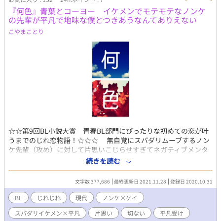
『何色』青葉とコーヨー イケメンでモテモテなノンケ
の先輩が平凡で地味な僕とつきあうなんてありえない
こやまことり
☆☆第9回BL小説大賞 青春BL部門にぴったりな初めての恋が叶
うまでのじれ恋物語！☆☆☆ 無自覚にスパダリムーブするノン
ケ先輩（攻め）に対して片思いこじらせすぎてネガティブメンタ
ルな後輩（受け）がひたすらじれじれしまくる話。 （※本編完
続きを読む
結。今後、不定期に番外編更新予定） ● 大学二年生の嵐山光洋こ
とコーヨーは、サークルの先輩である三木青葉をひそかに思って
文字数 377,686
最終更新日 2021.11.28
登録日 2020.10.31
いた。しかし「相手にその気はない」とあきらめて、せめて普通
の先輩後輩らしくしようと振舞ってきた。普通の後輩らしい笑顔
BL
じれじれ
現代
ノンケ×ゲイ
を作って、普通の後輩らしい会話をして。――心の中の気持ち
スパダリイケメン×平凡
片思い
切ない
平凡受け
は、すべて押し隠して。 なのに。 青葉にピアスを開けたことをき