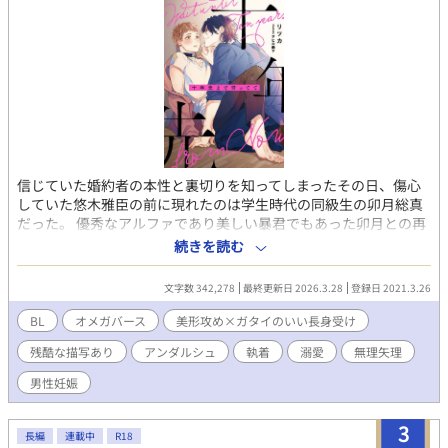
信じていた婚約者の本性と裏切りを知ってしまったその日、傷心
していた悠木雅臣の前に現れたのは学生時代の同級生の卯月総真
だった。 優秀なアルファであり美しい暴君でもあった卯月との再
会に雅臣はひどく戸惑う。というのも、雅臣には十年ほど前に卯
続きを読む
月から持ちかけられた婚約話を断った過去があったからだ。 だか
らといって、今も卯月が雅臣を好きでいるなんてそんなはずはな
文字数 342,278
最終更新日 2026.3.28
登録日 2021.3.26
い。そう雅臣は思っていたのだが── 失敗作だと貶され傷つけら
れてきたガタイのいい長身オメガが、一途な俺様アルファにとろ
BL
オメガバース
美形攻め×ガタイのいい長身受け
とろに愛されて幸せになる話。 口の悪い美形α×ネガティブな不
残酷な描写あり
アンダルシュ
執着
溺愛
無理矢理
憫Ω 本編完結済み。 時々、後日談や番外編などを更新してます。
※オメガバースに関しての独自設定等あり。 ※本編と後日談にサ
男性妊娠
ブカプあり。 ◇第9回BL小説大賞にて奨励賞を頂きました。応援
ありがとうございました！
3
長編
連載中
R18