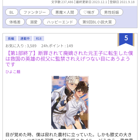
文字数 237,486
最終更新日 2023.12.1
登録日 2021.9.18
には＃付き。サブカップルとして百合夫婦が時々顔を出します。
※12/1 ちょっと遅くなりましたが、番外編完結しました(´▽｀)
BL
ファンタジー
悪魔×人間
♡喘ぎ
男性妊娠
久し振りで楽しかったです！ ご愛顧ありがとうございました。二
体格差
溺愛
ハッピーエンド
第9回BL小説大賞
人をイチャコラさせたくなったらまた更新します。
5
長編
連載中
R18
お気に入り : 3,589
24h.ポイント : 149
【第1部終了】断罪されて廃嫡された元王子に転生した僕
は救国の英雄の叔父に監禁されえげつない目にあうよう
です
ひよこ麺
目が覚めた時、僕は寂れた農村に立っていた。しかも膝丈の大き