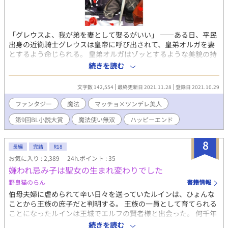
「グレウスよ、我が弟を妻として娶るがいい」 ――ある日、平民
出身の近衛騎士グレウスは皇帝に呼び出されて、皇弟オルガを妻
とするよう命じられる。 皇弟オルガはゾッとするような美貌の持
ち主で、貴族の間では『黒の魔王』と怖れられている人物だ。 身
続きを読む
分違いの政略結婚に絶望したグレウスだが、いざ結婚してみると
オルガは見事なデレ寄りのツンデレで、しかもその正体は…。 魔
文字数 142,554
最終更新日 2021.11.28
登録日 2021.10.29
法の国アスファロスで、熊のようなマッチョ騎士とツンデレな
『魔王』がイチャイチャしたり無双したりするお話です。 表紙は
ファンタジー
魔法
マッチョ×ツンデレ美人
豚子さん（https://twitter.com/M_buibui）に描いていただきま
第9回BL小説大賞
魔法使い無双
ハッピーエンド
した。ありがとうございます！ 11/28番外編2本と、終話『なべて
世は事もなし』に挿絵をいただいております！ ありがとうござ
います！
8
長編
完結
R18
お気に入り : 2,389
24h.ポイント : 35
嫌われ忌み子は聖女の生まれ変わりでした
野良猫のらん
書籍情報
伯母夫婦に虐められて辛い日々を送っていたルインは、ひょんな
ことから王族の庶子だと判明する。 王族の一員として育てられる
ことになったルインは王城でエルフの賢者様と出会った。 何千年
も生きる永遠に若く美しいエルフの賢者様にはとある伝説があ
続きを読む