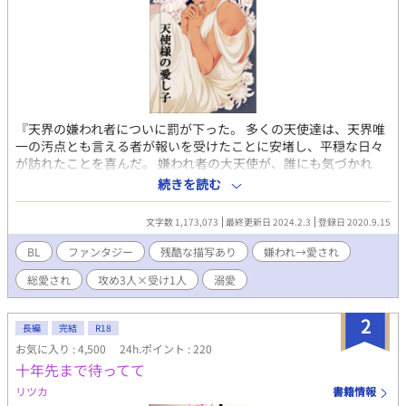
『天界の嫌われ者についに罰が下った。 多くの天使達は、天界唯
一の汚点とも言える者が報いを受けたことに安堵し、平穏な日々
が訪れたことを喜んだ。 嫌われ者の大天使が、誰にも気づかれ
ず、ひっそりと息を引き取ったことも、その瞬間、誰に祝福され
続きを読む
ることもなく、新たな命が生まれていたことも知らずに
────』 神様と天使達がいる世界のお話。 ふわっと設定なファ
文字数 1,173,073
最終更新日 2024.2.3
登録日 2020.9.15
ンタジーの世界。 嫌われ、のち愛され。山も谷もありませんが最
初は谷からのスタートです。 ※総受け愛され系の一妻多夫なお話
BL
ファンタジー
残酷な描写あり
嫌われ→愛され
になります(全員×受けという訳ではありません) ※ガタイの良い
総愛され
攻め3人×受け1人
溺愛
見た目だけは俺様系筋肉美丈夫受け(中身は幼児)(なに受けと言え
ばいいのか分からず迷走中です…ガチムチではないですが、6パッ
クに割れた腹筋とたわわな雄っぱいが魅力の褐色男性受け) ※美
2
長編
完結
R18
人、美青年、可愛い子攻め。 弱々な受けちゃんをひたすらに愛で
お気に入り : 4,500
24h.ポイント : 220
て囲って慈しんで貪る溺愛系攻めと無自覚愛され系受けが書きた
十年先まで待ってて
かった次第です。 ★第9回BL小説大賞にて、奨励賞を頂きまし
た！★ 初創作、字書き歴も2mmくらいのペーペーの作品ですが
リツカ
書籍情報
お付き合い頂けましたら幸いです。