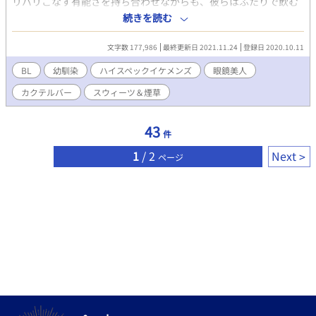
リバリこなす有能さを持ち合わせながらも、彼らはふたりで飲む
時間が何より楽しみ。 何故かというと——？ 超ハイスペックなく
続きを読む
せにニブくて不器用、おまけに初々しい欲求てんこ盛り。そんな
二人のジレジレな恋の行方を描く、コメディ風BLです。 ✳︎第9回
文字数 177,986
最終更新日 2021.11.24
登録日 2020.10.11
BL小説大賞参加作品です。作品を楽しんでいただけましたら、是
非投票ボタンをポチッとしてやってくださいませ(*´꒳`*)泣いて喜
BL
幼馴染
ハイスペックイケメンズ
眼鏡美人
びます！！（投票受付期間:11/1〜11/30）
カクテルバー
スウィーツ＆煙草
43
件
1
/ 2
Next
ページ