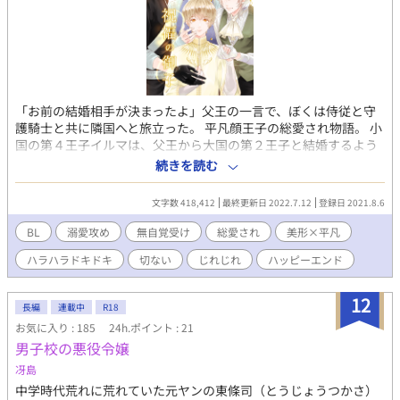
「お前の結婚相手が決まったよ」父王の一言で、ぼくは侍従と守
護騎士と共に隣国へと旅立った。 平凡顔王子の総愛され物語。 小
国の第４王子イルマは、父王から大国の第２王子と結婚するよう
言われる。 ところが、相手は美貌を鼻にかけた節操無しと評判の
続きを読む
王子。 到着すれば婚約者は女性とベッドの中！イルマたちは早
速、夜逃げをもくろむが…。 宰相の息子、忠誠を捧げる騎士、婚
文字数 418,412
最終更新日 2022.7.12
登録日 2021.8.6
約者の浮気者王子。 ３人からの愛情と思惑が入り乱れ！？ ふんわ
りFT設定。 コメディ＆シリアス取り交ぜてお送りします。 ◎長編
BL
溺愛攻め
無自覚受け
総愛され
美形×平凡
です。R18※は後日談及び番外編に入ります。 2022.1.26 全体の
ハラハラドキドキ
切ない
じれじれ
ハッピーエンド
構成を見直しました。本編後の番外編をそれぞれ第二部～第四部
に名称変更しています。なお、それにともない、本編に『Ⅵ.番外
編 レイとセツ』を追加しました。 🌟第9回BL小説大賞に参加。最
12
長編
連載中
R18
終81位、ありがとうございました。 本編完結済み、今後たまに番
お気に入り : 185
24h.ポイント : 21
外編を追加予定。 🌟園瀨もち先生に美麗な表紙を描いていただき
男子校の悪役令嬢
ました。本当にありがとうございました！
冴島
中学時代荒れに荒れていた元ヤンの東條司（とうじょうつかさ）