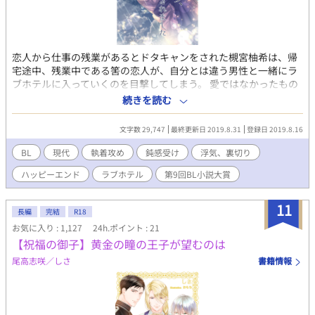
恋人から仕事の残業があるとドタキャンをされた槻宮柚希は、帰
宅途中、残業中である筈の恋人が、自分とは違う男性と一緒にラ
ブホテルに入っていくのを目撃してしまう。 愛ではなかったもの
の好意があった恋人からの裏切りに、強がって別れのメッセージ
続きを読む
を送ったら、なぜか現れたのは会社の上司でもある嵯峨零一。 す
ったもんだの末、降り出した雨が勢いを増し、雨宿りの為に入っ
文字数 29,747
最終更新日 2019.8.31
登録日 2019.8.16
たのは、恋人が他の男とくぐったラブホテル!? 上司はノンケの筈
だし、大丈夫…だよね？ ヤンデレ執着心強い上司×失恋したばか
BL
現代
執着攻め
鈍感受け
浮気、裏切り
りの部下 甘イチャラブコメです。 上司と雨宿りしたら恋人になり
ハッピーエンド
ラブホテル
第9回BL小説大賞
ました、のBLバージョンとなりますが、キャラクターの名前、性
格、展開等が違います。 そちらも楽しんでいただければ幸いでご
ざいます。 また、Fujossyさんのコンテストの参加作品です。
11
長編
完結
R18
お気に入り : 1,127
24h.ポイント : 21
【祝福の御子】黄金の瞳の王子が望むのは
尾高志咲／しさ
書籍情報