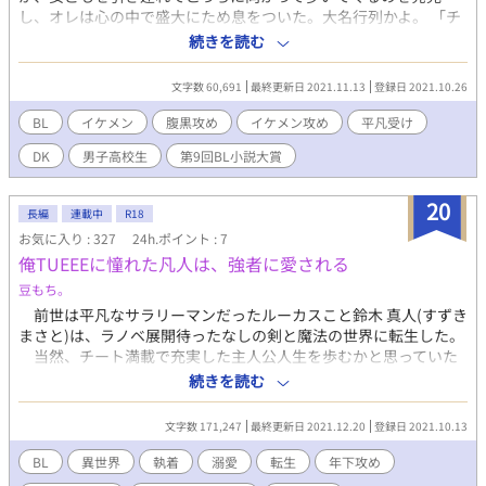
し、オレは心の中で盛大にため息をついた。大名行列かよ。 「チ
ッ、イケメン滅びろ」 つい口からそんな言葉が転がり出た瞬間。
続きを読む
「うわっ！？」 腕をグイッと後ろに引っ張られたかと思ったら、
暗がりに引きずり込まれ、目の前で扉が閉まった。 -------- 腹黒系
文字数 60,691
最終更新日 2021.11.13
登録日 2021.10.26
イケメン攻×ちょっとだけお人好しなフツメン受 ※毎回2000文字
程度 ※『小説家になろう』でも掲載しています
BL
イケメン
腹黒攻め
イケメン攻め
平凡受け
DK
男子高校生
第9回BL小説大賞
20
長編
連載中
R18
お気に入り : 327
24h.ポイント : 7
俺TUEEEに憧れた凡人は、強者に愛される
豆もち。
前世は平凡なサラリーマンだったルーカスこと鈴木 真人(すずき
まさと)は、ラノベ展開待ったなしの剣と魔法の世界に転生した。
当然、チート満載で充実した主人公人生を歩むかと思っていた
が、残念ながら主人公は隣人の子生意気な少年だった。 何故
続きを読む
か自分にばかり執着する隣人から逃れようとするも、彼は離して
くれない。 そして何故か、周りにはチーターばかり集まってー
文字数 171,247
最終更新日 2021.12.20
登録日 2021.10.13
ーーーー？！ 知人を頼りに王都へ行けば、実は貴族だった彼に
溺愛され。 ストーカー隣人が病んで大変だという手紙が頻繁に
BL
異世界
執着
溺愛
転生
年下攻め
親から届く様になる。 「あれ、俺アイツから解放されたんじゃな