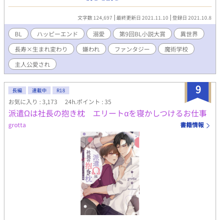
る。 賢者様と聖女がある時恋に落ち、人間である聖女は寿命で死
ぬ時に賢者様に誓ったのだ。 何度でも生まれ変わり、貴方と恋に
文字数 124,697
最終更新日 2021.11.10
登録日 2021.10.8
落ちると。 そしてルインを目にした賢者様はこう言った、「君こ
そが我が聖女の生まれ変わりだ」と。 ルインはそんなこと信じら
BL
ハッピーエンド
溺愛
第9回BL小説大賞
異世界
れない。 だって自分は光の聖女と真逆の、闇属性の魔力しか持っ
長寿×生まれ変わり
嫌われ
ファンタジー
魔術学校
ていないのだから……。 賢者様から逃げようとするルインと、め
げずにアタックし続ける賢者様の恋物語。 ※R-18シーンがある回
主人公愛され
には*マークを付けます。
9
長編
連載中
R18
お気に入り : 3,173
24h.ポイント : 35
派遣Ωは社長の抱き枕 エリートαを寝かしつけるお仕事
grotta
書籍情報