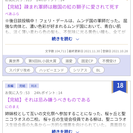
【完結】疎まれ軍師は敵国の紅の獅子に愛されて死す
べあふら
※後日談投稿中！ フェリ・デールは、ムンデ国の軍師だった。 屈
強な肉体と、濃い色彩が好まれるムンデ国において、青白い肌
も、淡く薄い麦わら色の髪も、不気味に光る黄色い瞳も、全てが
忌諱され、長らく暴虐の中にいた。 大国グランカリス帝国との戦
続きを読む
において、大敗を喫したムンデ国は、フェリに自国の被害も罪過
も転嫁し、戦の首謀者としてグランカリス帝国に差し出した。 フ
文字数 104,711
最終更新日 2021.11.30
登録日 2021.10.28
ェリを待ち受けていたのは、帝国の覇王と謳われる紅の獅子ジグ
ムント・ヴァン・グランカリス。 自国で虐げられてきたフェリの
異世界
第9回BL小説大賞
溺愛
固定CP
不憫受け
行いを、最も理解し、認めてくれたのは、皮肉にも敵国の最高権
スパダリ攻め
ハッピーエンド
シリアス
BL
力者だった………。 フェリ自身も知らない己の秘密、覇王ジグム
ントの想いとは………。 ※僭越ながら、『BL小説大賞』エントリ
ーさせていただきました！応援よろしくお願いします。 ※最後は
18
長編
完結
R18
ハッピーエンドです。 ※肌の色や、髪、瞳の色を描写する表現が
お気に入り : 53
24h.ポイント : 14
ありますが、特定の色彩を中傷する意図はありません。ご不快に
【完結】それは忌み嫌うべきものである
なられる方は、お控えください。 ※途中残虐、非人道的な表現あ
り。苦手な方は自衛してください。
にのまえ
姉妹校として互いの文化祭へ参加することになった、桜ヶ丘と聖
ニコラオスの二校。 桜ヶ丘の生徒会役員である柳は、聖ニコラオ
ス生徒会長の九条から一方的な憎悪を向けられていた。 真面目な
柳と夜遊び好きな九条は、過去、アンバランスながら気が合って
続きを読む