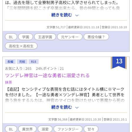
は、過去を隠して全寮制男子高校に入学させられてしまった。
「三年間問題を起こさず卒業出来たら、昔の仲間と会っても良
い」という父親との約束を果たすために、学内では大人しく過ご
続きを読む
していたはずだったのだが……。 学園に伝わる意味不明な伝統に
より、「悪役令嬢」の役割を果たさなければならなくなった司
文字数 51,717
最終更新日 2021.11.18
登録日 2021.10.10
は、平穏な学園生活を維持するために渋々ながら「悪役令嬢」ら
しく過ごすことになったーーー。 というか、男子高校で悪役令嬢
BL
学園
王道学園
元ヤンキー
悪役令嬢？
ってなんだ！？性別から違うだろ！と盛大なツッコミを入れたの
高校生×高校生
だった。 ＊総受け傾向 ＊コンプラの関係で、攻め受け両方十八歳
以上の時系列でのみR18描写があります 第9回BL小説大賞にエン
トリーしてみました！
13
長編
完結
R18
お気に入り : 265
24h.ポイント : 21
ツンデレ神官は一途な勇者に溺愛される
抹茶
【追記】センシティブな表現を含む話にはタイトル横に※マーク
を付けました。【一途な勇者×ツンデレ神官】勇者として世界を
救う旅をするルカは、神官のマイロを助けたせいで悪魔から死の
呪いを受ける。神官と性行為をすれば死のリミットを先送りにで
続きを読む
きると知り、呪いを解く旅にマイロも同行することに。うぶなル
カは一目惚れしたマイロに（重い）好意を寄せるが、何度か肌を
文字数 56,368
最終更新日 2021.10.30
登録日 2021.10.1
合わせてもマイロはデレる気配がなく…… 第9回BL小説大賞にエ
ントリーしました！ よろしくお願いします！
BL
異世界
溺愛
ファンタジー
甘々