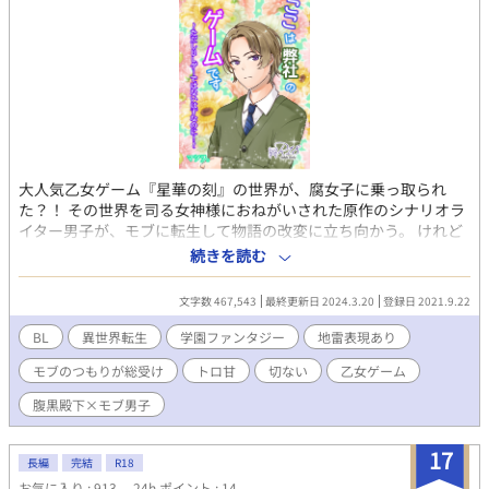
大人気乙女ゲーム『星華の刻』の世界が、腐女子に乗っ取られ
た？！ その世界を司る女神様におねがいされた原作のシナリオラ
イター男子が、モブに転生して物語の改変に立ち向かう。 けれど
いきなり隠し攻略キャラの腹黒殿下に気に入られ、気がつけば各
続きを読む
攻略キャラともフラグが立つんですけども？！ ……みたいな話が
読みたくて、ちょっとだけ自分の趣味に正直に書いてみた。 ＊マ
文字数 467,543
最終更新日 2024.3.20
登録日 2021.9.22
ークのついている話は、閲覧注意な肌色多め展開。 他サイトでも
先行及び同時掲載しております。 11月開催の第9回BL小説大賞に
BL
異世界転生
学園ファンタジー
地雷表現あり
エントリーしてみました。
モブのつもりが総受け
トロ甘
切ない
乙女ゲーム
腹黒殿下×モブ男子
17
長編
完結
R18
お気に入り : 913
24h.ポイント : 14