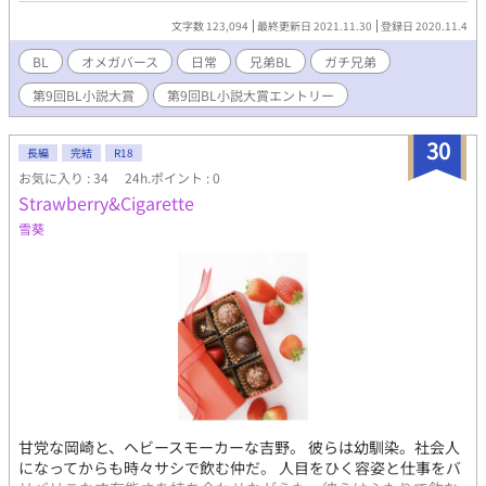
いた作品に加筆修正とオマケをつけたものです。 修正前のものは
文字数 123,094
最終更新日 2021.11.30
登録日 2020.11.4
こちら→https://estar.jp/novels/25730073 更新頻度はのんびり、
更新日時は気が向いた時です。 ※表紙はPicrewの「ゆち式男子メ
BL
オメガバース
日常
兄弟BL
ガチ兄弟
ーカー改」で作りました。 https://picrew.me/share?
第9回BL小説大賞
第9回BL小説大賞エントリー
cd=s90J4fWgn5 *** 【登場人物】 ●井田知玄（いだ とものり）
12月26日生まれ。19歳。身長179cm。1大学二年生。 自分がαだ
と気づいていない。お兄さんのことが大好き。 ○井田知白（いだ
30
長編
完結
R18
ともあき） 4月4日生まれ。21歳。身長165cm。社会人3年目。 Ω
お気に入り : 34
24h.ポイント : 0
であることを隠して生きている。チンピラっぽい。
Strawberry&Cigarette
雪葵
甘党な岡崎と、ヘビースモーカーな吉野。 彼らは幼馴染。社会人
になってからも時々サシで飲む仲だ。 人目をひく容姿と仕事をバ