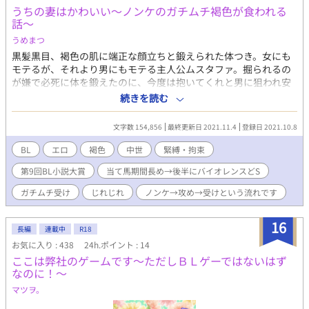
うちの妻はかわいい～ノンケのガチムチ褐色が食われる
話～
うめまつ
黒髪黒目、褐色の肌に端正な顔立ちと鍛えられた体つき。女にも
モテるが、それより男にもモテる主人公ムスタファ。掘られるの
が嫌で必死に体を鍛えたのに、今度は抱いてくれと男に狙われ安
眠できない。しかも息をひそめているだけで尻を狙うやつらは減
続きを読む
ってはいない。守りきったと安心した頃に最強最悪の男に襲われ
る。 ※すいません、プロローグを挿入しました。 ※第９回ＢＬ小
文字数 154,856
最終更新日 2021.11.4
登録日 2021.10.8
説に参加です。 ※お気に入り、栞、感想ありがとうございます。
励みになります。 ※別作品『うちの妻はかわいい』第４章おまけ
BL
エロ
褐色
中世
緊縛・拘束
のスピンオフ。ガチムチ受けです。そちらも独立してるのでよか
第9回BL小説大賞
当て馬期間長め→後半にバイオレンスどS
ったらご覧ください。 ※本作は前作と独立させてるので初見でも
楽しめるかと思います。 ※エロければいいと思って書きました
ガチムチ受け
じれじれ
ノンケ→攻め→受けという流れです
が、作者の好みで前座が長いです。ノン気の抵抗を書きたかった
のでかなりじれじれです。
16
長編
連載中
R18
お気に入り : 438
24h.ポイント : 14
ここは弊社のゲームです～ただしＢＬゲーではないはず
なのに！～
マツヲ。