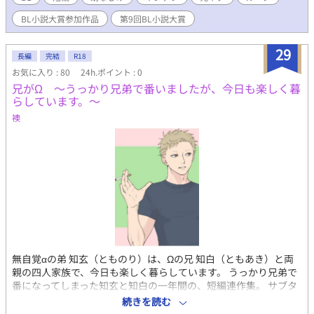
BL小説大賞参加作品
第9回BL小説大賞
29
長編
完結
R18
お気に入り : 80
24h.ポイント : 0
兄がΩ 〜うっかり兄弟で番いましたが、今日も楽しく暮
らしています。〜
襖
無自覚αの弟 知玄（とものり）は、Ωの兄 知白（ともあき）と両
親の四人家族で、今日も楽しく暮らしています。 うっかり兄弟で
番になってしまった知玄と知白の一年間の、短編連作集。 サブタ
イトル頭に●がついているのが弟のターン、○がついているのが
続きを読む
兄のターンです。 ＊＊＊ 本作品はエブリスタに投稿するために書