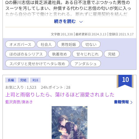
Ωの藤川志信は貧乏派遣社員。ある日不注意でぶつかった男性の
スーツを汚してしまい、弁償する代わりに志信の匂いが気に入っ
たから自分の下で働けと言われる。 断れずに雇用契約を結んだ
が、その業務内容は不眠症に悩む代表取締役専属の「抱き枕」だ
続きを読む
った。 抑制剤の副作用が酷い体質で薬が飲めないためヒート期間
は休むしかない志信はしかしヒート休暇を貰えるようなホワイト
文字数 201,338
最終更新日 2024.3.13
登録日 2021.9.17
企業では雇ってもらえず、短期間の仕事をしてなんとか食い繋い
でいた。 そんな貧乏Ωがα社長と一緒に住むことになって…？
オメガバース
社会人
男性妊娠
切ない
《鈍感なエリートα✕おっとり年上Ω》 毎晩抱き枕にされ志信は社
ほのぼの＆シリアス
執着攻め
甘々じれじれ
完結
長に恋してしまうが、鈍感な社長は気付かないでベタベタしてく
る。 しかもΩ嫌いの社長に志信から好きとは言えない……という
スパダリと見せかけてヘタレ攻め
アンダルシュ
じれじれなお話です。 前半ほのぼのですが女秘書が意地悪してき
て可哀想な展開になります。 攻め社長は結構ヘタレですのでご注
10
意ください。 ※第9回BL小説大賞で奨励賞をいただきました。あ
長編
完結
R18
りがとうございます！
お気に入り : 1,523
24h.ポイント : 28
上司と雨宿りしたら、蕩けるほど溺愛されました
藍沢真啓/庚あき
書籍情報