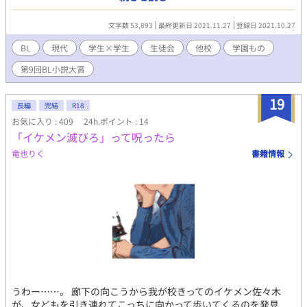
親しくしていたが、一年前、九条の一言をきっかけに袂を分かっ
たのだ。 当初、将来を見据えて堅実に生きる柳へ九条は嫌悪を隠
文字数 53,893
最終更新日 2021.11.27
登録日 2021.10.27
しもしなかったが、生徒会での交流をきっかけに互いの秘密や動
機を知る。 やがて二人は秘密の交流を再開するが、それは新たな
BL
現代
学生×学生
生徒会
他校
学園もの
問題の入り口に過ぎず――。
第9回BL小説大賞
19
長編
完結
R18
お気に入り : 409
24h.ポイント : 14
「イケメン滅びろ」って呪ったら
竜也りく
書籍情報
うわー……。 廊下の向こうから我が校きってのイケメン佐々木
が、女どもを引き連れてこっちに向かって歩いてくるのを発見