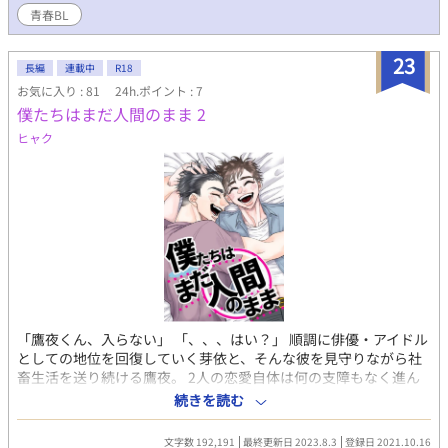
っかけに、二人は恋人同士という関係になる。 たまに意地悪で、
青春BL
だけど優しい青葉。それでも「先輩が本気なわけない」とコーヨ
ーはかたくなで、青葉にとあるお願いをする。 「つきあってい
23
る、というのは周りに秘密にすること」 いつ別れがきてもいいよ
長編
連載中
R18
うに。そう覚悟していたコーヨーに対して、青葉はまるでコーヨ
お気に入り : 81
24h.ポイント : 7
ーを特別扱いするかのようなことばかりする。おかげさまでコー
僕たちはまだ人間のまま 2
ヨーはときめきと緊張が鳴りやまず、毎日のように心臓の残機が
ヒャク
危ない状態になっている。一体、先輩はなにを考えているんだ？
● 片思いこじれすぎて、攻めの気持ちをまるで信じられない受け
と、そんな受けを笑顔と言葉で無自覚（たぶん）翻弄して甘やか
したい攻め。 「このやろおおおお」とずるさに叫びたくなるよう
な攻めを書きたかった。 ● 固定CPハピエン厨によるハッピーエ
ンドのための物語。 基本週一更新 Rシーンは 4章 犬槐（マーキ
ア）の後半からはいってます。 /短編『何色 ――あなたの前で、
ぼくはただの後輩にすぎない』連載版 /アルファポリス同時掲載
（R15版カクヨム、ノベプラ掲載） /BGM『flos』R Sound
Design
「鷹夜くん、入らない」 「、、、はい？」 順調に俳優・アイドル
としての地位を回復していく芽依と、そんな彼を見守りながら社
畜生活を送り続ける鷹夜。 2人の恋愛自体は何の支障もなく進ん
でいた。 と、思いきや、芽依の"アレ"がどうにも鷹夜の"そこ"に
続きを読む
入らない、、？？？ 夜の営みに関して大問題が発生している2人
の周りで次々と他の問題も発生し始め、大パニックへと落ちて行
文字数 192,191
最終更新日 2023.8.3
登録日 2021.10.16