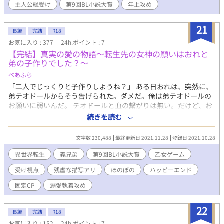
主人公総受け
第9回BL小説大賞
年上攻め
かったの？」 「おいでルーカス」 「まさとさん、何で俺から離れ
ようとするの？」 「アイツはやめて俺にしろ」 「俺はそんな展開
望んでねー!!」 凡人ルーカスの受難が今、始まる。 ＊R-15がメ
21
長編
完結
R18
インになりますが、行為を連想させる描写が増えてきた為、R-15
お気に入り : 377
24h.ポイント : 7
から18に年齢制限を引き上げました。ご了承下さいませ。
【完結】真実の愛の物語～転生先の女神の願いはおれと
弟の子作りでした？～
べあふら
「二人でじっくりと子作りしようね？」 ある日おれは、突然に、
弟テオドールからそう告げられた。ダメだ。俺は弟テオドールの
お願いに弱いんだ。 テオドールと血の繋がりは無い。だけど、お
れはそれ以上の絆で繋がっていると思っていたのに！違う意味で
続きを読む
繋がるなんて、そんなの全く想定外なんだよ！！ この世界は、乙
女ゲーム「育め！Love and Plant～愛と豊穣の女神に愛されし乙
文字数 230,488
最終更新日 2021.11.28
登録日 2021.10.28
女～」の世界じゃなかったのか？！攻略対象者同士でBLしてる
し、ゲームの主人公“恵みの乙女”は腐女子だし！ もっとも、その
異世界転生
義兄弟
第9回BL小説大賞
乙女ゲーム
世界そのままならおれシリル・フォレスターは死んでるけど
受け視点
残虐な描写アリ
ほのぼの
ハッピーエンド
ね！？今世こそやりたいことをやるって決めたのに！！おれは一
体どうしたらいいんだ！？！？！ これは、おれと弟の、おれと弟
固定CP
溺愛執着攻め
による、おれと弟のための真実の愛の物語。………たぶん。 溺愛
執着義弟（本来攻略対象者）×死亡フラグ回避済みの流され不憫
22
な兄（転生者）の固定CP。 ※義弟ですが主人公のこだわりで弟と
長編
完結
R18
表記されています。 ※ときに虐待や残虐描写が入ります。
お気に入り : 152
24h.ポイント : 7