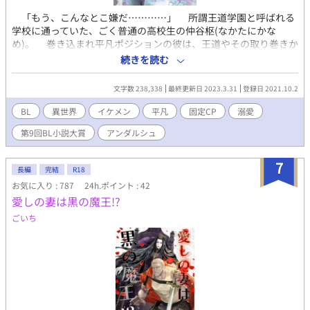
「もう、こんなとこ嫌だ…………」 所謂王道学園と呼ばれる
学校に通っていた、ごく普通の高校生の仲谷枢(なかたにかな
め)。 巻き込まれ平凡ポジションの彼は、王道やその取り巻きか
らの嫌がらせに傷つき苦しみ、もうボロボロだった。 いつもと
続きを読む
同じく嫌がらせを受けている最中、枢は階段から足を滑らせその
ままーーー……。 目が覚めた先は………………異世界だった。
文字数 238,338
最終更新日 2023.3.31
登録日 2021.10.2
ーーーーーーーーーーーーーーーー 自分の生まれた世界で誰に
も愛されなかった少年が、異世界でたった1人に愛されて幸せにな
BL
異世界
イケメン
平凡
固定CP
溺愛
るお話。 ＊第9回BL小説大賞 奨励賞受賞 ＊3/15 書籍発売しまし
第9回BL小説大賞
アンダルシュ
た！ 現在レンタルに移行中。3話無料です。
7
長編
完結
R18
お気に入り : 787
24h.ポイント : 42
愛しの妻は黒の魔王!?
ごいち