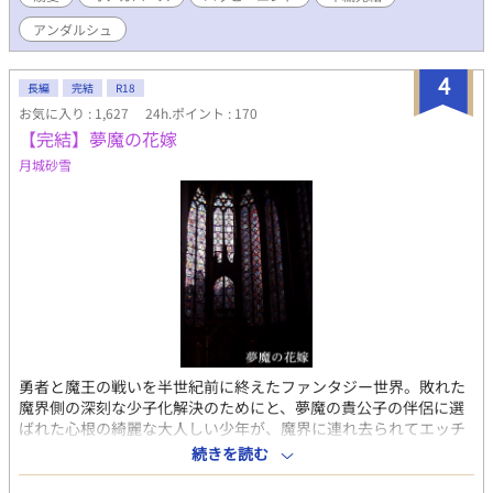
背後注意。※第9回BL小説大賞応援ありがとうございました。お
かげさまで奨励賞いただきました。 ※R5.7.5書籍化に伴いタイ
アンダルシュ
トル変更（旧題:モブの俺が巻き込まれた乙女ゲームはいつの間に
かBLゲームになっていた！）※アンダルシュノベルズｂにて書籍
4
刊行。皆様の応援のおかげです！ ありがとうございました。※
長編
完結
R18
章位置変更 冒険者として活動開始！(10～12歳）をクエストの
お気に入り : 1,627
24h.ポイント : 170
前に差し込みました。クエスト以下14歳までを魔の森での冒険者
【完結】夢魔の花嫁
活動に章変更いたしました。
月城砂雪
勇者と魔王の戦いを半世紀前に終えたファンタジー世界。敗れた
魔界側の深刻な少子化解決のためにと、夢魔の貴公子の伴侶に選
ばれた心根の綺麗な大人しい少年が、魔界に連れ去られてエッチ
の限りを尽くされて赤ちゃんをたくさん産むことになる話（身も
続きを読む
蓋もないあらすじ）実際赤ちゃんを産んだりするのでご注意くだ
さい。 目指すは官能小説＋♡喘ぎ。全編R18、挿入表現有りの回