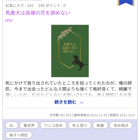
お気に入り : 141
24h.ポイント : 0
馬鹿犬は高嶺の花を諦めない
phyr
死にかけで放り出されていたところを拾ってくれたのが、俺の師
匠。今まで出会ったどんな人間よりも強くて格好良くて、綺麗で
優しい人だ。だからどんなに犬扱いされても、例え師匠にその気
がなくても、絶対に俺がこの人を手に入れる。 家も名前もなかっ
続きを読む
た弟子が、血筋も名声も一級品の師匠に焦がれて求めて、手に入
れるお話。 ※このお話はムーンライトノベルズ様にも掲載してい
文字数 187,551
最終更新日 2021.11.30
登録日 2021.10.8
ます。 第9回BL小説大賞にもエントリー済み。
BL
異世界
ワンコ攻め
年上受け
執着
攻め視点
弟子×師匠