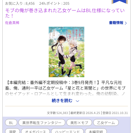
お気に入り : 8,456
24h.ポイント : 205
モブの俺が巻き込まれた乙女ゲームはBL仕様になってい
た！
佐倉真稀
書籍情報
【本編完結：番外編不定期投稿中：3巻9月発売！】平凡な元社
畜、俺、通利一平は乙女ゲーム「星と花と宵闇と」の世界にモブ
のセイアッド・ロアールとして生まれ変わった。俺の幼馴染、ノ
クス・ウースィクは前世の最推しで「星宵」のラスボスで隠し攻
続きを読む
略対象者。そんなノクスをラスボスにしたくない俺は闇落ちから
救おうと努力を重ねる。おかげで俺とノクスは超仲良し。そんな
文字数 524,383
最終更新日 2026.4.25
登録日 2021.10.31
中、衝撃の事実が発覚！ え？ 第2の性がある？ それってオメ
ガバースっていうんじゃね？ それってもう、乙女ゲーじゃな
BL
異世界転生ファンタジー
美形×モブ
乙女ゲーム
く……BLゲーだろ！？ 基本コメディ色多めです。※が付く話は
溺愛
オメガバース
ハッピーエンド
本編完結