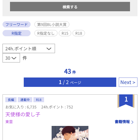
フリーワード
第9回BL小説大賞
R指定
R指定なし
R15
R18
件
43
件
1
/ 2
Next
ページ
1
長編
連載中
R18
お気に入り : 6,735
24h.ポイント : 752
天使様の愛し子
東雲
書籍情報