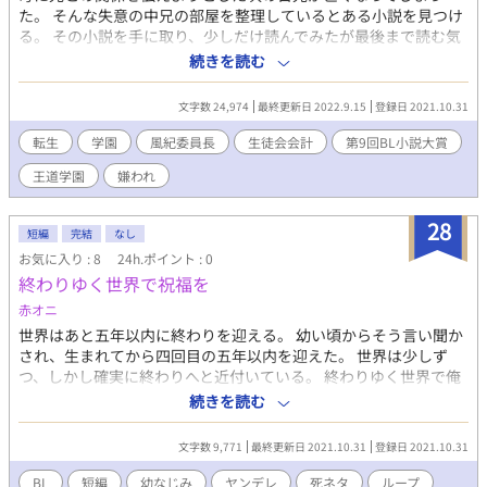
た。 そんな失意の中兄の部屋を整理しているとある小説を見つけ
る。 その小説を手に取り、少しだけ読んでみたが最後まで読む気
にはならずそのまま本を閉じた。 その次の日、学校へ行く途中事
続きを読む
故に遭い意識を失った。 という前世をふと思い出した。 あれ？も
しかしてここあの小説の中じゃね？ でもそんなことより転校生が
文字数 24,974
最終更新日 2022.9.15
登録日 2021.10.31
気に入らない。俺にだけ当たりが強すぎない？！ 確かに俺はヤリ
◯ンって言われてるけどそれ、ただの噂だからね⁉︎
転生
学園
風紀委員長
生徒会会計
第9回BL小説大賞
王道学園
嫌われ
28
短編
完結
なし
お気に入り : 8
24h.ポイント : 0
終わりゆく世界で祝福を
赤オニ
世界はあと五年以内に終わりを迎える。 幼い頃からそう言い聞か
され、生まれてから四回目の五年以内を迎えた。 世界は少しず
つ、しかし確実に終わりへと近付いている。 終わりゆく世界で俺
とユヅは穏やかで静かな日々を送っていた。 ユヅが世界を破滅へ
続きを読む
と導く元凶だと、知るまでは。
文字数 9,771
最終更新日 2021.10.31
登録日 2021.10.31
BL
短編
幼なじみ
ヤンデレ
死ネタ
ループ