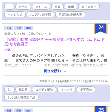
く。 連絡が取れなくなっていた荘次郎の身に危険が迫り、芽依の
目の前にかつての相棒が姿を現す。 そしてとうとう鷹夜の堪忍袋
BL
社会人
アイドル
溺愛
俳優
年下×年上
の緒がブチ切れる瞬間が来てしまい、、、 「僕たちはまだ人間の
ヘタレ攻め
スパダリ成長期
第9回BL小説大賞
まま」続編、完結作。 芸能人×一般人のなさそうであるかもしれ
ない恋愛のその後をお楽しみ下さい。
24
長編
完結
R18
お気に入り : 80
24h.ポイント : 0
［完結］動物保護好き王子様が飼い慣らすのはムキムキ
筋肉肉食男子
小葉石
借金の形にアルバイトをしていた、 泰樹（やすき）、19
歳。 お客さんの家のドアを開けたら… そこは見た事もない世
界が広がっていて… あれ？何かやばい薬でも使われたのか？
嫌、そんな記憶はないんだが？ 気がついたら、全裸で首輪を
続きを読む
嵌められて… なんだか、保護されたみたいです。 Ｒ18指定しま
すが、本番ありません。 途中までにしています。＊を付けます。
文字数 101,711
最終更新日 2021.11.9
登録日 2021.10.14
キスまでの場合はつけてませんので注意してください。 所々攻守
交代しています。 番外編に続き、続編予定です。 ＊第9回BL小説
BL
異世界
コメディ風味
マッタリ
年下責め
大賞にエントリーしてみました。
BL小説大賞参加作品
25
長編
完結
R18