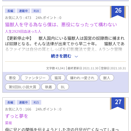
26
長編
連載中
R18
お気に入り : 473
24h.ポイント : 0
猫獣人を守る為なら僕は、悪役になったって構わない
人生2929回血迷った人
【更新停止中】 獣人国内にいる猫獣人は国営の奴隷商に捕まれ
ば奴隷となる。そんな法律が出来てから早二十年。 猫獣人であ
るファイアは自分の耳としっぽを幻影魔法で変え、Aランク冒険
者として街に溶け込んでいた。 ーー猫獣人差別主義者の狼獣人
続きを読む
として。 そんなファイアの住むオルナ街にグレイが来たのは約
二週間前のことだった。 グレイとは、冒険者として活動しなが
文字数 43,041
最終更新日 2021.11.30
登録日 2021.10.31
らも猫獣人を保護して回っている少し横暴だが慈悲があるイケメ
ン。と、いう噂の人物だったが、猫獣人を差別する奴らには容赦
悪役
ファンタジー
猫耳
嫌われ→愛され
獣人
がないようで、ファイアの噂を聞いた彼は僕のことを嫌ってい
第9回BL小説大賞
執着
BL
る。 僕としてはそっちの方が都合がいいんだけどね。 それに
僕は好かれたいなんて思っていない。……思っちゃいけない。
僕は皆を守るんだから。守らなきゃいけないんだ。 皆を守る為
27
長編
連載中
R15
なら僕は、悪役になることだって厭わない。
お気に入り : 166
24h.ポイント : 0
ずっと夢を
菜坂
母に兄との関係を伝えようとした次の日兄が亡くなってしまっ