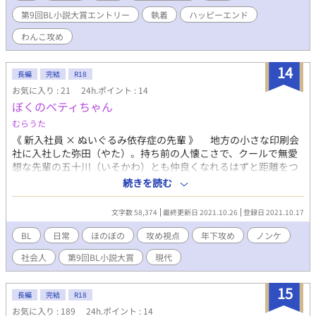
第9回BL小説大賞エントリー
執着
ハッピーエンド
わんこ攻め
14
長編
完結
R18
お気に入り : 21
24h.ポイント : 14
ぼくのベティちゃん
むらうた
《 新入社員 × ぬいぐるみ依存症の先輩 》 地方の小さな印刷会
社に入社した弥田（やた）。持ち前の人懐こさで、クールで無愛
想な先輩の五十川（いそかわ）とも仲良くなれるはずと距離をつ
めてみるが、五十川の意外な一面が気になって、気になって、な
続きを読む
んだか恋みたいだな、なんて、そんな話。 ＊他サイト（エブリス
タ）で公開している作品と同タイトルですが、内容を一部修正し
文字数 58,374
最終更新日 2021.10.26
登録日 2021.10.17
ています。
BL
日常
ほのぼの
攻め視点
年下攻め
ノンケ
社会人
第9回BL小説大賞
現代
15
長編
完結
R18
お気に入り : 189
24h.ポイント : 14