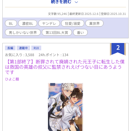
ックスは下級貴族の子ということで家族から冷遇された上に政略
続きを読む
結婚した隣国の国王エリアスから初夜に「お前を愛するつもりは
ない」と言われて冷遇されるといういわゆるドアマット系ヒーロ
文字数 95,246
最終更新日 2025.12.6
登録日 2025.10.31
ーだった。 どうせなら、特に波風のないラブコメBLの世界に生ま
れ変わりたかったが仕方ない。 しかし、フェリックスのように酷
BL
濃密BL
ヤンデレ
狂愛/溺愛
異世界
い冷遇に耐えきれるメンタルは温室育ちの日本人にはないし、結
男しかいない世界
第13回BL大賞
番い
末を読む前に死んだのでフェリックスを救うであろう運命の相手
も良く分からない。 ならば、とりあえず初夜に拒絶されてエリア
スが部屋を出た後、こっそり城から逃げ出して前世の農業系スキ
2
長編
連載中
R18
ルを活かしてスローライフ系主人公にジョブチェンジしようと心
お気に入り : 3,588
24h.ポイント : 134
に誓う。 運命の結婚式、原作では終始無表情であるはずのエリア
【第1部終了】断罪されて廃嫡された元王子に転生した僕
スの様子が、ずっと苦し気に呼吸が荒い上に目が完全にイッてし
は救国の英雄の叔父に監禁されえげつない目にあうよう
まっている。 「結婚が嫌すぎて色々キメてきたのかな……」 あま
です
り深く考えずに、いよいよ「お前を愛するつもりはない」と宣言
される初夜に突入。しかし、逃げる準備と最低限の荷物を準備し
ひよこ麺
てエリアスを待っていたが、部屋を訪れたエリアスは一糸まとわ
ずその美しく均整のとれた裸体を晒していた。小説に描写はない
が露出狂だったらしい。 「ああ、我が愛しい半身。やっとひとつ
になれる」 「えっ！？」 露出狂かと思ったエリアスに激しく求め
られてしまったフェリックスはなし崩し的に初夜を終えてしま
い、その後も「フェリックスをこの世界一番幸せにしたい」と蕩
けた表情で宣言されて逃げるタイミングを逃してしまい……。