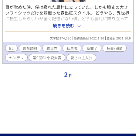
目が覚めた時、僕は寂れた農村に立っていた。しかも膝丈の大き
いワイシャツだけを羽織った露出狂スタイル。 どうやら、異世界
に転生したらしいが全く記憶がない僕。どうも農村に降り立って
いるしスローライフものの異世界転生かもと農家で生活しようと
続きを読む
した矢先、銀髪、蒼眼のありえないほどの長身イケメン美形に後
ろから羽交い絞めにされた。 「えっ？なんで？」 「……逃げるな
文字数 274,230
最終更新日 2022.1.30
登録日 2021.10.9
んて悪い子だねルーク。さぁ帰ろう」 良く分からないうちにその
まま攫われて……。 そこで気づいた、どうやら僕は腐女子の姉が
BL
監禁調教
異世界
転生者
断罪？
狂愛/溺愛
ハマっていたR-18BL小説「わがままな王子様は英雄様の虜」のわ
ヤンデレ
第9回BL小説大賞
愛され主人公
がまま故に廃嫡されてしまった元王太子ルークに生まれ変わって
しまったらしい。 しかもこのルークは叔父であるマクシミリアン
にこの後「監禁」「調教」「溺愛」という全く嬉しくない3連コン
2
件
ボを決められてしまう……いやだ！！！！そう思って逃げようと
試みるが、戦闘力がカンストの最強騎士団長であるマクシミリア
ンに叶うはずもなく…… ※一応溺愛ものですがハードなプレイが
ある予定なので苦手な方はご注意ください。また「※」は性的な
部分がある場合タイトルにつきます。また性的なシーンは割とあ
りますが本番まではゆっくりめです。