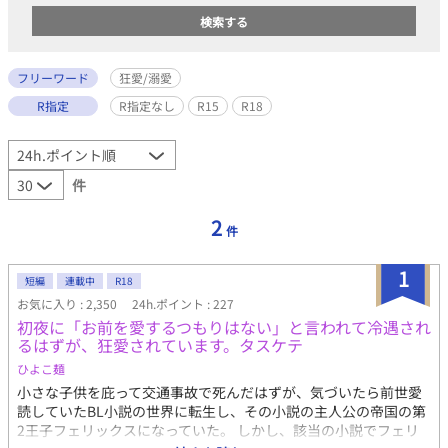
フリーワード
狂愛/溺愛
R指定
R指定なし
R15
R18
件
2
件
1
短編
連載中
R18
お気に入り : 2,350
24h.ポイント : 227
初夜に「お前を愛するつもりはない」と言われて冷遇され
るはずが、狂愛されています。タスケテ
ひよこ麺
小さな子供を庇って交通事故で死んだはずが、気づいたら前世愛
読していたBL小説の世界に転生し、その小説の主人公の帝国の第
2王子フェリックスになっていた。 しかし、該当の小説でフェリ