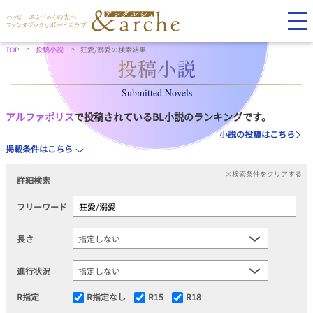
TOP
投稿小説
狂愛/溺愛の検索結果
Submitted Novels
アルファポリス
で投稿されているBL小説のランキングです。
小説の投稿はこちら
掲載条件はこちら
×検索条件をクリアする
詳細検索
フリーワード
長さ
進行状況
R指定
R指定なし
R15
R18