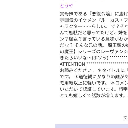
とうや
異母妹である『悪役令嬢』に虐
雰囲気のイケメン『ルーカス・
ャラクター……らしい。 で？そ
んて無駄だと思ってたけど、妹を
ン？魔女？言っている意味がわ
だな？ そんな兄の話。 魔王顔
の魔王】シリーズのレーヴァンシ
きたらいいな…(ボソッ) *********
ATTENTION ****************
お読みください。 ＊タイトルに
です。 ＊道徳観にかなりの難が
モ用紙以上に軽いです。 ＊コメ
いただいて認証しています。誤
とても嬉しくて話数が増えます。
文