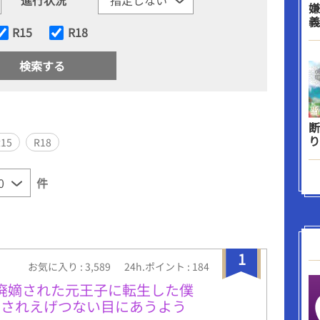
嫌
義
R15
R18
断
り
R15
R18
件
1
お気に入り : 3,589
24h.ポイント : 184
廃嫡された元王子に転生した僕
禁されえげつない目にあうよう