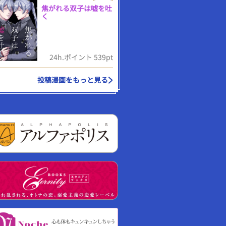
焦がれる双子は嘘を吐
く
24h.ポイント 539pt
投稿漫画をもっと見る