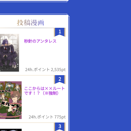
1
秒針のアンタレス
24h.ポイント 2,535pt
2
ここからは××ルート
です！？（※強制）
24h.ポイント 775pt
3