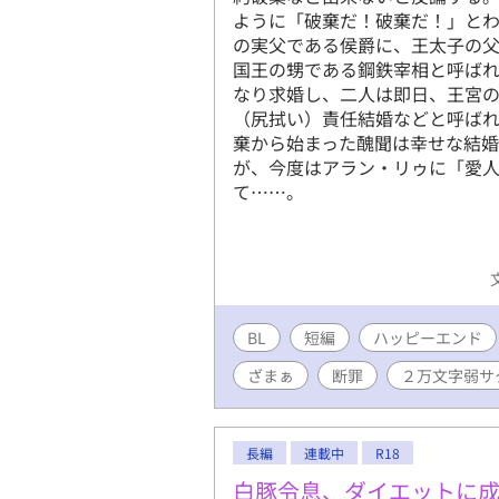
ように「破棄だ！破棄だ！」と
の実父である侯爵に、王太子の
国王の甥である鋼鉄宰相と呼ば
なり求婚し、二人は即日、王宮
（尻拭い）責任結婚などと呼ば
棄から始まった醜聞は幸せな結
が、今度はアラン・リゥに「愛
て……。
BL
短編
ハッピーエンド
ざまぁ
断罪
２万文字弱サ
長編
連載中
R18
白豚令息、ダイエットに