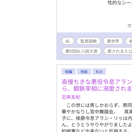
性的なシー
文
BL
監禁調教
異世界
第9回BL小説大賞
愛され主人
短編
完結
R18
高慢ちきな悪役令息アラ
ら、鋼鉄宰相に溺愛され
志麻友紀
この世には男しかおらず、男同
華やかなりし宮中舞踏会。 真
子に、侯爵令息アラン・リゥは内
ん、とうとうやりやがりました
約破棄など出来ないと反論する