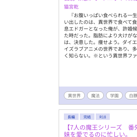
猫宮乾
『お腹いっぱい食べられる一生
い出したのは、異世界で食べて食
息エドガーとなった俺が、許婚
た時だった。脂肪により大けが
は、決意した。痩せよう。ダイ
イズラブアニメの世界であり、
く知らない。※という異世界ファ
異世界
魔法
学園
白
長編
完結
R18
【7人の魔王シリーズ 番
妹を愛でるのに忙しい。