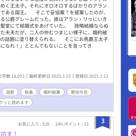
わめく王太子。それにオロオロするばかりのアラン
父である国王。 そこで妥協案？を提案したのが、
れる公爵グレームだった。彼はアラン・リゥにいき
の聖堂にて結婚式をあげていた。 政略結婚ならぬ
れた夫夫だが、二人の仲むつまじい様子に、婚約破
婚の話題に塗り替えられる。 そこにお馬鹿王太子
人になれ！」ととんでもないことを言ってき
文字数 18,053
最終更新日 2025.3.15
登録日 2025.3.13
溺愛
執着
婚約破棄
悪役令息
クッと読めます
3
お気に入り : 520
24h.ポイント : 21
成功す！