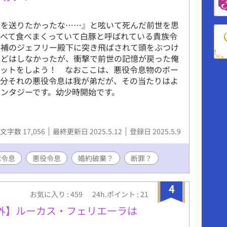
を送りたかったな……』と呟いて死んだ前世を思
べて食べまくっていて白豚と呼ばれている貴族令
候補のジェフリー殿下に突き飛ばされて頭をぶつけ
などはしなかったが、衝撃で前世の記憶が戻った俺
エットをしよう！ なおここは、悪役令息物のボー
多分それの悪役令息は我が弟だが、その当たりはよ
ンタジーです。幼少時開始です。
文字数 17,056
最終更新日 2025.5.12
登録日 2025.5.9
豚令息
悪役令息
婚約破棄？
断罪？
4
お気に入り : 459
24h.ポイント : 21
外】ルーカス・フェリエーラは