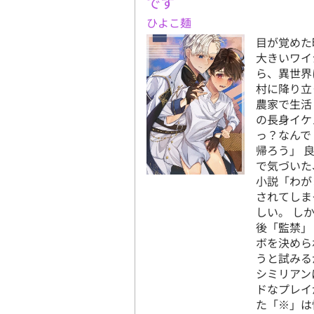
です
ひよこ麺
目が覚めた
大きいワイ
ら、異世界
村に降り立
農家で生活
の長身イケ
っ？なんで
帰ろう」 
で気づいた
小説「わが
されてしま
しい。 し
後「監禁」
ボを決めら
うと試みる
シミリアン
ドなプレイ
た「※」は