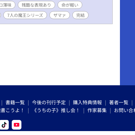
ロ薄味
残酷な表現あり
命が軽い
7人の魔王シリーズ
ザマァ
完結
書籍一覧
今後の刊行予定
購入特典情報
著者一覧
説書こうよ！
《うちの子》推し会！
作家募集
お問い合