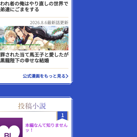
われ者の俺はやり直しの世界で
弟達にごまをする
2026.8.6最新話更新
罪された当て馬王子と愛したが
黒龍陛下の幸せな結婚
公式漫画をもっと見る
1
本編なんて知りません
ッ！