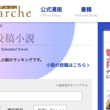
公式漫画
書籍
Official Manga
Published Books
果
Submitted Novels
L小説のランキングです。
小説の投稿はこちら
デ
に
×検索条件をクリアする
進行状況