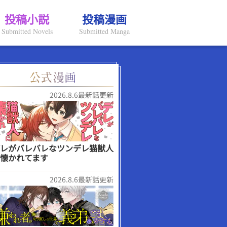
投稿小説
投稿漫画
Submitted Novels
Submitted Manga
2026.8.6最新話更新
レがバレバレなツンデレ猫獣人
懐かれてます
2026.8.6最新話更新