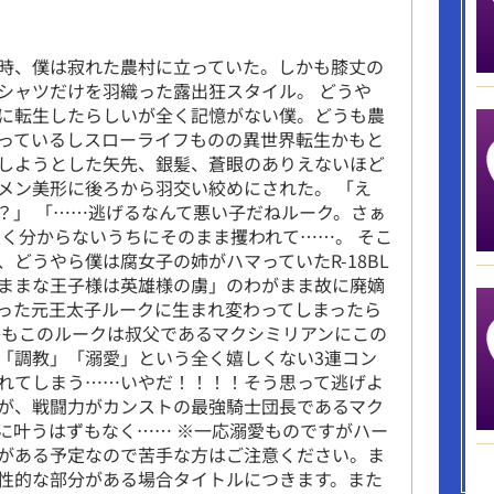
時、僕は寂れた農村に立っていた。しかも膝丈の
シャツだけを羽織った露出狂スタイル。 どうや
に転生したらしいが全く記憶がない僕。どうも農
っているしスローライフものの異世界転生かもと
しようとした矢先、銀髪、蒼眼のありえないほど
メン美形に後ろから羽交い絞めにされた。 「え
？」 「……逃げるなんて悪い子だねルーク。さぁ
良く分からないうちにそのまま攫われて……。 そこ
、どうやら僕は腐女子の姉がハマっていたR-18BL
ままな王子様は英雄様の虜」のわがまま故に廃嫡
った元王太子ルークに生まれ変わってしまったら
かもこのルークは叔父であるマクシミリアンにこの
「調教」「溺愛」という全く嬉しくない3連コン
れてしまう……いやだ！！！！そう思って逃げよ
が、戦闘力がカンストの最強騎士団長であるマク
に叶うはずもなく…… ※一応溺愛ものですがハー
がある予定なので苦手な方はご注意ください。ま
性的な部分がある場合タイトルにつきます。また