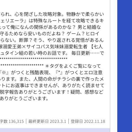
げられ、心を閉ざした攻略対象。物静かで柔らかい
フェリエーラ』は特殊なルートを経て攻略できるキ
れって俺になんの関係があるのかな？ 男と結婚な
守るためなら安いものだよね？ ゲーム？ヒロイ
からない。断罪？そう、やり返される覚悟があるん
の嫁溺愛王弟×サイコパス気味妹溺愛転生者 【七人
ュタイン組の若い時のお話です。 毎日更新……で
*********************************
************************** ＊タグをよくご覧になって
『※』がつくと残酷表現、『*』がつくとエロ注意
あります。また、人間の命がチラシの裏で作ったメ
ントにお返事はできませんが、ありがたく読ませて
字脱字報告ありがとうございます！疑問、感想など
ありがとうございます。
字数 136,315
最終更新日 2023.3.1
登録日 2022.11.18