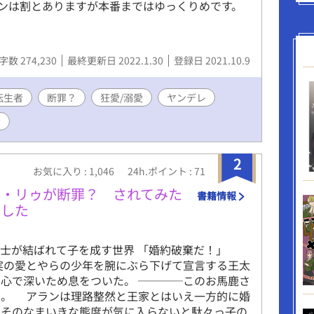
ンは割とありますが本番まではゆっくりめです。
字数 274,230
最終更新日 2022.1.30
登録日 2021.10.9
転生者
断罪？
狂愛/溺愛
ヤンデレ
公
2
お気に入り : 1,046
24h.ポイント : 71
ン・リゥが断罪？ されてみた
書籍情報
ました
士が結ばれて子を成す世界 「婚約破棄だ！」
実の愛とやらの少年を腕にぶら下げて宣言する王太
心で深いため息をついた。 ────このお馬鹿さ
よ。 アランは理路整然と王家とはいえ一方的に婚
。そのなまいきな態度が気に入らないと駄々っ子の