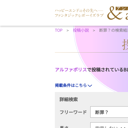
TOP
投稿小説
断罪？の検索結
アルファポリス
で投稿されているB
掲載条件はこちら
詳細検索
フリーワード
長さ