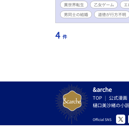
異世界転生
乙女ゲーム
エ
男同士の結婚
道徳が行方不明
4
件
&arche
TOP
公式漫画
樋口美沙緒の小
Official SNS