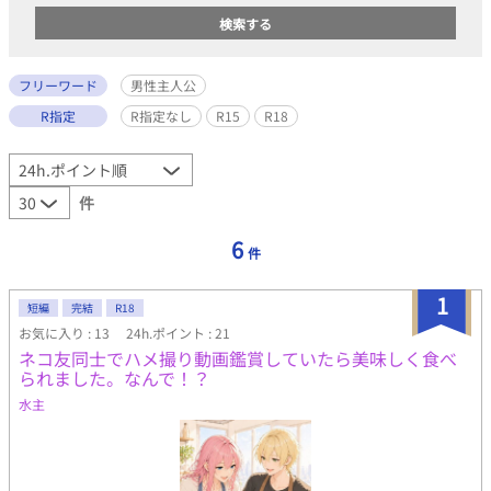
フリーワード
男性主人公
R指定
R指定なし
R15
R18
件
6
件
1
短編
完結
R18
お気に入り : 13
24h.ポイント : 21
ネコ友同士でハメ撮り動画鑑賞していたら美味しく食べ
られました。なんで！？
水主