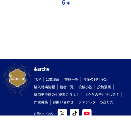
6
件
&arche
TOP
公式漫画
書籍一覧
今後の刊行予定
購入特典情報
著者一覧
投稿小説
投稿漫画
樋口美沙緒の小説書こうよ！
《うちの子》推し会！
作家募集
お問い合わせ
ファンレターの送り先
Official SNS