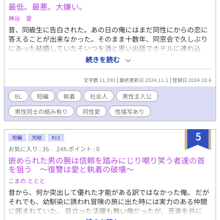
最低。最悪。大嫌い。
神谷 愛
昔、同級生に告白された。あの日の俺にはまだ同性にからの恋に
答えることが出来なかった。そのまま十数年、同窓会で久しぶり
にあった結婚していたそいつを酒と思い出話でホテルに連れ込
む。そこであの頃の罪悪感を薄めるように、今の劣情を薄めるよ
続きを読む
うにただそいつを抱く。 甘さは苦さを際立たせる、逆もまた然
り。
文字数 11,390
最終更新日 2024.11.1
登録日 2024.10.6
BL
短編
執着
社会人
男性主人公
男性同士の絡み有り
同性愛
性描写あり
5
短編
完結
R15
お気に入り : 36
24h.ポイント : 0
嵌められた男の腕は信頼を踏みにじり嘲り笑う者達の首
を狙う ～復讐は愛と執着の破壊～
こまの ととと
昔から、何か突出して優れた才能がある訳ではなかった俺。 だが
それでも、幼馴染に誘われ冒険の旅に出た時には実力のある仲間
に囲まれていた。 目立った活躍も無い俺だったが、苦楽を共に