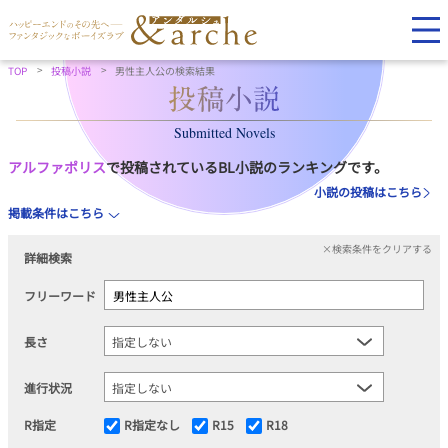
TOP
投稿小説
男性主人公の検索結果
Submitted Novels
アルファポリス
で投稿されているBL小説のランキングです。
小説の投稿はこちら
掲載条件はこちら
×検索条件をクリアする
詳細検索
フリーワード
長さ
進行状況
R指定
R指定なし
R15
R18