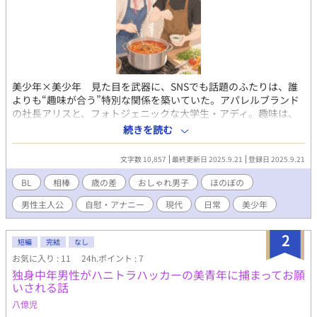
美少年×美少年 見た目を武器に、SNSでも話題のふたりは、誰
よりも“趣味が合う”特別な関係を築いていた。アパレルブランド
の社長アリスと、フォトジェニックな大学生・アディ。趣味は、
ちょっと際どい動画鑑賞会 今日もふたりは、都会の片隅で思いっ
続きを読む
きり笑い合って、人には言えない“男子の友情”を育んでいくはず
だったのに……。 秘密だらけのふたりが、誰より自由に、誰より
文字数 10,857
最終更新日 2025.9.21
登録日 2025.9.21
密に過ごす日常コメディ。 「恋人未満？ 親友以上？ ……僕らの関
係に名前は必要ないでしょ？」 同名作品を他サイトでも投稿して
BL
相棒
歳の差
おしゃれ男子
ほのぼの
いますが、内容が少し異なります。こちらが、読みやすくしたリ
男性主人公
自慰・アナニー
現代
日常
美少年
ライト版です。
2
短編
完結
なし
お気に入り : 11
24h.ポイント : 7
独身中年男性がハニトラハッカーの美青年に捕まってお願
いされる話
八億児