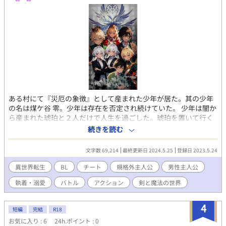
ある村にて『災厄の象徴』として産まれた少年が居た。其の少年
の名は煤ケ谷 零。少年は存在を否定され続けていた。 少年は闇か
ら産まれた琥珀と２人だけで人生を過ごした。琥珀を置いて行く
事に後悔と罪悪感を背負う。 未だに身体が幼い少年は存在意義の
続きを読む
確率が認識出来ない。幸せや愛を知る事無く恵まれずに命を終え
てしまった。 幸せや愛に執着する少年は神々により第２の人生を
文字数 69,214
最終更新日 2024.5.25
登録日 2023.5.24
授かる。時の彷徨い子と新たな命と共に転生させてくれた。 其処
には剣や魔法があり其れだけでは無く異性や同性等。結婚も何で
異世界転生
BL
チート
規格外主人公
男性主人公
も有りな異世界だった。 新たな命と共に此処で幸せや愛を求め乍
執着・溺愛
バトル
アクション
剣と魔法の世界
のんびりと。快適生活していく話です。 ☒ 異性×同性あり☒ ＢＬ
×異世界 ☒ バトル×アクション ☒ 剣×魔法 ☒ ✽はＲ--１８要素
です
4
短編
完結
R18
お気に入り : 6
24h.ポイント : 0