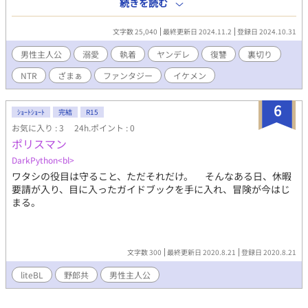
し、喜びを分かち合える信頼出来る仲間達を支える事に専念。 そ
続きを読む
んな俺に対して仲間達も頼ってくれていた。 きっと、こういう優
秀な人達を支えて信頼関係を築くのが俺の天命なのだと悟り、信
文字数 25,040
最終更新日 2024.11.2
登録日 2024.10.31
じてくれる仲間達の為に俺は必死に過酷な旅についていった。 そ
のうち仲間の一人とも恋人になり、まさしく人生の充実を感じて
男性主人公
溺愛
執着
ヤンデレ
復讐
裏切り
いた。 そんな、幸せを噛み締めながら旅をしていた時だった
NTR
ざまぁ
ファンタジー
イケメン
――。 ――俺は決して、お前達を許しなどしない……！
6
ｼｮｰﾄｼｮｰﾄ
完結
R15
お気に入り : 3
24h.ポイント : 0
ポリスマン
DarkPython<bl>
ワタシの役目は守ること、ただそれだけ。 そんなある日、休暇
要請が入り、目に入ったガイドブックを手に入れ、冒険が今はじ
まる。
文字数 300
最終更新日 2020.8.21
登録日 2020.8.21
liteBL
野郎共
男性主人公