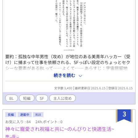
要約：孤独な中年男性（攻め）が地位のある美青年ハッカー（受
け）に捕まって仕事を依頼される、SFっぽい設定のちょっとセク
シーな要素があるBLって……よくて…… あらすじ：宇宙居留地
《グルダスタ》の辺鄙な工場で、壊れたアンドロイドを解体する
続きを読む
孤独な独身中年男性主人公。ある日《グルダスタ管理協会》重鎮
の眼帯の男から秘密裏の依頼を受けることになる。
文字数 3,490
最終更新日 2025.6.15
登録日 2025.6.15
BL
短編
SF
主人公攻め
3
長編
連載中
R18
お気に入り : 84
24h.ポイント : 0
神々に寵愛され祝福と共に~のんびりと快適生活~
神ൢ座ൢ