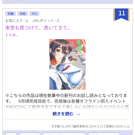
11
短編
完結
R18
お気に入り : 6
24h.ポイント : 0
来世も見つけて、憑いてきて。
とらお。
※こちらの作品は現在執筆中の新刊のお試し読みとなっておりま
す。 9月頃完成目処で、完成後は各種オフライン同人イベント
やBOOTHにて販売予定ですので楽しみにお待ちいただけたらと思
います。 【ジャンル】 人間×怪異 / 人間攻め / 異種間恋愛 / 無
続きを読む
理やり / 大正時代 / 和風ローファンタジー 【あらすじ】 時は大
正。 とある士族の下男として働く「篠木 統」はひょんなことか
文字数 31,984
最終更新日 2024.3.12
登録日 2024.3.12
ら不審な虚無僧に追いかけ回される。 深編笠を脱いだそいつは