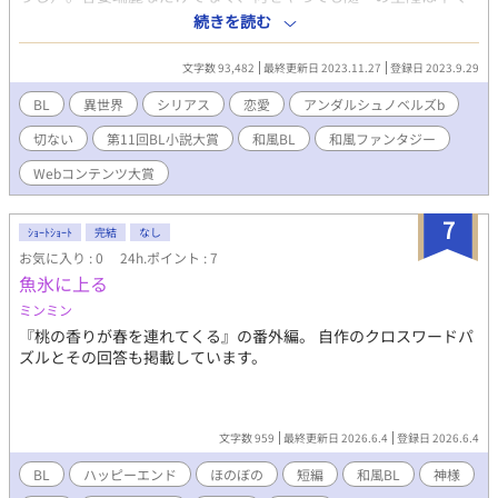
から神童と謳われていたが、ある夜誰にも何も告げずに寺から忽
続きを読む
然と姿を消してしまう。それから十年の月日が経ち、澄史は空隆
に次ぐ「第二の神童」と呼ばれるほど優秀な僧に成長した。そし
文字数 93,482
最終更新日 2023.11.27
登録日 2023.9.29
て、ある事件から様変わりした空隆と再会する。寺の戒律や腐敗
しきった人間関係に縛られず自由に生きる空隆に、限りない憧れ
BL
異世界
シリアス
恋愛
アンダルシュノベルズb
と嫉妬を抱く澄史は、相反するふたつの想いの間で揺れ動く。政
切ない
第11回BL小説大賞
和風BL
和風ファンタジー
界・宗教界の思惑と2人の青年の想いが絡み合う異世界人間ドラ
マ。
Webコンテンツ大賞
7
ｼｮｰﾄｼｮｰﾄ
完結
なし
お気に入り : 0
24h.ポイント : 7
魚氷に上る
ミンミン
『桃の香りが春を連れてくる』の番外編。 自作のクロスワードパ
ズルとその回答も掲載しています。
文字数 959
最終更新日 2026.6.4
登録日 2026.6.4
BL
ハッピーエンド
ほのぼの
短編
和風BL
神様