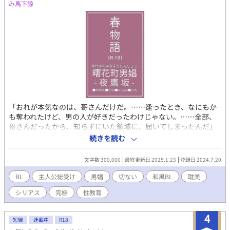
ほか 全年齢対象。（R15相当）
み馬下諒
「おれが本気なのは、哥さんだけだ。……逢ったとき、なにもか
も奪われたけど、男の人が好きだったわけじゃない。……全部、
哥さんだったから、知らずにいた領域に、届いてしまったんだ」
（ハルチカ） 「おれがあんたの猫になってやるよ。……ほら、に
続きを読む
ゃーんってな」（エンジュ） 筆者の趣味丸出しパワーアップ、ほ
ぼ異世界ファンタジーだと思ってください。 男娼の主人公が性活
文字数 300,000
最終更新日 2025.1.23
登録日 2024.7.20
動する物語。エロ重視です。 ★お試し読みは〘16〙アズナヒあた
りが作品の雰囲気がわかりやすいかと思います★ ✿第12回BL大賞
BL
主人公総受け
男娼
切ない
和風BL
耽美
エントリー作品✿最終結果2838作品中／542位✿応援ありがとう
シリアス
完結
性教育
ございました✿
4
短編
連載中
R18