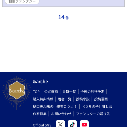
和風ファンタジー
14
件
&arche
TOP
公式漫画
書籍一覧
今後の刊行予定
購入特典情報
著者一覧
投稿小説
投稿漫画
樋口美沙緒の小説書こうよ！
《うちの子》推し会！
作家募集
お問い合わせ
ファンレターの送り先
Official SNS