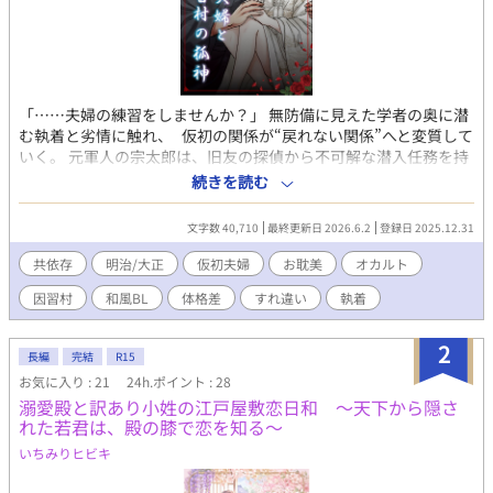
「……夫婦の練習をしませんか？」 無防備に見えた学者の奥に潜
む執着と劣情に触れ、 仮初の関係が“戻れない関係”へと変質して
いく。 元軍人の宗太郎は、旧友の探偵から不可解な潜入任務を持
ちかけられる。 行き先は、狐神信仰と血縁重視の因習が今も生き
続きを読む
る閉鎖村。 村では若者が忽然と消え、村人は神の仕業と信じて
いた。 外部の人間が村に留まるためには、“夫婦”として振る舞う
文字数 40,710
最終更新日 2026.6.2
登録日 2025.12.31
ことが条件だった。 仮の配偶者に選ばれたのは、中性的な容貌を
持つ民俗学者・八雲仁。 学術調査のためと割り切ったはずの関
共依存
明治/大正
仮初夫婦
お耽美
オカルト
係は、 次第に歪められていく。 何日も互いを貪り、中に注ぎ込
因習村
和風BL
体格差
すれ違い
執着
み続ける二人。 そして正気に戻った後に訪れるのは――。 ※シチ
ュエーション重視で甘さゼロです。 事後が気まずい。 ミステリー
ぽい感じです。バッドエンドではないけれど、後味悪いエンド。
2
長編
完結
R15
時代背景などは適当ですのでお手柔らかにお願いします…。 表紙
お気に入り : 21
24h.ポイント : 28
の色塗りのみ生成AIで作成しました。 ※見世物小屋ノ蛇男のキャ
溺愛殿と訳あり小姓の江戸屋敷恋日和 〜天下から隠さ
ラが登場しますが読まなくても話は理解できます R18の過激な表
れた若君は、殿の膝で恋を知る〜
現があります。 苦手な方はご注意下さい。 ーーー 文学っぽいドロ
ドロ感や官能、オチに皮肉さが出せるように書いてみました。 完
いちみりヒビキ
結済みですがちょこちょこ手直し中。 ミステリー要素あり / ビタ
ーエンド / 大正ロマン / 軍人