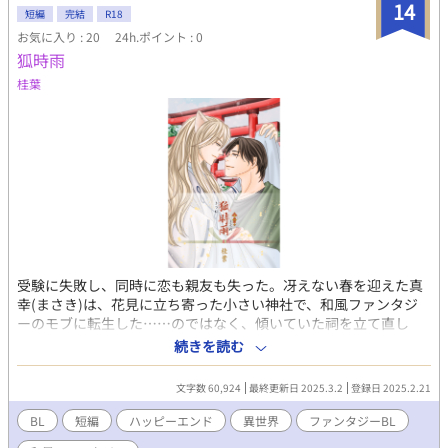
ています。 本掲載分ではキスなどの身体的接触や暗転表現を含み
14
短編
完結
R18
ますが、直接的な成人向け描写は含まれていません。 Pixivでは一
お気に入り : 20
24h.ポイント : 0
部シーンをサンプルとして掲載しています。 書籍版には、加筆し
狐時雨
た成人向け描写を含みます。 ◆完結まで毎日22時更新です。
桂葉
受験に失敗し、同時に恋も親友も失った。冴えない春を迎えた真
幸(まさき)は、花見に立ち寄った小さい神社で、和風ファンタジ
ーのモブに転生した……のではなく、傾いていた祠を立て直し
た。そこに、神狐が人の姿で現れる。彼は言った。「礼に、何か
続きを読む
ひとつ願いを叶えてやろう」と。俺、そんな大したことしてない
けど？ 戸惑う真幸に、神狐は得意げに笑った。 人ならざる者と
文字数 60,924
最終更新日 2025.3.2
登録日 2025.2.21
の恋。その行きつく先は――。現代を舞台にした、人外×青年の
和風BLです。
BL
短編
ハッピーエンド
異世界
ファンタジーBL