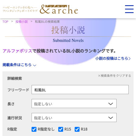
TOP
投稿小説
和風BLの検索結果
Submitted Novels
アルファポリス
で投稿されているBL小説のランキングです。
小説の投稿はこちら
掲載条件はこちら
×検索条件をクリアする
詳細検索
フリーワード
長さ
進行状況
R指定
R指定なし
R15
R18