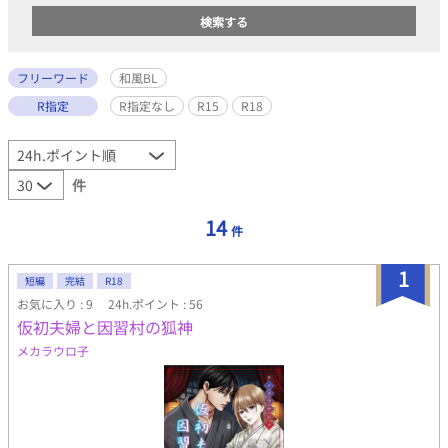
フリーワード
和風BL
R指定
R指定なし
R15
R18
件
14
件
1
短編
完結
R18
お気に入り : 9
24h.ポイント : 56
仮初夫婦と因習村の狐神
メカラウロ子