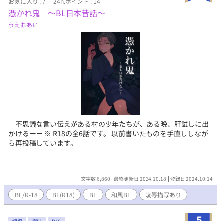
お気に入り : 7
24h.ポイント : 14
憑かれ鬼 〜BL日本昔話〜
うえおあい
不思議な言い伝えがある村の少年たちが、ある晩、肝試しに出
かけるーー ※ R18の全6話です。 以前書いたものを手直ししなが
ら再投稿しています。
文字数 6,860
最終更新日 2024.10.18
登録日 2024.10.14
BL/R-18
BL(R18)
BL
和風BL
凌辱描写あり
5
短編
完結
R18