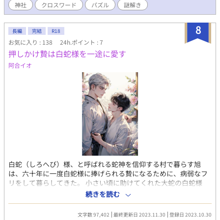
神社
クロスワード
パズル
謎解き
8
長編
完結
R18
お気に入り : 138
24h.ポイント : 7
押しかけ贄は白蛇様を一途に愛す
阿合イオ
白蛇（しろへび）様、と呼ばれる蛇神を信仰する村で暮らす旭
は、六十年に一度白蛇様に捧げられる贄になるために、病弱なフ
リをして暮らしてきた。 小さい頃に助けてくれた大蛇の白蛇様
に、恩返しがしたかったから。 十年の努力が実り、ついに旭は白
続きを読む
蛇の贄になることができた。 再会した白蛇は、美しい男の姿で旭
の前に現れる。 「俺は贄を必要としていない」と言われた旭は、
文字数 97,402
最終更新日 2023.11.30
登録日 2023.10.30