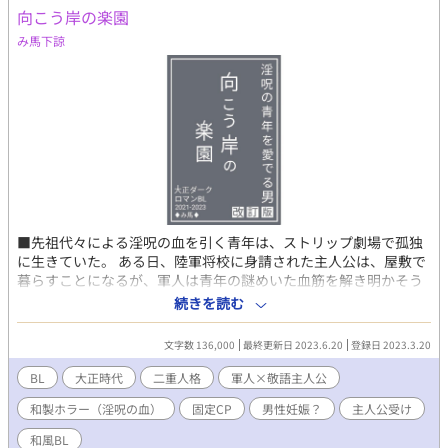
向こう岸の楽園
み馬下諒
■先祖代々による淫呪の血を引く青年は、ストリップ劇場で孤独
に生きていた。 ある日、陸軍将校に身請された主人公は、屋敷で
暮らすことになるが、軍人は青年の謎めいた血筋を解き明かそう
と動きだす──。 ■本作はミステリアスダークロマンがテーマで
続きを読む
す。R18描写は随所に散らばっていますので、ご了承のうえ読み進
めてください。 ※ 独自解釈＋造語あり。エセ大正時代、一部誘い
文字数 136,000
最終更新日 2023.6.20
登録日 2023.3.20
受け、凌辱（回想）シーンあります。筆者の趣味丸出しにつき成
人向けです。 ※ 初出2021年［淫呪の青年を愛でる男］加筆修正
BL
大正時代
二重人格
軍人×敬語主人公
※ 初出2022年［幼生閉口］セルフオマージュ
和製ホラー（淫呪の血）
固定CP
男性妊娠？
主人公受け
和風BL