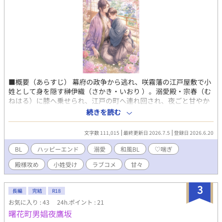
■概要（あらすじ） 幕府の政争から逃れ、咲霧藩の江戸屋敷で小
姓として身を隠す榊伊織（さかき・いおり ）。溺愛殿・宗春（む
ねはる）に膝へ乗せられ、江戸の町へ連れ回され、夜ごと甘やか
されるうち、職務で済ませていた心がほどけていく。 ■一言コメ
続きを読む
ント 甘々江戸ラブコメの全部が、若君を守る愛だった。殿ｘ小姓
イチャイチャ好き向け。 ■登場人物 咲霧宗春（さきぎり・むねは
文字数 111,015
最終更新日 2026.7.5
登録日 2026.6.20
る）咲霧藩主。 榊伊織（さかき・いおり）訳あり小姓。 霧生景継
（きりゅう・かげつぐ）宗春の従兄弟で家老。 青柳直澄 （あおや
BL
ハッピーエンド
溺愛
和風BL
♡喘ぎ
ぎ・なおずみ）咲霧藩勘定奉行。 咲霧春丸（さきぎり・はるま
殿様攻め
小姓受け
ラブコメ
甘々
る）宗春の幼い弟。 石堂主膳（いしどう・しゅぜん）幕府中枢の
老中格。 鳥居玄蕃（とりい・げんば）幕府の監察役。 胡蝶太夫
（こちょうだゆう）吉原の女形。 ■タグ 江戸風BL / 小姓受け / 殿
3
長編
完結
R18
様攻め / 甘々 / ラブコメ / ♡喘ぎ / R15 / ハッピーエンド / 和風BL /
お気に入り : 43
24h.ポイント : 21
時代風ファンタジー / 溺愛攻め / 健気受け ■AI活用 ・表紙（AIイ
曙花町男娼夜鷹坂
ラスト） ・会話テンポ＆文章校正 ・タイトル/名前/タグ案 ■その