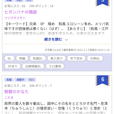
お気に入り : 66
24h.ポイント : 14
ヒガンバナの箱庭
ツジウチミサト
【キーワード】兄弟 3P 暗め 和風 エロシーン多め。メリバ気
味ですが読後感は悪くない（はず）。 【あらすじ】（和風・江戸
時代頃想定・架空の山村） 弟達を守るため、分家の当主あずさ
は、本家の当主兄弟、冷酷な葉月と猛々しい霜月に情婦として囲
続きを読む
われ、愛欲の日々を送っていた。 離れて暮らす幼い弟達に会いた
いと切望しつつも、兄弟によってメスとして抱かれる悦びを知っ
文字数 16,045
最終更新日 2023.2.2
登録日 2023.1.24
てしまったあずさは、己の堕落から弟達に顔向け出来ないと苦悩
する。 ある時、咲き乱れる彼岸花を目にしたあずさは突然我を失
BL
短編
和風BL
美人受け
年下攻め
兄弟BL
ってしまう。 ────あずさには、悲しい嘘が隠されていた。
3Pあり
近親相姦BL
エロ重視
【登場人物】 ・あずさ（受） 男を虜にするような儚げな美しさを
もつ青年。幼い弟達を深く愛している。 集落の分家の当主だが、
本家の当主兄弟に性的奉仕を強いられている。 ・葉月（攻） あず
6
長編
連載中
R15
さを囲う当主兄弟のうち兄。 無表情で冷たい目をあずさに向け
お気に入り : 34
24h.ポイント : 7
る。あずさの羞恥を煽るような攻め方をする。 ・霜月（攻） あず
紺碧のかなた
さを囲う当主兄弟のうち弟。 獣のように激しくあずさを求め、卑
猥な言葉を強いる攻め方をする。 ※別の投稿サイト掲載のものと
こだま
内容は同じです。
政界の要人を数々輩出し、国中にその名をとどろかす名門・忠清
寺（ちゅうしんじ）の僧見習い・空隆（くうりゅう）と澄史（と
うし）。容姿端麗なだけでなく、何をやっても随一の空隆は早く