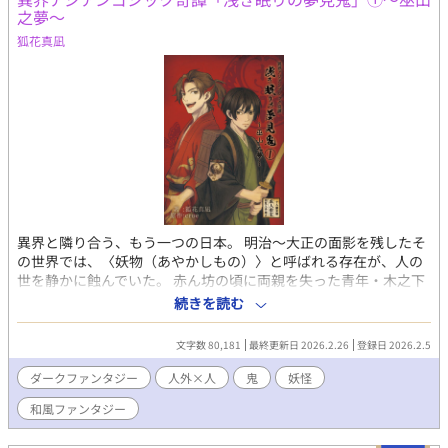
之夢～
狐花真凪
異界と隣り合う、もう一つの日本。 明治〜大正の面影を残したそ
の世界では、〈妖物（あやかしもの）〉と呼ばれる存在が、人の
世を静かに蝕んでいた。 赤ん坊の頃に両親を失った青年・木之下
根夢（きのした・ねむ）は、「薬師」としての道を選ぶ。 傍らに
続きを読む
は、鬼の青年・あさき。優しさと孤独を宿したその存在は、根夢
にとって光であり、影でもあった。 共に歩む、妖物退治の日々。
文字数 80,181
最終更新日 2026.2.26
登録日 2026.2.5
少年と鬼、薬と病、宿命と情愛。 やがて明かされる、根夢の秘密
と、心の奥に秘めた想い── 妖しくも切ない、和風BLファンタジ
ダークファンタジー
人外×人
鬼
妖怪
ー第一弾。 原作：croe（黒絵屋） croe氏は創作仲間で、世界観の
和風ファンタジー
原作者となります。 今作のキャラクターや設定、物語は狐花真凪
による一次創作です。 ◆本作は他媒体（書籍・Pixiv）でも公開し