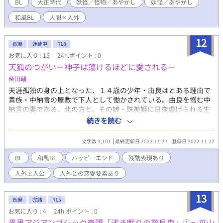
牙をぎらりと光らせ、鋭い爪で統へ襲いかかった。 「ようやっと
BL
大正時代
妖怪／怪物／あやかし
妖怪／あやかし
逢えたなァ、御前様」 この不穏な邂逅が統の人生を、存在意義
和風BL
人間×人外
を、浮き彫りにさせていく。
12
長編
連載中
R18
お気に入り : 15
24h.ポイント : 0
天狐のつがいー神子は蕩けるほどに愛されるー
柴田輔
天涯孤独の身の上となった、１４歳の少年・由良はとある理由で
貴族・中納言の屋敷で下人として働かされている。由良を憎む中
納言の妻である、北の方と、その娘・珠美姫に日夜虐げられる生
活を送っていたが、ある夜、少年はこの世の者とも思えぬ美しい
続きを読む
若者に出会う。 それをきっかけに、由良の日常はめまぐるしく変
化していく事となる…… 章を追う事に、R18となっていく予定で
文字数 3,101
最終更新日 2022.11.27
登録日 2022.11.27
す。
BL
和風BL
ハッピーエンド
残酷表現あり
人外主人公
人外との恋愛要素あり
13
長編
完結
R15
お気に入り : 4
24h.ポイント : 0
異界アジアンゴシック奇譚「浅き眠りの夢見鬼」①～巫山