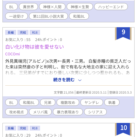
白蛇の説得を試みるのだった。 自ら命を捧げるために押しかけた
贄と、一途な献身を受けて白蛇が贄を愛するようになるまでの
BL
異世界
神様×人間
神様×生贄
ハッピーエンド
話。 ※印は背後注意です。（ぬるめのも含む）
一途受け
第11回BL小説大賞
和風BL
9
長編
完結
R18
お気に入り : 55
24h.ポイント : 0
白い化け物は彼を愛せない
COCOmi
外見異端児(アルビノ)x次男←長男・三男。 白髪赤瞳の貧乏人だっ
た来は突然妾の子と判明し、街で有名な大地主の家に迎え入れら
れる。 三兄弟がすでにおり優しい次男に少しつつ惹かれるも、あ
る事件をきっかけに地下へ長い間閉じ込められてしまう。来の次
続きを読む
男への想いは次第に憎しみと変化していき…。 次男を巡った深い
執着と愛。その行く末は。 ※攻めが暴力を振るわれたり監禁され
文字数 21,056
最終更新日 2020.5.11
登録日 2020.5.3
る場面があります。ただし性的な要素はありません。 ※攻め視点
で基本話が進みます。暗い展開が多いです。 完結はしていません
BL
和風BL
兄弟
複数攻め
ヤンデレ
執着
が、来の屋敷編までの掲載となります。続きはもしかしたら更新
攻め視点
メリバ風
暴力表現あり
シリアス
されるかもしれません。
10
長編
完結
R18
お気に入り : 29
24h.ポイント : 0