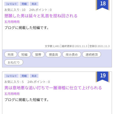
18
ｼｮｰﾄｼｮｰﾄ
完結
R18
お気に入り : 10
24h.ポイント : 0
懇願した男は延々と乳首を捏ね回される
五月雨時雨
ブログに掲載した短編です。
文字数 2,481
最終更新日 2021.11.3
登録日 2021.11.3
拘束
短編
猿轡
捜査員
痒み責め
連続絶頂
おねだり
19
ｼｮｰﾄｼｮｰﾄ
完結
R18
お気に入り : 5
24h.ポイント : 0
男は意地悪な追い打ちで一層滑稽に仕立て上げられる
五月雨時雨
ブログに掲載した短編です。