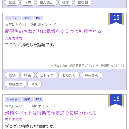
短編
拘束
痒み責め
媚薬
捜査員
15
ｼｮｰﾄｼｮｰﾄ
完結
R18
お気に入り : 6
24h.ポイント : 0
屈服色のおねだりは鑑賞を交えつつ無視される
五月雨時雨
ブログに掲載した短編です。
文字数 1,508
最終更新日 2023.7.25
登録日 2023.7.25
短編
拘束
ヒトイヌ
おねだり
痒み責め
無様エロ
キス
16
ｼｮｰﾄｼｮｰﾄ
完結
R18
お気に入り : 3
24h.ポイント : 0
滑稽なペットは痴態を予定通りに味わわれる
五月雨時雨
ブログに掲載した短編です。