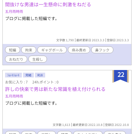
間抜けな男達は一生懸命に刺激をねだる
五月雨時雨
ブログに掲載した短編です。
文字数 1,790
最終更新日 2023.3.3
登録日 2023.3.3
短編
拘束
ギャグボール
痒み責め
鼻フック
おねだり
生殺し
22
ｼｮｰﾄｼｮｰﾄ
完結
R18
お気に入り : 7
24h.ポイント : 0
許しの快楽で男は新たな常識を植え付けられる
五月雨時雨
ブログに掲載した短編です。
文字数 1,613
最終更新日 2022.10.8
登録日 2022.10.8