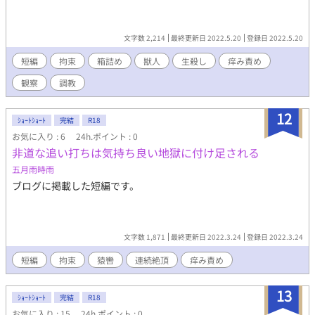
文字数 2,214
最終更新日 2022.5.20
登録日 2022.5.20
短編
拘束
箱詰め
獣人
生殺し
痒み責め
観察
調教
12
ｼｮｰﾄｼｮｰﾄ
完結
R18
お気に入り : 6
24h.ポイント : 0
非道な追い打ちは気持ち良い地獄に付け足される
五月雨時雨
ブログに掲載した短編です。
文字数 1,871
最終更新日 2022.3.24
登録日 2022.3.24
短編
拘束
猿轡
連続絶頂
痒み責め
13
ｼｮｰﾄｼｮｰﾄ
完結
R18
お気に入り : 15
24h.ポイント : 0