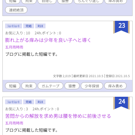
短編
拘束
目隠し
猿轡
ちんぐり返し
痒み責め
連続絶頂
23
ｼｮｰﾄｼｮｰﾄ
完結
R18
お気に入り : 10
24h.ポイント : 0
膨れ上がる痒みは少年を良い子へと導く
五月雨時雨
ブログに掲載した短編です。
文字数 2,019
最終更新日 2021.10.5
登録日 2021.10.5
短編
拘束
ガムテープ
猿轡
少年探偵
痒み責め
24
ｼｮｰﾄｼｮｰﾄ
完結
R18
お気に入り : 3
24h.ポイント : 0
苦悶からの解放を求め男は腰を惨めに前後させる
五月雨時雨
ブログに掲載した短編です。