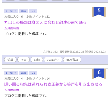
5
ｼｮｰﾄｼｮｰﾄ
完結
R18
お気に入り : 6
24h.ポイント : 21
丸出しの恥部は身悶えに合わせ敵達の前で踊る
五月雨時雨
ブログに掲載した短編です。
文字数 1,382
最終更新日 2023.2.23
登録日 2023.2.23
短編
拘束
口枷
おねだり
痒み責め
6
ｼｮｰﾄｼｮｰﾄ
完結
R18
お気に入り : 4
24h.ポイント : 14
這い回る指先は逃れられぬ正義から笑声を引き出させる
五月雨時雨
ブログに掲載した短編です。