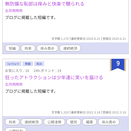
無防備な恥部は痒みと快楽で嬲られる
五月雨時雨
ブログに掲載した短編です。
文字数 1,170
最終更新日 2020.6.21
登録日 2020.6.21
短編
拘束
痒み責め
連続絶頂
9
ｼｮｰﾄｼｮｰﾄ
完結
R18
お気に入り : 16
24h.ポイント : 14
狂ったアトラクションは少年達に笑いを届ける
五月雨時雨
ブログに掲載した短編です。
文字数 1,320
最終更新日 2022.3.18
登録日 2022.3.18
拘束
連続絶頂
公開凌辱
壁尻
媚薬
痒み責め
公開処刑