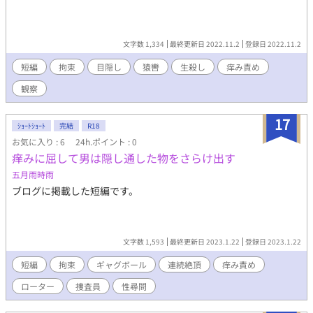
文字数 1,334
最終更新日 2022.11.2
登録日 2022.11.2
短編
拘束
目隠し
猿轡
生殺し
痒み責め
観察
17
ｼｮｰﾄｼｮｰﾄ
完結
R18
お気に入り : 6
24h.ポイント : 0
痒みに屈して男は隠し通した物をさらけ出す
五月雨時雨
ブログに掲載した短編です。
文字数 1,593
最終更新日 2023.1.22
登録日 2023.1.22
短編
拘束
ギャグボール
連続絶頂
痒み責め
ローター
捜査員
性尋問