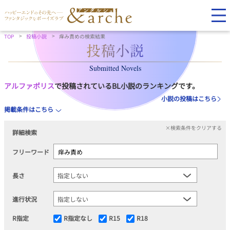
TOP
投稿小説
痒み責めの検索結果
Submitted Novels
アルファポリス
で投稿されているBL小説のランキングです。
小説の投稿はこちら
掲載条件はこちら
×検索条件をクリアする
詳細検索
フリーワード
長さ
進行状況
R指定
R指定なし
R15
R18