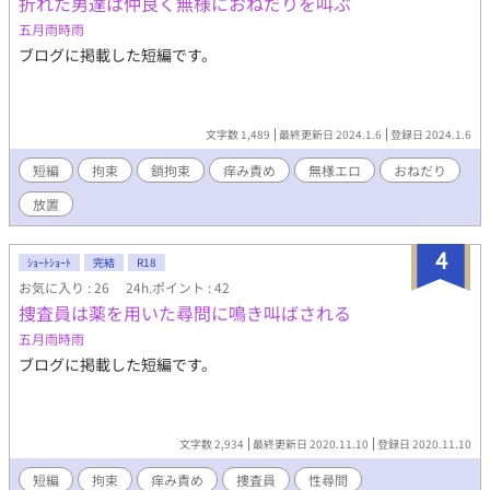
折れた男達は仲良く無様におねだりを叫ぶ
五月雨時雨
ブログに掲載した短編です。
文字数 1,489
最終更新日 2024.1.6
登録日 2024.1.6
短編
拘束
鎖拘束
痒み責め
無様エロ
おねだり
放置
4
ｼｮｰﾄｼｮｰﾄ
完結
R18
お気に入り : 26
24h.ポイント : 42
捜査員は薬を用いた尋問に鳴き叫ばされる
五月雨時雨
ブログに掲載した短編です。
文字数 2,934
最終更新日 2020.11.10
登録日 2020.11.10
短編
拘束
痒み責め
捜査員
性尋問