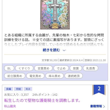
とある組織に所属する由麗が、先輩の柚木・七彩から性的な拷問
訓練を受ける話。 ※全ての話に裏描写があります。冒頭にざっく
りとしたプレイ内容を記載しているので読めるものだけ読んでも
らえれば幸いです。 含まれるプレイ内容 拘束/くすぐり/言葉責/媚
続きを読む
薬/寸止/放置/乳首責/前立腺責/玩具/電気責/焦らし/連続絶頂/痒み
責め ※リクエスト作品etc.にはたくさんの訓練シリーズの番外編
文字数 50,350
最終更新日 2024.6.4
登録日 2023.11.30
を掲載しています 表紙：聖奈様
BL
くすぐり
言葉責め
寸止め
放置
乳首責
前立腺責め
電気責め
痒み責め
連続絶頂
2
長編
完結
R18
お気に入り : 3,357
24h.ポイント : 142
転生したので堅物な護衛騎士を調教します。
秋山龍央
書籍情報