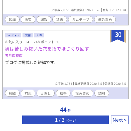
文字数 2,077
最終更新日 2022.1.28
登録日 2022.1.28
短編
拘束
調教
猿轡
ガムテープ
痒み責め
30
ｼｮｰﾄｼｮｰﾄ
完結
R18
お気に入り : 14
24h.ポイント : 0
男は苦しみ抜いた穴を指でほじくり回す
五月雨時雨
ブログに掲載した短編です。
文字数 1,754
最終更新日 2020.8.5
登録日 2020.8.5
短編
拘束
目隠し
猿轡
痒み責め
調教
44
件
1
/ 2
Next
ページ