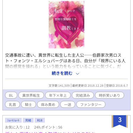
交通事故に遭い、異世界に転生した主人公――伯爵家次男ロス
ト・フォンツ・エルシュバーグはある日、自分が「視界にいる人
間の感覚を操れる」という能力をもっていることに気づく。だ
が、その能力は「痒み」や「快楽」を発生させるという、イマイ
続きを読む
チ使いどころのわからない能力だった！ しかしロストはある日、
ふと「この能力があれば、あの堅物な護衛騎士のあいつをこっそ
文字数 141,509
最終更新日 2018.12.28
登録日 2018.6.7
り調教できるんじゃ……！？」ということに気づき……！？ ■BL
ファンタジー（18禁） ■主人公攻×護衛騎士受
BL
異世界転生
年下×年上
完結済み
時折笑いあり
乳首
騎士
痒み責め
一途
ファンタジー
3
ｼｮｰﾄｼｮｰﾄ
完結
R18
お気に入り : 12
24h.ポイント : 56