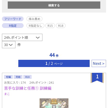
フリーワード
痒み責め
R指定
R指定なし
R15
R18
件
44
件
1
/ 2
Next
ページ
1
短編
完結
R18
お気に入り : 174
24h.ポイント : 241
苦手な訓練と任務① 訓練編
まこ