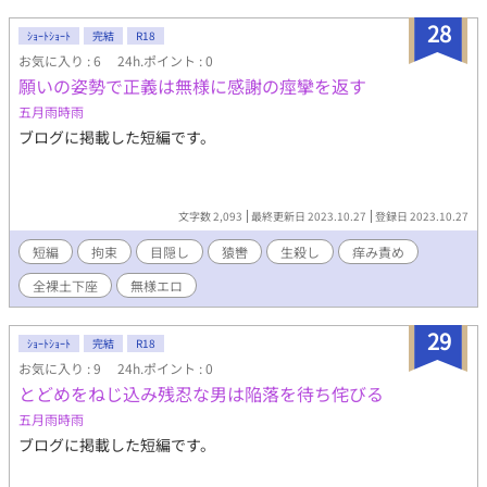
28
ｼｮｰﾄｼｮｰﾄ
完結
R18
お気に入り : 6
24h.ポイント : 0
願いの姿勢で正義は無様に感謝の痙攣を返す
五月雨時雨
ブログに掲載した短編です。
文字数 2,093
最終更新日 2023.10.27
登録日 2023.10.27
短編
拘束
目隠し
猿轡
生殺し
痒み責め
全裸土下座
無様エロ
29
ｼｮｰﾄｼｮｰﾄ
完結
R18
お気に入り : 9
24h.ポイント : 0
とどめをねじ込み残忍な男は陥落を待ち侘びる
五月雨時雨
ブログに掲載した短編です。