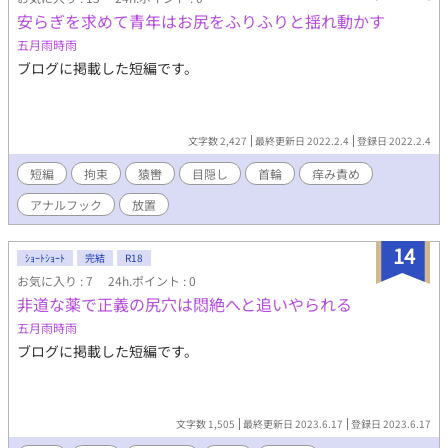
安らぎを求めて青年はお尻をふりふりと揺れ動かす
五月雨時雨
ブログに掲載した短編です。
文字数 2,427
最終更新日 2022.2.4
登録日 2022.2.4
短編
拘束
猿轡
目隠し
首輪
痒み責め
アナルフック
放置
14
ｼｮｰﾄｼｮｰﾄ
完結
R18
お気に入り : 7
24h.ポイント : 0
非道な薬で正義の尻穴は悶絶へと追いやられる
五月雨時雨
ブログに掲載した短編です。
文字数 1,505
最終更新日 2023.6.17
登録日 2023.6.17