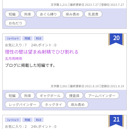
文字数 1,211
最終更新日 2023.7.27
登録日 2023.7.27
短編
拘束
あぐら縛り
痒み責め
乳首責
おねだり
20
ｼｮｰﾄｼｮｰﾄ
完結
R18
お気に入り : 7
24h.ポイント : 0
理性の壁は望まぬ射精でひび割れる
五月雨時雨
ブログに掲載した短編です。
文字数 2,061
最終更新日 2021.8.19
登録日 2021.8.19
短編
拘束
ギャグボール
捜査員
アームバインダー
レッグバインダー
ホッグタイ
痒み責め
21
ｼｮｰﾄｼｮｰﾄ
完結
R18
お気に入り : 2
24h.ポイント : 0