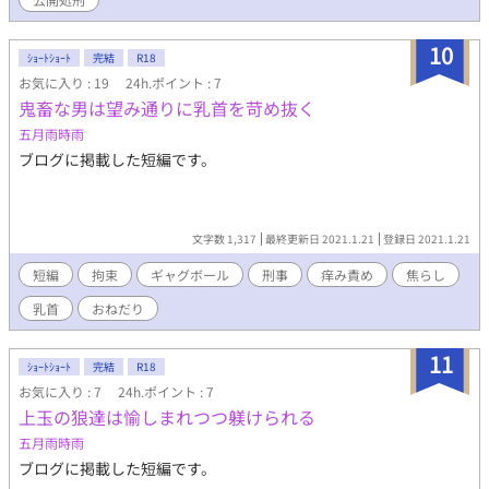
10
ｼｮｰﾄｼｮｰﾄ
完結
R18
お気に入り : 19
24h.ポイント : 7
鬼畜な男は望み通りに乳首を苛め抜く
五月雨時雨
ブログに掲載した短編です。
文字数 1,317
最終更新日 2021.1.21
登録日 2021.1.21
短編
拘束
ギャグボール
刑事
痒み責め
焦らし
乳首
おねだり
11
ｼｮｰﾄｼｮｰﾄ
完結
R18
お気に入り : 7
24h.ポイント : 7
上玉の狼達は愉しまれつつ躾けられる
五月雨時雨
ブログに掲載した短編です。