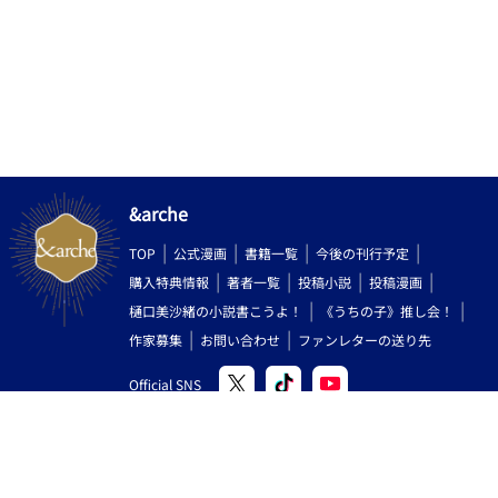
&arche
TOP
公式漫画
書籍一覧
今後の刊行予定
購入特典情報
著者一覧
投稿小説
投稿漫画
樋口美沙緒の小説書こうよ！
《うちの子》推し会！
作家募集
お問い合わせ
ファンレターの送り先
Official SNS
Copyright (C) 2000-2026 AlphaPolis Co.,Ltd. All Rights Reserved.