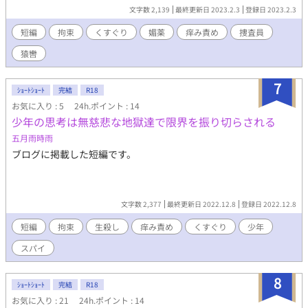
文字数 2,139
最終更新日 2023.2.3
登録日 2023.2.3
短編
拘束
くすぐり
媚薬
痒み責め
捜査員
猿轡
7
ｼｮｰﾄｼｮｰﾄ
完結
R18
お気に入り : 5
24h.ポイント : 14
少年の思考は無慈悲な地獄達で限界を振り切らされる
五月雨時雨
ブログに掲載した短編です。
文字数 2,377
最終更新日 2022.12.8
登録日 2022.12.8
短編
拘束
生殺し
痒み責め
くすぐり
少年
スパイ
8
ｼｮｰﾄｼｮｰﾄ
完結
R18
お気に入り : 21
24h.ポイント : 14