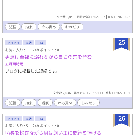
文字数 1,843
最終更新日 2023.6.7
登録日 2023.6.7
短編
拘束
痒み責め
おねだり
25
ｼｮｰﾄｼｮｰﾄ
完結
R18
お気に入り : 7
24h.ポイント : 0
男達は至福に溺れながら自らの穴を苛む
五月雨時雨
ブログに掲載した短編です。
文字数 2,036
最終更新日 2022.4.14
登録日 2022.4.14
短編
拘束
観察
痒み責め
おねだり
26
ｼｮｰﾄｼｮｰﾄ
完結
R18
お気に入り : 5
24h.ポイント : 0
恥辱を悦びながら男は飼い主に悶絶を捧げる