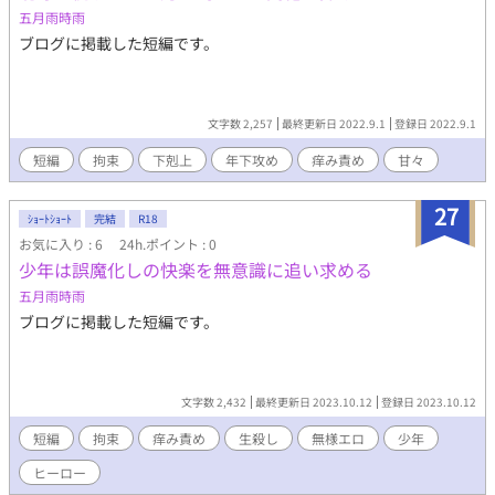
五月雨時雨
ブログに掲載した短編です。
文字数 2,257
最終更新日 2022.9.1
登録日 2022.9.1
短編
拘束
下剋上
年下攻め
痒み責め
甘々
27
ｼｮｰﾄｼｮｰﾄ
完結
R18
お気に入り : 6
24h.ポイント : 0
少年は誤魔化しの快楽を無意識に追い求める
五月雨時雨
ブログに掲載した短編です。
文字数 2,432
最終更新日 2023.10.12
登録日 2023.10.12
短編
拘束
痒み責め
生殺し
無様エロ
少年
ヒーロー