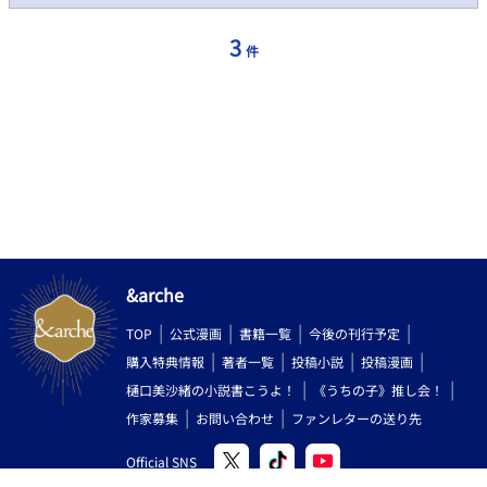
3
件
&arche
TOP
公式漫画
書籍一覧
今後の刊行予定
購入特典情報
著者一覧
投稿小説
投稿漫画
樋口美沙緒の小説書こうよ！
《うちの子》推し会！
作家募集
お問い合わせ
ファンレターの送り先
Official SNS