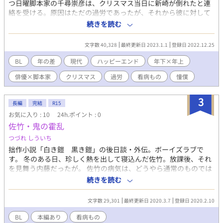
つ日曜脚本家の千尋崇彦は、クリスマス当日に新崎が倒れたと連
絡を受ける。原因はただの過労であったが、それから彼に対して
ぎくしゃくしてしまって――。 「千尋さん、俺、あなたを目指し
続きを読む
ているんです。あなたの隣がいい。あなたの隣で胸を張っていら
れるように、ただ、そうなりたいだけだった……なのに」 顔はい
文字数 40,328
最終更新日 2023.1.1
登録日 2022.12.25
いけれど頭がぽんこつ、ひたむきだけど周りが見えない年下攻め
×おっとりしているけれど仕事はバリバリな多分天然(?)入りの年
BL
年の差
現代
ハッピーエンド
年下×年上
上受け 俳優×脚本家シリーズ(と勝手に名付けている)の、クリス
俳優×脚本家
クリスマス
過労
看病もの
憧僕
マスから大晦日に至るまでの話、多分、そうなる予定！！ ※年末
までに終わらせられるか書いている本人が心配です。見切り発車
で勢いとノリとクリスマスソングに乗せられて書き始めています
3
長編
完結
R15
が、その、えっと……えへへ。まあその、私、やっぱり、年上受
お気に入り : 10
24h.ポイント : 0
けのハートに年下攻めの青臭い暴走的情熱がガツーンとくる瞬間
佐竹・鬼の霍乱
が最高に萌えるのでそういうこと（なんのこっちゃ）。
つづれ しういち
拙作小説「白き鎧 黒き鎧」の後日談・外伝。ボーイズラブで
す。 冬のある日、珍しく熱を出して寝込んだ佐竹。放課後、それ
を見舞う内藤だったが。 佐竹の病気は、どうやら通常のものでは
なくて…？？ 本編「白き鎧 黒き鎧」と、「秋暮れて」をご覧の
続きを読む
かた向けです。 二人はすでにお付き合いを始めています。 ※小説
家になろう、カクヨムにても同時更新しております。
文字数 29,301
最終更新日 2020.3.7
登録日 2020.2.10
BL
本編あり
看病もの