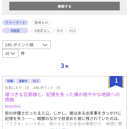
フリーワード
看病もの
R指定
R指定なし
R15
R18
件
3
件
1
短編
連載中
R15
お気に入り : 14
24h.ポイント : 35
嘘つきな旦那様と、記憶を失った僕の穏やかな地獄への
旅路
Relic9542
街の弁護士だった主人公。しかし、彼はある出来事をきっかけに
記憶を失う――。暗闇のなかで目覚めた彼に残されていたのは、
「スズキ」という名と、焼けるような全身の激痛だけ。 絶望に震