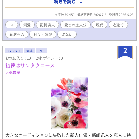
えるスズキを抱きしめ、献身的に尽くす謎の男・カンダ。 「大丈
続きを読む
夫だ。お前は事故に遭ったんだ。……俺は、お前の夫だよ」 その
言葉を信じ、カンダを唯一の光として縋るスズキ。 やがて彼の献
文字数 59,457
最終更新日 2026.7.8
登録日 2026.6.23
身的な優しさに溺れ、彼なしでは息もできないほど深く深く依存
していく。 「世界中を回ろう。二人きりで」 カンダに誘われ、逃
BL
溺愛
記憶喪失
愛され主人公
現代
逃避行
げるように世界を旅する二人。嘘で塗り固められた幸福な日々の
看病もの
甘々・溺愛
切ない
終着点に、どんな絶望が待っているかも知らずに。
2
ｼｮｰﾄｼｮｰﾄ
完結
R15
お気に入り : 10
24h.ポイント : 0
初夢はサンタクロース
木偶舞屋
大きなオーディションに失敗した新人俳優・新崎迅人を恋人に持