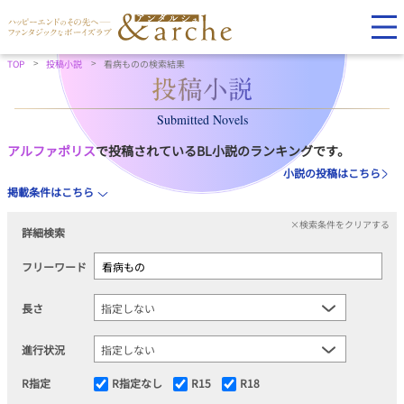
TOP
投稿小説
看病ものの検索結果
Submitted Novels
アルファポリス
で投稿されているBL小説のランキングです。
小説の投稿はこちら
掲載条件はこちら
×検索条件をクリアする
詳細検索
フリーワード
長さ
進行状況
R指定
R指定なし
R15
R18