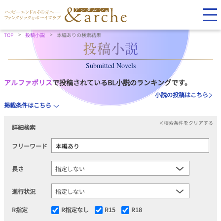
TOP
投稿小説
本編ありの検索結果
Submitted Novels
アルファポリス
で投稿されているBL小説のランキングです。
小説の投稿はこちら
掲載条件はこちら
×検索条件をクリアする
詳細検索
フリーワード
長さ
進行状況
R指定
R指定なし
R15
R18