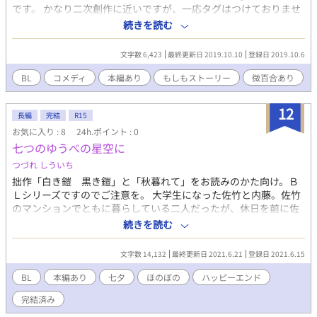
です。 かなり二次創作に近いですが、一応タグはつけておりませ
ん（すべて自分の作品なので）。 第一話は「白き鎧 黒き鎧」よ
続きを読む
り、サーティークとヴァイハルト。 第二話以降も、そのときどき
で思い付きやリクエストのあったＣＰで（リクエストについては
文字数 6,423
最終更新日 2019.10.10
登録日 2019.10.6
必ず書けるとは限りません）書いていこうかと思います。 不定期
更新。適当にお付き合いくだされば。 「小説家になろう」と同時
BL
コメディ
本編あり
もしもストーリー
微百合あり
連載です。
12
長編
完結
R15
お気に入り : 8
24h.ポイント : 0
七つのゆうべの星空に
つづれ しういち
拙作「白き鎧 黒き鎧」と「秋暮れて」をお読みのかた向け。Ｂ
Ｌシリーズですのでご注意を。 大学生になった佐竹と内藤。佐竹
のマンションでともに暮らしている二人だったが、休日を前に佐
竹の母・馨子が「数日泊めて」と帰ってきて……。 ごく短く終わ
続きを読む
る予定です。よろしかったらどうぞ～。
文字数 14,132
最終更新日 2021.6.21
登録日 2021.6.15
BL
本編あり
七夕
ほのぼの
ハッピーエンド
完結済み