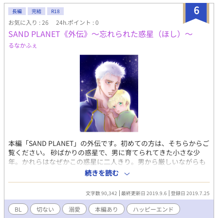
6
長編
完結
R18
お気に入り : 26
24h.ポイント : 0
SAND PLANET《外伝》～忘れられた惑星（ほし）～
るなかふぇ
本編「SAND PLANET」の外伝です。初めての方は、そちらからご
覧ください。 砂ばかりの惑星で、男に育てられてきた小さな少
年。かれらはなぜかこの惑星に二人きり。男から厳しいながらも
愛されて育った少年は、男を「パパ」と呼び、すくすくと成長し
続きを読む
ていたが。 とある時期から男が少年を遠ざけるようになり、二人
の関係には次第に変化が現れ始める……。 ※やや近親相姦的な表
文字数 90,342
最終更新日 2019.9.6
登録日 2019.7.25
現ありです。ご注意ください。 ※小説家になろう（ムーンライト
ノベルズ）にても同時連載中。
BL
切ない
溺愛
本編あり
ハッピーエンド