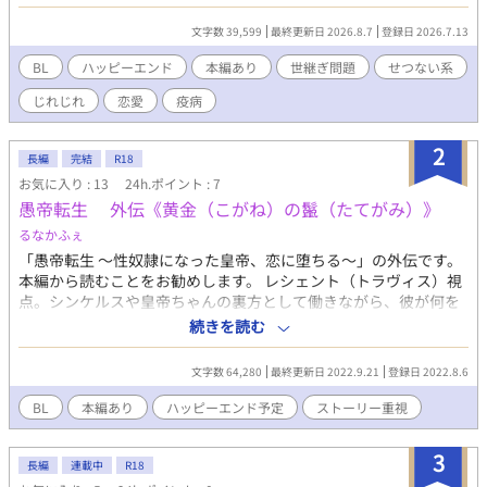
き災厄が訪れる――。 お世継ぎ問題で傷つき揺れるシュウと、そ
れを見ながら心を痛めるレドをはじめ、彼らを見守るノインやヴ
文字数 39,599
最終更新日 2026.8.7
登録日 2026.7.13
ォダリウス様もご登場。ちらっと北のあの方も……。 こういった
王朝ものでしかもＢＬだったら、どうやっても避けては通れない
BL
ハッピーエンド
本編あり
世継ぎ問題
せつない系
お世継ぎ問題の話。 サイドストーリーにちょっとですがＮＬも含
じれじれ
恋愛
疫病
みますのでご注意を。 外伝「湖畔にて」「黒き鎧の戦士」もお読
みのほうが分かりがいいかとは思いますが、お読みでなくとも分
かるようにはなっております。
2
長編
完結
R18
お気に入り : 13
24h.ポイント : 7
愚帝転生 外伝《黄金（こがね）の鬣（たてがみ）》
るなかふぇ
「愚帝転生 ～性奴隷になった皇帝、恋に堕ちる～」の外伝です。
本編から読むことをお勧めします。 レシェント（トラヴィス）視
点。シンケルスや皇帝ちゃんの裏方として働きながら、彼が何を
思い、何を感じていたかなど、バックグラウンドを中心に描く予
続きを読む
定です。 ※R18や残酷描写のタグは保険です。 ※ムーンライトノ
ベルズでも同時連載。
文字数 64,280
最終更新日 2022.9.21
登録日 2022.8.6
BL
本編あり
ハッピーエンド予定
ストーリー重視
3
長編
連載中
R18