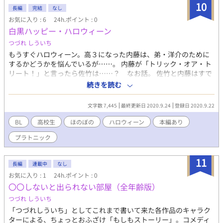
10
長編
完結
なし
お気に入り : 6
24h.ポイント : 0
白黒ハッピー・ハロウィーン
つづれ しういち
もうすぐハロウィーン。高３になった内藤は、弟・洋介のために
するかどうかを悩んでいるが……。 内藤が「トリック・オア・ト
リート！」と言ったら佐竹は……？ なお話。 佐竹と内藤はすで
におつきあい中です。ほぼ完全なプラトニック。 よろしかったら
続きを読む
どうぞ！ ※本編「白き鎧 黒き鎧」と、後日談「秋暮れて」をお
読みの方向けですが、読んでおられなくてもある程度分かるよう
文字数 7,445
最終更新日 2020.9.24
登録日 2020.9.22
には書いております。アルファポリスでは本編がまだ途中で、申
し訳ありません（大汗）改稿してからあげているもので…。 ※小
BL
高校生
ほのぼの
ハロウィーン
本編あり
説家になろう・カクヨムにても同時連載。
プラトニック
11
長編
連載中
なし
お気に入り : 1
24h.ポイント : 0
〇〇しないと出られない部屋（全年齢版）
つづれ しういち
「つづれしういち」としてこれまで書いて来た各作品のキャラク
ターによる、ちょっとおふざけ「もしもストーリー」。コメディ