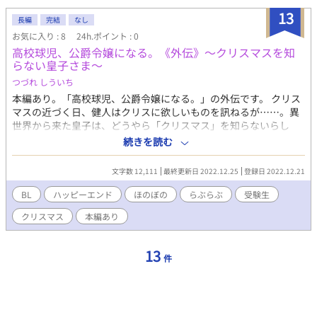
13
長編
完結
なし
お気に入り : 8
24h.ポイント : 0
高校球児、公爵令嬢になる。《外伝》～クリスマスを知
らない皇子さま～
つづれ しういち
本編あり。「高校球児、公爵令嬢になる。」の外伝です。 クリス
マスの近づく日、健人はクリスに欲しいものを訊ねるが……。異
世界から来た皇子は、どうやら「クリスマス」を知らないらし
い！ 「オレがあげられるものってなんだろう？？？」思い悩む健
続きを読む
人に、クリスは……。 らぶらぶほのぼの外伝です。 ※「小説家に
なろう」「カクヨム」と同時連載
文字数 12,111
最終更新日 2022.12.25
登録日 2022.12.21
BL
ハッピーエンド
ほのぼの
らぶらぶ
受験生
クリスマス
本編あり
13
件