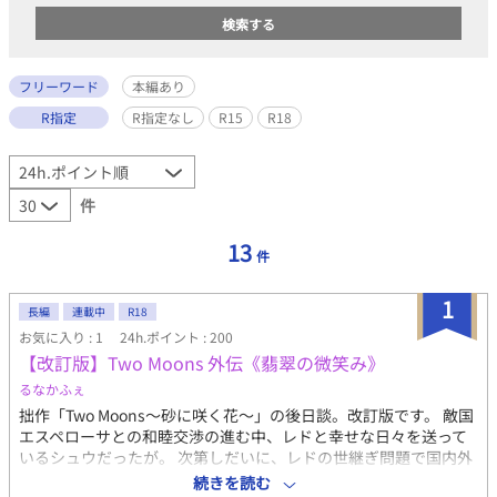
フリーワード
本編あり
R指定
R指定なし
R15
R18
件
13
件
1
長編
連載中
R18
お気に入り : 1
24h.ポイント : 200
【改訂版】Two Moons 外伝《翡翠の微笑み》
るなかふぇ
拙作「Two Moons～砂に咲く花～」の後日談。改訂版です。 敵国
エスペローサとの和睦交渉の進む中、レドと幸せな日々を送って
いるシュウだったが。 次第しだいに、レドの世継ぎ問題で国内外
からの圧力が強まってきて。 やがて王都ヨルムガルドには恐るべ
続きを読む