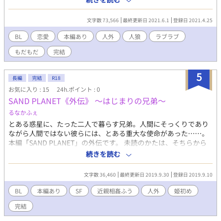
ださい。 本編をご存知でない方でも読めます。 本編ではありえな
かった凌牙と勇太のラブラブストーリー（笑）。高校時代が中心
文字数 73,566
最終更新日 2021.6.1
登録日 2021.4.25
になります。
BL
恋愛
本編あり
人外
人狼
ラブラブ
もだもだ
完結
5
長編
完結
R18
お気に入り : 15
24h.ポイント : 0
SAND PLANET《外伝》 ～はじまりの兄弟～
るなかふぇ
とある惑星に、たった二人で暮らす兄弟。人間にそっくりであり
ながら人間ではない彼らには、とある重大な使命があった……。
本編「SAND PLANET」の外伝です。 未読のかたは、そちらから
ご覧ください。 「兄弟」とはいいながら血のつながりはないので
続きを読む
すが、一応近親相姦タグをつけております。
文字数 36,460
最終更新日 2019.9.30
登録日 2019.9.10
BL
本編あり
SF
近親相姦ふう
人外
姫初め
完結