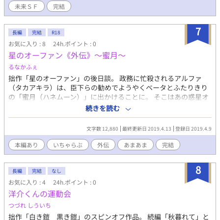
未来ＳＦ
完結
7
長編
完結
R18
お気に入り : 8
24h.ポイント : 0
星のオーファン《外伝》～蜜月～
るなかふぇ
拙作「星のオーファン」の後日談。 政務に忙殺されるアルファ
（タカアキラ）は、臣下らの勧めでようやくベータとふたりきり
の「蜜月（ハネムーン）」に出かけることに。 そこはあの惑星オ
ッドアイだった。 もう単純に、二人でいちゃいちゃしてるだけか
続きを読む
と思われます。 怒らない人だけ読んでくだされば(笑)。 ※無断転
載は許可しておりません。 ※ムーンライトノベルズにも掲載して
文字数 12,880
最終更新日 2019.4.13
登録日 2019.4.9
おります。
本編あり
いちゃらぶ
外伝
あまあま
完結
8
長編
完結
なし
お気に入り : 4
24h.ポイント : 0
洋介くんの運動会
つづれ しういち
拙作「白き鎧 黒き鎧」のスピンオフ作品。 続編「秋暮れて」と