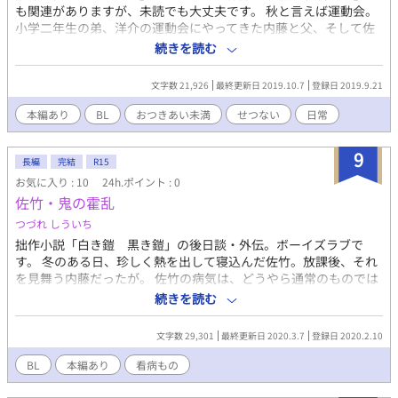
も関連がありますが、未読でも大丈夫です。 秋と言えば運動会。
小学二年生の弟、洋介の運動会にやってきた内藤と父、そして佐
竹。 最初は元気だった洋介が、周囲の様子を見て急に泣き出して
続きを読む
しまい……。 ※一応ボーイズラブタグを入れていますが、この作
品では二人はおつきあい未満です。 ※小説家になろう カクヨム
文字数 21,926
最終更新日 2019.10.7
登録日 2019.9.21
でも同時連載。
本編あり
BL
おつきあい未満
せつない
日常
9
長編
完結
R15
お気に入り : 10
24h.ポイント : 0
佐竹・鬼の霍乱
つづれ しういち
拙作小説「白き鎧 黒き鎧」の後日談・外伝。ボーイズラブで
す。 冬のある日、珍しく熱を出して寝込んだ佐竹。放課後、それ
を見舞う内藤だったが。 佐竹の病気は、どうやら通常のものでは
なくて…？？ 本編「白き鎧 黒き鎧」と、「秋暮れて」をご覧の
続きを読む
かた向けです。 二人はすでにお付き合いを始めています。 ※小説
家になろう、カクヨムにても同時更新しております。
文字数 29,301
最終更新日 2020.3.7
登録日 2020.2.10
BL
本編あり
看病もの