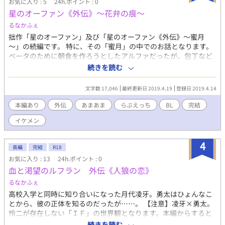
お気に入り : 5
24h.ポイント : 0
星のオーファン《外伝》～花弁の痕～
るなかふぇ
拙作「星のオーファン」及び「星のオーファン《外伝》～蜜月
～」の続編です。 特に、その「蜜月」の中でのお話となります。
ベータのために朝食を作ろうとしたアルファだったが、包丁など
持ったこともないため指を切り。 ベータ激怒。そしてさらに激怒
続きを読む
させてしまったアルファ……。と、そんなお話。 基本的には甘々
です。 楽しんでいただけるかただけご覧くだされば。どうぞよろ
文字数 17,046
最終更新日 2019.4.19
登録日 2019.4.14
しくお願いします！ ※ムーンライトノベルズにも掲載しておりま
す。
本編あり
外伝
あまあま
らぶえっち
BL
完結
イケメン
4
長編
完結
R18
お気に入り : 13
24h.ポイント : 0
血と渇望のルフラン 外伝《人狼の恋》
るなかふぇ
高校入学と同時に知り合いになった月代凌牙。勇太はひょんなこ
とから、彼の正体を知るのだったが……。 【注意】凌牙×勇太。
怜二が存在しない「ＩＦ」の世界観となります。本編からすると
完全にカップリングが違いますので、それが地雷な方はご注意く
続きを読む