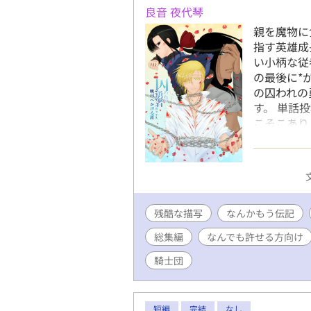
良音 夜代琴
親を魔物に
指す英雄成
い小柄な従
の最後に*が
の囚われの
す。 単話
こそこあり
す。 ショ
あります。
写は多いで
ます。 個
ている単話
残酷な描写
なんかもう伝記
する注意要
おいしく食
総集編
なんでも許せる方向け
よ！ とい
人物 ※【
騎士団
(17)♂
優しい少年
か短髪 17
短編
完結
なし