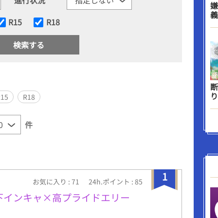
嫌
義
R15
R18
断
り
R15
R18
件
1
お気に入り : 71
24h.ポイント : 85
』歳下インキャ×高プライドエリー