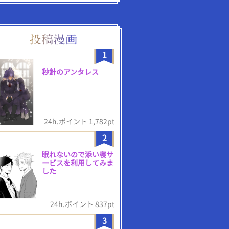
1
秒針のアンタレス
24h.ポイント 1,782pt
2
眠れないので添い寝サ
ービスを利用してみま
した
24h.ポイント 837pt
3