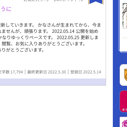
5年間前勇者に仕えていた生真面目青年 サラツ
ように
に童顔黒目がちな黒眼・超ロング1つ括り
・主人公のいる隊の中隊長→ルストック(36)♂ 主人
る九番隊の隊長、温厚実直な男性 茶色がかった
更新していきます。 かなさんが生まれてから、今ま
眼気味の黒眼・オールバック 180cm ・別の隊の
せんが、頑張ります。 2022.05.14 公開を始め
インズ(36)♂ ルストックの為なら死ねるタイプ
りゆっくりペースです。 2022.05.25 更新しま
持ち親友 鮮やかな金髪に宝石のような青い瞳・
。 閲覧、お気に入りありがとうございます。
かなり美形 178cm ・主人公の姉→エレノーラ
閲覧ありがとうございます。
 主人公の実姉で唯一の肉親 榛色の髪と瞳・肩下ふ
ロング 可愛い系美人 165cm 中隊長の二人、ル
レインズの スピンオフなお話はこちらにまとめて
文字数 17,794
最終更新日 2022.5.30
登録日 2022.5.14
w.alphapolis.co.jp/novel/547033129/684597576