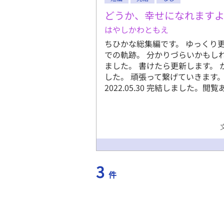
23歳から
どうか、幸せになれます
ヤ直毛黒髪
はやしかわともえ
151cm 
公の所属す
ちひかな総集編です。 ゆっくり
黒髪に三白
での軌跡。 分かりづらいかもしれま
中隊長→レ
ました。 書けたら更新します。 かな
の激重感情
した。 頑張って繋げていきます
一つ括り 
2022.05.30 完結しました。
(22)♀
んわりセミ
ストックと
います。
https://ww
3
件