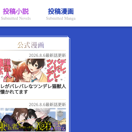
投稿小説
投稿漫画
Submitted Novels
Submitted Manga
2026.8.6最新話更新
レがバレバレなツンデレ猫獣人
懐かれてます
2026.8.6最新話更新