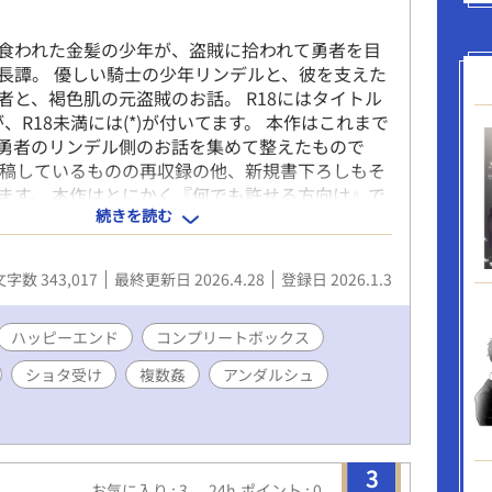
食われた金髪の少年が、盗賊に拾われて勇者を目
長譚。 優しい騎士の少年リンデルと、彼を支えた
者と、褐色肌の元盗賊のお話。 R18にはタイトル
、R18未満には(*)が付いてます。 本作はこれまで
勇者のリンデル側のお話を集めて整えたもので
投稿しているものの再収録の他、新規書下ろしもそ
ます。 本作はとにかく『何でも許せる方向け』で
続きを読む
タ受け、無理矢理、モブレ、媚薬、リバ、3Pと色々
 表現としてあまりグロくは書きませんが、痛い描
す。 夢オチで触手もあったり、時に飯テロもあり
文字数 343,017
最終更新日 2026.4.28
登録日 2026.1.3
人的に苦手なシチュがある方は、 これまでに投稿し
版をご覧いただくと安心です。 (各作品ごとに登場
素が書いてありますので……) 大丈夫！ 何でも
ハッピーエンド
コンプリートボックス
べられるよ！ むしろ痛いのは心も体も大好物だ
ショタ受け
複数姦
アンダルシュ
う方は どうぞ存分にお楽しみくださいね。 ■登場
囚勇02】開始時点 ・主人公(勇者)→リンデル
 勇者に憧れて田舎から王都に出て、騎士になった心
 優しい麦穂色の金髪に蜂蜜のような金眼・爽や
3
3cm ・勇者の護衛兼教育係(従者)→ロッソ(28)♂
お気に入り : 3
24h.ポイント : 0