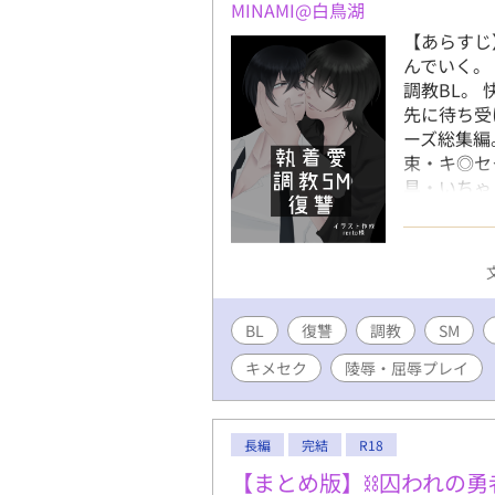
MINAMI@白鳥湖
【あらすじ
んでいく。
調教BL。
先に待ち受
ーズ総集編
束・キ◎セ
具・いちゃ
イドの高い
報屋に復讐
です。 で
─────
ついた同人誌
BL
復讐
調教
円/A6段組な
SM
https://xf
キメセク
陵辱・屈辱プレイ
円/A5二段組
https://xf
長編
完結
R18
【まとめ版】⛓囚われの勇者