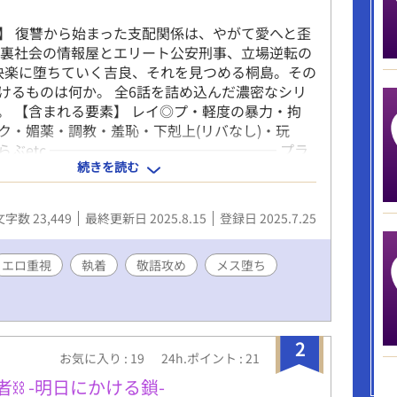
】 復讐から始まった支配関係は、やがて愛へと歪
 裏社会の情報屋とエリート公安刑事、立場逆転の
 快楽に堕ちていく吉良、それを見つめる桐島。その
けるものは何か。 全6話を詰め込んだ濃密なシリ
。 【含まれる要素】 レイ◎プ・軽度の暴力・拘
ク・媚薬・調教・羞恥・下剋上(リバなし)・玩
らぶetc ──────────────── プラ
続きを読む
エリート刑事が、捨て駒扱いしていたインキャ情
レイ◎プされ、調教されて、快楽堕ちしていく話
も最終的にハピエンになります！
文字数 23,449
最終更新日 2025.8.15
登録日 2025.7.25
─────────── 15Pの描き下ろし漫画が
は、Xfolioで通販中です。安心の匿名発送。 500
し/154p
エロ重視
執着
敬語攻め
メス堕ち
olio.jp/portfolio/minami08052/shop/47934 700
/98p
olio.jp/portfolio/minami08052/shop/46604
2
お気に入り : 19
24h.ポイント : 21
⛓ -明日にかける鎖-