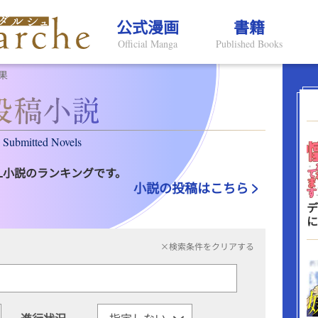
公式漫画
書籍
Official Manga
Published Books
果
Submitted Novels
L小説のランキングです。
小説の投稿はこちら
デ
に
×検索条件をクリアする
進行状況