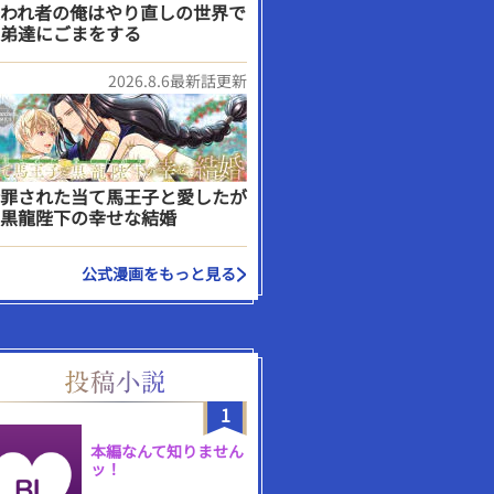
われ者の俺はやり直しの世界で
弟達にごまをする
2026.8.6最新話更新
罪された当て馬王子と愛したが
黒龍陛下の幸せな結婚
公式漫画をもっと見る
1
本編なんて知りません
ッ！