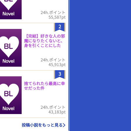
24h.ポイント
55,587pt
2
【完結】好きな人の邪
魔になりたくないと、
身を引くことにした
24h.ポイント
45,913pt
3
捨てられたら最高に幸
せだった件
24h.ポイント
43,183pt
投稿小説をもっと見る