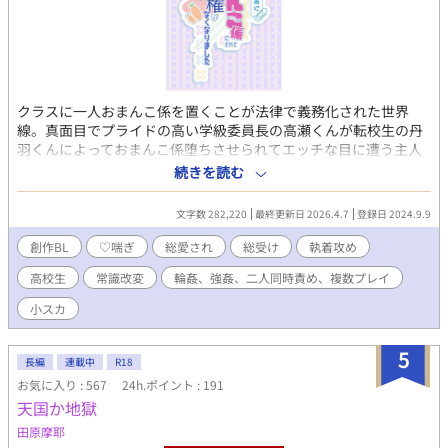
クラスに一人おまんこ係を置くことが法律で義務化された世界
線。真面目でプライドの高い学級委員長の高瀬くんが転校生の丹
羽くんによっておまんこ係堕ちさせられてエッチな目に遭う主人
公総受けラブコメディです。（愛はめちゃくちゃある） ※主人公
続きを読む
総受け ※常識改変 ※♡喘ぎ、隠語、下品 ※なんでも許せる方向け
pixivにて連載中。順次こちらに転載します。 pixivでは全11話
文字数 282,220
最終更新日 2026.4.7
登録日 2024.9.9
（40万文字over）公開中。 表紙ロゴ：おいもさんよりいただきま
した。
創作BL
♡喘ぎ
総愛され
総受け
執着攻め
高校生
常識改変
輪姦、強姦、二人同時責め、複数プレイ
小スカ
5
長編
連載中
R18
お気に入り : 567
24h.ポイント : 191
天国か地獄
田原摩耶