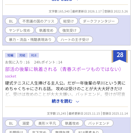
せる方向け。
文字数 165,540
最終更新日 2026.1.17
登録日 2022.5.26
BL
不思議の国のアリス
総受け
ダークファンタジー
ヤンデレ攻め
執着攻め
強気受け
暴力・流血・残酷表現あり
ハートの王子受け
28
短編
完結
R18
お気に入り : 16
24h.ポイント : 14
部活の後輩に執着される（青春スポーツものではない）
socket
硬式テニスに人生捧げる主人公。だが一年後輩の早川という男に
めちゃくちゃにされる話。 攻めは受けのことが大大大好きだけ
ど、受けは攻めのことが大大大嫌い。バッドエンド。受けが可哀
想。 なんでも許せる方向け。 ・ ・ 主人公以外はどうでもよく
続きを読む
て、主人公だけに本性を見せる執着サイコパス気味の年下攻め×
テニスに熱血に取り組んだが、ヤバげな後輩のせいで全てが狂わ
文字数 15,245
最終更新日 2025.11.15
登録日 2025.11.14
される受け ・ ・ うっすら浣腸描写がありますので、苦手な方はご
注意ください。
BL
溺愛
美形×平凡
執着攻め
バッドエンド
不憫受け
年下攻め
無理矢理
R18要素あり