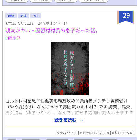
29
短編
完結
R18
お気に入り : 128
24h.ポイント : 14
親友がカルト因習村村長の息子だった話。
田原摩耶
カルト村村長息子性悪美形親友攻め×余所者ノンデリ男前受け
（やや総受け） なんちゃって雰囲気カルト村BLです 胸糞、倫欠、
男女描写（ぬるいやつ）、なんでも許せる方向け 死人は出ます ※
このお話は完全フィクションです ※実在の人物や団体などとは関
続きを読む
係ありません
文字数 44,726
最終更新日 2025.6.8
登録日 2025.6.6