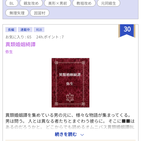
BL
親友攻め
美形×男前
教祖攻め
元同級生
無理矢理
因習村
30
長編
連載中
R18
お気に入り : 65
24h.ポイント : 7
異類婚姻綺譚
弥生
異類婚姻譚を集めている男の元に、様々な物語が集まってくる。
男は問う。 人とは異なる者たちとまぐわう彼らに。 そこに■■は
あるのだろうかと。 どこからでも読めるオムニバス異類婚姻譚BL
※なんでも許せる方向けの仄暗い物語です。 ドスケベです。 春森
続きを読む
夢花さん（@harutocabbage）企画の#闇BL2023に参加していま