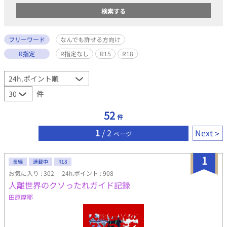
フリーワード
なんでも許せる方向け
R指定
R指定なし
R15
R18
件
52
件
1
/ 2
Next
ページ
1
長編
連載中
R18
お気に入り : 302
24h.ポイント : 908
人離世界のクソったれガイド記録
田原摩耶