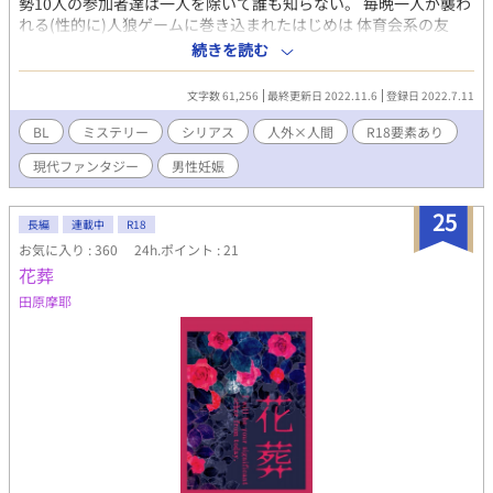
勢10人の参加者達は一人を除いて誰も知らない。 毎晩一人が襲わ
れる(性的に)人狼ゲームに巻き込まれたはじめは 体育会系の友
人、警察官、画家、小説家、ホスト、ヤンキー、医者、IT社長、
続きを読む
ギャンブラーの中から人狼を暴いて絶望を打ち破れるのか
┈┈┈┈┈┈┈┈┈┈┈┈┈┈┈┈┈ 性質上人狼が攻め。市民陣
文字数 61,256
最終更新日 2022.11.6
登録日 2022.7.11
営(狂人も含む)は受けになります。人狼は性欲、加虐傾向が強ま
るという設定です。 処刑も死では無く処罰(性的に)にするので犠
BL
ミステリー
シリアス
人外×人間
R18要素あり
牲者全員のR18パートがあります。 受けが可哀想な程可愛いとい
現代ファンタジー
男性妊娠
う趣向をお持ちの方向けです。また、この小説の性質上誰が受け
攻めになるかは分からなくなっている＆犠牲者全員の色んなR18
シーンを書いているので、なんでも許せる方向けの小説となって
25
長編
連載中
R18
おります。 ※暴力、レイプ表現が含まれています R18の話には※
お気に入り : 360
24h.ポイント : 21
を付けます。 エロメインで書こうと思ってましたが、しっかり人
花葬
狼ゲームをしてます。 なお人は死にませんが、デスゲームチック
な世界観なので脱落者は漏れなく酷い目にあいます。
田原摩耶