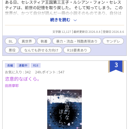
ある日、セレスティア王国第三王子・ルシアン・フォン・セレス
ティアは、前世の記憶を取り戻した。 そして知ってしまう。 この
世界が、かつて自分が読んだ一冊の小説そのものであり、自分は
そこで悪逆の限りを尽くした末、英雄の手によって断罪される
続きを読む
「悪役王子」であることを。 民を虐げ、私腹を肥やし、思うがま
まに生きる王族。 腐りきったこの王国は、やがて一人の男によっ
文字数 12,127
最終更新日 2026.8.8
登録日 2026.8.6
て滅ぼされる。 その結末こそが、この世界に訪れる唯一の救いだ
った。 だからルシアンは決意する。 物語を変えず、自らは悪役と
BL
異世界
執着
暴力・流血・残酷表現あり
ヤンデレ
して終焉を迎えることを... 傷だらけの英雄と、終わりを望む王
悪役
なんでも許せる方向け
R18要素あり
子。 執着系ヤンデレわんこｘ不憫美人受け ＊無理矢理描写、暴力
描写あります。 ＊固定カプ以外との絡みあります。 ＊なんでも大
丈夫な方以外閲覧注意です。 初めての投稿です。 拙い文章です
3
長編
連載中
R18
が、温かい目で読んでいただけると幸いです。
お気に入り : 342
24h.ポイント : 547
恣意的なぼくら。
田原摩耶