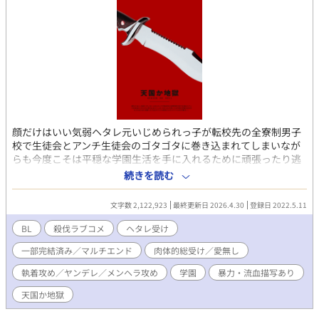
顔だけはいい気弱ヘタレ元いじめられっ子が転校先の全寮制男子
校で生徒会とアンチ生徒会のゴタゴタに巻き込まれてしまいなが
らも今度こそは平穏な学園生活を手に入れるために頑張ったり逃
げたりする殺伐ギスギスラブコメBL学園モノ。 登場人物が大体性
続きを読む
格に難あり。無理矢理描写、暴力描写ありなので基本なんでも許
せる方向けです。 本編は分岐点以降で展開が分かれるマルチエン
文字数 2,122,923
最終更新日 2026.4.30
登録日 2022.5.11
ドになります。 現在√α、√βの２本完結済み。 √ｃはのんびり更
新予定。
BL
殺伐ラブコメ
ヘタレ受け
一部完結済み／マルチエンド
肉体的総受け／愛無し
執着攻め／ヤンデレ／メンヘラ攻め
学園
暴力・流血描写あり
天国か地獄