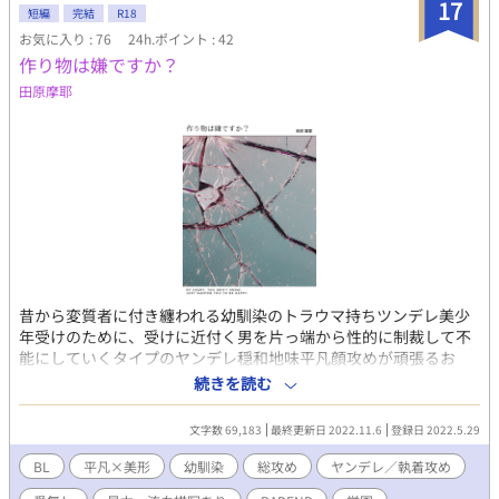
言うだけで罪人の扱いなら、本当の悪人ってのを教えてやる！
17
短編
完結
R18
と。 悪役主人公×侍従 相変わらずコメディを目指したシリアス。
お気に入り : 76
24h.ポイント : 42
主人公が、闇市に出入りしたり、国を揺るがす(？)事をしたり、面
作り物は嫌ですか？
白おかしく過ごす話です。
田原摩耶
昔から変質者に付き纏われる幼馴染のトラウマ持ちツンデレ美少
年受けのために、受けに近付く男を片っ端から性的に制裁して不
能にしていくタイプのヤンデレ穏和地味平凡顔攻めが頑張るお
話。 平凡×ツンデレ固定CP中心でぐちゃぐちゃになってます。 ※
続きを読む
なんでも許せる方向け。 ※基本は総攻めですが一人がっつり攻め
要員がいます。 ※以前公開していた話の加筆修正版です。 ▼やや
文字数 69,183
最終更新日 2022.11.6
登録日 2022.5.29
ネタバレありのRプレイ内容、注意事項 エピソード０ ×受けのス
トーカーの根暗 異物挿入／拷問破壊 エピソード１ ×猫被りチャ
BL
平凡×美形
幼馴染
総攻め
ヤンデレ／執着攻め
ラ男 乳首根性焼き／拘束／陰毛燃やし エピソード２ ×チャラ男