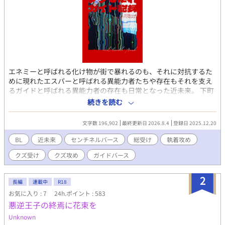
エネミーと呼ばれる化け物が街で暴れるのも、それに対抗するた
めに現れたエスパーと呼ばれる異能力者たちや存在もそれを支え
るガイドと呼ばれる異能力者の存在も日常となった近未来。 下町
の探偵事務所に住み込み（ヒモ）しつつ、とある目的のために
続きを読む
様々なエスパーを渡り歩いては破格でケアする非正規S級ガイド受
けのお話。 飄々とした訳アリややクズガイド受け 総受け／異能／
文字数 196,902
最終更新日 2026.8.4
登録日 2025.12.20
復讐／倫欠ふんわりセンチネルバース 設定上血が出たり死人が出
たりします。 基本受けにも攻めにもモラルはないです。 なんでも
BL
近未来
センチネルバース
総受け
執着攻め
許せる方向け。 愛はあったりなかったりします。 ※この作品はフ
クズ受け
クズ攻め
ガイドバース
ィクションです。実在の人物･団体･事件とは一切関係がありませ
ん。
2
長編
連載中
R18
お気に入り : 7
24h.ポイント : 583
悪逆王子の終焉に花束を
Unknown