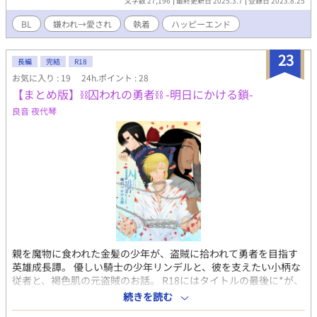
文字数 27,196
最終更新日 2025.3.7
登録日 2023.8.25
す。（目標週1） 勝手もわかっていない超初心者が書いた拙い文
章ですが、楽しんでいただければ幸いです。 誤字などがありまし
BL
嫌われ→愛され
執着
ハッピーエンド
たらふわふわ言葉で教えて欲しいです。爆速で修正します。
23
長編
完結
R18
お気に入り : 19
24h.ポイント : 28
【まとめ版】⛓囚われの勇者⛓ -明日にかける鎖-
良音 夜代琴
親を魔物に食われた金髪の少年が、盗賊に拾われて勇者を目指す
英雄成長譚。 優しい騎士の少年リンデルと、彼を支えたい小柄な
従者と、褐色肌の元盗賊のお話。 R18にはタイトルの最後に*が、
R18未満には(*)が付いてます。 本作はこれまでの囚われの勇者の
続きを読む
リンデル側のお話を集めて整えたものです。 単話投稿しているも