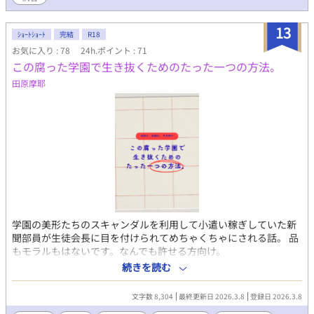
13
ｼｮｰﾄｼｮｰﾄ
完結
R18
お気に入り : 78
24h.ポイント : 71
この腐った学園で生き抜くためのたった一つの方法。
田原摩耶
学園の美形たちのスキャンダルを利用して小遣い稼ぎしていた新
聞部員が生徒会長に目を付けられてめちゃくちゃにされる話。 品
もモラルもはないです。なんでも許せる方向け。
続きを読む
文字数 8,304
最終更新日 2026.3.8
登録日 2026.3.8