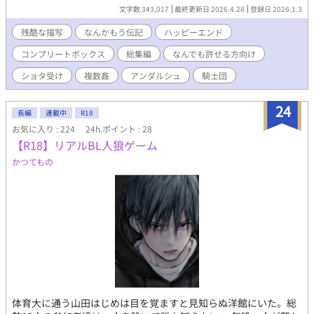
のの再収録の他、新規書下ろしもそこそこあります。 本作はとに
文字数 343,017
最終更新日 2026.4.28
登録日 2026.1.3
かく『何でも許せる方向け』です。 ショタ受け、無理矢理、モブ
レ、媚薬、リバ、3Pと色々あります。 表現としてあまりグロくは
残酷な描写
なんかもう伝記
ハッピーエンド
書きませんが、痛い描写は多いです。 夢オチで触手もあったり、
コンプリートボックス
総集編
なんでも許せる方向け
時に飯テロもあります。 個人的に苦手なシチュがある方は、 これ
までに投稿している単話版をご覧いただくと安心です。 (各作品ご
ショタ受け
複数姦
アンダルシュ
騎士団
とに登場する注意要素が書いてありますので……) 大丈夫！ 何で
もおいしく食べられるよ！ むしろ痛いのは心も体も大好物だ
24
よ！ という方は どうぞ存分にお楽しみくださいね。 ■登場人
長編
連載中
R18
物 ※【囚勇02】開始時点 ・主人公(勇者)→リンデル(17)♂ 勇
お気に入り : 224
24h.ポイント : 28
者に憧れて田舎から王都に出て、騎士になった心優しい少年 優
【R18】リアルBL人狼ゲーム
しい麦穂色の金髪に蜂蜜のような金眼・爽やか短髪 173cm ・勇
かつてもの
者の護衛兼教育係(従者)→ロッソ(28)♂ 23歳から5年間前勇者に
仕えていた生真面目青年 サラツヤ直毛黒髪に童顔黒目がちな黒
眼・超ロング1つ括り 151cm ・主人公のいる隊の中隊長→ルス
トック(36)♂ 主人公の所属する九番隊の隊長、温厚実直な男性
茶色がかった黒髪に三白眼気味の黒眼・オールバック 180cm
・別の隊の中隊長→レインズ(36)♂ ルストックの為なら死ねる
タイプの激重感情持ち親友 鮮やかな金髪に宝石のような青い
瞳・一つ括り かなり美形 178cm ・主人公の姉→エレノーラ
(22)♀ 主人公の実姉で唯一の肉親 榛色の髪と瞳・肩下ふんわ
りセミロング 可愛い系美人 165cm 中隊長の二人、ルストック
とレインズの スピンオフなお話はこちらにまとめています。
体育大に通う山田はじめは目を覚ますと見知らぬ洋館にいた。総
https://www.alphapolis.co.jp/novel/547033129/684597576