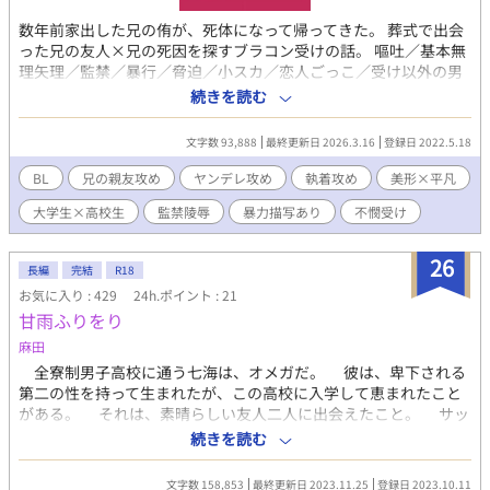
数年前家出した兄の侑が、死体になって帰ってきた。 葬式で出会
った兄の友人×兄の死因を探すブラコン受けの話。 嘔吐／基本無
理矢理／監禁／暴行／脅迫／小スカ／恋人ごっこ／受け以外の男
を抱く受け溺愛攻め等なんでも許せる方向け。
続きを読む
文字数 93,888
最終更新日 2026.3.16
登録日 2022.5.18
BL
兄の親友攻め
ヤンデレ攻め
執着攻め
美形×平凡
大学生×高校生
監禁陵辱
暴力描写あり
不憫受け
26
長編
完結
R18
お気に入り : 429
24h.ポイント : 21
甘雨ふりをり
麻田
全寮制男子高校に通う七海は、オメガだ。 彼は、卑下される
第二の性を持って生まれたが、この高校に入学して恵まれたこと
がある。 それは、素晴らしい友人二人に出会えたこと。 サッ
カー部のエースである陽介、バスケ部次期キャプテンである秀
続きを読む
一。 何もかもに恵まれた二人は、その力を少しだけ僕に分けて
くれる。 発情期の投薬が合わず副作用がつらいと話してから、
文字数 158,853
最終更新日 2023.11.25
登録日 2023.10.11