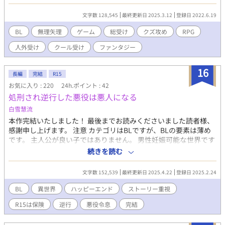
体スケベ） 基本無理矢理総受け クズ攻め／人外攻め／触手／モブ
攻めetc 倫理観とモラルはないです なんでも許せる方向け
文字数 128,545
最終更新日 2025.3.12
登録日 2022.6.19
BL
無理矢理
ゲーム
総受け
クズ攻め
RPG
人外受け
クール受け
ファンタジー
16
長編
完結
R15
お気に入り : 220
24h.ポイント : 42
処刑され逆行した悪役は悪人になる
白雪慧流
本作完結いたしました！ 最後までお読みくださいました読者様、
感謝申し上げます。 注意 カテゴリはBLですが、BLの要素は薄め
です。 主人公が良い子ではありません。 男性妊娠可能な世界です
が、妊娠描写はありません。 イチャイチャより、ストーリー重
続きを読む
視。 多少残虐描写、倫理に反する描写があります。 性的描写はあ
りません。 R15は保険。 以上、ご都合主義だろうとなんでも許せ
文字数 152,539
最終更新日 2025.4.22
登録日 2025.2.24
る方向けです。 それでもいいよ！ という心優しい読者様方、楽
しんでいただけましたら幸いです。 ·.⟡⎯⎯⎯⎯⎯⎯⎯⎯⎯⎯⎯⎯ ⟡.· バーナ
BL
異世界
ハッピーエンド
ストーリー重視
ード公爵家嫡男、メルアは自らの婚約者、カルム第二王子に、異
R15は保険
逆行
悪役令息
完結
世界から来た巫女に危害を加えたとして断罪された。 処刑され死
んだと思ったが、七歳の時に逆行する。 そうして決意した。 文句