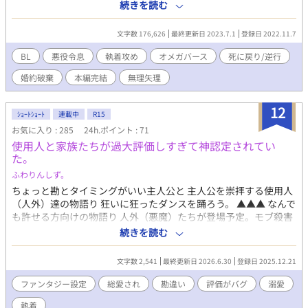
主人公兼転生者である『アンリ』と同じ行動を取り、婚約者であ
続きを読む
り運命の番である幼馴染のアンフェールのスチルイベント回収し
ようとした結果、深刻なエラーが発生してしまうお話。 婚約者に
文字数 176,626
最終更新日 2023.7.1
登録日 2022.11.7
甘い硬派な幼馴染α婚約者×死に戻る度に記憶が増えていく悪役令
息ポジションΩ受けメインの総受け ※主人公が可哀想な目に遭い
BL
悪役令息
執着攻め
オメガバース
死に戻り/逆行
がちなので、なんでも許せる方向け
婚約破棄
本編完結
無理矢理
12
ｼｮｰﾄｼｮｰﾄ
連載中
R15
お気に入り : 285
24h.ポイント : 71
使用人と家族たちが過大評価しすぎて神認定されてい
た。
ふわりんしず。
ちょっと勘とタイミングがいい主人公と 主人公を崇拝する使用人
（人外）達の物語り 狂いに狂ったダンスを踊ろう。 ▲▲▲ なんで
も許せる方向けの物語り 人外（悪魔）たちが登場予定。モブ殺害
あり、人間を悪魔に変える表現あり。
続きを読む
文字数 2,541
最終更新日 2026.6.30
登録日 2025.12.21
ファンタジー設定
総愛され
勘違い
評価がバグ
溺愛
執着