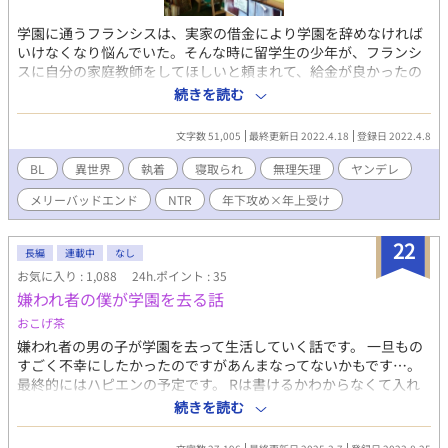
学園に通うフランシスは、実家の借金により学園を辞めなければ
いけなくなり悩んでいた。そんな時に留学生の少年が、フランシ
スに自分の家庭教師をしてほしいと頼まれて、給金が良かったの
でうけたがそれは少年の狡猾な罠だった。家庭教師先でフランシ
続きを読む
スは少年から辱しめを受けてしまう…。 「年下の一目惚れ執着ス
トーカー攻」×「家に借金がある学生兼家庭教師の年上受」で
文字数 51,005
最終更新日 2022.4.18
登録日 2022.4.8
す。 一目惚れして執着して無理矢理系なお話です。 受は別に好き
な人がいますが、最初から攻に無理矢理されたりします。苦手な
BL
異世界
執着
寝取られ
無理矢理
ヤンデレ
方はご注意ください。 すべてエロ話なので苦手な方はご注意くだ
メリーバッドエンド
NTR
年下攻め×年上受け
さい。背後にお気をつけてください。 なんでも許せる方向けで
す。 男性妊娠を匂わせる表現があります ※攻めは、作者の他作品
のキャラの子供なんですがそちらを読んでなくも問題ないです。
22
長編
連載中
なし
※他サイトからの転載となります ※11エピソードくらいで終わり
お気に入り : 1,088
24h.ポイント : 35
ます。
嫌われ者の僕が学園を去る話
おこげ茶
嫌われ者の男の子が学園を去って生活していく話です。 一旦もの
すごく不幸にしたかったのですがあんまなってないかもです…。
最終的にはハピエンの予定です。 Rは書けるかわからなくて入れ
るか迷っているので今のところなしにしておきます。 ↓↓↓ 微妙
続きを読む
なやつのタイトルに※つけておくので苦手な方は自衛お願いしま
す。 設定ガバガバです。なんでも許せる方向け。 不定期更新で