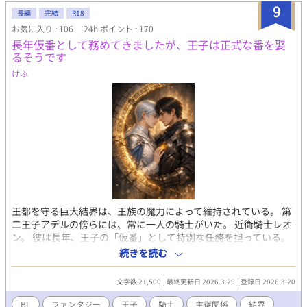
らの転載となります】 ※メリーバッドエンドになります ※恋人が
9
長編
完結
R18
いる受けが寝取られる話です。寝取られ苦手な方はご注意くださ
お気に入り : 106
24h.ポイント : 170
い。 ※男性妊娠の話もあります。苦手な方はご注意ください。 ※
長年仮番として務めてきましたが、王子は正式な番を娶
死ぬ登場人物がでます。人によっては胸糞展開ですのでご注意く
るそうです
ださい。 ※攻めは3人出てきます。 ※なんでも許せる方向けで
す。
けふ
王都を守る巨大結界は、王族の魔力によって維持されている。 第
二王子アデルの傍らには、常に一人の騎士がいた。 近衛騎士レオ
ン。 彼は長年、王子の「仮番」として特別な任務を担っている。
しかし王子は、他国の王女との正式な番契約が決まってしまっ
続きを読む
た。 仮番の役目は、そこで終わるはずだった。 だが結界塔で行わ
れる儀式の中で、 二人の関係は次第に変わり始める。 王族と騎
文字数 21,500
最終更新日 2026.3.29
登録日 2026.3.20
士。 主と臣下。 越えてはならない境界を前にしても、 王子は騎士
の手を取る。 「共に立て」 ※オメガバースではありません ※ふん
BL
ファンタジー
王子
騎士
主従関係
結界