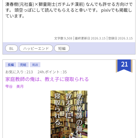
湊春樹(元社畜)×獅童剛士(ガチムチ漢前) なんでも許せる方向けで
す。 頭空っぽにして読んでもらえると幸いです。 pixivでも掲載し
ています。
文字数 9,508
最終更新日 2026.3.15
登録日 2026.3.15
BL
ハッピーエンド
短編
21
長編
完結
R18
お気に入り : 213
24h.ポイント : 35
家庭教師の俺は、教え子に寝取られる
雫谷 美月