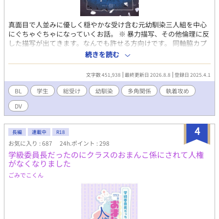
真面目で人並みに優しく穏やかな受け含む元幼馴染三人組を中心
にぐちゃぐちゃになっていくお話。 ※ 暴力描写、その他倫理に反
した描写が出てきます。なんでも許せる方向けです。 同軸脇カプ
要素有りスワッピングNTRBSS風肉体的総受け（主人公の他にビ
続きを読む
ッチ受けがいます）です。 愛はあります。（詳しく知りたい方向
けに登場人物紹介に受け攻め詳細書いてます） ・明るくて元気系
文字数 451,938
最終更新日 2026.8.8
登録日 2025.4.1
活発わんこ幼馴染彼氏攻め ・真面目オカン系クール優等生幼馴染
攻め（恋人持ち） ・ダウナー系公民担任教師攻め ・倫理観ゆるふ
BL
学生
総受け
幼馴染
多角関係
執着攻め
わチャラ先輩 ・幼馴染の恋人のクールビッチ美形後輩
DV
4
長編
連載中
R18
お気に入り : 687
24h.ポイント : 298
学級委員長だったのにクラスのおまんこ係にされて人権
がなくなりました
ごみでこくん