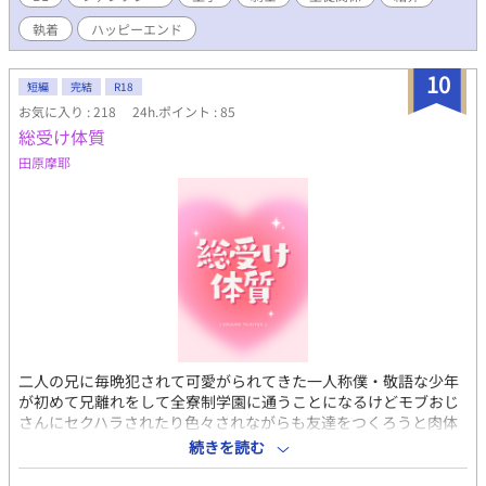
わり読んでください ※なんでも許せる方向け ※イラストは
執着
ハッピーエンド
ChatGPTさん
10
短編
完結
R18
お気に入り : 218
24h.ポイント : 85
総受け体質
田原摩耶
二人の兄に毎晩犯されて可愛がられてきた一人称僕・敬語な少年
が初めて兄離れをして全寮制学園に通うことになるけどモブおじ
さんにセクハラされたり色々されながらも友達をつくろうと肉体
的に頑張るお話。 ※近親相姦、セクハラ、世間知らず、挿入なし
続きを読む
で全編エロ、乳首責め多め。なんでも許せる方向け。