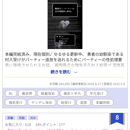
本編完結済み、現在個別√ゆるゆる更新中。 勇者の幼馴染である
村人受けがパーティー追放を逃れるためにパーティーの性処理要
員に降格させられるお話。 器用貧乏な強気平凡村人総受け 湿度高
めの幼馴染優男勇者攻め 軽薄いい加減年上遊び人盗賊攻め 陰湿性
続きを読む
悪いじめっ子気質な年上魔道士攻め 真面目誠実強面新入り騎士攻
め ※基本無理矢理、公開レイプ、NTR、乱交含む ※シリアスエ
文字数 284,496
最終更新日 2026.6.27
登録日 2022.5.9
ロ、胸糞、なんでも許せる方向け
BL
異世界
執着攻め
美形×平凡
平凡受け
強気受け
ヤンデレ攻め
総受け
追放
本編完結
8
長編
完結
R18
お気に入り : 518
24h.ポイント : 177