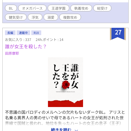
二人は代わる代わる僕の発情期の相手をしてくれる。 こんなボ
ランティアもしてくれる優しい友人と過ごす毎日は穏やかで心地
BL
オメガバース
王道学園
執着攻め
総受け
よかった。 しかし、ある日やってきた転校生が……… 陽介、
健気受け
浮気
溺愛
複数攻め
秀一、そして新たに出会うアルファ。 三人のアルファに出会
い、七海はどのアルファを選ぶのか… **** オメガバース です
が、独自設定もややあるかもしれません。総受けです。 王道学
27
長編
連載中
R18
園内でひっそりと生きる七海がじんわりと恋する話です。 主人
お気に入り : 337
24h.ポイント : 14
公はつらい思いもします。複数の攻めと関係も持ちますので、な
誰が女王を殺した？
んでも許せる方向けです。 少し前に書いた作品なので、ただで
さえ拙い文がもっと拙いですが、何かの足しになれば幸いです。
田原摩耶
※※※全４６話（予約投稿済み）
不思議の国パロディのメルヘンの欠片もないダークBL。 アリスと
名乗る異界人の男のせいで母であるハートの女王が処刑された世
界線で国賊と扱われ、地位を失ったハートの女王の息子（王子）
総受け。 暴力描写、近親相姦、基本レイプ、嘔吐などなんでも許
続きを読む