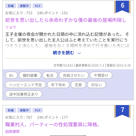
6
長編
連載中
R18
お気に入り : 753
24h.ポイント : 191
前世を思い出したら余命わずかな僕の最後の居場所探し
リョウ
王子主催の夜会が開かれた日頭の中に流れ込む記憶があった。 そ
して、前世を思い出した主人公はふと考えていたことを実行にう
つそうと決心した。 最後をおくる場所を求めて行き着いた先には
基本主人公目線 途中で目線変わる場合あり。 なんでも許せる方向
続きを読む
け 作者が読み漁りした結果こういうので書いてみたいかもという
理由で自分なり書いた結果 少しでも気に入ってもらえたら嬉しく
文字数 50,832
最終更新日 2026.7.3
登録日 2022.4.26
思います あーこれどっかみた設定とか似たようなやつあったなー
ってのをごちゃ混ぜににしてあるだけです ＢＬですが必要と判断
BL
婚約破棄
転生
完結させたい
不憫受け
して女性キャラ視点をいれてあります。今後1部女性キャラ視点が
ハッピーエンド予定
年下攻め
恋愛
切ない
あります。 主人公が受けは確定です 恋愛までいくのに時間かかる
かも？ タグも増えたり減ったり 話の進み方次第です 近況報告も
途中加筆修正あり
参照していただけたら幸いです。 書きなぐりでストーリーがグダ
グダなためにちょっと前の話読み返して修正かける場合ありま
7
す。 なろうに加筆修正版連載中です こちらとちょっと設定違いま
長編
連載中
R18
す。
お気に入り : 787
24h.ポイント : 177
https://syosetu.com/usernovelmanage/top/ncode/3145088/ こ
職業村人、パーティーの性処理要員に降格。
ちらなろう版修正入です よければどうぞ
田原摩耶