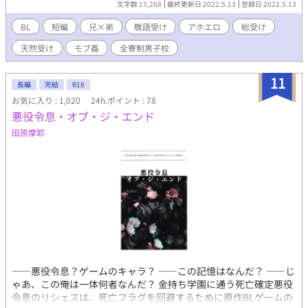
文字数 13,268
最終更新日 2022.5.13
登録日 2022.5.13
BL
短編
兄×弟
敬語受け
アホエロ
総受け
天然受け
モブ姦
全寮制男子校
11
長編
完結
R18
お気に入り : 1,020
24h.ポイント : 78
悪役令息・オブ・ジ・エンド
田原摩耶
――悪役令息？ゲームのキャラ？ ――この記憶はなんだ？ ――じ
ゃあ、この俺は一体何者なんだ？ 金持ち学園に通う死亡確定悪役
令息のリシェスは、死亡フラグを回避するために原作BLゲームの