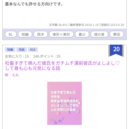
基本なんでも許せる方向けです。
文字数 28,451
最終更新日 2024.1.15
登録日 2023.6.20
BL
短編
西洋
美形×美形
義父
歳の差
悪役
20
短編
完結
R18
お気に入り : 15
24h.ポイント : 35
社畜すぎて病んだ彼氏をガチムチ漢前彼氏がよしよし♡
して身も心も元気になる話
柊 えみ