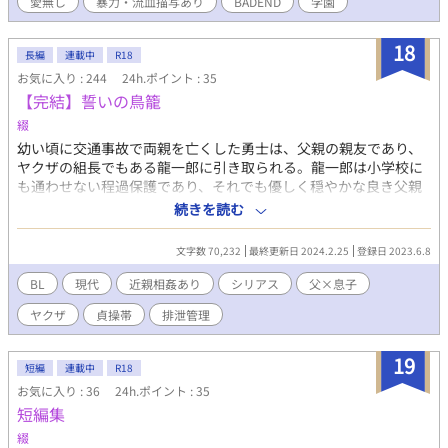
愛無し
暴力・流血描写あり
BADEND
学園
の元恋人の美少年ビッチ 受け視点／他の攻めとのセックス含／異
物挿入＋肛門破壊 エピソード５ 目の前でNTR／公開レイプ／輪姦
18
長編
連載中
R18
お気に入り : 244
24h.ポイント : 35
【完結】誓いの鳥籠
綴
幼い頃に交通事故で両親を亡くした勇士は、父親の親友であり、
ヤクザの組長でもある龍一郎に引き取られる。龍一郎は小学校に
も通わせない程過保護であり、それでも優しく穏やかな良き父親
であった。だが勇士が成長すると厳しく、他人行儀のように冷た
続きを読む
くなってしまう。そして同時期、勇士は小学三年生でやっとのこ
と通学が許されたが、災いから逃れられるようにと御守りとして
文字数 70,232
最終更新日 2024.2.25
登録日 2023.6.8
龍一郎から貞操帯をつけられてしまう。高校生になっても勇士
は、冷たいままの龍一郎に苦悩していた。しかし貞操帯を外した
BL
現代
近親相姦あり
シリアス
父×息子
あるひと時だけ龍一郎は昔のように優しくなる。龍一郎が勇士に
ヤクザ
貞操帯
排泄管理
貞操帯をつける、その背景には重い過去があった。 ※大スカ、小
スカあり。※なんでも許せる方向け。 イラストは姉が描いてくれ
ました！
19
短編
連載中
R18
お気に入り : 36
24h.ポイント : 35
短編集
綴