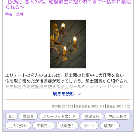
【完結】恋人の為、絶倫領主に抱かれてます〜囚われ寝取
られる〜
雫谷 美月
エリアートの恋人のヨエルは、騎士団の仕事中に大怪我を負い一
命を取り留めたが後遺症が残ってしまう。騎士団長から紹介され
た光属性の治癒魔法を使える領主ジャルミル＝ヴィーガントに、
ヨエルを治療してもらうことになった。しかし光属性の治癒魔法
続きを読む
を使うには大量の魔力を使用し、回復にも時間がかかるという。
素早く魔力を回復するには性行為が必要だとジャルミルから言わ
文字数 127,102
最終更新日 2023.1.8
登録日 2022.5.21
れ、エリアートはヨエルには秘密のまま協力する。ジャルミルは
温厚な外見とは裏腹に激しい獣のような性行為をし、エリアート
BL
異世界
メリーバットエンド
寝取られ
中出しあり
は次第に快楽に溺れていってしまう。 ・外面はいい絶倫邪悪な領
主人公受け
不憫受け
快楽堕ち
ダーク
濃密BL
主✕恋人のために抱かれる青年 ・領主の息子の邪悪な少年✕恋人
のために抱かれる青年 【全12話】 【他サイト（ムーンライト）か