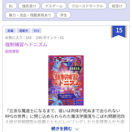
チャラ男攻め 真面目堅物童貞委員長攻め なんちゃってデスゲーム
BL
強気受け
デスゲーム
クローズドサークル
総受け
／クローズドサークル／元同級生／ギスギス殺伐ラブコメ／幼馴
暴力・流血・残酷表現あり
学生
染／疑似主従 ※注意書きなしで暴力描写、死亡表現、無理やり、
嘔吐、その他諸々倫理観のない描写出てきます。なんでも許せる
方向け。念のためＧ設定してますが、そんなにグロい描写はあり
15
長編
連載中
R18
ません。 ※基本資料無しの創作物なので作中の応急措置知識等は
お気に入り : 164
24h.ポイント : 42
適当です。
強制補習ヘドニズム
田原摩耶
『立派な魔道士になるまで、或いは肉体が死ぬまで出られない
RPGの世界』に閉じ込められられた魔法学園落ちこぼれ問題児四
人組が非戦闘型AI佐藤とともにレベリングしたり友情育んだり成
長したりたまに負けて死にかけたりするクール平凡総受けBL（大
続きを読む