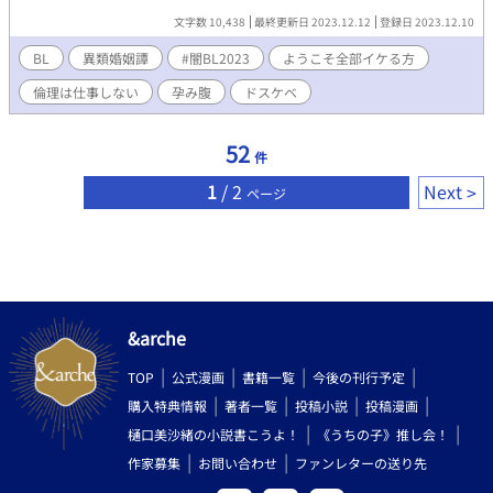
す。 まったり更新予定です。 ムーンライトノベルズでも投稿して
文字数 10,438
最終更新日 2023.12.12
登録日 2023.12.10
います。
BL
異類婚姻譚
#闇BL2023
ようこそ全部イケる方
倫理は仕事しない
孕み腹
ドスケベ
52
件
1
/ 2
Next
ページ
&arche
TOP
公式漫画
書籍一覧
今後の刊行予定
購入特典情報
著者一覧
投稿小説
投稿漫画
樋口美沙緒の小説書こうよ！
《うちの子》推し会！
作家募集
お問い合わせ
ファンレターの送り先