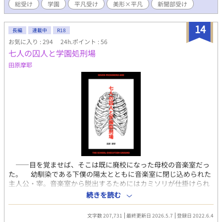
総受け
学園
平凡受け
美形×平凡
新聞部受け
14
長編
連載中
R18
お気に入り : 294
24h.ポイント : 56
七人の囚人と学園処刑場
田原摩耶
――目を覚ませば、そこは既に廃校になった母校の音楽室だっ
た。 幼馴染である下僕の陽太とともに音楽室に閉じ込められた
主人公・宰。音楽室から脱出するためにはカミソリが仕掛けられ
たピアノの中から鍵を取り出す必要があった。 【廃校に閉じ込め
続きを読む
られた宰含む六人の元同級生たちが、脱出するために色んなゲー
ムをさせられるお話】 性根念曲がった短気強気口悪お坊ちゃま総
文字数 207,731
最終更新日 2026.5.7
登録日 2022.6.4
受け 陰キャ受け過激派盲目幼馴染根暗攻め 女好きゆるゆるサイコ