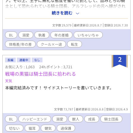
ア。その上、王子に無礼な態度を働いた罰として、血みどろの騎
士として恐れられている騎士団長、アルフレッドの元へ嫁がされ
ることに。 しかし、アルフレッドはミアの初恋の人で...。 この恋
続きを読む
は一方通行、きっと愛してはもらえない。それでも好きな人のそ
ばにいられるならそれでいい。そんな気持ちで嫁いだミアだった
文字数 29,579
最終更新日 2026.8.7
登録日 2026.7.30
が、アルフレッドは、ミアをどうやら溺愛してくれているようで
_？ 「…お前は、本当に愛らしいな」 「や、やめてください…！
BL
溺愛
執着
年の差婚
いちゃいちゃ
心臓が持たないです…！」 時々波乱もありつついつもラブラブお
体格差/年の差
クール×一途
転生
しどり夫婦(夫夫)の日常。 ────── ※ムーンライトノベルズ
様でも連載しております。
2
長編
連載中
なし
お気に入り : 1,063
24h.ポイント : 3,721
戦場の黒猫は騎士団長に拾われる
天気
本編完結済みです！ サイドストーリーを書いていきます。
文字数 73,787
最終更新日 2026.8.8
登録日 2026.4.9
BL
ハッピーエンド
溺愛
獣人
成長
騎士団長
切ない
猫耳
健気
過保護