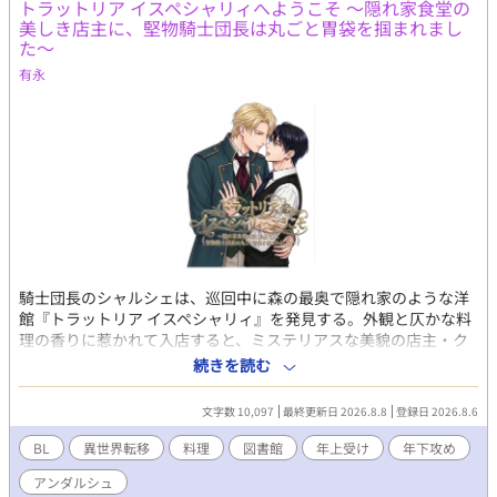
トラットリア イスペシャリィへようこそ ～隠れ家食堂の
美しき店主に、堅物騎士団長は丸ごと胃袋を掴まれまし
た～
有永
騎士団長のシャルシェは、巡回中に森の最奥で隠れ家のような洋
館『トラットリア イスペシャリィ』を発見する。外観と仄かな料
理の香りに惹かれて入店すると、ミステリアスな美貌の店主・ク
レドが出迎えた。1階の食堂で料理を注文したシャルシェは、料理
続きを読む
を待つ間に2階に併設された図書館へと向かう。そこには宮廷魔導
師すら凌駕する高度な魔法書と、膨大な蔵書が存在していた。提
文字数 10,097
最終更新日 2026.8.8
登録日 2026.8.6
供された料理と珈琲を堪能し、心地よい読書時間を過ごしたシャ
ルシェは、破格すぎる会計やクレドが無詠唱で高度な錬金術を扱
BL
異世界転移
料理
図書館
年上受け
年下攻め
う様に驚愕する。流麗な物腰の裏にあるクレドの底知れぬ能力と
アンダルシュ
柔らかな優しさに魅了されたシャルシェは、ただの客にとどまら