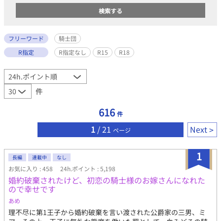
フリーワード
騎士団
R指定
R指定なし
R15
R18
件
616
件
1
/ 21
Next
ページ
1
長編
連載中
なし
お気に入り : 458
24h.ポイント : 5,198
婚約破棄されたけど、初恋の騎士様のお嫁さんになれた
ので幸せです
あめ
理不尽に第1王子から婚約破棄を言い渡された公爵家の三男、ミ