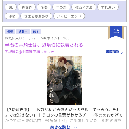
ヴィオはさらに屈強な大男だと勘違いされていたのだ。 そして
フラヴィオが殴った相手は、ミゲルが一度も勝てたことのない相
BL
異世界
後妻
年の差
強面×美形
すれ違い
手。 次期騎士団長として注目を浴びているため、そんな強者を
溺愛
ざまぁ要素あり
ハッピーエンド
倒したフラヴィオは、手に負えない野蛮な男だと思われていた。
一方、偽りの噂を耳にした強面公爵の母親。 妻に強さを求め
る息子にぴったりの相手だと、後妻にならないかと持ちかけてい
15
長編
連載中
R18
た。 我が子に爵位を継いで欲しいフラヴィオの義母は快諾し、
お気に入り : 11,179
24h.ポイント : 965
冷遇確定の地へと前妻の子を送り出す。 こうして青春を謳歌す
半魔の竜騎士は、辺境伯に執着される
ることもできず、引きこもりになっていたフラヴィオは、国民か
ら恐れられている戦場の鬼神の後妻として嫁ぐことになるのだが
矢城慧兎@中華BL完結しました
書籍情報
――。 同性婚が当たり前の世界。 女性も登場しますが、恋愛
には発展しません。
【2巻発売中】 「お前が私から盗んだものを返してもらう。それ
までは逃さない」 ドラゴンの言葉がわかるチート能力のおかげで
かつては王都の名門「飛竜騎士団」に所属していた、緋色の瞳を
持つ、半魔の騎士カイル。――彼は今、飛竜騎士団を退団し田舎
続きを読む