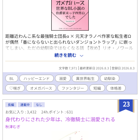
承ください。 三人称ですが攻めだったり受けだったり視点がよく
かわります。攻め視点多めです。
距離近わんこ系な最強騎士団長α × 元天才ラノベ作家な転生者Ω
が偶然「番にならないと出られないダンジョントラップ」に嵌っ
てしまい、ただの幼馴染ではなくなる話 【攻め】リオ・ノワール
公爵家の次男のα。 最強と謳われている帝国騎士団の団長であ
続きを読む
り、国一番の闇魔法の使い手。 幼少期の頃からレナトのことが好
きで、番になるならレナトがいいと思っていることをレナト以外
文字数 7,971
最終更新日 2026.8.3
登録日 2026.8.3
の周りの人間は知っていた。 レナトと家族以外の人間には興味が
なく、表向きはにこやかだが踏み込ませない雰囲気で対応してい
BL
ハッピーエンド
溺愛
異世界転生
幼馴染
る。 【受け】レナト・リュミエール 伯爵家の末っ子四男のΩ。 光
♡喘ぎ
オメガバース
ファンタジー
短編
体格差
魔法を扱える血族であり、レナト以外は全員αなため大変可愛がら
れて育った。 前世ではハーレムもの作品の金字塔と呼ばれる天才
ラノベ作家であり、その経験則と直感力で誰ともラブコメ展開を
23
長編
連載中
なし
起こすことなく生きてこれていた。 リオの性格や顔がド好み。リ
お気に入り : 3,432
24h.ポイント : 631
オのことは親友として好きだった。
身代わりにされた少年は、冷徹騎士に溺愛される
秋津むぎ