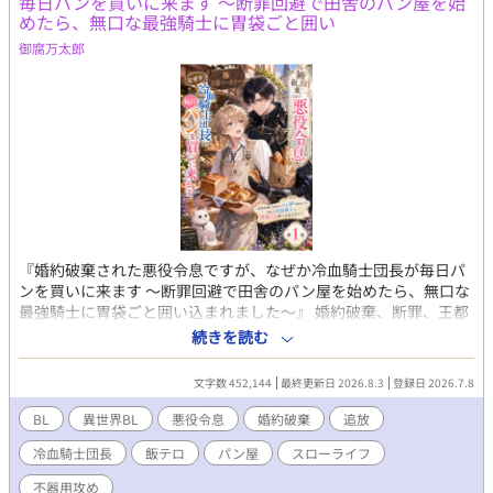
毎日パンを買いに来ます 〜断罪回避で田舎のパン屋を始
（23）×純粋培養天然巨大魔力持ち（38）(精神年齢18くらい) ハ
めたら、無口な最強騎士に胃袋ごと囲い
ッピーエンド保証。 毎日更新です。 ムーンライトノベルスにも掲
載しています。
御腐万太郎
『婚約破棄された悪役令息ですが、なぜか冷血騎士団長が毎日パ
ンを買いに来ます 〜断罪回避で田舎のパン屋を始めたら、無口な
最強騎士に胃袋ごと囲い込まれました〜』 婚約破棄、断罪、王都
追放。 公爵令息ノア・ラザフォードは、王宮の夜会で王子からそ
続きを読む
う告げられた瞬間、心の中で歓喜した。 なぜなら彼は、前世の記
憶を持つ転生者。 この世界が乙女ゲームに似ており、自分が“悪
文字数 452,144
最終更新日 2026.8.3
登録日 2026.7.8
役令息”として破滅する運命だと知っていたからだ。 けれど、王子
への未練など一切ない。 面倒な貴族社会から逃げられるなら、追
BL
異世界BL
悪役令息
婚約破棄
追放
放なんてむしろ大歓迎。 「よし、田舎でパン屋をやろう」 そうし
冷血騎士団長
飯テロ
パン屋
スローライフ
てノアは辺境の町で、小さなパン屋《白猫ベーカリー》を開く。
焼きたてのミルクパン、焦がしバター塩パン、森苺のジャムパ
不器用攻め