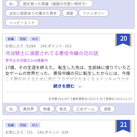
皆様のおかげで、奨励賞をいただきました。ありがとう御座い
BL
国を救った英雄（強面の可愛い物好き）
ました。
出生に秘密ありの痩せた青年
溺愛
ファンタジー
ハッピーエンド
20
長編
完結
R18
お気に入り : 9,084
24h.ポイント : 653
冷淡騎士に溺愛されてる悪役令嬢の兄の話
雪平@冷淡騎士2nd連載中
17歳、その生涯を終えた。 転生した先は、生前妹に借りていた乙
女ゲームの世界だった。 悪役令嬢の兄に転生したからには、今度
こそ夢を叶えるために死亡フラグが立ちまくるメインキャラクタ
ー達を避けてひっそりと暮らしたかった。 しかし、手の甲に逆さ
続きを読む
十字の紋様を付けて生まれて「悪魔の子だ」「恥さらし」と家族
やその周辺から酷い扱いを受けていた。 しかも、逃げ出した先で
文字数 663,457
最終更新日 2023.9.30
登録日 2019.12.13
出会った少年はメイン中のメインキャラクターの未来の騎士団長
で… あれ？この紋様、ヒロインのものじゃなかったっけ？ 大帝国
BL
異世界
執着
転生
乙女ゲーム
溺愛
の神の子と呼ばれたこの世で唯一精霊の加護により魔法が使える
冷淡(溺愛)騎士団長×悪魔の子と嫌われているが、生きるために
21
必死な転生少年とのエロラブバトル。 「……(可愛い可愛い)」
長編
完結
R15
「無表情で来ないでよ！怖い怖い！！」 脇CPはありません。 メ
お気に入り : 725
24h.ポイント : 639