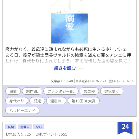
魔力がなく、義母達に疎まれながらも必死に生きる少年アシェ。
ある日、義兄が騎士団長ヴァルドの徽章を盗んだ罪をアシェに押
し付け、身代わりにされてしまう。 死を覚悟した彼の姿を見て、
冷徹な騎士ヴァルドは――？ 傷ついた少年と騎士の、温かい溺愛
続きを読む
物語。 第13回BL大賞奨励賞頂きました！ 最終17位でした！応援
ありがとうございます！
文字数 139,648
最終更新日 2026.7.21
登録日 2025.6.15
溺愛
創作BL
ファンタジーBL
歳の差
健気受け
身代わり
孤児
濃密BL
第13回BL大賞
ハッピーエンド
24
長編
連載中
なし
お気に入り : 25
24h.ポイント : 555