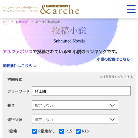
TOP
投稿小説
騎士団の検索結果
Submitted Novels
アルファポリス
で投稿されているBL小説のランキングです。
小説の投稿はこちら
掲載条件はこちら
×検索条件をクリアする
詳細検索
フリーワード
長さ
進行状況
R指定
R指定なし
R15
R18