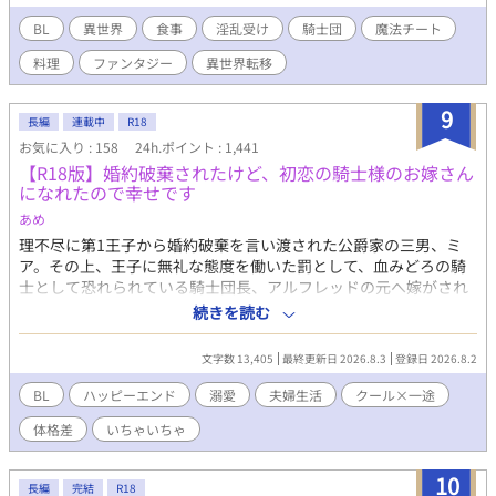
な雰囲気を持つ店主、セイルが彼らを迎える。セイルの魅力と、
彼が作るサンドウィッチのあまりの美味しさに、食事に無頓着だ
BL
異世界
食事
淫乱受け
騎士団
魔法チート
ったアッシュは心を奪われる…
料理
ファンタジー
異世界転移
9
長編
連載中
R18
お気に入り : 158
24h.ポイント : 1,441
【R18版】婚約破棄されたけど、初恋の騎士様のお嫁さん
になれたので幸せです
あめ
理不尽に第1王子から婚約破棄を言い渡された公爵家の三男、ミ
ア。その上、王子に無礼な態度を働いた罰として、血みどろの騎
士として恐れられている騎士団長、アルフレッドの元へ嫁がされ
ることに。 しかし、アルフレッドはミアの初恋の人で...。 この恋
続きを読む
は一方通行、きっと愛してはもらえない。それでも好きな人のそ
ばにいられるならそれでいい。そんな気持ちで嫁いだミアだった
文字数 13,405
最終更新日 2026.8.3
登録日 2026.8.2
が、アルフレッドは、ミアをどうやら溺愛してくれているようで
_？ 「…お前は、本当に愛らしいな」 「や、やめてください…！
BL
ハッピーエンド
溺愛
夫婦生活
クール×一途
心臓が持たないです…！」 山も谷もない、いちゃいちゃ新婚カッ
体格差
いちゃいちゃ
プルのお話。 ────── ※現在連載中の作品のR18版です(更新
は通常版が先になります) ※主人公の年齢を変更しています。
※R18部分の追加以外に内容の大きな変更はありません。
10
長編
完結
R18