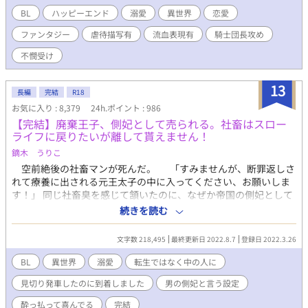
る間もなく、和音は逆境に曝される。親切な商人に拾われた和音
BL
ハッピーエンド
溺愛
異世界
恋愛
は、自らの二の腕にある痣がこの国の文字だということを知る。
ファンタジー
虐待描写有
流血表現有
騎士団長攻め
その文字が示すのはこの国で英雄と称えられている騎士団長の
名だということも。そして……この世界では運命の相手の名が身
不憫受け
体に浮かび上がる世界であるということも。 運命に導かれた二
人は今、世界を越えて巡り逢う。 ※この作品はBL作品です。一
13
部残酷な表現があります。
長編
完結
R18
お気に入り : 8,379
24h.ポイント : 986
【完結】廃棄王子、側妃として売られる。社畜はスロー
ライフに戻りたいが離して貰えません！
鏑木 うりこ
空前絶後の社畜マンが死んだ。 「すみませんが、断罪返しさ
れて療養に出される元王太子の中に入ってください、お願いしま
す！」 同じ社畜臭を感じて頷いたのに、なぜか帝国の側妃として
売り渡されてしまった！ 話が違うし約束も違う！男の側妃を溺
続きを読む
愛してくるだと？！ ゆるーい設定でR18BLになります。 本編完
結致しました( ´ ▽ ` )緩い番外編も完結しました。 番外編、お品
文字数 218,495
最終更新日 2022.8.7
登録日 2022.3.26
書き。 〇セイリオス＆クロードがイチャイチャする話 〇騎士
団に謎のオブジェがある話 ○可愛いけれどムカつくあの子！
BL
異世界
溺愛
転生ではなく中の人に
○ビリビリ腕輪の活用法 ○進撃の双子 ○おじさん達が温泉へ
見切り発車したのに到着しました
男の側妃と言う設定
行く話 ○孫が可愛いだけだなんて誰が言った？（孫に嫉妬する
ラムの話） ○なんかウチの村で美人が田んぼ作ってんだが？
酔っ払って喜んでる
完結