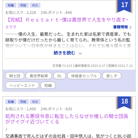
び北方に伸びてくる——。 声を失った青年と、言葉より先に手を
17
短編
完結
R15
差し出す男の、静かで不器用な愛の物語。
お気に入り : 2,328
24h.ポイント : 846
【完結】Ｒｅｓｔａｒｔｰ僕は異世界で人生をやり直すｰ
エウラ
書籍情報
───僕の人生、最悪だった。 生まれた家は名家で資産家。でも
跡取りが僕だけだったから厳しく育てられ、教育係という名の監
視がついて一日中気が休まることはない。 それでも唯々諾々と家
のために従った。 そんなある日、母が病気で亡くなって直ぐに父
続きを読む
が後妻と子供を連れて来た。僕より一つ下の少年だった。 父はそ
の子を跡取りに決め、僕は捨てられた。 ヤケになって家を飛び出
文字数 73,015
最終更新日 2025.4.27
登録日 2022.7.12
した先に知らない森が見えて･･･。 僕はこの世界で人生を再始動
(リスタート)する事にした。 不定期更新です。 以前少し投稿した
騎士団
異世界転移
BL
体格差カップル
愛し子
ものを設定変更しました。 ジャンルを恋愛からＢＬに変更しまし
ハッピーエンド
短編
た。 また後で変更とかあるかも。 完結しました。
18
長編
完結
R18
お気に入り : 1,490
24h.ポイント : 830
処刑される悪役令息に転生したらなぜか推しの騎士団長
がグイグイ近づいてくる
J
交通事故で死んだはずの会社員・田中悠人は、気がつくとBL小説