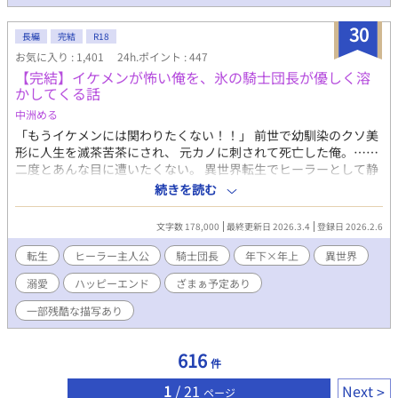
きることになった。 これは健康な身体を手に入れた僕が、好きな
ように生きていくお話。 本編は三人称です。 R−18に該当するペ
30
長編
完結
R18
ージには※を付けます。 毎日20時更新 登場人物 ラファエル・ロ
お気に入り : 1,401
24h.ポイント : 447
ーデン 金髪青眼の美青年。無邪気であどけなくもあるが無鉄砲で
【完結】イケメンが怖い俺を、氷の騎士団長が優しく溶
好奇心旺盛。 ある日人が変わったように活発になったことで親し
かしてくる話
い人たちを戸惑わせた。今では受け入れられている。 首筋で脈を
取るのがクセ。 アルフレッド 茶髪に赤目の迫力ある男前苦労人。
中洲める
ラファエルの友人であり相棒。 剣の腕が立ち騎士団への入団を強
「もうイケメンには関わりたくない！！」 前世で幼馴染のクソ美
く望まれていたが縛り付けられるのを嫌う性格な為断った。 神様
形に人生を滅茶苦茶にされ、 元カノに刺されて死亡した俺。……
ガラが悪い大男。
二度とあんな目に遭いたくない。 異世界転生でヒーラーとして静
かに生きるはずが、 助けた第五騎士団の団長様（超絶美形）にロ
続きを読む
ックオンされてしまう。 顔が良すぎてトラウマが発動、過呼吸寸
前……と思いきや、 彼の魔力は俺にだけ「優しく馴染む」とか言
文字数 178,000
最終更新日 2026.3.4
登録日 2026.2.6
われて、 氷のように冷たい騎士団長の心も体も、俺にだけは温か
い。 「嫌でなければ、このままで……」 守備範囲外のイケメン相
転生
ヒーラー主人公
騎士団長
年下×年上
異世界
手に、どうすればいいんだ……！？ 【顔面偏差値MAXの氷の騎士
溺愛
ハッピーエンド
ざまぁ予定あり
団長（年下）】×【イケメン苦手転生ヒーラー】 トラウマと向き
合う日々が、なぜか甘くて温かい日常に変わっていく―― イケメ
一部残酷な描写あり
ンに人生をかき回される転生ヒーラーファンタジー、ここに開
幕！ 団長＝not幼馴染。 ざまぁはあります。 Rは後半＊がつきま
す。 ムーンライトにも同時掲載中 基本毎日更新。最後まで書けま
616
件
したので完結確約です。全三章。 ※転載・AI取り込み禁止※
1
/ 21
Next
ページ