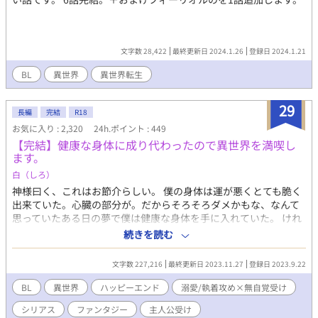
た幸せな人生を手に入れることを目標にする。 だが結婚相手のレ
ヴィには驚きの秘密があった――！？ 「きみとの結婚は数年で解
消する。俺には心に決めた人がいるから」 初めて顔を合わせた日
にレヴィにそう言い渡されたエリスは彼の「心に決めた人」を知
文字数 28,422
最終更新日 2024.1.26
登録日 2024.1.21
り、自分の正体を知られてはいけないと誓うのだが……！？ 銀髪
×碧眼（33歳）の超絶美形の執着騎士団長に気が強いけど鈍感な
BL
異世界
異世界転生
ピンク髪×蜂蜜色の目（20歳）が執着されて溺愛されるお話で
す。
29
長編
完結
R18
お気に入り : 2,320
24h.ポイント : 449
【完結】健康な身体に成り代わったので異世界を満喫し
ます。
白（しろ）
神様曰く、これはお節介らしい。 僕の身体は運が悪くとても脆く
出来ていた。心臓の部分が。だからそろそろダメかもな、なんて
思っていたある日の夢で僕は健康な身体を手に入れていた。 けれ
どそれは僕の身体じゃなくて、まるで天使のように綺麗な顔をし
続きを読む
た人の身体だった。 どうせ夢だ、すぐに覚めると思っていたのに
夢は覚めない。それどころか感じる全てがリアルで、もしかして
文字数 227,216
最終更新日 2023.11.27
登録日 2023.9.22
これは現実なのかもしれないと有り得ない考えに及んだとき、頭
に鈴の音が響いた。 「お節介を焼くことにした。なに心配するこ
BL
異世界
ハッピーエンド
溺愛/執着攻め×無自覚受け
とはない。ただ、成り代わるだけさ。お前が欲しくて堪らなかっ
シリアス
ファンタジー
主人公受け
た身体に」 神様らしき人の差配で、僕は僕じゃない人物として生