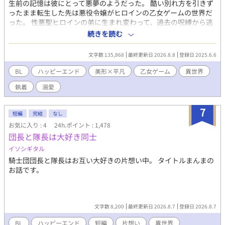
生前の記憶は彼にとって悪夢のようだった。 酷い別れ方を引きず
ったまま転生した先は悪役令嬢がヒロインの乙女ゲームの世界だ
った。 性悪聖ヒロインの弟に生まれ変わって、過去の呪縛から逃
れようと必死に生きてきた。 そんな彼の前に現れた竜王の化身で
続きを読む
ある騎士団長。 離れたいのに、皆に愛されている騎士様は離して
くれない。 姿形が違っても、魂でお互いは繋がっている。 冷然竜
文字数 135,868
最終更新日 2026.8.8
登録日 2025.6.6
王騎士団長×過去の呪縛を背負う悪役弟 今度こそ、本当の恋をし
よう。
BL
ハッピーエンド
美形×平凡
乙女ゲーム
異世界
執着
溺愛
7
短編
完結
なし
お気に入り : 4
24h.ポイント : 1,478
団長と隊長は大好き同士
イソシギタル
騎士団団長と隊長はお互い大好きの片想い中。 タイトルまんまの
お話です。
文字数 8,200
最終更新日 2026.8.7
登録日 2026.8.7
BL
ハッピーエンド
短編
片想い
異世界