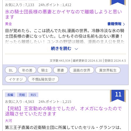
お気に入り : 7,133
24h.ポイント : 1,412
氷の騎士団長様の悪妻とかイヤなので離婚しようと思い
ます
黄金
書籍情報
目が覚めたら、ここは読んでたBL漫画の世界。冷静冷淡な氷の騎
士団長様の妻になっていた。しかもその役は名前も出ない悪妻！
だったら離婚したい！ ユンネの野望は離婚、漫画の主人公を見た
い、という二つの事。 お供に老侍従ソマルデを伴って、主人公が
続きを読む
いる王宮に向かうのだった。 本編61話まで 番外編 なんか長くな
ってます。お付き合い下されば幸いです。 ※細目キャラが好きな
文字数 443,934
最終更新日 2024.6.30
登録日 2024.4.5
ので書いてます。 多くの方に読んでいただき嬉しいです。
コメント、お気に入り、しおり、イイねを沢山有難うございま
BL
年の差
騎士
悪妻
漫画の世界
異世界転生
す。
イケオジ
不憫&陽気受け
11
長編
完結
R15
お気に入り : 4,563
24h.ポイント : 1,215
【完結】王宮勤めの騎士でしたが、オメガになったので
退職させていただきます
大河
第三王子直属の近衛騎士団に所属していたセリル・グランツは、