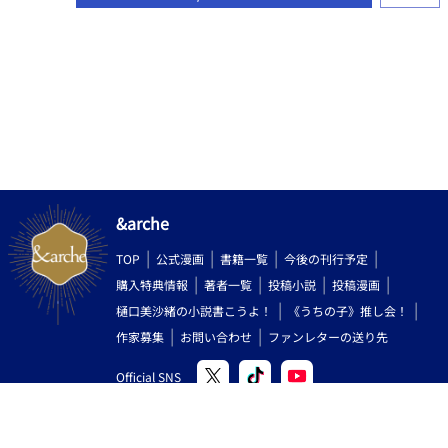
&arche
TOP
公式漫画
書籍一覧
今後の刊行予定
購入特典情報
著者一覧
投稿小説
投稿漫画
樋口美沙緒の小説書こうよ！
《うちの子》推し会！
作家募集
お問い合わせ
ファンレターの送り先
Official SNS