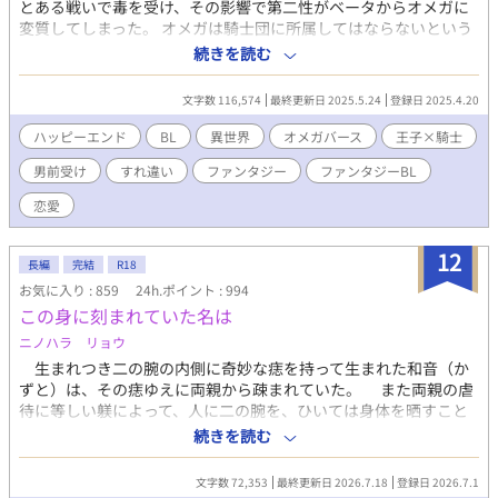
とある戦いで毒を受け、その影響で第二性がベータからオメガに
変質してしまった。 オメガは騎士団に所属してはならないという
法に基づき、騎士団を辞めることを決意するセリル。上司である
続きを読む
第三王子・レオンハルトにそのことを告げて騎士団を去るが、特
に引き留められるようなことはなかった。 地方貴族である実家に
文字数 116,574
最終更新日 2025.5.24
登録日 2025.4.20
戻ったセリルは、オメガになったことで見合い話を受けざるを得
ない立場に。見合いに全く乗り気でないセリルの元に、意外な人
ハッピーエンド
BL
異世界
オメガバース
王子×騎士
物から婚約の申し入れが届く。それはかつての上司、レオンハル
男前受け
すれ違い
ファンタジー
ファンタジーBL
トからの婚約の申し入れだった──
恋愛
12
長編
完結
R18
お気に入り : 859
24h.ポイント : 994
この身に刻まれていた名は
ニノハラ リョウ
生まれつき二の腕の内側に奇妙な痣を持って生まれた和音（か
ずと）は、その痣ゆえに両親から疎まれていた。 また両親の虐
待に等しい躾によって、人に二の腕を、ひいては身体を晒すこと
に嫌悪にも似た苦手意識を持ってしまう。その結果、学生生活す
続きを読む
らもうまくいっていなかった。 ある雨の日、乱暴な運転をする
車が跳ね上げた雨水に何故か飲み込まれてしまう。 気が付けば
文字数 72,353
最終更新日 2026.7.18
登録日 2026.7.1
そこには見覚えのない光景が広がっていた。 異世界だと認識す