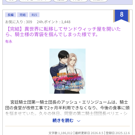
8
長編
完結
R15
お気に入り : 309
24h.ポイント : 1,448
【完結】異世界に転移してサンドウィッチ屋を開いた
ら、騎士様の胃袋を掴んでしまった様です。
有永
宮廷騎士団第一騎士団長のアッシュ・エリンジュームは、騎士
団の食堂が改修工事で2ヶ月半利用できなくなり、今後の食事に頭
を悩ませていた。久々の休日、同室の第二騎士団団長ペリエ・シ
キュータに誘われ、一緒に昼食をとるために城下へ出かける。 普
続きを読む
段は人通りの少ない裏道で、二人は見慣れないサンドウィッチ専
門店「リメイン」を見つける。店に入ると、穏やかでどこか妖艶
文字数 1,186,012
最終更新日 2026.8.5
登録日 2025.12.6