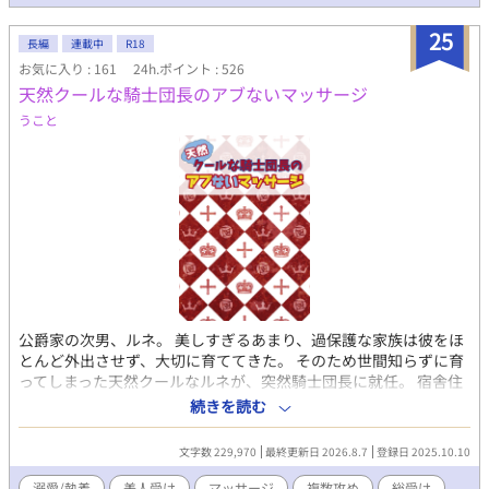
ない深い関心を抱き、再訪を強く誓って店を後にするのだっ
た……
25
長編
連載中
R18
お気に入り : 161
24h.ポイント : 526
天然クールな騎士団長のアブないマッサージ
うこと
公爵家の次男、ルネ。 美しすぎるあまり、過保護な家族は彼をほ
とんど外出させず、大切に育ててきた。 そのため世間知らずに育
ってしまった天然クールなルネが、突然騎士団長に就任。 宿舎住
まいとなったルネと、ルネを巡る男達のお話です。 受けは複数の
続きを読む
相手と肉体関係を持ちますので、苦手な方はご注意ください。 ム
ーンライトノベルズにも投稿しております。 話は特に明記してい
文字数 229,970
最終更新日 2026.8.7
登録日 2025.10.10
ない限り時系列になっていますが、時折挟んでいる【挿話】の時
間軸は様々です。 挿話については作中でどの時期かを触れており
溺愛/執着
美人受け
マッサージ
複数攻め
総受け