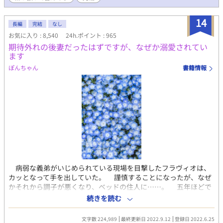
（田んぼを耕すディエスの話） ○ブラックラム（危なく闇落ち
するラム） ○あの二人に子供がいたならば やっと完結表記に
14
致しました。長い間＆たくさんのご声援を頂き誠にありがとうご
長編
完結
なし
ざいました～！
お気に入り : 8,540
24h.ポイント : 965
期待外れの後妻だったはずですが、なぜか溺愛されてい
ます
ぽんちゃん
書籍情報
病弱な義弟がいじめられている現場を目撃したフラヴィオは、
カッとなって手を出していた。 謹慎することになったが、なぜ
かそれから調子が悪くなり、ベッドの住人に……。 五年ほどで
体調が回復したものの、その間にとんでもない噂を流されてい
続きを読む
た。 剣の腕を磨いていた異母弟ミゲルが、学園の剣術大会で優
勝。 加えて筋肉隆々のマッチョになっていたことにより、フラ
文字数 224,989
最終更新日 2022.9.12
登録日 2022.6.25