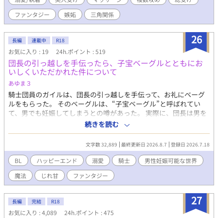
ますので、参考にしていたけると幸いです。
ファンタジー
嫉妬
三角関係
26
長編
連載中
R18
お気に入り : 19
24h.ポイント : 519
団長の引っ越しを手伝ったら、子宝ベーグルとともにお
いしくいただかれた件について
あゆま３
騎士団員のガイルは、団長の引っ越しを手伝って、お礼にベーグ
ルをもらった。 そのベーグルは、“子宝ベーグル”と呼ばれてい
て、男でも妊娠してしまうとの噂があった。 実際に、団長は男を
妊娠させて結婚した。 寮に帰って、幼馴染で同室の騎士・ノクト
続きを読む
と一緒に食べると、突然、身体が熱を持ち、押し倒されてしまっ
た。 昔からずっと隣にいた男。 無表情で、無口で、なにを考えて
文字数 32,889
最終更新日 2026.8.7
登録日 2026.7.18
いるかわからない。 なのに触れられるたび、優しさも執着も全部
伝わってきて……？ 執着系幼馴染騎士×鈍感陽キャ騎士 じれ甘溺
BL
ハッピーエンド
溺愛
騎士
男性妊娠可能な世界
愛BL。 ※無断転載禁止。 ※ムーンライトノベルにも掲載していま
魔法
じれ甘
ファンタジー
す。
27
長編
完結
R18
お気に入り : 4,089
24h.ポイント : 475