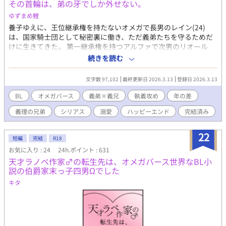
イン中心で話が進みます。
その首輪は、弟の牙でしか外せない。
ゆずまめ鯉
養子ゆえに、王位継承権を持たないオメガで長男のレイン(24)
は、国家騎士団として秘密裏に働き、ただ義弟たちを守るためだ
けに生きてきた。 第一継承権を持つアルファで次男のリオール
(19)は、そんな兄に「ごく潰し」と陰口を叩く連中を許せなかっ
続きを読む
た。自分を犠牲にしてまで守る価値はないと思っていた。なにか
と怪我の多い国家騎士団を辞めさせたかった。 初めて訪れた発情
文字数 97,102
最終更新日 2026.3.13
登録日 2026.3.13
期のとき。約束をすっぽかされたリオールが不審に思い、兄の部
屋へ行くと、国家騎士団の同僚──グウェンソード(28)に押し倒
BL
オメガバース
義弟×義兄
執着攻め
年の差
されるところを目撃して激高する。 「今すぐ部屋から出ろ！」 独
義理の兄弟
シリアス
溺愛
ハッピーエンド
完結済み
占欲をあらわにしたリオールは、グウェンソードを部屋から追い
出し、兄であるレインを欲望のままに抱いた。 翌朝、差し出され
たのは特注の首輪──外せるのはリオールのみ。 「俺以外に触ら
22
短編
完結
R18
せるな」 そう囁かれたレインは、何年も首輪と弟の執着に縛られ
お気に入り : 24
24h.ポイント : 631
続けてきた。 弟には婚約者がいるのに、こんな関係を続けてもい
天才ラノベ作家♂の転生先は、オメガバース世界なBL小
いのか。 本当にこのままでもいいのか。 ひたすら執着して独占し
説の伯爵家末っ子四男Ωでした
たがる弟と、罪悪感に苛まれる兄。 その首輪は、いつか弟の牙で
血に染まるのか──。 どうにかしてレインを落としたいリオール
キタ
と、弟との関係に悩むレインのオメガバースです。 リオール・グ
ランケット(19)×レイン・グランケット(24) ※この作品は2015年
頃に本文を書き、2017年頃にオメガバースに改稿、さらに2026年
に手直しした作品になります。読みにくいかもしれません。ご了