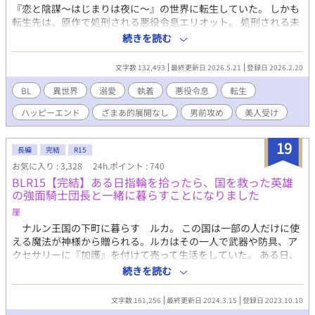
『恋と陰謀～はじまりは夜に～』の世界に転生していた。 しかも
転生先は、原作で処刑される悪役令息エリオット。 処刑される未
来を回避するため、原作知識を頼りに慎重に立ち回るつもりだっ
続きを読む
たのに、気づけば王宮を揺るがす事件に巻き込まれ……その先に
は隣国の影が？ さらに困ったことに、原作で一番の推しだった騎
文字数 132,493
最終更新日 2026.5.21
登録日 2026.2.20
士団長ガイウスがやたらと距離を詰めてきて……？ 平穏に生きた
い元悪役令息と、過保護な騎士団長がじれじれ距離を縮めるま
BL
異世界
溺愛
執着
悪役令息
転生
で。 ガイウス（騎士団長）×エリオット（元悪役令息） 基本的に
ハッピーエンド
ざまあ的展開なし
男前攻め
美人受け
は二人の関係が主軸ですが、エリオットに関わる中で変わって
く、周りの人間模様も描いているため、群像劇的な要素ありで
す。 どこか孤独な人たちが人との関わりの中で、それぞれ自分の
19
長編
完結
R15
居場所を見つけていきます。 ガイウスはスパダリですが、かなり
お気に入り : 3,328
24h.ポイント : 740
執着強めで面倒です。二人の関係はハッピーエンドですが、世界
BLR15【完結】ある日指輪を拾ったら、国を救った英雄
観はサスペンス要素ありで不穏。 Rの話は「※」をつけていま
の強面騎士団長と一緒に暮らすことになりました
す、苦手な人は読み飛ばしてください。 5/21完結
厘
ナルン王国の下町に暮らす ルカ。 この国は一部の人だけに使
える魔法が神様から贈られる。ルカはその一人で武器や防具、ア
クセサリーに『加護』を付けて売って生活をしていた。 ある日、
配達の為に下町を歩いていたら指輪が落ちていた。見覚えのある
続きを読む
指輪だったので届けに行くと…。 国を救った英雄（強面の可愛い
物好き）と出生に秘密ありの痩せた青年のお話。 ☆英雄騎士 現
文字数 161,256
最終更新日 2024.3.15
登録日 2023.10.10
在２８歳 ルカ 現在１８歳 ☆第11回BL小説大賞 21位