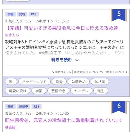
ン。 ようやく手に入れた平穏なスローライフ。 ……のはずだっ
た。 開店初日、店に現れたのは、王国最強と恐れられる冷血騎士
5
団長アゼル・グレイヴ。 無口。 無表情。 目つきが怖い。 なのに
長編
完結
R18
彼は、毎朝誰より早く店に来て、ノアのパンを大量に買ってい
お気に入り : 562
24h.ポイント : 1,512
く。 「今日も来たんですか？」 「来た」 「昨日も一昨日も来まし
【完結】可愛いすぎる悪役令息に今日も悶える攻め達
たよね」 「明日も来る」 ノアは思った。 この人、よほどパンが
ゆきもち
好きなんだな、と。 しかしアゼルが見ているのは、パンだけでは
なかった。 ノアが疲れていれば黙って手伝い、王都からの嫌がら
攻略対象&ヒロイン♂×悪役令息 貧乏貴族なのに故あってジュリ
せには無表情で圧をかけ、元婚約者の王子が現れれば静かに剣の
アス王子の婚約者候補になってしまったシエルは、王子の奇行に
柄へ手を置く。 「この店に手を出すな。ノアにもだ」 パン目当て
悩まされていた。 ◾️幼馴染王子 「いじめはやめるんだ！」 「シエ
だと思い込む悪役令息と、店主ごと囲い込みたい冷血騎士団長。
ルは、嫉妬してこんな事したんだよな？」 ※設定のせいで最初は
続きを読む
婚約破棄から始まる、飯テロ異世界BLラブコメ。
空回りのやらかしばかりです。かっこいい攻めではありません
が、シエルへの愛は誰にも負けません！ ◾️ヒロイン♂ 注意！中身
文字数 93,885
最終更新日 2026.7.25
登録日 2026.7.3
はバリタチ 「セックスはスポーツだよ♪」 ◾️過保護な従者 「お前
は俺がいないと、何にも出来ないんだから」 ◾️弟（転生者） 「ー
BL
ハッピーエンド
溺愛
執着攻め
体格差
ー 兄さんは僕が幸せにする！」 ◾️騎士団長の息子 「俺は貴方
可愛い受け
学園
悪役令息
ヤンデレ
転生
の守護騎士です」 果たしてシエルは幸せになる事が出来るの
か……？ ★最終的には、やらかし王子とハッピーエンド予定で
す。 注意！ がっつり本番はありませんが、随所に、匂わせ、エ
6
長編
連載中
R18
ロが絡むシーン、攻めが変態になるシーンがあります。 ちょこち
お気に入り : 789
24h.ポイント : 1,485
ょこ出てくるので、話のタイトルに※はつけてません。 いつでも
転生悪役弟、元恋人の冷然騎士に激重執着されています
何でもウェルカムな方、どうぞ宜しくお願いします。 後で気づい
てサイレント修正する場合があります。
柚吉猫