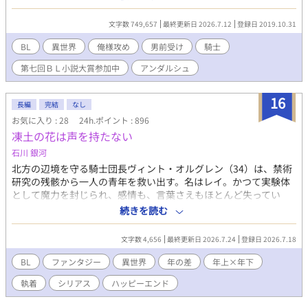
町でつつましやかに暮らしている。 ある日カイルははかつて恋人
だった美貌の貴族アルフレートと再会する。 少年時代孤児のカイ
文字数 749,657
最終更新日 2026.7.12
登録日 2019.10.31
ルを慈しんでくれたアルフレートを裏切って別れた過去を持つカ
イルは、辺境伯となった彼との再会を喜べず……。一方、氷のよ
BL
異世界
俺様攻め
男前受け
騎士
うな目をしたアルフもカイルに冷たく告げるのだった。 「お前が
第七回ＢＬ小説大賞参加中
アンダルシュ
私から盗んだものを返して貰おう」と。 過去の恋人に恋着する美
貌の辺境伯と、彼から逃れたい半魔の青年の攻防。 ※時系列的に
は出会い編→別離編→１巻、2巻となります。
16
長編
完結
なし
お気に入り : 28
24h.ポイント : 896
凍土の花は声を持たない
石川 銀河
北方の辺境を守る騎士団長ヴィント・オルグレン（34）は、禁術
研究の残骸から一人の青年を救い出す。名はレイ。かつて実験体
として魔力を封じられ、感情も、言葉さえもほとんど失ってい
た。 保護という名目で城に引き取られたレイは、誰の目も見ず、
続きを読む
誰にも触れさせず、ただ与えられた部屋の隅で膝を抱えて座って
いる。ヴィントは彼に何かを強要することをしない。ただ、毎日
文字数 4,656
最終更新日 2026.7.24
登録日 2026.7.18
同じ時間に食事を運び、同じ場所に座り、レイが自分から近づい
てくるのを待ち続ける。 季節が三度巡る頃、レイは少しずつ、言
BL
ファンタジー
異世界
年の差
年上×年下
葉ではなく仕草で心を開き始める。差し出された手を、初めて自
執着
シリアス
ハッピーエンド
分から取った日。凍りついていた魔力が、微かに疼いた夜。二人
の距離が縮まるほどに、レイを実験体として扱った組織の影が再