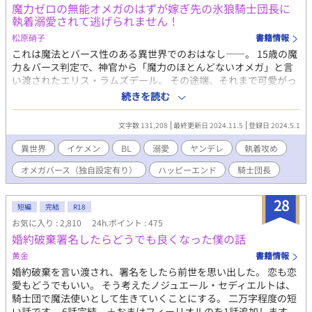
魔力ゼロの無能オメガのはずが嫁ぎ先の氷狼騎士団長に
執着溺愛されて逃げられません！
松原硝子
書籍情報
これは魔法とバース性のある異世界でのおはなし――。 15歳の魔
力＆バース判定で、神官から「魔力のほとんどないオメガ」と言
い渡されたエリス・ラムズデール。 その途端、それまで可愛がっ
てくれた両親や兄弟から「無能」「家の恥」と罵られて使用人の
続きを読む
ように扱われ、虐げられる生活を送ることに。 そんな中、エリス
が21歳を迎える年に隣国の軍事大国ベリンガム帝国のヴァンダー
文字数 131,208
最終更新日 2024.11.5
登録日 2024.5.1
ビルト公爵家の令息とアイルズベリー王国のラムズデール家の婚
姻の話が持ち上がる。 だがヴァンダービルト公爵家の令息レヴィ
異世界
イケメン
BL
溺愛
ヤンデレ
執着攻め
はベリンガム帝国の軍事のトップにしてその冷酷さと恐ろしいほ
オメガバース（独自設定有り）
ハッピーエンド
騎士団長
どの頭脳から常勝の氷の狼と恐れられる騎士団長。しかもレヴィ
は戦場や公的な場でも常に顔をマスクで覆っているため、「傷で
顔が崩れている」「二目と見ることができないほど醜い」という
28
短編
完結
R18
恐ろしい噂の持ち主だった。 そんな恐ろしい相手に子どもを嫁が
お気に入り : 2,810
24h.ポイント : 475
せるわけにはいかない。ラムズデール公爵夫妻は無能のオメガで
婚約破棄署名したらどうでも良くなった僕の話
あるエリスを差し出すことに決める。 「自分の使い道があるなら
嬉しい」と考え、婚姻を大人しく受け入れたエリスだが、ベリン
黄金
書籍情報
ガム帝国へ嫁ぐ1週間前に階段から転げ落ち、前世――23年前に
婚約破棄を言い渡され、署名をしたら前世を思い出した。 恋も恋
大陸の大戦で命を落とした帝国の第五王子、アラン・ベリンガム
愛もどうでもいい。 そう考えたノジュエール・セディエルトは、
としての記憶――を取り戻す。 前世では戦いに明け暮れ、今世で
騎士団で魔法使いとして生きていくことにする。 二万字程度の短
は虐げられて生きてきたエリスは前世の祖国で平和でのんびりし
い話です。 6話完結。＋おまけフィーリオルのを1話追加します。