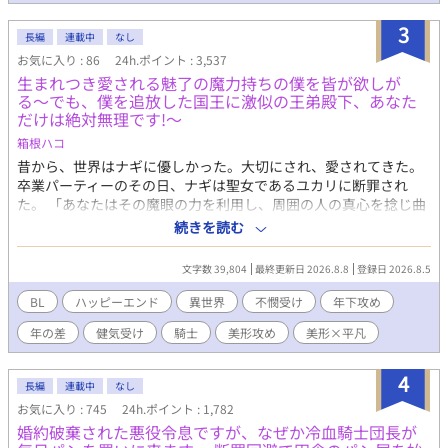
3
長編
連載中
なし
お気に入り : 86
24h.ポイント : 3,537
生まれつき愛される魅了の魔力持ちの僕を皆が欲しが
る〜でも、僕を追放した国王に激似の王弟殿下、あなた
だけは絶対無理です!〜
箱根ハコ
昔から、世界はナギに優しかった。大切にされ、愛されてきた。
卒業パーティーのその日、ナギは聖女であるユカリに断罪され
た。 「あなたはその魔眼の力を利用し、周囲の人の真心を捻じ曲
げ自分に好意が向くように仕向けていましたね！」 「そうだった
続きを読む
んですか!?」 当然、ナギはそんな事知らなかった。 こうして追放
されたナギは、うっかりダンジョンに落ちてしまい、そこで２０
文字数 39,804
最終更新日 2026.8.8
登録日 2026.8.5
年の間、時を止められていた。 ２０年後、過去にナギを愛した
が、最終的にユカリの側に立ちナギを追放した現国王のアルフレ
BL
ハッピーエンド
異世界
不憫受け
年下攻め
ドにそっくりな顔を持つ王弟ルイスに助け出され、保護された。
年の差
健気受け
騎士
美形攻め
美形×平凡
更にナギは「そもそもの魔力値が高いのに、恋愛状態にあればさ
らに倍増する」と研究結果が出された。 ある日、ルイスを始めと
した国中の美男美女が王城に集められる。 そこで、アルフレドは
4
長編
連載中
なし
宣言した。 「ナギを落としたものに、金貨三千枚を与える！」 誰
お気に入り : 745
24h.ポイント : 1,782
を信じていいかわからない。 そんなナギのそばに寄り添ってくれ
婚約破棄された悪役令息ですが、なぜか冷血騎士団長が
ていたルイスだったが……。 無口系責任感強め騎士団員王弟