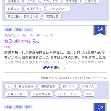
蛇足の蛇足の蛇足六話を追加します。 ガラスの恋と宝物。本編か
全裸散歩
人外化
人外×人外
特殊性癖
公開交尾
ら蛇足の裏側的なお話です。 メインではないですが、男性による
執着攻め
真面目受け
ファンタジー
妊娠出産描写がでてきます。抵抗のある方は、ご無理をなされま
せんように。 こちらは、Twitterで万年青二、三歳さんが呼びかけ
第13回BL大賞参加作品
濃密BL賞
られていた 『GWだし、天気良いから全裸で散歩しよ！！ 「ある
日裸になって散歩することが日課になっていた◯◯は…」で書き
14
出して好きな事してください。』に参加したツイノベの世界観が
長編
完結
なし
気に入ったため、加筆修正したものです。少しだけエロ要素も増
お気に入り : 168
24h.ポイント : 21
やしています。 人外×人外
漆黒の瞳は何を見る
灯璃
記憶を無くした青年が目覚めた世界は、妖、と呼ばれる異形の存
在がいる和風の異世界だった 青年は目覚めた時、角を生やした浅
黒い肌の端正な顔立ちの男性にイスミ アマネと呼びかけられた
が、記憶が無く何も思い出せなかった……自分の名前すらも 男性
続きを読む
は慌てたようにすぐに飛び去ってしまい、青年は何も聞けずに困
惑する そんな戸惑っていた青年は役人に捕えられ、都に搬送され
文字数 283,556
最終更新日 2022.4.9
登録日 2020.11.27
る事になった。そこで人々を統べるおひい様と呼ばれる女性に会
い、あなたはこの世界を救う為に御柱様が遣わされた方だ、と言
BL
異世界転移
和風異世界
嫌われ？
人外×人
われても青年は何も思い出せなかった。経緯も、動機も。 ただチ
可愛い系男子
平安時代風味
ハッピーエンド
完結
ート級の能力はちゃんと貰っていたので、青年は仕方なく状況に
流されるまま旅立ったのだが、自分を受け入れてくれたのは同じ
姿形をしている人ではなく、妖の方だった……。 この世界では不
15
長編
完結
R15
吉だと人に忌み嫌われる漆黒の髪、漆黒の瞳をもった、自己肯定