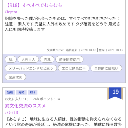
【R18】すべすべでむちむち
Cleyera
記憶を失った僕が出会ったものは、すべすべでむちむちだった ：
注意： 素人です 完璧に人外の攻めです タグ確認をどうぞ 月光さ
んにも同時投稿します
文字数 9,052
最終更新日 2020.10.18
登録日 2020.10.15
BL
人外×人
肉塊
前後同時使用
メリーバッドエンドだと思う
エロは題名に※
全体的に薄暗い
尿道攻め
19
短編
完結
R18
お気に入り : 13
24h.ポイント : 14
異文化交流のススメ
ハシバミ
【あらすじ】 地球に生きる人類は、性的衝動を抑えられなくなる
という謎の奇病が蔓延し、絶滅の危機にあった。 地球に残る数少