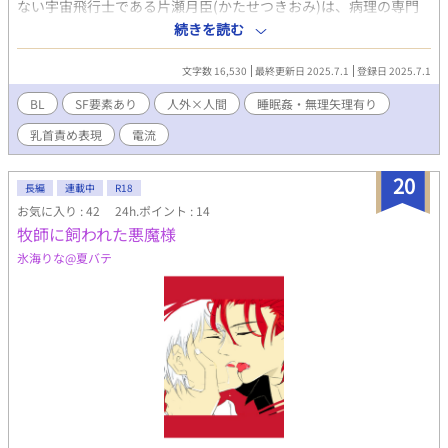
ない宇宙飛行士である片瀬月臣(かたせつきおみ)は、病理の専門
家であり恩師でもある柾木悠(まさきゆう)の原因究明の結果、奇
続きを読む
病をもたらす原因のウイルスが飛来されていると推察されるネメ
シス星に出立することになる。 ネメシス星への旅は順調であった
文字数 16,530
最終更新日 2025.7.1
登録日 2025.7.1
が、冷凍睡眠中に宇宙に漂う、知恵あるナノ微粒子が宇宙船に潜
り込み、人間とナノ微粒子が出会ってしまう。 ------ 色々書いてま
BL
SF要素あり
人外×人間
睡眠姦・無理矢理有り
すが、人外×人間+睡眠○+寸止め+電流責めなどがあるちょっと
乳首責め表現
電流
SF風味の話です！
20
長編
連載中
R18
お気に入り : 42
24h.ポイント : 14
牧師に飼われた悪魔様
氷海りな@夏バテ