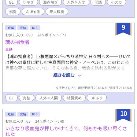
BL
♡喘ぎ
濁点喘ぎ
人外×人間
淫語
小スカ
溺愛
んほぉ系
衆人環視
9
短編
完結
R18
お気に入り : 690
24h.ポイント : 71
魂の捕食者
真鉄
【魂の捕食者】 巨根悪魔×がっちり系神父 日々村への――ひいて
は神への奉仕に勤しむ生真面目な神父・アーベルは、このところ
卑猥な夢に悩んでいた。そんなある夜、教会を訪れる影があっ
た。「お前を迎えに来たよ」闇はそう囁いて、くつくつと笑う。
続きを読む
異種姦/人外×人間/尿道責め/結腸責め 【生贄】 巨根悪魔・がっち
り系農夫青年×がっちり系神父 フラッシュバックする恐ろしい夢
文字数 33,158
最終更新日 2018.6.8
登録日 2018.6.8
に悩まされる農夫の青年は神父の元へと相談に行くが、どうやら
彼のほうが何やら深刻な苦悩を抱えているように見えた。「――
BL
完結
人外×人間
結腸責め
3Pあり
私を、助けてください」神父の掠れた声が助力を乞う。憧れの人
の悲痛な叫びに青年は手を差し伸べた。「――村のために、家族
10
のために、その身を主に捧げてください」 異種姦/人外×人間/尿
短編
完結
R18
道責め/結腸責め/二本挿し/潮吹き/3P
お気に入り : 63
24h.ポイント : 49
いきなり吸血鬼が押しかけてきて、何もかも吸い尽くさ
れた