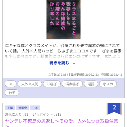
陰キャな僕とクラスメイトが、召喚された先で魔族の嫁にされて
いく話。 人外×人間ハッピーらぶざまエロコメです！ ざまぁ要素
も少しありますが、結果的にはハピエンのはず！です！ 似たよう
な話ばかり書いている気がしますが、性癖なのでごめんなさい！
続きを読む
フルコースのメインだけを細々と作っている感じです！ 成分表は
出てくるプレイ（性癖）を羅列しているもので、見るも見ないも
文字数 272,854
最終更新日 2026.2.23
登録日 2023.4.2
お任せします！ ☆第一部完結！ ☆第二部完結！ ☆第三部更新
中！ 何でも美味しく食べられる方向けです〜！ このキャラ/プレ
BL
人外×人間
♡喘ぎ
濁点喘ぎ
淫語
小スカ
イ好きだなって感想で教えてもらえたらとっても嬉しいです♡
触手
2
長編
連載中
R18
お気に入り : 93
24h.ポイント : 313
ヤンデレ不死鳥の恩返し～その愛、人外につき取扱注意
～