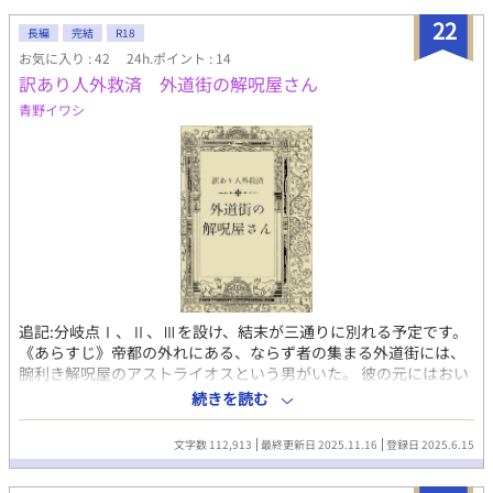
22
長編
完結
R18
お気に入り : 42
24h.ポイント : 14
訳あり人外救済 外道街の解呪屋さん
青野イワシ
追記:分岐点Ⅰ、Ⅱ、Ⅲを設け、結末が三通りに別れる予定です。
《あらすじ》帝都の外れにある、ならず者の集まる外道街には、
腕利き解呪屋のアストライオスという男がいた。 彼の元にはおい
それと他人に話せない呪いにかかった者が訪れるという。 その中
続きを読む
には人間以外の客もいるようで── という、困ったガチムチ人外
お助け人外×人間下ネタファンタジーです。 異なる種族のガチム
文字数 112,913
最終更新日 2025.11.16
登録日 2025.6.15
チ人外が複数登場する予定です。