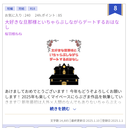
8
短編
完結
R18
お気に入り : 240
24h.ポイント : 85
大好きな旦那様といちゃらぶしながらデートするおはな
し
桜羽根ねね
あけましておめでとうございます！ 今年もどうぞよろしくお願い
します！ 2025年も楽しくマイペースにらぶざま作品を執筆してい
きます♡ 新年最初は人外×人間のなんでもありないちゃらぶえっ
ちです。 メインカプ以外にモブカプ未満がちらほら出てきます。
続きを読む
何でも美味しく食べる方のみどうぞです！
文字数 14,885
最終更新日 2025.1.10
登録日 2025.1.1