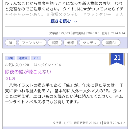
ひょんなことから悪魔を飼うことになった新人牧師のお話。わり
と鬼畜なのでご注意ください。 タイトルに★がついていたらイチ
ャイチャシーンあり。 ＃俺様×ツンデレ ＃ファンタジー ＃人
外×人間 ※他サイトにて連載中の作品ですが、こちらへ順番に移
続きを読む
行していきます ※誤字脱字の修正を行ってます ※早く続きが読み
たい方はエブリスタへ
文字数 859,303
最終更新日 2026.8.5
登録日 2024.6.14
BL
ファンタジー
溺愛
俺様
ツンデレ
濃密BL
21
長編
連載中
R18
お気に入り : 20
24h.ポイント : 14
除夜の鐘が聴こえない
うしお
十八禁イラストの描き手である『俺』が、年末に見た夢の話。 干
支にまつわる擬人化モノ。 基本的に人外＋人外×人の3P。 深い
ことは考えず、エロいものを読みたい時に読んでください。 ※ム
ーンライトノベルズ様でも公開してます。
文字数 11,273
最終更新日 2026.1.4
登録日 2026.1.2