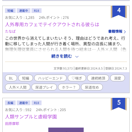
あ……少し、試してみるか……？」 「その……それっぽいこ
と……？ ……お前としてみて、俺が……嫌じゃないか、試して
4
短編
連載中
R18
みるっていうか……」 創作BL、人外×人間。 【後半のお話に、一
お気に入り : 1,285
24h.ポイント : 276
部性的な描写を含むものがあります。R18指定のお話にはタイト
人外専用カフェでテイクアウトされる彼らは
ルに★を付けます。】
たなぱ
書籍情報
この世界から消えてしまいたい そう、理由はどうであれ考え、行
動に移してしまった人間が行き着く場所、異型の店長に捕まり、
無理矢理従業員にさせられる人間を待つ結末は… 人外×人間 （色
んな要素入ります！注意！） 優しい？人外お客様にお持ち帰りさ
続きを読む
れて幸せになるゆるいアホエロな話 人外×お兄さん 人外×おじさ
ん 人外×ショタ などなど読み切り完結タイプなので更新不定期で
文字数 93,573
最終更新日 2024.8.5
登録日 2024.7.3
す
BL
短編
ハッピーエンド
♡喘ぎ
連続絶頂
溺愛
人外×人間
尿道プレイ
ホラー？
尿道攻め
5
長編
連載中
R18
お気に入り : 592
24h.ポイント : 205
人類サンプルと虐殺学園
田原摩耶