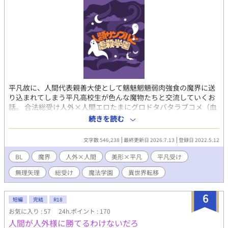
平凡故に、人間代表親善大使として魑魅魍魎弱肉強食の魔界に送
り込まれてしまう平凡高校生が色んな魔物たちと交流していくお
話。 合法総受け人外×人間エロたまにグロドタバタラブコメ（血
みどろ）です。 基本無理矢理、複数、触手、NTR、催淫、洗脳は
続きを読む
普通に出てきます。受けはそんなに痛い目には遭いませんが、攻
めは頭吹き飛ばされたりしがちの世界観です。
文字数 546,238
最終更新日 2026.7.13
登録日 2022.5.12
BL
魔界
人外×人間
美形×平凡
平凡受け
無理矢理
総受け
魔法学園
異世界転移
6
短編
完結
R18
お気に入り : 57
24h.ポイント : 170
人間が人外様に勝てるわけないだろ