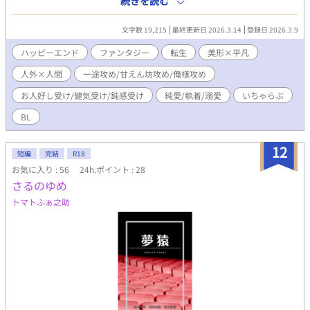
続きを読む
ンは重い病に冒され、いつ死ぬかわからない状況だった。エポノ
スとの思い出を振り返っていたマートンの元へエポノスが会いに
文字数 19,215
最終更新日 2026.3.14
登録日 2026.3.9
きた。 実はエポノスからプロポーズされていたのを死の間際で知
ったマートンはエポノスに来世で一緒になろうと約束をする。 (フ
ハッピーエンド
ファンタジー
転生
美形×平凡
ァンタジー/転生/美形×平凡/人外×人間/一途攻め/甘えん坊攻め/
人外×人間
一途攻め/甘えん坊攻め/俺様攻め
俺様攻め/お人好し受け/健気受け/鈍感受け/純愛/執着/いちゃらぶ/
溺愛/ハッピーエンド)
お人好し受け/健気受け/鈍感受け
純愛/執着/溺愛
いちゃらぶ
BL
12
短編
完結
R18
お気に入り : 56
24h.ポイント : 28
さるのゆめ
トマトふぁ之助