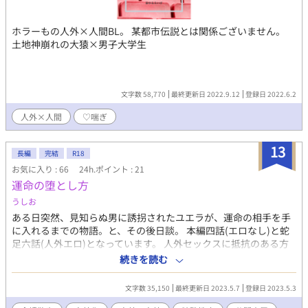
ホラーもの人外×人間BL。 某都市伝説とは関係ございません。
土地神崩れの大猿×男子大学生
文字数 58,770
最終更新日 2022.9.12
登録日 2022.6.2
人外×人間
♡喘ぎ
13
長編
完結
R18
お気に入り : 66
24h.ポイント : 21
運命の堕とし方
うしお
ある日突然、見知らぬ男に誘拐されたユエラが、運命の相手を手
に入れるまでの物語。と、その後日談。 本編四話(エロなし)と蛇
足六話(人外エロ)となっています。 人外セックスに抵抗のある方
は、蛇足より先には進まない方がオススメです。 5/5 21時から公
続きを読む
開。 蛇足の蛇足三話(エロなし)を追加します。 ある男の悲劇。本
編の裏話的なお話です。エロはありません。 勝手に恋して失恋す
文字数 35,150
最終更新日 2023.5.7
登録日 2023.5.3
るだけのある意味バッドエンドなお話です。 5/7 21時から公開。