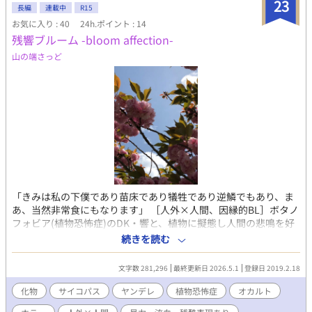
23
長編
連載中
R15
お気に入り : 40
24h.ポイント : 14
残響ブルーム -bloom affection-
山の端さっど
「きみは私の下僕であり苗床であり犠牲であり逆鱗でもあり、ま
あ、当然非常食にもなります」 ［人外×人間、因縁的BL］ボタノ
フォビア(植物恐怖症)のDK・響と、植物に擬態し人間の悲鳴を好
む謎の化物「蝕橆」・影の主従関係。「ショクブツに喰べられな
続きを読む
い」ために「スケープゴート」にされるその時から、化物や幽霊
たちが響の日常を侵食し始める。 「……なんだ。きみ、凄く……
文字数 281,296
最終更新日 2026.5.1
登録日 2019.2.18
良い声、出すじゃありませんか」 ※月1〜2回、日曜21時更新予定
※関係の進展は超スローペース ※GL要素あり(予定 ※あまり怖く
化物
サイコパス
ヤンデレ
植物恐怖症
オカルト
なかったためホラー→BLにカテゴリ変更しましたが暴力・流血・