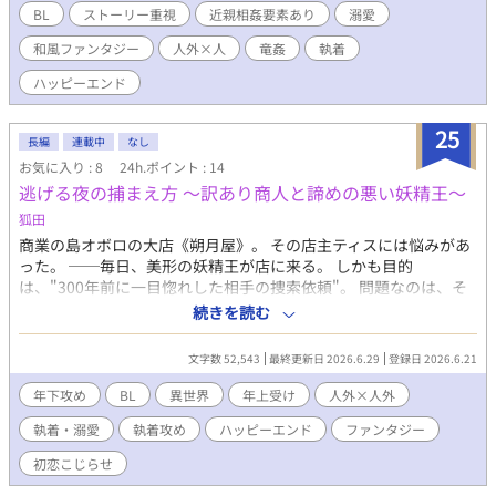
存るのか。 戸惑う香彩を嘲笑うかのように、ある事件が起きて
BL
ストーリー重視
近親相姦要素あり
溺愛
──。 焦れったい竜×人の、和風異世界物語。 ※こちらの作品
和風ファンタジー
人外×人
竜姦
執着
は、現在エクレア文庫様より配信中の作品、『竜の御手付き～蒼
竜は愛し子への愛に溺れる～』の続編に当たるお話となります。
ハッピーエンド
こちらの作品からでもお楽しみ頂けますが、前作をお読み頂きま
すと、よりストーリーや世界観をお楽しみ頂けるかと思います。
25
公式HPはこちら→https://mugenup-
長編
連載中
なし
pub.jp/book/b10044860.html ※こちらの作品はストーリー重視
お気に入り : 8
24h.ポイント : 14
&濃厚な性描写のある作品となっております。 ※竜姦、結腸責
逃げる夜の捕まえ方 〜訳あり商人と諦めの悪い妖精王〜
め、3P、近親相姦、二輪挿し、仔を孕む表現、軽いモブ姦表現が
狐田
あります。苦手な方はご注意下さい。 ※★印の回はR18シーン回
です。ご注意下さい。
商業の島オボロの大店《朔月屋》。 その店主ティスには悩みがあ
った。 ──毎日、美形の妖精王が店に来る。 しかも目的
は、"300年前に一目惚れした相手の捜索依頼"。 問題なのは、そ
の捜索相手がティス本人なことだった。 「帰って」 「では明日来
続きを読む
ます」 「来ないで」 「では明後日」 妙に重たい愛情表現をする
妖精王ルーに、面倒事嫌いのティスは胃痛をこらえる日々。 さら
文字数 52,543
最終更新日 2026.6.29
登録日 2026.6.21
に事情を知る娯楽島の主アライは、 面白半分で二人を見守り始め
る。 「今回、オレはお前さんが絆される方に賭けるね」 天然重愛
年下攻め
BL
異世界
年上受け
人外×人外
妖精王 × 逃げる訳あり商人 周囲を巻き込みながら始まる、 長命
執着・溺愛
執着攻め
ハッピーエンド
ファンタジー
種たちの不器用で重ためな恋愛譚。 ┅ ┅ ┅ ┅ ┅ ┅ ┅ ┅ ┅ ┅ ┅
┅ ┅ ┅ ┅ カップリング成立まで非常に長い人外×人外のBL作品
初恋こじらせ
です。 もだもだ人外達のピュアな恋模様をお楽しみください。 ┅