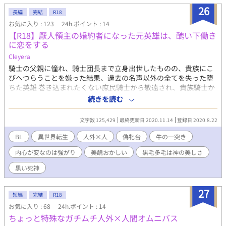
┅ ┅ ┅ ┅ ┅ ┅ ┅ ┅ ┅ ┅ ┅ ┅ ┅ ┅ 更新頻度は週2〜3くらいを
26
予定しています。 ムーンライトノベルズでも先行投稿中です。
長編
完結
R18
お気に入り : 123
24h.ポイント : 14
【R18】厭人領主の婚約者になった元英雄は、醜い下働き
に恋をする
Cleyera
騎士の父親に憧れ、騎士団長まで立身出世したものの、貴族にこ
びへつらうことを嫌った結果、過去の名声以外の全てを失った堕
ちた英雄 巻き込まれたくない庶民騎士から敬遠され、貴族騎士か
らは嫌悪される 何もかもに疲れた元英雄の元に、辺境領主の男爵
続きを読む
家への婿入り話が届けられる 己を蹴落とした貴族階級は気に入ら
ないけれど、誰も自分を知らぬ場所ならと、居場所を失った元英
文字数 125,429
最終更新日 2020.11.14
登録日 2020.8.22
雄は辺境へ向かった ：注意： 素人です 人外です 真面目の皮を被
った変です タグをどうぞ 月光さんにもいます
BL
異世界転生
人外×人
偽牝台
牛の一突き
内心が変なのは強がり
美醜おかしい
黒毛多毛は神の美しさ
黒い死神
27
短編
完結
R18
お気に入り : 68
24h.ポイント : 14
ちょっと特殊なガチムチ人外×人間オムニバス