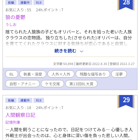
28
長編
連載中
R18
お気に入り : 55
24h.ポイント : 7
狼の憂鬱
うしお
捨てられた人狼族の子どもオリバーと、それを拾った老いた人族
クラウスの恋物語。 独り立ちした(させられた)オリバーは、自分
を育ててくれたクラウスに対する気持ちが恋心であると自覚し
た。その矢先に、クラウスがとあるダンジョンで命を落としたと
続きを読む
の知らせを受け取る。クラウスの最期の願いを叶えるため、オリ
バーは弔いの旅に出た。 元人族×人狼族。人外×人外。 この作品
文字数 50,898
最終更新日 2022.8.30
登録日 2022.3.27
は、ムーンライトノベルズ様でも掲載中の作品です。
BL
執着・溺愛
人外×人外
残酷な描写あり
淫夢
自慰・アナニー
ケモ交尾
第13回BL大賞
29
長編
連載中
R18
お気に入り : 18
24h.ポイント : 7
人間観察日記
記憶列車
―人間を飼うことになったので、日記をつけてみる― 心優しき人
外戦士が出会ったのは、心と身体に深い傷を負った悲しい人間。