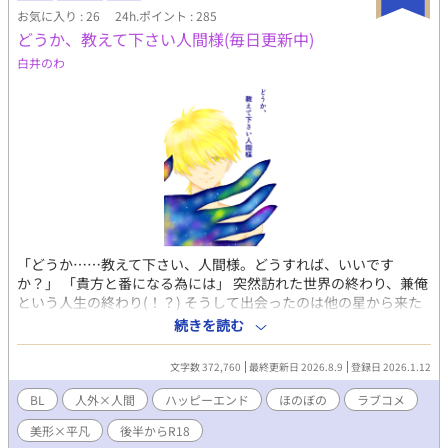
お気に入り : 26
24h.ポイント : 285
どうか、教えて下さい人間様(毎日更新中)
白井のわ
「どうか……教えて下さい、人間様。どうすれば、いいです
か？」 「貴方と番になる為には」 突然訪れた世界の終わり、兼俺
という人生の終わり(！？) そうして出会ったのは他の星から来た
と言う異星人。見た目は人間、それもいわゆるイケメン。けれど
続きを読む
も、その長身のほとんどを覆い隠しているコートの裾から這い出
ていて黒い手は、俺一人くらいハムスターのごとく握り込んでし
文字数 372,760
最終更新日 2026.8.9
登録日 2026.1.12
まえそうで。 「貴方が、カイト様が好きです！ 貴方の番になり
たいんです！！」 限られた交流期間。向けられる真っ直ぐな想い
BL
人外×人間
ハッピーエンド
ほのぼの
ラブコメ
につい応えたくなってしまうのは、その瞳に魅入られてしまって
美形×平凡
後半からR18
いるから？ 彼の熱意が新鮮だからか？ 「っ……じゃ、じゃ