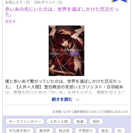
お気に入り : 19
24h.ポイント : 21
感の低い（容姿は可愛い）主人公が、人や妖と出会い、やがてこ
赤い糸の先にいたのは、世界を滅ぼしかけた厄災だっ
の世界を救うお話（になっていけば良いな） ※攻めとの絡みはだ
た。
いぶ遅いです ※4/9 番外編 朱雀（妖たちの王の前）と終幕（最
後）を更新しました。これにて本当に完結です。お読み頂き、あ
天かす
りがとうございました！
僕と赤い糸で繋がっていたのは、世界を滅ぼしかけた厄災だっ
た。 【人外×人間】 聖白教会の見習いエクソシスト・白羽結糸
は、悪魔を討つための「白い糸」を持ちながら、魔獣を従えるこ
とも、悪魔を殺すこともできない出来損ないだった。 悪魔の声を
続きを読む
聞いてしまうがゆえに迷い、仲間からは疎まれ、ついには任務と
偽って死地へと追いやられてしまう。 逃げ惑う結を導いたのは、
文字数 72,547
最終更新日 2026.5.5
登録日 2026.4.28
幼い頃から自分にだけ見えていた、小指から伸びる赤い糸。 崖か
ら落ちた先、彼が辿り着いたのは、異空間に封じられた赤紐神
ダークファンタジー
人外×人間
執着
契約
社。 そこで出会ったのは、五千年前にとある大陸を滅ぼし、今な
平凡男子受け
異世界
独占欲
不憫受け
転生
BL
お封印されている“神喰らいの悪魔”――宵だった。 「五千年や。