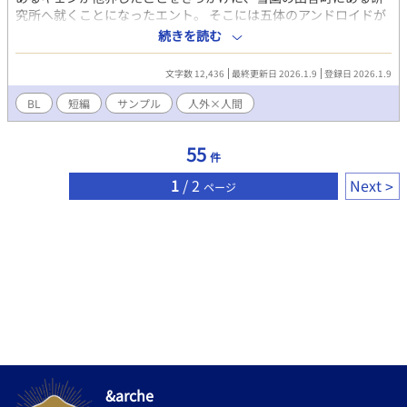
究所へ就くことになったエント。 そこには五体のアンドロイドが
いた。彼らは研究補助アンドロイドとして前任者に造られたのだ
続きを読む
が、あるバグが発生していて……。 とある研究者の悲劇。（胸
糞、小スカ、嘔吐、妊娠描写あり） 若い研究者であるシクは自社
文字数 12,436
最終更新日 2026.1.9
登録日 2026.1.9
の研究室で監視されている人型の「怪物」に身を捧げることにな
る。彼と交流を深めているうちに、自身の体に異変を感じ
BL
短編
サンプル
人外×人間
────？ ◻︎◻︎◻︎ Kindleにて電子書籍で出ている人外×人間の短
編サンプルとなります。 読み放題でしたら無料となりますので、
55
もしよろしければお暇つぶし程度に読んでいただけますと幸いで
件
す。 プロフィールのリンクから、もしくはAmazonで「侵食」で
1
/ 2
Next
検索していただけますと幸いです。 表紙は境界さまからお借りし
ページ
ました。
&arche