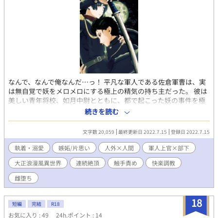
なんで、なんで俺なんだ…っ！ 平凡な軍人である佐倉軍曹は、実
は無自覚で妖をメロメロにする極上の精気の持ち主だった。 彼は
美しい青年将校、如月中尉とともに、都で起こった妖の事件を極
秘調査することになる。 しかし、妖を魅了する軍曹は行く先々で
続きを読む
妖に好かれて、襲われてエッチな目に遭ってしまう。 さらに如月
中尉も佐倉軍曹に魅了され、思いを寄せるようになる。 二人は事
文字数 20,059
最終更新日 2022.7.15
登録日 2022.7.15
件を無事に解決することができるのか。 そして如月中尉の思いは
果たして届くのだろうか。 美人攻め×平凡受け 人外×人間 軍人×
執着・溺愛
嫉妬/片思い
人外×人間
軍人上官×部下
軍人 大正時代ロマンス。
大正浪漫風異世界
連続絶頂
触手責め
快楽調教
雌堕ち
18
短編
完結
R18
お気に入り : 49
24h.ポイント : 14