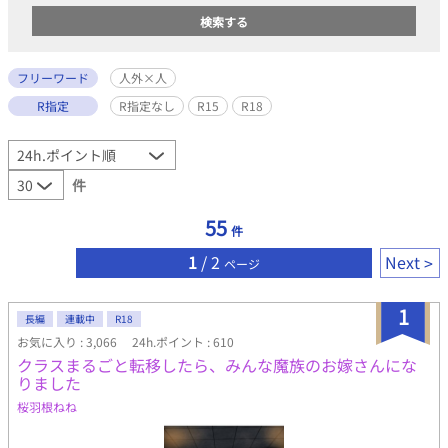
フリーワード
人外×人
R指定
R指定なし
R15
R18
件
55
件
1
/ 2
Next
ページ
1
長編
連載中
R18
お気に入り : 3,066
24h.ポイント : 610
クラスまるごと転移したら、みんな魔族のお嫁さんにな
りました
桜羽根ねね