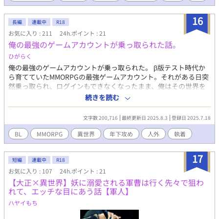
ーー結、やっと堕ちてきたなぁ。」 悪魔は赤い髪を揺らし、幼い
顔立ちに熱を灯らせて優しく微笑んだ。 これは、出来損ないの祓
16
長編
連載中
R18
魔師と、世界を滅ぼしかけた悪魔が紡ぐ、 歪で、逃げ場のない“結
お気に入り : 211
24h.ポイント : 21
びつき”という名の運命の物語。 ※R15／流血・暴力・人外表現あ
俺の最強のゲームアカウントが乗っ取られた話。
り ※これは、「救いと破滅の物語」です。読み解き方によって、
メリバと感じる方もいると思います。了承の上でお読み下さい。
ひがらく
俺の最強のゲームアカウントが乗っ取られた。 β版テスト時代か
ら育てていたMMORPGの最強ゲームアカウント。それがある日突
然乗っ取られ、ログインもできなくなったまま、俺はその世界を
去ることしかできなくなった。 そして社会人になり、同僚に再び
続きを読む
誘われるまま始めた同じゲーム。 しかしその日、ログインしてい
た全プレイヤーが『ゲーム世界に取り込まれる』という異常事態
文字数 200,716
最終更新日 2025.8.3
登録日 2025.7.18
が起こった。 その異世界で俺が出会ったのは、——かつて俺自身
だったアバターの、少年アサシン。 ずっと探していた、彼がそこ
BL
MMORPG
異世界
年下攻め
人外
執着
にいる。しかしひとりの人間として生きている「彼」はもう
「俺」ではない。 世界へ戻る方法を模索しながらも彼と触れ合っ
17
ていくうちに、彼にも何か思惑があることに気付いていく。 「僕
短編
連載中
R18
は、生まれる前からお前を探していた」 ＊ ＊ ＊ ※痛い流血
お気に入り : 107
24h.ポイント : 21
表現有 アバター×プレイヤー 人外×人間 執着×お人好し 年
【大正×異世界】妖に溺愛される軍曹は行く先々で狙わ
下×年上 見た目幼めですが今後成長します。 よくある異世界王
れて、エッチな目にあう話【軍人】
道テンプレモノ。 R18は遅め。甘めは二章から。三章で完結予
ハヤイもち
定。他CPもいずれ出てきます。