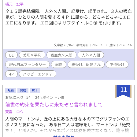
橋元 宏平
全１５話完結保障。 人外×人間。 総受け、総愛され。 ３人の吸血
鬼が、ひとりの人間を愛する４Ｐ 11話から、どちゃどちゃにエロ
エロになります。 エロ回には サブタイトルに 🔞 を付けます。
文字数 25,962
最終更新日 2026.2.13
登録日 2026.2.6
BL
美形×平凡
吸血鬼×人間
人外×人間
現代日本ファンタジー
溺愛
総受け、総愛され
不憫受け
4P
ハッピーエンド？
11
短編
完結
R18
お気に入り : 54
24h.ポイント : 49
前世の約束を果たしに来たぞと言われまして
天霧 ロウ
人間のマートンは、丘の上にある大きな木の下でグリフォンのエ
ポノスと友になった。 ある日二人は喧嘩をし、マートンは「絶交
だ！」と叫んだ。それからエポノスは姿を現さなくなり、謝る機
会を失ったまま五十年の月日が経った。 すっかり年老いたマート