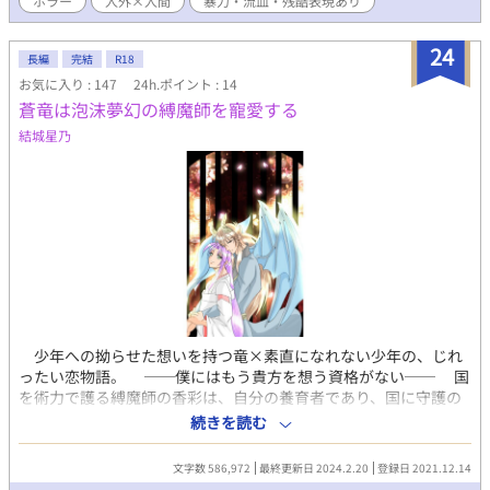
ホラー
人外×人間
暴力・流血・残酷表現あり
残酷表現には要注意です
24
長編
完結
R18
お気に入り : 147
24h.ポイント : 14
蒼竜は泡沫夢幻の縛魔師を寵愛する
結城星乃
少年への拗らせた想いを持つ竜×素直になれない少年の、じれ
ったい恋物語。 ──僕にはもう貴方を想う資格がない── 国
を術力で護る縛魔師の香彩は、自分の養育者であり、国に守護の
『力』を齎す真竜である竜紅人と、擦れ違いの末についに心を通
続きを読む
わせ、情を交わした。 だが自分の所為で真竜の掟を破らせたこ
と、そしてこれから執り行われるある儀式の真実に、香彩は次第
文字数 586,972
最終更新日 2024.2.20
登録日 2021.12.14
に彼に対して罪悪感を募らせていく。 自分の心は一体どこに