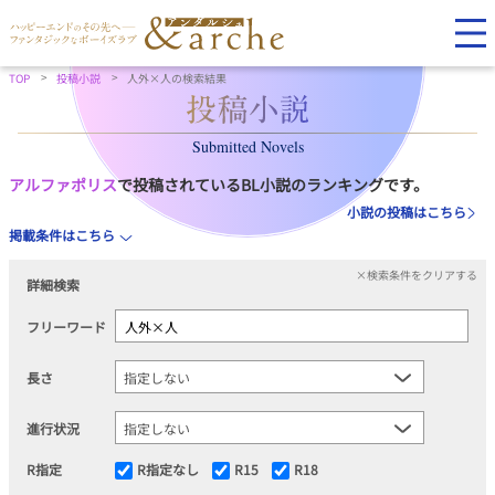
TOP
投稿小説
人外×人の検索結果
Submitted Novels
アルファポリス
で投稿されているBL小説のランキングです。
小説の投稿はこちら
掲載条件はこちら
×検索条件をクリアする
詳細検索
フリーワード
長さ
進行状況
R指定
R指定なし
R15
R18