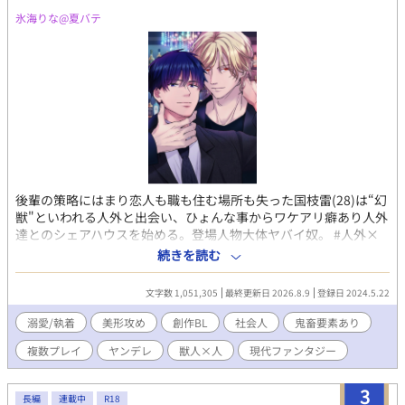
氷海りな@夏バテ
後輩の策略にはまり恋人も職も住む場所も失った国枝雷(28)は“幻
獣"といわれる人外と出会い、ひょんな事からワケアリ癖あり人外
達とのシェアハウスを始める。登場人物大体ヤバイ奴。 #人外×
人 #強気受け #ヤクザ #不死身 #荒事多め ※火、木、土日
続きを読む
投稿予定🆕️ ※巻き込まれ主人公だけど全然可憐じゃない。わりと
男らしい。腕っぷしも強い。でも人外相手は手に終えない(流石
文字数 1,051,305
最終更新日 2026.8.9
登録日 2024.5.22
に) ※タイトルに★が付いてるとイチャイチャ注意。 ※2026年、
また荒れます。主人公、強く生きて…。 2025.7 10000View突破
溺愛/執着
美形攻め
創作BL
社会人
鬼畜要素あり
感謝✨ 2025.12 20000View突破感謝✨ 2026.6 30000View突破
複数プレイ
ヤンデレ
獣人×人
現代ファンタジー
(*･ω･)*_ _)✨
3
長編
連載中
R18