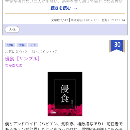
言葉が通じない二人が出会い、過去を乗り越えて幸せになるお話
（予定）です。人外×人間です。※性描写は前半はぬるめです。
続きを読む
後半から増えていきます。
文字数 2,547
最終更新日 2017.1.15
登録日 2017.1.14
人外
30
短編
完結
R18
お気に入り : 2
24h.ポイント : 7
侵食［サンプル］
なかあたま
僕とアンドロイド（ハピエン、潮吹き、複数描写あり） 前任者で
あるキェンが他界したことをきっかけに、雪国の田舎町にある研