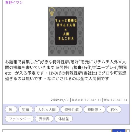
青野イワシ
お題箱で募集した“好きな特殊性癖/嗜好”を元にガチムチ人外×人
間の短編を書いていきます 時間停止/視●/石化/ポニープレイ/開発
etc…が入る予定です ・ほのぼの特殊性癖(当社比)でグロや可哀想
過ぎるのは無いです ・なにかされるのは全て人間側です
文字数 49,508
最終更新日 2024.5.11
登録日 2024.3.23
BL
短編
人外×人間
特殊性癖
時間停止
石化
ファンタジー
異世界
体格差