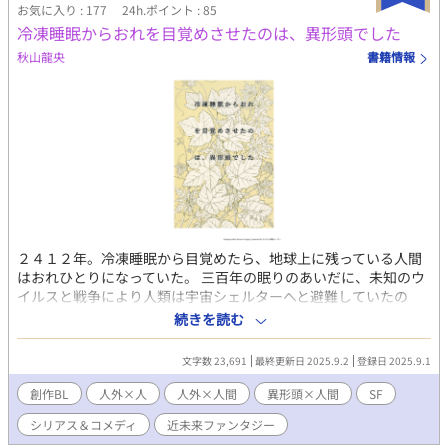
お気に入り : 177
24h.ポイント : 85
冷凍睡眠からおれを目覚めさせたのは、異形頭でした
秋山龍央
書籍情報
２４１２年。冷凍睡眠から目覚めたら、地球上に残っている人間
はおれひとりになっていた。 三百年の眠りのあいだに、未知のウ
イルスと戦争により人類は宇宙シェルターへと避難していたの
だ。 そんな荒廃した世界で、おれを目覚めさせたのは―― 黒い頭
続きを読む
部に青白い光を灯す、異形頭の男だった。 人工機械生命体である
彼は、この星における変異体と環境変化の記録のため地球上に残
文字数 23,691
最終更新日 2025.9.2
登録日 2025.9.1
され、二百年以上も一人きりで任務を続けているという。 そんな
彼と、行動を共にすることになった人間の話。 ※異形頭BLアンソ
創作BL
人外×人
人外×人間
異形頭×人間
SF
ロ本に寄稿した小説に加筆修正をくわえたものになります
シリアス＆コメディ
近未来ファンタジー