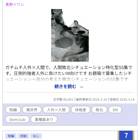
青野イワシ
ガチムチ人外×人間で、人間敗北シチュエーション特化型SS集で
す。圧倒的強者人外に負けたいM向けです お題箱で募集したシチ
ュエーション＋自分の考えた敗北シチュエーションのSS集です
【お題箱で頂いたコメントが元】 ・レッドオーガ×人間 ・竜人×
続きを読む
人間 【青野発】 ・戦闘用アンドロイド×人間 ・鬼2体×人間
文字数 48,601
最終更新日 2026.5.16
登録日 2026.3.14
短編
異世界
人外×人間
体格差
敗北
SM
Dom/sub
異種姦あり
7
短編
完結
なし