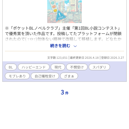
※「ポケットBLノベルクラブ」主催「第1回BL小説コンテスト」
で優秀賞を頂いた作品です。投稿してたプラットフォームが閉鎖
されたので( ߹ㅁ߹)勿体ない精神で改稿して移植します。どなたか
の癖に刺さればハッピーベイベー ※冒頭からややハードめなモブ
続きを読む
レシーンがありますがハピエンです！ ※不憫な年上受けとスパダ
リ年下わんこ攻めが好きな方向け 「俺は、アンタを買いたい。ア
文字数 123,651
最終更新日 2026.4.18
登録日 2026.3.27
ンタが欲しい。アンタを寄越せ。幾らで買える」 高校時代、親友
への恋心が引き金となり、自分が同性愛者だと気づいた筧悠一
BL
ハッピーエンド
現代
不憫受け
スパダリ
郎。 勇気を振り絞った告白は、長年の友情ごと粉々に砕かれた。
モブレあり
自己犠牲受け
ざまぁ
それ以来、筧は誰も信じない。 信じる前に、利用する側に回れば
いい―― そう決めて、昼は大手貿易会社の社員として、夜はゲイ
バーで体を売る二重生活を送ってきた。 だが、匿名の告発によっ
3
件
て会社を追われ、すべてを失った夜。 自棄になって新宿二丁目の
路地を彷徨っていた筧は、暴漢に襲われているところを、見ず知
らずの男に助けられる。 王城寺晃。人好きのする笑顔と、どこま
でも明るい物言い。実直な性格。 つまり、陽キャ。 筧が最も苦手
とするタイプの人間だ。 「アンタ、ウチの会社に来てくれ！」
「………………は？」 虫のいい話だと思った。こんなうさんくさ
い男の言葉を、素直に受け取れるはずがない。 突っぱねた――は