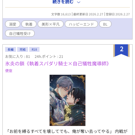
となった元カレ二人がやってきた。彼らは全てを知っていた。俺
続きを読む
がどうして彼らを振ったのか、そして俺の余命も。 全てを諦めた
主人公と、主人公を諦めきれないイケメンサッカー選手とシンガ
文字数 16,613
最終更新日 2026.2.27
登録日 2026.2.27
ーソングライターの再会が導く未来は？
溺愛
執着
美形×平凡
ハッピーエンド
BL
自己犠牲受け
2
長編
完結
R18
お気に入り : 81
24h.ポイント : 21
氷炎の鎖《執着スパダリ騎士×自己犠牲魔導師》
便座
​「お前を縛るすべてを壊してでも、俺が奪い去ってやる」 ​内戦が