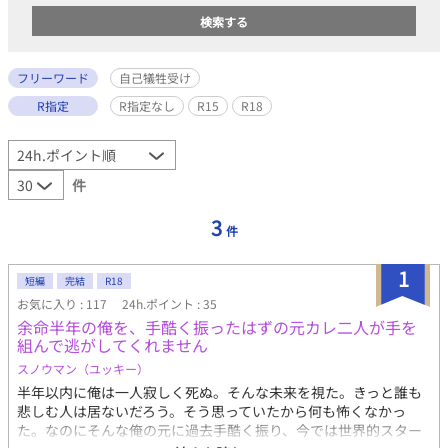
フリーワード
自己犠牲受け
R指定
R指定なし
R15
R18
件
3
件
1
短編
完結
R18
お気に入り : 117
24h.ポイント : 35
余命半年の俺を、手酷く振ったはずの元カレ二人が手を
組んで逃がしてくれません
スノウマン（ユッキー）
半年以内に俺は一人寂しく死ぬ。そんな未来を視た。きっと誰も
悲しむ人は居ないだろう。そう思っていたから何も怖くなかっ
た。なのにそんな俺の元に過去手酷く振り、今では世界的スター