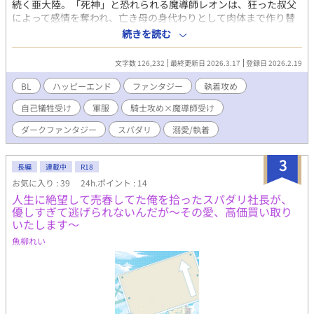
続く亜大陸。「死神」と恐れられる魔導師レオンは、狂った叔父
によって感情を奪われ、亡き母の身代わりとして肉体まで作り替
えられた兵器だった。 叔父の歪んだ支配に縛られ、戦場での死だ
続きを読む
けを願うレオン。だが、宿敵の騎士アルヴィンは、そんな彼を狂
おしい執着で追い詰めていく。 ​執着する叔父の鎖を断ち切り、死
文字数 126,232
最終更新日 2026.3.17
登録日 2026.2.19
神の衣を剥ぎ取ったとき。二人は戦火よりも熱く、狂おしい愛欲
の沼へと堕ちていく――。 ------------------------------------ ■普段は
BL
ハッピーエンド
ファンタジー
執着攻め
BLを愛する絵描きとして活動していますが、漫画だけでは描きき
自己犠牲受け
軍服
騎士攻め×魔導師受け
れない膨大な妄想を形にするため、AIをパートナーに迎えて小説
という形で執筆しました。表紙や挿絵は自作となります。 ■全12
ダークファンタジー
スパダリ
溺愛/執着
万文字（全37話予定）、執筆完了済み・毎日22時（完結まで毎日
投稿予定です。 ■R18描写含まれます。また、精神的、肉体的な
3
官能描写が含まれるエピソードには、タイトル末尾に（R）を表
長編
連載中
R18
記しております。 ■挿絵があるページはタイトル後に(絵)を表記
お気に入り : 39
24h.ポイント : 14
しています。 【追記】2026/03/17に完結いたしました。今後は番
人生に絶望して売春してた俺を拾ったスパダリ社長が、
外編やスピンオフを投稿予定です。お付き合いいただきありがと
優しすぎて逃げられないんだが～その愛、高価買い取り
うございました！
いたします～
魚柳れい