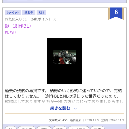
6
ｼｮｰﾄｼｮｰﾄ
連載中
R18
お気に入り : 1
24h.ポイント : 0
獣（創作BL）
ENZYU
過去の残骸の再掲です。 納得のいく形式に迷っていたので、完結
はしておりません。 （創作BLとNLの混じった世界だったので、
確認はしておりますが 万が一NLの方が混じっておりましたら申し
訳ございません。） 時系列ばらばらです。 もう設定豊富で固くて
続きを読む
長い作品をかこうとすると埒が明かないので 好きなものからかい
てしまおうと滅茶苦茶になっていました。
文字数 43,455
最終更新日 2020.11.9
登録日 2020.11.9