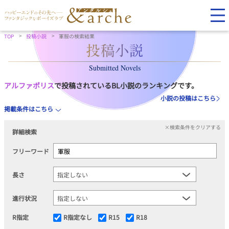
TOP
投稿小説
軍服の検索結果
Submitted Novels
アルファポリス
で投稿されているBL小説のランキングです。
小説の投稿はこちら
掲載条件はこちら
×検索条件をクリアする
詳細検索
フリーワード
長さ
進行状況
R指定
R指定なし
R15
R18