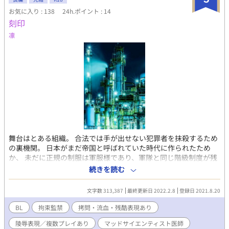
記しております。 ■挿絵があるページはタイトル後に(絵)を表記
お気に入り : 138
24h.ポイント : 14
しています。 【追記】2026/03/17に完結いたしました。今後は番
刻印
外編やスピンオフを投稿予定です。お付き合いいただきありがと
凛
うございました！
舞台はとある組織。 合法では手が出せない犯罪者を抹殺するため
の裏機関。 日本がまだ帝国と呼ばれていた時代に作られたため
か、 未だに正規の制服は軍服様であり、軍隊と同じ階級制度が残
る。 ナンバーワンと呼ばれる一人をトップに、ナンバーツーは五
続きを読む
人。 以下、人数、氏名等は一切公表されていない。 特に優れた者
だけが選抜され、その存在も極秘扱い。 ＊＊ そんな舞台で出会っ
文字数 313,387
最終更新日 2022.2.8
登録日 2021.8.20
た男達の物語です。 作中、SMや拷問等の描写があります。苦手な
方はご遠慮ください。 ブログからの転載の為、短文、視覚的要素
BL
拘束監禁
拷問・流血・残酷表現あり
を含む段落構成になっています。 愉しんでいただければ幸いで
陵辱表現／複数プレイあり
マッドサイエンティスト医師
す。