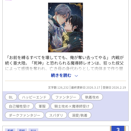
​「お前を縛るすべてを壊してでも、俺が奪い去ってやる」 ​内戦が
続く亜大陸。「死神」と恐れられる魔導師レオンは、狂った叔父
によって感情を奪われ、亡き母の身代わりとして肉体まで作り替
えられた兵器だった。 叔父の歪んだ支配に縛られ、戦場での死だ
続きを読む
けを願うレオン。だが、宿敵の騎士アルヴィンは、そんな彼を狂
おしい執着で追い詰めていく。 ​執着する叔父の鎖を断ち切り、死
文字数 126,232
最終更新日 2026.3.17
登録日 2026.2.19
神の衣を剥ぎ取ったとき。二人は戦火よりも熱く、狂おしい愛欲
の沼へと堕ちていく――。 ------------------------------------ ■普段は
BL
ハッピーエンド
ファンタジー
執着攻め
BLを愛する絵描きとして活動していますが、漫画だけでは描きき
自己犠牲受け
軍服
騎士攻め×魔導師受け
れない膨大な妄想を形にするため、AIをパートナーに迎えて小説
という形で執筆しました。表紙や挿絵は自作となります。 ■全12
ダークファンタジー
スパダリ
溺愛/執着
万文字（全37話予定）、執筆完了済み・毎日22時（完結まで毎日
投稿予定です。 ■R18描写含まれます。また、精神的、肉体的な
3
官能描写が含まれるエピソードには、タイトル末尾に（R）を表
長編
完結
R18