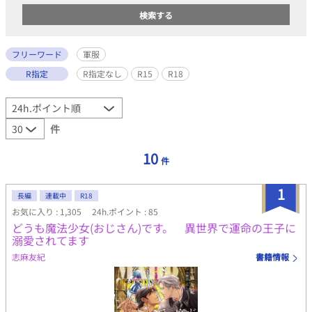
フリーワード
軍服
R指定
R指定なし
R15
R18
件
10
件
1
長編
連載中
R18
お気に入り : 1,305
24h.ポイント : 85
どうも魔法少女(おじさん)です。 異世界で運命の王子に
溺愛されてます
志麻友紀
書籍情報