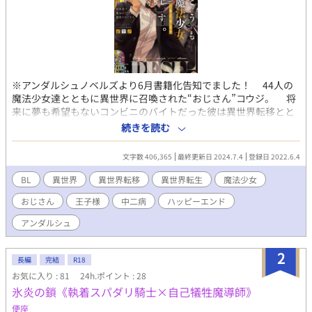
※アンダルシュノベルズより6月書籍化告知でました！ 44人の
魔法少女達とともに異世界に召喚された“おじさん”コウジ。 将
来に夢も希望もないコンビニのバイトだった彼は異世界転移とと
もに、中二病まっさかりの頃、自分が考えたキャラ“最強のおじさ
続きを読む
ん”になっていたのだった。 フォートリオンとよばれるこの異
世界で、魔法少女達は“運命の王子様”とパートナーとなって世界
文字数 406,365
最終更新日 2024.7.4
登録日 2022.6.4
に降り注いだ“災厄”をうち払うという。 少女達が王子様に次々
と選ばれるなか、コウジは当然最後まで残っていた。 そこに大
BL
異世界
異世界転移
異世界転生
魔法少女
遅刻した9番目の王子ジーク・ロゥが現れた。 美形ぞろいの王
おじさん
王子様
中二病
ハッピーエンド
子達の中でも飛び抜けた美貌の王子様はくたびれたスーツ姿で椅
子に腰掛けるコウジの前にひざまづいて、その手をとり口づけて
アンダルシュ
言った。 「貴方こそが我が運命のパートナー」 銀髪黒軍服超絶
美形の運命の王子様となぜか魔法少女に選ばれてしまったおじさ
2
んの活躍が始まる！ ※R18シーン入りの話には章タイトルの末
長編
完結
R18
尾に※がつきます。 ムーンライトノベルズさんにも掲載していま
お気に入り : 81
24h.ポイント : 28
す。
氷炎の鎖《執着スパダリ騎士×自己犠牲魔導師》
便座