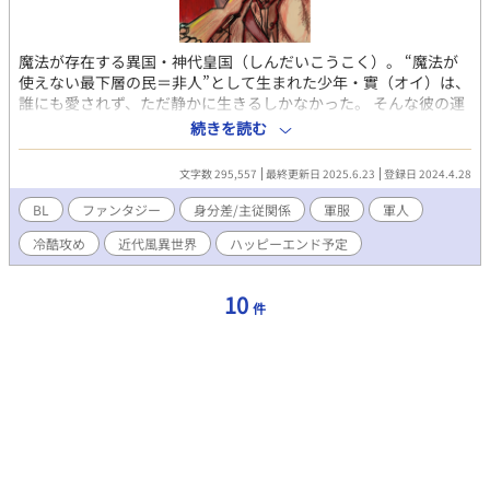
魔法が存在する異国・神代皇国（しんだいこうこく）。 “魔法が
使えない最下層の民＝非人”として生まれた少年・實（オイ）は、
誰にも愛されず、ただ静かに生きるしかなかった。 そんな彼の運
命は、ある日、皇国の名家・宇賀神家の御曹司・辰彰（たつあ
続きを読む
き）を助けたことで一変する。 命を助けた礼に”養い子”として皇
都の屋敷へ引き取られ、衣食住に加え教育をも与えられる。 だ
文字数 295,557
最終更新日 2025.6.23
登録日 2024.4.28
が、迎えられた先は温かな居場所などではなく―― 上流階級の冷
たい視線と、無遠慮な噂が吹き荒れる場所だった。 「辰義様に気
BL
ファンタジー
身分差/主従関係
軍服
軍人
に入られている？ あの年で可愛がられてるなんて、まさか……男
冷酷攻め
近代風異世界
ハッピーエンド予定
妾？」 「非人風情が、何の目的で皇都に？」 ひそひそと交わされ
る声に、胸の奥が軋む。 けれど實には諦めきれないものがあっ
た。 「非人でも戦える手段を、この手で作る」 前世の記憶を活か
10
件
して、“銃”という魔法に頼らない武器の開発に挑み始める。 やが
て、その異端の知識と行動は、彼を救った相手―― 養い親・辰彰
との奇妙な接近を呼び寄せる。 「本当に……祖父とは何もないん
だな？」 初めは敵意を剥き出しにしていた辰彰の瞳が、少しずつ
揺れていく。 冷たい視線の裏に隠された、孤独と情熱。 惹かれて
はいけない。けれど、抗えない。 身分差、噂、戦争、そして許さ
れぬ感情—— 複雑に絡み合う運命の中で、ふたりは何を選び、何
を守るのか。 冷酷な将校×魔法のない少年が織りなす、切なくも
熱い軍服×身分差BL、開幕。