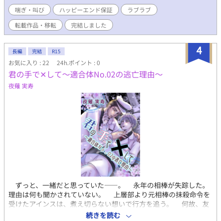
喘ぎ・叫び
ハッピーエンド保証
ラブラブ
転載作品・移転
完結しました
4
長編
完結
R15
お気に入り : 22
24h.ポイント : 0
君の手で‪‪✕‬して～適合体No.02の逃亡理由～
夜薙 実寿
ずっと、一緒だと思っていた――。 永年の相棒が失踪した。
理由は何も聞かされていない。 上層部より元相棒の抹殺命令を
受けたアインスは、煮え切らない想いで行方を追う。 何故、友
を手に掛けねばならないのか。そして、友は何故姿を消したの
続きを読む