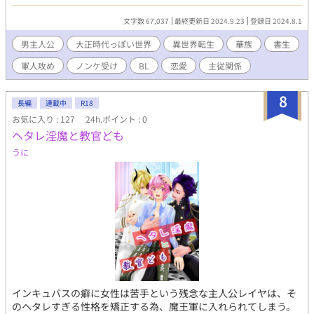
横たわっていた。 樹が夢でも見ている心地でいると、女中の花が
現れて、樹のことを「早乙女さん」と呼んだ。 頭がぼうっとして
文字数 67,037
最終更新日 2024.9.23
登録日 2024.8.1
何も考えられず、強い睡魔に襲われ、眠りに落ちようとしていた
樹の前に、国防色の軍服を身にまとった偉丈夫――花ヶ前梗一郎
男主人公
大正時代っぽい世界
異世界転生
華族
書生
（はながさきこういちろう）が現れた。 樹の名を切なそうに呼び
軍人攻め
ノンケ受け
BL
恋愛
主従関係
ながら近づいてきた梗一郎。驚いた樹は抵抗することもできず、
梗一郎に抱き締められる。すると突然、想像を絶する頭痛に襲わ
れた樹は、絶叫したのちに意識を失ってしまう。 そして気がつけ
8
長編
連載中
R18
ば、重力が存在しない、真っ白な空間に浮かんでいた。そこで樹
お気に入り : 127
24h.ポイント : 0
は、自分によく似た容姿の少年に出会う。 少年の正体は、早乙女
ヘタレ淫魔と教官ども
樹の肉体を借りた、死を司る神――タナトスだった。そしてもう
一柱、タナトスよりも小柄な少女、生を司る神――ビオスが現れ
うに
る。 ビオスが言うには、樹は『異世界転生』をしたのだという。
そして転生後の肉体の記憶は、特定の条件下で徐々に蘇ると告げ
られ、樹は再び異世界で目を覚ます。 樹が目覚めると、梗一郎が
涙を流していた。 「樹が生きていて、本当によかった……！」 そ
う言って、梗一郎が樹の額に口付けた瞬間、樹の脳内に早乙女樹
の幼少期と思われる映像が流れ、眠るように意識を失う。 『特定
の条件下』とは、梗一郎との愛ある接触のことだった。 無事にひ
とつ目の記憶を取り戻した樹は、公家華族・花ヶ前伯爵家お抱え
の書生（画家見習い）・『早乙女樹』を演じながら、花ヶ前家で
生活を送る。 スペイン風邪による後遺症で『記憶喪失』になって
インキュバスの癖に女性は苦手という残念な主人公レイヤは、そ
しまった樹を心配して見舞いに来たのは、楚々とした容貌の美少
のヘタレすぎる性格を矯正する為、魔王軍に入れられてしまう。
女――梗一郎の妹である、花ヶ前椿子だった。 樹は驚愕に目を見