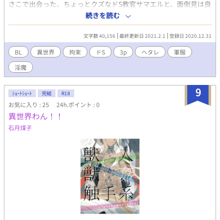
さこで出会った、ちょっとクズなドS教官サマエルと、面倒見は良
開いた。 目の前に立つ少女は、樹が描いた人物画。 『大正乙女』
いが何となくチャラい副教官ベリアルによって扱かれ、 時に襲
そのままの姿形だったのである。 なんと樹は、自分が描いた油画
続きを読む
い、時に襲われながらちょっとだけ成長していく ３Ｐボーイズラ
の世界に異世界転生していたのだ。 梗一郎と恋仲であった早乙女
ブ物語。
樹として転生してしまった樹（ノンケ）は、男と恋愛なんて出来
文字数 40,156
最終更新日 2021.2.1
登録日 2020.12.31
るはずがないと、記憶喪失を理由に梗一郎と距離を置くが……。
BL
異世界
拘束
ドS
3p
ヘタレ
軍服
淫魔
9
ｼｮｰﾄｼｮｰﾄ
完結
R18
お気に入り : 25
24h.ポイント : 0
異世界わん！！
石月煤子