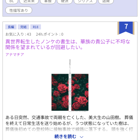
BL
近未来
軍服
硬派
シリアス
退廃
性描写あり
7
長編
完結
R18
お気に入り : 43
24h.ポイント : 0
異世界転生したノンケの書生は、華族の貴公子に不埒な
関係を望まれているが回避したい。
アナマチア
ある日突然、交通事故で両親を亡くした、美大生の山田樹。 葬儀
を終えて日常生活を送り始めるが、うつ状態になっていた樹は、
葬儀後初めての登校時に接触事故で線路に落下する。 頭を強く打
ち付けて視界が暗転し、目覚めると、見知らぬ部屋の布団の中に
続きを読む