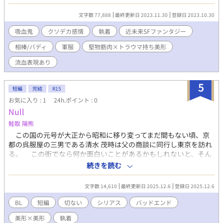
か。 その行動の裏に、隠された本当の理由とは――。 これ
は、ただ好きな人に✕‬されたいだけの物語。
文字数 77,888
最終更新日 2023.11.30
登録日 2023.10.30
━━━━━━━━━━━━━━━ 堅物筋肉×トラウマ持ち美形
生物兵器にされた青年達が、閉鎖的な環境下で互いを慈しみ合
吸血鬼
クソデカ感情
執着
近未来SFファンタジー
い、いつしか特別な関係になっていくお話。 前半と後半で視点
相棒/バディ
軍服
堅物筋肉×トラウマ持ち美形
主が変わります。 前半を出題編とするなら、後半が解答編。
BLみが出てくるのは後半からです(遅) ・近未来SFファンタジーBL
流血表現あり
・流血表現、軽度の性表現、鬱展開有り ・表紙は自作(アイビスペ
イント素材使用) 全35話。約7万5千字。
5
短編
完結
R15
お気に入り : 1
24h.ポイント : 0
Null
鮭取 陽熊
この国の元号が大正から昭和に移り変ってまだ間もない頃、京
都の呉服屋の三男である清水 茂時は父の商談に同行し東京を訪れ
る。 この街でなら何か面白いことがあるかもしれないと、そん
なぼんやりとした期待を胸に一人街を探索する茂時は、そこで軍
続きを読む
服を身にまとった美しい青年、國崎 巽と出会う。 そしてその出
会いが、茂時の運命を狂わせてゆく。 ※前作『アキレギアの幸
文字数 14,610
最終更新日 2025.12.6
登録日 2025.12.6
福』の主人公2人の前世を描いた作品です。そのため読前か読後ど
ちらかにそちらを読むことをおすすめします。 ※なんでもありの
BL
短編
切ない
シリアス
バッドエンド
方向け ※死ネタあり
美形×美形
執着