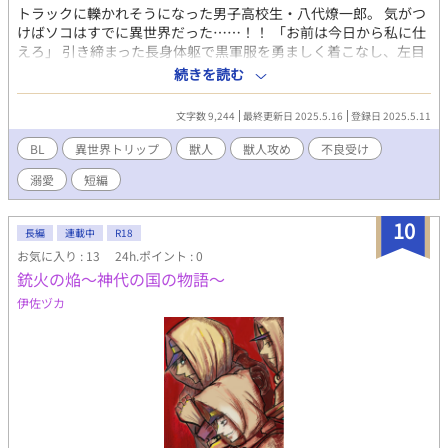
トラックに轢かれそうになった男子高校生・八代燎一郎。 気がつ
けばソコはすでに異世界だった……！！ 「お前は今日から私に仕
えろ」 引き締まった長身体躯で黒軍服を勇ましく着こなし、左目
に眼帯をつけた獣人・カミュに命じられた燎一郎であったが。
続きを読む
「ふざけんじゃねぇッ今すぐこの首輪外しやがれッつぅかここど
こだよッああッッ！？」 茶金髪頭で両耳ピアスのヤンキーくん、
文字数 9,244
最終更新日 2025.5.16
登録日 2025.5.11
急すぎる異世界トリップに怯えて縮こまるようなタマじゃあなか
った……。 「なんでそんなモン、俺につけやがった、カミュ」
BL
異世界トリップ
獣人
獣人攻め
不良受け
「一目見て私の伴侶にしたいと思ったからだ」 ■ワンコ獣人×不
溺愛
短編
良男子■ ■表紙イラストは[ジュエルセイバーFREE]様のフリーコ
ンテンツを利用しています http://www.jewel-s.jp/
10
長編
連載中
R18
お気に入り : 13
24h.ポイント : 0
銃火の焔～神代の国の物語～
伊佐ヅカ