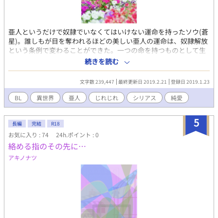
亜人というだけで奴隷でいなくてはいけない運命を持ったソウ(蒼
星)。誰しもが目を奪われるほどの美しい亜人の運命は、奴隷解放
という条例で変わることができた。一つの命を持つものとして生
きていくことを選択したソウは、ただ平凡な日常を愛して日々を
続きを読む
過ごしていた。そんな中で知り合った盲目の青年アマネと距離を
測りながらも、次第に叶わない想いに目覚める。それはソウにと
文字数 239,447
最終更新日 2019.2.21
登録日 2019.1.23
っての初恋だった。目に見えるものだけが全てではないと考える
アマネに、しかし言葉の行き違いで伝わらず、ソウは自身が亜人
BL
異世界
亜人
じれじれ
シリアス
純愛
であることを伝えられないまま悩む――ただ穏やかに暮らしてい
たかったソウにとって、この気持ちは神からの祝福の贈り物なの
5
か、それとも苦悩という贈り物なのか。＊＊＊緩やかにお話は進
長編
完結
R18
みます。また、ストーリー重視で進み、ほとんどの性描写は後半
お気に入り : 74
24h.ポイント : 0
になります。一部、それほど重くはないつもりですが無理矢理な
絡める指のその先に…
表現が含まれる予定でもあります。苦手な方はご遠慮くださいま
アキノナツ
すようお願い致します。登場人物の中に、主人公の家族的存在で
女性が出てきます。ご了承ください。