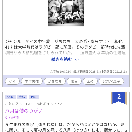
ジャンル ゲイの中年愛 がちむち 太め系 <あらすじ> 和也
41才は大学時代はラグビー部に所属。そのラグビー部時代に先輩
槙田からの精処理をさせられていた。 血気盛んな年頃の性処理
という名目でありながらそこに生じた淡い恋心と行き違い。 20
続きを読む
年の時を経て偶然の再会を果たした和也と槙田、そして槙田の教
え子達を交えて絡み合っていく情事、屈折していく愛情、様々な
文字数 196,936
最終更新日 2025.8.8
登録日 2021.5.28
出会いとセックスを通じて変化していく和也。 中年男の甘く切
なく大胆にエロく、ダブル不倫の恋の行方はどうなるのか。 ⚠️ゲ
ゲイ
中年男性
がちむち
親父
太め
父親×息子
イの恋愛小説で、性描写も多く含まれます。完結後も校正により
小説の内容が若干の変化することがあります。ご了承いただきた
2
くお願いします。 ⚠️様々な方に難なく読んでいただきたく、「ル
短編
完結
R18
ビ・ふりがな」を多く振っております。 (現在随時進行中) ⚠️現在
お気に入り : 120
24h.ポイント : 21
作品は完結中ですが、まだまだ誤字脱字も多く、校正は途中経過
八月は僕のつがい
です。内容なども若干変わることもあります。あらかじめご了承
やなぎ怜
ください。 ⚠️作品を前編・後編の二部構成にしました。
冬生まれの雪宗（ゆきむね）は、だからかは定かではないが、夏
に弱い。そして夏の月を冠する八月（はつき）にも、弱かった。α