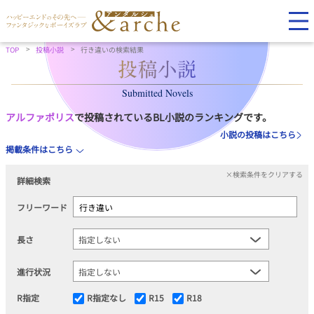
TOP
投稿小説
行き違いの検索結果
Submitted Novels
アルファポリス
で投稿されているBL小説のランキングです。
小説の投稿はこちら
掲載条件はこちら
×検索条件をクリアする
詳細検索
フリーワード
長さ
進行状況
R指定
R指定なし
R15
R18