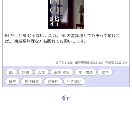
BLだけどBLじゃないナニカ。 NLの変異種とでも思って頂けれ
ば。 束縛系無理な方右回れでお願いします。
文字数 1,289
最終更新日 2023.5.6
登録日 2023.5.6
BL
短編
恋愛
束縛･執着
年下攻め
軟禁
日常
現代日本
耽美的
行き違い
6
件