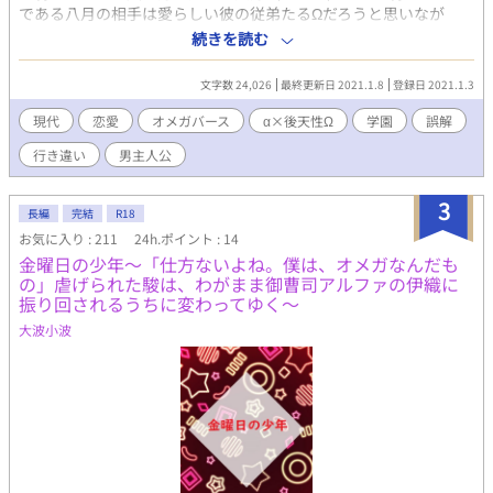
である八月の相手は愛らしい彼の従弟たるΩだろうと思いなが
ら、平凡なβの雪宗は八月との関係を続けていた。八月が切り出す
続きを読む
までは、このぬるま湯につかったような関係を終わらせてやらな
い。そう思っていた雪宗だったが……。 ※オメガバース。性描写
文字数 24,026
最終更新日 2021.1.8
登録日 2021.1.3
は薄く、主人公は面倒くさい性格です。
現代
恋愛
オメガバース
α×後天性Ω
学園
誤解
行き違い
男主人公
3
長編
完結
R18
お気に入り : 211
24h.ポイント : 14
金曜日の少年～「仕方ないよね。僕は、オメガなんだも
の」虐げられた駿は、わがまま御曹司アルファの伊織に
振り回されるうちに変わってゆく～
大波小波