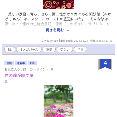
貧しい家庭に育ち、さらに第二性がオメガである御影 駿（みか
げ しゅん）は、スクールカーストの底辺にいた。 そんな駿は、
思いきって憧れの生徒会書記・篠崎（しのざき）にラブレターを
書く。 だが、ちょっとした行き違いで、その手紙は生徒会長・
続きを読む
天宮司 伊織（てんぐうじ いおり）の手に渡ってしまった。 駿に
興味を持った伊織は、彼を新しい玩具にしようと、従者『金曜日
文字数 69,904
最終更新日 2023.11.21
登録日 2023.11.11
の少年』に任命するが、そのことによってお互いは少しずつ変わ
ってゆく。
BL
オメガバース
溺愛
切ない
学園
4
長編
連載中
R18
お気に入り : 29
24h.ポイント : 0
君の瞳が映す華
凪