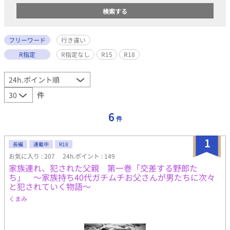
フリーワード
行き違い
R指定
R指定なし
R15
R18
件
6
件
1
長編
連載中
R18
お気に入り : 207
24h.ポイント : 149
家族連れ、犯された父親 第一巻「交差する野郎た
ち」 〜家族持ち40代ガチムチお父さんが男たちに次々
と犯されていく物語〜
くまみ