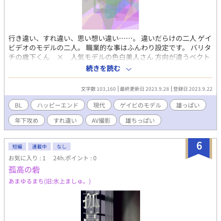
行き違い、すれ違い、思い想い違い……。 違いだらけの二人 ゲイ
ビデオのモデルの二人。 職業的な事はふんわり設定です。 バリタ
チの歳下くん × 人気モデルの色白美人さん 方向が違うベクト
ルは交差しそうでしない。絡んでそうで絡まない。 身体は繋がる
続きを読む
のに、何かがすれ違ってしまう二人のお話。 R18はタイトルの後
ろに ※ をつけます。 固定CP以外との絡みあります。(仕事的
文字数 103,160
最終更新日 2023.9.28
登録日 2023.9.22
な？) なんでもありの方向けでよろしくお願いします。 (全12話＋
後話。スピンオフ的な後話【脇道】全5話、【合流】全４話 後…
BL
ハッピーエンド
現代
ゲイビのモデル
雄っぱい
未定) 【スピンオフ的な後話】 《脇道》あらすじ 処女をどうにか
年下攻め
すれ違い
AV撮影
雄ちっぱい
したい合法ショタのDD。グルグル悩んでゲイビの人に頼む事にな
って。ココに猫耳メガネの合法ショタ降臨！ 《合流》あらすじ 合
法ショタの仔猫ちゃんが本編メンバーにガッツリ参加していくお
6
短編
連載中
なし
話。体格差の年の差カップル誕生か？ ペタ胸の雄ちっぱいの合
お気に入り : 1
24h.ポイント : 0
法ショタの身体を目一杯使っちゃうよ。
孤高の砦
あまゆるまち(旧:氷上ましゅ。)