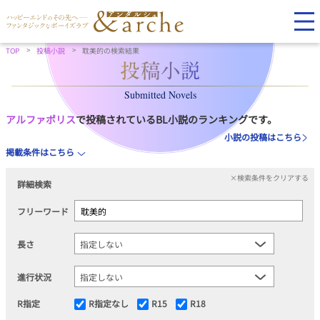
TOP
投稿小説
耽美的の検索結果
Submitted Novels
アルファポリス
で投稿されているBL小説のランキングです。
小説の投稿はこちら
掲載条件はこちら
×検索条件をクリアする
詳細検索
フリーワード
長さ
進行状況
R指定
R指定なし
R15
R18