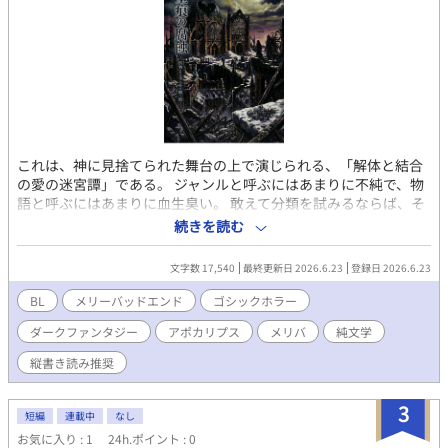
これは、神に見捨てられた舞台の上で演じられる、「解体と結合
の愛の迷宮譚」である。 ジャンルと呼ぶにはあまりに不純で、物
語と呼ぶにはあまりに血生臭い。 敢えて分類を試みるならば、そ
れは「背徳的ゴシック・ホラー」であり、同時に「耽美的な心中
続きを読む
未遂の連鎖」でもある。 鏡が割れるたびに増殖する自分自身のよ
うに、物語は「愛」という名の執着を、解剖用メスで執拗に切り
文字数 17,540
最終更新日 2026.6.23
登録日 2026.6.23
裂いていく。そこにあるのは、騎士と王子という神話的な対比を
解体し、汚泥と化した肉体の中で再構築する、悪魔的なまでの
BL
メリーバッドエンド
ゴシックホラー
「自己同一性の消失」だ。 これは、観客を想定しない見世物小屋
ダークファンタジー
アポカリプス
メリバ
純文学
の情景である。 愛し合う二人が、個体であることをやめ、互いの
臓器を糧とし、境界線を食い破り、最終的には「一つの怪物」と
縦書き読み推奨
して完成することを目指す――そう、これは「終わりのない二人
だけの密室劇」なのだ。 そこには、希望という名の出口は用意さ
3
れていない。 あるのは、崩壊しゆく世界を背景に、毒の薔薇を撒
短編
連載中
なし
き散らしながら踊る、永遠の葬列だけ。 したがって、この物語を
お気に入り : 1
24h.ポイント : 0