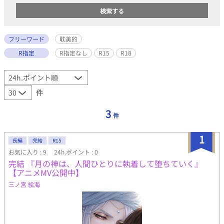
フリーワード
耽美的
R指定
R指定なし
R15
R18
件
3
件
1
長編
完結
R15
お気に入り : 9
24h.ポイント : 0
完結 『月の神は、人間ひとりに執着して堕ちていく』
【アニメMV公開中】
三ノ宮 絵海