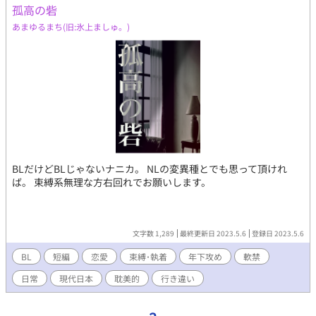
愛する者は、観客ではなく、自らもまたその暗闇に溶け込もうと
孤高の砦
する「共犯者」でなければならない。 ようこそ。 ここは時計の針
あまゆるまち(旧:氷上ましゅ。)
が錆びつき、午前四時で停止したままの、美しくも腐り果てた魂
たちのための避難所である。
BLだけどBLじゃないナニカ。 NLの変異種とでも思って頂けれ
ば。 束縛系無理な方右回れでお願いします。
文字数 1,289
最終更新日 2023.5.6
登録日 2023.5.6
BL
短編
恋愛
束縛･執着
年下攻め
軟禁
日常
現代日本
耽美的
行き違い