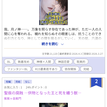
我、月ノ神──。 万象を照らす存在であった神が、ただ一人の人
間に心を奪われる。 穢れを知らぬその眼差しは、抗うことのでき
ぬ引力となり、神としての理を揺るがしていく。 天の掟、六道の
秩序、与えられた役割。 そのすべてを理解しながら、それでも選
続きを読む
んだのは──たった一人の存在だった。 万人を照らすはずの光
は、やがて一人だけを射抜くものへと変わる。 神の座を捨て、罪
文字数 21,120
最終更新日 2026.4.3
登録日 2026.3.27
を背負い、堕ちていく月ノ神。 神が堕ちるその瞬間に宿る、狂お
しいほど純粋な愛。 © 2026 三ノ宮絵海 All Rights Reserved.
BL
執着攻め
神様×人間
神話恋愛
耽美的
ファンタジーBL
R15要素若干あり
依存関係
完結
2
短編
完結
なし
お気に入り : 1
24h.ポイント : 0
聖痕の腐蝕 —供物となった王と死を纏う獣—
紫紫ヶ岳紫門