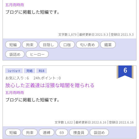
五月雨時雨
ブログに掲載した短編です。
文字数 1,879
最終更新日 2021.9.3
登録日 2021.9.3
短編
拘束
目隠し
口枷
匂い責め
媚薬
袋詰め
ヒーロー
6
ｼｮｰﾄｼｮｰﾄ
完結
R18
お気に入り : 6
24h.ポイント : 0
放心した正義達は淫猥な暗闇を贈られる
五月雨時雨
ブログに掲載した短編です。
文字数 1,622
最終更新日 2022.6.16
登録日 2022.6.16
短編
拘束
連縛
69
捜査員
袋詰め