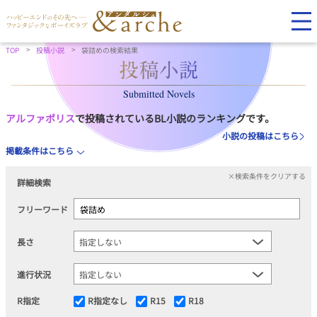
TOP
投稿小説
袋詰めの検索結果
Submitted Novels
アルファポリス
で投稿されているBL小説のランキングです。
小説の投稿はこちら
掲載条件はこちら
×検索条件をクリアする
詳細検索
フリーワード
長さ
進行状況
R指定
R指定なし
R15
R18