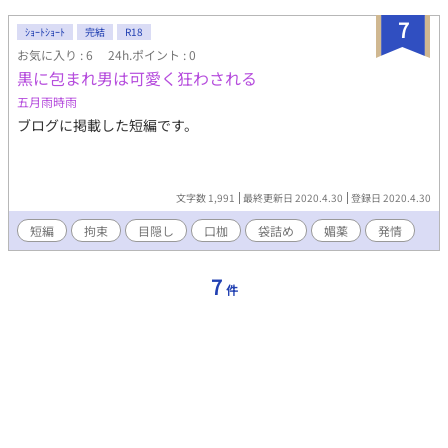
7
ｼｮｰﾄｼｮｰﾄ
完結
R18
お気に入り : 6
24h.ポイント : 0
黒に包まれ男は可愛く狂わされる
五月雨時雨
ブログに掲載した短編です。
文字数 1,991
最終更新日 2020.4.30
登録日 2020.4.30
短編
拘束
目隠し
口枷
袋詰め
媚薬
発情
7
件