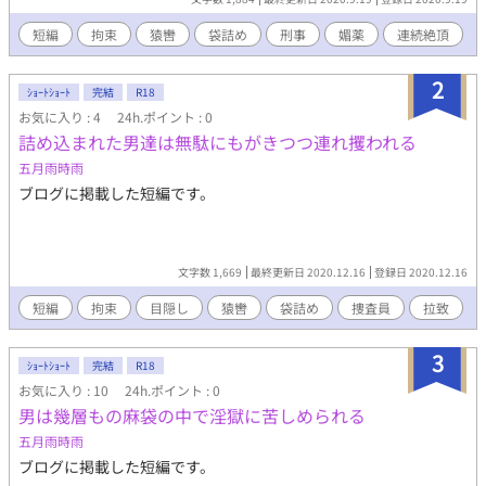
短編
拘束
猿轡
袋詰め
刑事
媚薬
連続絶頂
2
ｼｮｰﾄｼｮｰﾄ
完結
R18
お気に入り : 4
24h.ポイント : 0
詰め込まれた男達は無駄にもがきつつ連れ攫われる
五月雨時雨
ブログに掲載した短編です。
文字数 1,669
最終更新日 2020.12.16
登録日 2020.12.16
短編
拘束
目隠し
猿轡
袋詰め
捜査員
拉致
3
ｼｮｰﾄｼｮｰﾄ
完結
R18
お気に入り : 10
24h.ポイント : 0
男は幾層もの麻袋の中で淫獄に苦しめられる
五月雨時雨
ブログに掲載した短編です。