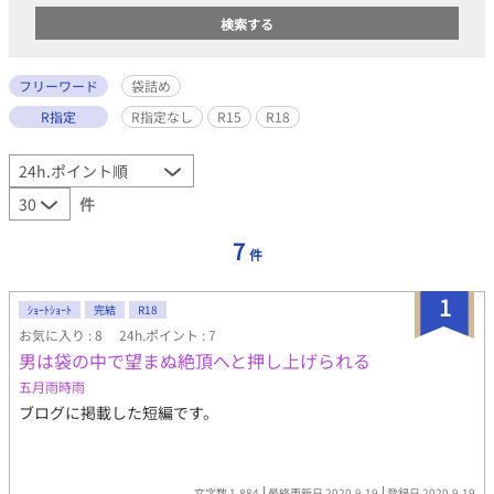
フリーワード
袋詰め
R指定
R指定なし
R15
R18
件
7
件
1
ｼｮｰﾄｼｮｰﾄ
完結
R18
お気に入り : 8
24h.ポイント : 7
男は袋の中で望まぬ絶頂へと押し上げられる
五月雨時雨
ブログに掲載した短編です。
文字数 1,884
最終更新日 2020.9.19
登録日 2020.9.19