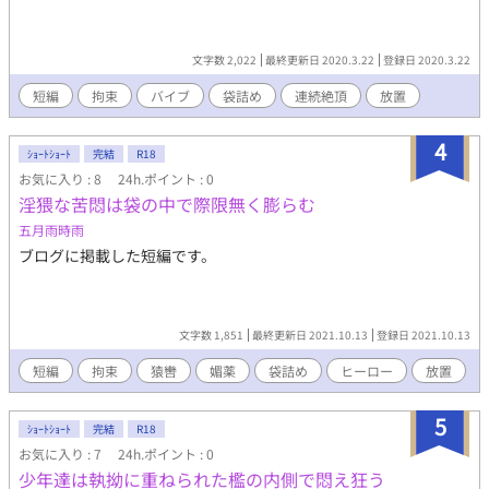
文字数 2,022
最終更新日 2020.3.22
登録日 2020.3.22
短編
拘束
バイブ
袋詰め
連続絶頂
放置
4
ｼｮｰﾄｼｮｰﾄ
完結
R18
お気に入り : 8
24h.ポイント : 0
淫猥な苦悶は袋の中で際限無く膨らむ
五月雨時雨
ブログに掲載した短編です。
文字数 1,851
最終更新日 2021.10.13
登録日 2021.10.13
短編
拘束
猿轡
媚薬
袋詰め
ヒーロー
放置
5
ｼｮｰﾄｼｮｰﾄ
完結
R18
お気に入り : 7
24h.ポイント : 0
少年達は執拗に重ねられた檻の内側で悶え狂う