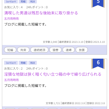
5
ｼｮｰﾄｼｮｰﾄ
完結
R18
お気に入り : 4
24h.ポイント : 0
満喫した男達は残忍な後始末に取り掛かる
五月雨時雨
ブログに掲載した短編です。
文字数 2,040
最終更新日 2023.3.10
登録日 2023.3.10
短編
拘束
連続絶頂
猿轡
連縛
放置
6
ｼｮｰﾄｼｮｰﾄ
完結
R18
お気に入り : 2
24h.ポイント : 0
淫猥な地獄は狭く暗く匂い立つ箱の中で繰り広げられる
五月雨時雨
ブログに掲載した短編です。
文字数 1,721
最終更新日 2022.3.8
登録日 2022.3.8