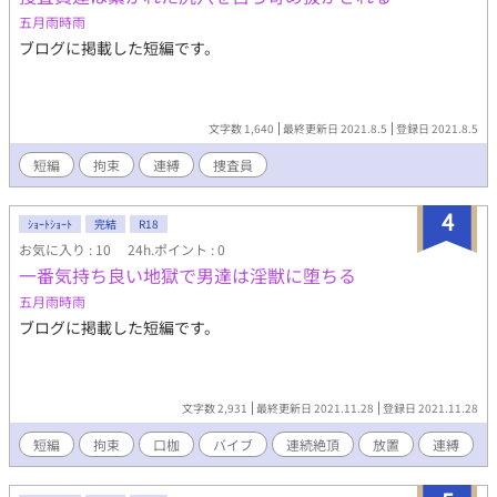
五月雨時雨
ブログに掲載した短編です。
文字数 1,640
最終更新日 2021.8.5
登録日 2021.8.5
短編
拘束
連縛
捜査員
4
ｼｮｰﾄｼｮｰﾄ
完結
R18
お気に入り : 10
24h.ポイント : 0
一番気持ち良い地獄で男達は淫獣に堕ちる
五月雨時雨
ブログに掲載した短編です。
文字数 2,931
最終更新日 2021.11.28
登録日 2021.11.28
短編
拘束
口枷
バイブ
連続絶頂
放置
連縛