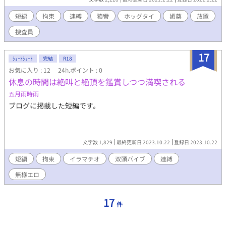
短編
拘束
連縛
猿轡
ホッグタイ
媚薬
放置
捜査員
17
ｼｮｰﾄｼｮｰﾄ
完結
R18
お気に入り : 12
24h.ポイント : 0
休息の時間は絶叫と絶頂を鑑賞しつつ満喫される
五月雨時雨
ブログに掲載した短編です。
文字数 1,829
最終更新日 2023.10.22
登録日 2023.10.22
短編
拘束
イラマチオ
双頭バイブ
連縛
無様エロ
17
件