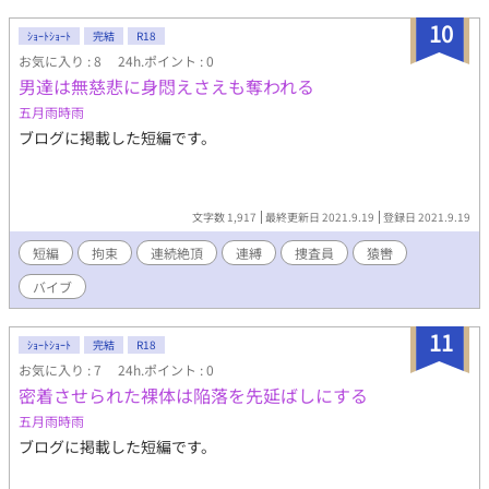
10
ｼｮｰﾄｼｮｰﾄ
完結
R18
お気に入り : 8
24h.ポイント : 0
男達は無慈悲に身悶えさえも奪われる
五月雨時雨
ブログに掲載した短編です。
文字数 1,917
最終更新日 2021.9.19
登録日 2021.9.19
短編
拘束
連続絶頂
連縛
捜査員
猿轡
バイブ
11
ｼｮｰﾄｼｮｰﾄ
完結
R18
お気に入り : 7
24h.ポイント : 0
密着させられた裸体は陥落を先延ばしにする
五月雨時雨
ブログに掲載した短編です。