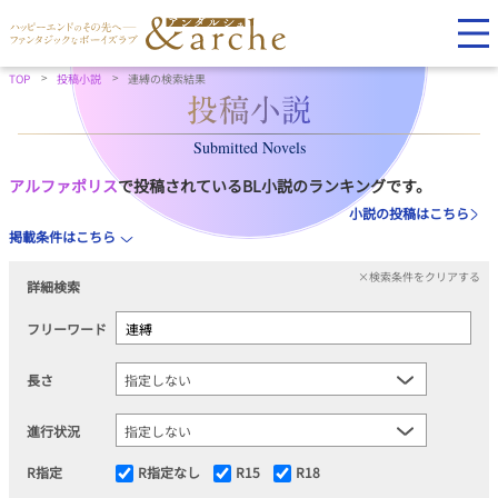
TOP
投稿小説
連縛の検索結果
Submitted Novels
アルファポリス
で投稿されているBL小説のランキングです。
小説の投稿はこちら
掲載条件はこちら
×検索条件をクリアする
詳細検索
フリーワード
長さ
進行状況
R指定
R指定なし
R15
R18