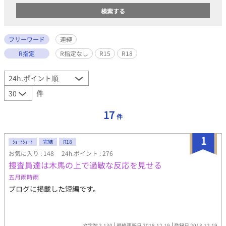
フリーワード
連縛
R指定
R指定なし
R15
R18
件
17
件
1
ｼｮｰﾄｼｮｰﾄ
完結
R18
お気に入り : 148
24h.ポイント : 276
捜査員達は木馬の上で過敏な反応を見せる
五月雨時雨
ブログに掲載した短編です。
文字数 2,130
最終更新日 2018.12.19
登録日 2018.12.19