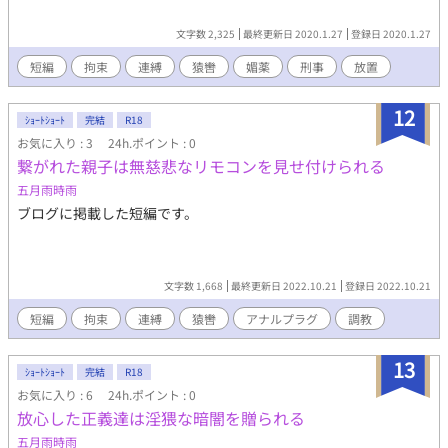
文字数 2,325
最終更新日 2020.1.27
登録日 2020.1.27
短編
拘束
連縛
猿轡
媚薬
刑事
放置
12
ｼｮｰﾄｼｮｰﾄ
完結
R18
お気に入り : 3
24h.ポイント : 0
繋がれた親子は無慈悲なリモコンを見せ付けられる
五月雨時雨
ブログに掲載した短編です。
文字数 1,668
最終更新日 2022.10.21
登録日 2022.10.21
短編
拘束
連縛
猿轡
アナルプラグ
調教
13
ｼｮｰﾄｼｮｰﾄ
完結
R18
お気に入り : 6
24h.ポイント : 0
放心した正義達は淫猥な暗闇を贈られる
五月雨時雨