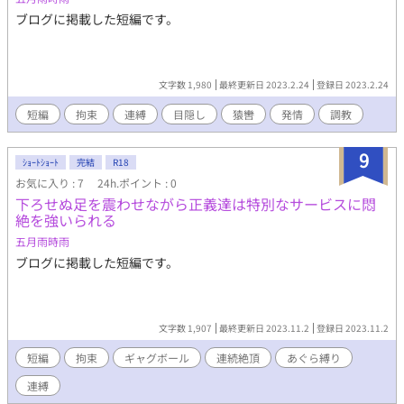
ブログに掲載した短編です。
文字数 1,980
最終更新日 2023.2.24
登録日 2023.2.24
短編
拘束
連縛
目隠し
猿轡
発情
調教
9
ｼｮｰﾄｼｮｰﾄ
完結
R18
お気に入り : 7
24h.ポイント : 0
下ろせぬ足を震わせながら正義達は特別なサービスに悶
絶を強いられる
五月雨時雨
ブログに掲載した短編です。
文字数 1,907
最終更新日 2023.11.2
登録日 2023.11.2
短編
拘束
ギャグボール
連続絶頂
あぐら縛り
連縛