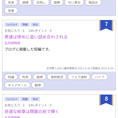
拘束
連縛
目隠し
猿轡
匂い責め
箱詰め
放置
7
ｼｮｰﾄｼｮｰﾄ
完結
R18
お気に入り : 6
24h.ポイント : 0
男達は惨めに追い詰め合わされる
五月雨時雨
ブログに掲載した短編です。
文字数 1,646
最終更新日 2021.9.30
登録日 2021.9.30
短編
拘束
連縛
連続絶頂
フェラ強制
バイブ
ギャグボール
観察
8
ｼｮｰﾄｼｮｰﾄ
完結
R18
お気に入り : 3
24h.ポイント : 0
非道な紋章は顔面の前で輝く
五月雨時雨