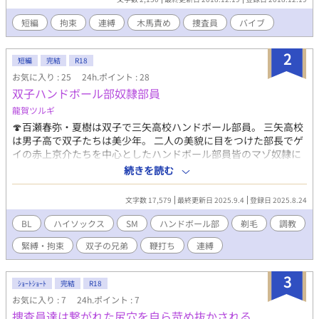
短編
拘束
連縛
木馬責め
捜査員
バイブ
2
短編
完結
R18
お気に入り : 25
24h.ポイント : 28
双子ハンドボール部奴隷部員
龍賀ツルギ
🍄百瀬春弥・夏樹は双子で三矢高校ハンドボール部員。 三矢高校
は男子高で双子たちは美少年。 二人の美貌に目をつけた部長でゲ
イの赤上京介たちを中心としたハンドボール部員皆のマゾ奴隷に
されてしまっていた。 インターハイ県予選で敗れた責任を追及さ
続きを読む
れて、ハンドボール部員たちからペナルティーのお仕置き調教を
受ける春弥と夏樹。 実の双子でありながらハンドボール美少年同
文字数 17,579
最終更新日 2025.9.4
登録日 2025.8.24
士で身体を貪り合う背徳淫戯🩵💚 😺スポーツ少年SM。今度はハ
ンドボール部です。 双子の美少年百瀬春弥、夏樹が主人公。 僕の
BL
ハイソックス
SM
ハンドボール部
剃毛
調教
作品ですからこの世界線のハンドボール部では短めのショートパ
緊縛・拘束
双子の兄弟
鞭打ち
連縛
ンツにハイソックス💞 当然春弥、夏樹の美少年兄弟二人もハイソ
ックス裸で調教を受けます。 文字数少なくショートショートでま
とめて行きたいと思ってましたが… 結局短編の長さになってしま
3
ｼｮｰﾄｼｮｰﾄ
完結
R18
い自分の構成力不足に呆れる思いです😓
お気に入り : 7
24h.ポイント : 7
捜査員達は繋がれた尻穴を自ら苛め抜かされる