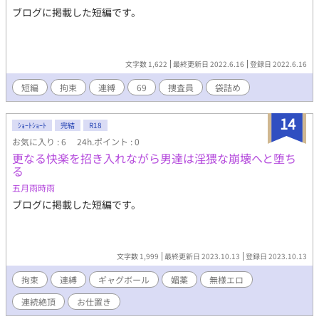
ブログに掲載した短編です。
文字数 1,622
最終更新日 2022.6.16
登録日 2022.6.16
短編
拘束
連縛
69
捜査員
袋詰め
14
ｼｮｰﾄｼｮｰﾄ
完結
R18
お気に入り : 6
24h.ポイント : 0
更なる快楽を招き入れながら男達は淫猥な崩壊へと堕ち
る
五月雨時雨
ブログに掲載した短編です。
文字数 1,999
最終更新日 2023.10.13
登録日 2023.10.13
拘束
連縛
ギャグボール
媚薬
無様エロ
連続絶頂
お仕置き