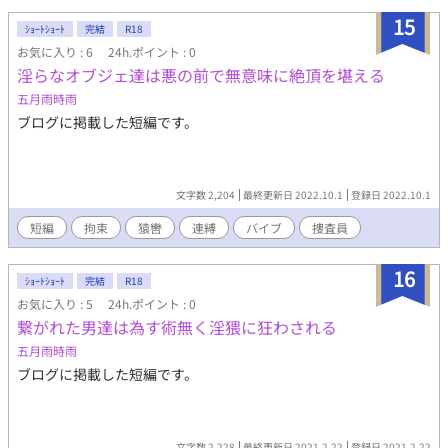
15
ｼｮｰﾄｼｮｰﾄ
完結
R18
お気に入り : 6
24h.ポイント : 0
淫らなオブジェ達は悪の前で無意味に絶頂を堪える
五月雨時雨
ブログに掲載した短編です。
文字数 2,204
最終更新日 2022.10.1
登録日 2022.10.1
短編
拘束
猿轡
連縛
バイブ
捜査員
16
ｼｮｰﾄｼｮｰﾄ
完結
R18
お気に入り : 5
24h.ポイント : 0
繋がれた男達は為す術無く淫猥に狂わされる
五月雨時雨
ブログに掲載した短編です。
文字数 2,228
最終更新日 2021.2.22
登録日 2021.2.22