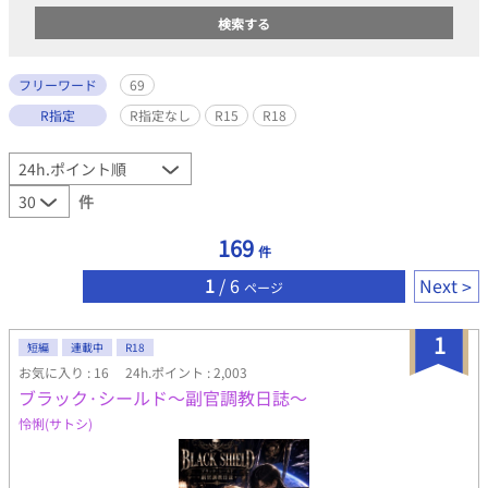
フリーワード
69
R指定
R指定なし
R15
R18
件
169
件
1
/ 6
Next
ページ
1
短編
連載中
R18
お気に入り : 16
24h.ポイント : 2,003
ブラック·シールド～副官調教日誌～
怜悧(サトシ)