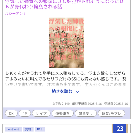
さい。 ※小説の無断転載・無断使用・自作発言も禁止です。 【追
浮気した姉貴への報復にＪＣ妹犯かされそうになったＤ
ロフィール／裏設定／後日談など)
記】 閲覧やお気に入り等、ありがとうございます。 のんびり更新
Ｋが身代わり輪姦される話
https://ato1125.fanbox.cc/ ・アンケート（無料／全問回答不
ですが、よければ最後までお付き合いいただけると幸いです。
ルシーアンナ
要）(約3〜5分程度)
https://docs.google.com/forms/d/1LA7stg2YhLpRWLgIMDvXwGv9v
ZI1v3mG69QZFaI/viewform ・マシュマロ（感想など）
https://marshmallow-qa.com/o5nica2eaphly4s?
t=KDh5n5&utm_medium=url_text&utm_source=promotion
※誤字脱字・表現の修正はサイレントで行う場合があります。
※タグは定期的に整理します。 ※批判・中傷コメントはご遠慮
ください。
ＤＫくんがヤラれて勝手にメス堕ちしてる、♡まき散らしながら
アホみたいに叫んでるセリフだけのSSにも満たない感じです。 勢
いだけで書いてます。 オホ声も出てます。 主人公くんはこのまま
メス男子になってください。 たぶん姉貴は反省しないし、妹も大
続きを読む
して感謝してないし、ヤカラどもは最初からＤＫ弟狙いだと思
う。 Pixiv https://www.pixiv.net/novel/show.php?
文字数 2,449
最終更新日 2025.6.16
登録日 2025.6.16
id=25030693 ムーンライトノベルズ
https://novel18.syosetu.com/n0472kq/ fujossy
DK
4P
レイプ
快楽堕ち
雑魚受け
輪姦/モブレ
https://fujossy.jp/books/30695
23
ｼｮｰﾄｼｮｰﾄ
完結
R18