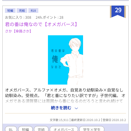
脱字報告フォーム： https://form1ssl.fc2.com/form/?
id=fcdb8998a698847f
29
短編
完結
R18
お気に入り : 308
24h.ポイント : 28
君の番は俺なので【オメガバース】
さか【傘路さか】
オメガバース、アルファ×オメガ、自覚あり幼馴染み×自覚なし
幼馴染み。受視点。 「君と番になりたい訳ですが」子世代編。 オ
メガである須賀葵には周囲から番になるのだろうと言われ続けて
いるアルファの幼馴染みがいる。発情期を迎えるにあたって幼馴
続きを読む
染みから離れようとするのだが、どうやら相手は自分から目を離
すつもりはないらしい。 ※妊娠についてのあれこれがありますの
文字数 15,911
最終更新日 2020.10.2
登録日 2020.10.2
で苦手な方はご注意ください。 ※小説の文章をコピーして無断で
使用したり、登場人物名を版権キャラクターに置き換えた二次創
BL
短編
完結
オメガバース
学生×学生