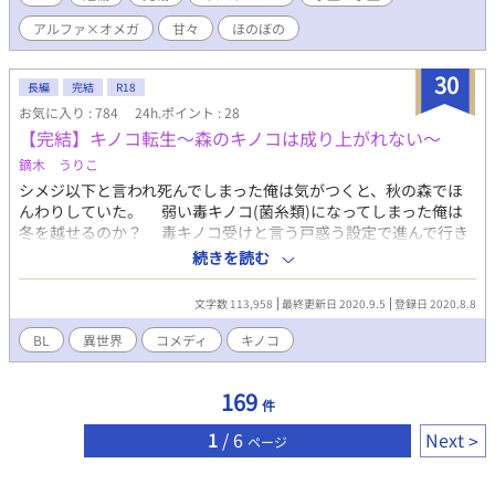
作小説への転用は一部分であってもお断りします。 無断使用を発
アルファ×オメガ
甘々
ほのぼの
見した場合には、警告をおこなった上で、悪質な場合は法的措置
をとる場合があります。 自サイト： https://sakkkkkkkkk.lsv.jp/
誤字脱字報告フォーム： https://form1ssl.fc2.com/form/?
30
長編
完結
R18
id=fcdb8998a698847f
お気に入り : 784
24h.ポイント : 28
【完結】キノコ転生〜森のキノコは成り上がれない〜
鏑木 うりこ
シメジ以下と言われ死んでしまった俺は気がつくと、秋の森でほ
んわりしていた。 弱い毒キノコ(菌糸類)になってしまった俺は
冬を越せるのか？ 毒キノコ受けと言う戸惑う設定で進んで行き
ます。少しサイコな回もあります。 完結致しました。 物凄くゆる
続きを読む
いです。 設定もゆるいです。 シリアスは基本的家出して帰って来
ません。 キノコだけどR18です。公園でキノコを見かけたので書
文字数 113,958
最終更新日 2020.9.5
登録日 2020.8.8
きました。作者は疲れていませんよ？＼(^-^)／ 短篇詐欺になっ
ていたのでタグ変えました_(:3 」∠)_キノコでこんなに引っ張る
BL
異世界
コメディ
キノコ
とは誰が予想したでしょうか？ このお話は小説家になろう様に
も投稿しております。 アンダルシュ様Twitter企画 お月見《うち
169
の子》推し会に小話があります。 お題・お月見
件
⇒https://www.alphapolis.co.jp/novel/804656690/606544354
1
/ 6
Next
ページ