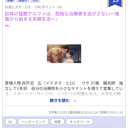
長編
連載中
R18
お気に入り : 133
24h.ポイント : 42
巨体の猛獣アルファは、孤独な治療家を逃がさない～強
姦から始まる夫婦生活～』
Aki
登場人物 井戸沼 広（イドヌマ ヒロ） ウケ 37歳 鍼灸師 独
立して1年目 自分の治療院を小さなテナントを借りて営業してい
る。スポーツマッサージや、リハビリの知識もある。大学生の時
にノンケに恋して振られて以来、一人の方が好きだなと気づきの
続きを読む
んびり一人を謳歌している。MBTIはISFP 身長177cm 体重69kg 定
期的にトレーニングをしていてしまった身体をしている。紹介で
文字数 71,955
最終更新日 2026.5.26
登録日 2026.2.26
きた患者、鷹也に迫られる。鷹也ことはかっこいいなと思いつ
つ、俺なんかに迫るわけないよなと一線を引く。接触の多い人な
BL
ハッピーエンド
溺愛
オメガバース
んだなくらいにすませて鷹也の気持ちに鈍感。ある日、鷹也から