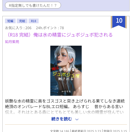
みです。 小話も完結致しました。 土日のお供になれば嬉しいで
R指定無しでも書けたんだ！？
す(*'▽'*) 小話の方もこれで完結となります。お読みいただき誠
にありがとうございました！ アンダルシュ様Twitter企画 お月見
《うちの子》推し会で小話を書いています。 お題・お月見
10
短編
完結
R18
⇒https://www.alphapolis.co.jp/novel/804656690/606544354
お気に入り : 206
24h.ポイント : 78
（R18 完結）俺は水の精霊にジュボジュボ犯される
如月紫苑
妖艶な水の精霊に奥をゴスゴスと突き上げられる果てしなき連続
絶頂のオンパレードなBLエロ短編。 あらすじ 昔からある言い
伝え。それはとある森にとてもとても美しい水の精霊が住んでい
る。その水の精霊は対価さえあればどんな願いをも叶えると。
続きを読む
主人公の男は水の精霊を探し求めて秘境の森へと入って行った。
殺された婚約者を生き返らせたくって、どんな事をもするつもり
文字数 14,186
最終更新日 2025.3.23
登録日 2025.3.15