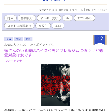
畜、SM、モブレあり ※は18R (注)はスカトロジーあり♡ ■長谷
川 東流（17歳） 182cm 78kg 脱色しすぎで灰色の髪の毛、硬
文字数 539,363
最終更新日 2021.1.17
登録日 2019.10.27
めのツンツンヘア、切れ長のキツイツリ目。 喧嘩は強すぎて敵う
相手はなし。進学校の北高に通ってはいるが、万年赤点。思考回
拘束
男前受け
ヤンキー受け
SM
モブレあり
路は単純、天然。 子供の頃から美少年だった康史を守るうちにい
スカトロ表現あり
高校生
エロ
つの間にか地元の喧嘩王と呼ばれ、北高の鬼のハセガワと周囲で
は恐れられている。(アダ名はあまり呼ばれてないが鬼平) ■日高
康史（18歳） 175cm 69kg 東流の相棒。赤茶色の天然パーマ、
12
長編
完結
R18
タレ目に泣きボクロ。かなりの美形で、東流が一緒にいないとき
お気に入り : 122
24h.ポイント : 71
はよくモデル事務所などにスカウトなどされるほど。 小さいころ
嫁さんのいる俺はハイスペ男とヤレるジムに通うけど恋
から一途に東流を思ってきたが、ついに爆発。 SM拘束物フェチ。
愛対象は女です
周りからはイケメン王子と呼ばれているが、脳内変態のため、い
ろいろかなり残念王子。 ■野口誠士(18歳) 185cm 74kg 2人の親
ルシーアンナ
友。 角刈りで黒髪。無骨そうだが、基本軽い。 空手の国体選手。
スポーツマンだがいろいろ寛容。
会員制ハッテンバ スポーツジムでハイスペ攻め漁りする既婚受け