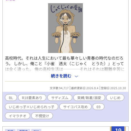
高校時代。それは人生において最も華々しい青春の時代なのだろ
う。 しかし、俺こと『小雀 透太（こじゃく とうた）』とって
は全く違った。 俺の高校生活は────それはそれは艱難辛苦に
満ちた３年間だった。 その元凶は、１人の男だった。 ようやく迎
続きを読む
えた卒業式。俺はその男に呼び出され………？ ※イジメの描写が
あるので注意。
文字数 94,717
最終更新日 2026.8.4
登録日 2025.10.30
BL
R18要素あり
サディズム
束縛/執着/溺愛
いじめ
いじめっ子×いじめられっ子
サイコパス攻め
69
イマラチオ
不憫受け
19