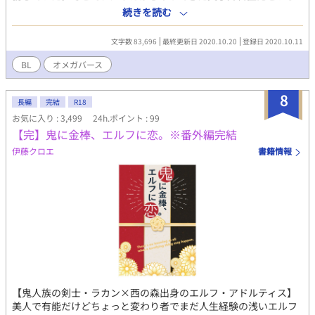
永瀬和真と出会う。永瀬の前では今まで完全に効いていた抑制剤
続きを読む
が全く効かなくて、ユキは初めてアルファを求めるオメガの熱を
感じて狂おしく身を焦がす…一方どんなオメガにも心動かされる
文字数 83,696
最終更新日 2020.10.20
登録日 2020.10.11
ことがなかった永瀬を狂わせるのもユキだけで── 表紙素材
http://touch.pixiv.net/member_illust.php?
BL
オメガバース
mode=medium&illust_id=55856941
8
長編
完結
R18
お気に入り : 3,499
24h.ポイント : 99
【完】鬼に金棒、エルフに恋。※番外編完結
伊藤クロエ
書籍情報
【鬼人族の剣士・ラカン×西の森出身のエルフ・アドルティス】
美人で有能だけどちょっと変わり者でまだ人生経験の浅いエルフ