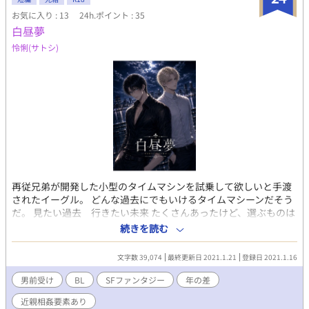
お気に入り : 13
24h.ポイント : 35
白昼夢
怜悧(サトシ)
再従兄弟が開発した小型のタイムマシンを試乗して欲しいと手渡
されたイーグル。 どんな過去にでもいけるタイムマシーンだそう
だ。 見たい過去 行きたい未来 たくさんあったけど、選ぶものは
ひとつだった。 会いたい人がいたんだ。 人物紹介 ■イーグル＝デ
続きを読む
ューン 182cm 75kg 29歳 金髪、碧眼。 すらりと高い身長。タレ目
で甘いマスク。 適当な性格と天然な言動。 総合病院の若き外科部
文字数 39,074
最終更新日 2021.1.21
登録日 2021.1.16
長。 何年か前までは宇宙の傭兵までは属していただけあって、鍛
えられた肉体をもっている。 ■ジム 180cm 69kg 黒髪 碧眼 ツリ
男前受け
BL
SFファンタジー
年の差
目で少しひねくれた性格。 逞しいとまではいかないが、綺麗な筋
近親相姦要素あり
肉をつけている。 職業不明 マフィアを相手にできるくらいの戦闘