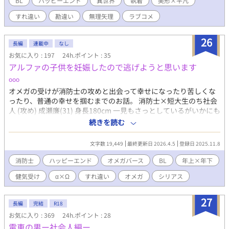
BL
ハッピーエンド
異世界
執着
美形×平凡
先に裏切ったもんな。 ガディウスの地を這う様な言葉が耳に入
すれ違い
勘違い
無理矢理
ラブコメ
る。そのまま僕は顔を引き寄せられ唇を奪われていた。 ぼ、僕
は告白するはずだったのに……。
━━━━━━━━━━━━━━━ 執着軽薄攻め×抜けてる努力家
26
長編
連載中
なし
受け 表紙はくま様からお借りしました。
お気に入り : 197
24h.ポイント : 35
https://www.pixiv.net/artworks/93263169 R18には☆を付けてま
アルファの子供を妊娠したので逃げようと思います
す。
ooo
オメガの受けが消防士の攻めと出会って幸せになったり苦しくな
ったり、普通の幸せを掴むまでのお話。 消防士×短大生のち社会
人 (攻め) 成瀬廉(31) 身長180cm 一見もさっとしているがいかにも
沼って感じの見た目。 (受け) 崎野咲久(19) 身長169cm 黒髪で特に
続きを読む
目立った容姿でもないが、顔はいい方だと思う。存在感は薄いと
思う。 オメガバースの世界線。メジャーなオメガバなので特に説
文字数 19,449
最終更新日 2026.4.5
登録日 2025.11.8
明なしに始まります( . .)" ------------------------ 元タイトル「多分嫌
いで大好きで」
消防士
ハッピーエンド
オメガバース
BL
年上×年下
健気受け
α×Ω
すれ違い
オメガ
シリアス
27
長編
完結
R18
お気に入り : 369
24h.ポイント : 28
電車の男ー社会人編ー