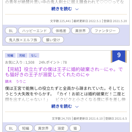
の青年が絶賛片思い中の鬼人剣士に据え膳食われて♡♡♡ってな
っちゃう、非常にお気軽に読めるノーストレスなラブコメです。
続きを読む
最終的には両想いのハッピーエンドになります。 全編に渡ってか
なりえっち濃いめなのでご注意下さい。（★がついています） 地
文字数 225,441
最終更新日 2022.5.1
登録日 2021.5.20
の文にごくたまに♡マークが出てきます ※６年前にpixivで書いた
ものをリライトしたものです 表紙素材お借りしてます♡ komako
BL
ハッピーエンド
体格差
異世界
ファンタジー
さま https://www.pixiv.net/artworks/88969075
鬼人族×エルフ族
襲い受け
9
短編
完結
なし
お気に入り : 1,508
24h.ポイント : 78
【完結】役立たずの僕は王子に婚約破棄され…にゃ。で
も猫好きの王子が溺愛してくれたのにゃ
鏑木 うりこ
僕は王宮で能無しの役立たずと全員から疎まれていた。そしてと
うとう大失敗をやらかす。 「カイ！お前とは婚約破棄だ！二度と
顔を出すんじゃない！」 ビクビクと小さくなる僕に手を差し伸
べてくれたのは隣の隣の国の王子様だった。 「では、私がいただ
続きを読む
いても？」 僕はどうしたら良いんだろう？え？僕は一体？！
役立たずの僕がとても可愛がられています！ BLですが、R指定
文字数 24,705
最終更新日 2021.6.10
登録日 2021.6.5
がありません！ 色々緩いです。 1万字程度の短編です。若干のざ
まぁ要素がありますが、令嬢ものではございせん。 本編は完結済
BL
短編
異世界
溺愛
猫