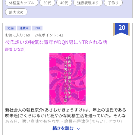
体格差カップル
30代
40代
強姦表現あり
子作り
告白され押し倒されて最後までされてしまうことにより鷹也を意
識し始める。 大井 鷹也（オオイ タカヤ） タチ 40歳 ボディ
筋肉攻め
ビルダー パーソナルトレーナー券プロボディビル選手として大
会に参加し生活している。膝の痛みをきっかけに元カノからの紹
20
介で広の治療院を訪れる。大切な人を守れる強さが欲しいという
短編
連載中
R18
きっかけで高校生のころから格闘技とトレーニングを開始する。
お気に入り : 69
24h.ポイント : 42
20代の頃は総合格闘技で活躍していたボディメイクが楽しくなり
彼氏想いの強気な青年がDQN男にNTRされる話
25歳で格闘技は引退した。身長は195cm体重はオフの時に110kg
鄙戯(ひなぎ)
大会時は95kg前後。MBTIはESTP。目の前の相手を大事にしたい
気持ちが強い。性欲が強く、オフの時でも1日1回は抜きたい。オ
フの時は無限で性欲お化け。40になっても衰えずそれをきっかけ
に振られることが毎回。治療を受けていくうちに広に興奮してい
ることに気づく。男相手は初めてで困惑するが下半身が反応する
ことをきっかけに初めての男相手を広に選び迫っていく。
新社会人の朝丘京介(あさおかきょうすけ)は、年上の彼氏である
咲来遥(さくらはるか)と穏やかな同棲生活を送っていた。そんな
ある日、悪い意味で有名な男・磨羅石是津俐(まらいしぜつり)
に、遥は難癖をつけられて暴力を振るわれてしまう。 その数日
続きを読む
後、京介は見知らぬ女性が磨羅石に無理やりホテルに連れ込まれ