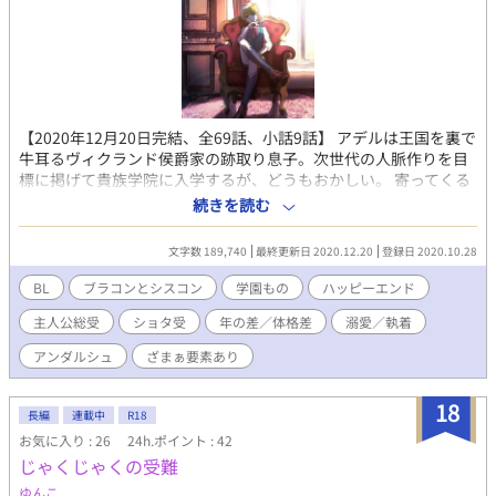
【2020年12月20日完結、全69話、小話9話】 アデルは王国を裏で
牛耳るヴィクランド侯爵家の跡取り息子。次世代の人脈作りを目
標に掲げて貴族学院に入学するが、どうもおかしい。 寄ってくる
のは男だけ！ 女の子は何故か近付いてこない！！ それでも将来の
続きを読む
ためと信じて地道に周囲との親交を深めて籠絡していく。 憧れの
騎士団長との閨のレッスン。 女性が苦手な気弱同級生からの依
文字数 189,740
最終更新日 2020.12.20
登録日 2020.10.28
存。 家族愛を欲する同級生からの偏愛。 承認欲求に飢えた同級生
からの執着。 謎多き同級生との秘密の逢瀬。 これは、侯爵家令息
BL
ブラコンとシスコン
学園もの
ハッピーエンド
アデルの成長と苦難の物語。 あやしい話にはタイトルの横に＊を
主人公総受
ショタ受
年の差／体格差
溺愛／執着
付けてます
アンダルシュ
ざまぁ要素あり
18
長編
連載中
R18
お気に入り : 26
24h.ポイント : 42
じゃくじゃくの受難
ゆんこ