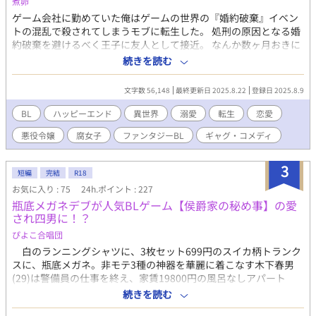
煮卵
自らの手で親友レディルを殺した過去を抱え、その面影を持つマ
ゲーム会社に勤めていた俺はゲームの世界の『婚約破棄』イベン
イトへ異常な執着を抱く。 当初は「失った存在の代用品」として
トの混乱で殺されてしまうモブに転生した。 処刑の原因となる婚
手に入れようとしていたが、日々の中で少しずつ本物の恋心と支
約破棄を避けるべく王子に友人として接近。 なんか数ヶ月おきに
配欲に変わっていく。 ⸻ ■ジェイス 年齢：31歳 身長：
繰り返される「恋人や出会いのためのお祭り」をできる限り第二
続きを読む
180cm 所属：エブラハム・ロジャー 現船長 赤髪が印象的なマイ
皇子と過ごし、 婚約破棄の原因となる主人公と出会うきっかけを
トの幼なじみ。 幼い頃から共に育ち、先代亡き後も右腕として
徹底的に排除する。 最近では監視をつけるまでもなくいつも一緒
文字数 56,148
最終更新日 2025.8.22
登録日 2025.8.9
《エブラハム・ロジャー》を支えてきた。 誰よりもマイトを敬愛
にいたいと言い出すようになった・・・ やんごとなき血筋のハン
し、命を懸けて守ろうとする忠臣。 マイトのディアスへの依存を
サムな王子様を淑女たちから遠ざけ男の俺とばかり過ごすように
BL
ハッピーエンド
異世界
溺愛
転生
恋愛
悟り、マイトの元を去った ⸻ ■先代エブラハム 享年：69歳
仕向けるのはちょっと申し訳ない気もしたが、俺の運命のため
所属：エブラハム・ロジャー前首領 百年以上続く宇宙海賊《エブ
悪役令嬢
腐女子
ファンタジーBL
ギャグ・コメディ
だ。仕方あるまい。 クレバーな立ち振る舞いにより、俺の死亡フ
ラハム・ロジャー》の前首領。
ラグは完全に回避された・・・ と思ったら、婚約の儀の当日、
「私には思い人がいるのです」 と言いやがる！一体誰だ！？ その
3
短編
完結
R18
日の夜、俺はゲームの告白イベントがある薔薇園に呼び出され
お気に入り : 75
24h.ポイント : 227
て・・・ ーーーーーーーー この作品は以前投稿した「転生悪役モ
瓶底メガネデブが人気BLゲーム【侯爵家の秘め事】の愛
ブは溺愛されんで良いので死にたくない！」に 加筆修正を加えた
され四男に！？
ものです。 リュシアンの転生前の設定や主人公二人の出会いのシ
ーンを追加し、 あまり描けていなかったキャラクターのシーンを
ぴよこ合唱団
追加しています。 展開が少し変わっていますので新しい小説とし
白のランニングシャツに、3枚セット699円のスイカ柄トランク
て投稿しています。 続編出ました 転生悪役令嬢は溺愛されんでい
スに、瓶底メガネ。非モテ3種の神器を華麗に着こなす木下春男
いので推しカプを見守りたい！
(29)は警備員の仕事を終え、家賃19800円の風呂なしアパート
https://www.alphapolis.co.jp/novel/687110240/826989668 ー
で、大好きなペースコックのカップラーメン【鶏ガラちゃん】を
続きを読む
ーーー 校正・文体の調整に生成AIを利用しています。
啜っていた。 何気なく見ていたテレビ番組のニュースでは、令