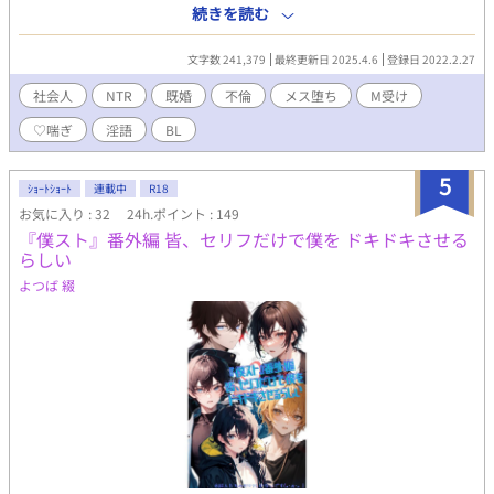
（クズ）にメス堕ちさせられ済の、嫁が大好きな既婚ノンケリー
続きを読む
マンくんがオナホにされる話です。 Pixiv
https://www.pixiv.net/novel/series/11340403 ムーンライトノベ
文字数 241,379
最終更新日 2025.4.6
登録日 2022.2.27
ルズ https://novel18.syosetu.com/n1898ii/ fujossy
https://fujossy.jp/books/29870 ハーメルン
社会人
NTR
既婚
不倫
メス堕ち
M受け
https://syosetu.org/novel/406696/
♡喘ぎ
淫語
BL
5
ｼｮｰﾄｼｮｰﾄ
連載中
R18
お気に入り : 32
24h.ポイント : 149
『僕スト』番外編 皆、セリフだけで僕を ドキドキさせる
らしい
よつば 綴