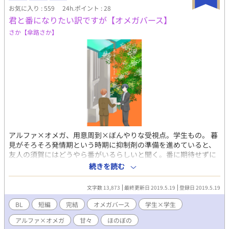
お気に入り : 559
24h.ポイント : 28
君と番になりたい訳ですが【オメガバース】
さか【傘路さか】
アルファ×オメガ、用意周到×ぼんやりな受視点。学生もの。 暮
見がそろそろ発情期という時期に抑制剤の準備を進めていると、
友人の須賀にはどうやら番がいるらしいと聞く。番に期待せずに
生きていこうと決めていた暮見だが、須賀に番がいることには若
続きを読む
干の嫉妬を覚える。 ※妊娠についてのあれこれがありますので苦
手な方はご注意ください。 ※小説の文章をコピーして無断で使用
文字数 13,873
最終更新日 2019.5.19
登録日 2019.5.19
したり、登場人物名を版権キャラクターに置き換えた二次創作小
説への転用は一部分であってもお断りします。 無断使用を発見し
BL
短編
完結
オメガバース
学生×学生
た場合には、警告をおこなった上で、悪質な場合は法的措置をと
アルファ×オメガ
甘々
ほのぼの
る場合があります。 自サイト： https://sakkkkkkkkk.lsv.jp/ 誤字