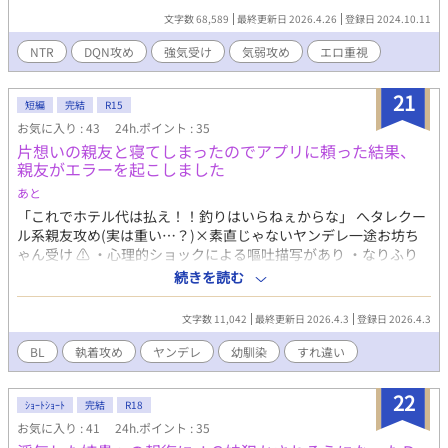
そうになっているのを目撃する。正義感の強い京介は女性を助け
文字数 68,589
最終更新日 2026.4.26
登録日 2024.10.11
るが、今度は彼自身が磨羅石に狙われてしまい……。 【全4章】
※俺様系DQNチャラ男×彼氏がいる強気な青年のCP中心です。 ※
NTR
DQN攻め
強気受け
気弱攻め
エロ重視
気弱な彼氏(攻め)との絡みやモブ攻めもあります。 ※かなり下品
な内容になっているのでご注意ください。 ※pixivにも公開してい
21
ます。 ※補足：去年(2025年)の8月のカレンダーを参考に、京介
短編
完結
R15
の会社のお盆休みを設定しています。京介の会社は超ホワイト企
お気に入り : 43
24h.ポイント : 35
業(この辺もフィクション)だと思っていただけると幸いです(デー
片想いの親友と寝てしまったのでアプリに頼った結果、
ト編のラストと、旅行・決着編の話です)。 【登場人物の簡易プロ
親友がエラーを起こしました
フ】 ・朝丘京介(あさおかきょうすけ) 強気で男前な受け。 新社会
あと
人(23歳)の青年。 179cmの細マッチョ。茶髪。 二歳年上の彼氏
「これでホテル代は払え！！釣りはいらねぇからな」 へタレクー
(遥)がいる。 遥の事が大好きで、彼を守るためなら何だってす
ル系親友攻め(実は重い…？)×素直じゃないヤンデレ一途お坊ち
る。 ・磨羅石是津俐(まらいしぜつり) チャラめの俺様系DQN攻
ゃん受け ⚠️ ・心理的ショックによる嘔吐描写があり ・なりふり
め。言葉遣いが下品。 バイ。21歳(見た目は20代後半くらい)。 ほ
構わない執着描写あり ・官能的表現(深いキス)が含む ・ハピエン
ぼ無職のフリーター(複数のセフレのヒモ)。 193cmのゴリマッチ
続きを読む
ですが、人によってはメリバ ・何でも許せる人どうぞ 15年の片想
ョ。銀髪。 耳と舌にピアスをつけ、アソコは真珠入り。 女性のス
いが、執着という狂気に変わる瞬間を見たい方はどうぞ ※諸事情
トライクゾーンは広く、男性は気が強い相手程、燃える。 ・咲来
文字数 11,042
最終更新日 2026.4.3
登録日 2026.4.3
で、一度下げましたが、再投稿しました。 <あらすじ> 幼馴染で大
遥(さくらはるか) 京介の年上彼氏。 優しくて気弱な攻め。 25歳の
親友でおる攻めに片想いしている受け。今まで自分は恋愛対象外
会社員。 169.5cmの細身。黒髪。 【注意事項とお願い】 ※この
BL
執着攻め
ヤンデレ
幼馴染
すれ違い
だと思ってたので、告白はできていなかったが、酒に酔って寝て
小説はフィクションです。実在の人物や団体などとは一切、関係
しまった。なんなら初体験だったのに、全く覚えていない受け
ありません。 ※筆者は作中の行為を推奨しておりません。 ※好き
22
は、アプリに相談したところ、自分を抱けるなら、ワンチャンあ
ｼｮｰﾄｼｮｰﾄ
完結
R18
嫌いがはっきり分かれる内容となっているので、閲覧は何でもア
るのではと言われる。素直じゃない受けの15年の想いの行方はい
リの方のみでお願いします。 ※18歳未満の方は閲覧しないでくだ
お気に入り : 41
24h.ポイント : 35
かに…？ 攻め:加賀拓海 受け:瀬川利人 ・FANBOX（先行公開／プ