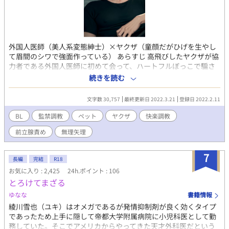
外国人医師（美人系変態紳士）×ヤクザ（童顔だがひげを生やし
て眉間のシワで強面作っている） あらすじ 高飛びしたヤクザが協
力者である外国人医師に初めて会って、ハートフルぼっこで騙さ
れて、ペットになる話。 無理やり、ひどいことはしない（暴力は
続きを読む
なし）。快楽堕ち。 受け:名前 マサ ヤクザ。組でへまをやらか
して高飛びした。強面、顰め面。常に眉間にしわを寄せている。
文字数 30,757
最終更新日 2022.3.21
登録日 2022.2.11
ひげ。25歳。 攻め:名前 リンク サイコパス。ペットを探してい
る。産婦人科医。紳士的で美しい見た目をしている。35歳。変
BL
監禁調教
ペット
ヤクザ
快楽調教
態。 ※隠語、モロ語。 ※♡喘ぎ入ります。 ※メスイキ、調教、潮
前立腺責め
無理矢理
吹き。 ※攻めが受けをペット扱いしています。 上記が苦手な方、
嫌悪感抱く方は回れ右でお願いします。 苦情は受け付けませんの
で、自己責任で閲覧お願いします。 そしてこちらpixivで投稿した
7
長編
完結
R18
作品になります。 https://www.pixiv.net/novel/show.php?
お気に入り : 2,425
24h.ポイント : 106
id=16692560
とろけてまざる
ゆなな
書籍情報
綾川雪也（ユキ）はオメガであるが発情抑制剤が良く効くタイプ
であったため上手に隠して帝都大学附属病院に小児科医として勤
務していた。そこでアメリカからやってきた天才外科医だという