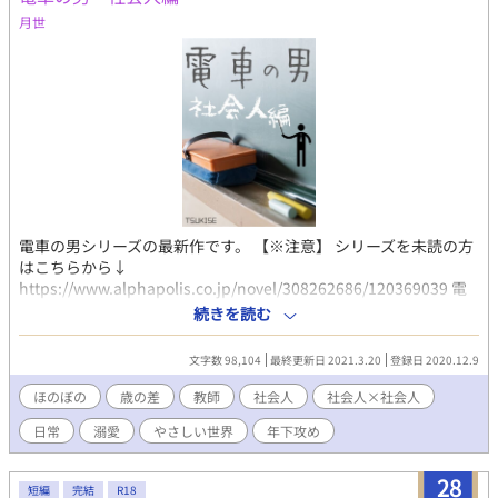
月世
電車の男シリーズの最新作です。 【※注意】 シリーズを未読の方
はこちらから↓
https://www.alphapolis.co.jp/novel/308262686/120369039 電
車の男→番外編→同棲編→同棲編番外編 までシリーズ4作品すべて
続きを読む
読み終わった方向けです。 本編だけ読むと話が通じないのでご注
意ください。
文字数 98,104
最終更新日 2021.3.20
登録日 2020.12.9
ほのぼの
歳の差
教師
社会人
社会人×社会人
日常
溺愛
やさしい世界
年下攻め
28
短編
完結
R18