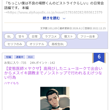
『ちっこい僕は不良の場野くんのどストライクらしい』の日常会
話編です。 本編
→https://www.alphapolis.co.jp/novel/178160282/693612379
誰のセリフかわかるかな…。自分への挑戦でもあります(笑) 本編
続きを読む
とはほぼ関係ないです。作中のイベントが現実とズレまくってい
て寂しいので、現実のイベントに合わせたものをこちらで、台詞
文字数 103,109
最終更新日 2026.8.2
登録日 2022.12.25
のみで楽しんでもらえればと思い書いちゃいました。 唐突に始ま
って、唐突に終わります。頭空っぽにして読んでくださいね。 一
BL
甘々
日常
ラブコメ
僕スト
フリー台本
言でも感想をいただけると嬉しいです！ よろしくお願いします
セリフのみ
オリジナル
高校生BL
(*ᴗ͈ˬᴗ͈)ꕤ*.ﾟ 匿名での感想やメッセージなどはコチラへ💌
https://ofuse.me/e/32936
6
短編
連載中
R18
お気に入り : 735
24h.ポイント : 142
【変態医師×ヤクザ】高飛びしたニューヨークで出会い
からメスイキ調教までノンストップで行われるえげつな
い行為
ハヤイもち