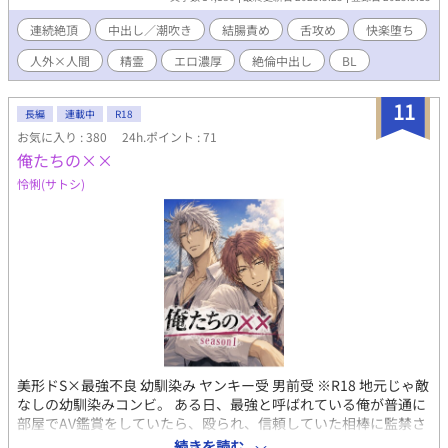
で来た。そして見つけてしまったのだ。その泉を。 その美しい
精霊は契約に三つの対価がいると言う。一つ目は『触覚と味
連続絶頂
中出し／潮吹き
結腸責め
舌攻め
快楽堕ち
覚』。精霊の長くツルツルと滑る舌でキスをされると自分の体の
人外×人間
精霊
エロ濃厚
絶倫中出し
BL
変化を徐々に感じていき……。 電子書籍版は追加シーンあり。約
1.6万字強 DLsite
https://www.dlsite.com/bl/work/=/product_id/RJ01358596.html
11
長編
連載中
R18
Booth https://kisaraginoshion.booth.pm/items/6694918
お気に入り : 380
24h.ポイント : 71
FANZA、楽天koboなどでも販売中。 （書籍版の内容） 精霊ｘ人
俺たちの××
間、人外、爬虫類の舌、喉ちんこプレイ、フェラ、中出し、連続
絶頂、絶倫、指姦、潮吹き、Ｓ状結腸、快楽堕ち、ザーメン塗
怜悧(サトシ)
れ、体液多、美人攻め、NTR https://kisaragishion.fanbox.cc/ 如
月紫苑のFanboxです。是非無料登録をどうぞ。新作や書籍化情報
の等の近況やリアルタイムでの作品についてよく呟いています。
美形ドS×最強不良 幼馴染み ヤンキー受 男前受 ※R18 地元じゃ敵
なしの幼馴染みコンビ。 ある日、最強と呼ばれている俺が普通に
部屋でAV鑑賞をしていたら、殴られ、信頼していた相棒に監禁さ
れるハメになったが……。 18Ｒ 高校生、不良受、拘束、監禁、鬼
続きを読む