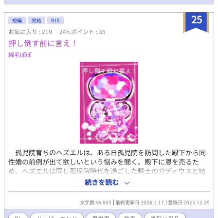
能力と、何故か良いマンションに住んでいる。 イラストは自分の
イラストをAI修正加工
25
短編
完結
R18
お気に入り : 219
24h.ポイント : 35
押し倒す前に言え！
綿毛ぽぽ
孤児院育ちのヘズエルは、ある日孤児院を訪問した殿下から同
性婚の前例が出て欲しいという悩みを聞く。殿下に恩を売るた
め、ヘズエルは同じ孤児院時代を過ごした騎士のガディウスと結
婚した。 身勝手で飄々としているガディウスが苦手だったヘズ
続きを読む
エルは、次第にガディウスの優しさを知り惹かれ始める。勇気を
出してプレゼントを買い、想いを告げ本当の夫婦になろうとした
文字数 46,805
最終更新日 2026.1.17
登録日 2025.12.29
その時、ガディウスは見た事ないほどに冷え切っていた。 「ヘ
ズ、俺は悲しいよ。一途だって言ってたのに」 まあ、へズが