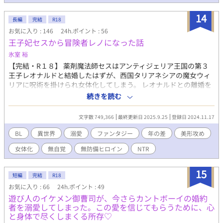
ノンケの攻めは受けを抱くことをしない。欲求不満になった受け
は、友人に相談したところ、あるアプリをお勧めされる。そのア
14
プリによると、攻めの好みをトレースすればいいと言われ…？ <名
長編
完結
R18
前> 攻め:高嶺航 受け:波野結人 <各種リンク> 🎁FANBOX（先行公
お気に入り : 146
24h.ポイント : 56
開／プロフィール／裏設定／後日談など)
王子妃セスから冒険者レノになった話
https://ato1125.fanbox.cc/ 📝アンケート（無料／全問回答不
氷室 裕
要）(約3〜5分程度)
【完結・R１８】 薬剤魔法師セスはアンティジェリア王国の第３
https://docs.google.com/forms/d/1LA7stg2YhLpRWLgIMDvXwGv9v
王子レオナルドと結婚したはずが、西国タリアネシアの魔女ウィ
ZI1v3mG69QZFaI/viewform 💌マシュマロ（感想など）
リアに呪術を掛けられ女体化してしまう。 レオナルドとの離婚を
https://marshmallow-qa.com/o5nica2eaphly4s?
決心し、城を出て冒険者を目指す物語。 無自覚、無防備で快楽に
t=KDh5n5&utm_medium=url_text&utm_source=promotion ※
続きを読む
弱いセスの新たな出会いと恋心。 セスだけを一途に愛するレオナ
誤字脱字・表現の修正はサイレントで行う場合があります。 ※タ
ルドの苦悩と苦労。 セスとレオナルドのすれ違いＢＬラブストー
グは定期的に整理します。 ※批判・中傷コメントはご遠慮くださ
文字数 749,366
最終更新日 2025.9.25
登録日 2024.11.17
リー。 BL/TS(女体化)性交/執着攻め/ハイスペ攻め/王子と平民/ノ
い。
ンケ受け/無自覚受け/無理矢理/アナル/開発/玩具/アナルプラグ/ア
BL
異世界
溺愛
ファンタジー
年の差
美形攻め
ナルビーズ/張形/尿道責め/フェラ/強制性交/淫語/中出し/言葉責
女体化
無自覚
無防備ヒロイン
NTR
め/ドライオーガズム/快楽堕ち/オノマトペ/69/凌辱/暴力 ・R18に
は※印をつけます。 苦手な方はお目に触れませんようお願いしま
す。 ・処女作の為、勉強不足や都合設定が多分にあるかと思いま
15
短編
完結
R18
すが、ご容赦ください。 ・毎日21時 次話公開予定です。 《お知
お気に入り : 66
24h.ポイント : 49
らせ》 異世界『アンダム』の物語という設定でシリーズものを考
遊び人のイケメン御曹司が、今さらカントボーイの婚約
えています。 『お話シリーズ』です。 本編の『王子妃セスから冒
者を溺愛してしまった。この愛を信じてもらうために、心
険者レノになった話』に登場するキャラクターたちが沢山出てき
と身体で尽くしまくる所存♡
ます。シリーズものでお楽しみ頂けましたら幸いです。 ★シリー