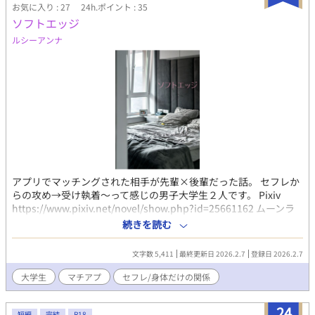
お気に入り : 27
24h.ポイント : 35
ソフトエッジ
ルシーアンナ
アプリでマッチングされた相手が先輩×後輩だった話。 セフレか
らの攻め→受け執着～って感じの男子大学生２人です。 Pixiv
https://www.pixiv.net/novel/show.php?id=25661162 ムーンラ
イトノベルズ https://novel18.syosetu.com/n7816ky/
続きを読む
fujossy https://fujossy.jp/books/30699 ハーメルン
https://syosetu.org/novel/406688/
文字数 5,411
最終更新日 2026.2.7
登録日 2026.2.7
大学生
マチアプ
セフレ/身体だけの関係
24
短編
完結
R18