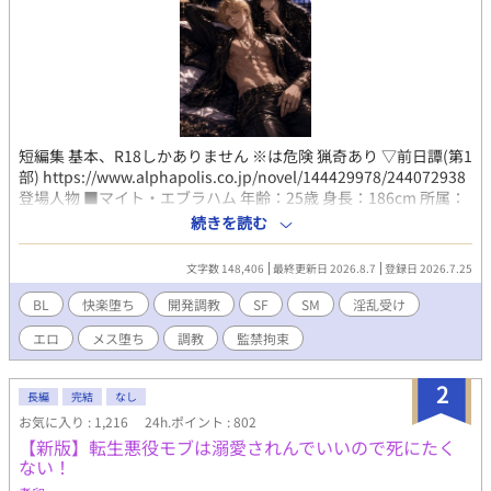
短編集 基本、R18しかありません ※は危険 猟奇あり ▽前日譚(第1
部) https://www.alphapolis.co.jp/novel/144429978/244072938
登場人物 ■マイト・エブラハム 年齢：25歳 身長：186cm 所属：
ブラック・シールド副官（元エブラハム・ロジャー首領） 百年以
続きを読む
上の歴史を持つ宇宙海賊《エブラハム・ロジャー》の若き元首
領。 豪放磊落で仲間思い。自分の命より部下を優先する生粋の海
文字数 148,406
最終更新日 2026.8.7
登録日 2026.7.25
賊気質で、誰からも慕われている。 ブラック・シールドとの戦い
で瀕死の重傷を負い、極度の精神的ショックから約二年間の記憶
BL
快楽堕ち
開発調教
SF
SM
淫乱受け
を失う。 「事故による記憶障害」と信じたままブラック・シール
エロ
メス堕ち
調教
監禁拘束
ドで生活することになる。 現在は記憶が戻り、ディアスの恋人兼
右腕 ⸻ ■ディアス・レイフス 年齢：26歳 身長：183cm 所
属：ブラック・シールド首領／船医 ブラック・シールドを率いる
2
長編
完結
なし
若き支配者。 銀河では《黒い女神ディア》として恐れられる伝説
お気に入り : 1,216
24h.ポイント : 802
の海賊であり、その正体はウォーリア軍最強のガーディアン《死
【新版】転生悪役モブは溺愛されんでいいので死にたく
神（サリエル）》。 類まれな美貌と卓越した頭脳を持ち、戦場で
ない！
は一切の情を見せない冷酷な支配者。 一方で医師としても超一流
の技術を持ち、敵味方を問わず命を救うことができる。 五年前、