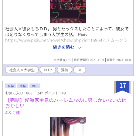
社会人×彼女もちＤＤ。 男とセックスしたことによって、彼女で
は足りなくなってしまう大学生の話。 Pixiv
https://www.pixiv.net/novel/show.php?id=16964217 ムーンラ
イトノベルズ https://novel18.syosetu.com/n9424iq/ fujossy
続きを読む
https://fujossy.jp/books/30106 ハーメルン
https://syosetu.org/novel/406684/
文字数 8,169
最終更新日 2021.10.9
登録日 2021.10.8
社会人×大学生
ＮTR
浮気
BL
17
長編
完結
R18
お気に入り : 868
24h.ポイント : 49
【完結】侯爵家令息のハーレムなのに男しかいないのは
おかしい
みやこ嬢