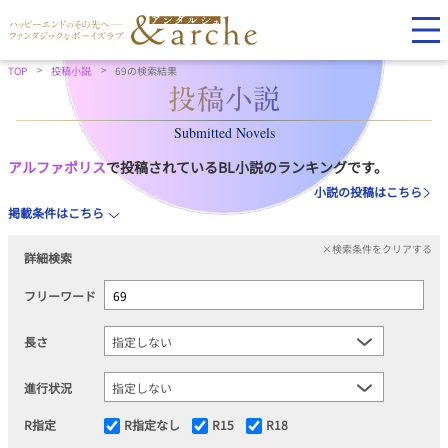
TOP
投稿小説
69の検索結果
Submitted Novels
アルファポリス
で投稿されているBL小説のランキングです。
小説の投稿はこちら
掲載条件はこちら
×検索条件をクリアする
詳細検索
フリーワード
長さ
進行状況
R指定
R指定なし
R15
R18