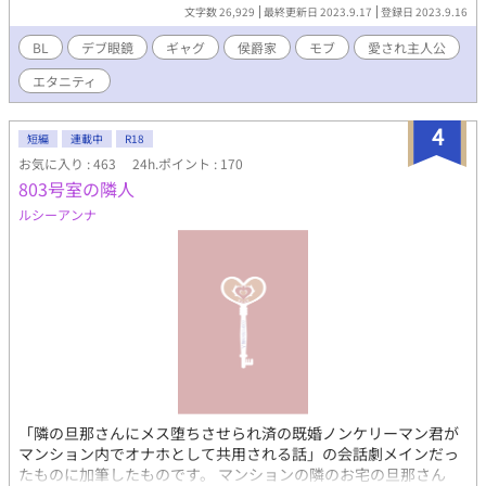
嬢コスプレを身に纏ったOL達が、人気BLゲームシリーズ【侯爵家
文字数 26,929
最終更新日 2023.9.17
登録日 2023.9.16
の秘め事】最新作の先行プレイ体験会に参加している様子が映し
出される。ゲーム内に散りばめられた凌辱バッドエンドルートは
BL
デブ眼鏡
ギャグ
侯爵家
モブ
愛され主人公
今作にも健在で、体験版開始直後にバッドエンドに引きこまれて
エタニティ
しまったOL達は、このゲームの素晴らしさをテレビ画面上で力説
する。 鶏ガラちゃんに夢中な春男は、テレビから流れてくる映
像の意味が良く解っておらず放送を見ていたが、画面が砂嵐に切
4
短編
連載中
R18
り替わり、一人の美しい侯爵が映し出され驚く。彼の名は【アー
お気に入り : 463
24h.ポイント : 170
ヴァイン・モトグリフ】人気BLゲーム【侯爵家の秘め事】に登場
803号室の隣人
する嫡男である。 アーヴァインからの問いかけに、訳も解らず
答える春男は、テレビ画面の中に吸い込まれてしまう。自分が大
ルシーアンナ
人気BLゲームの愛され四男になっている事も理解出来ず、春男は
無意識に凌辱バッドエンドを回避していく。果たして春男は無事
ハッピーエンドにたどり着けるのであろうか。 ※BL要素はあり
ますが濡れ場はありません。念のためR18設定にしています。
※本作はピヨコ合唱団の【ピヨ吉♂】【ピヨ子♀】【ピヨッタ
♀】の3匹が合唱練習の合間に執筆しております。人間ではない為
誤字脱字はどうか暖かい目で見守り頂けると助かります。また、
ヒヨコ達の初作品となります為設定がぶっ飛んでいたり、矛盾点
が生じます。ご教授頂けますと大変助かります。また、ヒヨコ達
への温かいメッセージ大歓迎です！(飼い主)
「隣の旦那さんにメス堕ちさせられ済の既婚ノンケリーマン君が
マンション内でオナホとして共用される話」の会話劇メインだっ
たものに加筆したものです。 マンションの隣のお宅の旦那さん