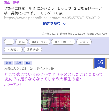
ズ第１弾（本編） 『王子妃セスから冒険者レノになった話』 ・ア
東山 庭子
ンティジェリア王国第３王子レオナルドと薬剤魔法師セスのお話
攻め→二階堂 修也(にかいどう しゅうや) ２２歳 受け→一ツ
★シリーズ第２弾 『大公令息ルシオとアイツの話』 ・リティニア
橋 晃美(ひとつばし てるみ) ２０歳
王国第３王子ヒューベルトとその幼なじみで大公家嫡男である側
https://www.alphapolis.co.jp/novel/440565753/715960712
近ルシオの幼少期からともに成長していくお話 ★シリーズ第３弾
https://www.alphapolis.co.jp/novel/440565753/636968278 ↑
続きを読む
『エルフの恋の話』 ・エルフィンド王国王弟の第３王子エルフィ
こちらに出てくる椿が出演しています。
ードのすれ違い大恋愛のお話 ★シリーズ第４弾 『迷子の天使の
文字数 14,981
最終更新日 2025.7.30
登録日 2025.7.30
話』 ・西国タリアネシア王国第２王子ユージーンと下級貴族の４
男ノアのお話 ★シリーズ第５弾 『狼獣人の幸せ探しの話』 ・狼獣
BL
短編
美形×平凡
カントボーイ
♡喘ぎ
人のレヴィーは９才の時に父親に殺さられかけ、人間のイオの両
親に拾われる。暴力や犯罪に巻き込まれながら生きる事を諦めた
すれ違い
政略結婚
時、アンティジェリア王国第３王子妃セス(冒険者レノ)と出会い、
その仲間たちに心が救われていく。一度生き別れたイオとの再会
16
を果たすお話
短編
完結
R18
お気に入り : 138
24h.ポイント : 49
どこで感じているの？〜男とセッ×スしたことによって
彼女では足りなくなってしまう大学生の話〜
ルシーアンナ