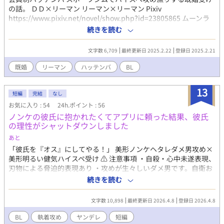
の話。 ＤＤ×リーマン リーマン×リーマン Pixiv
https://www.pixiv.net/novel/show.php?id=23805865 ムーンラ
イトノベルズ https://novel18.syosetu.com/n1822jz/ fujossy
続きを読む
https://fujossy.jp/books/30691
文字数 6,709
最終更新日 2025.2.22
登録日 2025.2.21
既婚
リーマン
ハッテンバ
BL
13
短編
完結
なし
お気に入り : 54
24h.ポイント : 56
ノンケの彼氏に抱かれたくてアプリに頼った結果、彼氏
の理性がシャットダウンしました
あと
「彼氏を『オス』にしてやる！」 美形ノンケヘタレダメ男攻め×
美形明るい健気ハイスペ受け ⚠️ 注意事項 ・自殺・心中未遂表現、
刃物による脅迫的表現あり ・攻めが生々しいダメ男です。自衛お
願いします。 ・外見描写（輪郭や造形）がありますが、特定の容
続きを読む
姿を否定する意図は一切ございません。 ・直接的ではありません
が、テーマの性質上、精神的に大人向けの内容を含みます。 ・純
文字数 10,898
最終更新日 2026.4.8
登録日 2026.4.8
愛やハッピーエンドの定義が広い方向けです。 あまりにも高い壁
が執着によって壊される瞬間に興味がある方、どうぞ <あらすじ>
BL
執着攻め
ヤンデレ
短編