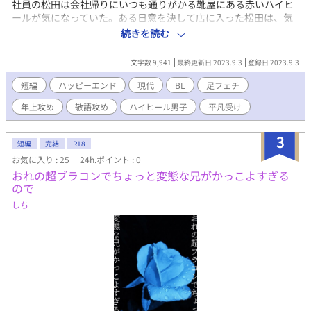
社員の松田は会社帰りにいつも通りがかる靴屋にある赤いハイヒ
ールが気になっていた。ある日意を決して店に入った松田は、気
になっていた赤いハイヒールを試着させてもらう。どういうわけ
続きを読む
か、ハイヒールは松田の足にぴったりで……。 靴職人×社畜リー
マン。 不器用な二人の思いが交わるまでの物語。 Twitterのフォロ
文字数 9,941
最終更新日 2023.9.3
登録日 2023.9.3
ワーさんの企画に参加させていただきました。 ☟キーワード ハイ
ヒールで お客と店員 自分から誘って
短編
ハッピーエンド
現代
BL
足フェチ
年上攻め
敬語攻め
ハイヒール男子
平凡受け
3
短編
完結
R18
お気に入り : 25
24h.ポイント : 0
おれの超ブラコンでちょっと変態な兄がかっこよすぎる
ので
しち