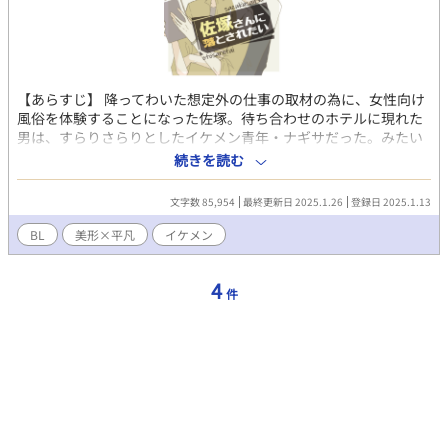
【あらすじ】 降ってわいた想定外の仕事の取材の為に、女性向け
風俗を体験することになった佐塚。待ち合わせのホテルに現れた
男は、すらりさらりとしたイケメン青年・ナギサだった。みたい
な創作BL小説です。若干長め予定。真面目系不幸イケメン×三十
続きを読む
三歳児。 【攻】倉持汀 25歳。女性向け風俗店のセラピスト。真面
目好青年。絶妙に不幸な人生驀進中。好きな人と普通に付き合っ
文字数 85,954
最終更新日 2025.1.26
登録日 2025.1.13
てみたい。きつめの顔でやわらかく笑う美人。 【受】佐塚亨 33
歳。ＡＶ制作メーカー『アッパーズキャスト』の監督。取り返し
BL
美形×平凡
イケメン
のつかない足フェチ。倫理観はまともだけれど一般的情緒が欠落
気味の変人。さらっとしたフツメン。
4
件