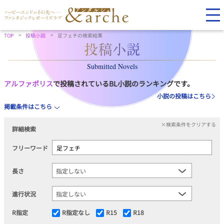
TOP
投稿小説
足フェチの検索結果
Submitted Novels
アルファポリス
で投稿されているBL小説のランキングです。
小説の投稿はこちら
掲載条件はこちら
×検索条件をクリアする
詳細検索
フリーワード
長さ
進行状況
R指定
R指定なし
R15
R18