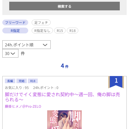
フリーワード
足フェチ
R指定
R指定なし
R15
R18
件
4
件
1
長編
完結
R18
お気に入り : 95
24h.ポイント : 0
脚だけでイく変態に愛され契約中～週一回、俺の脚は売
られる～
藤掛ヒメノ＠Pro-ZELO