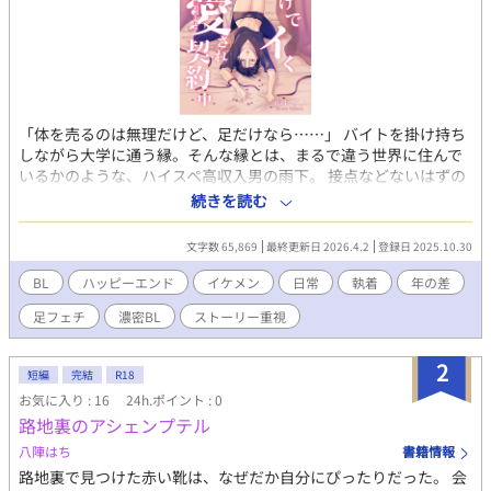
「体を売るのは無理だけど、足だけなら……」 バイトを掛け持ち
しながら大学に通う縁。そんな縁とは、まるで違う世界に住んで
いるかのような、ハイスペ高収入男の雨下。 接点などないはずの
二人が、脚を見られたのをきっかけに急接近！？ 靴や靴下をプレ
続きを読む
ゼントされ、古い靴を高価買取！？ 戸惑う縁に、雨下の要求は
徐々にエスカレートしていく。 やがて、週に一度、脚を好きにさ
文字数 65,869
最終更新日 2026.4.2
登録日 2025.10.30
せて欲しいと、契約をもちかけられ――！ 足フェチ変態ハイスペ
ック男×極貧苦労人お人好し男子の、ちょっと危ないマニアック
BL
ハッピーエンド
イケメン
日常
執着
年の差
ラブコメ！！
足フェチ
濃密BL
ストーリー重視
2
短編
完結
R18
お気に入り : 16
24h.ポイント : 0
路地裏のアシェンプテル
八陣はち
書籍情報
路地裏で見つけた赤い靴は、なぜだか自分にぴったりだった。 会