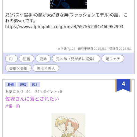
兄(バスケ選手)の顔が大好きな弟(ファッションモデル)の話。 こ
れの弟ver.です。
https://www.alphapolis.co.jp/novel/557561084/460952903
文字数 7,123
最終更新日 2025.5.1
登録日 2025.5.1
BL
短編
兄弟
兄×弟（兄が弟に搦愛）
足フェチ
美形×美形
美形×美人
4
長編
完結
R18
お気に入り : 40
24h.ポイント : 0
佐塚さんに落とされたい
片里 狛