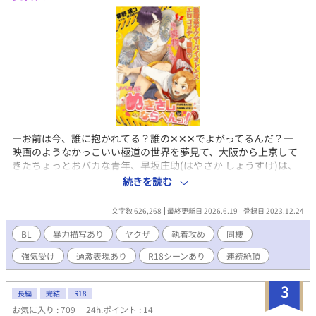
郁朗は大学進学、智哉は海外留学志望。 進路が別れ、クラスも
別々になった。 そんな中、見つけた二人の秘密基地、塔屋。 卒業
までの短い間、絆を深める物語。 ※残酷描写あり ※本作は、前世
では男女、現代では男子同士の恋愛を描いています。
―お前は今、誰に抱かれてる？誰の✕✕✕でよがってるんだ？―
映画のようなかっこいい極道の世界を夢見て、大阪から上京して
きたちょっとおバカな青年、早坂庄助(はやさか しょうすけ)は、
美形だけど風変わりなヤクザの遠藤景虎(えんどう かげとら)とル
続きを読む
ームシェアすることに。 〈第一幕〉 ある出来事がきっかけで、庄
助は景虎に無理矢理手籠めにされてしまう。 犯されて蕩かされて
文字数 626,268
最終更新日 2026.6.19
登録日 2023.12.24
噛みつかれて果てて。 ケモノみたいなセックスに、身も心も尊厳
もドロドロっ♡ 〈第二幕〉 景虎の対等な相棒になりたい庄助は、
BL
暴力描写あり
ヤクザ
執着攻め
同棲
本格的なヤクザになるために奮闘するが……!? 強い男になるはず
強気受け
過激表現あり
R18シーンあり
連続絶頂
の庄助が、やんちゃな子猫ちゃんになっちゃう!? 〈第三幕〉 庄助
の憧れの幼なじみだという静流が突然現れて、景虎の独占欲は最
高潮に。 二人を取り巻くヤクザたちの陰謀に、庄助も大ピンチ!?
3
長編
完結
R18
〈第四幕〉 薬物“タイガー・リリー”を巡り、彼らを取り巻く因縁
お気に入り : 709
24h.ポイント : 14
の糸が絡み合う！ お互いを想い合うゆえにすれ違う二人は、最高