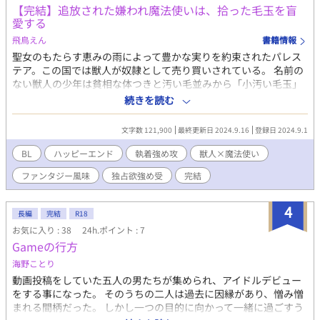
【完結】追放された嫌われ魔法使いは、拾った毛玉を盲
のパートナーになれるのか？ 〈第五幕〉 過去の因縁に決着をつけ
愛する
る景虎、囚われの庄助。 離れ離れの二人は、暴力と愛の果てにま
た出会い、何を見るのか？ 男たちの執念と色気香る第五幕、開
飛鳥えん
書籍情報
帳！ 凸凹猛獣コンビが織りなす、クスッと笑えてちょっぴりアン
聖女のもたらす恵みの雨によって豊かな実りを約束されたパレス
グラな、ぬきさしならないヤクザ・エロコメディ！ ※性描写のあ
テア。この国では獣人が奴隷として売り買いされている。 名前の
る回には*マークがついています。 ■□■□ ご注意 ■□■□ ・本
ない獣人の少年は貧相な体つきと汚い毛並みから「小汚い毛玉」
作品は反社会的・猟奇的な表現を扱っている箇所がありますが、
と呼ばれて、売り物にならない代わりに奴隷小屋で商品の世話を
続きを読む
あくまで作品としての表現であり、反社会的・猟奇的行為を推奨
させられていた。淡々と生きる毛玉の前に、見たことないほど美
する意図はありません。 ・本作第一幕は、「ボイスドラマ版:ぬき
しく、目を布で覆い隠した異様な風体の魔法使いが現れ「冬用の
文字数 121,900
最終更新日 2024.9.16
登録日 2024.9.1
さしならへんっ〜下っ端ヤクザア♂ル開発記〜」のシナリオをノ
毛皮にする」と言って獣人たちを買おうとする。仲間の獣人を見
ベル用に新たに書き起こし、フルリメイクしたものです。 ボイス
逃す代わりに「ひざ掛け一枚分」として自分を買ってもらえるよ
BL
ハッピーエンド
執着強め攻
獣人×魔法使い
ドラマ版※X(旧Twitter)に詳細ございます)を聴いた方もそうでな
うお願いする少年を、魔法使いは沼地の森に連れ帰った。いつ毛
い方も、どちらも楽しめます。 本文:夢野咲ｺ X(旧twitter)⬇
ファンタジー風味
独占欲強め受
完結
皮を剥がされるかとビクビクしていると、魔法使いは彼を風呂に
https://twitter.com/akecch_lov イラスト:みのるゅ様 twitter⬇
放り込み、鋏を手に取った…… 事情があって人目を避けて暮ら
https://twitter.com/minomugicha pixiv⬇
す、齢100歳以上の素直じゃない＆家事が出来ない＆独占欲が強
4
https://www.pixiv.net/users/90966661
長編
完結
R18
い天然？魔法使い【受】と、純粋だけど本能的な執着心が強い獣
お気に入り : 38
24h.ポイント : 7
人の少年（→青年）【攻】が、魔法使いの過去の因縁に巻き込ま
Gameの行方
れていくお話です。 女性の登場人物が出てきます。 （完結済。感
想いただけたらとても嬉しいです！） ブクマや評価、誤字報
海野ことり
告、大変ありがとうございます！
動画投稿をしていた五人の男たちが集められ、アイドルデビュー
をする事になった。 そのうちの二人は過去に因縁があり、憎み憎
まれる間柄だった。 しかし一つの目的に向かって一緒に過ごすう