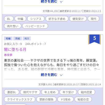
ちに気持ちが変わっていき、互いに想いを寄せるようになる。 過
続きを読む
去の因縁が表沙汰になり、その理由を知った時に一方的に憎んで
いた男は後悔する――。 好きな子を虐めちゃう男がギャフンと言
文字数 44,198
最終更新日 2022.2.7
登録日 2022.2.5
わされ、最終的にはラブラブハッピーな中編です。 宜しくお願い
します。 ※）Pixivで元になった話を投稿しています。 ※）ムーン
BL
中編
シリアス
好きな子虐め
健気受け
現代
ライトノベルズにも同時投稿しています。 ※）エロは最後に両想
両片想い
ハッピーエンド
いえっちが軽くある程度です。いつもほどは濃くありません。
5
短編
完結
R15
お気に入り : 9
24h.ポイント : 7
闇に堕ちる月
春夜夢
東京の裏社会――ヤクザの世界で生きる下っ端の青年、藤堂蓮。
孤独で傷ついた心を抱えながらも、毎日をやり過ごすだけの日々
だった。 ある夜、組の幹部で冷徹な青年、神代颯と出会う。 クー
ルで計算高い颯の視線は、蓮の孤独を見抜き、彼に近づく。 最初
続きを読む
は拒絶していた蓮も、次第に颯の強さと優しさに心を開き始め
る。 しかし、組内抗争や裏切り、過去の因縁が二人を引き裂こう
文字数 9,991
最終更新日 2025.10.17
登録日 2025.10.14
とする。 危険と欲望が交錯する中、互いに依存し、心を重ねてい
く二人。 命を懸けた抗争の果てに、蓮と颯は本当の絆と愛を見つ
濃密BL
現代ヤクザ
年上攻め
年下受け
組内恋愛
けることができるのか。
クライマックスラブ
禁断の関係
ドS攻め
秘密の恋