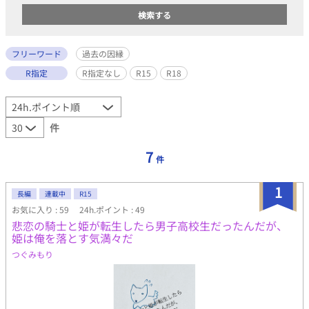
フリーワード
過去の因縁
R指定
R指定なし
R15
R18
件
7
件
1
長編
連載中
R15
お気に入り : 59
24h.ポイント : 49
悲恋の騎士と姫が転生したら男子高校生だったんだが、
姫は俺を落とす気満々だ
つぐみもり