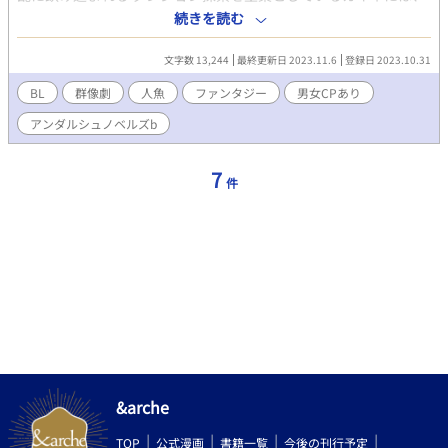
何の関係もないこと――そう思っていたのだが 一人のシスターの
続きを読む
頼みを聞いたことで 過去の因縁にまつわる厄介ごとに巻き込まれ
てゆく
文字数 13,244
最終更新日 2023.11.6
登録日 2023.10.31
BL
群像劇
人魚
ファンタジー
男女CPあり
アンダルシュノベルズb
7
件
&arche
TOP
公式漫画
書籍一覧
今後の刊行予定