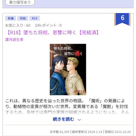
暴力描写あり
6
長編
完結
R18
お気に入り : 60
24h.ポイント : 0
【R18】墜ちた将校、恩讐に啼く【完結済】
譚月遊生季
これは、異なる歴史を辿った世界の物語。 「魔術」の発展によ
り、動植物の変異が相次いだ世界。変異種である「魔獣」を討伐
するため、各地では専門の軍隊が組織されるようになった。 そん
な中、魔獣討伐軍の一般志願兵であるジャコモ・ドラートは、美
続きを読む
貌の将校フェルディナンド・ダリネーラに恋をし、劣情と苛立ち
を持て余していた。 フェルディナンドはジャコモとの過去の因縁
文字数 82,399
最終更新日 2024.2.14
登録日 2022.10.20
を忘れたばかりか、高慢かつ嫌味な態度で新兵たちを蔑み、嘲笑