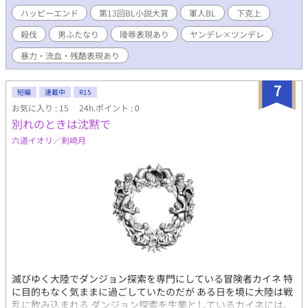
する。 フェルディナンドへの恋心ゆえに憎悪を拗らせていくジャ
ハッピーエンド
第13回BL小説大賞
軍人BL
下克上
コモだったが、ある日、フェルディナンドは作戦の失敗により触
殺伐
男ふたなり
陵辱表現あり
ヤンデレ×ツンデレ
手型の「魔獣」に襲われ、その身体を弄ばれてしまう。 フェルデ
ィナンドを救出し、弱みを握ったジャコモは、彼を脅すことで支
暴力・流血・残酷表現あり
配しようと目論んだ。 殺伐とした淫らな関係が続く中、明かされ
る真実は彼らをどう変えていくのか──？ 愛憎を拗らせた一兵卒
7
×高慢なエリート将校の殺伐下克上BL。 ※暴力描写、流血表現多
短編
連載中
R15
め。 ※倫理的にまずい表現もそれなりにありますが、作品の雰囲
お気に入り : 15
24h.ポイント : 0
気を鑑みてのことです。ご了承ください。 ※受けが男ふたなり化
別れのときは沈黙で
しています。触手による孕ませや出産シーンもありますので、苦
六道イオリ／剣崎月
手な方はご注意ください。 ※虐待および毒親描写、近親姦描写が
あります。ご注意ください。 ※素敵な表紙イラストはミドリさん
に描いていただきました！ ミドリさん、ありがとうございます！
滅びゆく大陸でダンジョン探索を専門にしている冒険者カイネ 特
に目的もなく気ままに過ごしていたのだが ある日を境に大陸は戦
乱に飲み込まれる ダンジョン探索を生業としているカイネには、