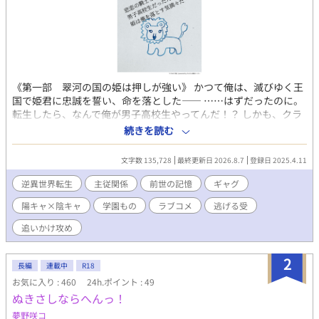
《第一部 翠河の国の姫は押しが強い》 かつて俺は、滅びゆく王
国で姫君に忠誠を誓い、命を落とした―― ……はずだったのに。
転生したら、なんで俺が男子高校生やってんだ！？ しかも、クラ
スの陽キャトップ・周藤智哉（すどうともや）は、どう見ても前
続きを読む
世の姫君その人。 顔も声も、距離感バグってる性格もそのまま。
今度は身分差も掟もないからって、攻略する気満々で迫ってくる
文字数 135,728
最終更新日 2026.8.7
登録日 2025.4.11
のやめてくれ！ 平穏な現代ライフを送りたい陰キャ男子（元騎
士）と、全力で落としにかかる陽キャ男子（元姫）の、逆異世界
逆異世界転生
主従関係
前世の記憶
ギャグ
転生BLギャグコメディ！ 「見つけたぞ、私の騎士。今度こそ、お
陽キャ×陰キャ
学園もの
ラブコメ
逃げる受
前を手に入れる」 「イイエナンノコトカワカリマセン」 忠義も身
分も性別も全部飛び越えて、今日も逃げる俺と追いかける姫（男
追いかけ攻め
子高校生） 《第二部 熱砂の国からの闖入者》 郁朗と智哉は、前
世の想いを飛び越え、ついに結ばれた。 そして迎える高校二年
2
生、健全な男子高校生同士として、健全な交際を続けるはずだっ
長編
連載中
R18
たが—— 「見つけたぞ姫！ 今度こそお前を手に入れる！」 「も
お気に入り : 460
24h.ポイント : 49
しかして、あいつは！？」 「……誰だっけ？」 熱砂の風と共に転
ぬきさしならへんっ！
校してきた、前世関係者。 千隼と翠瑶姫の過去の因縁が、また一
夢野咲コ
つ紐解かれる。 《第三部 見上げる星》 高校三年生、受験生。