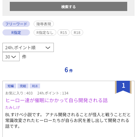
フリーワード
陵辱表現
R指定
R指定なし
R15
R18
件
6
件
1
短編
完結
R18
お気に入り : 403
24h.ポイント : 134
ヒーロー達が催眠にかかって自ら開発される話
たみしげ
BLすけべ小説です。 アナル開発されることが怪人と戦うことだと
常識改変されたヒーローたちが自らお尻を差し出して開発される
話です。