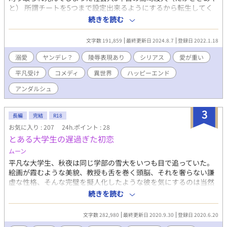
と） 所謂チートを5つまで設定出来るようにするから転生してく
れという、女神の（断れない強制的な）お願いにより第二の人生
続きを読む
を魔法がある異世界で生きることになった。 スローライフを目
標に設定したチートと、常識を知る為に購入した奴隷でのんびり
文字数 191,859
最終更新日 2024.8.7
登録日 2022.1.18
過ごす予定が、奴隷が訳ありすぎて、綾人のチートも重なり事件
に巻き込まれつつ、ヤンデレ気味な奴隷に溺愛されていく話。 年
溺愛
ヤンデレ？
陵辱表現あり
シリアス
愛が重い
下美形奴隷（スパダリ・主人公属性）×年上平凡社会人（諦め癖
平凡受け
コメディ
異世界
ハッピーエンド
あり・チート持ち） 〈注意〉 1章は明るい感じですが、2章は陵辱
表現等ありますので、苦手な方は1章まででお願いします。 苦手
アンダルシュ
ではない方は、乗り越えた先にヤンデレ気味な溺愛年下奴隷が見
れますのでお楽しみに。 ------------------------------ ムーンライトノ
3
ベルズさんで日間・週間・月間・四半期ランキング1位ありがとう
長編
完結
R18
ございます！！！ 番外編は不定期更新予定。
お気に入り : 207
24h.ポイント : 28
とある大学生の遅過ぎた初恋
ムーン
平凡な大学生、秋夜は同じ学部の雪大をいつも目で追っていた。
絵画が霞むような美貌、教授も舌を巻く頭脳、それを奢らない謙
虚な性格、そんな完璧を擬人化したような彼を気にするのは当然
のことだった。だから話したこともない同性を目で追っていても
続きを読む
自分の感情を深く考えることはなかった。 ある日、友人が主催し
た飲み会がきっかけで雪大と友人になった。友人としての日々を
文字数 282,980
最終更新日 2020.9.30
登録日 2020.6.20
過ごすうち、自身の恋心に気付いた秋夜は雪大を避け始める。し