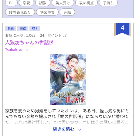
かし雪大は初めての友人を失いたくないと追い縋る、秋夜は抑え
BL
恋愛
調教
美人受け
攻め視点
子持ち
られなくなった性欲のままに雪大を陵辱し、心身共に傷付けた。
陵辱表現あり
快楽堕ち
完結
その日から雪大は不可解な行動を取った。秋夜に襲われると分か
っていながら友人だった頃のままの日常を望んだ。秋夜は雪大が
誰にも助けを求めず逃げようともしないのをいいことに不慣れな
4
長編
完結
R18
調教を施していく。 ──── ────── 調教初心者による大
お気に入り : 1,062
24h.ポイント : 7
人しいヤンデレへの調教ものになります。 ※R18ですが、序盤に
人狼坊ちゃんの世話係
その要素はほぼありません。 ※昭和の設定ですが昭和らしさはほ
ぼありませんのでご了承ください。 ※若干のオカルト要素があり
Tsubaki aquo
ます、ご了承ください。 ※暴力・陵辱表現があります。 ※拙作
「俺の名前は今日からポチです」「ストーカー気質な青年の恋は
実るのか」の世界の過去の話となっておりますが、ストーリー・
キャラ共にリンクしませんので単体でお楽しみ頂けます。
家族を養うため男娼をしていたオレは、 ある日、怪し気な男にと
んでもない金額を提示され『甥の世話係』にならないかと誘われ
た。 これは絶対怪しい、とは思いつつ、オレはその誘いに乗るこ
とに。 そうして連れて行かれたのは、深い森に隠された古い屋
続きを読む
敷。 オレはそこで、背はバカでかいが底抜けに優しい青年、ユリ