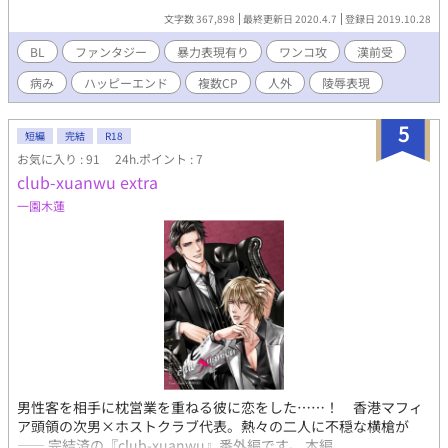
アに出会う。 世話係としての生活は、今まで味わったこともない
文字数 367,898
最終更新日 2020.4.7
登録日 2019.10.28
ほど穏やかで、くすぐったい日々だった。 だが、ユリアにはヤバ
イ秘密があり…… 人外あり、執着あり、イチャラブ盛々に、バト
BL
ファンタジー
暴力表現有り
ワンコ攻
漢前受
ルもあり！？ な、モンスターＢＬ！ こうなりゃとことん、世話
病み
ハッピーエンド
複数CP
人外
陵辱表現
してやるよ！ +:-:+:-:+:-:+:-:+:-:+ ・アダルトシーンには、話のタイ
トルに「♡」が付いています。♥︎は凌辱表現です。 １９時頃に更
新。水曜日、木曜日はお休み予定です。 shiroko様
5
短編
完結
R18
（https://twitter.com/shiroko4646）、 この度も素敵なイラスト
お気に入り : 91
24h.ポイント : 7
を誠にありがとうございました＞＜ GURIWORKS様
club-xuanwu extra
（https://twitter.com/guriworks）、 素敵なタイトルを誠にあり
がとうございました＞＜ ☆こちらの作品は、エブリスタ、なろ
一園木蓮
う、pixivにも、投稿しています。
男性客を相手に枕営業を重ねる彼に恋をした……！ 香港マフィ
ア頭領の次男×ホストクラブ代表。熱々の二人に不穏な横槍が
―― 完結済の『club-xuanwu』番外編です。 本編