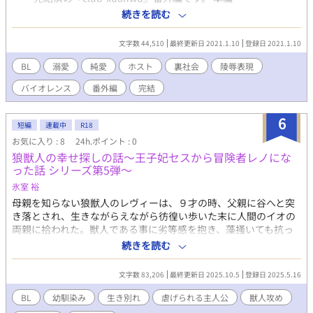
（https://www.alphapolis.co.jp/novel/911934596/695450622）
続きを読む
から一ヶ月後のエピソードとなります。 雪吹冰は不動といわれた
ナンバーワンホストを経て、現在は店の代表となっていた。 現役
文字数 44,510
最終更新日 2021.1.10
登録日 2021.1.10
時代にナンバーを争うライバルだった『龍』こと氷川白夜と恋仲
になり、今では唯一無二の恋人同士として幸せな日々を送ってい
BL
溺愛
純愛
ホスト
裏社会
陵辱表現
る。 そんな或る日、冰に昔の太客だった男から淫猥な添付画像付
バイオレンス
番外編
完結
きのメールが送られてくる。 本編の『エピソード2. Nightmare
Drop』に関連した話です。 本編未読の場合、話筋が分かりづらい
かと思いますので、よろしければ本編の方も合わせてご覧くださ
6
短編
連載中
R18
ると幸いです。 今回は二人の恋愛要素よりも、他者による監禁な
お気に入り : 8
24h.ポイント : 0
どのバイオレンス色の強い話となります。 文中では本名と源氏名
狼獣人の幸せ探しの話～王子妃セスから冒険者レノにな
が混在していますので、下記をご参照くださいませ。 攻め：氷川
った話 シリーズ第5弾～
白夜（香港での名は周焔白龍、源氏名は龍） 受け：雪吹 冰（源氏
名は波濤） その他：粟津 帝斗（以前のホストクラブ代表で源氏名
氷室 裕
は隼斗、愛称はミカド） ※表紙イラスト：芳乃カオル様 ※香港マ
母親を知らない狼獣人のレヴィーは、９才の時、父親に谷へと突
フィア頭領の次男×ホストクラブ代表（元No.1を争っていたライ
き落とされ、生きながらえながら彷徨い歩いた末に人間のイオの
バル同士）
両親に拾われた。獣人である事に劣等感を抱き、藻掻いても抗っ
ても暴力や犯罪に巻き込まれる。生きる事を諦めた時、アンティ
続きを読む
ジェリア王国の冒険者レノと出会い、その仲間たちに心が救われ
ていく。一度生き別れたイオとの再会して・・ 《お知らせ》 異世
文字数 83,206
最終更新日 2025.10.5
登録日 2025.5.16
界『アンダム』の物語という設定でシリーズものを考えていま
す。 『お話シリーズ』です。 本編の『王子妃セスから冒険者レノ
BL
幼馴染み
生き別れ
虐げられる主人公
獣人攻め
になった話』に登場するキャラクターたちが沢山出てきます。シ