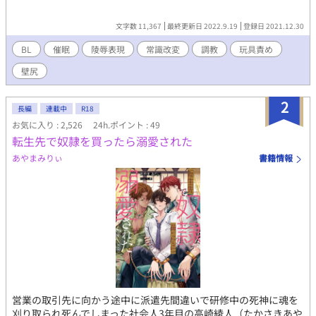
文字数 11,367
最終更新日 2022.9.19
登録日 2021.12.30
BL
催眠
陵辱表現
常識改変
調教
玩具責め
壁尻
2
長編
連載中
R18
お気に入り : 2,526
24h.ポイント : 49
転生先で奴隷を買ったら溺愛された
あやまみりぃ
書籍情報
営業の取引先に向かう途中に派遣先間違いで研修中の死神に魂を
刈り取られ死んでしまった社会人3年目の高崎綾人（たかさきあや