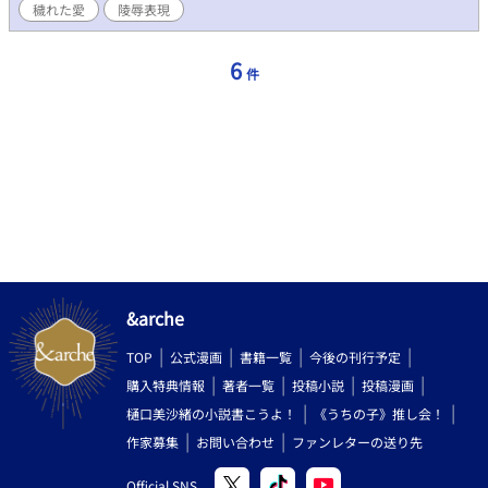
穢れた愛
陵辱表現
リーズものでお楽しみ頂けましたら幸いです。 ★シリーズ第１弾
（本編） 『王子妃セスから冒険者レノになった話』 ・アンティジ
ェリア王国第３王子レオナルドと薬剤魔法師セスのお話 ★シリー
6
件
ズ第２弾 『大公令息ルシオとアイツの話』 ・リティニア王国第３
王子ヒューベルトとその幼なじみで大公家嫡男である側近ルシオ
の幼少期からともに成長していくお話 ★シリーズ第３弾 『エルフ
の恋の話』 ・エルフィンド王国王弟の第３王子エルフィードのす
れ違い大恋愛のお話 ★シリーズ第４弾 『迷子の天使の話』 ・西国
タリアネシア王国第２王子ユージーンと下級貴族の４男ノアのお
話 ★シリーズ第５弾 『狼獣人の幸せ探しの話』 ・狼獣人のレヴィ
ーは９才の時に父親に殺さられかけ、人間のイオの両親に拾われ
る。暴力や犯罪に巻き込まれながら生きる事を諦めた時、アンテ
ィジェリア王国第３王子妃セス(冒険者レノ)と出会い、その仲間
たちに心が救われていく。一度生き別れたイオとの再会を果たす
お話
&arche
TOP
公式漫画
書籍一覧
今後の刊行予定
購入特典情報
著者一覧
投稿小説
投稿漫画
樋口美沙緒の小説書こうよ！
《うちの子》推し会！
作家募集
お問い合わせ
ファンレターの送り先
Official SNS