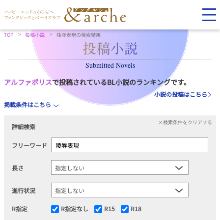
TOP
投稿小説
陵辱表現の検索結果
Submitted Novels
アルファポリス
で投稿されているBL小説のランキングです。
小説の投稿はこちら
掲載条件はこちら
×検索条件をクリアする
詳細検索
フリーワード
長さ
進行状況
R指定
R指定なし
R15
R18