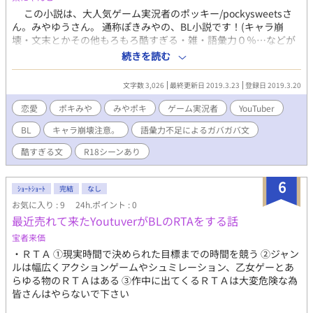
この小説は、大人気ゲーム実況者のポッキー/pockysweetsさ
ん。みやゆうさん。 通称ぽきみやの、BL小説です！(キャラ崩
壊・文末とかその他もろもろ酷すぎる・雑・語彙力０％…などが
ありますが、ご了承ください…) 多分、いや、確定でいつかR18
続きを読む
要素入ります。例えばセックｓ…おっと、誰か来たようだ。 (や
りたかっただけｗ) 最初は、高校の入学式から始まります！
文字数 3,026
最終更新日 2019.3.23
登録日 2019.3.20
コミュ障で怖がり (高校の時はホラー系が苦手という設定です。現
在はホラゲーめちゃくちゃに大好きですｗ) で陰キャ…だけど、イ
恋愛
ポキみや
みやポキ
ゲーム実況者
YouTuber
ケメンで可愛いくて心優しいポキさん（右固定にきまってるだろ
BL
キャラ崩壊注意。
語彙力不足によるガバガバ文
ぉ） と、実は変態でロリコン（？）らしい…けど、陽キャで、心
優しくて、イケメンのみやゆうさん(左固定ですねｗ)が、一目惚
酷すぎる文
R18シーンあり
れして、どんどん距離を近づけて行く…という感じです！ 良か
ったら見てみて下さい！！
6
ｼｮｰﾄｼｮｰﾄ
完結
なし
お気に入り : 9
24h.ポイント : 0
最近売れて来たYoutuverがBLのRTAをする話
宝者来価
・ＲＴＡ ①現実時間で決められた目標までの時間を競う ②ジャン
ルは幅広くアクションゲームやシュミレーション、乙女ゲーとあ
らゆる物のＲＴＡはある ③作中に出てくるＲＴＡは大変危険な為
皆さんはやらないで下さい