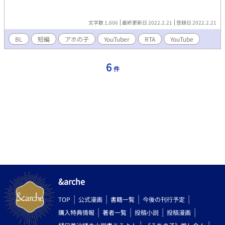
文字数 1,606
最終更新日 2022.2.21
登録日 2022.2.21
BL
短編
アホの子
YouTuber
RTA
YouTube
6
件
&arche
TOP
公式漫画
書籍一覧
今後の刊行予定
購入特典情報
著者一覧
投稿小説
投稿漫画