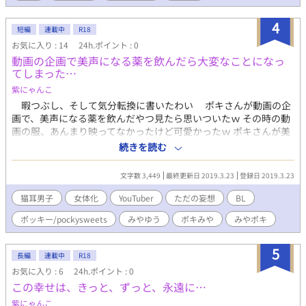
4
短編
連載中
R18
お気に入り : 14
24h.ポイント : 0
動画の企画で美声になる薬を飲んだら大変なことになっ
てしまった…
紫にゃんこ
暇つぶし、そして気分転換に書いたわい ポキさんが動画の企
画で、美声になる薬を飲んだやつ見たら思いついたｗ その時の動
画の服、あんまり映ってなかったけど可愛かったｗ ポキさんが美
声になる薬を飲んで、なんと、なんと、、、猫耳が生えましたぁ
続きを読む
やったぁぁぁぁ はいっ、そこでみやゆうさんが来て、、、、あと
はみんなわかるよね(*^^*) 近々、女体化になったやつも投稿する
文字数 3,449
最終更新日 2019.3.23
登録日 2019.3.23
と思いまーす、良かったら見てね(*^▽^*)
猫耳男子
女体化
YouTuber
ただの妄想
BL
ポッキー/pockysweets
みやゆう
ポキみや
みやポキ
5
長編
連載中
R18
お気に入り : 6
24h.ポイント : 0
この幸せは、きっと、ずっと、永遠に…
紫にゃんこ