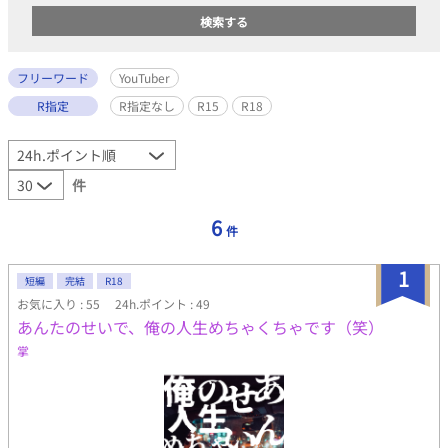
フリーワード
YouTuber
R指定
R指定なし
R15
R18
件
6
件
1
短編
完結
R18
お気に入り : 55
24h.ポイント : 49
あんたのせいで、俺の人生めちゃくちゃです（笑）
掌