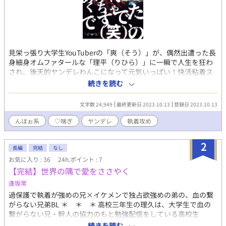
見栄っ張り大学生YouTuberの「爽（そう）」が、偶然出遭った長
身細身オムファタールな「理平（りひら）」に一瞬で人生を狂わ
され、後天的ヤンデレわんこになって元気いっぱい！快活粘着ス
トーカー☆として前を向くようになる話。光と闇のドスケベハー
続きを読む
フ&ハーフのコントラストをお楽しみください（笑） コミッショ
ンにて執筆させていただいた作品で、キャラクターのお名前は変
文字数 24,949
最終更新日 2023.10.13
登録日 2023.10.13
更しておりますが世界観・キャラ設定の著作はご依頼主様に帰属
いたします。ありがとうございました！ pixiv/ムーンライトノベ
んほぉ系
♡喘ぎ
ヤンデレ
執着攻め
ルズにも同作品を投稿しています。 なにかありましたら（web拍
手） http://bit.ly/38kXFb0 Twitter垢・返信はこちらにて
2
https://twitter.com/show1write
長編
完結
なし
お気に入り : 36
24h.ポイント : 7
【完結】世界の隅で愛をささやく
逢坂常
過保護で執着が強めの兄×イケメンで独占欲強めの弟の、血の繋
がらない兄弟BL ＊ ＊ ＊ 高校三年生の理久は、大学生で血の
繋がらない兄・幹人の協力のもと勉強配信をしている高校生
YouTuberである。 ある日、理久が大学合格後の同居についてもち
続きを読む