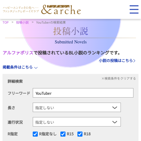
TOP
投稿小説
YouTuberの検索結果
Submitted Novels
アルファポリス
で投稿されているBL小説のランキングです。
小説の投稿はこちら
掲載条件はこちら
×検索条件をクリアする
詳細検索
フリーワード
長さ
進行状況
R指定
R指定なし
R15
R18