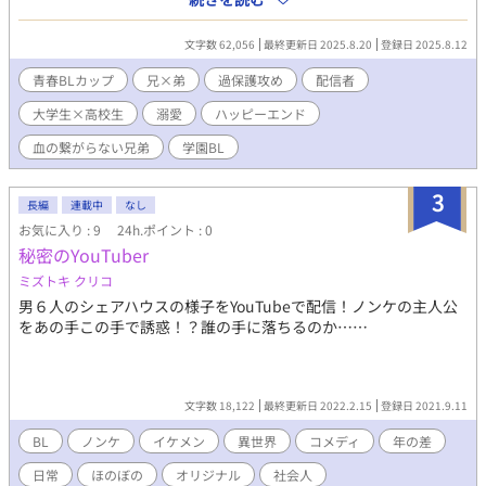
かけた流れで、理久は幹人に「理久のことが好きだから無理」と
告白される。幹人からの溺愛に慣れきっていた理久は、「幹人を
文字数 62,056
最終更新日 2025.8.20
登録日 2025.8.12
失いたくない」という思いで幹人の感情を受け入れようとする
が、逆に幹人に拒絶されてしまい……？ ※完結まで執筆済、毎日
青春BLカップ​
兄×弟
過保護攻め
配信者
6時／22時に更新予定です。
大学生×高校生
溺愛
ハッピーエンド
血の繋がらない兄弟
学園BL
3
長編
連載中
なし
お気に入り : 9
24h.ポイント : 0
秘密のYouTuber
ミズトキ クリコ
男６人のシェアハウスの様子をYouTubeで配信！ノンケの主人公
をあの手この手で誘惑！？誰の手に落ちるのか……
文字数 18,122
最終更新日 2022.2.15
登録日 2021.9.11
BL
ノンケ
イケメン
異世界
コメディ
年の差
日常
ほのぼの
オリジナル
社会人