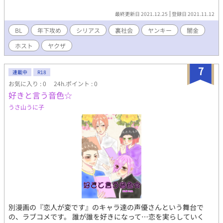
最終更新日 2021.12.25
登録日 2021.11.12
BL
年下攻め
シリアス
裏社会
ヤンキー
闇金
ホスト
ヤクザ
7
連載中
R18
お気に入り : 0
24h.ポイント : 0
好きと言う音色☆
うさ山うに子
別漫画の『恋人が変です』のキャラ達の声優さんという舞台で
の、ラブコメです。 誰が誰を好きになって…恋を実らしていく