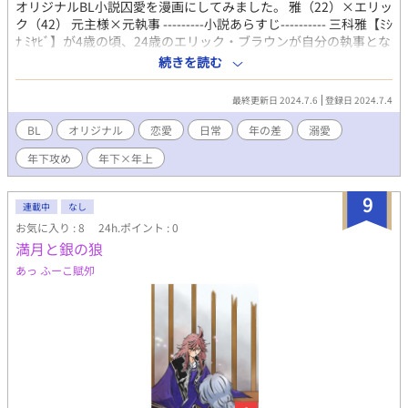
オリジナルBL小説囚愛を漫画にしてみました。 雅（22）×エリッ
ク（42） 元主様×元執事 ---------小説あらすじ---------- 三科雅【ﾐｼ
ﾅ ﾐﾔﾋﾞ】が4歳の頃、24歳のエリック・ブラウンが自分の執事とな
り、雅はエリックに徐々に恋心を抱いていく。 そんな雅は15歳の
続きを読む
夏、エリックを抱く計画を立てるが失敗し、2年後にリベンジをす
るが―… 20歳差の主様×美人執事の壮大な長編恋愛。 【全4章】
最終更新日 2024.7.6
登録日 2024.7.4
BL
オリジナル
恋愛
日常
年の差
溺愛
年下攻め
年下×年上
9
連載中
なし
お気に入り : 8
24h.ポイント : 0
満月と銀の狼
あっ ふーこ賦夘