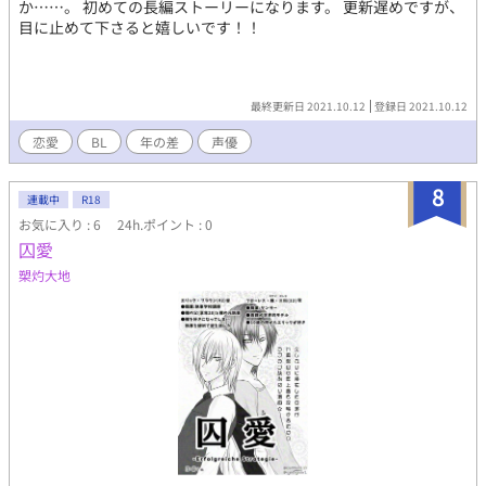
か……。 初めての長編ストーリーになります。 更新遅めですが、
目に止めて下さると嬉しいです！！
最終更新日 2021.10.12
登録日 2021.10.12
恋愛
BL
年の差
声優
8
連載中
R18
お気に入り : 6
24h.ポイント : 0
囚愛
槊灼大地