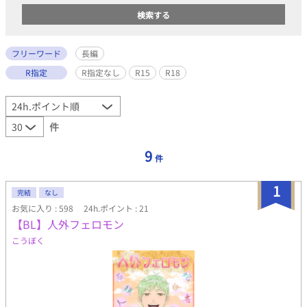
フリーワード
長編
R指定
R指定なし
R15
R18
件
9
件
1
完結
なし
お気に入り : 598
24h.ポイント : 21
【BL】人外フェロモン
こうぼく