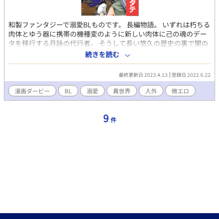
和製ファンタジーで溺愛BLものです。 長編物語。 いずれは朽ちる
肉体とゆう器に携帯の機種変のように新しい肉体に己の魂のデー
タを移行する月詠の代行者。 そうして長い悠久の歴史の裏で闇の
世界を守ってきた承平天慶だったが、魂の牢獄として不遇な魂を
続きを読む
抱え込み鬱屈な日々が続く中、銀の狼の一族、颯太を拾う。 細々
と生き繋ぐ銀の狼を探していた天慶は、それまでの女遊びもや
最終更新日 2023.4.13
登録日 2022.6.22
め、代行者のお仕事もそこそこ、嵐山の庵で颯太にご執心だった
が・・・。 己のウチに潜む有義親王。 我が子などできるはずもな
漫画ダービー
BL
溺愛
異世界
人外
微エロ
いと思っていたのにできてしまった望月丸とゆう己の分け身。 積
もり積もった瘴気の行き着く先は・・・。
9
件