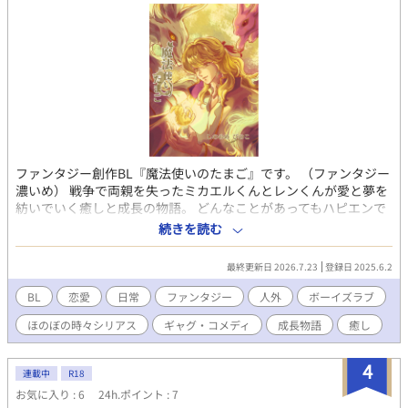
ファンタジー創作BL『魔法使いのたまご』です。 （ファンタジー
濃いめ） 戦争で両親を失ったミカエルくんとレンくんが愛と夢を
紡いでいく癒しと成長の物語。 どんなことがあってもハピエンで
す。 2022年からTwitterで不定期連載していたのをこちらに投稿
続きを読む
しています。 カラーで描いたりモノクロで描いたりしてますが、
2025年～モノクロ漫画になります。（第２章から） 読んでいただ
最終更新日 2026.7.23
登録日 2025.6.2
けると幸いです！ 長編漫画ですが途中からでも楽しめます🎵
BL
恋愛
日常
ファンタジー
人外
ボーイズラブ
ほのぼの時々シリアス
ギャグ・コメディ
成長物語
癒し
4
連載中
R18
お気に入り : 6
24h.ポイント : 7