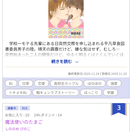
学校一モテる先輩にある日突然交際を申し込まれる平凡草食図
書委員男子の陸。晴天の霹靂だけど、嫌な気はせず、むしろ―
突然始まった二人の関係だけど、ゆるく明るくはぐくんでいくほ
のぼのきゅんなラブストーリー♪イケメン×地味メガネっ子ラブ
続きを読む
コメです♡ 初めて描き始めた長編漫画です！ 3話以降R指定にな
りました☆
最終更新日 2025.11.24
登録日 2020.11.20
BL
日常
恋愛
高校生カップル
ほのぼの
溺愛
トキメキBL
胸キュンラブストーリー
ほっこり
学園
3
連載中
R18
お気に入り : 20
24h.ポイント : 14
魔法使いのたまご
しののめ ぴのこ