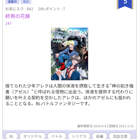
5
連載中
R15
お気に入り : 882
24h.ポイント : 7
終焉の花嫁
247
捨てられた少年アレクは人間の体液を摂取して生きる”神の如き強
者（アゼル）”と呼ばれる怪物に出会う。体液を提供する代わりに
願いを叶える契約を交わしたアレクは、ほかのアゼルにも狙われ
ることとなる。BLバトルファンタジーです。
最終更新日 2024.4.4
登録日 2021.3.31
BL
オリジナル
バトル
シリアス
長編
流血注意