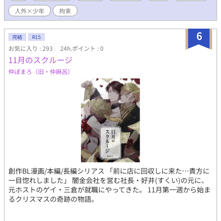
人外×少年
拘束
6
完結
R15
お気に入り : 293
24h.ポイント : 0
11月のスクルージ
仲ぽまろ（旧・仲麻呂）
創作BL漫画/本編/長編シリアス 「前に店に回収しに来た…貴方に
一目惚れしました」 闇金会社を営む社長・好井(すくい)の元に、
元ホストのゲイ・三倉が就職にやってきた。 11月第一週から始ま
るクリスマスの奇跡の物語。