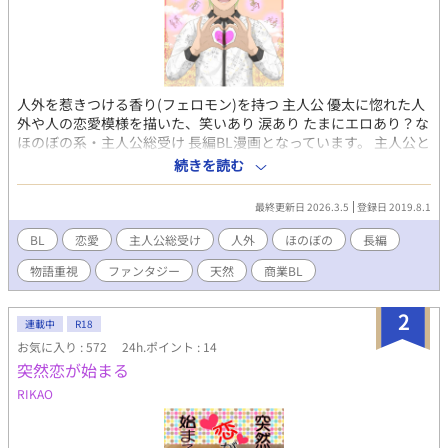
人外を惹きつける香り(フェロモン)を持つ 主人公 優太に惚れた人
外や人の恋愛模様を描いた、笑いあり 涙あり たまにエロあり？な
ほのぼの系・主人公総受け 長編BL漫画となっています。 主人公と
は別のカップリングのお話もあります。 長編で内容が濃いめなの
続きを読む
で物語を楽しむ人向け、エロと言ってもキスや体を多少触る程度
で合体的なものは一切ありません。 ※2016年10月から描き始め
最終更新日 2026.3.5
登録日 2019.8.1
た漫画なので、初期の絵柄と現在の絵柄がだいぶ違っています
が、描きながら画力アップに努めているので生温かい目で見てや
BL
恋愛
主人公総受け
人外
ほのぼの
長編
って下さいm(_ _)m ※2020.3.15 商業移行により、【名前は契
物語重視
ファンタジー
天然
商業BL
約？】以降の本編と一部の番外編を削除しました。
2
連載中
R18
お気に入り : 572
24h.ポイント : 14
突然恋が始まる
RIKAO