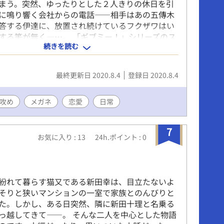
まう。突然、ゆったりとした２人きりの休日を引
に鳴り響く会社からの電話――相手はあの五傳木
答する伊達に、放置され続けているフクザワはい
する筈が無く―…。 「ギブミー！」シリーズのス
続きを読む
フクザワ×伊達の休日のお話。
最終更新日 2020.8.4
登録日 2020.8.4
S攻め
メガネ
恋愛
日常
7
お気に入り : 13
24h.ポイント : 0
紛れて暮らす猫又である新田幸は、目立たないよ
そりと狭いマンションの一室で家族とのんびりと
た。しかし、ある日突然、隣に新田十理と名乗る
っ越してきて――。 そんな二人を中心とした物語