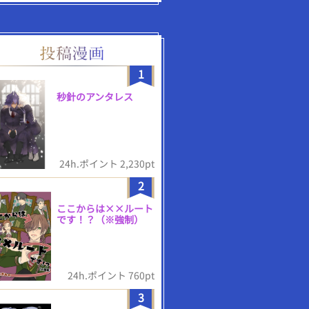
1
秒針のアンタレス
24h.ポイント 2,230pt
2
ここからは××ルート
です！？（※強制）
24h.ポイント 760pt
3