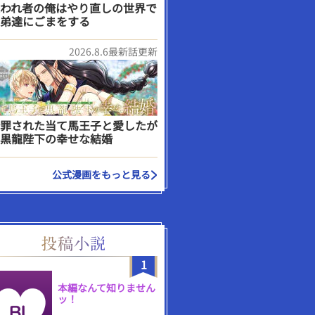
われ者の俺はやり直しの世界で
弟達にごまをする
2026.8.6最新話更新
罪された当て馬王子と愛したが
黒龍陛下の幸せな結婚
公式漫画をもっと見る
1
本編なんて知りません
ッ！