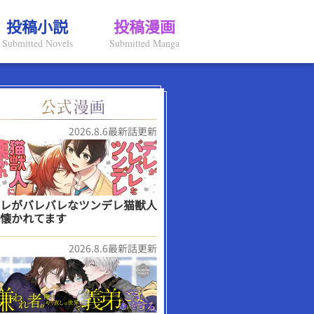
投稿小説
投稿漫画
Submitted Novels
Submitted Manga
2026.8.6最新話更新
レがバレバレなツンデレ猫獣人
懐かれてます
2026.8.6最新話更新