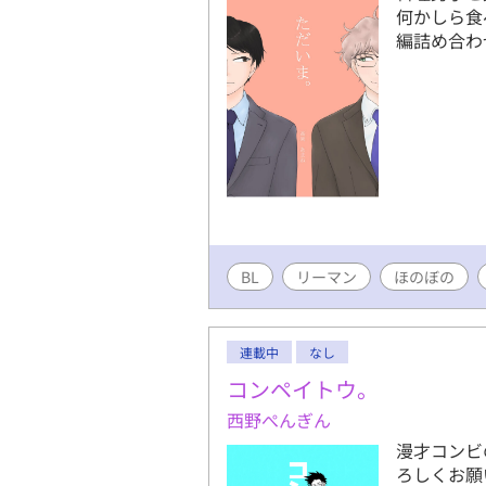
何かしら食
編詰め合わ
BL
リーマン
ほのぼの
連載中
なし
コンペイトウ。
西野ぺんぎん
漫才コンビ
ろしくお願