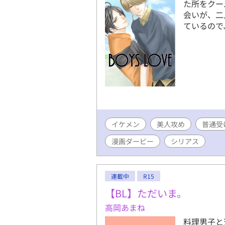
た所をクー
会いが、二
ているので
イケメン
美人攻め
普通受
漫画ダービー
シリアス
連載中
R15
【BL】ただいま。
高岡あまね
料理男子と