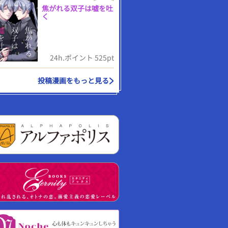
焦がれる双子は嘘を吐
く
24h.ポイント 525pt
投稿漫画をもっと見る