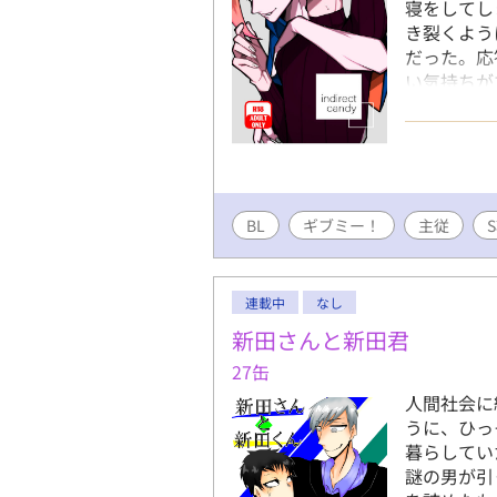
寝をしてし
き裂くよう
だった。応
い気持ちが
ピンオフ、
BL
ギブミー！
主従
連載中
なし
新田さんと新田君
27缶
人間社会に
うに、ひっ
暮らしてい
謎の男が引