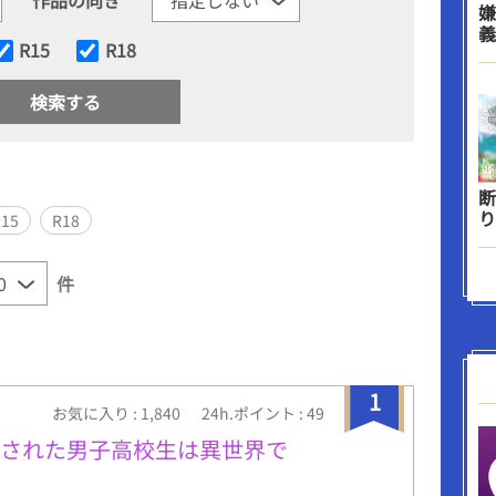
嫌
義
R15
R18
断
り
R15
R18
件
1
お気に入り : 1,840
24h.ポイント : 49
喚された男子高校生は異世界で