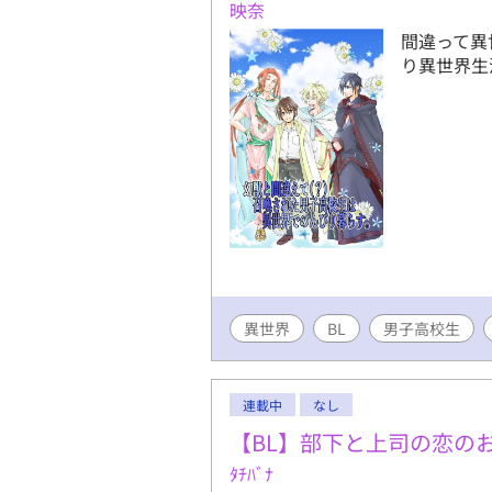
映奈
間違って異
り異世界生
異世界
BL
男子高校生
連載中
なし
【BL】部下と上司の恋の
ﾀﾁﾊﾞﾅ