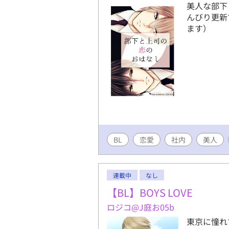
美人な部下
んびり更新
ます）
BL
恋愛
社内
美人
連載中
なし
【BL】BOYS LOVE
ロジコ@J庭お05b
東京に憧れ