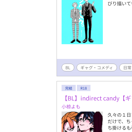
びり描いて
BL
ギャグ・コメディ
日常
完結
R18
【BL】indirect can
小椋よも
久々の１日
だけで、ち
ち掛けるも